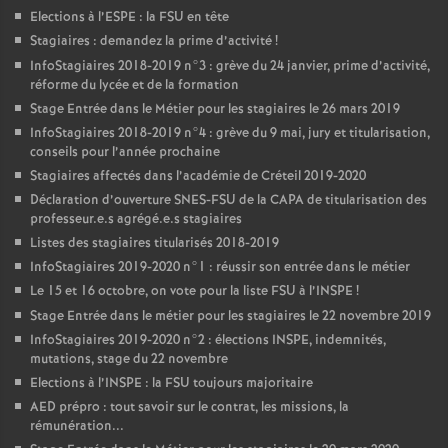
Elections à l’
ESPE
: la
FSU
en tête
Stagiaires : demandez la prime d’activité
!
InfoStagiaires 2018-2019 n°3 : grève du 24 janvier, prime d’activité,
réforme du lycée et de la formation
Stage Entrée dans le Métier pour les stagiaires le 26 mars 2019
InfoStagiaires 2018-2019 n°4 : grève du 9 mai, jury et titularisation,
conseils pour l’année prochaine
Stagiaires affectés dans l’académie de Créteil 2019-2020
Déclaration d’ouverture
SNES
-
FSU
de la
CAPA
de titularisation des
professeur.e.s agrégé.e.s stagiaires
Listes des stagiaires titularisés 2018-2019
InfoStagiaires 2019-2020 n°1 : réussir son entrée dans le métier
Le 15 et 16 octobre, on vote pour la liste
FSU
à l’
INSPE
!
Stage Entrée dans le métier pour les stagiaires le 22 novembre 2019
InfoStagiaires 2019-2020 n°2 : élections
INSPE
, indemnités,
mutations, stage du 22 novembre
Elections à l’
INSPE
: la
FSU
toujours majoritaire
AED
prépro : tout savoir sur le contrat, les missions, la
rémunération...