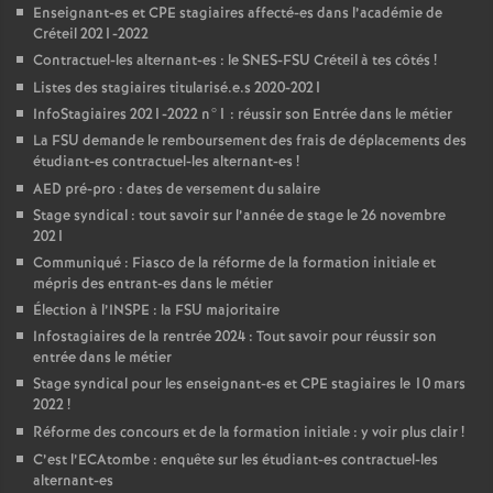
Enseignant-es et
CPE
stagiaires affecté-es dans l’académie de
Créteil 2021-2022
Contractuel-les alternant-es : le
SNES
-
FSU
Créteil à tes côtés
!
Listes des stagiaires titularisé.e.s 2020-2021
InfoStagiaires 2021-2022 n°1 : réussir son Entrée dans le métier
La
FSU
demande le remboursement des frais de déplacements des
étudiant-es contractuel-les alternant-es
!
AED
pré-pro : dates de versement du salaire
Stage syndical : tout savoir sur l’année de stage le 26 novembre
2021
Communiqué : Fiasco de la réforme de la formation initiale et
mépris des entrant-es dans le métier
Élection à l’
INSPE
: la
FSU
majoritaire
Infostagiaires de la rentrée 2024 : Tout savoir pour réussir son
entrée dans le métier
Stage syndical pour les enseignant-es et
CPE
stagiaires le 10 mars
2022
!
Réforme des concours et de la formation initiale : y voir plus clair
!
C’est l’ECAtombe : enquête sur les étudiant-es contractuel-les
alternant-es