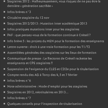
Stagiaires 2012 : Malheureusement, vous risquez de ne pas être la
dernière «
génération sacrifiée
»
Infos brèves n°3
Circulaire stagiaire du 12 nov
Stagiaires 2012/2013 : Mutation inter académique 2013
Infos pratiques mutations inter pour les stagiaires
PAF
: que pensez-vous de la formation continue à Créteil
?
Info brève 5 : les projets du
MEN
pour la formation des enseignants
Lettre ouverte : droit à une vraie formation pour les T1/T2
Assemblées générales des stagiaires sur les lieux de formation
Communiqué de presse : Le Rectorat de Créteil rackette les
enseignants et
CPE
stagiaires
!!
Suspension de l’exigence du
CLES
et C2I2e pour la titularisation
Compte rendu des
AG
à Torcy des 4, 5 et 7 février
Infos brèves n°6
Note administrative : Mode d’emploi pour les stagiaires
Stagiaires en 2012, néotitulaires en 2013...
Infos brèves n°7
Quelques conseils pour l’inspection de titularisation