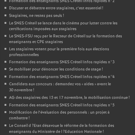
Formation des enseignants
SNES
Créteil Infos rapides n°2
Discuter et débattre entre stagiaires, c’est essentiel
!
Stagiaires, ne restez pas seuls
!
Le
SNES
Créteil se lance dans le cinéma pour lutter contre les
certifications imposées aux stagiaires
Le
SNES
-
FSU
reçu par le Recteur de Créteil sur la formation des
enseignants et
CPE
stagiaires
Les stagiaires votent pour la première fois aux élections
professionnelles
Formation des enseignants
SNES
Créteil Infos rapides n°3
Se mobiliser pour dénoncer les conditions de stage
!
Formation des enseignants
SNES
Créteil Infos rapides n°4
Candidats aux concours : demandez vos «
aides
» avant le
30 novembre
!
AG
des stagiaires des 15 et 17 novembre, la mobilisation continue
!
Formation des enseignants
SNES
Créteil Infos rapides n°5
Modification de l’évaluation des personnels : un projet à
combattre
!
Le Conseil d
?Etat désavoue la réforme de la formation des
enseignants du Ministère de l
?Education Nationale
!