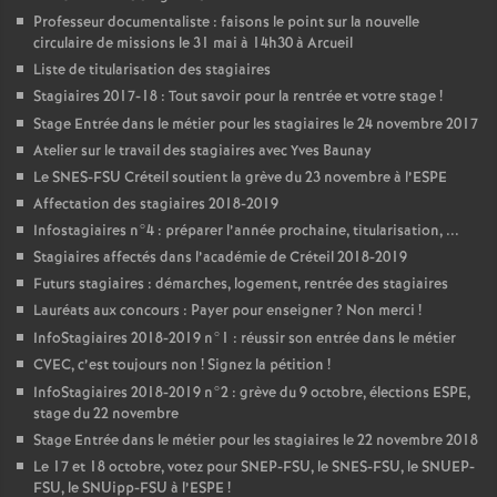
Professeur documentaliste : faisons le point sur la nouvelle
circulaire de missions le 31 mai à 14h30 à Arcueil
Liste de titularisation des stagiaires
Stagiaires 2017-18 : Tout savoir pour la rentrée et votre stage
!
Stage Entrée dans le métier pour les stagiaires le 24 novembre 2017
Atelier sur le travail des stagiaires avec Yves Baunay
Le
SNES
-
FSU
Créteil soutient la grève du 23 novembre à l’
ESPE
Affectation des stagiaires 2018-2019
Infostagiaires n°4 : préparer l’année prochaine, titularisation, ...
Stagiaires affectés dans l’académie de Créteil 2018-2019
Futurs stagiaires : démarches, logement, rentrée des stagiaires
Lauréats aux concours : Payer pour enseigner
? Non merci
!
InfoStagiaires 2018-2019 n°1 : réussir son entrée dans le métier
CVEC
, c’est toujours non
! Signez la pétition
!
InfoStagiaires 2018-2019 n°2 : grève du 9 octobre, élections
ESPE
,
stage du 22 novembre
Stage Entrée dans le métier pour les stagiaires le 22 novembre 2018
Le 17 et 18 octobre, votez pour
SNEP
-
FSU
, le
SNES
-
FSU
, le
SNUEP
-
FSU
, le SNUipp-
FSU
à l’
ESPE
!