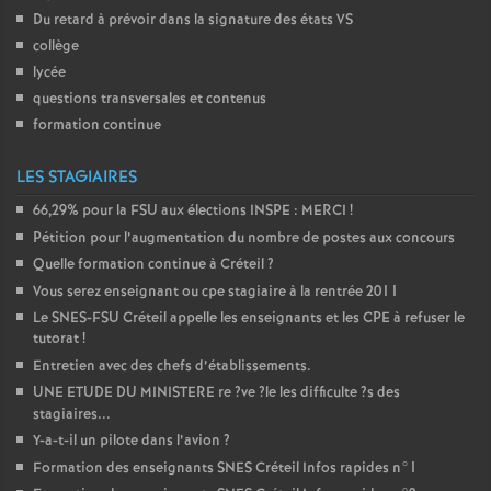
Du retard à prévoir dans la signature des états
VS
collège
lycée
questions transversales et contenus
formation continue
LES STAGIAIRES
66,29% pour la
FSU
aux élections
INSPE
:
MERCI
!
Pétition pour l’augmentation du nombre de postes aux concours
Quelle formation continue à Créteil
?
Vous serez enseignant ou cpe stagiaire à la rentrée 2011
Le
SNES
-
FSU
Créteil appelle les enseignants et les
CPE
à refuser le
tutorat
!
Entretien avec des chefs d’établissements.
UNE
ETUDE
DU
MINISTERE
re
?ve
?le les difficulte
?s des
stagiaires...
Y-a-t-il un pilote dans l’avion
?
Formation des enseignants
SNES
Créteil Infos rapides n°1