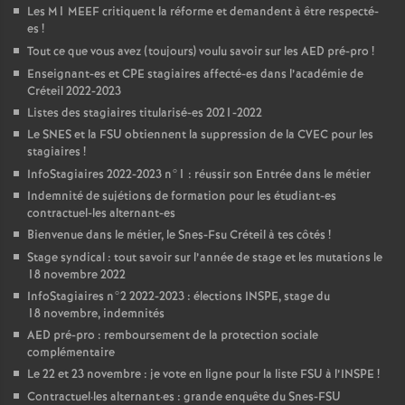
Les M1
MEEF
critiquent la réforme et demandent à être respecté-
es
!
Tout ce que vous avez (toujours) voulu savoir sur les
AED
pré-pro
!
Enseignant-es et
CPE
stagiaires affecté-es dans l’académie de
Créteil 2022-2023
Listes des stagiaires titularisé-es 2021-2022
Le
SNES
et la
FSU
obtiennent la suppression de la
CVEC
pour les
stagiaires
!
InfoStagiaires 2022-2023 n°1 : réussir son Entrée dans le métier
Indemnité de sujétions de formation pour les étudiant-es
contractuel-les alternant-es
Bienvenue dans le métier, le Snes-Fsu Créteil à tes côtés
!
Stage syndical : tout savoir sur l’année de stage et les mutations le
18 novembre 2022
InfoStagiaires n°2 2022-2023 : élections
INSPE
, stage du
18 novembre, indemnités
AED
pré-pro : remboursement de la protection sociale
complémentaire
Le 22 et 23 novembre : je vote en ligne pour la liste
FSU
à l’
INSPE
!
Contractuel
·
les alternant
·
es : grande enquête du Snes-
FSU