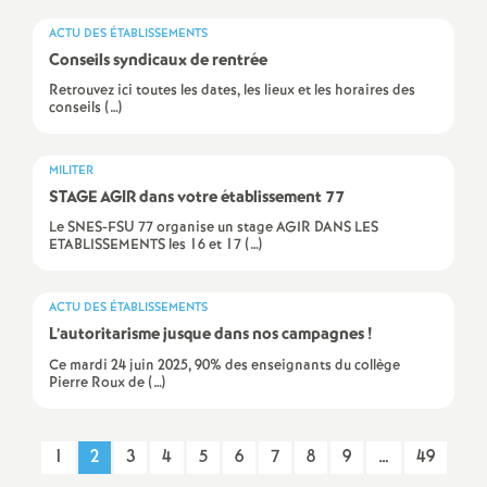
é
ACTU DES ÉTABLISSEMENTS
Conseils syndicaux de rentrée
O
Retrouvez ici toutes les dates, les lieux et les horaires des
conseils (…)
r
MILITER
l
STAGE
AGIR
dans votre établissement 77
Le SNES-FSU 77 organise un stage AGIR DANS LES
é
ETABLISSEMENTS les 16 et 17 (…)
a
ACTU DES ÉTABLISSEMENTS
L’autoritarisme jusque dans nos campagnes
!
n
Ce mardi 24 juin 2025, 90% des enseignants du collège
Pierre Roux de (…)
s
1
2
3
4
5
6
7
8
9
…
49
T