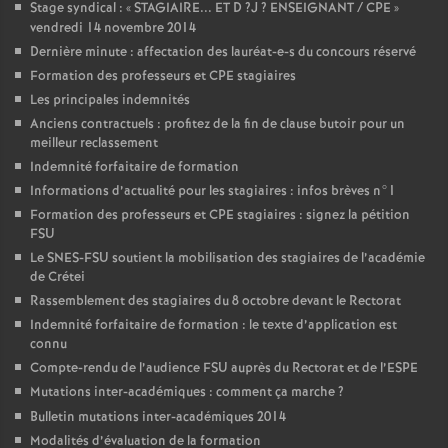
Stage syndical : «
STAGIAIRE
...
ET
D
?J
?
ENSEIGNANT
/
CPE
»
vendredi 14 novembre 2014
Dernière minute : affectation des lauréat-e-s du concours réservé
Formation des professeurs et
CPE
stagiaires
Les principales indemnités
Anciens contractuels : profitez de la fin de clause butoir pour un
meilleur reclassement
Indemnité forfaitaire de formation
Informations d’actualité pour les stagiaires : infos brèves n°1
Formation des professeurs et
CPE
stagiaires : signez la pétition
FSU
Le
SNES
-
FSU
soutient la mobilisation des stagiaires de l’académie
de Crétei
Rassemblement des stagiaires du 8 octobre devant le Rectorat
Indemnité forfaitaire de formation : le texte d’application est
connu
Compte-rendu de l’audience
FSU
auprès du Rectorat et de l’
ESPE
Mutations inter-académiques : comment ça marche
?
Bulletin mutations inter-académiques 2014
Modalités d’évaluation de la formation