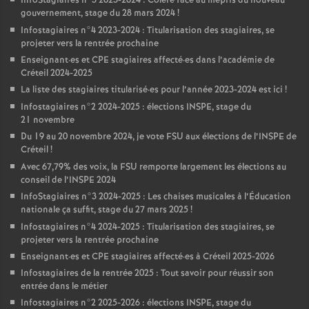
InfoStagiaires n°3 2023-2024 : Colère face au mépris du nouveau
gouvernement, stage du 28 mars 2024
!
Infostagiaires n°4 2023-2024 : Titularisation des stagiaires, se
projeter vers la rentrée prochaine
Enseignant
·
es et
CPE
stagiaires affecté
·
es dans l’académie de
Créteil 2024-2025
La liste des stagiaires titularisé
·
es pour l’année 2023-2024 est ici
!
Infostagiaires n°2 2024-2025 : élections
INSPE
, stage du
21 novembre
Du 19 au 20 novembre 2024, je vote
FSU
aux élections de l’
INSPE
de
Créteil
!
Avec 67,79% des voix, la
FSU
remporte largement les élections au
conseil de l’
INSPE
2024
InfoStagiaires n°3 2024-2025 : Les chaises musicales à l’Éducation
nationale ça suffit, stage du 27 mars 2025
!
Infostagiaires n°4 2024-2025 : Titularisation des stagiaires, se
projeter vers la rentrée prochaine
Enseignant
·
es et
CPE
stagiaires affecté
·
es à Créteil 2025-2026
Infostagiaires de la rentrée 2025 : Tout savoir pour réussir son
entrée dans le métier
Infostagiaires n°2 2025-2026 : élections
INSPE
, stage du