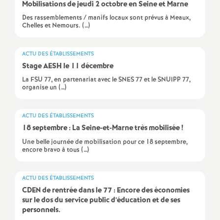
e
Mobilisations de jeudi 2 octobre en Seine et Marne
Des rassemblements / manifs locaux sont prévus à Meaux,
m
Chelles et Nemours. (…)
e
ACTU DES ÉTABLISSEMENTS
Stage
AESH
le 11 décembre
n
La FSU 77, en partenariat avec le SNES 77 et le SNUIPP 77,
organise un (…)
t
ACTU DES ÉTABLISSEMENTS
s
18 septembre : La Seine-et-Marne très mobilisée
!
Une belle journée de mobilisation pour ce 18 septembre,
d
encore bravo à tous (…)
e
ACTU DES ÉTABLISSEMENTS
CDEN
de rentrée dans le 77 : Encore des économies
sur le dos du service public d’éducation et de ses
S
personnels.