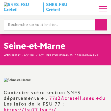
SNES
-
FSU
S
Créteil
y
Reche
n
d
Seine-et-Marne
i
VOUS ÊTES ICI :
ACCUEIL
ACTU DES ÉTABLISSEMENTS
SEINE-ET-MARNE
c
a
Contacter votre section
SNES
t
départementale :
77s2@creteil.snes.edu
Les infos de la
FSU
77 :
N
https://fsu77.fsu.fr/