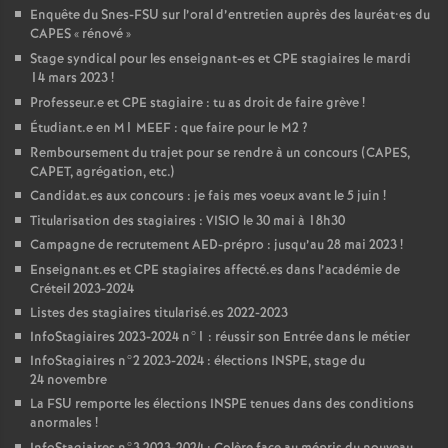
Enquête du Snes-
FSU
sur l’oral d’entretien auprès des lauréat•es du
CAPES
«
rénové
»
Stage syndical pour les enseignant-es et
CPE
stagiaires le mardi
14 mars 2023
!
Professeur.e et
CPE
stagiaire : tu as droit de faire grève
!
Étudiant.e en M1
MEEF
: que faire pour le M2
?
Remboursement du trajet pour se rendre à un concours (
CAPES
,
CAPET
, agrégation, etc.)
Candidat.es aux concours : je fais mes voeux avant le 5 juin
!
Titularisation des stagiaires :
VISIO
le 30 mai à 18h30
Campagne de recrutement
AED
-prépro : jusqu’au 28 mai 2023
!
Enseignant.es et
CPE
stagiaires affecté.es dans l’académie de
Créteil 2023-2024
Listes des stagiaires titularisé.es 2022-2023
InfoStagiaires 2023-2024 n°1 : réussir son Entrée dans le métier
InfoStagiaires n°2 2023-2024 : élections
INSPE
, stage du
24 novembre
La
FSU
remporte les élections
INSPE
tenues dans des conditions
anormales
!