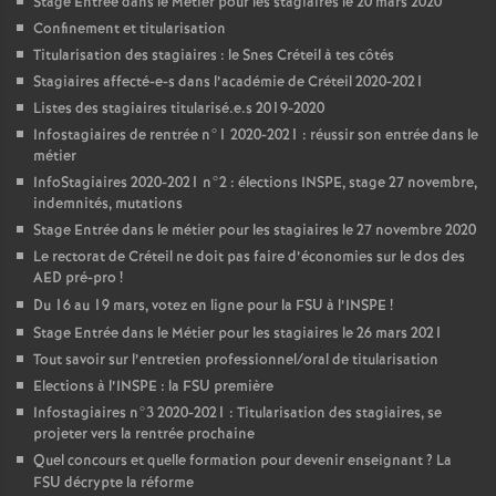
Stage Entrée dans le Métier pour les stagiaires le 20 mars 2020
Confinement et titularisation
Titularisation des stagiaires : le Snes Créteil à tes côtés
Stagiaires affecté-e-s dans l’académie de Créteil 2020-2021
Listes des stagiaires titularisé.e.s 2019-2020
Infostagiaires de rentrée n°1 2020-2021 : réussir son entrée dans le
métier
InfoStagiaires 2020-2021 n°2 : élections
INSPE
, stage 27 novembre,
indemnités, mutations
Stage Entrée dans le métier pour les stagiaires le 27 novembre 2020
Le rectorat de Créteil ne doit pas faire d’économies sur le dos des
AED
pré-pro
!
Du 16 au 19 mars, votez en ligne pour la
FSU
à l’
INSPE
!
Stage Entrée dans le Métier pour les stagiaires le 26 mars 2021
Tout savoir sur l’entretien professionnel/oral de titularisation
Elections à l’
INSPE
: la
FSU
première
Infostagiaires n°3 2020-2021 : Titularisation des stagiaires, se
projeter vers la rentrée prochaine
Quel concours et quelle formation pour devenir enseignant
? La
FSU
décrypte la réforme