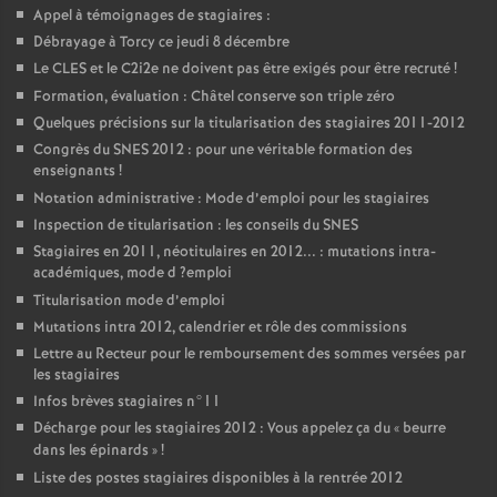
Appel à témoignages de stagiaires :
Débrayage à Torcy ce jeudi 8 décembre
Le
CLES
et le C2i2e ne doivent pas être exigés pour être recruté
!
Formation, évaluation : Châtel conserve son triple zéro
Quelques précisions sur la titularisation des stagiaires 2011-2012
Congrès du
SNES
2012 : pour une véritable formation des
enseignants
!
Notation administrative : Mode d’emploi pour les stagiaires
Inspection de titularisation : les conseils du
SNES
Stagiaires en 2011, néotitulaires en 2012... : mutations intra-
académiques, mode d
?emploi
Titularisation mode d’emploi
Mutations intra 2012, calendrier et rôle des commissions
Lettre au Recteur pour le remboursement des sommes versées par
les stagiaires
Infos brèves stagiaires n°11
Décharge pour les stagiaires 2012 : Vous appelez ça du «
beurre
dans les épinards
»
!
Liste des postes stagiaires disponibles à la rentrée 2012