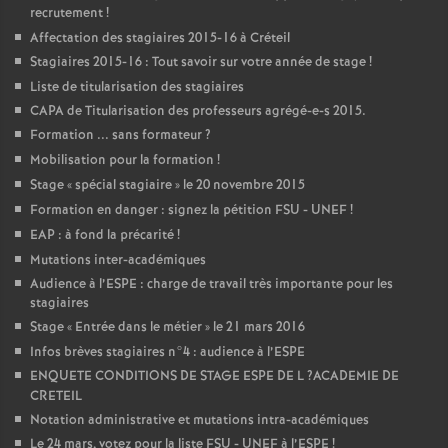
recrutement
!
Affectation des stagiaires 2015-16 à Créteil
Stagiaires 2015-16 : Tout savoir sur votre année de stage
!
Liste de titularisation des stagiaires
CAPA
de Titularisation des professeurs agrégé-e-s 2015.
Formation ... sans formateur
?
Mobilisation pour la formation
!
Stage «
spécial stagiaire
» le 20 novembre 2015
Formation en danger : signez la pétition
FSU
-
UNEF
!
EAP
: à fond la précarité
!
Mutations inter-académiques
Audience à l’
ESPE
: charge de travail très importante pour les
stagiaires
Stage «
Entrée dans le métier
» le 21 mars 2016
Infos brèves stagiaires n°4 : audience à l’
ESPE
ENQUETE
CONDITIONS
DE
STAGE
ESPE
DE
L
?
ACADEMIE
DE
CRETEIL
Notation administrative et mutations intra-académiques
Le 24 mars, votez pour la liste
FSU
-
UNEF
à l’
ESPE
!