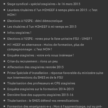
Stage syndical «
spécial stagiaires
» le 16 mars 2015
Lauréats titulaires d
?un
M2MEEF
à temps plein en 2015 : c
?est
NON
!
Elections à l’
ESPE
: déni démocratique
Les titulaires d
?un
M2MEEF
à mi-temps en 2015
Infos stagiaires
!
Elections à l’
ESPE
: votez pour la liste unitaire
FSU
-
UNEF
!
M1
MEEF
en alternance : Moins de formation, plus de
compagnonnage : c
?est
NON
!
Enquête stagiaires : votre avis nous intéresse
!
Crise du recrutement : rions un peu
Affectation des stagiaires rentrée 2015
Prime Spéciale d’Installation : réponse favorable du ministère suite
aux interventions du
SNES
et de la
FSU
Titularisation des professeurs et
CPE
stagiaires
Enquête stagiaires sur la formation 2014-2015
Dernière liste des supports stagiaires 2015-16
Titularisation : le
SNES
défend vos revendications
Formation des enseignant-e-s : Non à l’apprentissage, oui au pré-