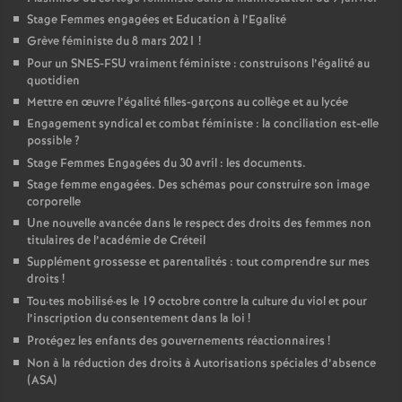
Stage Femmes engagées et Education à l’Egalité
Grève féministe du 8 mars 2021
!
Pour un
SNES
-
FSU
vraiment féministe : construisons l’égalité au
quotidien
Mettre en œuvre l’égalité filles-garçons au collège et au lycée
Engagement syndical et combat féministe : la conciliation est-elle
possible
?
Stage Femmes Engagées du 30 avril : les documents.
Stage femme engagées. Des schémas pour construire son image
corporelle
Une nouvelle avancée dans le respect des droits des femmes non
titulaires de l’académie de Créteil
Supplément grossesse et parentalités : tout comprendre sur mes
droits
!
Tou
·
tes mobilisé
·
es le 19 octobre contre la culture du viol et pour
l’inscription du consentement dans la loi
!
Protégez les enfants des gouvernements réactionnaires
!
Non à la réduction des droits à Autorisations spéciales d’absence
(
ASA
)