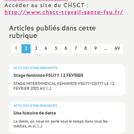
Accéder au site du
CHSCT
:
a
http://www.chsct-travail-sante-fsu.fr/
t
Articles publiés dans cette
rubrique
i
1
2
3
4
5
6
7
8
9
…
49
o
ACTU DES ÉTABLISSEMENTS
n
Stage féministe
FSU77
12 FÉ
VRIER
STAGE INTERSYNDICAL FÉMINISTE FSU77/CGT77 LE 12
a
FÉVRIER 2025 AU (…)
l
ACTU DES ÉTABLISSEMENTS
Une histoire de dette
d
La dette, on nous en parle tout le temps dans tous les
médias, et si, (…)