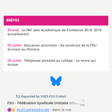
o
BRÈVES
u
29 août
Le
PAF
plan Académique de Formation 2018- 2019
r
actuellement
05 juillet
Education prioritaire : les syndicats de la
FSU
s
écrivent au Ministre
05 juillet
Téléphone portable au collège : un texte qui
évolue