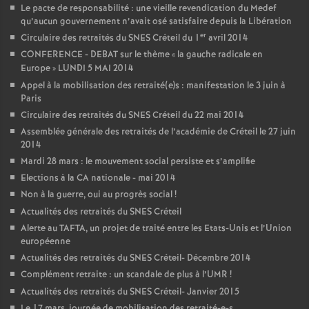
Le pacte de responsabilité : une vieille revendication du Medef
qu’aucun gouvernement n’avait osé satisfaire depuis la Libération
er
Circulaire des retraités du
SNES
Créteil du 1
avril 2014
CONFERENCE
-
DEBAT
sur le thème «
la gauche radicale en
Europe
»
LUNDI
5
MAI
2014
Appel à la mobilisation des retraité(e)s : manifestation le 3 juin à
Paris
Circulaire des retraités du
SNES
Créteil du 22 mai 2014
Assemblée générale des retraités de l’académie de Créteil le 27 juin
2014
Mardi 28 mars : le mouvement social persiste et s’amplifie
Elections à la
CA
nationale - mai 2014
Non à la guerre, oui au progrès social
!
Actualités des retraités du
SNES
Créteil
Alerte au
TAFTA
, un projet de traité entre les Etats-Unis et l’Union
européenne
Actualités des retraités du
SNES
Créteil- Décembre 2014
Complément retraite : un scandale de plus à l’
UMR
!
Actualités des retraités du
SNES
Créteil- Janvier 2015
Le 17 mars, journée de mobilisation des retraité-e-s