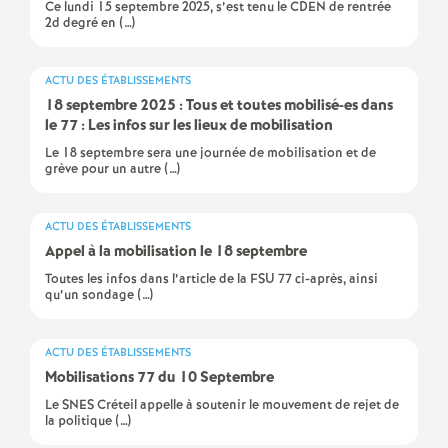
Ce lundi 15 septembre 2025, s’est tenu le CDEN de rentrée
e
2d degré en (…)
c
ACTU DES ÉTABLISSEMENTS
18 septembre 2025 : Tous et toutes mobilisé-es dans
o
le 77 : Les infos sur les lieux de mobilisation
Le 18 septembre sera une journée de mobilisation et de
n
grève pour un autre (…)
d
ACTU DES ÉTABLISSEMENTS
Appel à la mobilisation le 18 septembre
d
Toutes les infos dans l’article de la FSU 77 ci-après, ainsi
qu’un sondage (…)
e
ACTU DES ÉTABLISSEMENTS
g
Mobilisations 77 du 10 Septembre
Le SNES Créteil appelle à soutenir le mouvement de rejet de
r
la politique (…)