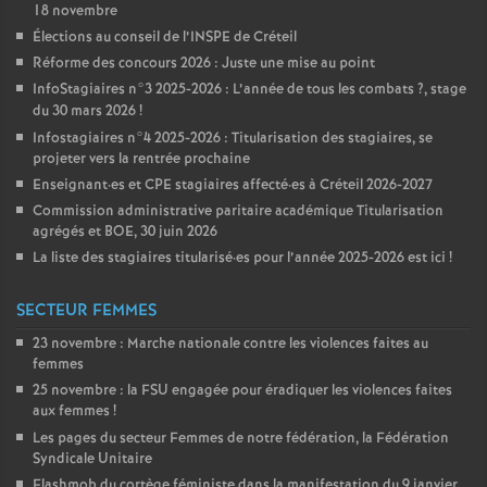
18 novembre
Élections au conseil de l’
INSPE
de Créteil
Réforme des concours 2026 : Juste une mise au point
InfoStagiaires n°3 2025-2026 : L’année de tous les combats
?, stage
du 30 mars 2026
!
Infostagiaires n°4 2025-2026 : Titularisation des stagiaires, se
projeter vers la rentrée prochaine
Enseignant
·
es et
CPE
stagiaires affecté
·
es à Créteil 2026-2027
Commission administrative paritaire académique Titularisation
agrégés et
BOE
, 30 juin 2026
La liste des stagiaires titularisé
·
es pour l’année 2025-2026 est ici
!
SECTEUR FEMMES
23 novembre : Marche nationale contre les violences faites au
femmes
25 novembre : la
FSU
engagée pour éradiquer les violences faites
aux femmes
!
Les pages du secteur Femmes de notre fédération, la Fédération
Syndicale Unitaire
Flashmob du cortège féministe dans la manifestation du 9 janvier