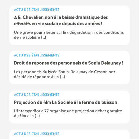
e
ACTU DES ÉTABLISSEMENTS
s
A E. Chevalier, non à la baisse dramatique des
effectifs en vie scolaire depuis des années
!
E
Une grève pour alerter sur la « dégradation » des conditions
de vie scolaire (…)
n
ACTU DES ÉTABLISSEMENTS
s
Droit de réponse des personnels de Sonia Delaunay
!
Les personnels du lycée Sonia-Delaunay de Cesson ont
e
décidé de répondre à un (…)
i
ACTU DES ÉTABLISSEMENTS
Projection du film La Sociale à la ferme du buisson
g
L’intersyndicale 77 organise une projection débat gratuite
du film « La (…)
n
ACTU DES ÉTABLISSEMENTS