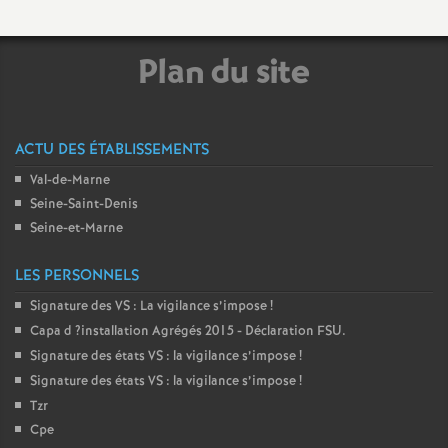
o
Plan du site
u
r
ACTU DES ÉTABLISSEMENTS
Val-de-Marne
s
Seine-Saint-Denis
Seine-et-Marne
LES PERSONNELS
Signature des
VS
: La vigilance s’impose
!
Capa d
?installation Agrégés 2015 - Déclaration
FSU
.
Signature des états
VS
: la vigilance s’impose
!
Signature des états
VS
: la vigilance s’impose
!
Tzr
Cpe