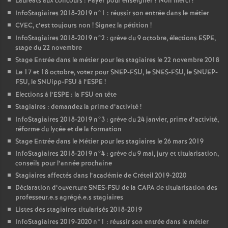
Lauréats aux concours : Payer pour enseigner
? Non merci
!
InfoStagiaires 2018-2019 n°1 : réussir son entrée dans le métier
CVEC
, c’est toujours non
! Signez la pétition
!
InfoStagiaires 2018-2019 n°2 : grève du 9 octobre, élections
ESPE
,
stage du 22 novembre
Stage Entrée dans le métier pour les stagiaires le 22 novembre 2018
Le 17 et 18 octobre, votez pour
SNEP
-
FSU
, le
SNES
-
FSU
, le
SNUEP
-
FSU
, le SNUipp-
FSU
à l’
ESPE
!
Elections à l’
ESPE
: la
FSU
en tête
Stagiaires : demandez la prime d’activité
!
InfoStagiaires 2018-2019 n°3 : grève du 24 janvier, prime d’activité,
réforme du lycée et de la formation
Stage Entrée dans le Métier pour les stagiaires le 26 mars 2019
InfoStagiaires 2018-2019 n°4 : grève du 9 mai, jury et titularisation,
conseils pour l’année prochaine
Stagiaires affectés dans l’académie de Créteil 2019-2020
Déclaration d’ouverture
SNES
-
FSU
de la
CAPA
de titularisation des
professeur.e.s agrégé.e.s stagiaires
Listes des stagiaires titularisés 2018-2019
InfoStagiaires 2019-2020 n°1 : réussir son entrée dans le métier