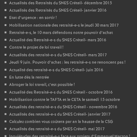
Actualités des Retraités du
SNES
Créteil- décembre 2015
Actualités des Retraités du
SNES
Créteil- janvier 2016
Etat d’urgence : en sortir
!
Mobilisation nationale des retraité-e-s le jeudi 30 mars 2017
Retraité-e-s, le 10 mars défendons notre pouvoir d’achat
Actualité des Retraité-e-s du
SNES
Créteil- mars 2016
Contre le projet de loi travail
!
Actualités des retraité-e-s du
SNES
Créteil- mars 2017
Jeudi 9 juin. Pouvoir d’achat : les retraité-e-s ne renoncent pas
!
Actualité des retraité-e-s du
SNES
Créteil- juin 2016
En lutte dès la rentrée
Abroger la loi travail, c’est possible
!
Actualité des Retraité-e-s du
SNES
Créteil - octobre 2016
Mobilisation contre le
TAFTA
et le
CETA
le samedi 15 octobre
Actualités des retraité-e-s du
SNES
Créteil - novembre 2016
Actualités des retraité-e-s du
SNES
Créteil- janvier 2017
Calculez combien vous coûtera par an la hausse de la
CSG
Actualités des retraité-e-s du
SNES
Créteil- mai 2017
Inquiétudes des retraité-e-s face aux projets d’Emmanuel Macron
!