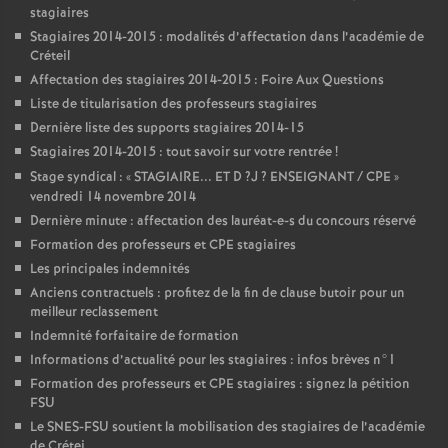
stagiaires
Stagiaires 2014-2015 : modalités d’affectation dans l’académie de
Créteil
Affectation des stagiaires 2014-2015 : Foire Aux Questions
Liste de titularisation des professeurs stagiaires
Dernière liste des supports stagiaires 2014-15
Stagiaires 2014-2015 : tout savoir sur votre rentrée
!
Stage syndical : «
STAGIAIRE
...
ET
D
?J
?
ENSEIGNANT
/
CPE
»
vendredi 14 novembre 2014
Dernière minute : affectation des lauréat-e-s du concours réservé
Formation des professeurs et
CPE
stagiaires
Les principales indemnités
Anciens contractuels : profitez de la fin de clause butoir pour un
meilleur reclassement
Indemnité forfaitaire de formation
Informations d’actualité pour les stagiaires : infos brèves n°1
Formation des professeurs et
CPE
stagiaires : signez la pétition
FSU
Le
SNES
-
FSU
soutient la mobilisation des stagiaires de l’académie
de Crétei