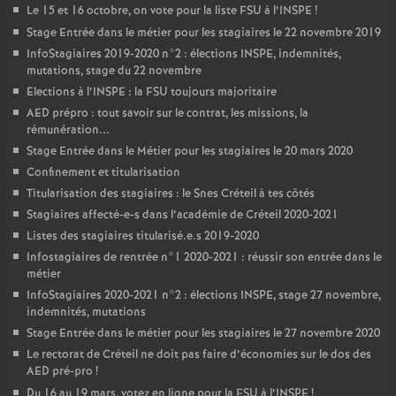
Le 15 et 16 octobre, on vote pour la liste
FSU
à l’
INSPE
!
Stage Entrée dans le métier pour les stagiaires le 22 novembre 2019
InfoStagiaires 2019-2020 n°2 : élections
INSPE
, indemnités,
mutations, stage du 22 novembre
Elections à l’
INSPE
: la
FSU
toujours majoritaire
AED
prépro : tout savoir sur le contrat, les missions, la
rémunération...
Stage Entrée dans le Métier pour les stagiaires le 20 mars 2020
Confinement et titularisation
Titularisation des stagiaires : le Snes Créteil à tes côtés
Stagiaires affecté-e-s dans l’académie de Créteil 2020-2021
Listes des stagiaires titularisé.e.s 2019-2020
Infostagiaires de rentrée n°1 2020-2021 : réussir son entrée dans le
métier
InfoStagiaires 2020-2021 n°2 : élections
INSPE
, stage 27 novembre,
indemnités, mutations
Stage Entrée dans le métier pour les stagiaires le 27 novembre 2020
Le rectorat de Créteil ne doit pas faire d’économies sur le dos des
AED
pré-pro
!
Du 16 au 19 mars, votez en ligne pour la
FSU
à l’
INSPE
!