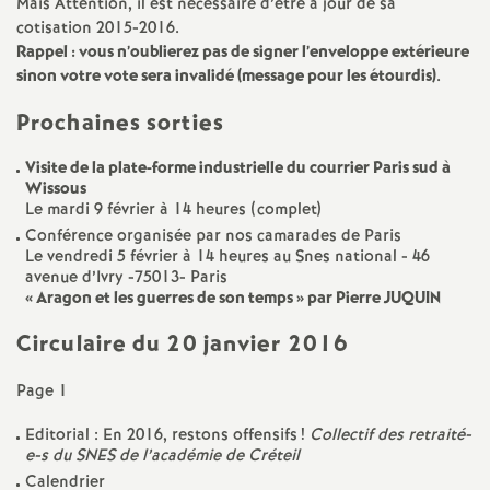
e
Mais Attention, il est nécessaire d’être à jour de sa
cotisation 2015-2016.
s
Rappel : vous n’oublierez pas de signer l’enveloppe extérieure
sinon votre vote sera invalidé (message pour les étourdis)
.
E
Prochaines sorties
n
Visite de la plate-forme industrielle du courrier Paris sud à
Wissous
Le mardi 9 février à 14 heures (complet)
s
Conférence organisée par nos camarades de Paris
Le vendredi 5 février à 14 heures au Snes national - 46
e
avenue d’Ivry -75013- Paris
«
Aragon et les guerres de son temps
» par Pierre
JUQUIN
i
Circulaire du 20 janvier 2016
g
Page 1
n
Editorial : En 2016, restons offensifs
!
Collectif des retraité-
e-s du
SNES
de l’académie de Créteil
Calendrier