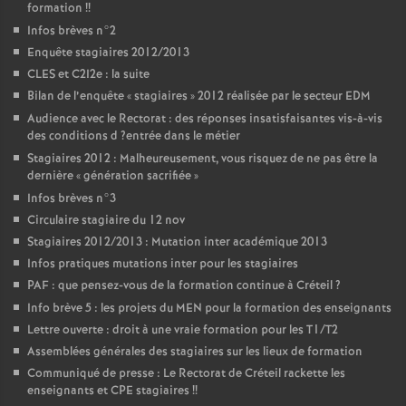
formation
!!
Infos brèves n°2
Enquête stagiaires 2012/2013
CLES
et C2I2e : la suite
Bilan de l’enquête «
stagiaires
» 2012 réalisée par le secteur
EDM
Audience avec le Rectorat : des réponses insatisfaisantes vis-à-vis
des conditions d
?entrée dans le métier
Stagiaires 2012 : Malheureusement, vous risquez de ne pas être la
dernière «
génération sacrifiée
»
Infos brèves n°3
Circulaire stagiaire du 12 nov
Stagiaires 2012/2013 : Mutation inter académique 2013
Infos pratiques mutations inter pour les stagiaires
PAF
: que pensez-vous de la formation continue à Créteil
?
Info brève 5 : les projets du
MEN
pour la formation des enseignants
Lettre ouverte : droit à une vraie formation pour les T1/T2
Assemblées générales des stagiaires sur les lieux de formation
Communiqué de presse : Le Rectorat de Créteil rackette les
enseignants et
CPE
stagiaires
!!