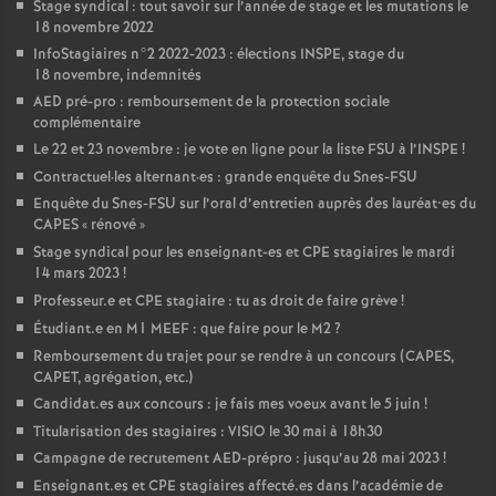
Stage syndical : tout savoir sur l’année de stage et les mutations le
18 novembre 2022
InfoStagiaires n°2 2022-2023 : élections
INSPE
, stage du
18 novembre, indemnités
AED
pré-pro : remboursement de la protection sociale
complémentaire
Le 22 et 23 novembre : je vote en ligne pour la liste
FSU
à l’
INSPE
!
Contractuel
·
les alternant
·
es : grande enquête du Snes-
FSU
Enquête du Snes-
FSU
sur l’oral d’entretien auprès des lauréat•es du
CAPES
«
rénové
»
Stage syndical pour les enseignant-es et
CPE
stagiaires le mardi
14 mars 2023
!
Professeur.e et
CPE
stagiaire : tu as droit de faire grève
!
Étudiant.e en M1
MEEF
: que faire pour le M2
?
Remboursement du trajet pour se rendre à un concours (
CAPES
,
CAPET
, agrégation, etc.)
Candidat.es aux concours : je fais mes voeux avant le 5 juin
!
Titularisation des stagiaires :
VISIO
le 30 mai à 18h30
Campagne de recrutement
AED
-prépro : jusqu’au 28 mai 2023
!
Enseignant.es et
CPE
stagiaires affecté.es dans l’académie de