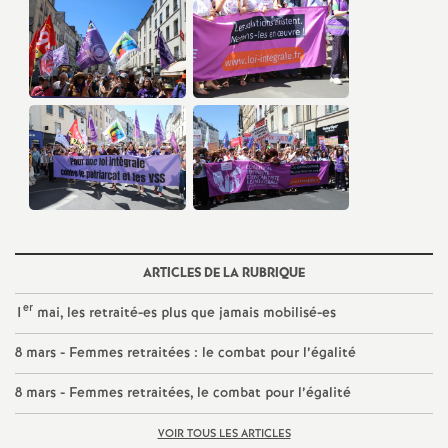
é
O
r
l
é
ARTICLES DE LA RUBRIQUE
a
er
1
mai, les retraité-es plus que jamais mobilisé-es
n
8 mars - Femmes retraitées : le combat pour l’égalité
s
8 mars - Femmes retraitées, le combat pour l’égalité
T
VOIR TOUS LES ARTICLES