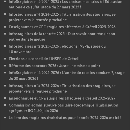
InfoStagiaires n°3 2024-2025 : Les chaises musicales à l’Éducation
nationale ça suffit, stage du 27 mars 2025
!
Infostagiaires n°4 2024-2025 : Titularisation des stagiaires, se
projeter vers la rentrée prochaine
Enseignant
·
es et
CPE
stagiaires affecté
·
es à Créteil 2025-2026
Infostagiaires de la rentrée 2025 : Tout savoir pour réussir son
entrée dans le métier
Infostagiaires n°2 2025-2026 : élections
INSPE
, stage du
18 novembre
Élections au conseil de l’
INSPE
de Créteil
Réforme des concours 2026 : Juste une mise au point
InfoStagiaires n°3 2025-2026 : L’année de tous les combats
?, stage
du 30 mars 2026
!
Infostagiaires n°4 2025-2026 : Titularisation des stagiaires, se
projeter vers la rentrée prochaine
Enseignant
·
es et
CPE
stagiaires affecté
·
es à Créteil 2026-2027
Commission administrative paritaire académique Titularisation
agrégés et
BOE
, 30 juin 2026
La liste des stagiaires titularisé
·
es pour l’année 2025-2026 est ici
!