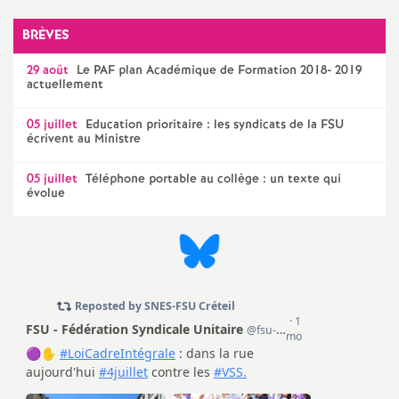
e
BRÈVES
c
29 août
Le
PAF
plan Académique de Formation 2018- 2019
actuellement
o
05 juillet
Education prioritaire : les syndicats de la
FSU
écrivent au Ministre
n
05 juillet
Téléphone portable au collège : un texte qui
d
évolue
d
e
g
r