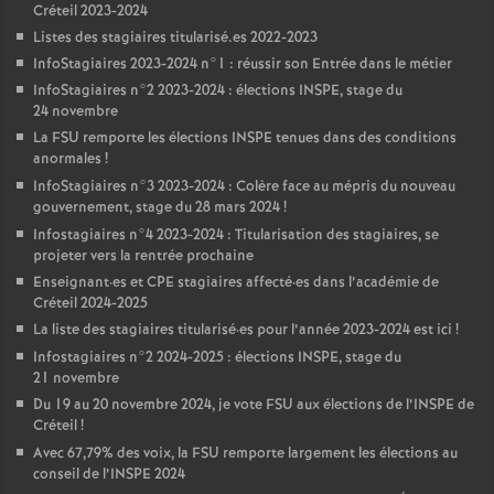
Créteil 2023-2024
Listes des stagiaires titularisé.es 2022-2023
InfoStagiaires 2023-2024 n°1 : réussir son Entrée dans le métier
InfoStagiaires n°2 2023-2024 : élections
INSPE
, stage du
24 novembre
La
FSU
remporte les élections
INSPE
tenues dans des conditions
anormales
!
InfoStagiaires n°3 2023-2024 : Colère face au mépris du nouveau
gouvernement, stage du 28 mars 2024
!
Infostagiaires n°4 2023-2024 : Titularisation des stagiaires, se
projeter vers la rentrée prochaine
Enseignant
·
es et
CPE
stagiaires affecté
·
es dans l’académie de
Créteil 2024-2025
La liste des stagiaires titularisé
·
es pour l’année 2023-2024 est ici
!
Infostagiaires n°2 2024-2025 : élections
INSPE
, stage du
21 novembre
Du 19 au 20 novembre 2024, je vote
FSU
aux élections de l’
INSPE
de
Créteil
!
Avec 67,79% des voix, la
FSU
remporte largement les élections au
conseil de l’
INSPE
2024