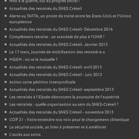
Non à la guerre, oui au progrès social
!
Actualités des retraités du
SNES
Créteil
Alerte au
TAFTA
, un projet de traité entre les Etats-Unis et l’Union
européenne
Actualités des retraités du
SNES
Créteil- Décembre 2014
Complément retraite : un scandale de plus à l’
UMR
!
Actualités des retraités du
SNES
Créteil- Janvier 2015
Le 17 mars, journée de mobilisation des retraité-e-s
MGEN
: où va la mutuelle
?
Actualités des retraités du
SNES
Créteil- avril 2015
Actualités des retraités du
SNES
Créteil - juin 2015
Action carte pétition intersyndicale
Actualités des retraités du
SNES
Créteil- septembre 2015
Les retraités à l’Elysée dénoncent la poursuite de l’austérité
Les retraités : quelle organisation au sein du
SNES
-Créteil
?
Actualités des retraités du
SNES
Créteil - novembre 2015
COP
21 - Faire entendre nos voix pour le changement climatique
La sécurité sociale, un bien à préserver et à améliorer
L’accès aux soins