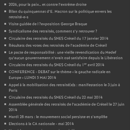
2026, pour la paix… et contre l’extrême droite
Bilan du quinquennat d’E. Macron sur la politique envers les
retraité-e-s
Visite guidée de l
?exposition George Braque
Syndicalisme des retraités, comment s’y retrouver
?
Circulaire des retraités du
SNES
Créteil du 17 janvier 2014
Résultats des votes des retraités de l’académie de Créteil
Le pacte de responsabilité : une vieille revendication du Medef
qu’aucun gouvernement n’avait osé satisfaire depuis la Libération
er
Circulaire des retraités du
SNES
Créteil du 1
avril 2014
CONFERENCE
-
DEBAT
sur le thème «
la gauche radicale en
Europe
»
LUNDI
5
MAI
2014
Appel à la mobilisation des retraité(e)s : manifestation le 3 juin à
Paris
Circulaire des retraités du
SNES
Créteil du 22 mai 2014
Assemblée générale des retraités de l’académie de Créteil le 27 juin
2014
Mardi 28 mars : le mouvement social persiste et s’amplifie
Elections à la
CA
nationale - mai 2014