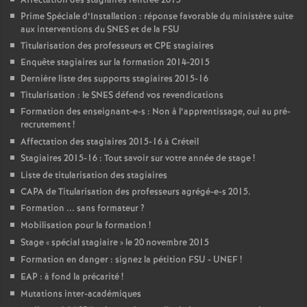
Affectation des stagiaires rentrée 2015
Prime Spéciale d’Installation : réponse favorable du ministère suite
aux interventions du
SNES
et de la
FSU
Titularisation des professeurs et
CPE
stagiaires
Enquête stagiaires sur la formation 2014-2015
Dernière liste des supports stagiaires 2015-16
Titularisation : le
SNES
défend vos revendications
Formation des enseignant-e-s : Non à l’apprentissage, oui au pré-
recrutement
!
Affectation des stagiaires 2015-16 à Créteil
Stagiaires 2015-16 : Tout savoir sur votre année de stage
!
Liste de titularisation des stagiaires
CAPA
de Titularisation des professeurs agrégé-e-s 2015.
Formation ... sans formateur
?
Mobilisation pour la formation
!
Stage «
spécial stagiaire
» le 20 novembre 2015
Formation en danger : signez la pétition
FSU
-
UNEF
!
EAP
: à fond la précarité
!
Mutations inter-académiques