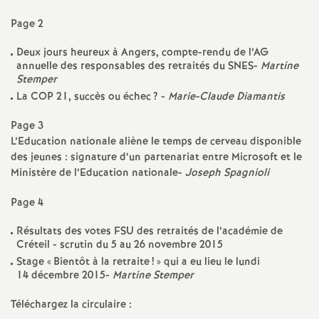
e
Page 2
m
Deux jours heureux à Angers, compte-rendu de l’
AG
annuelle des responsables des retraités du
SNES
-
Martine
e
Stemper
La
COP
21, succès ou échec
? -
Marie-Claude Diamantis
n
Page 3
L’Education nationale aliène le temps de cerveau disponible
t
des jeunes : signature d’un partenariat entre Microsoft et le
Ministère de l’Education nationale-
Joseph Spagnioli
s
Page 4
d
Résultats des votes
FSU
des retraités de l’académie de
Créteil - scrutin du 5 au 26 novembre 2015
e
Stage «
Bientôt à la retraite
!
» qui a eu lieu le lundi
14 décembre 2015-
Martine Stemper
S
Téléchargez la circulaire :