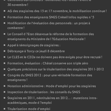
Candidats aux concours : demandez vos «
aides
» avant le
30 novembre
!
AG
des stagiaires des 15 et 17 novembre, la mobilisation continue
!
Formation des enseignants
SNES
Créteil Infos rapides n°5
Modification de l’évaluation des personnels : un projet à
combattre
!
Le Conseil d
?Etat désavoue la réforme de la formation des
enseignants du Ministère de l
?Education Nationale
!
Appel à témoignages de stagiaires :
Débrayage à Torcy ce jeudi 8 décembre
Le
CLES
et le C2i2e ne doivent pas être exigés pour être recruté
!
Formation, évaluation : Châtel conserve son triple zéro
Quelques précisions sur la titularisation des stagiaires 2011-2012
Congrès du
SNES
2012 : pour une véritable formation des
enseignants
!
Notation administrative : Mode d’emploi pour les stagiaires
Inspection de titularisation : les conseils du
SNES
Stagiaires en 2011, néotitulaires en 2012... : mutations intra-
académiques, mode d
?emploi
Titularisation mode d’emploi