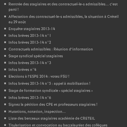
Rentrée des stagiaires et des contractuel-le-s admissibles... c’est
parti
!
Affectation des contractuel-le-s admissibles, la situation à Créteil
au 29 août
Enquête stagiaires 2013-14
Infos brèves 2013-14 n°1
Infos brèves 2013-14 n°2
Contractuels admissibles : Réunion d’information
Stage syndical spécial stagiaires
Infos brèves 2013-14 n°3
Infos brèves n°4
Elections à l’
ESPE
2014 : votez
FSU
!
Infos brèves 2013-14 n°5 : appel à mobilisation
!
Stage de formation syndicale «
spécial stagiaires
»
Infos brèves 2013-14 n°6
Signez la pétition des
CPE
et professeurs stagiaires
!
Mutations, notation, inspection...
Liste des berceaux stagiaires académie de
CRETEIL
Titularisation et convocation au baccalauréat des collègues