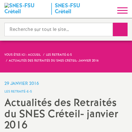
SNES
-
FSU
S
Créteil
y
Reche
n
d
VOUS ÊTES ICI :
ACCUEIL
LES RETRAITÉ-E-S
ACTUALITÉS DES RETRAITÉS DU
SNES
CRÉTEIL- JANVIER 2016
i
c
29 JANVIER 2016
LES RETRAITÉ-E-S
a
Actualités des Retraités
du
SNES
Créteil- janvier
t
2016
N