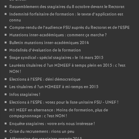
Rassemblement des stagiaires du 8 octobre devant le Rectorat
Indemnité forfaitaire de formation : le texte d’application est
connu
Compte-rendu de l’audience
FSU
auprès du Rectorat et de l’
ESPE
Mutations inter-académiques : comment ça marche
?
Bulletin mutations inter-académiques 2014
Modalités d’évaluation de la formation
Stage syndical «
spécial stagiaires
» le 16 mars 2015
Lauréats titulaires d
?un
M2MEEF
à temps plein en 2015 : c
?est
NON
!
Elections à l’
ESPE
: déni démocratique
Les titulaires d
?un
M2MEEF
à mi-temps en 2015
Infos stagiaires
!
Elections à l’
ESPE
: votez pour la liste unitaire
FSU
-
UNEF
!
M1
MEEF
en alternance : Moins de formation, plus de
compagnonnage : c
?est
NON
!
Enquête stagiaires : votre avis nous intéresse
!
Crise du recrutement : rions un peu