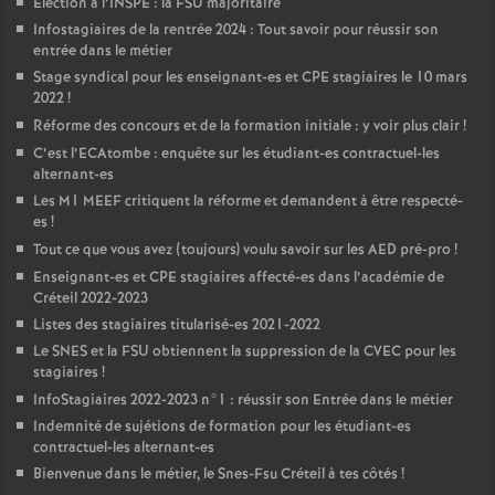
Élection à l’
INSPE
: la
FSU
majoritaire
Infostagiaires de la rentrée 2024 : Tout savoir pour réussir son
entrée dans le métier
Stage syndical pour les enseignant-es et
CPE
stagiaires le 10 mars
2022
!
Réforme des concours et de la formation initiale : y voir plus clair
!
C’est l’ECAtombe : enquête sur les étudiant-es contractuel-les
alternant-es
Les M1
MEEF
critiquent la réforme et demandent à être respecté-
es
!
Tout ce que vous avez (toujours) voulu savoir sur les
AED
pré-pro
!
Enseignant-es et
CPE
stagiaires affecté-es dans l’académie de
Créteil 2022-2023
Listes des stagiaires titularisé-es 2021-2022
Le
SNES
et la
FSU
obtiennent la suppression de la
CVEC
pour les
stagiaires
!
InfoStagiaires 2022-2023 n°1 : réussir son Entrée dans le métier
Indemnité de sujétions de formation pour les étudiant-es
contractuel-les alternant-es
Bienvenue dans le métier, le Snes-Fsu Créteil à tes côtés
!