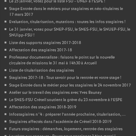
Le 25 janvier, votez pour la liste
FSU
-
UNEF
à l’
ESPE
!
Stage Entrée dans le métiers pour stagiaires et néo-titulaires le
17 mars 2017
Evaluation, titularisation, mutations : toutes les infos stagiaires
!
Le 31 janvier, votez pour
SNEP
-
FSU
, le
SNES
-
FSU
, le
SNUEP
-
FSU
, le
SNUipp-
FSU
!
Liste des supports stagiaires 2017-2018
Affectation des stagiaires 2017-18
Professeur documentaliste : faisons le point sur la nouvelle
circulaire de missions le 31 mai à 14h30 à Arcueil
Liste de titularisation des stagiaires
Stagiaires 2017-18 : Tout savoir pour la rentrée et votre stage
!
Stage Entrée dans le métier pour les stagiaires le 24 novembre 2017
Atelier sur le travail des stagiaires avec Yves Baunay
Le
SNES
-
FSU
Créteil soutient la grève du 23 novembre à l’
ESPE
Affectation des stagiaires 2018-2019
Infostagiaires n°4 : préparer l’année prochaine, titularisation, ...
Stagiaires affectés dans l’académie de Créteil 2018-2019
Futurs stagiaires : démarches, logement, rentrée des stagiaires