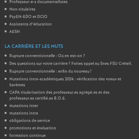
Professeur-e-s documentalistes
Non-titulaires
PsyEN-
EDO
et
DCIO
Assistants d’éducation
AESH
LA CARRIÈRE ET LES MUTS
Rupture conventionnelle : Où en est-on
?
Des questions sur votre carrière
? Faites appel au Snes
FSU
Créteil.
Rupture conventionnelle : enfin du nouveau
!
Mutations intra-académiques 2024 : vérification des voeux et
barèmes
CAPA
titularisation des professeur.es agrégé.es et des
professeur.es certifié.es
B.O.E.
mutations inter
mutations intra
obligations de service
promotions et évaluation
formation continue