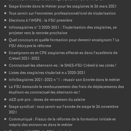
Stage Entrée dans le Métier pour les stagiaires le 26 mars 2021
Tout savoir sur l’entretien professionnel/oral de titularisation
Elections à l’
INSPE
: la
FSU
première
Infostagiaires n°3 2020-2021 : Titularisation des stagiaires, se
projeter vers la rentrée prochaine
Quel concours et quelle formation pour devenir enseignant
? La
FSU
décrypte la réforme
Enseignant-es et
CPE
stagiaires affecté-es dans l’académie de
Créteil 2021-2022
Contractuel-les alternant-es : le
SNES
-
FSU
Créteil à tes côtés
!
Listes des stagiaires titularisé.e.s 2020-2021
InfoStagiaires 2021-2022 n°1 : réussir son Entrée dans le métier
La
FSU
demande le remboursement des frais de déplacements des
étudiant-es contractuel-les alternant-es
!
AED
pré-pro : dates de versement du salaire
Stage syndical : tout savoir sur l’année de stage le 26 novembre
2021
Communiqué : Fiasco de la réforme de la formation initiale et
mépris des entrant-es dans le métier