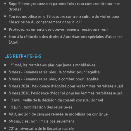
Supplément grossesse et parentalités : tout comprendre sur mes
droits
!
Tou
·
tes mobilisé
·
es le 19 octobre contre la culture du viol et pour
l’inscription du consentement dans la loi
!
Protégez les enfants des gouvernements réactionnaires
!
Non à la réduction des droits à Autorisations spéciales d’absence
(
ASA
)
LES RETRAITÉ-E-S
er
1
mai, les retraité-es plus que jamais mobilisé-es
8 mars - Femmes retraitées : le combat pour l’égalité
8 mars - Femmes retraitées, le combat pour l’égalité
8 mars 2024 : l’exigence d’égalité pour les femmes retraitées aussi
8 mars 2026, l’exigence d’égalité pour les femmes retraitées aussi
13 avril, veille de la décision du conseil constitutionnel
15 juin : mobilisation des retraité-es
49.3, motion de censure rejetée, la mobilisation continue
64 ans, c’est non
! mais pas seulement
e
70
anniversaire de la Sécurité sociale