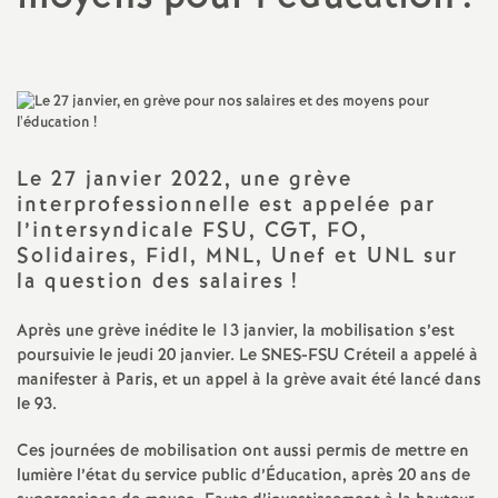
a
t
i
Le 27 janvier 2022, une grève
interprofessionnelle est appelée par
o
l’intersyndicale
FSU
,
CGT
,
FO
,
Solidaires, Fidl,
MNL
, Unef et
UNL
sur
n
la question des salaires
!
a
Après une grève inédite le 13 janvier, la mobilisation s’est
poursuivie le jeudi 20 janvier. Le
SNES
-
FSU
Créteil a appelé à
l
manifester à Paris, et un appel à la grève avait été lancé dans
le 93.
d
Ces journées de mobilisation ont aussi permis de mettre en
lumière l’état du service public d’Éducation, après 20 ans de