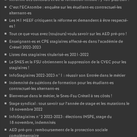
C’est l’ECAtombe : enquête sur les étudiant-es contractuel-les
alternant-es
Les M1
MEEF
critiquent la réforme et demandent à être respecté-
es
!
Tout ce que vous avez (toujours) voulu savoir sur les
AED
pré-pro
!
Enseignant-es et
CPE
stagiaires affecté-es dans l’académie de
Créteil 2022-2023
Listes des stagiaires titularisé-es 2021-2022
Le
SNES
et la
FSU
obtiennent la suppression de la
CVEC
pour les
stagiaires
!
InfoStagiaires 2022-2023 n°1 : réussir son Entrée dans le métier
Indemnité de sujétions de formation pour les étudiant-es
contractuel-les alternant-es
Bienvenue dans le métier, le Snes-Fsu Créteil à tes côtés
!
Stage syndical : tout savoir sur l’année de stage et les mutations le
18 novembre 2022
InfoStagiaires n°2 2022-2023 : élections
INSPE
, stage du
18 novembre, indemnités
AED
pré-pro : remboursement de la protection sociale
complémentaire