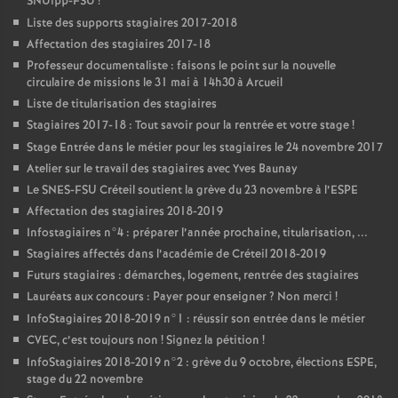
SNUipp-
FSU
!
Liste des supports stagiaires 2017-2018
Affectation des stagiaires 2017-18
Professeur documentaliste : faisons le point sur la nouvelle
circulaire de missions le 31 mai à 14h30 à Arcueil
Liste de titularisation des stagiaires
Stagiaires 2017-18 : Tout savoir pour la rentrée et votre stage
!
Stage Entrée dans le métier pour les stagiaires le 24 novembre 2017
Atelier sur le travail des stagiaires avec Yves Baunay
Le
SNES
-
FSU
Créteil soutient la grève du 23 novembre à l’
ESPE
Affectation des stagiaires 2018-2019
Infostagiaires n°4 : préparer l’année prochaine, titularisation, ...
Stagiaires affectés dans l’académie de Créteil 2018-2019
Futurs stagiaires : démarches, logement, rentrée des stagiaires
Lauréats aux concours : Payer pour enseigner
? Non merci
!
InfoStagiaires 2018-2019 n°1 : réussir son entrée dans le métier
CVEC
, c’est toujours non
! Signez la pétition
!
InfoStagiaires 2018-2019 n°2 : grève du 9 octobre, élections
ESPE
,
stage du 22 novembre