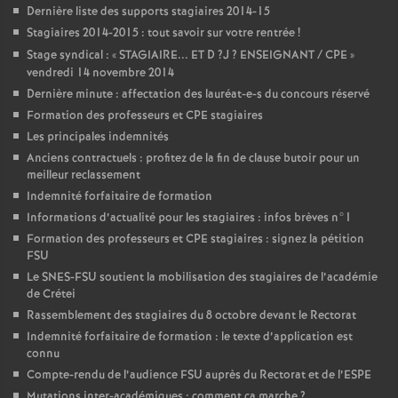
Dernière liste des supports stagiaires 2014-15
Stagiaires 2014-2015 : tout savoir sur votre rentrée
!
Stage syndical : «
STAGIAIRE
...
ET
D
?J
?
ENSEIGNANT
/
CPE
»
vendredi 14 novembre 2014
Dernière minute : affectation des lauréat-e-s du concours réservé
Formation des professeurs et
CPE
stagiaires
Les principales indemnités
Anciens contractuels : profitez de la fin de clause butoir pour un
meilleur reclassement
Indemnité forfaitaire de formation
Informations d’actualité pour les stagiaires : infos brèves n°1
Formation des professeurs et
CPE
stagiaires : signez la pétition
FSU
Le
SNES
-
FSU
soutient la mobilisation des stagiaires de l’académie
de Crétei
Rassemblement des stagiaires du 8 octobre devant le Rectorat
Indemnité forfaitaire de formation : le texte d’application est
connu
Compte-rendu de l’audience
FSU
auprès du Rectorat et de l’
ESPE
Mutations inter-académiques : comment ça marche
?