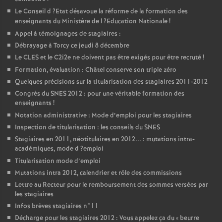
Le Conseil d
?Etat désavoue la réforme de la formation des
enseignants du Ministère de l
?Education Nationale
!
Appel à témoignages de stagiaires :
Débrayage à Torcy ce jeudi 8 décembre
Le
CLES
et le C2i2e ne doivent pas être exigés pour être recruté
!
Formation, évaluation : Châtel conserve son triple zéro
Quelques précisions sur la titularisation des stagiaires 2011-2012
Congrès du
SNES
2012 : pour une véritable formation des
enseignants
!
Notation administrative : Mode d’emploi pour les stagiaires
Inspection de titularisation : les conseils du
SNES
Stagiaires en 2011, néotitulaires en 2012... : mutations intra-
académiques, mode d
?emploi
Titularisation mode d’emploi
Mutations intra 2012, calendrier et rôle des commissions
Lettre au Recteur pour le remboursement des sommes versées par
les stagiaires
Infos brèves stagiaires n°11
Décharge pour les stagiaires 2012 : Vous appelez ça du «
beurre