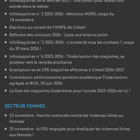
Infostagiaires de la rentrée 2025 : Tout savoir pour réussir son
entrée dans le métier
Infostagiaires n°2 2025-2026 : élections
INSPE
, stage du
18 novembre
Élections au conseil de l’
INSPE
de Créteil
Réforme des concours 2026 : Juste une mise au point
InfoStagiaires n°3 2025-2026 : L’année de tous les combats
?, stage
du 30 mars 2026
!
Infostagiaires n°4 2025-2026 : Titularisation des stagiaires, se
projeter vers la rentrée prochaine
Enseignant
·
es et
CPE
stagiaires affecté
·
es à Créteil 2026-2027
Commission administrative paritaire académique Titularisation
agrégés et
BOE
, 30 juin 2026
La liste des stagiaires titularisé
·
es pour l’année 2025-2026 est ici
!
SECTEUR FEMMES
23 novembre : Marche nationale contre les violences faites au
femmes
25 novembre : la
FSU
engagée pour éradiquer les violences faites
aux femmes
!