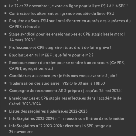
Le 22 et 23 novembre : je vote en ligne pour la liste
FSU
à l’
INSPE
!
Contractuel
·
les alternant
·
es : grande enquête du Snes-
FSU
Enquête du Snes-
FSU
sur l’oral d’entretien auprès des lauréat•es du
CAPES
«
rénové
»
Stage syndical pour les enseignant-es et
CPE
stagiaires le mardi
14 mars 2023
!
Professeur.e et
CPE
stagiaire : tu as droit de faire grève
!
Étudiant.e en M1
MEEF
: que faire pour le M2
?
Remboursement du trajet pour se rendre à un concours (
CAPES
,
CAPET
, agrégation, etc.)
Candidat.es aux concours : je fais mes voeux avant le 5 juin
!
Titularisation des stagiaires :
VISIO
le 30 mai à 18h30
Campagne de recrutement
AED
-prépro : jusqu’au 28 mai 2023
!
Enseignant.es et
CPE
stagiaires affecté.es dans l’académie de
Créteil 2023-2024
Listes des stagiaires titularisé.es 2022-2023
InfoStagiaires 2023-2024 n°1 : réussir son Entrée dans le métier
InfoStagiaires n°2 2023-2024 : élections
INSPE
, stage du
24 novembre