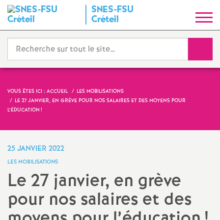
SNES
-
FSU
S
Créteil
y
Reche
n
d
VOUS ÊTES ICI :
ACCUEIL
LES MOBILISATIONS
LE 27 JANVIER, EN GRÈVE POUR NOS SALAIRES ET DES MOYENS POUR
i
L’ÉDUCATION
!
c
25 JANVIER 2022
a
LES MOBILISATIONS
Le 27 janvier, en grève
t
pour nos salaires et des
N
moyens pour l’éducation
!