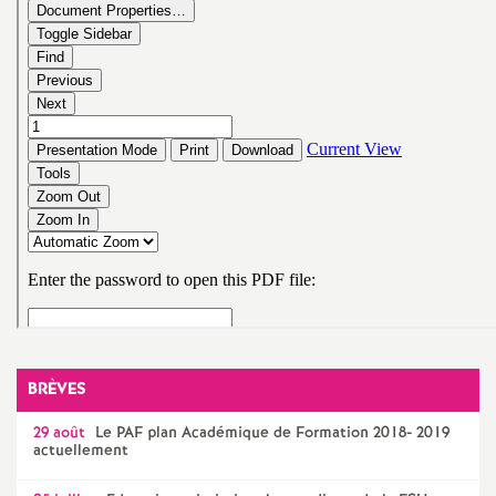
o
u
r
s
BRÈVES
29 août
Le
PAF
plan Académique de Formation 2018- 2019
actuellement