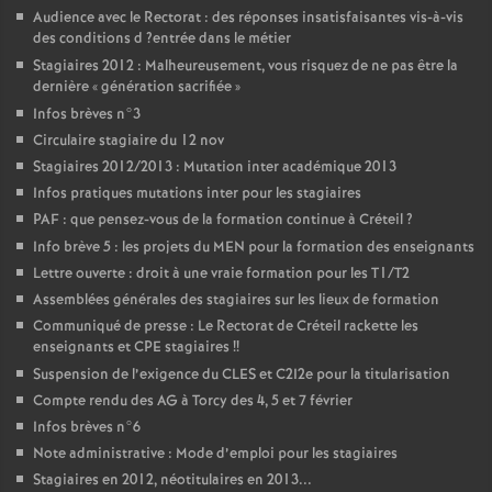
Audience avec le Rectorat : des réponses insatisfaisantes vis-à-vis
des conditions d
?entrée dans le métier
Stagiaires 2012 : Malheureusement, vous risquez de ne pas être la
dernière «
génération sacrifiée
»
Infos brèves n°3
Circulaire stagiaire du 12 nov
Stagiaires 2012/2013 : Mutation inter académique 2013
Infos pratiques mutations inter pour les stagiaires
PAF
: que pensez-vous de la formation continue à Créteil
?
Info brève 5 : les projets du
MEN
pour la formation des enseignants
Lettre ouverte : droit à une vraie formation pour les T1/T2
Assemblées générales des stagiaires sur les lieux de formation
Communiqué de presse : Le Rectorat de Créteil rackette les
enseignants et
CPE
stagiaires
!!
Suspension de l’exigence du
CLES
et C2I2e pour la titularisation
Compte rendu des
AG
à Torcy des 4, 5 et 7 février
Infos brèves n°6
Note administrative : Mode d’emploi pour les stagiaires
Stagiaires en 2012, néotitulaires en 2013...