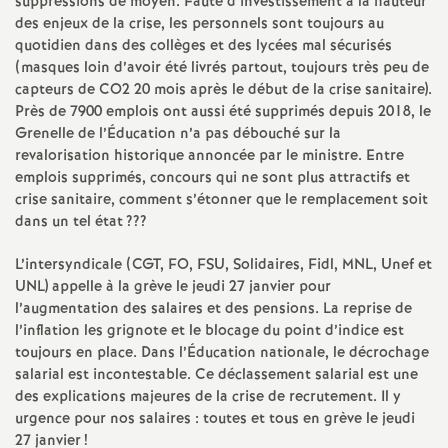
e
suppressions de moyen. Faute d’investissement à la hauteur
des enjeux de la crise, les personnels sont toujours au
s
quotidien dans des collèges et des lycées mal sécurisés
(masques loin d’avoir été livrés partout, toujours très peu de
capteurs de
CO2
20 mois après le début de la crise sanitaire).
E
Près de 7900 emplois ont aussi été supprimés depuis 2018, le
Grenelle de l’Éducation n’a pas débouché sur la
n
revalorisation historique annoncée par le ministre. Entre
emplois supprimés, concours qui ne sont plus attractifs et
s
crise sanitaire, comment s’étonner que le remplacement soit
dans un tel état
???
e
L’intersyndicale (
CGT
,
FO
,
FSU
, Solidaires, Fidl,
MNL
, Unef et
UNL
) appelle à la grève le jeudi 27 janvier pour
i
l’augmentation des salaires et des pensions. La reprise de
l’inflation les grignote et le blocage du point d’indice est
g
toujours en place. Dans l’Éducation nationale, le décrochage
salarial est incontestable. Ce déclassement salarial est une
des explications majeures de la crise de recrutement. Il y
n
urgence pour nos salaires : toutes et tous en grève le jeudi
27 janvier
!