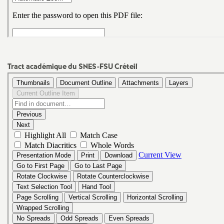
é
O
r
Tract académique du
SNES
-
FSU
Créteil
l
é
a
n
s
T