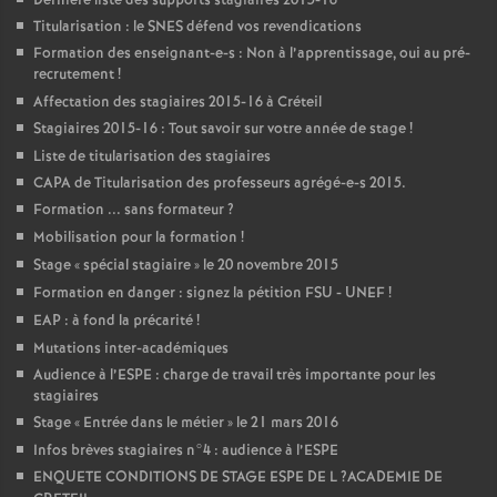
Dernière liste des supports stagiaires 2015-16
Titularisation : le
SNES
défend vos revendications
Formation des enseignant-e-s : Non à l’apprentissage, oui au pré-
recrutement
!
Affectation des stagiaires 2015-16 à Créteil
Stagiaires 2015-16 : Tout savoir sur votre année de stage
!
Liste de titularisation des stagiaires
CAPA
de Titularisation des professeurs agrégé-e-s 2015.
Formation ... sans formateur
?
Mobilisation pour la formation
!
Stage «
spécial stagiaire
» le 20 novembre 2015
Formation en danger : signez la pétition
FSU
-
UNEF
!
EAP
: à fond la précarité
!
Mutations inter-académiques
Audience à l’
ESPE
: charge de travail très importante pour les
stagiaires
Stage «
Entrée dans le métier
» le 21 mars 2016
Infos brèves stagiaires n°4 : audience à l’
ESPE
ENQUETE
CONDITIONS
DE
STAGE
ESPE
DE
L
?
ACADEMIE
DE