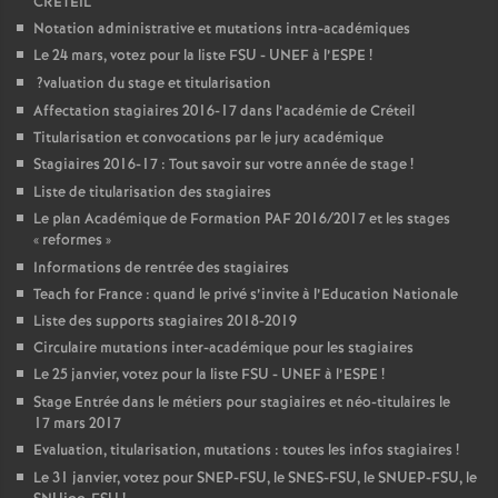
CRETEIL
Notation administrative et mutations intra-académiques
Le 24 mars, votez pour la liste
FSU
-
UNEF
à l’
ESPE
!
?valuation du stage et titularisation
Affectation stagiaires 2016-17 dans l’académie de Créteil
Titularisation et convocations par le jury académique
Stagiaires 2016-17 : Tout savoir sur votre année de stage
!
Liste de titularisation des stagiaires
Le plan Académique de Formation
PAF
2016/2017 et les stages
«
reformes
»
Informations de rentrée des stagiaires
Teach for France : quand le privé s’invite à l’Education Nationale
Liste des supports stagiaires 2018-2019
Circulaire mutations inter-académique pour les stagiaires
Le 25 janvier, votez pour la liste
FSU
-
UNEF
à l’
ESPE
!
Stage Entrée dans le métiers pour stagiaires et néo-titulaires le
17 mars 2017
Evaluation, titularisation, mutations : toutes les infos stagiaires
!
Le 31 janvier, votez pour
SNEP
-
FSU
, le
SNES
-
FSU
, le
SNUEP
-
FSU
, le