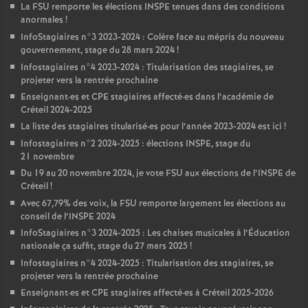
La
FSU
remporte les élections
INSPE
tenues dans des conditions
anormales
!
InfoStagiaires n°3 2023-2024 : Colère face au mépris du nouveau
gouvernement, stage du 28 mars 2024
!
Infostagiaires n°4 2023-2024 : Titularisation des stagiaires, se
projeter vers la rentrée prochaine
Enseignant
·
es et
CPE
stagiaires affecté
·
es dans l’académie de
Créteil 2024-2025
La liste des stagiaires titularisé
·
es pour l’année 2023-2024 est ici
!
Infostagiaires n°2 2024-2025 : élections
INSPE
, stage du
21 novembre
Du 19 au 20 novembre 2024, je vote
FSU
aux élections de l’
INSPE
de
Créteil
!
Avec 67,79% des voix, la
FSU
remporte largement les élections au
conseil de l’
INSPE
2024
InfoStagiaires n°3 2024-2025 : Les chaises musicales à l’Éducation
nationale ça suffit, stage du 27 mars 2025
!
Infostagiaires n°4 2024-2025 : Titularisation des stagiaires, se
projeter vers la rentrée prochaine
Enseignant
·
es et
CPE
stagiaires affecté
·
es à Créteil 2025-2026