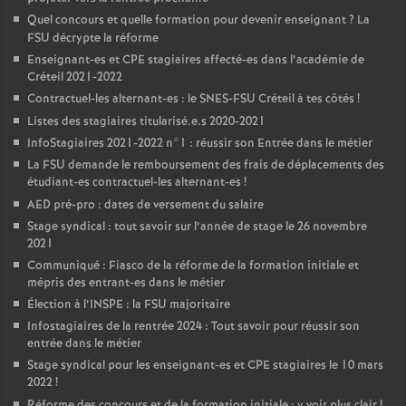
Quel concours et quelle formation pour devenir enseignant
? La
FSU
décrypte la réforme
Enseignant-es et
CPE
stagiaires affecté-es dans l’académie de
Créteil 2021-2022
Contractuel-les alternant-es : le
SNES
-
FSU
Créteil à tes côtés
!
Listes des stagiaires titularisé.e.s 2020-2021
InfoStagiaires 2021-2022 n°1 : réussir son Entrée dans le métier
La
FSU
demande le remboursement des frais de déplacements des
étudiant-es contractuel-les alternant-es
!
AED
pré-pro : dates de versement du salaire
Stage syndical : tout savoir sur l’année de stage le 26 novembre
2021
Communiqué : Fiasco de la réforme de la formation initiale et
mépris des entrant-es dans le métier
Élection à l’
INSPE
: la
FSU
majoritaire
Infostagiaires de la rentrée 2024 : Tout savoir pour réussir son
entrée dans le métier
Stage syndical pour les enseignant-es et
CPE
stagiaires le 10 mars
2022
!
Réforme des concours et de la formation initiale : y voir plus clair
!