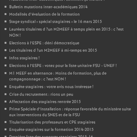
Bulletin mutations inter-académiques 2014
Modalités d’évaluation de la formation
Stage syndical «
spécial stagiaires
» le 16 mars 2015
Lauréats titulaires d
?un
M2MEEF
à temps plein en 2015 : c
?est
NON
!
Elections à l’
ESPE
: déni démocratique
Les titulaires d
?un
M2MEEF
à mi-temps en 2015
Infos stagiaires
!
Elections à l’
ESPE
: votez pour la liste unitaire
FSU
-
UNEF
!
M1
MEEF
en alternance : Moins de formation, plus de
compagnonnage : c
?est
NON
!
Enquête stagiaires : votre avis nous intéresse
!
Crise du recrutement : rions un peu
Affectation des stagiaires rentrée 2015
Prime Spéciale d’Installation : réponse favorable du ministère suite
aux interventions du
SNES
et de la
FSU
Titularisation des professeurs et
CPE
stagiaires
Enquête stagiaires sur la formation 2014-2015