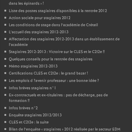
dans les épinards
»
!
Liste des postes stagiaires disponibles à la rentrée 2012
Action sociale pour stagiaires 2012
Les conditions de stage dans l’académie de Créteil
L’accueil des stagiaires 2012-2013
Affectation des stagiaires 2012-2013 dans un établissement de
l’académie
Stagiaires 2012-2013 : Victoire sur le
CLES
et le C2I2e
!!
Quelques conseils pour la rentrée des stagiaires
Mémo stagiaires 2012-2013
Certifications
CLES
et C2I2e : le grand bazar
!
Les emplois d
?avenir professeur : une bonne idée
?
Infos brèves stagiaires n°1
Ex-contractuels et ex-titulaires : pas de décharge, pas de
formation
!!
Infos brèves n°2
Enquête stagiaires 2012/2013
CLES
et C2I2e : la suite
Bilan de l’enquête «
stagiaires
» 2012 réalisée par le secteur
EDM