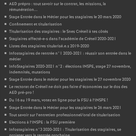
AED
prépro : tout savoir sur le contrat, les missions, la
rémunération...
Stage Entrée dans le Métier pour les stagiaires le 20 mars 2020
Confinement et titularisation
Titularisation des stagiaires : le Snes Créteil à tes côtés
Stagiaires affecté-e-s dans l’académie de Créteil 2020-2021
Listes des stagiaires titularisé.e.s 2019-2020
Infostagiaires de rentrée n°1 2020-2021 : réussir son entrée dans le
métier
InfoStagiaires 2020-2021 n°2 : élections
INSPE
, stage 27 novembre,
indemnités, mutations
Stage Entrée dans le métier pour les stagiaires le 27 novembre 2020
Le rectorat de Créteil ne doit pas faire d’économies sur le dos des
AED
pré-pro
!
Du 16 au 19 mars, votez en ligne pour la
FSU
à l’
INSPE
!
Stage Entrée dans le Métier pour les stagiaires le 26 mars 2021
Tout savoir sur l’entretien professionnel/oral de titularisation
Elections à l’
INSPE
: la
FSU
première
Infostagiaires n°3 2020-2021 : Titularisation des stagiaires, se
projeter vers la rentrée prochaine