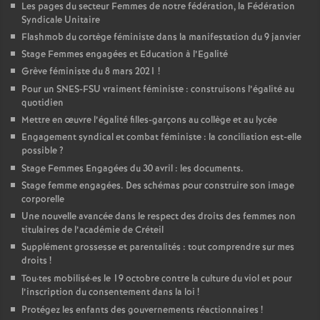
Les pages du secteur Femmes de notre fédération, la Fédération
Syndicale Unitaire
Flashmob du cortège féministe dans la manifestation du 9 janvier
Stage Femmes engagées et Education à l’Egalité
Grève féministe du 8 mars 2021
!
Pour un
SNES
-
FSU
vraiment féministe : construisons l’égalité au
quotidien
Mettre en œuvre l’égalité filles-garçons au collège et au lycée
Engagement syndical et combat féministe : la conciliation est-elle
possible
?
Stage Femmes Engagées du 30 avril : les documents.
Stage femme engagées. Des schémas pour construire son image
corporelle
Une nouvelle avancée dans le respect des droits des femmes non
titulaires de l’académie de Créteil
Supplément grossesse et parentalités : tout comprendre sur mes
droits
!
Tou
·
tes mobilisé
·
es le 19 octobre contre la culture du viol et pour
l’inscription du consentement dans la loi
!
Protégez les enfants des gouvernements réactionnaires
!