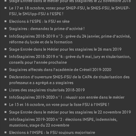
Stage Entrée dans le métier pour les stagiaires le 22 novembre 2018
Le 17 et 18 octobre, votez pour
SNEP
-
FSU
, le
SNES
-
FSU
, le
SNUEP
-
FSU
, le SNUipp-
FSU
à l’
ESPE
!
Elections à l’
ESPE
: la
FSU
en tête
Stagiaires : demandez la prime d’activité
!
InfoStagiaires 2018-2019 n°3 : grève du 24 janvier, prime d’activité,
réforme du lycée et de la formation
Stage Entrée dans le Métier pour les stagiaires le 26 mars 2019
InfoStagiaires 2018-2019 n°4 : grève du 9 mai, jury et titularisation,
conseils pour l’année prochaine
Stagiaires affectés dans l’académie de Créteil 2019-2020
Déclaration d’ouverture
SNES
-
FSU
de la
CAPA
de titularisation des
professeur.e.s agrégé.e.s stagiaires
Listes des stagiaires titularisés 2018-2019
InfoStagiaires 2019-2020 n°1 : réussir son entrée dans le métier
Le 15 et 16 octobre, on vote pour la liste
FSU
à l’
INSPE
!
Stage Entrée dans le métier pour les stagiaires le 22 novembre 2019
InfoStagiaires 2019-2020 n°2 : élections
INSPE
, indemnités,
mutations, stage du 22 novembre
Elections à l’
INSPE
: la
FSU
toujours majoritaire