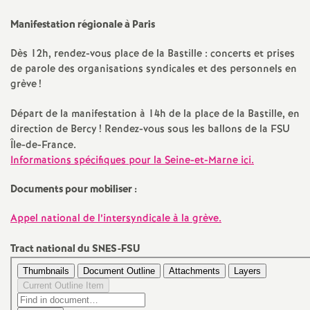
e
Manifestation régionale à Paris
m
Dès 12h, rendez-vous place de la Bastille : concerts et prises
de parole des organisations syndicales et des personnels en
e
grève
!
n
Départ de la manifestation à 14h de la place de la Bastille, en
direction de Bercy
! Rendez-vous sous les ballons de la
FSU
t
Île-de-France.
Informations spécifiques pour la Seine-et-Marne ici.
s
Documents pour mobiliser :
d
Appel national de l’intersyndicale à la grève.
e
Tract national du
SNES
-
FSU
S