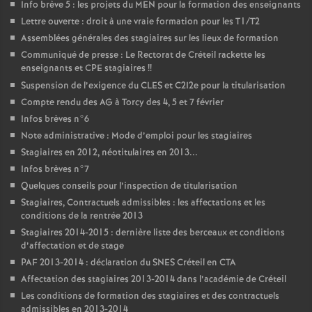
Info brève 5 : les projets du
MEN
pour la formation des enseignants
Lettre ouverte : droit à une vraie formation pour les T1/T2
Assemblées générales des stagiaires sur les lieux de formation
Communiqué de presse : Le Rectorat de Créteil rackette les
enseignants et
CPE
stagiaires
!!
Suspension de l’exigence du
CLES
et C2I2e pour la titularisation
Compte rendu des
AG
à Torcy des 4, 5 et 7 février
Infos brèves n°6
Note administrative : Mode d’emploi pour les stagiaires
Stagiaires en 2012, néotitulaires en 2013...
Infos brèves n°7
Quelques conseils pour l’inspection de titularisation
Stagiaires, Contractuels admissibles : les affectations et les
conditions de la rentrée 2013
Stagiaires 2014-2015 : dernière liste des berceaux et conditions
d’affectation et de stage
PAF
2013-2014 : déclaration du
SNES
Créteil en
CTA
Affectation des stagiaires 2013-2014 dans l’académie de Créteil
Les conditions de formation des stagiaires et des contractuels
admissibles en 2013-2014