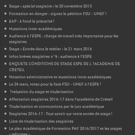
Stage «
spécial stagiaire
» le 20 novembre 2015
Formation en danger : signez la pétition
FSU
-
UNEF
!
EAP
: à fond la précarité
!
Mutations inter-académiques
Audience à l’
ESPE
: charge de travail très importante pour les
stagiaires
Stage «
Entrée dans le métier
» le 21 mars 2016
Infos brèves stagiaires n°4 : audience à l’
ESPE
ENQUETE
CONDITIONS
DE
STAGE
ESPE
DE
L
?
ACADEMIE
DE
CRETEIL
Notation administrative et mutations intra-académiques
Le 24 mars, votez pour la liste
FSU
-
UNEF
à l’
ESPE
!
?valuation du stage et titularisation
Affectation stagiaires 2016-17 dans l’académie de Créteil
Titularisation et convocations par le jury académique
Stagiaires 2016-17 : Tout savoir sur votre année de stage
!
Liste de titularisation des stagiaires
Le plan Académique de Formation
PAF
2016/2017 et les stages
«
reformes
»