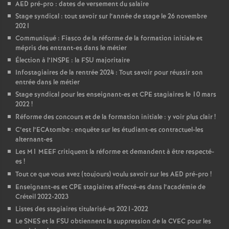
AED
pré-pro : dates de versement du salaire
Stage syndical : tout savoir sur l’année de stage le 26 novembre
2021
Communiqué : Fiasco de la réforme de la formation initiale et
mépris des entrant-es dans le métier
Élection à l’
INSPE
: la
FSU
majoritaire
Infostagiaires de la rentrée 2024 : Tout savoir pour réussir son
entrée dans le métier
Stage syndical pour les enseignant-es et
CPE
stagiaires le 10 mars
2022
!
Réforme des concours et de la formation initiale : y voir plus clair
!
C’est l’ECAtombe : enquête sur les étudiant-es contractuel-les
alternant-es
Les M1
MEEF
critiquent la réforme et demandent à être respecté-
es
!
Tout ce que vous avez (toujours) voulu savoir sur les
AED
pré-pro
!
Enseignant-es et
CPE
stagiaires affecté-es dans l’académie de
Créteil 2022-2023
Listes des stagiaires titularisé-es 2021-2022
Le
SNES
et la
FSU
obtiennent la suppression de la
CVEC
pour les