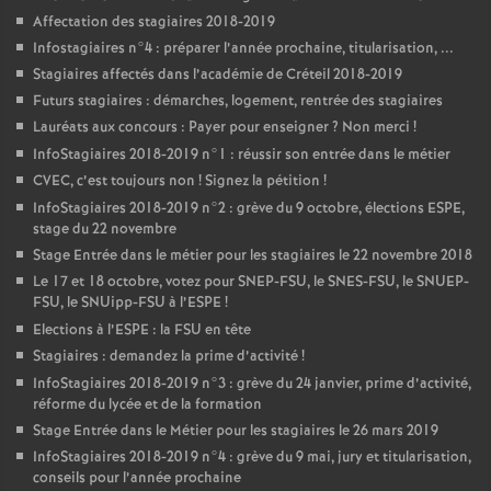
Affectation des stagiaires 2018-2019
Infostagiaires n°4 : préparer l’année prochaine, titularisation, ...
Stagiaires affectés dans l’académie de Créteil 2018-2019
Futurs stagiaires : démarches, logement, rentrée des stagiaires
Lauréats aux concours : Payer pour enseigner
? Non merci
!
InfoStagiaires 2018-2019 n°1 : réussir son entrée dans le métier
CVEC
, c’est toujours non
! Signez la pétition
!
InfoStagiaires 2018-2019 n°2 : grève du 9 octobre, élections
ESPE
,
stage du 22 novembre
Stage Entrée dans le métier pour les stagiaires le 22 novembre 2018
Le 17 et 18 octobre, votez pour
SNEP
-
FSU
, le
SNES
-
FSU
, le
SNUEP
-
FSU
, le SNUipp-
FSU
à l’
ESPE
!
Elections à l’
ESPE
: la
FSU
en tête
Stagiaires : demandez la prime d’activité
!
InfoStagiaires 2018-2019 n°3 : grève du 24 janvier, prime d’activité,
réforme du lycée et de la formation
Stage Entrée dans le Métier pour les stagiaires le 26 mars 2019
InfoStagiaires 2018-2019 n°4 : grève du 9 mai, jury et titularisation,
conseils pour l’année prochaine