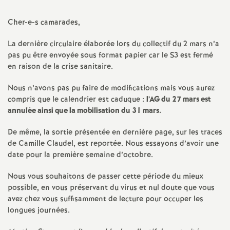
a
Cher-e-s camarades,
t
La dernière circulaire élaborée lors du collectif du 2 mars n’a
pas pu être envoyée sous format papier car le S3 est fermé
en raison de la crise sanitaire.
i
Nous n’avons pas pu faire de modifications mais vous aurez
o
compris que le calendrier est caduque :
l’
AG
du 27 mars est
annulée ainsi que la mobilisation du 31 mars.
n
De même, la sortie présentée en dernière page, sur les traces
de Camille Claudel, est reportée. Nous essayons d’avoir une
a
date pour la première semaine d’octobre.
l
Nous vous souhaitons de passer cette période du mieux
possible, en vous préservant du virus et nul doute que vous
d
avez chez vous suffisamment de lecture pour occuper les
longues journées.