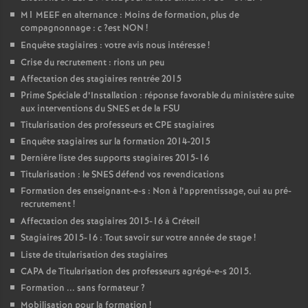
M1
MEEF
en alternance : Moins de formation, plus de
compagnonnage : c
?est
NON
!
Enquête stagiaires : votre avis nous intéresse
!
Crise du recrutement : rions un peu
Affectation des stagiaires rentrée 2015
Prime Spéciale d’Installation : réponse favorable du ministère suite
aux interventions du
SNES
et de la
FSU
Titularisation des professeurs et
CPE
stagiaires
Enquête stagiaires sur la formation 2014-2015
Dernière liste des supports stagiaires 2015-16
Titularisation : le
SNES
défend vos revendications
Formation des enseignant-e-s : Non à l’apprentissage, oui au pré-
recrutement
!
Affectation des stagiaires 2015-16 à Créteil
Stagiaires 2015-16 : Tout savoir sur votre année de stage
!
Liste de titularisation des stagiaires
CAPA
de Titularisation des professeurs agrégé-e-s 2015.
Formation ... sans formateur
?
Mobilisation pour la formation
!