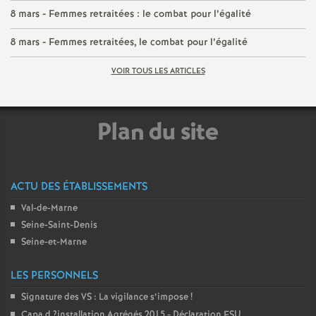
8 mars - Femmes retraitées : le combat pour l’égalité
é
8 mars - Femmes retraitées, le combat pour l’égalité
O
VOIR TOUS LES ARTICLES
r
Plan du site
l
é
ACTU DES ÉTABLISSEMENTS
a
Val-de-Marne
Seine-Saint-Denis
n
Seine-et-Marne
s
LES PERSONNELS
Signature des
VS
: La vigilance s’impose
!
T
Capa d
?installation Agrégés 2015 - Déclaration
FSU
.