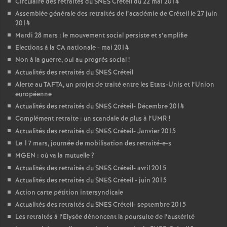
Circulaire des retraités du
SNES
Créteil du 22 mai 2014
Assemblée générale des retraités de l’académie de Créteil le 27 juin
2014
Mardi 28 mars : le mouvement social persiste et s’amplifie
Elections à la
CA
nationale - mai 2014
Non à la guerre, oui au progrès social
!
Actualités des retraités du
SNES
Créteil
Alerte au
TAFTA
, un projet de traité entre les Etats-Unis et l’Union
européenne
Actualités des retraités du
SNES
Créteil- Décembre 2014
Complément retraite : un scandale de plus à l’
UMR
!
Actualités des retraités du
SNES
Créteil- Janvier 2015
Le 17 mars, journée de mobilisation des retraité-e-s
MGEN
: où va la mutuelle
?
Actualités des retraités du
SNES
Créteil- avril 2015
Actualités des retraités du
SNES
Créteil - juin 2015
Action carte pétition intersyndicale
Actualités des retraités du
SNES
Créteil- septembre 2015
Les retraités à l’Elysée dénoncent la poursuite de l’austérité