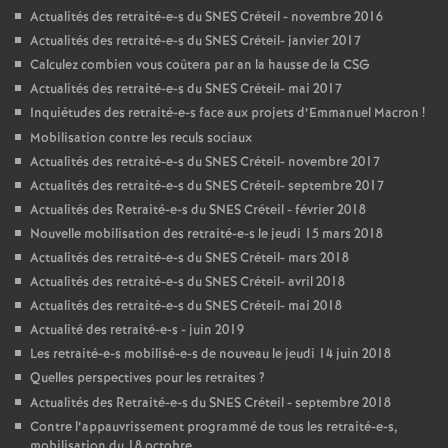
Actualités des retraité-e-s du
SNES
Créteil - novembre 2016
Actualités des retraité-e-s du
SNES
Créteil- janvier 2017
Calculez combien vous coûtera par an la hausse de la
CSG
Actualités des retraité-e-s du
SNES
Créteil- mai 2017
Inquiétudes des retraité-e-s face aux projets d’Emmanuel Macron
!
Mobilisation contre les reculs sociaux
Actualités des retraité-e-s du
SNES
Créteil- novembre 2017
Actualités des retraité-e-s du
SNES
Créteil- septembre 2017
Actualités des Retraité-e-s du
SNES
Créteil - février 2018
Nouvelle mobilisation des retraité-e-s le jeudi 15 mars 2018
Actualités des retraité-e-s du
SNES
Créteil- mars 2018
Actualités des retraité-e-s du
SNES
Créteil- avril 2018
Actualités des retraité-e-s du
SNES
Créteil- mai 2018
Actualité des retraité-e-s - juin 2019
Les retraité-e-s mobilisé-e-s de nouveau le jeudi 14 juin 2018
Quelles perspectives pour les retraites
?
Actualités des Retraité-e-s du
SNES
Créteil - septembre 2018
Contre l’appauvrissement programmé de tous les retraité-e-s,
mobilisation du 18 octobre