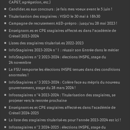
CAPET
, agrégation, etc.)
Candidat.es aux concours : je fais mes voeux avant le 5 juin
!
Titularisation des stagiaires :
VISIO
le 30 mai à 18h30
Campagne de recrutement
AED
-prépro : jusqu’au 28 mai 2023
!
Enseignant.es et
CPE
stagiaires affecté.es dans l’académie de
Créteil 2023-2024
Listes des stagiaires titularisé.es 2022-2023
InfoStagiaires 2023-2024 n°1 : réussir son Entrée dans le métier
InfoStagiaires n°2 2023-2024 : élections
INSPE
, stage du
24 novembre
La
FSU
remporte les élections
INSPE
tenues dans des conditions
anormales
!
InfoStagiaires n°3 2023-2024 : Colère face au mépris du nouveau
gouvernement, stage du 28 mars 2024
!
Infostagiaires n°4 2023-2024 : Titularisation des stagiaires, se
projeter vers la rentrée prochaine
Enseignant
·
es et
CPE
stagiaires affecté
·
es dans l’académie de
Créteil 2024-2025
La liste des stagiaires titularisé
·
es pour l’année 2023-2024 est ici
!
Infostagiaires n°2 2024-2025 : élections
INSPE
, stage du