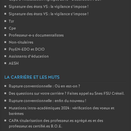
Signature des états
VS
: la vigilance s’impose
!
o
Signature des états
VS
: la vigilance s’impose
!
Tzr
u
Cpe
Professeur-e-s documentalistes
r
Non-titulaires
PsyEN-
EDO
et
DCIO
s
Assistants d’éducation
AESH
LA CARRIÈRE ET LES MUTS
Rupture conventionnelle : Où en est-on
?
Des questions sur votre carrière
? Faites appel au Snes
FSU
Créteil.
Rupture conventionnelle : enfin du nouveau
!
Mutations intra-académiques 2024 : vérification des voeux et
barèmes
CAPA
titularisation des professeur.es agrégé.es et des
professeur.es certifié.es
B.O.E.