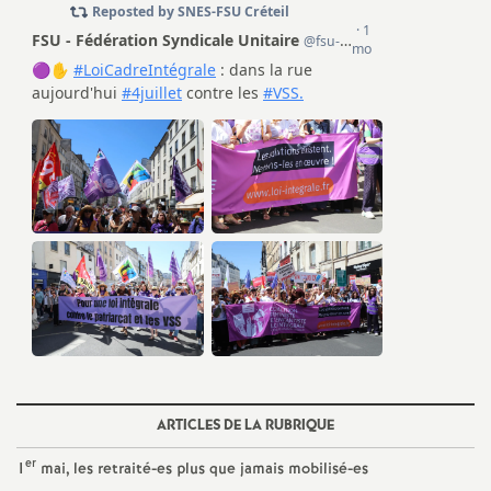
e
c
o
n
d
d
e
g
ARTICLES DE LA RUBRIQUE
r
er
1
mai, les retraité-es plus que jamais mobilisé-es