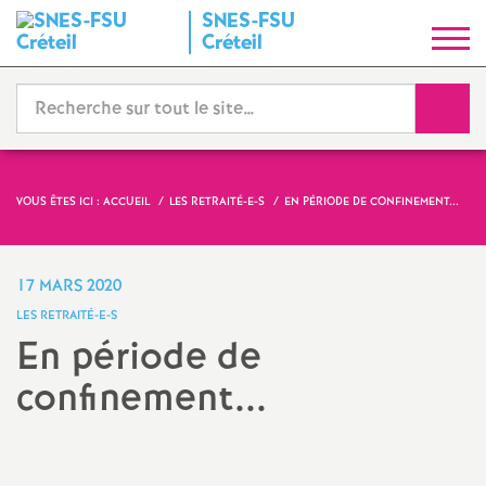
SNES
-
FSU
S
Créteil
y
Reche
n
d
VOUS ÊTES ICI :
ACCUEIL
LES RETRAITÉ-E-S
EN PÉRIODE DE CONFINEMENT...
i
17 MARS 2020
c
LES RETRAITÉ-E-S
En période de
a
confinement...
t
N