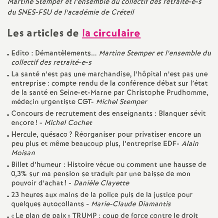
e
Martine Stemper et l’ensemble du collectif des retraité-e-s
du
SNES
-
FSU
de l’académie de Créteil
s
Les articles de
la circulaire
E
Edito : Démantèlements...
Martine Stemper et l’ensemble du
collectif des retraité-e-s
n
La santé n’est pas une marchandise, l’hôpital n’est pas une
entreprise : compte rendu de la conférence débat sur l’état
de la santé en Seine-et-Marne par Christophe Prudhomme,
s
médecin urgentiste
CGT
-
Michel Stemper
Concours de recrutement des enseignants : Blanquer sévit
e
encore
! -
Michel Cochet
Hercule, quésaco
? Réorganiser pour privatiser encore un
i
peu plus et même beaucoup plus, l’entreprise
EDF
-
Alain
Moisan
Billet d’humeur : Histoire vécue ou comment une hausse de
g
0,3% sur ma pension se traduit par une baisse de mon
pouvoir d’achat
! -
Danièle Clayette
n
23 heures aux mains de la police puis de la justice pour
quelques autocollants -
Marie-Claude Diamantis
«
Le plan de paix
»
TRUMP
: coup de force contre le droit