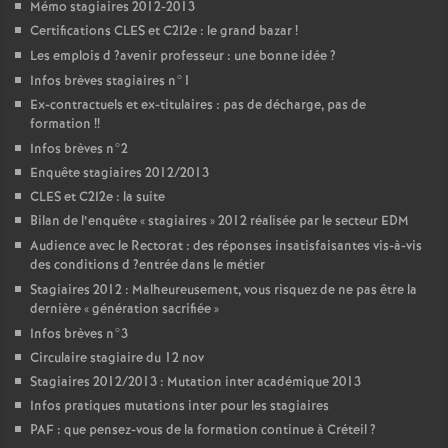
Mémo stagiaires 2012-2013
Certifications
CLES
et C2I2e : le grand bazar
!
Les emplois d
?avenir professeur : une bonne idée
?
Infos brèves stagiaires n°1
Ex-contractuels et ex-titulaires : pas de décharge, pas de
formation
!!
Infos brèves n°2
Enquête stagiaires 2012/2013
CLES
et C2I2e : la suite
Bilan de l’enquête «
stagiaires
» 2012 réalisée par le secteur
EDM
Audience avec le Rectorat : des réponses insatisfaisantes vis-à-vis
des conditions d
?entrée dans le métier
Stagiaires 2012 : Malheureusement, vous risquez de ne pas être la
dernière «
génération sacrifiée
»
Infos brèves n°3
Circulaire stagiaire du 12 nov
Stagiaires 2012/2013 : Mutation inter académique 2013
Infos pratiques mutations inter pour les stagiaires
PAF
: que pensez-vous de la formation continue à Créteil
?