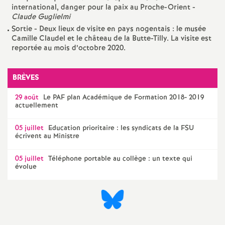
e
international, danger pour la paix au Proche-Orient -
Claude Guglielmi
m
Sortie - Deux lieux de visite en pays nogentais : le musée
Camille Claudel et le château de la Butte-Tilly. La visite est
reportée au mois d’octobre 2020.
e
n
BRÈVES
29 août
Le
PAF
plan Académique de Formation 2018- 2019
t
actuellement
s
05 juillet
Education prioritaire : les syndicats de la
FSU
écrivent au Ministre
d
05 juillet
Téléphone portable au collège : un texte qui
évolue
e
S