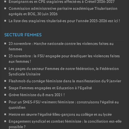
Enseignant
·
es et
CPE
stagiaires affecté
·
es à Créteil 2026-2027
Commission administrative paritaire académique Titularisation
agrégés et
BOE
, 30 juin 2026
La liste des stagiaires titularisé
·
es pour l’année 2025-2026 est ici
!
SECTEUR FEMMES
23 novembre : Marche nationale contre les violences faites au
femmes
25 novembre : la
FSU
engagée pour éradiquer les violences faites
aux femmes
!
Les pages du secteur Femmes de notre fédération, la Fédération
Syndicale Unitaire
Flashmob du cortège féministe dans la manifestation du 9 janvier
Stage Femmes engagées et Education à l’Egalité
Grève féministe du 8 mars 2021
!
Pour un
SNES
-
FSU
vraiment féministe : construisons l’égalité au
quotidien
Mettre en œuvre l’égalité filles-garçons au collège et au lycée
Engagement syndical et combat féministe : la conciliation est-elle
possible
?