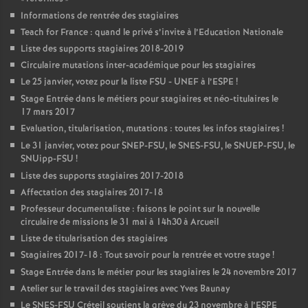
Informations de rentrée des stagiaires
Teach for France : quand le privé s’invite à l’Education Nationale
Liste des supports stagiaires 2018-2019
Circulaire mutations inter-académique pour les stagiaires
Le 25 janvier, votez pour la liste
FSU
-
UNEF
à l’
ESPE
!
Stage Entrée dans le métiers pour stagiaires et néo-titulaires le
17 mars 2017
Evaluation, titularisation, mutations : toutes les infos stagiaires
!
Le 31 janvier, votez pour
SNEP
-
FSU
, le
SNES
-
FSU
, le
SNUEP
-
FSU
, le
SNUipp-
FSU
!
Liste des supports stagiaires 2017-2018
Affectation des stagiaires 2017-18
Professeur documentaliste : faisons le point sur la nouvelle
circulaire de missions le 31 mai à 14h30 à Arcueil
Liste de titularisation des stagiaires
Stagiaires 2017-18 : Tout savoir pour la rentrée et votre stage
!
Stage Entrée dans le métier pour les stagiaires le 24 novembre 2017
Atelier sur le travail des stagiaires avec Yves Baunay
Le
SNES
-
FSU
Créteil soutient la grève du 23 novembre à l’
ESPE