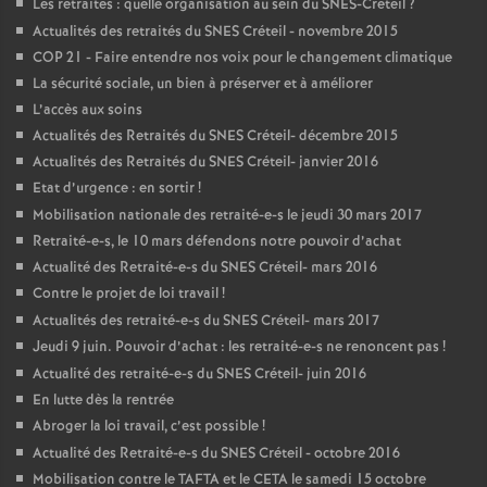
Les retraités : quelle organisation au sein du
SNES
-Créteil
?
Actualités des retraités du
SNES
Créteil - novembre 2015
COP
21 - Faire entendre nos voix pour le changement climatique
La sécurité sociale, un bien à préserver et à améliorer
L’accès aux soins
Actualités des Retraités du
SNES
Créteil- décembre 2015
Actualités des Retraités du
SNES
Créteil- janvier 2016
Etat d’urgence : en sortir
!
Mobilisation nationale des retraité-e-s le jeudi 30 mars 2017
Retraité-e-s, le 10 mars défendons notre pouvoir d’achat
Actualité des Retraité-e-s du
SNES
Créteil- mars 2016
Contre le projet de loi travail
!
Actualités des retraité-e-s du
SNES
Créteil- mars 2017
Jeudi 9 juin. Pouvoir d’achat : les retraité-e-s ne renoncent pas
!
Actualité des retraité-e-s du
SNES
Créteil- juin 2016
En lutte dès la rentrée
Abroger la loi travail, c’est possible
!
Actualité des Retraité-e-s du
SNES
Créteil - octobre 2016
Mobilisation contre le
TAFTA
et le
CETA
le samedi 15 octobre