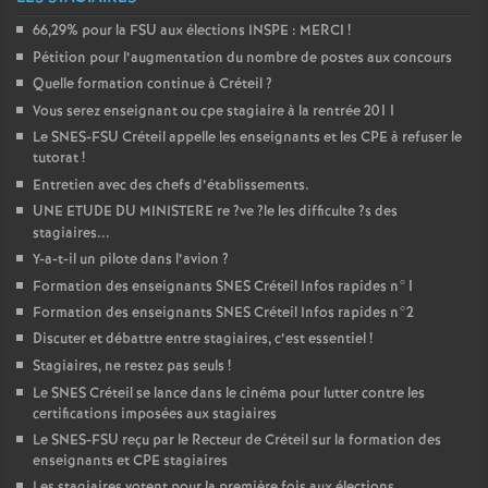
66,29% pour la
FSU
aux élections
INSPE
:
MERCI
!
Pétition pour l’augmentation du nombre de postes aux concours
Quelle formation continue à Créteil
?
Vous serez enseignant ou cpe stagiaire à la rentrée 2011
Le
SNES
-
FSU
Créteil appelle les enseignants et les
CPE
à refuser le
tutorat
!
Entretien avec des chefs d’établissements.
UNE
ETUDE
DU
MINISTERE
re
?ve
?le les difficulte
?s des
stagiaires...
Y-a-t-il un pilote dans l’avion
?
Formation des enseignants
SNES
Créteil Infos rapides n°1
Formation des enseignants
SNES
Créteil Infos rapides n°2
Discuter et débattre entre stagiaires, c’est essentiel
!
Stagiaires, ne restez pas seuls
!
Le
SNES
Créteil se lance dans le cinéma pour lutter contre les
certifications imposées aux stagiaires
Le
SNES
-
FSU
reçu par le Recteur de Créteil sur la formation des
enseignants et
CPE
stagiaires
Les stagiaires votent pour la première fois aux élections