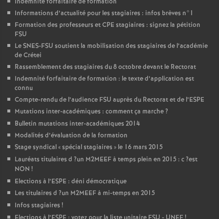
Indemnité forfaitaire de formation
Informations d’actualité pour les stagiaires : infos brèves n°1
Formation des professeurs et
CPE
stagiaires : signez la pétition
FSU
Le
SNES
-
FSU
soutient la mobilisation des stagiaires de l’académie
de Crétei
Rassemblement des stagiaires du 8 octobre devant le Rectorat
Indemnité forfaitaire de formation : le texte d’application est
connu
Compte-rendu de l’audience
FSU
auprès du Rectorat et de l’
ESPE
Mutations inter-académiques : comment ça marche
?
Bulletin mutations inter-académiques 2014
Modalités d’évaluation de la formation
Stage syndical «
spécial stagiaires
» le 16 mars 2015
Lauréats titulaires d
?un
M2MEEF
à temps plein en 2015 : c
?est
NON
!
Elections à l’
ESPE
: déni démocratique
Les titulaires d
?un
M2MEEF
à mi-temps en 2015
Infos stagiaires
!
Elections à l’
ESPE
: votez pour la liste unitaire
FSU
-
UNEF
!