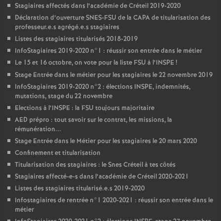
Stagiaires affectés dans l’académie de Créteil 2019-2020
Déclaration d’ouverture
SNES
-
FSU
de la
CAPA
de titularisation des
professeur.e.s agrégé.e.s stagiaires
Listes des stagiaires titularisés 2018-2019
InfoStagiaires 2019-2020 n°1 : réussir son entrée dans le métier
Le 15 et 16 octobre, on vote pour la liste
FSU
à l’
INSPE
!
Stage Entrée dans le métier pour les stagiaires le 22 novembre 2019
InfoStagiaires 2019-2020 n°2 : élections
INSPE
, indemnités,
mutations, stage du 22 novembre
Elections à l’
INSPE
: la
FSU
toujours majoritaire
AED
prépro : tout savoir sur le contrat, les missions, la
rémunération...
Stage Entrée dans le Métier pour les stagiaires le 20 mars 2020
Confinement et titularisation
Titularisation des stagiaires : le Snes Créteil à tes côtés
Stagiaires affecté-e-s dans l’académie de Créteil 2020-2021
Listes des stagiaires titularisé.e.s 2019-2020
Infostagiaires de rentrée n°1 2020-2021 : réussir son entrée dans le
métier