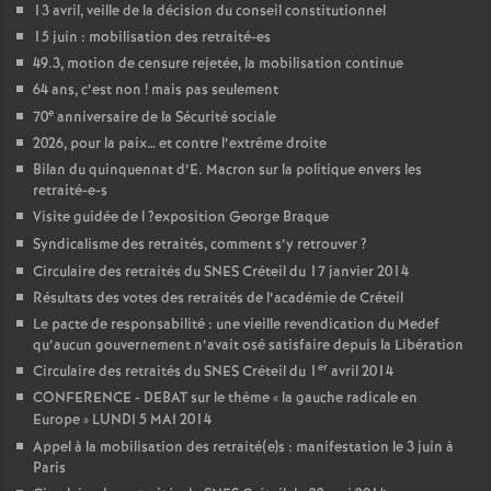
13 avril, veille de la décision du conseil constitutionnel
15 juin : mobilisation des retraité-es
49.3, motion de censure rejetée, la mobilisation continue
64 ans, c’est non
! mais pas seulement
e
70
anniversaire de la Sécurité sociale
2026, pour la paix… et contre l’extrême droite
Bilan du quinquennat d’E. Macron sur la politique envers les
retraité-e-s
Visite guidée de l
?exposition George Braque
Syndicalisme des retraités, comment s’y retrouver
?
Circulaire des retraités du
SNES
Créteil du 17 janvier 2014
Résultats des votes des retraités de l’académie de Créteil
Le pacte de responsabilité : une vieille revendication du Medef
qu’aucun gouvernement n’avait osé satisfaire depuis la Libération
er
Circulaire des retraités du
SNES
Créteil du 1
avril 2014
CONFERENCE
-
DEBAT
sur le thème «
la gauche radicale en
Europe
»
LUNDI
5
MAI
2014
Appel à la mobilisation des retraité(e)s : manifestation le 3 juin à
Paris