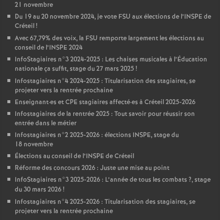
21 novembre
Du 19 au 20 novembre 2024, je vote
FSU
aux élections de l’
INSPE
de
Créteil
!
Avec 67,79% des voix, la
FSU
remporte largement les élections au
conseil de l’
INSPE
2024
InfoStagiaires n°3 2024-2025 : Les chaises musicales à l’Éducation
nationale ça suffit, stage du 27 mars 2025
!
Infostagiaires n°4 2024-2025 : Titularisation des stagiaires, se
projeter vers la rentrée prochaine
Enseignant
·
es et
CPE
stagiaires affecté
·
es à Créteil 2025-2026
Infostagiaires de la rentrée 2025 : Tout savoir pour réussir son
entrée dans le métier
Infostagiaires n°2 2025-2026 : élections
INSPE
, stage du
18 novembre
Élections au conseil de l’
INSPE
de Créteil
Réforme des concours 2026 : Juste une mise au point
InfoStagiaires n°3 2025-2026 : L’année de tous les combats
?, stage
du 30 mars 2026
!
Infostagiaires n°4 2025-2026 : Titularisation des stagiaires, se
projeter vers la rentrée prochaine