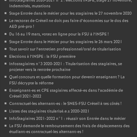
InfoStagiaires 2020-2021 n°2 : élections
INSPE
, stage 27 novembre,
indemnités, mutations
Stage Entrée dans le métier pour les stagiaires le 27 novembre 2020
Le rectorat de Créteil ne doit pas faire d’économies sur le dos des
AED
pré-pro
!
Du 16 au 19 mars, votez en ligne pour la
FSU
à l’
INSPE
!
Stage Entrée dans le Métier pour les stagiaires le 26 mars 2021
Tout savoir sur l’entretien professionnel/oral de titularisation
Elections à l’
INSPE
: la
FSU
première
Infostagiaires n°3 2020-2021 : Titularisation des stagiaires, se
projeter vers la rentrée prochaine
Quel concours et quelle formation pour devenir enseignant
? La
FSU
décrypte la réforme
Enseignant-es et
CPE
stagiaires affecté-es dans l’académie de
Créteil 2021-2022
Contractuel-les alternant-es : le
SNES
-
FSU
Créteil à tes côtés
!
Listes des stagiaires titularisé.e.s 2020-2021
InfoStagiaires 2021-2022 n°1 : réussir son Entrée dans le métier
La
FSU
demande le remboursement des frais de déplacements des
étudiant-es contractuel-les alternant-es
!