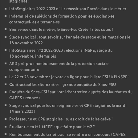
stagiaires
!
InfoStagiaires 2022-2023 n°1 : réussir son Entrée dans le métier
Indemnité de sujétions de formation pour les étudiant-es
contractuel-les alternant-es
Bienvenue dans le métier, le Snes-Fsu Créteil à tes côtés
!
Stage syndical : tout savoir sur l’année de stage et les mutations le
18 novembre 2022
InfoStagiaires n°2 2022-2023 : élections
INSPE
, stage du
18 novembre, indemnités
AED
pré-pro : remboursement de la protection sociale
complémentaire
Le 22 et 23 novembre : je vote en ligne pour la liste
FSU
à l’
INSPE
!
Contractuel
·
les alternant
·
es : grande enquête du Snes-
FSU
Enquête du Snes-
FSU
sur l’oral d’entretien auprès des lauréat•es du
CAPES
«
rénové
»
Stage syndical pour les enseignant-es et
CPE
stagiaires le mardi
14 mars 2023
!
Professeur.e et
CPE
stagiaire : tu as droit de faire grève
!
Étudiant.e en M1
MEEF
: que faire pour le M2
?
Remboursement du trajet pour se rendre à un concours (
CAPES
,