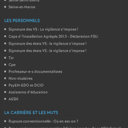
Seine-Saint-Denis
Seine-et-Marne
LES PERSONNELS
Signature des
VS
: La vigilance s’impose
!
Capa d
?installation Agrégés 2015 - Déclaration
FSU
.
Signature des états
VS
: la vigilance s’impose
!
Signature des états
VS
: la vigilance s’impose
!
Tzr
Cpe
Professeur-e-s documentalistes
Non-titulaires
PsyEN-
EDO
et
DCIO
Assistants d’éducation
AESH
LA CARRIÈRE ET LES MUTS
Rupture conventionnelle : Où en est-on
?