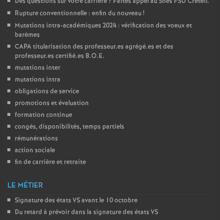
Des questions sur votre carrière
? Faites appel au Snes
FSU
Créteil.
Rupture conventionnelle : enfin du nouveau
!
Mutations intra-académiques 2024 : vérification des voeux et
barèmes
CAPA
titularisation des professeur.es agrégé.es et des
professeur.es certifié.es
B.O.E.
mutations inter
mutations intra
obligations de service
promotions et évaluation
formation continue
congés, disponibilités, temps partiels
rémunérations
action sociale
fin de carrière et retraite
LE MÉTIER
Signature des états
VS
avant le 10 octobre
Du retard à prévoir dans la signature des états
VS