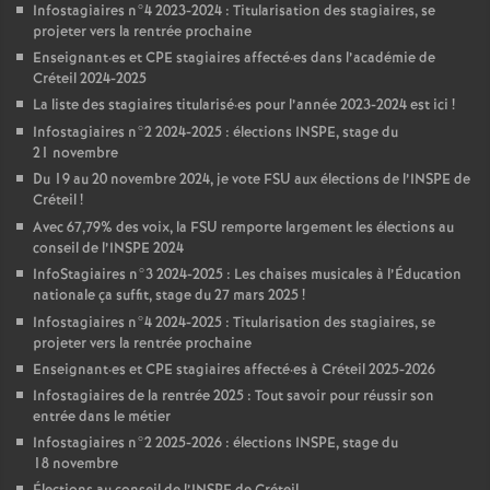
Infostagiaires n°4 2023-2024 : Titularisation des stagiaires, se
projeter vers la rentrée prochaine
Enseignant
·
es et
CPE
stagiaires affecté
·
es dans l’académie de
Créteil 2024-2025
La liste des stagiaires titularisé
·
es pour l’année 2023-2024 est ici
!
Infostagiaires n°2 2024-2025 : élections
INSPE
, stage du
21 novembre
Du 19 au 20 novembre 2024, je vote
FSU
aux élections de l’
INSPE
de
Créteil
!
Avec 67,79% des voix, la
FSU
remporte largement les élections au
conseil de l’
INSPE
2024
InfoStagiaires n°3 2024-2025 : Les chaises musicales à l’Éducation
nationale ça suffit, stage du 27 mars 2025
!
Infostagiaires n°4 2024-2025 : Titularisation des stagiaires, se
projeter vers la rentrée prochaine
Enseignant
·
es et
CPE
stagiaires affecté
·
es à Créteil 2025-2026
Infostagiaires de la rentrée 2025 : Tout savoir pour réussir son
entrée dans le métier
Infostagiaires n°2 2025-2026 : élections
INSPE
, stage du
18 novembre