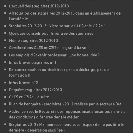
L’accueil des stagiaires 2012-2013
Affectation des stagiaires 2012-2013 dans un établissement de
l’académie
Stagiaires 2012-2013 : Victoire sur le
CLES
et le C2I2e
!!
Quelques conseils pour la rentrée des stagiaires
Mémo stagiaires 2012-2013
Certifications
CLES
et C2I2e : le grand bazar
!
Les emplois d
?avenir professeur : une bonne idée
?
Infos brèves stagiaires n°1
Ex-contractuels et ex-titulaires : pas de décharge, pas de
formation
!!
Infos brèves n°2
Enquête stagiaires 2012/2013
CLES
et C2I2e : la suite
Bilan de l’enquête «
stagiaires
» 2012 réalisée par le secteur
EDM
Audience avec le Rectorat : des réponses insatisfaisantes vis-à-vis
des conditions d
?entrée dans le métier
Stagiaires 2012 : Malheureusement, vous risquez de ne pas être la
dernière «
génération sacrifiée
»