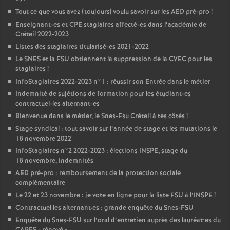
Tout ce que vous avez (toujours) voulu savoir sur les
AED
pré-pro
!
Enseignant-es et
CPE
stagiaires affecté-es dans l’académie de
Créteil 2022-2023
Listes des stagiaires titularisé-es 2021-2022
Le
SNES
et la
FSU
obtiennent la suppression de la
CVEC
pour les
stagiaires
!
InfoStagiaires 2022-2023 n°1 : réussir son Entrée dans le métier
Indemnité de sujétions de formation pour les étudiant-es
contractuel-les alternant-es
Bienvenue dans le métier, le Snes-Fsu Créteil à tes côtés
!
Stage syndical : tout savoir sur l’année de stage et les mutations le
18 novembre 2022
InfoStagiaires n°2 2022-2023 : élections
INSPE
, stage du
18 novembre, indemnités
AED
pré-pro : remboursement de la protection sociale
complémentaire
Le 22 et 23 novembre : je vote en ligne pour la liste
FSU
à l’
INSPE
!
Contractuel
·
les alternant
·
es : grande enquête du Snes-
FSU
Enquête du Snes-
FSU
sur l’oral d’entretien auprès des lauréat•es du