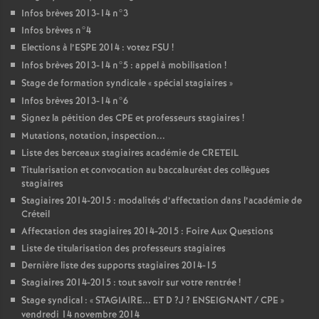
Infos brèves 2013-14 n°3
Infos brèves n°4
Elections à l’
ESPE
2014 : votez
FSU
!
Infos brèves 2013-14 n°5 : appel à mobilisation
!
Stage de formation syndicale «
spécial stagiaires
»
Infos brèves 2013-14 n°6
Signez la pétition des
CPE
et professeurs stagiaires
!
Mutations, notation, inspection...
Liste des berceaux stagiaires académie de
CRETEIL
Titularisation et convocation au baccalauréat des collègues
stagiaires
Stagiaires 2014-2015 : modalités d’affectation dans l’académie de
Créteil
Affectation des stagiaires 2014-2015 : Foire Aux Questions
Liste de titularisation des professeurs stagiaires
Dernière liste des supports stagiaires 2014-15
Stagiaires 2014-2015 : tout savoir sur votre rentrée
!
Stage syndical : «
STAGIAIRE
...
ET
D
?J
?
ENSEIGNANT
/
CPE
»
vendredi 14 novembre 2014