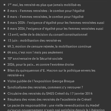
er
1
mai, les retraité-es plus que jamais mobilisé-es
8 mars - Femmes retraitées : le combat pour l’égalité
8 mars - Femmes retraitées, le combat pour l’égalité
8 mars 2024 : l’exigence d’égalité pour les femmes retraitées aussi
8 mars 2026, l’exigence d’égalité pour les femmes retraitées aussi
13 avril, veille de la décision du conseil constitutionnel
15 juin : mobilisation des retraité-es
49.3, motion de censure rejetée, la mobilisation continue
64 ans, c’est non
! mais pas seulement
e
70
anniversaire de la Sécurité sociale
2026, pour la paix… et contre l’extrême droite
Bilan du quinquennat d’E. Macron sur la politique envers les
retraité-e-s
Visite guidée de l
?exposition George Braque
Syndicalisme des retraités, comment s’y retrouver
?
Circulaire des retraités du
SNES
Créteil du 17 janvier 2014
Résultats des votes des retraités de l’académie de Créteil
Le pacte de responsabilité : une vieille revendication du Medef
qu’aucun gouvernement n’avait osé satisfaire depuis la Libération