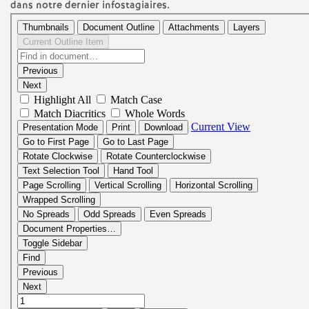
e
dans notre dernier infostagiaires.
m
e
n
t
s
d
e
S