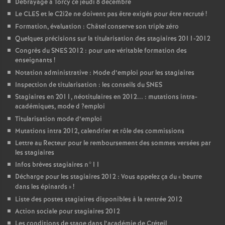
Débrayage à Torcy ce jeudi 8 décembre
Le
CLES
et le C2i2e ne doivent pas être exigés pour être recruté
!
Formation, évaluation : Châtel conserve son triple zéro
Quelques précisions sur la titularisation des stagiaires 2011-2012
Congrès du
SNES
2012 : pour une véritable formation des
enseignants
!
Notation administrative : Mode d’emploi pour les stagiaires
Inspection de titularisation : les conseils du
SNES
Stagiaires en 2011, néotitulaires en 2012... : mutations intra-
académiques, mode d
?emploi
Titularisation mode d’emploi
Mutations intra 2012, calendrier et rôle des commissions
Lettre au Recteur pour le remboursement des sommes versées par
les stagiaires
Infos brèves stagiaires n°11
Décharge pour les stagiaires 2012 : Vous appelez ça du «
beurre
dans les épinards
»
!
Liste des postes stagiaires disponibles à la rentrée 2012
Action sociale pour stagiaires 2012
Les conditions de stage dans l’académie de Créteil