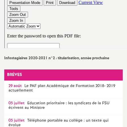
e
c
o
n
Infostagiaires 2020-2021 n°2 : titularisation, année prochaine
d
BRÈVES
d
29 août
Le
PAF
plan Académique de Formation 2018- 2019
e
actuellement
05 juillet
Education prioritaire : les syndicats de la
FSU
g
écrivent au Ministre
r
05 juillet
Téléphone portable au collège : un texte qui
évolue