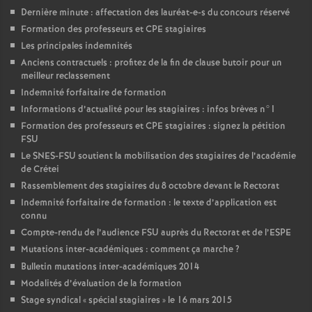
Dernière minute : affectation des lauréat-e-s du concours réservé
Formation des professeurs et
CPE
stagiaires
Les principales indemnités
Anciens contractuels : profitez de la fin de clause butoir pour un
meilleur reclassement
Indemnité forfaitaire de formation
Informations d’actualité pour les stagiaires : infos brèves n°1
Formation des professeurs et
CPE
stagiaires : signez la pétition
FSU
Le
SNES
-
FSU
soutient la mobilisation des stagiaires de l’académie
de Crétei
Rassemblement des stagiaires du 8 octobre devant le Rectorat
Indemnité forfaitaire de formation : le texte d’application est
connu
Compte-rendu de l’audience
FSU
auprès du Rectorat et de l’
ESPE
Mutations inter-académiques : comment ça marche
?
Bulletin mutations inter-académiques 2014
Modalités d’évaluation de la formation
Stage syndical «
spécial stagiaires
» le 16 mars 2015