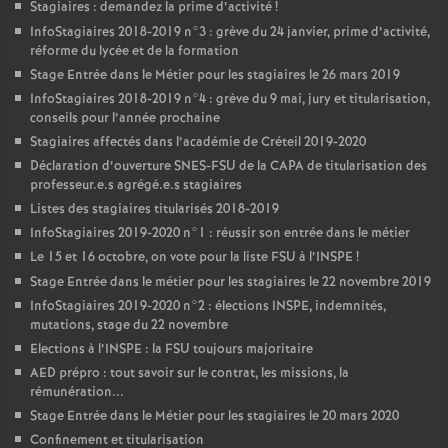
Stagiaires : demandez la prime d’activité
!
InfoStagiaires 2018-2019 n°3 : grève du 24 janvier, prime d’activité,
réforme du lycée et de la formation
Stage Entrée dans le Métier pour les stagiaires le 26 mars 2019
InfoStagiaires 2018-2019 n°4 : grève du 9 mai, jury et titularisation,
conseils pour l’année prochaine
Stagiaires affectés dans l’académie de Créteil 2019-2020
Déclaration d’ouverture
SNES
-
FSU
de la
CAPA
de titularisation des
professeur.e.s agrégé.e.s stagiaires
Listes des stagiaires titularisés 2018-2019
InfoStagiaires 2019-2020 n°1 : réussir son entrée dans le métier
Le 15 et 16 octobre, on vote pour la liste
FSU
à l’
INSPE
!
Stage Entrée dans le métier pour les stagiaires le 22 novembre 2019
InfoStagiaires 2019-2020 n°2 : élections
INSPE
, indemnités,
mutations, stage du 22 novembre
Elections à l’
INSPE
: la
FSU
toujours majoritaire
AED
prépro : tout savoir sur le contrat, les missions, la
rémunération...
Stage Entrée dans le Métier pour les stagiaires le 20 mars 2020
Confinement et titularisation