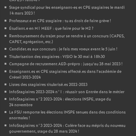
CAPES
«
rénové
»
Stage syndical pour les enseignant-es et
CPE
stagiaires le mardi
14 mars 2023
!
Professeur.e et
CPE
stagiaire : tu as droit de faire grève
!
Étudiant.e en M1
MEEF
: que faire pour le M2
?
Remboursement du trajet pour se rendre à un concours (
CAPES
,
CAPET
, agrégation, etc.)
Candidat.es aux concours : je fais mes voeux avant le 5 juin
!
Titularisation des stagiaires :
VISIO
le 30 mai à 18h30
Campagne de recrutement
AED
-prépro : jusqu’au 28 mai 2023
!
Enseignant.es et
CPE
stagiaires affecté.es dans l’académie de
Créteil 2023-2024
Listes des stagiaires titularisé.es 2022-2023
InfoStagiaires 2023-2024 n°1 : réussir son Entrée dans le métier
InfoStagiaires n°2 2023-2024 : élections
INSPE
, stage du
24 novembre
La
FSU
remporte les élections
INSPE
tenues dans des conditions
anormales
!
InfoStagiaires n°3 2023-2024 : Colère face au mépris du nouveau
gouvernement, stage du 28 mars 2024
!