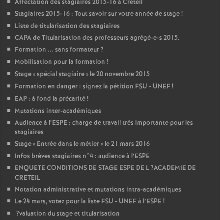
Affectation des stagiaires 2015-16 à Créteil
Stagiaires 2015-16 : Tout savoir sur votre année de stage
!
Liste de titularisation des stagiaires
CAPA
de Titularisation des professeurs agrégé-e-s 2015.
Formation ... sans formateur
?
Mobilisation pour la formation
!
Stage «
spécial stagiaire
» le 20 novembre 2015
Formation en danger : signez la pétition
FSU
-
UNEF
!
EAP
: à fond la précarité
!
Mutations inter-académiques
Audience à l’
ESPE
: charge de travail très importante pour les
stagiaires
Stage «
Entrée dans le métier
» le 21 mars 2016
Infos brèves stagiaires n°4 : audience à l’
ESPE
ENQUETE
CONDITIONS
DE
STAGE
ESPE
DE
L
?
ACADEMIE
DE
CRETEIL
Notation administrative et mutations intra-académiques
Le 24 mars, votez pour la liste
FSU
-
UNEF
à l’
ESPE
!
?valuation du stage et titularisation