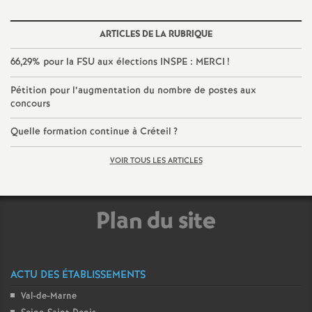
o
ARTICLES DE LA RUBRIQUE
u
66,29% pour la
FSU
aux élections
INSPE
:
MERCI
!
Pétition pour l’augmentation du nombre de postes aux
r
concours
s
Quelle formation continue à Créteil
?
VOIR TOUS LES ARTICLES
Plan du site
ACTU DES ÉTABLISSEMENTS
Val-de-Marne