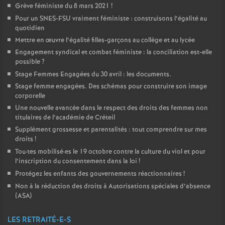
Grève féministe du 8 mars 2021
!
Pour un
SNES
-
FSU
vraiment féministe : construisons l’égalité au
quotidien
Mettre en œuvre l’égalité filles-garçons au collège et au lycée
Engagement syndical et combat féministe : la conciliation est-elle
possible
?
Stage Femmes Engagées du 30 avril : les documents.
Stage femme engagées. Des schémas pour construire son image
corporelle
Une nouvelle avancée dans le respect des droits des femmes non
titulaires de l’académie de Créteil
Supplément grossesse et parentalités : tout comprendre sur mes
droits
!
Tou
·
tes mobilisé
·
es le 19 octobre contre la culture du viol et pour
l’inscription du consentement dans la loi
!
Protégez les enfants des gouvernements réactionnaires
!
Non à la réduction des droits à Autorisations spéciales d’absence
(
ASA
)
LES RETRAITÉ-E-S