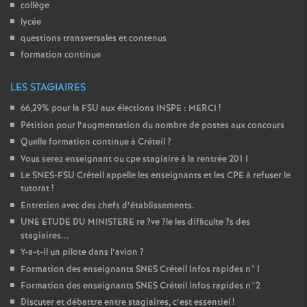
collège
lycée
questions transversales et contenus
formation continue
LES STAGIAIRES
66,29% pour la
FSU
aux élections
INSPE
:
MERCI
!
Pétition pour l’augmentation du nombre de postes aux concours
Quelle formation continue à Créteil
?
Vous serez enseignant ou cpe stagiaire à la rentrée 2011
Le
SNES
-
FSU
Créteil appelle les enseignants et les
CPE
à refuser le
tutorat
!
Entretien avec des chefs d’établissements.
UNE
ETUDE
DU
MINISTERE
re
?ve
?le les difficulte
?s des
stagiaires...
Y-a-t-il un pilote dans l’avion
?
Formation des enseignants
SNES
Créteil Infos rapides n°1
Formation des enseignants
SNES
Créteil Infos rapides n°2
Discuter et débattre entre stagiaires, c’est essentiel
!