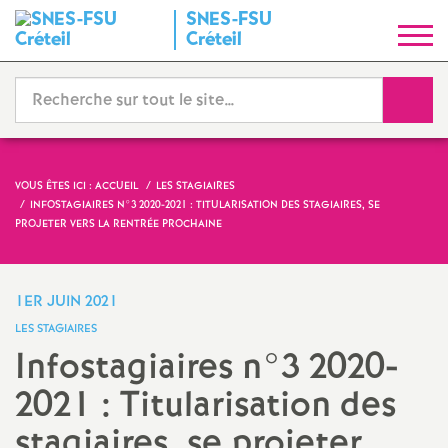
SNES
-
FSU
S
Créteil
y
Reche
n
d
VOUS ÊTES ICI :
ACCUEIL
LES STAGIAIRES
INFOSTAGIAIRES N°3 2020-2021 : TITULARISATION DES STAGIAIRES, SE
i
PROJETER VERS LA RENTRÉE PROCHAINE
c
1ER JUIN 2021
a
LES STAGIAIRES
Infostagiaires n°3 2020-
t
2021 : Titularisation des
N
stagiaires, se projeter