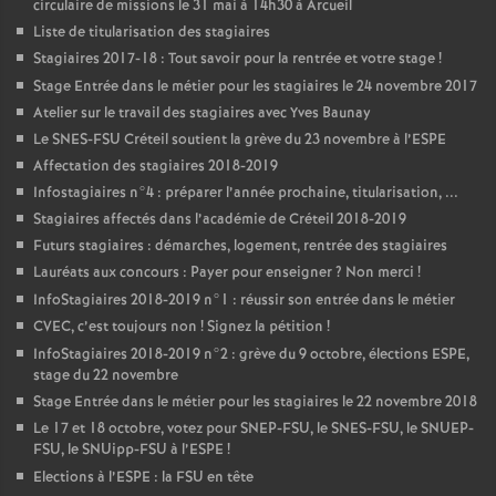
circulaire de missions le 31 mai à 14h30 à Arcueil
Liste de titularisation des stagiaires
Stagiaires 2017-18 : Tout savoir pour la rentrée et votre stage
!
Stage Entrée dans le métier pour les stagiaires le 24 novembre 2017
Atelier sur le travail des stagiaires avec Yves Baunay
Le
SNES
-
FSU
Créteil soutient la grève du 23 novembre à l’
ESPE
Affectation des stagiaires 2018-2019
Infostagiaires n°4 : préparer l’année prochaine, titularisation, ...
Stagiaires affectés dans l’académie de Créteil 2018-2019
Futurs stagiaires : démarches, logement, rentrée des stagiaires
Lauréats aux concours : Payer pour enseigner
? Non merci
!
InfoStagiaires 2018-2019 n°1 : réussir son entrée dans le métier
CVEC
, c’est toujours non
! Signez la pétition
!
InfoStagiaires 2018-2019 n°2 : grève du 9 octobre, élections
ESPE
,
stage du 22 novembre
Stage Entrée dans le métier pour les stagiaires le 22 novembre 2018
Le 17 et 18 octobre, votez pour
SNEP
-
FSU
, le
SNES
-
FSU
, le
SNUEP
-
FSU
, le SNUipp-
FSU
à l’
ESPE
!
Elections à l’
ESPE
: la
FSU
en tête