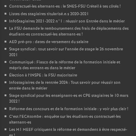
Contractuel-les alternant-es : le
SNES
-
FSU
Créteil à tes côtés
!
Listes des stagiaires titularisé.e.s 2020-2021
InfoStagiaires 2021-2022 n°1 : réussir son Entrée dans le métier
La
FSU
demande le remboursement des frais de déplacements des
étudiant-es contractuel-les alternant-es
!
AED
pré-pro : dates de versement du salaire
Stage syndical : tout savoir sur l’année de stage le 26 novembre
2021
Communiqué : Fiasco de la réforme de la formation initiale et
mépris des entrant-es dans le métier
Élection à l’
INSPE
: la
FSU
majoritaire
Infostagiaires de la rentrée 2024 : Tout savoir pour réussir son
entrée dans le métier
Stage syndical pour les enseignant-es et
CPE
stagiaires le 10 mars
2022
!
Réforme des concours et de la formation initiale : y voir plus clair
!
C’est l’ECAtombe : enquête sur les étudiant-es contractuel-les
alternant-es
Les M1
MEEF
critiquent la réforme et demandent à être respecté-
es
!