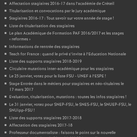
Affectation stagiaires 2016-17 dans l’académie de Créteil
Titularisation et convocations par le jury académique
Stagiaires 2016-17 : Tout savoir sur votre année de stage
!
Liste de titularisation des stagiaires
Le plan Académique de Formation
PAF
2016/2017 et les stages
«
reformes
»
Informations de rentrée des stagiaires
Teach for France : quand le privé s’invite à l’Education Nationale
Liste des supports stagiaires 2018-2019
Circulaire mutations inter-académique pour les stagiaires
Le 25 janvier, votez pour la liste
FSU
-
UNEF
à l’
ESPE
!
Stage Entrée dans le métiers pour stagiaires et néo-titulaires le
17 mars 2017
Evaluation, titularisation, mutations : toutes les infos stagiaires
!
Le 31 janvier, votez pour
SNEP
-
FSU
, le
SNES
-
FSU
, le
SNUEP
-
FSU
, le
SNUipp-
FSU
!
Liste des supports stagiaires 2017-2018
Affectation des stagiaires 2017-18
Professeur documentaliste : faisons le point sur la nouvelle