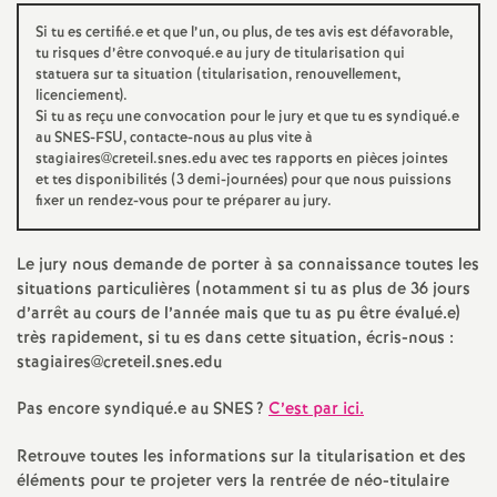
e
Si tu es certifié.e et que l’un, ou plus, de tes avis est défavorable,
s
tu risques d’être convoqué.e au jury de titularisation qui
statuera sur ta situation (titularisation, renouvellement,
licenciement).
E
Si tu as reçu une convocation pour le jury et que tu es syndiqué.e
au
SNES
-
FSU
, contacte-nous au plus vite à
n
stagiaires@creteil.snes.edu avec tes rapports en pièces jointes
et tes disponibilités (3 demi-journées) pour que nous puissions
fixer un rendez-vous pour te préparer au jury.
s
Le jury nous demande de porter à sa connaissance toutes les
e
situations particulières (notamment si tu as plus de 36 jours
d’arrêt au cours de l’année mais que tu as pu être évalué.e)
i
très rapidement, si tu es dans cette situation, écris-nous :
stagiaires@creteil.snes.edu
g
Pas encore syndiqué.e au
SNES
?
C’est par ici.
n
Retrouve toutes les informations sur la titularisation et des
éléments pour te projeter vers la rentrée de néo-titulaire