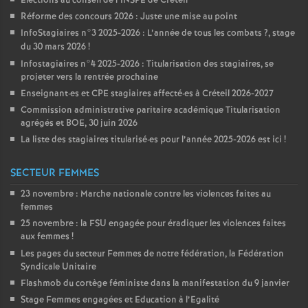
Élections au conseil de l’
INSPE
de Créteil
Réforme des concours 2026 : Juste une mise au point
InfoStagiaires n°3 2025-2026 : L’année de tous les combats
?, stage
du 30 mars 2026
!
Infostagiaires n°4 2025-2026 : Titularisation des stagiaires, se
projeter vers la rentrée prochaine
Enseignant
·
es et
CPE
stagiaires affecté
·
es à Créteil 2026-2027
Commission administrative paritaire académique Titularisation
agrégés et
BOE
, 30 juin 2026
La liste des stagiaires titularisé
·
es pour l’année 2025-2026 est ici
!
SECTEUR FEMMES
23 novembre : Marche nationale contre les violences faites au
femmes
25 novembre : la
FSU
engagée pour éradiquer les violences faites
aux femmes
!
Les pages du secteur Femmes de notre fédération, la Fédération
Syndicale Unitaire
Flashmob du cortège féministe dans la manifestation du 9 janvier
Stage Femmes engagées et Education à l’Egalité