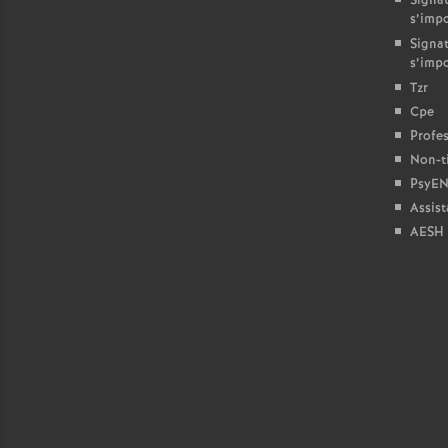
Signat
s’imp
Signat
s’imp
Tzr
Cpe
Profes
Non-ti
PsyEN
Assist
AESH