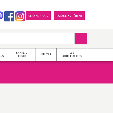
SE SYNDIQUER
ESPACE ADHÉRENT
Recherche sur le 
SANTÉ ET
LES
MILITER
E-S
F3SCT
MOBILISATIONS
formations syndicales
le snes-fsu et son
fonctionnement
-
Vos élu-e-s en Comité