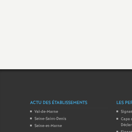
t
s
ACTU DES ÉTABLISSEMENTS
LES PE
Val-de-Marne
Signa
Seine-Saint-Denis
Capa 
Décla
Seine-et-Marne