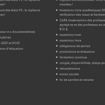
ure des états
VS
: la vigilance
Rupture conventionnelle : enfin 
ose
!
nouveau
!
e
ure des états
VS
: la vigilance
Mutations intra-académiques 20
ose
!
vérification des voeux et barème
c
CAPA
titularisation des professe
agrégé.es et des professeur.es ce
B.O.E.
o
seur-e-s documentalistes
mutations inter
tulaires
mutations intra
n
-
EDO
et
DCIO
obligations de service
ants d’éducation
promotions et évaluation
d
formation continue
congés, disponibilités, temps par
d
rémunérations
action sociale
e
fin de carrière et retraite
g