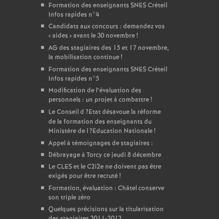
Formation des enseignants
SNES
Créteil
Infos rapides n°4
Candidats aux concours : demandez vos
«
aides
» avant le 30 novembre
!
AG
des stagiaires des 15 et 17 novembre,
la mobilisation continue
!
Formation des enseignants
SNES
Créteil
Infos rapides n°5
Modification de l’évaluation des
personnels : un projet à combattre
!
Le Conseil d
?Etat désavoue la réforme
de la formation des enseignants du
Ministère de l
?Education Nationale
!
Appel à témoignages de stagiaires :
Débrayage à Torcy ce jeudi 8 décembre
Le
CLES
et le C2i2e ne doivent pas être
exigés pour être recruté
!
Formation, évaluation : Châtel conserve
son triple zéro
Quelques précisions sur la titularisation
des stagiaires 2011-2012