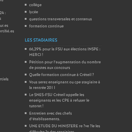
du
collège
lycée
24 :
s
questions transversales et contenus
ur.es
formation continue
rtifié.es
LES STAGIAIRES
66,29% pour la
FSU
aux élections
INSPE
:
MERCI
!
Pétition pour l’augmentation du nombre
de postes aux concours
Quelle formation continue à Créteil
?
tiels
Vous serez enseignant ou cpe stagiaire à
la rentrée 2011
Le
SNES
-
FSU
Créteil appelle les
enseignants et les
CPE
à refuser le
tutorat
!
Entretien avec des chefs
d’établissements.
UNE
ETUDE
DU
MINISTERE
re
?ve
?le les