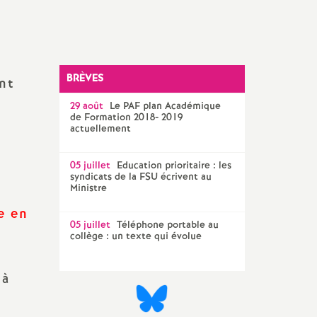
Technique Académique
outils pour les militant-e-s
Groupe
LGBTQIA
+
BRÈVES
ont
29 août
Le
PAF
plan Académique
élections professionnelles
de Formation 2018- 2019
actuellement
05 juillet
Education prioritaire : les
syndicats de la
FSU
écrivent au
Ministre
e en
05 juillet
Téléphone portable au
collège : un texte qui évolue
 à