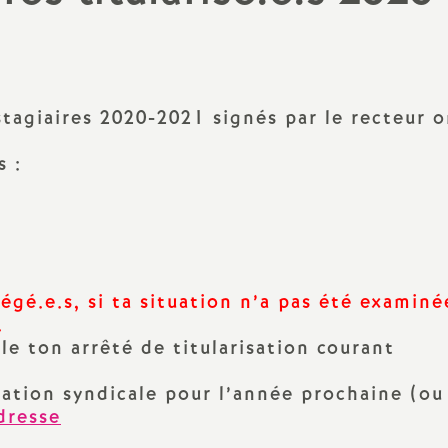
N
évaluation
formation continue
a
inue
bilités, temps
 stagiaires 2020-2021 signés par le recteur 
s :
o
n
t retraite
égé.e.s, si ta situation n’a pas été examiné
a
.
le ton arrêté de titularisation courant
sation syndicale pour l’année prochaine (ou
d
dresse