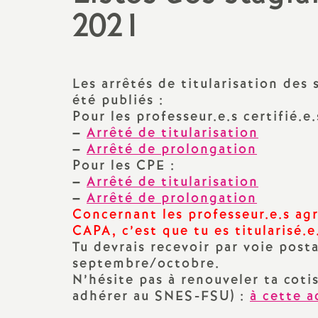
2021
promotions et 
Non-titulaires
formation cont
PsyEN-
EDO
et
DCIO
t
congés, disponi
Les arrêtés de titularisation des
Assistants d’éducation
partiels
été publiés :
i
Pour les professeur.e.s certifié.e.
AESH
rémunérations
–
Arrêté de titularisation
–
Arrêté de prolongation
Pour les
CPE
:
action sociale
–
Arrêté de titularisation
–
Arrêté de prolongation
fin de carrière e
Concernant les professeur.e.s agr
CAPA
, c’est que tu es titularisé.e
Tu devrais recevoir par voie posta
l
septembre/octobre.
N’hésite pas à renouveler ta coti
adhérer au
SNES
-
FSU
) :
à cette a