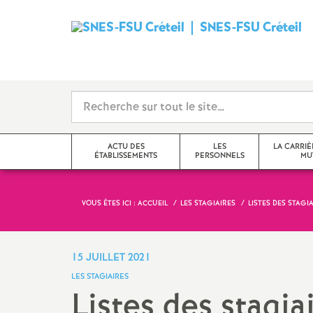
SNES
-
FSU
Créteil
ACTU DES
LES
LA CARRIÈ
ÉTABLISSEMENTS
PERSONNELS
MU
i
VOUS ÊTES ICI :
ACCUEIL
LES STAGIAIRES
LISTES DES STAGIA
Val-de-Marne
Tzr
mutations inter
Seine-Saint-Denis
Cpe
mutations intra
15 JUILLET 2021
t
LES STAGIAIRES
Seine-et-Marne
Professeur-e-s
obligations de 
Listes des stagiai
documentalistes