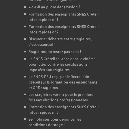
difficulte
?s des stagiaires...
Y-a-t-il un pilote dans l’avion
?
Formation des enseignants
SNES
Créteil
Infos rapides n°1
Formation des enseignants
SNES
Créteil
Infos rapides n°2
Discuter et débattre entre stagiaires,
c’est essentiel
!
Stagiaires, ne restez pas seuls
!
Le
SNES
Créteil se lance dans le cinéma
pour lutter contre les certifications
imposées aux stagiaires
Le
SNES
-
FSU
reçu par le Recteur de
Créteil sur la formation des enseignants
et
CPE
stagiaires
Les stagiaires votent pour la première
fois aux élections professionnelles
Formation des enseignants
SNES
Créteil
Infos rapides n°3
Se mobiliser pour dénoncer les
conditions de stage
!