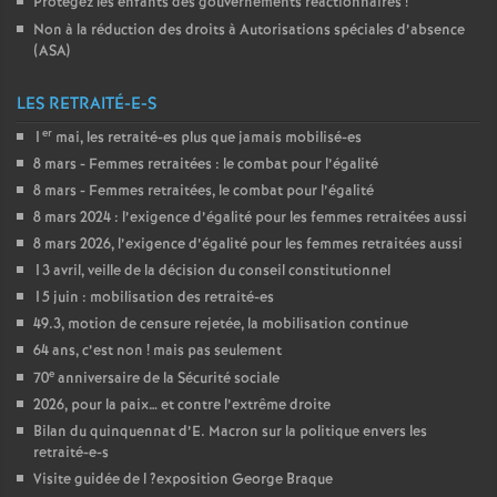
Protégez les enfants des gouvernements réactionnaires
!
Non à la réduction des droits à Autorisations spéciales d’absence
(
ASA
)
LES RETRAITÉ-E-S
er
1
mai, les retraité-es plus que jamais mobilisé-es
8 mars - Femmes retraitées : le combat pour l’égalité
8 mars - Femmes retraitées, le combat pour l’égalité
8 mars 2024 : l’exigence d’égalité pour les femmes retraitées aussi
8 mars 2026, l’exigence d’égalité pour les femmes retraitées aussi
13 avril, veille de la décision du conseil constitutionnel
15 juin : mobilisation des retraité-es
49.3, motion de censure rejetée, la mobilisation continue
64 ans, c’est non
! mais pas seulement
e
70
anniversaire de la Sécurité sociale
2026, pour la paix… et contre l’extrême droite
Bilan du quinquennat d’E. Macron sur la politique envers les
retraité-e-s
Visite guidée de l
?exposition George Braque