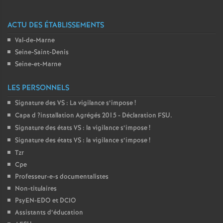
e
ACTU DES ÉTABLISSEMENTS
c
Val-de-Marne
Seine-Saint-Denis
o
Seine-et-Marne
n
LES PERSONNELS
Signature des
VS
: La vigilance s’impose
!
d
Capa d
?installation Agrégés 2015 - Déclaration
FSU
.
Signature des états
VS
: la vigilance s’impose
!
d
Signature des états
VS
: la vigilance s’impose
!
Tzr
e
Cpe
Professeur-e-s documentalistes
g
Non-titulaires
PsyEN-
EDO
et
DCIO
r
Assistants d’éducation