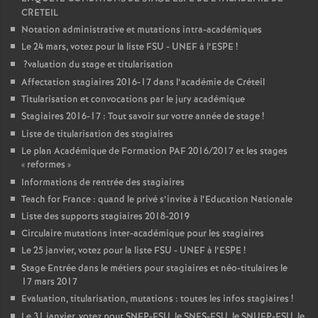
CRETEIL
Notation administrative et mutations intra-académiques
Le 24 mars, votez pour la liste
FSU
-
UNEF
à l’
ESPE
!
?valuation du stage et titularisation
Affectation stagiaires 2016-17 dans l’académie de Créteil
Titularisation et convocations par le jury académique
Stagiaires 2016-17 : Tout savoir sur votre année de stage
!
Liste de titularisation des stagiaires
Le plan Académique de Formation
PAF
2016/2017 et les stages
«
reformes
»
Informations de rentrée des stagiaires
Teach for France : quand le privé s’invite à l’Education Nationale
Liste des supports stagiaires 2018-2019
Circulaire mutations inter-académique pour les stagiaires
Le 25 janvier, votez pour la liste
FSU
-
UNEF
à l’
ESPE
!
Stage Entrée dans le métiers pour stagiaires et néo-titulaires le
17 mars 2017
Evaluation, titularisation, mutations : toutes les infos stagiaires
!
Le 31 janvier, votez pour
SNEP
-
FSU
, le
SNES
-
FSU
, le
SNUEP
-
FSU
, le