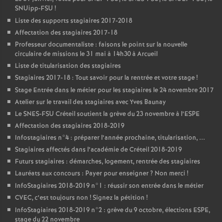
SNUipp-
FSU
!
Liste des supports stagiaires 2017-2018
Affectation des stagiaires 2017-18
Professeur documentaliste : faisons le point sur la nouvelle
circulaire de missions le 31 mai à 14h30 à Arcueil
Liste de titularisation des stagiaires
Stagiaires 2017-18 : Tout savoir pour la rentrée et votre stage
!
Stage Entrée dans le métier pour les stagiaires le 24 novembre 2017
Atelier sur le travail des stagiaires avec Yves Baunay
Le
SNES
-
FSU
Créteil soutient la grève du 23 novembre à l’
ESPE
Affectation des stagiaires 2018-2019
Infostagiaires n°4 : préparer l’année prochaine, titularisation, ...
Stagiaires affectés dans l’académie de Créteil 2018-2019
Futurs stagiaires : démarches, logement, rentrée des stagiaires
Lauréats aux concours : Payer pour enseigner
? Non merci
!
InfoStagiaires 2018-2019 n°1 : réussir son entrée dans le métier
CVEC
, c’est toujours non
! Signez la pétition
!
InfoStagiaires 2018-2019 n°2 : grève du 9 octobre, élections
ESPE
,
stage du 22 novembre