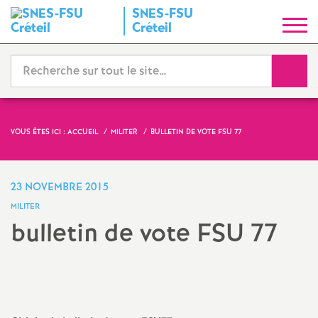
SNES
-
FSU
S
Créteil
y
Reche
n
d
VOUS ÊTES ICI :
ACCUEIL
MILITER
BULLETIN DE VOTE
FSU
77
i
23 NOVEMBRE 2015
c
MILITER
bulletin de vote
FSU
77
a
t
N