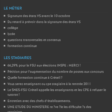
o
LE MÉTIER
Signature des états
VS
avant le 10 octobre
u
Du retard à prévoir dans la signature des états
VS
collège
r
lycée
questions transversales et contenus
formation continue
s
LES STAGIAIRES
66,29% pour la
FSU
aux élections
INSPE
:
MERCI
!
Pétition pour l’augmentation du nombre de postes aux concours
Quelle formation continue à Créteil
?
Vous serez enseignant ou cpe stagiaire à la rentrée 2011
Le
SNES
-
FSU
Créteil appelle les enseignants et les
CPE
à refuser le
tutorat
!
Entretien avec des chefs d’établissements.
UNE
ETUDE
DU
MINISTERE
re
?ve
?le les difficulte
?s des