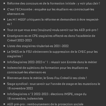
Réforme des concours et de la formation initiale : y voir plus clair
!
C’est l’ECAtombe : enquête sur les étudiant-es contractuel-les
alternant-es
Les M1
MEEF
critiquent la réforme et demandent à être respecté-
es
!
Tout ce que vous avez (toujours) voulu savoir sur les
AED
pré-pro
!
Enseignant-es et
CPE
stagiaires affecté-es dans l’académie de
Créteil 2022-2023
Listes des stagiaires titularisé-es 2021-2022
Le
SNES
et la
FSU
obtiennent la suppression de la
CVEC
pour les
stagiaires
!
InfoStagiaires 2022-2023 n°1 : réussir son Entrée dans le métier
Indemnité de sujétions de formation pour les étudiant-es
contractuel-les alternant-es
Bienvenue dans le métier, le Snes-Fsu Créteil à tes côtés
!
Stage syndical : tout savoir sur l’année de stage et les mutations le
18 novembre 2022
InfoStagiaires n°2 2022-2023 : élections
INSPE
, stage du
18 novembre, indemnités
AED
pré-pro : remboursement de la protection sociale