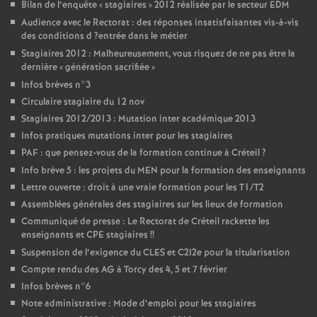
Bilan de l’enquête «
stagiaires
» 2012 réalisée par le secteur
EDM
Audience avec le Rectorat : des réponses insatisfaisantes vis-à-vis
des conditions d
?entrée dans le métier
Stagiaires 2012 : Malheureusement, vous risquez de ne pas être la
dernière «
génération sacrifiée
»
Infos brèves n°3
Circulaire stagiaire du 12 nov
Stagiaires 2012/2013 : Mutation inter académique 2013
Infos pratiques mutations inter pour les stagiaires
PAF
: que pensez-vous de la formation continue à Créteil
?
Info brève 5 : les projets du
MEN
pour la formation des enseignants
Lettre ouverte : droit à une vraie formation pour les T1/T2
Assemblées générales des stagiaires sur les lieux de formation
Communiqué de presse : Le Rectorat de Créteil rackette les
enseignants et
CPE
stagiaires
!!
Suspension de l’exigence du
CLES
et C2I2e pour la titularisation
Compte rendu des
AG
à Torcy des 4, 5 et 7 février
Infos brèves n°6
Note administrative : Mode d’emploi pour les stagiaires