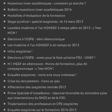
Mutations inter-académiques : comment ça marche
?
Bulletin mutations inter-académiques 2014
Modalités d’évaluation de la formation
Stage syndical «
spécial stagiaires
» le 16 mars 2015
Lauréats titulaires d
?un
M2MEEF
à temps plein en 2015 : c
?est
NON
!
Elections à l’
ESPE
: déni démocratique
Les titulaires d
?un
M2MEEF
à mi-temps en 2015
Infos stagiaires
!
Elections à l’
ESPE
: votez pour la liste unitaire
FSU
-
UNEF
!
M1
MEEF
en alternance : Moins de formation, plus de
compagnonnage : c
?est
NON
!
Enquête stagiaires : votre avis nous intéresse
!
Crise du recrutement : rions un peu
Affectation des stagiaires rentrée 2015
Prime Spéciale d’Installation : réponse favorable du ministère suite
aux interventions du
SNES
et de la
FSU
Titularisation des professeurs et
CPE
stagiaires
Enquête stagiaires sur la formation 2014-2015