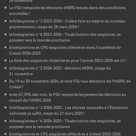
24 novembre
La
FSU
remporte les élections
INSPE
tenues dans des conditions
anormales
!
InfoStagiaires n°3 2023-2024 : Colère face au mépris du nouveau
gouvernement, stage du 28 mars 2024
!
Infostagiaires n°4 2023-2024 : Titularisation des stagiaires, se
projeter vers la rentrée prochaine
Enseignant
·
es et
CPE
stagiaires affecté
·
es dans l’académie de
Créteil 2024-2025
La liste des stagiaires titularisé
·
es pour l’année 2023-2024 est ici
!
Infostagiaires n°2 2024-2025 : élections
INSPE
, stage du
21 novembre
Du 19 au 20 novembre 2024, je vote
FSU
aux élections de l’
INSPE
de
Créteil
!
Avec 67,79% des voix, la
FSU
remporte largement les élections au
conseil de l’
INSPE
2024
InfoStagiaires n°3 2024-2025 : Les chaises musicales à l’Éducation
nationale ça suffit, stage du 27 mars 2025
!
Infostagiaires n°4 2024-2025 : Titularisation des stagiaires, se
projeter vers la rentrée prochaine
Enseignant
·
es et
CPE
stagiaires affecté
·
es à Créteil 2025-2026