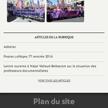
e
m
e
n
ARTICLES DE LA RUBRIQUE
Adhérer
t
Postes collèges 77 rentrée 2016
s
Lettre ouverte à Najat Vallaud-Belkacem sur la situation des
professeurs-documentalistes
d
VOIR TOUS LES ARTICLES
e
S
Plan du site