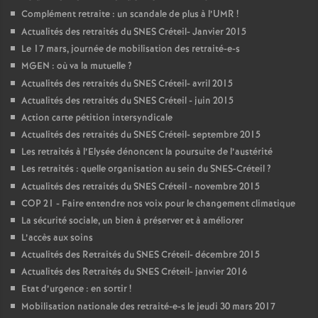
Complément retraite : un scandale de plus à l’
UMR
!
Actualités des retraités du
SNES
Créteil- Janvier 2015
Le 17 mars, journée de mobilisation des retraité-e-s
MGEN
: où va la mutuelle
?
Actualités des retraités du
SNES
Créteil- avril 2015
Actualités des retraités du
SNES
Créteil - juin 2015
Action carte pétition intersyndicale
Actualités des retraités du
SNES
Créteil- septembre 2015
Les retraités à l’Elysée dénoncent la poursuite de l’austérité
Les retraités : quelle organisation au sein du
SNES
-Créteil
?
Actualités des retraités du
SNES
Créteil - novembre 2015
COP
21 - Faire entendre nos voix pour le changement climatique
La sécurité sociale, un bien à préserver et à améliorer
L’accès aux soins
Actualités des Retraités du
SNES
Créteil- décembre 2015
Actualités des Retraités du
SNES
Créteil- janvier 2016
Etat d’urgence : en sortir
!
Mobilisation nationale des retraité-e-s le jeudi 30 mars 2017