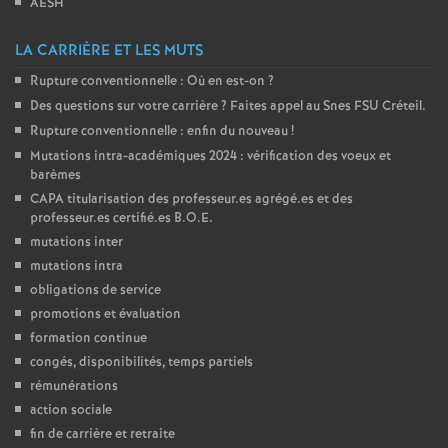
AESH
é
LA CARRIÈRE ET LES MUTS
O
Rupture conventionnelle : Où en est-on
?
Des questions sur votre carrière
? Faites appel au Snes
FSU
Créteil.
r
Rupture conventionnelle : enfin du nouveau
!
Mutations intra-académiques 2024 : vérification des voeux et
l
barèmes
CAPA
titularisation des professeur.es agrégé.es et des
professeur.es certifié.es
B.O.E.
é
mutations inter
mutations intra
a
obligations de service
promotions et évaluation
n
formation continue
congés, disponibilités, temps partiels
s
rémunérations
action sociale
T
fin de carrière et retraite