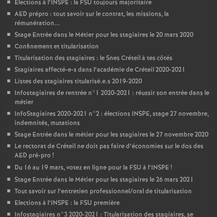
Elections à l’
INSPE
: la
FSU
toujours majoritaire
AED
prépro : tout savoir sur le contrat, les missions, la
rémunération...
Stage Entrée dans le Métier pour les stagiaires le 20 mars 2020
Confinement et titularisation
Titularisation des stagiaires : le Snes Créteil à tes côtés
Stagiaires affecté-e-s dans l’académie de Créteil 2020-2021
Listes des stagiaires titularisé.e.s 2019-2020
Infostagiaires de rentrée n°1 2020-2021 : réussir son entrée dans le
métier
InfoStagiaires 2020-2021 n°2 : élections
INSPE
, stage 27 novembre,
indemnités, mutations
Stage Entrée dans le métier pour les stagiaires le 27 novembre 2020
Le rectorat de Créteil ne doit pas faire d’économies sur le dos des
AED
pré-pro
!
Du 16 au 19 mars, votez en ligne pour la
FSU
à l’
INSPE
!
Stage Entrée dans le Métier pour les stagiaires le 26 mars 2021
Tout savoir sur l’entretien professionnel/oral de titularisation
Elections à l’
INSPE
: la
FSU
première
Infostagiaires n°3 2020-2021 : Titularisation des stagiaires, se