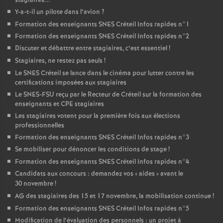
stagiaires...
Y-a-t-il un pilote dans l’avion
?
Formation des enseignants
SNES
Créteil Infos rapides n°1
Formation des enseignants
SNES
Créteil Infos rapides n°2
Discuter et débattre entre stagiaires, c’est essentiel
!
Stagiaires, ne restez pas seuls
!
Le
SNES
Créteil se lance dans le cinéma pour lutter contre les
certifications imposées aux stagiaires
Le
SNES
-
FSU
reçu par le Recteur de Créteil sur la formation des
enseignants et
CPE
stagiaires
Les stagiaires votent pour la première fois aux élections
professionnelles
Formation des enseignants
SNES
Créteil Infos rapides n°3
Se mobiliser pour dénoncer les conditions de stage
!
Formation des enseignants
SNES
Créteil Infos rapides n°4
Candidats aux concours : demandez vos «
aides
» avant le
30 novembre
!
AG
des stagiaires des 15 et 17 novembre, la mobilisation continue
!
Formation des enseignants
SNES
Créteil Infos rapides n°5
Modification de l’évaluation des personnels : un projet à