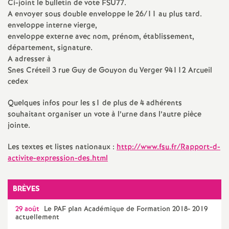
Ci-joint le bulletin de vote
FSU77
.
A envoyer sous double enveloppe le 26/11 au plus tard.
a
enveloppe interne vierge,
enveloppe externe avec nom, prénom, établissement,
t
département, signature.
A adresser à
i
Snes Créteil 3 rue Guy de Gouyon du Verger 94112 Arcueil
cedex
o
Quelques infos pour les s1 de plus de 4 adhérents
souhaitant organiser un vote à l’urne dans l’autre pièce
n
jointe.
a
Les textes et listes nationaux :
http://www.fsu.fr/Rapport-d-
activite-expression-des.html
l
BRÈVES
d
29 août
Le
PAF
plan Académique de Formation 2018- 2019
actuellement