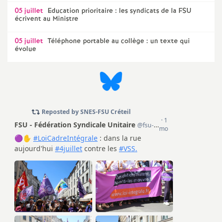
e
05 juillet
Education prioritaire : les syndicats de la
FSU
écrivent au Ministre
s
05 juillet
Téléphone portable au collège : un texte qui
E
évolue
n
s
e
i
g
n