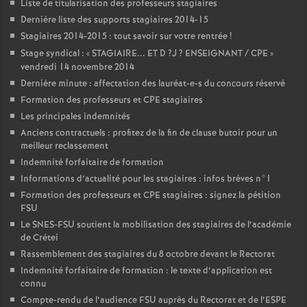
Liste de titularisation des professeurs stagiaires
Dernière liste des supports stagiaires 2014-15
Stagiaires 2014-2015 : tout savoir sur votre rentrée
!
Stage syndical : «
STAGIAIRE
...
ET
D
?J
?
ENSEIGNANT
/
CPE
»
vendredi 14 novembre 2014
Dernière minute : affectation des lauréat-e-s du concours réservé
Formation des professeurs et
CPE
stagiaires
Les principales indemnités
Anciens contractuels : profitez de la fin de clause butoir pour un
meilleur reclassement
Indemnité forfaitaire de formation
Informations d’actualité pour les stagiaires : infos brèves n°1
Formation des professeurs et
CPE
stagiaires : signez la pétition
FSU
Le
SNES
-
FSU
soutient la mobilisation des stagiaires de l’académie
de Crétei
Rassemblement des stagiaires du 8 octobre devant le Rectorat
Indemnité forfaitaire de formation : le texte d’application est
connu
Compte-rendu de l’audience
FSU
auprès du Rectorat et de l’
ESPE