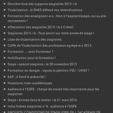
Dernière liste des supports stagiaires 2015-16
Titularisation : le
SNES
défend vos revendications
Formation des enseignant-e-s : Non à l’apprentissage, oui au pré-
recrutement
!
Affectation des stagiaires 2015-16 à Créteil
Stagiaires 2015-16 : Tout savoir sur votre année de stage
!
Liste de titularisation des stagiaires
CAPA
de Titularisation des professeurs agrégé-e-s 2015.
Formation ... sans formateur
?
Mobilisation pour la formation
!
Stage «
spécial stagiaire
» le 20 novembre 2015
Formation en danger : signez la pétition
FSU
-
UNEF
!
EAP
: à fond la précarité
!
Mutations inter-académiques
Audience à l’
ESPE
: charge de travail très importante pour les
stagiaires
Stage «
Entrée dans le métier
» le 21 mars 2016
Infos brèves stagiaires n°4 : audience à l’
ESPE
ENQUETE
CONDITIONS
DE
STAGE
ESPE
DE
L
?
ACADEMIE
DE