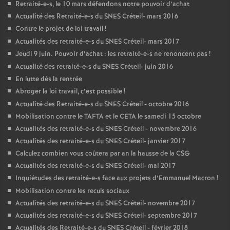
Retraité-e-s, le 10 mars défendons notre pouvoir d’achat
Actualité des Retraité-e-s du
SNES
Créteil- mars 2016
Contre le projet de loi travail
!
Actualités des retraité-e-s du
SNES
Créteil- mars 2017
Jeudi 9 juin. Pouvoir d’achat : les retraité-e-s ne renoncent pas
!
Actualité des retraité-e-s du
SNES
Créteil- juin 2016
En lutte dès la rentrée
Abroger la loi travail, c’est possible
!
Actualité des Retraité-e-s du
SNES
Créteil - octobre 2016
Mobilisation contre le
TAFTA
et le
CETA
le samedi 15 octobre
Actualités des retraité-e-s du
SNES
Créteil - novembre 2016
Actualités des retraité-e-s du
SNES
Créteil- janvier 2017
Calculez combien vous coûtera par an la hausse de la
CSG
Actualités des retraité-e-s du
SNES
Créteil- mai 2017
Inquiétudes des retraité-e-s face aux projets d’Emmanuel Macron
!
Mobilisation contre les reculs sociaux
Actualités des retraité-e-s du
SNES
Créteil- novembre 2017
Actualités des retraité-e-s du
SNES
Créteil- septembre 2017
Actualités des Retraité-e-s du
SNES
Créteil - février 2018