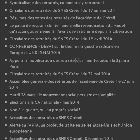
Syndicalisme des retraités, comment s’y retrouver
?
Circulaire des retraités du
SNES
Créteil du 17 janvier 2014
Résultats des votes des retraités de l’académie de Créteil
Le pacte de responsabilité : une vieille revendication du Medef
qu’aucun gouvernement n’avait osé satisfaire depuis la Libération
er
Circulaire des retraités du
SNES
Créteil du 1
avril 2014
CONFERENCE
-
DEBAT
sur le thème «
la gauche radicale en
Europe
»
LUNDI
5
MAI
2014
Appel à la mobilisation des retraité(e)s : manifestation le 3 juin à
Paris
Circulaire des retraités du
SNES
Créteil du 22 mai 2014
Assemblée générale des retraités de l’académie de Créteil le 27 juin
2014
Mardi 28 mars : le mouvement social persiste et s’amplifie
Elections à la
CA
nationale - mai 2014
Non à la guerre, oui au progrès social
!
Actualités des retraités du
SNES
Créteil
Alerte au
TAFTA
, un projet de traité entre les Etats-Unis et l’Union
européenne
Actualités des retraités du
SNES
Créteil- Décembre 2014