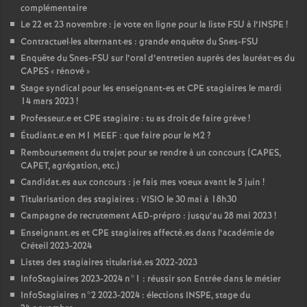
complémentaire
Le 22 et 23 novembre : je vote en ligne pour la liste
FSU
à l’
INSPE
!
Contractuel
·
les alternant
·
es : grande enquête du Snes-
FSU
Enquête du Snes-
FSU
sur l’oral d’entretien auprès des lauréat•es du
CAPES
«
rénové
»
Stage syndical pour les enseignant-es et
CPE
stagiaires le mardi
14 mars 2023
!
Professeur.e et
CPE
stagiaire : tu as droit de faire grève
!
Étudiant.e en M1
MEEF
: que faire pour le M2
?
Remboursement du trajet pour se rendre à un concours (
CAPES
,
CAPET
, agrégation, etc.)
Candidat.es aux concours : je fais mes voeux avant le 5 juin
!
Titularisation des stagiaires :
VISIO
le 30 mai à 18h30
Campagne de recrutement
AED
-prépro : jusqu’au 28 mai 2023
!
Enseignant.es et
CPE
stagiaires affecté.es dans l’académie de
Créteil 2023-2024
Listes des stagiaires titularisé.es 2022-2023
InfoStagiaires 2023-2024 n°1 : réussir son Entrée dans le métier
InfoStagiaires n°2 2023-2024 : élections
INSPE
, stage du