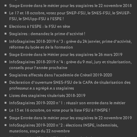
Stage Entrée dans le métier pour les stagiaires le 22 novembre 2018
Le 17 et 18 octobre, votez pour
SNEP
-
FSU
, le
SNES
-
FSU
, le
SNUEP
-
FSU
, le SNUipp-
FSU
à l’
ESPE
!
Elections à l’
ESPE
: la
FSU
en tête
Stagiaires : demandez la prime d’activité
!
InfoStagiaires 2018-2019 n°3 : grève du 24 janvier, prime d’activité,
réforme du lycée et de la formation
Stage Entrée dans le Métier pour les stagiaires le 26 mars 2019
InfoStagiaires 2018-2019 n°4 : grève du 9 mai, jury et titularisation,
conseils pour l’année prochaine
Stagiaires affectés dans l’académie de Créteil 2019-2020
Déclaration d’ouverture
SNES
-
FSU
de la
CAPA
de titularisation des
professeur.e.s agrégé.e.s stagiaires
Listes des stagiaires titularisés 2018-2019
InfoStagiaires 2019-2020 n°1 : réussir son entrée dans le métier
Le 15 et 16 octobre, on vote pour la liste
FSU
à l’
INSPE
!
Stage Entrée dans le métier pour les stagiaires le 22 novembre 2019
InfoStagiaires 2019-2020 n°2 : élections
INSPE
, indemnités,
mutations, stage du 22 novembre