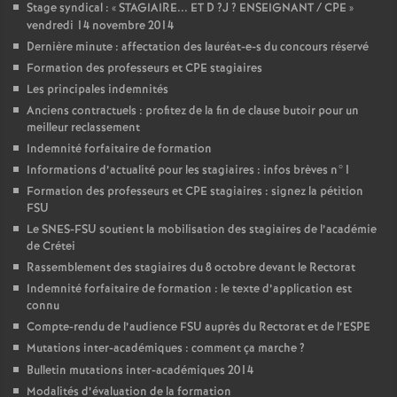
Stage syndical : «
STAGIAIRE
...
ET
D
?J
?
ENSEIGNANT
/
CPE
»
vendredi 14 novembre 2014
Dernière minute : affectation des lauréat-e-s du concours réservé
Formation des professeurs et
CPE
stagiaires
Les principales indemnités
Anciens contractuels : profitez de la fin de clause butoir pour un
meilleur reclassement
Indemnité forfaitaire de formation
Informations d’actualité pour les stagiaires : infos brèves n°1
Formation des professeurs et
CPE
stagiaires : signez la pétition
FSU
Le
SNES
-
FSU
soutient la mobilisation des stagiaires de l’académie
de Crétei
Rassemblement des stagiaires du 8 octobre devant le Rectorat
Indemnité forfaitaire de formation : le texte d’application est
connu
Compte-rendu de l’audience
FSU
auprès du Rectorat et de l’
ESPE
Mutations inter-académiques : comment ça marche
?
Bulletin mutations inter-académiques 2014
Modalités d’évaluation de la formation