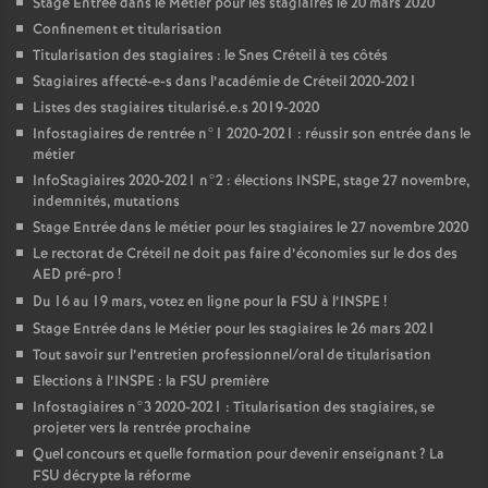
Stage Entrée dans le Métier pour les stagiaires le 20 mars 2020
Confinement et titularisation
Titularisation des stagiaires : le Snes Créteil à tes côtés
Stagiaires affecté-e-s dans l’académie de Créteil 2020-2021
Listes des stagiaires titularisé.e.s 2019-2020
Infostagiaires de rentrée n°1 2020-2021 : réussir son entrée dans le
métier
InfoStagiaires 2020-2021 n°2 : élections
INSPE
, stage 27 novembre,
indemnités, mutations
Stage Entrée dans le métier pour les stagiaires le 27 novembre 2020
Le rectorat de Créteil ne doit pas faire d’économies sur le dos des
AED
pré-pro
!
Du 16 au 19 mars, votez en ligne pour la
FSU
à l’
INSPE
!
Stage Entrée dans le Métier pour les stagiaires le 26 mars 2021
Tout savoir sur l’entretien professionnel/oral de titularisation
Elections à l’
INSPE
: la
FSU
première
Infostagiaires n°3 2020-2021 : Titularisation des stagiaires, se
projeter vers la rentrée prochaine
Quel concours et quelle formation pour devenir enseignant
? La
FSU
décrypte la réforme