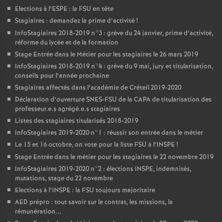
Elections à l’
ESPE
: la
FSU
en tête
Stagiaires : demandez la prime d’activité
!
InfoStagiaires 2018-2019 n°3 : grève du 24 janvier, prime d’activité,
réforme du lycée et de la formation
Stage Entrée dans le Métier pour les stagiaires le 26 mars 2019
InfoStagiaires 2018-2019 n°4 : grève du 9 mai, jury et titularisation,
conseils pour l’année prochaine
Stagiaires affectés dans l’académie de Créteil 2019-2020
Déclaration d’ouverture
SNES
-
FSU
de la
CAPA
de titularisation des
professeur.e.s agrégé.e.s stagiaires
Listes des stagiaires titularisés 2018-2019
InfoStagiaires 2019-2020 n°1 : réussir son entrée dans le métier
Le 15 et 16 octobre, on vote pour la liste
FSU
à l’
INSPE
!
Stage Entrée dans le métier pour les stagiaires le 22 novembre 2019
InfoStagiaires 2019-2020 n°2 : élections
INSPE
, indemnités,
mutations, stage du 22 novembre
Elections à l’
INSPE
: la
FSU
toujours majoritaire
AED
prépro : tout savoir sur le contrat, les missions, la
rémunération...