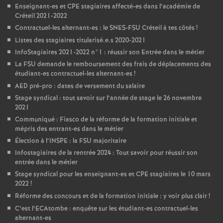
Enseignant-es et
CPE
stagiaires affecté-es dans l’académie de
Créteil 2021-2022
Contractuel-les alternant-es : le
SNES
-
FSU
Créteil à tes côtés
!
Listes des stagiaires titularisé.e.s 2020-2021
InfoStagiaires 2021-2022 n°1 : réussir son Entrée dans le métier
La
FSU
demande le remboursement des frais de déplacements des
étudiant-es contractuel-les alternant-es
!
AED
pré-pro : dates de versement du salaire
Stage syndical : tout savoir sur l’année de stage le 26 novembre
2021
Communiqué : Fiasco de la réforme de la formation initiale et
mépris des entrant-es dans le métier
Élection à l’
INSPE
: la
FSU
majoritaire
Infostagiaires de la rentrée 2024 : Tout savoir pour réussir son
entrée dans le métier
Stage syndical pour les enseignant-es et
CPE
stagiaires le 10 mars
2022
!
Réforme des concours et de la formation initiale : y voir plus clair
!
C’est l’ECAtombe : enquête sur les étudiant-es contractuel-les
alternant-es