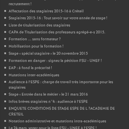
recrutement
!
Affectation des stagiaires 2015-16 à Créteil
Stagiaires 2015-16 : Tout savoir sur votre année de stage
!
Liste de titularisation des stagiaires
CAPA
de Titularisation des professeurs agrégé-e-s 2015.
Formation ... sans formateur
?
Mobilisation pour la formation
!
Stage «
spécial stagiaire
» le 20 novembre 2015
Formation en danger : signez la pétition
FSU
-
UNEF
!
EAP
: à fond la précarité
!
Mutations inter-académiques
Audience à l’
ESPE
: charge de travail très importante pour les
stagiaires
Stage «
Entrée dans le métier
» le 21 mars 2016
Infos brèves stagiaires n°4 : audience à l’
ESPE
ENQUETE
CONDITIONS
DE
STAGE
ESPE
DE
L
?
ACADEMIE
DE
CRETEIL
Notation administrative et mutations intra-académiques
Le 24 mars, votez pour la liste
FSU
-
UNEF
à l’
ESPE
!