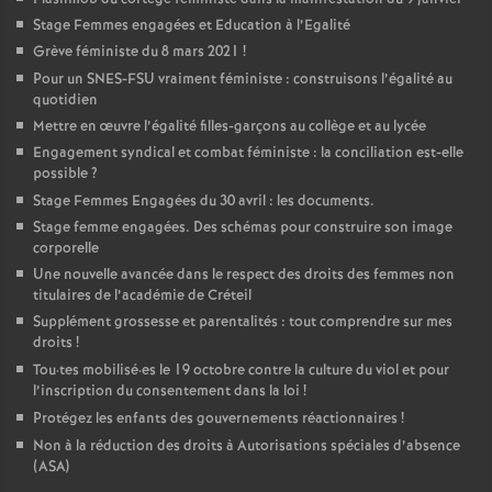
Stage Femmes engagées et Education à l’Egalité
Grève féministe du 8 mars 2021
!
Pour un
SNES
-
FSU
vraiment féministe : construisons l’égalité au
quotidien
Mettre en œuvre l’égalité filles-garçons au collège et au lycée
Engagement syndical et combat féministe : la conciliation est-elle
possible
?
Stage Femmes Engagées du 30 avril : les documents.
Stage femme engagées. Des schémas pour construire son image
corporelle
Une nouvelle avancée dans le respect des droits des femmes non
titulaires de l’académie de Créteil
Supplément grossesse et parentalités : tout comprendre sur mes
droits
!
Tou
·
tes mobilisé
·
es le 19 octobre contre la culture du viol et pour
l’inscription du consentement dans la loi
!
Protégez les enfants des gouvernements réactionnaires
!
Non à la réduction des droits à Autorisations spéciales d’absence
(
ASA
)