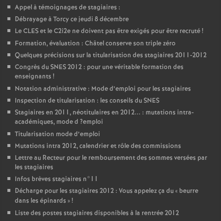
Appel à témoignages de stagiaires :
Débrayage à Torcy ce jeudi 8 décembre
Le
CLES
et le C2i2e ne doivent pas être exigés pour être recruté
!
Formation, évaluation : Châtel conserve son triple zéro
Quelques précisions sur la titularisation des stagiaires 2011-2012
Congrès du
SNES
2012 : pour une véritable formation des
enseignants
!
Notation administrative : Mode d’emploi pour les stagiaires
Inspection de titularisation : les conseils du
SNES
Stagiaires en 2011, néotitulaires en 2012... : mutations intra-
académiques, mode d
?emploi
Titularisation mode d’emploi
Mutations intra 2012, calendrier et rôle des commissions
Lettre au Recteur pour le remboursement des sommes versées par
les stagiaires
Infos brèves stagiaires n°11
Décharge pour les stagiaires 2012 : Vous appelez ça du «
beurre
dans les épinards
»
!
Liste des postes stagiaires disponibles à la rentrée 2012