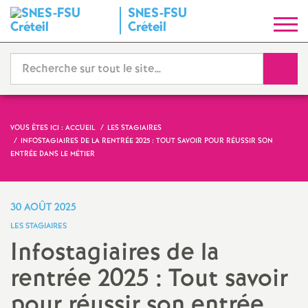
SNES
-
FSU
S
Créteil
y
Reche
n
d
VOUS ÊTES ICI :
ACCUEIL
LES STAGIAIRES
INFOSTAGIAIRES DE LA RENTRÉE 2025 : TOUT SAVOIR POUR RÉUSSIR SON
i
ENTRÉE DANS LE MÉTIER
c
30 AOÛT 2025
a
LES STAGIAIRES
Infostagiaires de la
t
rentrée 2025 : Tout savoir
N
pour réussir son entrée