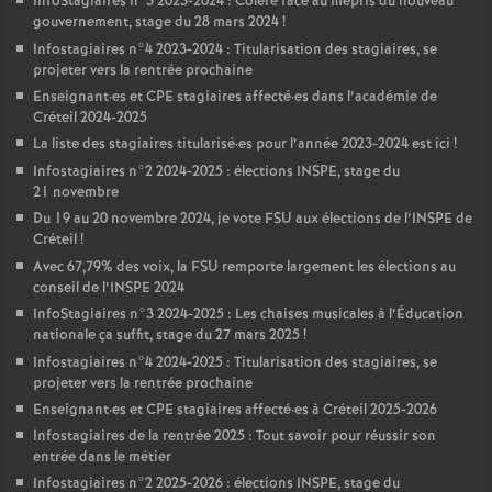
InfoStagiaires n°3 2023-2024 : Colère face au mépris du nouveau
gouvernement, stage du 28 mars 2024
!
Infostagiaires n°4 2023-2024 : Titularisation des stagiaires, se
projeter vers la rentrée prochaine
Enseignant
·
es et
CPE
stagiaires affecté
·
es dans l’académie de
Créteil 2024-2025
La liste des stagiaires titularisé
·
es pour l’année 2023-2024 est ici
!
Infostagiaires n°2 2024-2025 : élections
INSPE
, stage du
21 novembre
Du 19 au 20 novembre 2024, je vote
FSU
aux élections de l’
INSPE
de
Créteil
!
Avec 67,79% des voix, la
FSU
remporte largement les élections au
conseil de l’
INSPE
2024
InfoStagiaires n°3 2024-2025 : Les chaises musicales à l’Éducation
nationale ça suffit, stage du 27 mars 2025
!
Infostagiaires n°4 2024-2025 : Titularisation des stagiaires, se
projeter vers la rentrée prochaine
Enseignant
·
es et
CPE
stagiaires affecté
·
es à Créteil 2025-2026
Infostagiaires de la rentrée 2025 : Tout savoir pour réussir son
entrée dans le métier
Infostagiaires n°2 2025-2026 : élections
INSPE
, stage du