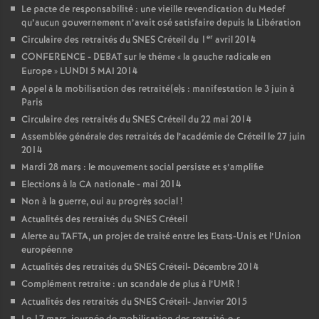
Le pacte de responsabilité : une vieille revendication du Medef
qu’aucun gouvernement n’avait osé satisfaire depuis la Libération
er
Circulaire des retraités du
SNES
Créteil du 1
avril 2014
CONFERENCE
-
DEBAT
sur le thème «
la gauche radicale en
Europe
»
LUNDI
5
MAI
2014
Appel à la mobilisation des retraité(e)s : manifestation le 3 juin à
Paris
Circulaire des retraités du
SNES
Créteil du 22 mai 2014
Assemblée générale des retraités de l’académie de Créteil le 27 juin
2014
Mardi 28 mars : le mouvement social persiste et s’amplifie
Elections à la
CA
nationale - mai 2014
Non à la guerre, oui au progrès social
!
Actualités des retraités du
SNES
Créteil
Alerte au
TAFTA
, un projet de traité entre les Etats-Unis et l’Union
européenne
Actualités des retraités du
SNES
Créteil- Décembre 2014
Complément retraite : un scandale de plus à l’
UMR
!
Actualités des retraités du
SNES
Créteil- Janvier 2015