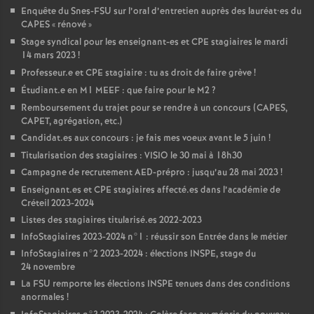
Enquête du Snes-
FSU
sur l’oral d’entretien auprès des lauréat•es du
CAPES
«
rénové
»
Stage syndical pour les enseignant-es et
CPE
stagiaires le mardi
14 mars 2023
!
Professeur.e et
CPE
stagiaire : tu as droit de faire grève
!
Étudiant.e en M1
MEEF
: que faire pour le M2
?
Remboursement du trajet pour se rendre à un concours (
CAPES
,
CAPET
, agrégation, etc.)
Candidat.es aux concours : je fais mes voeux avant le 5 juin
!
Titularisation des stagiaires :
VISIO
le 30 mai à 18h30
Campagne de recrutement
AED
-prépro : jusqu’au 28 mai 2023
!
Enseignant.es et
CPE
stagiaires affecté.es dans l’académie de
Créteil 2023-2024
Listes des stagiaires titularisé.es 2022-2023
InfoStagiaires 2023-2024 n°1 : réussir son Entrée dans le métier
InfoStagiaires n°2 2023-2024 : élections
INSPE
, stage du
24 novembre
La
FSU
remporte les élections
INSPE
tenues dans des conditions
anormales
!