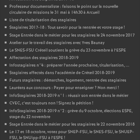
Professeur documentaliste : faisons le point sur la nouvelle
circulaire de missions le 31 mai à 14h30 à Arcueil
Liste de titularisation des stagiaires
Stagiaires 2017-18 : Tout savoir pour la rentrée et votre stage
!
Stage Entrée dans le métier pour les stagiaires le 24 novembre 2017
Atelier sur le travail des stagiaires avec Yves Baunay
Le
SNES
-
FSU
Créteil soutient la grève du 23 novembre à l’
ESPE
Affectation des stagiaires 2018-2019
Infostagiaires n°4 : préparer l’année prochaine, titularisation, ...
Stagiaires affectés dans l’académie de Créteil 2018-2019
Futurs stagiaires : démarches, logement, rentrée des stagiaires
Lauréats aux concours : Payer pour enseigner
? Non merci
!
InfoStagiaires 2018-2019 n°1 : réussir son entrée dans le métier
CVEC
, c’est toujours non
! Signez la pétition
!
InfoStagiaires 2018-2019 n°2 : grève du 9 octobre, élections
ESPE
,
stage du 22 novembre
Stage Entrée dans le métier pour les stagiaires le 22 novembre 2018
Le 17 et 18 octobre, votez pour
SNEP
-
FSU
, le
SNES
-
FSU
, le
SNUEP
-
FSU
, le SNUipp-
FSU
à l’
ESPE
!