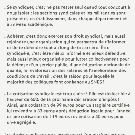
e
Se syndiquer, c’est ne pas rester seul quand tout concourt à
nous isoler : les sections syndicales et les militant
·
es sont
c
présent
·
es en établissement, dans chaque département et
au niveau académique.
o
Adhérer, c’est donc exercer son droit syndical, mais aussi
rejoindre une organisation qui te permettra de t’informer
et de te défendre tout au long de ta carrière. Être
n
syndiqué
·
e, c’est être mieux informé
·
e et mieux défendu
·
e,
mais aussi mieux organisé
·
e pour lutter collectivement pour
d
la défense d’un service public, d’une éducation nationale de
qualité, la revalorisation des salaires et l’amélioration des
conditions de travail : c’est la raison pour laquelle la
d
majorité des collègues font confiance au
SNES
!
La cotisation syndicale est trop chère
? Elle est déductible à
e
hauteur de 66% de ta prochaine déclaration d’impôts
!
Ainsi, une cotisation de 99 euros pour un stagiaire certifié
·
e
g
lui reviendra à 33 euros après déduction fiscale pour l’année
et une cotisation de 119 euros reviendra à 40 euros pour
un
·
e agrégé
·
e.
r