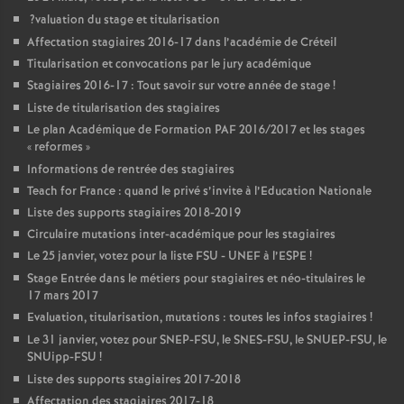
?valuation du stage et titularisation
Affectation stagiaires 2016-17 dans l’académie de Créteil
Titularisation et convocations par le jury académique
Stagiaires 2016-17 : Tout savoir sur votre année de stage
!
Liste de titularisation des stagiaires
Le plan Académique de Formation
PAF
2016/2017 et les stages
«
reformes
»
Informations de rentrée des stagiaires
Teach for France : quand le privé s’invite à l’Education Nationale
Liste des supports stagiaires 2018-2019
Circulaire mutations inter-académique pour les stagiaires
Le 25 janvier, votez pour la liste
FSU
-
UNEF
à l’
ESPE
!
Stage Entrée dans le métiers pour stagiaires et néo-titulaires le
17 mars 2017
Evaluation, titularisation, mutations : toutes les infos stagiaires
!
Le 31 janvier, votez pour
SNEP
-
FSU
, le
SNES
-
FSU
, le
SNUEP
-
FSU
, le
SNUipp-
FSU
!
Liste des supports stagiaires 2017-2018
Affectation des stagiaires 2017-18