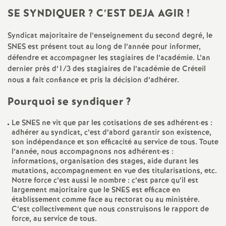
e
SE
SYNDIQUER
? C’
EST
DEJA
AGIR
!
m
Syndicat majoritaire de l’enseignement du second degré, le
SNES
est présent tout au long de l’année pour informer,
e
défendre et accompagner les stagiaires de l’académie. L’an
dernier près d’1/3 des stagiaires de l’académie de Créteil
n
nous a fait confiance et pris la décision d’adhérer.
Pourquoi se syndiquer
?
t
Le
SNES
ne vit que par les cotisations de ses adhérent
·
es :
s
adhérer au syndicat, c’est d’abord garantir son existence,
son indépendance et son efficacité au service de tous. Toute
l’année, nous accompagnons nos adhérent
·
es :
d
informations, organisation des stages, aide durant les
mutations, accompagnement en vue des titularisations, etc.
e
Notre force c’est aussi le nombre : c’est parce qu’il est
largement majoritaire que le
SNES
est efficace en
établissement comme face au rectorat ou au ministère.
S
C’est collectivement que nous construisons le rapport de
force, au service de tous.