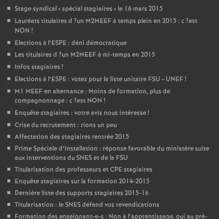
Stage syndical «
spécial stagiaires
» le 16 mars 2015
Lauréats titulaires d
?un
M2MEEF
à temps plein en 2015 : c
?est
NON
!
Elections à l’
ESPE
: déni démocratique
Les titulaires d
?un
M2MEEF
à mi-temps en 2015
Infos stagiaires
!
Elections à l’
ESPE
: votez pour la liste unitaire
FSU
-
UNEF
!
M1
MEEF
en alternance : Moins de formation, plus de
compagnonnage : c
?est
NON
!
Enquête stagiaires : votre avis nous intéresse
!
Crise du recrutement : rions un peu
Affectation des stagiaires rentrée 2015
Prime Spéciale d’Installation : réponse favorable du ministère suite
aux interventions du
SNES
et de la
FSU
Titularisation des professeurs et
CPE
stagiaires
Enquête stagiaires sur la formation 2014-2015
Dernière liste des supports stagiaires 2015-16
Titularisation : le
SNES
défend vos revendications
Formation des enseignant-e-s : Non à l’apprentissage, oui au pré-