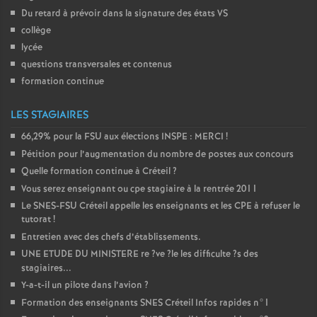
Du retard à prévoir dans la signature des états
VS
collège
lycée
questions transversales et contenus
formation continue
LES STAGIAIRES
66,29% pour la
FSU
aux élections
INSPE
:
MERCI
!
Pétition pour l’augmentation du nombre de postes aux concours
Quelle formation continue à Créteil
?
Vous serez enseignant ou cpe stagiaire à la rentrée 2011
Le
SNES
-
FSU
Créteil appelle les enseignants et les
CPE
à refuser le
tutorat
!
Entretien avec des chefs d’établissements.
UNE
ETUDE
DU
MINISTERE
re
?ve
?le les difficulte
?s des
stagiaires...
Y-a-t-il un pilote dans l’avion
?
Formation des enseignants
SNES
Créteil Infos rapides n°1