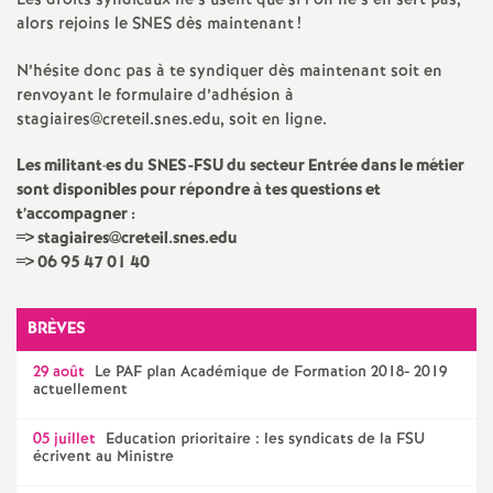
Les droits syndicaux ne s’usent que si l’on ne s’en sert pas,
alors rejoins le
SNES
dès maintenant
!
é
N’hésite donc pas à te syndiquer dès maintenant soit en
O
renvoyant le formulaire d’adhésion à
stagiaires@creteil.snes.edu, soit en ligne.
r
Les militant
·
es du
SNES
-
FSU
du secteur Entrée dans le métier
sont disponibles pour répondre à tes questions et
l
t’accompagner :
=> stagiaires@creteil.snes.edu
é
=> 06 95 47 01 40
a
BRÈVES
n
29 août
Le
PAF
plan Académique de Formation 2018- 2019
actuellement
s
05 juillet
Education prioritaire : les syndicats de la
FSU
écrivent au Ministre
T