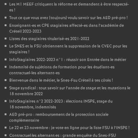
Les M1
MEEF
critiquent la réforme et demandent à être respecté-
es
!
Tout ce que vous avez (toujours) voulu savoir sur les
AED
pré-pro
!
Enseignant-es et
CPE
stagiaires affecté-es dans l’académie de
Créteil 2022-2023
Listes des stagiaires titularisé-es 2021-2022
Le
SNES
et la
FSU
obtiennent la suppression de la
CVEC
pour les
stagiaires
!
InfoStagiaires 2022-2023 n°1 : réussir son Entrée dans le métier
Indemnité de sujétions de formation pour les étudiant-es
contractuel-les alternant-es
Bienvenue dans le métier, le Snes-Fsu Créteil à tes côtés
!
Stage syndical : tout savoir sur l’année de stage et les mutations le
18 novembre 2022
InfoStagiaires n°2 2022-2023 : élections
INSPE
, stage du
18 novembre, indemnités
AED
pré-pro : remboursement de la protection sociale
complémentaire
Le 22 et 23 novembre : je vote en ligne pour la liste
FSU
à l’
INSPE
!
Contractuel
·
les alternant
·
es : grande enquête du Snes-
FSU