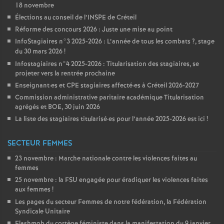
18 novembre
Élections au conseil de l’
INSPE
de Créteil
Réforme des concours 2026 : Juste une mise au point
InfoStagiaires n°3 2025-2026 : L’année de tous les combats
?, stage
du 30 mars 2026
!
Infostagiaires n°4 2025-2026 : Titularisation des stagiaires, se
projeter vers la rentrée prochaine
Enseignant
·
es et
CPE
stagiaires affecté
·
es à Créteil 2026-2027
Commission administrative paritaire académique Titularisation
agrégés et
BOE
, 30 juin 2026
La liste des stagiaires titularisé
·
es pour l’année 2025-2026 est ici
!
SECTEUR FEMMES
23 novembre : Marche nationale contre les violences faites au
femmes
25 novembre : la
FSU
engagée pour éradiquer les violences faites
aux femmes
!
Les pages du secteur Femmes de notre fédération, la Fédération
Syndicale Unitaire
Flashmob du cortège féministe dans la manifestation du 9 janvier