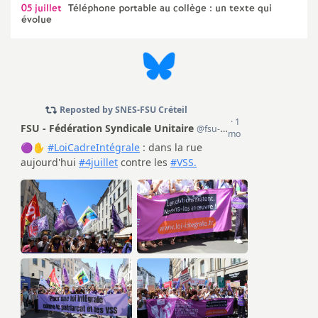
05 juillet
Téléphone portable au collège : un texte qui
évolue
o
u
r
s