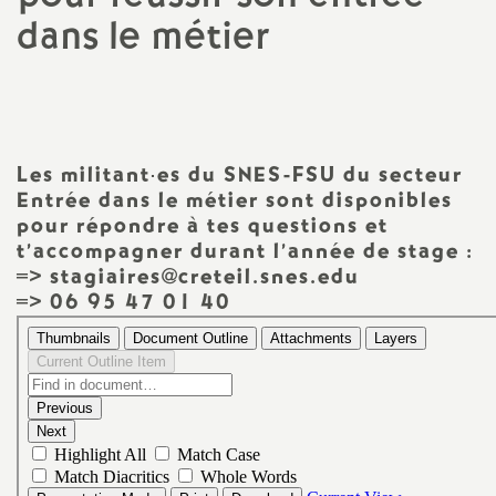
dans le métier
a
t
i
Les militant
·
es du
SNES
-
FSU
du secteur
Entrée dans le métier sont disponibles
o
pour répondre à tes questions et
t’accompagner durant l’année de stage :
n
=> stagiaires@creteil.snes.edu
=> 06 95 47 01 40
a
l
d