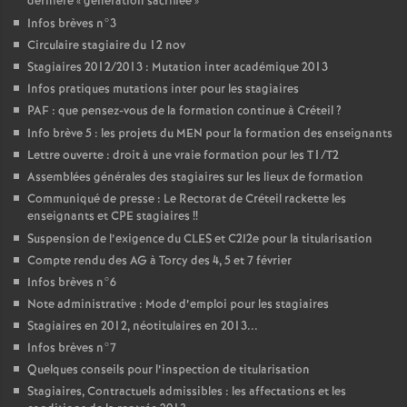
dernière «
génération sacrifiée
»
Infos brèves n°3
Circulaire stagiaire du 12 nov
Stagiaires 2012/2013 : Mutation inter académique 2013
Infos pratiques mutations inter pour les stagiaires
PAF
: que pensez-vous de la formation continue à Créteil
?
Info brève 5 : les projets du
MEN
pour la formation des enseignants
Lettre ouverte : droit à une vraie formation pour les T1/T2
Assemblées générales des stagiaires sur les lieux de formation
Communiqué de presse : Le Rectorat de Créteil rackette les
enseignants et
CPE
stagiaires
!!
Suspension de l’exigence du
CLES
et C2I2e pour la titularisation
Compte rendu des
AG
à Torcy des 4, 5 et 7 février
Infos brèves n°6
Note administrative : Mode d’emploi pour les stagiaires
Stagiaires en 2012, néotitulaires en 2013...
Infos brèves n°7
Quelques conseils pour l’inspection de titularisation
Stagiaires, Contractuels admissibles : les affectations et les