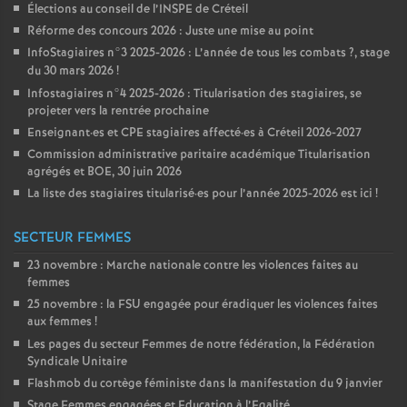
Élections au conseil de l’
INSPE
de Créteil
Réforme des concours 2026 : Juste une mise au point
InfoStagiaires n°3 2025-2026 : L’année de tous les combats
?, stage
du 30 mars 2026
!
Infostagiaires n°4 2025-2026 : Titularisation des stagiaires, se
projeter vers la rentrée prochaine
Enseignant
·
es et
CPE
stagiaires affecté
·
es à Créteil 2026-2027
Commission administrative paritaire académique Titularisation
agrégés et
BOE
, 30 juin 2026
La liste des stagiaires titularisé
·
es pour l’année 2025-2026 est ici
!
SECTEUR FEMMES
23 novembre : Marche nationale contre les violences faites au
femmes
25 novembre : la
FSU
engagée pour éradiquer les violences faites
aux femmes
!
Les pages du secteur Femmes de notre fédération, la Fédération
Syndicale Unitaire
Flashmob du cortège féministe dans la manifestation du 9 janvier
Stage Femmes engagées et Education à l’Egalité