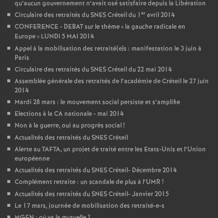
qu’aucun gouvernement n’avait osé satisfaire depuis la Libération
er
Circulaire des retraités du
SNES
Créteil du 1
avril 2014
CONFERENCE
-
DEBAT
sur le thème «
la gauche radicale en
Europe
»
LUNDI
5
MAI
2014
Appel à la mobilisation des retraité(e)s : manifestation le 3 juin à
Paris
Circulaire des retraités du
SNES
Créteil du 22 mai 2014
Assemblée générale des retraités de l’académie de Créteil le 27 juin
2014
Mardi 28 mars : le mouvement social persiste et s’amplifie
Elections à la
CA
nationale - mai 2014
Non à la guerre, oui au progrès social
!
Actualités des retraités du
SNES
Créteil
Alerte au
TAFTA
, un projet de traité entre les Etats-Unis et l’Union
européenne
Actualités des retraités du
SNES
Créteil- Décembre 2014
Complément retraite : un scandale de plus à l’
UMR
!
Actualités des retraités du
SNES
Créteil- Janvier 2015
Le 17 mars, journée de mobilisation des retraité-e-s
MGEN
: où va la mutuelle
?