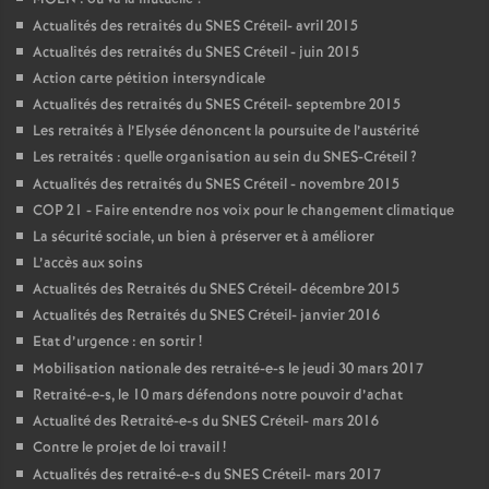
Actualités des retraités du
SNES
Créteil- avril 2015
Actualités des retraités du
SNES
Créteil - juin 2015
Action carte pétition intersyndicale
Actualités des retraités du
SNES
Créteil- septembre 2015
Les retraités à l’Elysée dénoncent la poursuite de l’austérité
Les retraités : quelle organisation au sein du
SNES
-Créteil
?
Actualités des retraités du
SNES
Créteil - novembre 2015
COP
21 - Faire entendre nos voix pour le changement climatique
La sécurité sociale, un bien à préserver et à améliorer
L’accès aux soins
Actualités des Retraités du
SNES
Créteil- décembre 2015
Actualités des Retraités du
SNES
Créteil- janvier 2016
Etat d’urgence : en sortir
!
Mobilisation nationale des retraité-e-s le jeudi 30 mars 2017
Retraité-e-s, le 10 mars défendons notre pouvoir d’achat
Actualité des Retraité-e-s du
SNES
Créteil- mars 2016
Contre le projet de loi travail
!
Actualités des retraité-e-s du
SNES
Créteil- mars 2017