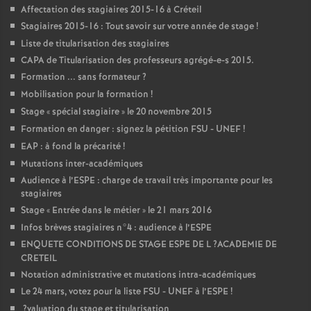
Affectation des stagiaires 2015-16 à Créteil
Stagiaires 2015-16 : Tout savoir sur votre année de stage
!
Liste de titularisation des stagiaires
CAPA
de Titularisation des professeurs agrégé-e-s 2015.
Formation ... sans formateur
?
Mobilisation pour la formation
!
Stage «
spécial stagiaire
» le 20 novembre 2015
Formation en danger : signez la pétition
FSU
-
UNEF
!
EAP
: à fond la précarité
!
Mutations inter-académiques
Audience à l’
ESPE
: charge de travail très importante pour les
stagiaires
Stage «
Entrée dans le métier
» le 21 mars 2016
Infos brèves stagiaires n°4 : audience à l’
ESPE
ENQUETE
CONDITIONS
DE
STAGE
ESPE
DE
L
?
ACADEMIE
DE
CRETEIL
Notation administrative et mutations intra-académiques
Le 24 mars, votez pour la liste
FSU
-
UNEF
à l’
ESPE
!
?valuation du stage et titularisation