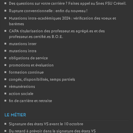
Des questions sur votre carrière
? Faites appel au Snes
FSU
Créteil.
é
Rupture conventionnelle : enfin du nouveau
!
Mutations intra-académiques 2024 : vérification des voeux et
O
barèmes
CAPA
titularisation des professeur.es agrégé.es et des
r
professeur.es certifié.es
B.O.E.
mutations inter
mutations intra
l
obligations de service
promotions et évaluation
é
formation continue
congés, disponibilités, temps partiels
a
rémunérations
action sociale
n
fin de carrière et retraite
s
LE MÉTIER
Signature des états
VS
avant le 10 octobre
T
Du retard à prévoir dans la signature des états
VS