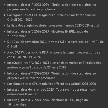
Infostagiaires n°4 2023-2024 : Titularisation des stagiaires, se
projeter vers la rentrée prochaine
Enseignant
·
es et
CPE
stagiaires affecté
·
es dans l’académie de
Créteil 2024-2025
La liste des stagiaires titularisé
·
es pour l’année 2023-2024 est ici
!
Infostagiaires n°2 2024-2025 : élections
INSPE
, stage du
21 novembre
Du 19 au 20 novembre 2024, je vote
FSU
aux élections de l’
INSPE
de
Créteil
!
Avec 67,79% des voix, la
FSU
remporte largement les élections au
conseil de l’
INSPE
2024
InfoStagiaires n°3 2024-2025 : Les chaises musicales à l’Éducation
nationale ça suffit, stage du 27 mars 2025
!
Infostagiaires n°4 2024-2025 : Titularisation des stagiaires, se
projeter vers la rentrée prochaine
Enseignant
·
es et
CPE
stagiaires affecté
·
es à Créteil 2025-2026
Infostagiaires de la rentrée 2025 : Tout savoir pour réussir son
entrée dans le métier
Infostagiaires n°2 2025-2026 : élections
INSPE
, stage du
18 novembre