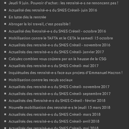
Jeudi 9 juin. Pouvoir d’achat : les retraité-e-s ne renoncent pas
!
Actualité des retraité-e-s du
SNES
Créteil- juin 2016
En lutte dès la rentrée
Abroger la loi travail, c’est possible
!
Actualité des Retraité-e-s du
SNES
Créteil - octobre 2016
Mobilisation contre le
TAFTA
et le
CETA
le samedi 15 octobre
Actualités des retraité-e-s du
SNES
Créteil - novembre 2016
Actualités des retraité-e-s du
SNES
Créteil- janvier 2017
Calculez combien vous coûtera par an la hausse de la
CSG
Actualités des retraité-e-s du
SNES
Créteil- mai 2017
Inquiétudes des retraité-e-s face aux projets d’Emmanuel Macron
!
Mobilisation contre les reculs sociaux
Actualités des retraité-e-s du
SNES
Créteil- novembre 2017
Actualités des retraité-e-s du
SNES
Créteil- septembre 2017
Actualités des Retraité-e-s du
SNES
Créteil - février 2018
Nouvelle mobilisation des retraité-e-s le jeudi 15 mars 2018
Actualités des retraité-e-s du
SNES
Créteil- mars 2018
Actualités des retraité-e-s du
SNES
Créteil- avril 2018
Actualités des retraité-e-s du
SNES
Créteil- mai 2018