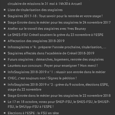
circulaire de missions le 31 mai à 14h30 à Arcueil
Liste de titularisation des stagiaires
Stagiaires 2017-18 : Tout savoir pour la rentrée et votre stage
!
Stage Entrée dans le métier pour les stagiaires le 24 novembre 2017
Atelier sur le travail des stagiaires avec Yves Baunay
Le
SNES
-
FSU
Créteil soutient la grève du 23 novembre à l’
ESPE
Affectation des stagiaires 2018-2019
Infostagiaires n°4 : préparer l’année prochaine, titularisation, ...
Stagiaires affectés dans l’académie de Créteil 2018-2019
Futurs stagiaires : démarches, logement, rentrée des stagiaires
Lauréats aux concours : Payer pour enseigner
? Non merci
!
InfoStagiaires 2018-2019 n°1 : réussir son entrée dans le métier
CVEC
, c’est toujours non
! Signez la pétition
!
InfoStagiaires 2018-2019 n°2 : grève du 9 octobre, élections
ESPE
,
stage du 22 novembre
Stage Entrée dans le métier pour les stagiaires le 22 novembre 2018
Le 17 et 18 octobre, votez pour
SNEP
-
FSU
, le
SNES
-
FSU
, le
SNUEP
-
FSU
, le SNUipp-
FSU
à l’
ESPE
!
Elections à l’
ESPE
: la
FSU
en tête