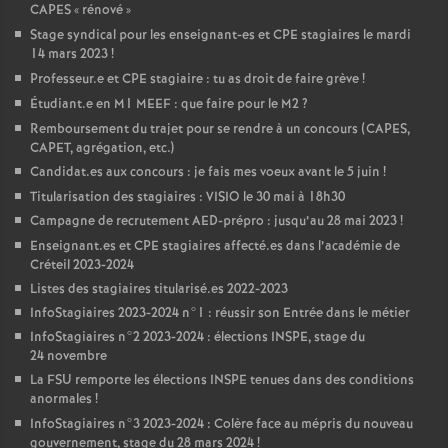
CAPES
«
rénové
»
Stage syndical pour les enseignant-es et
CPE
stagiaires le mardi
14 mars 2023
!
Professeur.e et
CPE
stagiaire : tu as droit de faire grève
!
Étudiant.e en M1
MEEF
: que faire pour le M2
?
Remboursement du trajet pour se rendre à un concours (
CAPES
,
CAPET
, agrégation, etc.)
Candidat.es aux concours : je fais mes voeux avant le 5 juin
!
Titularisation des stagiaires :
VISIO
le 30 mai à 18h30
Campagne de recrutement
AED
-prépro : jusqu’au 28 mai 2023
!
Enseignant.es et
CPE
stagiaires affecté.es dans l’académie de
Créteil 2023-2024
Listes des stagiaires titularisé.es 2022-2023
InfoStagiaires 2023-2024 n°1 : réussir son Entrée dans le métier
InfoStagiaires n°2 2023-2024 : élections
INSPE
, stage du
24 novembre
La
FSU
remporte les élections
INSPE
tenues dans des conditions
anormales
!
InfoStagiaires n°3 2023-2024 : Colère face au mépris du nouveau
gouvernement, stage du 28 mars 2024
!