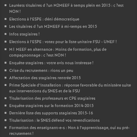
Lauréats titulaires d
?un
M2MEEF
à temps plein en 2015 : c
?est
NON
!
Elections à l’
ESPE
: déni démocratique
Les titulaires d
?un
M2MEEF
à mi-temps en 2015
Infos stagiaires
!
Elections à l’
ESPE
: votez pour la liste unitaire
FSU
-
UNEF
!
M1
MEEF
en alternance : Moins de formation, plus de
compagnonnage : c
?est
NON
!
Enquête stagiaires : votre avis nous intéresse
!
Crise du recrutement : rions un peu
Affectation des stagiaires rentrée 2015
Prime Spéciale d’Installation : réponse favorable du ministère suite
aux interventions du
SNES
et de la
FSU
Titularisation des professeurs et
CPE
stagiaires
Enquête stagiaires sur la formation 2014-2015
Dernière liste des supports stagiaires 2015-16
Titularisation : le
SNES
défend vos revendications
Formation des enseignant-e-s : Non à l’apprentissage, oui au pré-
recrutement
!