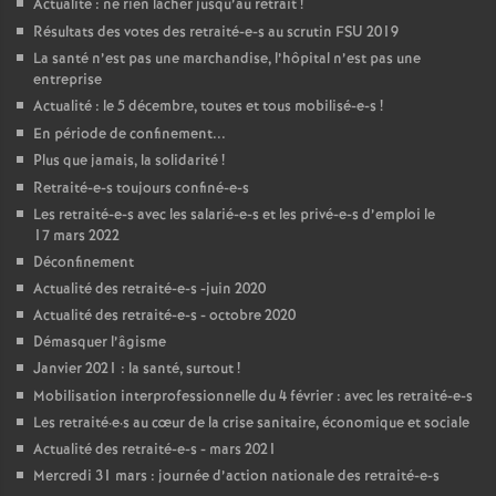
Actualité : ne rien lâcher jusqu’au retrait
!
Résultats des votes des retraité-e-s au scrutin
FSU
2019
La santé n’est pas une marchandise, l’hôpital n’est pas une
entreprise
Actualité : le 5 décembre, toutes et tous mobilisé-e-s
!
En période de confinement...
Plus que jamais, la solidarité
!
Retraité-e-s toujours confiné-e-s
Les retraité-e-s avec les salarié-e-s et les privé-e-s d’emploi le
17 mars 2022
Déconfinement
Actualité des retraité-e-s -juin 2020
Actualité des retraité-e-s - octobre 2020
Démasquer l’âgisme
Janvier 2021 : la santé, surtout
!
Mobilisation interprofessionnelle du 4 février : avec les retraité-e-s
Les retraité
·
e
·
s au cœur de la crise sanitaire, économique et sociale
Actualité des retraité-e-s - mars 2021
Mercredi 31 mars : journée d’action nationale des retraité-e-s