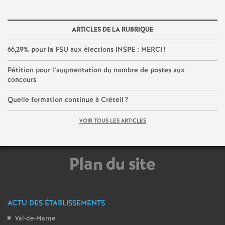
e
m
ARTICLES DE LA RUBRIQUE
66,29% pour la
FSU
aux élections
INSPE
:
MERCI
!
e
Pétition pour l’augmentation du nombre de postes aux
n
concours
Quelle formation continue à Créteil
?
t
VOIR TOUS LES ARTICLES
s
d
Plan du site
e
ACTU DES ÉTABLISSEMENTS
S
Val-de-Marne