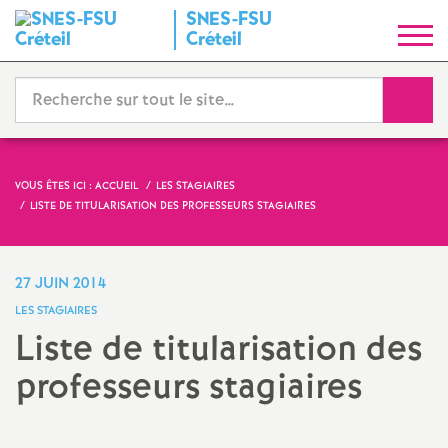
SNES
-
FSU
S
Créteil
y
Reche
n
d
VOUS ÊTES ICI :
ACCUEIL
LES STAGIAIRES
LISTE DE TITULARISATION DES PROFESSEURS STAGIAIRES
i
c
27 JUIN 2014
LES STAGIAIRES
a
Liste de titularisation des
professeurs stagiaires
t
N