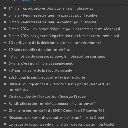
LES RETRAITÉ-E-S
er
1
mai, les retraité-es plus que jamais mobilisé-es
8 mars - Femmes retraitées : le combat pour l’égalité
8 mars - Femmes retraitées, le combat pour l’égalité
8 mars 2024 : l’exigence d’égalité pour les femmes retraitées aussi
8 mars 2026, l’exigence d’égalité pour les femmes retraitées aussi
13 avril, veille de la décision du conseil constitutionnel
15 juin : mobilisation des retraité-es
49.3, motion de censure rejetée, la mobilisation continue
64 ans, c’est non
! mais pas seulement
e
70
anniversaire de la Sécurité sociale
2026, pour la paix… et contre l’extrême droite
Bilan du quinquennat d’E. Macron sur la politique envers les
retraité-e-s
Visite guidée de l
?exposition George Braque
Syndicalisme des retraités, comment s’y retrouver
?
Circulaire des retraités du
SNES
Créteil du 17 janvier 2014
Résultats des votes des retraités de l’académie de Créteil
Le pacte de responsabilité : une vieille revendication du Medef