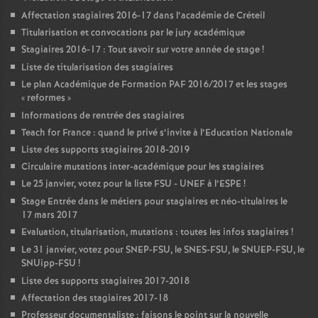
Affectation stagiaires 2016-17 dans l’académie de Créteil
Titularisation et convocations par le jury académique
Stagiaires 2016-17 : Tout savoir sur votre année de stage
!
Liste de titularisation des stagiaires
Le plan Académique de Formation
PAF
2016/2017 et les stages
«
reformes
»
Informations de rentrée des stagiaires
Teach for France : quand le privé s’invite à l’Education Nationale
Liste des supports stagiaires 2018-2019
Circulaire mutations inter-académique pour les stagiaires
Le 25 janvier, votez pour la liste
FSU
-
UNEF
à l’
ESPE
!
Stage Entrée dans le métiers pour stagiaires et néo-titulaires le
17 mars 2017
Evaluation, titularisation, mutations : toutes les infos stagiaires
!
Le 31 janvier, votez pour
SNEP
-
FSU
, le
SNES
-
FSU
, le
SNUEP
-
FSU
, le
SNUipp-
FSU
!
Liste des supports stagiaires 2017-2018
Affectation des stagiaires 2017-18
Professeur documentaliste : faisons le point sur la nouvelle