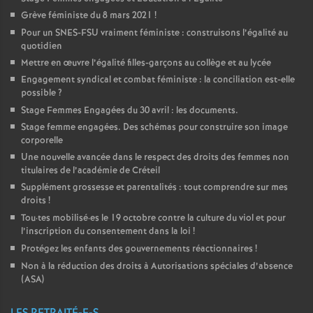
Grève féministe du 8 mars 2021
!
Pour un
SNES
-
FSU
vraiment féministe : construisons l’égalité au
quotidien
Mettre en œuvre l’égalité filles-garçons au collège et au lycée
Engagement syndical et combat féministe : la conciliation est-elle
possible
?
Stage Femmes Engagées du 30 avril : les documents.
Stage femme engagées. Des schémas pour construire son image
corporelle
Une nouvelle avancée dans le respect des droits des femmes non
titulaires de l’académie de Créteil
Supplément grossesse et parentalités : tout comprendre sur mes
droits
!
Tou
·
tes mobilisé
·
es le 19 octobre contre la culture du viol et pour
l’inscription du consentement dans la loi
!
Protégez les enfants des gouvernements réactionnaires
!
Non à la réduction des droits à Autorisations spéciales d’absence
(
ASA
)