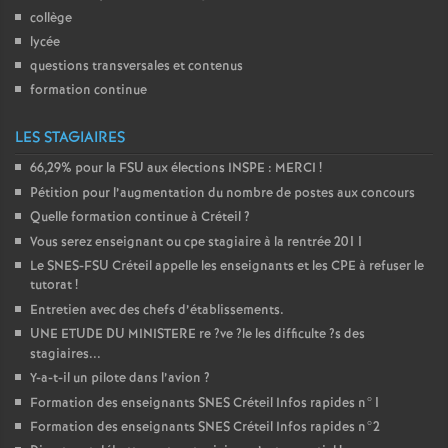
collège
o
lycée
questions transversales et contenus
u
formation continue
r
LES STAGIAIRES
66,29% pour la
FSU
aux élections
INSPE
:
MERCI
!
s
Pétition pour l’augmentation du nombre de postes aux concours
Quelle formation continue à Créteil
?
Vous serez enseignant ou cpe stagiaire à la rentrée 2011
Le
SNES
-
FSU
Créteil appelle les enseignants et les
CPE
à refuser le
tutorat
!
Entretien avec des chefs d’établissements.
UNE
ETUDE
DU
MINISTERE
re
?ve
?le les difficulte
?s des
stagiaires...
Y-a-t-il un pilote dans l’avion
?
Formation des enseignants
SNES
Créteil Infos rapides n°1
Formation des enseignants
SNES
Créteil Infos rapides n°2