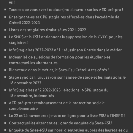
es
!
Tout ce que vous avez (toujours) voulu savoir sur les
AED
pré-pro
!
Enseignant-es et
CPE
stagiaires affecté-es dans l’académie de
Créteil 2022-2023
Listes des stagiaires titularisé-es 2021-2022
Le
SNES
et la
FSU
obtiennent la suppression de la
CVEC
pour les
stagiaires
!
InfoStagiaires 2022-2023 n°1 : réussir son Entrée dans le métier
Indemnité de sujétions de formation pour les étudiant-es
contractuel-les alternant-es
Bienvenue dans le métier, le Snes-Fsu Créteil à tes côtés
!
Stage syndical : tout savoir sur l’année de stage et les mutations le
18 novembre 2022
InfoStagiaires n°2 2022-2023 : élections
INSPE
, stage du
18 novembre, indemnités
AED
pré-pro : remboursement de la protection sociale
complémentaire
Le 22 et 23 novembre : je vote en ligne pour la liste
FSU
à l’
INSPE
!
Contractuel
·
les alternant
·
es : grande enquête du Snes-
FSU
Enquête du Snes-
FSU
sur l’oral d’entretien auprès des lauréat•es du