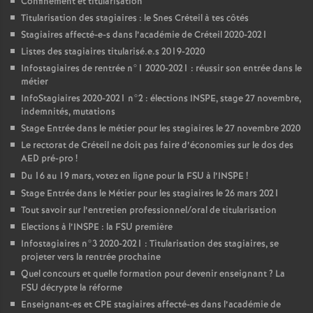
Confinement et titularisation
Titularisation des stagiaires : le Snes Créteil à tes côtés
Stagiaires affecté-e-s dans l’académie de Créteil 2020-2021
Listes des stagiaires titularisé.e.s 2019-2020
Infostagiaires de rentrée n°1 2020-2021 : réussir son entrée dans le
métier
InfoStagiaires 2020-2021 n°2 : élections
INSPE
, stage 27 novembre,
indemnités, mutations
Stage Entrée dans le métier pour les stagiaires le 27 novembre 2020
Le rectorat de Créteil ne doit pas faire d’économies sur le dos des
AED
pré-pro
!
Du 16 au 19 mars, votez en ligne pour la
FSU
à l’
INSPE
!
Stage Entrée dans le Métier pour les stagiaires le 26 mars 2021
Tout savoir sur l’entretien professionnel/oral de titularisation
Elections à l’
INSPE
: la
FSU
première
Infostagiaires n°3 2020-2021 : Titularisation des stagiaires, se
projeter vers la rentrée prochaine
Quel concours et quelle formation pour devenir enseignant
? La
FSU
décrypte la réforme
Enseignant-es et
CPE
stagiaires affecté-es dans l’académie de