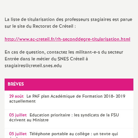
a
La liste de titularisation des professeurs stagiaires est parue
t
sur le site du Rectorat de Créteil :
http://www.ac-creteil.fr/rh-seconddegre-titularisation.html
i
En cas de question, contactez les militant-e-s du secteur
o
Entrée dans le métier du
SNES
Créteil à
stagiaires@creteil.snes.edu
n
BRÈVES
a
29 août
Le
PAF
plan Académique de Formation 2018- 2019
actuellement
l
05 juillet
Education prioritaire : les syndicats de la
FSU
d
écrivent au Ministre
05 juillet
Téléphone portable au collège : un texte qui