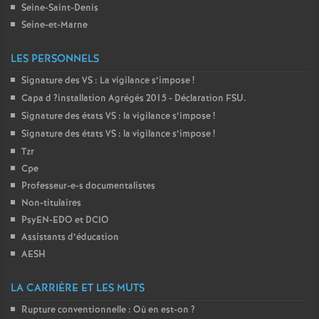
e
Seine-Saint-Denis
Seine-et-Marne
c
LES PERSONNELS
o
Signature des
VS
: La vigilance s’impose
!
Capa d
?installation Agrégés 2015 - Déclaration
FSU
.
n
Signature des états
VS
: la vigilance s’impose
!
Signature des états
VS
: la vigilance s’impose
!
Tzr
d
Cpe
Professeur-e-s documentalistes
d
Non-titulaires
PsyEN-
EDO
et
DCIO
e
Assistants d’éducation
AESH
g
LA CARRIÈRE ET LES MUTS
r
Rupture conventionnelle : Où en est-on
?