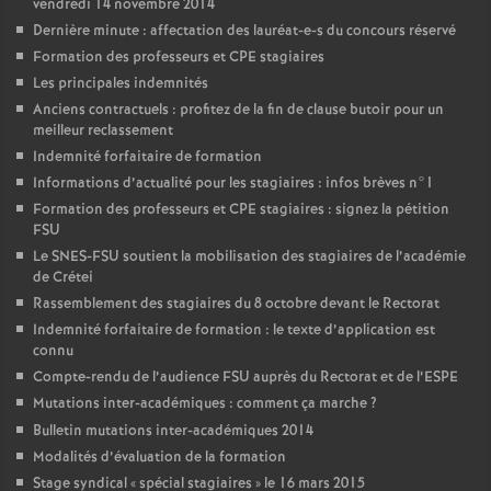
vendredi 14 novembre 2014
Dernière minute : affectation des lauréat-e-s du concours réservé
Formation des professeurs et
CPE
stagiaires
Les principales indemnités
Anciens contractuels : profitez de la fin de clause butoir pour un
meilleur reclassement
Indemnité forfaitaire de formation
Informations d’actualité pour les stagiaires : infos brèves n°1
Formation des professeurs et
CPE
stagiaires : signez la pétition
FSU
Le
SNES
-
FSU
soutient la mobilisation des stagiaires de l’académie
de Crétei
Rassemblement des stagiaires du 8 octobre devant le Rectorat
Indemnité forfaitaire de formation : le texte d’application est
connu
Compte-rendu de l’audience
FSU
auprès du Rectorat et de l’
ESPE
Mutations inter-académiques : comment ça marche
?
Bulletin mutations inter-académiques 2014
Modalités d’évaluation de la formation
Stage syndical «
spécial stagiaires
» le 16 mars 2015