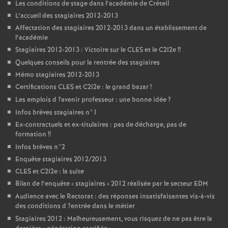
Les conditions de stage dans l’académie de Créteil
L’accueil des stagiaires 2012-2013
Affectation des stagiaires 2012-2013 dans un établissement de
l’académie
Stagiaires 2012-2013 : Victoire sur le
CLES
et le C2I2e
!!
Quelques conseils pour la rentrée des stagiaires
Mémo stagiaires 2012-2013
Certifications
CLES
et C2I2e : le grand bazar
!
Les emplois d
?avenir professeur : une bonne idée
?
Infos brèves stagiaires n°1
Ex-contractuels et ex-titulaires : pas de décharge, pas de
formation
!!
Infos brèves n°2
Enquête stagiaires 2012/2013
CLES
et C2I2e : la suite
Bilan de l’enquête «
stagiaires
» 2012 réalisée par le secteur
EDM
Audience avec le Rectorat : des réponses insatisfaisantes vis-à-vis
des conditions d
?entrée dans le métier
Stagiaires 2012 : Malheureusement, vous risquez de ne pas être la