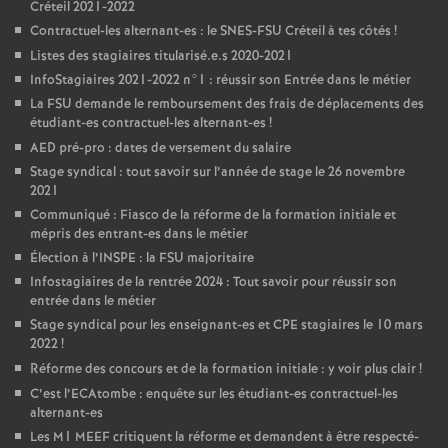
Créteil 2021-2022
Contractuel-les alternant-es : le
SNES
-
FSU
Créteil à tes côtés
!
Listes des stagiaires titularisé.e.s 2020-2021
InfoStagiaires 2021-2022 n°1 : réussir son Entrée dans le métier
La
FSU
demande le remboursement des frais de déplacements des
étudiant-es contractuel-les alternant-es
!
AED
pré-pro : dates de versement du salaire
Stage syndical : tout savoir sur l’année de stage le 26 novembre
2021
Communiqué : Fiasco de la réforme de la formation initiale et
mépris des entrant-es dans le métier
Élection à l’
INSPE
: la
FSU
majoritaire
Infostagiaires de la rentrée 2024 : Tout savoir pour réussir son
entrée dans le métier
Stage syndical pour les enseignant-es et
CPE
stagiaires le 10 mars
2022
!
Réforme des concours et de la formation initiale : y voir plus clair
!
C’est l’ECAtombe : enquête sur les étudiant-es contractuel-les
alternant-es
Les M1
MEEF
critiquent la réforme et demandent à être respecté-