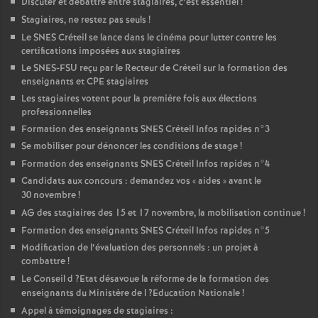
Discuter et débattre entre stagiaires, c’est essentiel
!
Stagiaires, ne restez pas seuls
!
Le
SNES
Créteil se lance dans le cinéma pour lutter contre les
certifications imposées aux stagiaires
Le
SNES
-
FSU
reçu par le Recteur de Créteil sur la formation des
enseignants et
CPE
stagiaires
Les stagiaires votent pour la première fois aux élections
professionnelles
Formation des enseignants
SNES
Créteil Infos rapides n°3
Se mobiliser pour dénoncer les conditions de stage
!
Formation des enseignants
SNES
Créteil Infos rapides n°4
Candidats aux concours : demandez vos «
aides
» avant le
30 novembre
!
AG
des stagiaires des 15 et 17 novembre, la mobilisation continue
!
Formation des enseignants
SNES
Créteil Infos rapides n°5
Modification de l’évaluation des personnels : un projet à
combattre
!
Le Conseil d
?Etat désavoue la réforme de la formation des
enseignants du Ministère de l
?Education Nationale
!
Appel à témoignages de stagiaires :