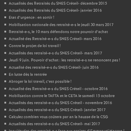
Actualités des Retraités du
SNES
Créteil- décembre 2015
Actualités des Retraités du
SNES
Créteil- janvier 2016
Etat d’urgence : en sortir
!
Mobilisation nationale des retraité-e-s le jeudi 30 mars 2017
Retraité-e-s, le 10 mars défendons notre pouvoir d’achat
Actualité des Retraité-e-s du
SNES
Créteil- mars 2016
Contre le projet de loi travail
!
Actualités des retraité-e-s du
SNES
Créteil- mars 2017
Jeudi 9 juin. Pouvoir d’achat : les retraité-e-s ne renoncent pas
!
Actualité des retraité-e-s du
SNES
Créteil- juin 2016
En lutte dès la rentrée
Abroger la loi travail, c’est possible
!
Actualité des Retraité-e-s du
SNES
Créteil - octobre 2016
Mobilisation contre le
TAFTA
et le
CETA
le samedi 15 octobre
Actualités des retraité-e-s du
SNES
Créteil - novembre 2016
Actualités des retraité-e-s du
SNES
Créteil- janvier 2017
Calculez combien vous coûtera par an la hausse de la
CSG
Actualités des retraité-e-s du
SNES
Créteil- mai 2017