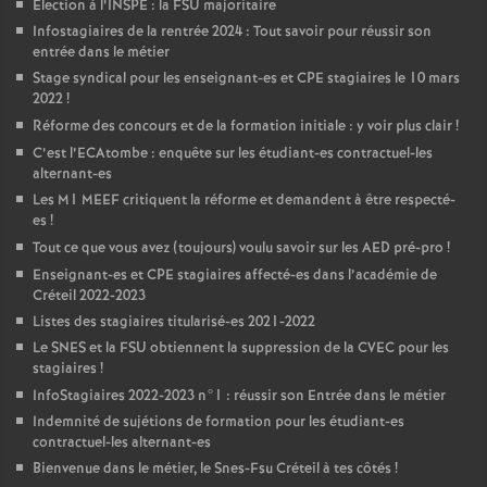
Élection à l’
INSPE
: la
FSU
majoritaire
Infostagiaires de la rentrée 2024 : Tout savoir pour réussir son
entrée dans le métier
Stage syndical pour les enseignant-es et
CPE
stagiaires le 10 mars
2022
!
Réforme des concours et de la formation initiale : y voir plus clair
!
C’est l’ECAtombe : enquête sur les étudiant-es contractuel-les
alternant-es
Les M1
MEEF
critiquent la réforme et demandent à être respecté-
es
!
Tout ce que vous avez (toujours) voulu savoir sur les
AED
pré-pro
!
Enseignant-es et
CPE
stagiaires affecté-es dans l’académie de
Créteil 2022-2023
Listes des stagiaires titularisé-es 2021-2022
Le
SNES
et la
FSU
obtiennent la suppression de la
CVEC
pour les
stagiaires
!
InfoStagiaires 2022-2023 n°1 : réussir son Entrée dans le métier
Indemnité de sujétions de formation pour les étudiant-es
contractuel-les alternant-es
Bienvenue dans le métier, le Snes-Fsu Créteil à tes côtés
!