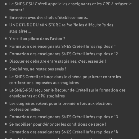
Le
SNES
-
FSU
Créteil appelle les enseignants et les
CPE
à refuser le
tutorat
!
Entretien avec des chefs d’établissements.
UNE
ETUDE
DU
MINISTERE
re
?ve
?le les difficulte
?s des
stagiaires...
Y-a-t-il un pilote dans l’avion
?
Formation des enseignants
SNES
Créteil Infos rapides n°1
Formation des enseignants
SNES
Créteil Infos rapides n°2
Discuter et débattre entre stagiaires, c’est essentiel
!
Stagiaires, ne restez pas seuls
!
Le
SNES
Créteil se lance dans le cinéma pour lutter contre les
certifications imposées aux stagiaires
Le
SNES
-
FSU
reçu par le Recteur de Créteil sur la formation des
enseignants et
CPE
stagiaires
Les stagiaires votent pour la première fois aux élections
professionnelles
Formation des enseignants
SNES
Créteil Infos rapides n°3
Se mobiliser pour dénoncer les conditions de stage
!
Formation des enseignants
SNES
Créteil Infos rapides n°4