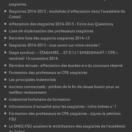
stagiaires
Stagiaires 2014-2015 : modalités d’affectation dans l’académie de
Créteil
Affectation des stagiaires 2014-2015 : Foire Aux Questions
Liste de titularisation des professeurs stagiaires
Dernière liste des supports stagiaires 2014-15
Stagiaires 2014-2015 : tout savoir sur votre rentrée
!
Stage syndical : «
STAGIAIRE
...
ET
D
?J
?
ENSEIGNANT
/
CPE
»
vendredi 14 novembre 2014
Dernière minute : affectation des lauréat-e-s du concours réservé
Formation des professeurs et
CPE
stagiaires
Les principales indemnités
Anciens contractuels : profitez de la fin de clause butoir pour un
meilleur reclassement
Indemnité forfaitaire de formation
Informations d’actualité pour les stagiaires : infos brèves n°1
Formation des professeurs et
CPE
stagiaires : signez la pétition
FSU
Le
SNES
-
FSU
soutient la mobilisation des stagiaires de l’académie