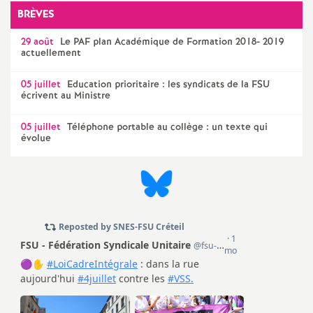
e
BRÈVES
s
29 août
Le
PAF
plan Académique de Formation 2018- 2019
actuellement
E
05 juillet
Education prioritaire : les syndicats de la
FSU
écrivent au Ministre
n
05 juillet
Téléphone portable au collège : un texte qui
s
évolue
e
i
g
n