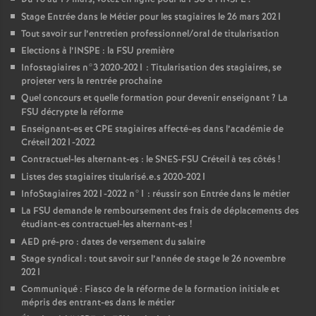
Stage Entrée dans le Métier pour les stagiaires le 26 mars 2021
Tout savoir sur l’entretien professionnel/oral de titularisation
Elections à l’
INSPE
: la
FSU
première
Infostagiaires n°3 2020-2021 : Titularisation des stagiaires, se
projeter vers la rentrée prochaine
Quel concours et quelle formation pour devenir enseignant
? La
FSU
décrypte la réforme
Enseignant-es et
CPE
stagiaires affecté-es dans l’académie de
Créteil 2021-2022
Contractuel-les alternant-es : le
SNES
-
FSU
Créteil à tes côtés
!
Listes des stagiaires titularisé.e.s 2020-2021
InfoStagiaires 2021-2022 n°1 : réussir son Entrée dans le métier
La
FSU
demande le remboursement des frais de déplacements des
étudiant-es contractuel-les alternant-es
!
AED
pré-pro : dates de versement du salaire
Stage syndical : tout savoir sur l’année de stage le 26 novembre
2021
Communiqué : Fiasco de la réforme de la formation initiale et
mépris des entrant-es dans le métier