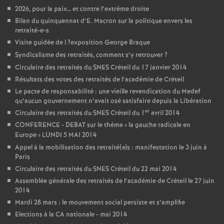
2026, pour la paix… et contre l’extrême droite
Bilan du quinquennat d’E. Macron sur la politique envers les
retraité-e-s
Visite guidée de l
?exposition George Braque
Syndicalisme des retraités, comment s’y retrouver
?
Circulaire des retraités du
SNES
Créteil du 17 janvier 2014
Résultats des votes des retraités de l’académie de Créteil
Le pacte de responsabilité : une vieille revendication du Medef
qu’aucun gouvernement n’avait osé satisfaire depuis la Libération
er
Circulaire des retraités du
SNES
Créteil du 1
avril 2014
CONFERENCE
-
DEBAT
sur le thème «
la gauche radicale en
Europe
»
LUNDI
5
MAI
2014
Appel à la mobilisation des retraité(e)s : manifestation le 3 juin à
Paris
Circulaire des retraités du
SNES
Créteil du 22 mai 2014
Assemblée générale des retraités de l’académie de Créteil le 27 juin
2014
Mardi 28 mars : le mouvement social persiste et s’amplifie
Elections à la
CA
nationale - mai 2014