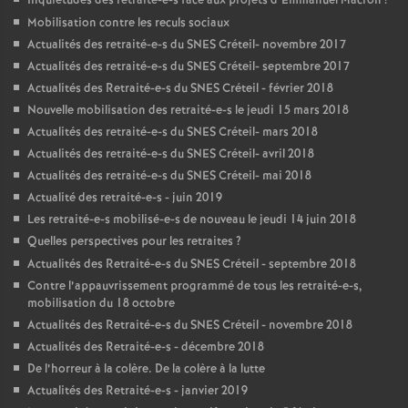
Inquiétudes des retraité-e-s face aux projets d’Emmanuel Macron
!
Mobilisation contre les reculs sociaux
Actualités des retraité-e-s du
SNES
Créteil- novembre 2017
Actualités des retraité-e-s du
SNES
Créteil- septembre 2017
Actualités des Retraité-e-s du
SNES
Créteil - février 2018
Nouvelle mobilisation des retraité-e-s le jeudi 15 mars 2018
Actualités des retraité-e-s du
SNES
Créteil- mars 2018
Actualités des retraité-e-s du
SNES
Créteil- avril 2018
Actualités des retraité-e-s du
SNES
Créteil- mai 2018
Actualité des retraité-e-s - juin 2019
Les retraité-e-s mobilisé-e-s de nouveau le jeudi 14 juin 2018
Quelles perspectives pour les retraites
?
Actualités des Retraité-e-s du
SNES
Créteil - septembre 2018
Contre l’appauvrissement programmé de tous les retraité-e-s,
mobilisation du 18 octobre
Actualités des Retraité-e-s du
SNES
Créteil - novembre 2018
Actualités des Retraité-e-s - décembre 2018
De l’horreur à la colère. De la colère à la lutte
Actualités des Retraité-e-s - janvier 2019