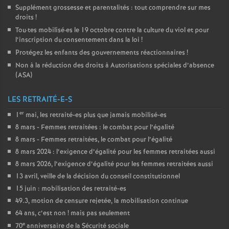
Supplément grossesse et parentalités : tout comprendre sur mes
droits
!
Tou
·
tes mobilisé
·
es le 19 octobre contre la culture du viol et pour
l’inscription du consentement dans la loi
!
Protégez les enfants des gouvernements réactionnaires
!
Non à la réduction des droits à Autorisations spéciales d’absence
(
ASA
)
LES RETRAITÉ-E-S
er
1
mai, les retraité-es plus que jamais mobilisé-es
8 mars - Femmes retraitées : le combat pour l’égalité
8 mars - Femmes retraitées, le combat pour l’égalité
8 mars 2024 : l’exigence d’égalité pour les femmes retraitées aussi
8 mars 2026, l’exigence d’égalité pour les femmes retraitées aussi
13 avril, veille de la décision du conseil constitutionnel
15 juin : mobilisation des retraité-es
49.3, motion de censure rejetée, la mobilisation continue
64 ans, c’est non
! mais pas seulement
e
70
anniversaire de la Sécurité sociale