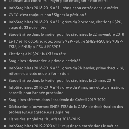
Lauréats aux concours : Payer pour enseigner
? Non merci
!
InfoStagiaires 2018-2019 n°1 : réussir son entrée dans le métier
CVEC
, c’est toujours non
! Signez la pétition
!
InfoStagiaires 2018-2019 n°2 : grève du 9 octobre, élections
ESPE
,
stage du 22 novembre
Stage Entrée dans le métier pour les stagiaires le 22 novembre 2018
Le 17 et 18 octobre, votez pour
SNEP
-
FSU
, le
SNES
-
FSU
, le
SNUEP
-
FSU
, le SNUipp-
FSU
à l’
ESPE
!
Elections à l’
ESPE
: la
FSU
en tête
Stagiaires : demandez la prime d’activité
!
InfoStagiaires 2018-2019 n°3 : grève du 24 janvier, prime d’activité,
réforme du lycée et de la formation
Stage Entrée dans le Métier pour les stagiaires le 26 mars 2019
InfoStagiaires 2018-2019 n°4 : grève du 9 mai, jury et titularisation,
conseils pour l’année prochaine
Stagiaires affectés dans l’académie de Créteil 2019-2020
Déclaration d’ouverture
SNES
-
FSU
de la
CAPA
de titularisation des
professeur.e.s agrégé.e.s stagiaires
Listes des stagiaires titularisés 2018-2019
InfoStagiaires 2019-2020 n°1 : réussir son entrée dans le métier