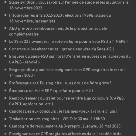
Stage syndical : tout savoir sur l’année de stage et les mutations le
18 novembre 2022
InfoStagiaires n°2 2022-2023 : élections
INSPE
, stage du
18 novembre, indemnités
AED
pré-pro : remboursement de la protection sociale
complémentaire
Le 22 et 23 novembre : je vote en ligne pour la liste
FSU
à l’
INSPE
!
Contractuel
·
les alternant
·
es : grande enquête du Snes-
FSU
Enquête du Snes-
FSU
sur l’oral d’entretien auprès des lauréat•es du
CAPES
«
rénové
»
Stage syndical pour les enseignant-es et
CPE
stagiaires le mardi
14 mars 2023
!
Professeur.e et
CPE
stagiaire : tu as droit de faire grève
!
Étudiant.e en M1
MEEF
: que faire pour le M2
?
Remboursement du trajet pour se rendre à un concours (
CAPES
,
CAPET
, agrégation, etc.)
Candidat.es aux concours : je fais mes voeux avant le 5 juin
!
Titularisation des stagiaires :
VISIO
le 30 mai à 18h30
Campagne de recrutement
AED
-prépro : jusqu’au 28 mai 2023
!
Enseignant.es et
CPE
stagiaires affecté.es dans l’académie de