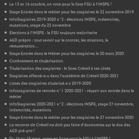
Le 15 et 16 octobre, on vote pour la liste
FSU
à l’
INSPE
!
Stage Entrée dans le métier pour les stagiaires le 22 novembre 2019
InfoStagiaires 2019-2020 n°2 : élections
INSPE
, indemnités,
mutations, stage du 22 novembre
Elections à l’
INSPE
: la
FSU
toujours majoritaire
AED
prépro : tout savoir sur le contrat, les missions, la
rémunération...
Stage Entrée dans le Métier pour les stagiaires le 20 mars 2020
Confinement et titularisation
Titularisation des stagiaires : le Snes Créteil à tes côtés
Stagiaires affecté-e-s dans l’académie de Créteil 2020-2021
Listes des stagiaires titularisé.e.s 2019-2020
Infostagiaires de rentrée n°1 2020-2021 : réussir son entrée dans le
métier
InfoStagiaires 2020-2021 n°2 : élections
INSPE
, stage 27 novembre,
indemnités, mutations
Stage Entrée dans le métier pour les stagiaires le 27 novembre 2020
Le rectorat de Créteil ne doit pas faire d’économies sur le dos des
AED
pré-pro
!
Du 16 au 19 mars, votez en ligne pour la
FSU
à l’
INSPE
!