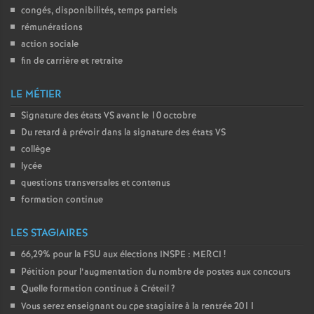
congés, disponibilités, temps partiels
o
rémunérations
action sociale
u
fin de carrière et retraite
LE MÉTIER
r
Signature des états
VS
avant le 10 octobre
s
Du retard à prévoir dans la signature des états
VS
collège
lycée
questions transversales et contenus
formation continue
LES STAGIAIRES
66,29% pour la
FSU
aux élections
INSPE
:
MERCI
!
Pétition pour l’augmentation du nombre de postes aux concours
Quelle formation continue à Créteil
?
Vous serez enseignant ou cpe stagiaire à la rentrée 2011