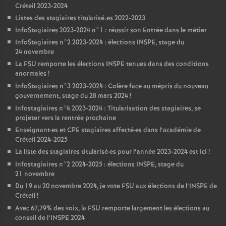
Créteil 2023-2024
Listes des stagiaires titularisé.es 2022-2023
InfoStagiaires 2023-2024 n°1 : réussir son Entrée dans le métier
InfoStagiaires n°2 2023-2024 : élections
INSPE
, stage du
24 novembre
La
FSU
remporte les élections
INSPE
tenues dans des conditions
anormales
!
InfoStagiaires n°3 2023-2024 : Colère face au mépris du nouveau
gouvernement, stage du 28 mars 2024
!
Infostagiaires n°4 2023-2024 : Titularisation des stagiaires, se
projeter vers la rentrée prochaine
Enseignant
·
es et
CPE
stagiaires affecté
·
es dans l’académie de
Créteil 2024-2025
La liste des stagiaires titularisé
·
es pour l’année 2023-2024 est ici
!
Infostagiaires n°2 2024-2025 : élections
INSPE
, stage du
21 novembre
Du 19 au 20 novembre 2024, je vote
FSU
aux élections de l’
INSPE
de
Créteil
!
Avec 67,79% des voix, la
FSU
remporte largement les élections au
conseil de l’
INSPE
2024