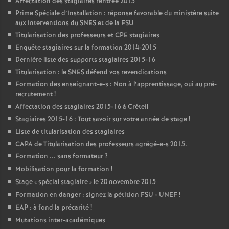
Affectation des stagiaires rentrée 2015
Prime Spéciale d’Installation : réponse favorable du ministère suite
aux interventions du
SNES
et de la
FSU
Titularisation des professeurs et
CPE
stagiaires
Enquête stagiaires sur la formation 2014-2015
Dernière liste des supports stagiaires 2015-16
Titularisation : le
SNES
défend vos revendications
Formation des enseignant-e-s : Non à l’apprentissage, oui au pré-
recrutement
!
Affectation des stagiaires 2015-16 à Créteil
Stagiaires 2015-16 : Tout savoir sur votre année de stage
!
Liste de titularisation des stagiaires
CAPA
de Titularisation des professeurs agrégé-e-s 2015.
Formation ... sans formateur
?
Mobilisation pour la formation
!
Stage «
spécial stagiaire
» le 20 novembre 2015
Formation en danger : signez la pétition
FSU
-
UNEF
!
EAP
: à fond la précarité
!
Mutations inter-académiques