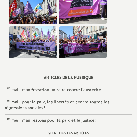
e
m
e
n
t
s
ARTICLES DE LA RUBRIQUE
er
1
mai : manifestation unitaire contre l’austérité
d
er
1
mai : pour la paix, les libertés et contre toutes les
régressions sociales
!
e
er
1
mai : manifestons pour la paix et la justice
!
S
VOIR TOUS LES ARTICLES