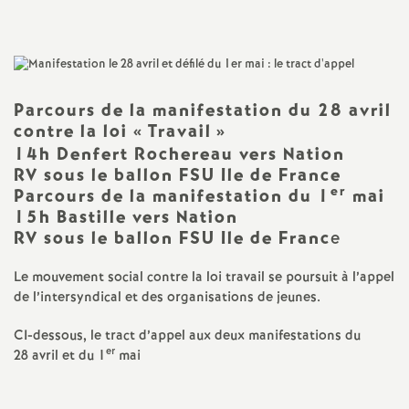
a
t
Parcours de la manifestation du 28 avril
i
contre la loi «
Travail
»
14h Denfert Rochereau vers Nation
o
RV
sous le ballon
FSU
Ile de France
er
Parcours de la manifestation du 1
mai
n
15h Bastille vers Nation
RV
sous le ballon
FSU
Ile de Franc
e
a
Le mouvement social contre la loi travail se poursuit à l’appel
de l’intersyndical et des organisations de jeunes.
l
CI
-dessous, le tract d’appel aux deux manifestations du
d
er
28 avril et du 1
mai