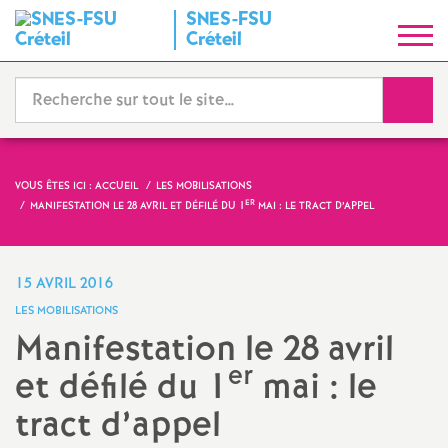
SNES
-
FSU
S
Créteil
y
Reche
n
d
VOUS ÊTES ICI :
ACCUEIL
LES MOBILISATIONS
ER
MANIFESTATION LE 28 AVRIL ET DÉFILÉ DU 1
MAI : LE TRACT D’APPEL
i
c
15 AVRIL 2016
LES MOBILISATIONS
a
Manifestation le 28 avril
er
et défilé du 1
mai : le
t
tract d’appel
N