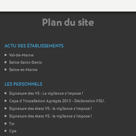
e
Plan du site
c
o
ACTU DES ÉTABLISSEMENTS
n
Val-de-Marne
Seine-Saint-Denis
d
Seine-et-Marne
d
LES PERSONNELS
Signature des
VS
: La vigilance s’impose
!
e
Capa d
?installation Agrégés 2015 - Déclaration
FSU
.
Signature des états
VS
: la vigilance s’impose
!
g
Signature des états
VS
: la vigilance s’impose
!
Tzr
r
Cpe