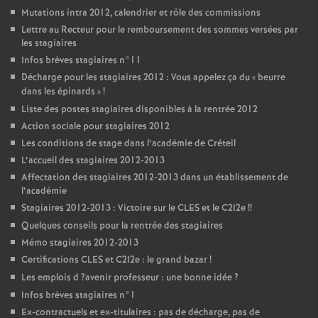
Mutations intra 2012, calendrier et rôle des commissions
Lettre au Recteur pour le remboursement des sommes versées par
les stagiaires
Infos brèves stagiaires n°11
Décharge pour les stagiaires 2012 : Vous appelez ça du «
beurre
dans les épinards
»
!
Liste des postes stagiaires disponibles à la rentrée 2012
Action sociale pour stagiaires 2012
Les conditions de stage dans l’académie de Créteil
L’accueil des stagiaires 2012-2013
Affectation des stagiaires 2012-2013 dans un établissement de
l’académie
Stagiaires 2012-2013 : Victoire sur le
CLES
et le C2I2e
!!
Quelques conseils pour la rentrée des stagiaires
Mémo stagiaires 2012-2013
Certifications
CLES
et C2I2e : le grand bazar
!
Les emplois d
?avenir professeur : une bonne idée
?
Infos brèves stagiaires n°1
Ex-contractuels et ex-titulaires : pas de décharge, pas de