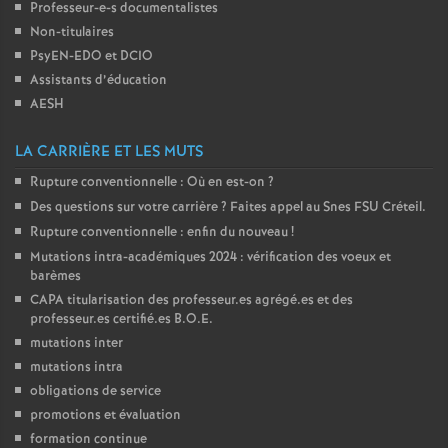
Professeur-e-s documentalistes
é
Non-titulaires
PsyEN-
EDO
et
DCIO
O
Assistants d’éducation
AESH
r
LA CARRIÈRE ET LES MUTS
l
Rupture conventionnelle : Où en est-on
?
Des questions sur votre carrière
? Faites appel au Snes
FSU
Créteil.
é
Rupture conventionnelle : enfin du nouveau
!
Mutations intra-académiques 2024 : vérification des voeux et
a
barèmes
CAPA
titularisation des professeur.es agrégé.es et des
professeur.es certifié.es
B.O.E.
n
mutations inter
mutations intra
s
obligations de service
promotions et évaluation
T
formation continue