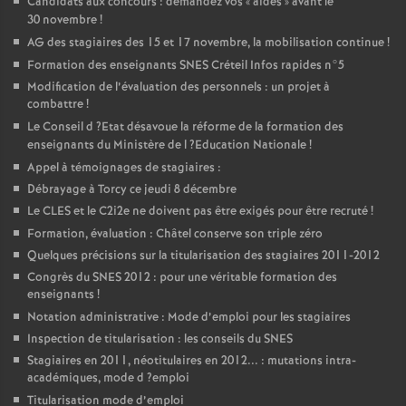
Candidats aux concours : demandez vos «
aides
» avant le
30 novembre
!
AG
des stagiaires des 15 et 17 novembre, la mobilisation continue
!
Formation des enseignants
SNES
Créteil Infos rapides n°5
Modification de l’évaluation des personnels : un projet à
combattre
!
Le Conseil d
?Etat désavoue la réforme de la formation des
enseignants du Ministère de l
?Education Nationale
!
Appel à témoignages de stagiaires :
Débrayage à Torcy ce jeudi 8 décembre
Le
CLES
et le C2i2e ne doivent pas être exigés pour être recruté
!
Formation, évaluation : Châtel conserve son triple zéro
Quelques précisions sur la titularisation des stagiaires 2011-2012
Congrès du
SNES
2012 : pour une véritable formation des
enseignants
!
Notation administrative : Mode d’emploi pour les stagiaires
Inspection de titularisation : les conseils du
SNES
Stagiaires en 2011, néotitulaires en 2012... : mutations intra-
académiques, mode d
?emploi
Titularisation mode d’emploi