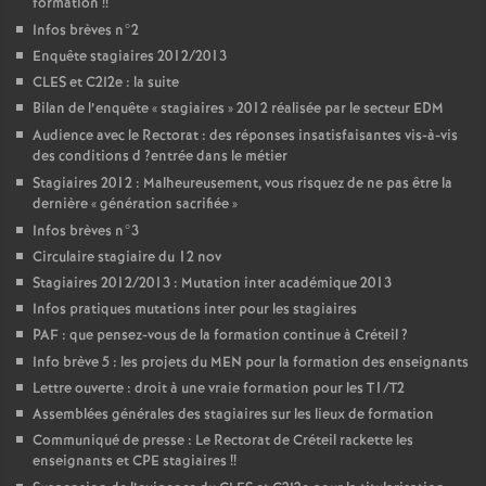
formation
!!
Infos brèves n°2
Enquête stagiaires 2012/2013
CLES
et C2I2e : la suite
Bilan de l’enquête «
stagiaires
» 2012 réalisée par le secteur
EDM
Audience avec le Rectorat : des réponses insatisfaisantes vis-à-vis
des conditions d
?entrée dans le métier
Stagiaires 2012 : Malheureusement, vous risquez de ne pas être la
dernière «
génération sacrifiée
»
Infos brèves n°3
Circulaire stagiaire du 12 nov
Stagiaires 2012/2013 : Mutation inter académique 2013
Infos pratiques mutations inter pour les stagiaires
PAF
: que pensez-vous de la formation continue à Créteil
?
Info brève 5 : les projets du
MEN
pour la formation des enseignants
Lettre ouverte : droit à une vraie formation pour les T1/T2
Assemblées générales des stagiaires sur les lieux de formation
Communiqué de presse : Le Rectorat de Créteil rackette les
enseignants et
CPE
stagiaires
!!