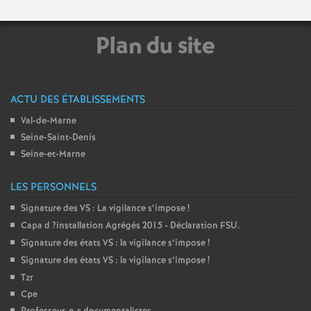
é
Plan du site
O
r
ACTU DES ÉTABLISSEMENTS
l
Val-de-Marne
Seine-Saint-Denis
Seine-et-Marne
é
LES PERSONNELS
a
Signature des
VS
: La vigilance s’impose
!
Capa d
?installation Agrégés 2015 - Déclaration
FSU
.
n
Signature des états
VS
: la vigilance s’impose
!
Signature des états
VS
: la vigilance s’impose
!
s
Tzr
Cpe
T