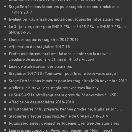
Stage Entrée dans le métiers pour stagiaires et néo-titulaires le
17 mars 2017
Evaluation, titularisation, mutations : toutes les infos stagiaires
!
Le 31 janvier, votez pour
SNEP
-
FSU
, le
SNES
-
FSU
, le
SNUEP
-
FSU
, le
SNUipp-
FSU
!
Liste des supports stagiaires 2017-2018
Affectation des stagiaires 2017-18
Professeur documentaliste : faisons le point sur la nouvelle
circulaire de missions le 31 mai à 14h30 à Arcueil
Liste de titularisation des stagiaires
Stagiaires 2017-18 : Tout savoir pour la rentrée et votre stage
!
Stage Entrée dans le métier pour les stagiaires le 24 novembre 2017
Atelier sur le travail des stagiaires avec Yves Baunay
Le
SNES
-
FSU
Créteil soutient la grève du 23 novembre à l’
ESPE
Affectation des stagiaires 2018-2019
Infostagiaires n°4 : préparer l’année prochaine, titularisation, ...
Stagiaires affectés dans l’académie de Créteil 2018-2019
Futurs stagiaires : démarches, logement, rentrée des stagiaires
Lauréats aux concours : Payer pour enseigner
? Non merci
!