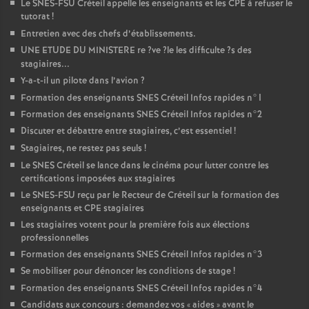
Le
SNES
-
FSU
Créteil appelle les enseignants et les
CPE
à refuser le
tutorat
!
Entretien avec des chefs d’établissements.
UNE
ETUDE
DU
MINISTERE
re
?ve
?le les difficulte
?s des
stagiaires...
Y-a-t-il un pilote dans l’avion
?
Formation des enseignants
SNES
Créteil Infos rapides n°1
Formation des enseignants
SNES
Créteil Infos rapides n°2
Discuter et débattre entre stagiaires, c’est essentiel
!
Stagiaires, ne restez pas seuls
!
Le
SNES
Créteil se lance dans le cinéma pour lutter contre les
certifications imposées aux stagiaires
Le
SNES
-
FSU
reçu par le Recteur de Créteil sur la formation des
enseignants et
CPE
stagiaires
Les stagiaires votent pour la première fois aux élections
professionnelles
Formation des enseignants
SNES
Créteil Infos rapides n°3
Se mobiliser pour dénoncer les conditions de stage
!
Formation des enseignants
SNES
Créteil Infos rapides n°4
Candidats aux concours : demandez vos «
aides
» avant le