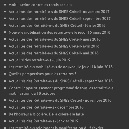
Mobilisation contre les reculs sociaux
Actualités des retraité-e-s du
SNES
Créteil- novembre 2017
Actualités des retraité-e-s du
SNES
Créteil- septembre 2017
Actualités des Retraité-e-s du
SNES
Créteil - février 2018
Nouvelle mobilisation des retraité-e-s le jeudi 15 mars 2018
Actualités des retraité-e-s du
SNES
Créteil- mars 2018
Actualités des retraité-e-s du
SNES
Créteil- avril 2018
Actualités des retraité-e-s du
SNES
Créteil- mai 2018
Actualité des retraité-e-s - juin 2019
Les retraité-e-s mobilisé-e-s de nouveau le jeudi 14 juin 2018
Quelles perspectives pour les retraites
?
Actualités des Retraité-e-s du
SNES
Créteil - septembre 2018
Contre l’appauvrissement programmé de tous les retraité-e-s,
mobilisation du 18 octobre
Actualités des Retraité-e-s du
SNES
Créteil - novembre 2018
Actualités des Retraité-e-s - décembre 2018
De l’horreur à la colère. De la colère à la lutte
Actualités des Retraité-e-s - janvier 2019
Les retraité-e-s rejoignent la manifestation du 5 février