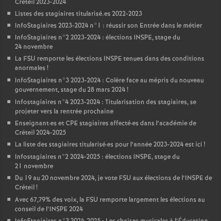
Créteil 2023-2024
Listes des stagiaires titularisé.es 2022-2023
InfoStagiaires 2023-2024 n°1 : réussir son Entrée dans le métier
InfoStagiaires n°2 2023-2024 : élections
INSPE
, stage du
24 novembre
La
FSU
remporte les élections
INSPE
tenues dans des conditions
anormales
!
InfoStagiaires n°3 2023-2024 : Colère face au mépris du nouveau
gouvernement, stage du 28 mars 2024
!
Infostagiaires n°4 2023-2024 : Titularisation des stagiaires, se
projeter vers la rentrée prochaine
Enseignant
·
es et
CPE
stagiaires affecté
·
es dans l’académie de
Créteil 2024-2025
La liste des stagiaires titularisé
·
es pour l’année 2023-2024 est ici
!
Infostagiaires n°2 2024-2025 : élections
INSPE
, stage du
21 novembre
Du 19 au 20 novembre 2024, je vote
FSU
aux élections de l’
INSPE
de
Créteil
!
Avec 67,79% des voix, la
FSU
remporte largement les élections au
conseil de l’
INSPE
2024