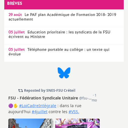
e
BRÈVES
m
29 août
Le
PAF
plan Académique de Formation 2018- 2019
actuellement
e
05 juillet
Education prioritaire : les syndicats de la
FSU
écrivent au Ministre
n
05 juillet
Téléphone portable au collège : un texte qui
évolue
t
s
d
e
S