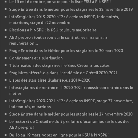
Le 15 et 16 octobre, on vote pour la liste
FSU
à l’
INSPE
!
Stage Entrée dans le métier pour les stagiaires le 22 novembre 2019
InfoStagiaires 2019-2020 n°2 : élections
INSPE
, indemnités,
mutations, stage du 22 novembre
Elections à l’
INSPE
: la
FSU
toujours majoritaire
AED
prépro : tout savoir sur le contrat, les missions, la
rémunération...
Stage Entrée dans le Métier pour les stagiaires le 20 mars 2020
Confinement et titularisation
Titularisation des stagiaires : le Snes Créteil à tes côtés
Stagiaires affecté-e-s dans l’académie de Créteil 2020-2021
Listes des stagiaires titularisé.e.s 2019-2020
Infostagiaires de rentrée n°1 2020-2021 : réussir son entrée dans le
métier
InfoStagiaires 2020-2021 n°2 : élections
INSPE
, stage 27 novembre,
indemnités, mutations
Stage Entrée dans le métier pour les stagiaires le 27 novembre 2020
Le rectorat de Créteil ne doit pas faire d’économies sur le dos des
AED
pré-pro
!
Du 16 au 19 mars, votez en ligne pour la
FSU
à l’
INSPE
!