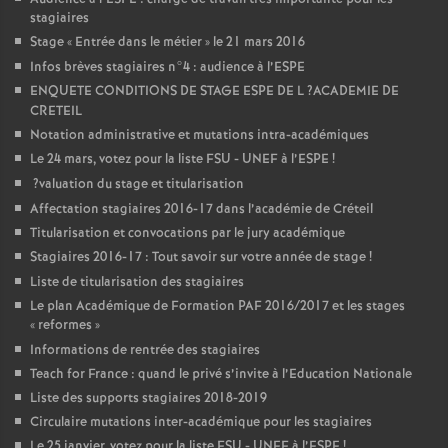
stagiaires
Stage «
Entrée dans le métier
» le 21 mars 2016
Infos brèves stagiaires n°4 : audience à l’
ESPE
ENQUETE
CONDITIONS
DE
STAGE
ESPE
DE
L
?
ACADEMIE
DE
CRETEIL
Notation administrative et mutations intra-académiques
Le 24 mars, votez pour la liste
FSU
-
UNEF
à l’
ESPE
!
?valuation du stage et titularisation
Affectation stagiaires 2016-17 dans l’académie de Créteil
Titularisation et convocations par le jury académique
Stagiaires 2016-17 : Tout savoir sur votre année de stage
!
Liste de titularisation des stagiaires
Le plan Académique de Formation
PAF
2016/2017 et les stages
«
reformes
»
Informations de rentrée des stagiaires
Teach for France : quand le privé s’invite à l’Education Nationale
Liste des supports stagiaires 2018-2019
Circulaire mutations inter-académique pour les stagiaires
Le 25 janvier, votez pour la liste
FSU
-
UNEF
à l’
ESPE
!