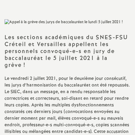
a
t
Les sections académiques du
SNES
-
FSU
i
Créteil et Versailles appellent les
personnels convoqué-e-s en jury de
o
baccalauréat le 5 juillet 2021 à la
grève
!
n
Le vendredi 2 juillet 2021, pour le deuxième jour consécutif,
les jurys d’harmonisation du baccalauréat ont été repoussés.
a
Le
SIEC
, dans un message, en a rendu responsable les
correctrices et correcteurs, soi-disant en retard pour rendre
l
leurs copies. Après les multiples dysfonctionnements
constatés ces derniers jours (convocations envoyées au
d
dernier moment par mail, élèves convoqué-e-s au mauvais
endroit, professeur-e-s multi-convoqué-e-s, copies scannées
illisibles ou mélangées entre candidat-e-s). Cette accusation