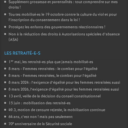
Supplément grossesse et parentalités : tout comprendre sur mes
droits
!
Tou
·
tes mobilisé
·
es le 19 octobre contre la culture du viol et pour
l’inscription du consentement dans la loi
!
Protégez les enfants des gouvernements réactionnaires
!
Non à la réduction des droits à Autorisations spéciales d’absence
(
ASA
)
LES RETRAITÉ-E-S
er
1
mai, les retraité-es plus que jamais mobilisé-es
8 mars - Femmes retraitées : le combat pour l’égalité
8 mars - Femmes retraitées, le combat pour l’égalité
8 mars 2024 : l’exigence d’égalité pour les femmes retraitées aussi
8 mars 2026, l’exigence d’égalité pour les femmes retraitées aussi
13 avril, veille de la décision du conseil constitutionnel
15 juin : mobilisation des retraité-es
49.3, motion de censure rejetée, la mobilisation continue
64 ans, c’est non
! mais pas seulement
e
70
anniversaire de la Sécurité sociale