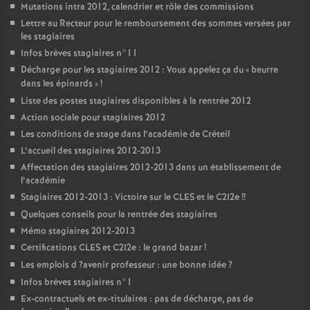
Mutations intra 2012, calendrier et rôle des commissions
Lettre au Recteur pour le remboursement des sommes versées par
les stagiaires
Infos brèves stagiaires n°11
Décharge pour les stagiaires 2012 : Vous appelez ça du «
beurre
dans les épinards
»
!
Liste des postes stagiaires disponibles à la rentrée 2012
Action sociale pour stagiaires 2012
Les conditions de stage dans l’académie de Créteil
L’accueil des stagiaires 2012-2013
Affectation des stagiaires 2012-2013 dans un établissement de
l’académie
Stagiaires 2012-2013 : Victoire sur le
CLES
et le C2I2e
!!
Quelques conseils pour la rentrée des stagiaires
Mémo stagiaires 2012-2013
Certifications
CLES
et C2I2e : le grand bazar
!
Les emplois d
?avenir professeur : une bonne idée
?
Infos brèves stagiaires n°1
Ex-contractuels et ex-titulaires : pas de décharge, pas de