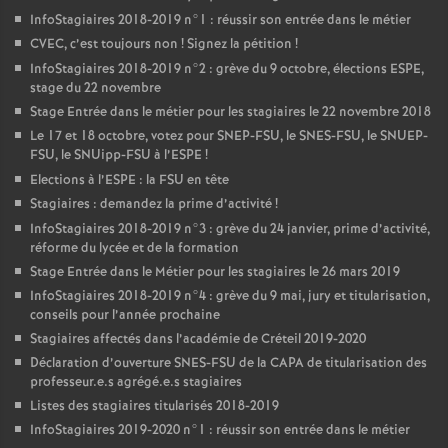
InfoStagiaires 2018-2019 n°1 : réussir son entrée dans le métier
CVEC
, c’est toujours non
! Signez la pétition
!
InfoStagiaires 2018-2019 n°2 : grève du 9 octobre, élections
ESPE
,
stage du 22 novembre
Stage Entrée dans le métier pour les stagiaires le 22 novembre 2018
Le 17 et 18 octobre, votez pour
SNEP
-
FSU
, le
SNES
-
FSU
, le
SNUEP
-
FSU
, le SNUipp-
FSU
à l’
ESPE
!
Elections à l’
ESPE
: la
FSU
en tête
Stagiaires : demandez la prime d’activité
!
InfoStagiaires 2018-2019 n°3 : grève du 24 janvier, prime d’activité,
réforme du lycée et de la formation
Stage Entrée dans le Métier pour les stagiaires le 26 mars 2019
InfoStagiaires 2018-2019 n°4 : grève du 9 mai, jury et titularisation,
conseils pour l’année prochaine
Stagiaires affectés dans l’académie de Créteil 2019-2020
Déclaration d’ouverture
SNES
-
FSU
de la
CAPA
de titularisation des
professeur.e.s agrégé.e.s stagiaires
Listes des stagiaires titularisés 2018-2019
InfoStagiaires 2019-2020 n°1 : réussir son entrée dans le métier