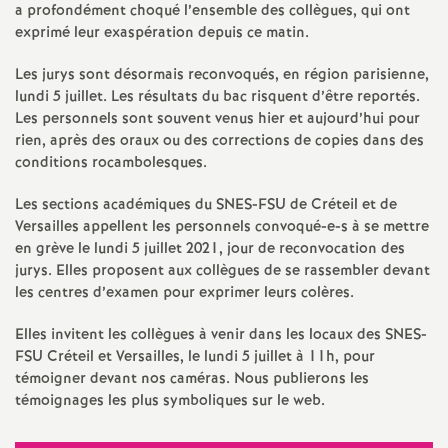
e
a profondément choqué l’ensemble des collègues, qui ont
exprimé leur exaspération depuis ce matin.
s
Les jurys sont désormais reconvoqués, en région parisienne,
E
lundi 5 juillet. Les résultats du bac risquent d’être reportés.
Les personnels sont souvent venus hier et aujourd’hui pour
rien, après des oraux ou des corrections de copies dans des
n
conditions rocambolesques.
s
Les sections académiques du
SNES
-
FSU
de Créteil et de
Versailles appellent les personnels convoqué-e-s à se mettre
e
en grève le lundi 5 juillet 2021, jour de reconvocation des
jurys. Elles proposent aux collègues de se rassembler devant
les centres d’examen pour exprimer leurs colères.
i
Elles invitent les collègues à venir dans les locaux des
SNES
-
g
FSU
Créteil et Versailles, le lundi 5 juillet à 11h, pour
témoigner devant nos caméras. Nous publierons les
n
témoignages les plus symboliques sur le web.