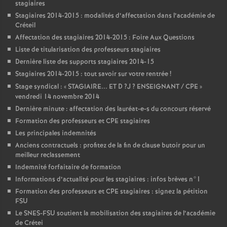
stagiaires
Stagiaires 2014-2015 : modalités d’affectation dans l’académie de
Créteil
Affectation des stagiaires 2014-2015 : Foire Aux Questions
Liste de titularisation des professeurs stagiaires
Dernière liste des supports stagiaires 2014-15
Stagiaires 2014-2015 : tout savoir sur votre rentrée
!
Stage syndical : «
STAGIAIRE
...
ET
D
?J
?
ENSEIGNANT
/
CPE
»
vendredi 14 novembre 2014
Dernière minute : affectation des lauréat-e-s du concours réservé
Formation des professeurs et
CPE
stagiaires
Les principales indemnités
Anciens contractuels : profitez de la fin de clause butoir pour un
meilleur reclassement
Indemnité forfaitaire de formation
Informations d’actualité pour les stagiaires : infos brèves n°1
Formation des professeurs et
CPE
stagiaires : signez la pétition
FSU
Le
SNES
-
FSU
soutient la mobilisation des stagiaires de l’académie
de Crétei