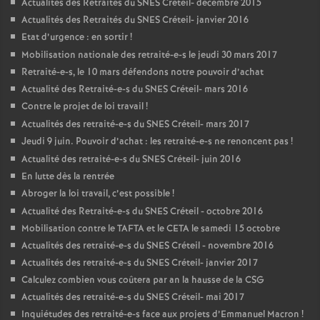
Actualités des Retraités du
SNES
Créteil- décembre 2015
Actualités des Retraités du
SNES
Créteil- janvier 2016
Etat d’urgence : en sortir
!
Mobilisation nationale des retraité-e-s le jeudi 30 mars 2017
Retraité-e-s, le 10 mars défendons notre pouvoir d’achat
Actualité des Retraité-e-s du
SNES
Créteil- mars 2016
Contre le projet de loi travail
!
Actualités des retraité-e-s du
SNES
Créteil- mars 2017
Jeudi 9 juin. Pouvoir d’achat : les retraité-e-s ne renoncent pas
!
Actualité des retraité-e-s du
SNES
Créteil- juin 2016
En lutte dès la rentrée
Abroger la loi travail, c’est possible
!
Actualité des Retraité-e-s du
SNES
Créteil - octobre 2016
Mobilisation contre le
TAFTA
et le
CETA
le samedi 15 octobre
Actualités des retraité-e-s du
SNES
Créteil - novembre 2016
Actualités des retraité-e-s du
SNES
Créteil- janvier 2017
Calculez combien vous coûtera par an la hausse de la
CSG
Actualités des retraité-e-s du
SNES
Créteil- mai 2017
Inquiétudes des retraité-e-s face aux projets d’Emmanuel Macron
!