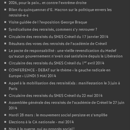
2026, pour la paix… et contre l’extrême droite
Bilan du quinquennat d’E. Macron sur la politique envers les
retraité-e-s
Visite guidée de l
?exposition George Braque
Syndicalisme des retraités, comment s’y retrouver
?
Circulaire des retraités du
SNES
Créteil du 17 janvier 2014
Résultats des votes des retraités de l’académie de Créteil
Le pacte de responsabilité : une vieille revendication du Medef
qu’aucun gouvernement n’avait osé satisfaire depuis la Libération
er
Circulaire des retraités du
SNES
Créteil du 1
avril 2014
CONFERENCE
-
DEBAT
sur le thème «
la gauche radicale en
Europe
»
LUNDI
5
MAI
2014
Appel à la mobilisation des retraité(e)s : manifestation le 3 juin à
Paris
Circulaire des retraités du
SNES
Créteil du 22 mai 2014
Assemblée générale des retraités de l’académie de Créteil le 27 juin
2014
Mardi 28 mars : le mouvement social persiste et s’amplifie
Elections à la
CA
nationale - mai 2014
Non à la guerre, oui au progrès social
!