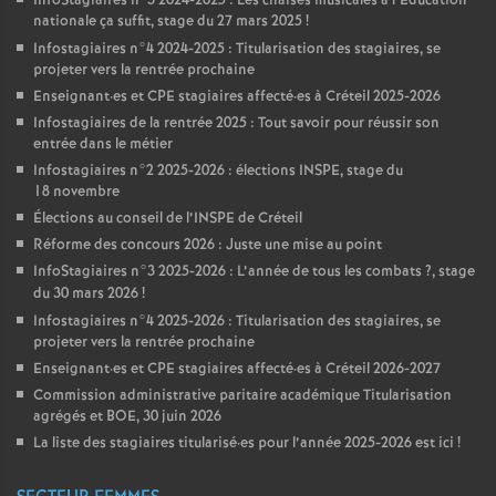
InfoStagiaires n°3 2024-2025 : Les chaises musicales à l’Éducation
nationale ça suffit, stage du 27 mars 2025
!
Infostagiaires n°4 2024-2025 : Titularisation des stagiaires, se
projeter vers la rentrée prochaine
Enseignant
·
es et
CPE
stagiaires affecté
·
es à Créteil 2025-2026
Infostagiaires de la rentrée 2025 : Tout savoir pour réussir son
entrée dans le métier
Infostagiaires n°2 2025-2026 : élections
INSPE
, stage du
18 novembre
Élections au conseil de l’
INSPE
de Créteil
Réforme des concours 2026 : Juste une mise au point
InfoStagiaires n°3 2025-2026 : L’année de tous les combats
?, stage
du 30 mars 2026
!
Infostagiaires n°4 2025-2026 : Titularisation des stagiaires, se
projeter vers la rentrée prochaine
Enseignant
·
es et
CPE
stagiaires affecté
·
es à Créteil 2026-2027
Commission administrative paritaire académique Titularisation
agrégés et
BOE
, 30 juin 2026
La liste des stagiaires titularisé
·
es pour l’année 2025-2026 est ici
!