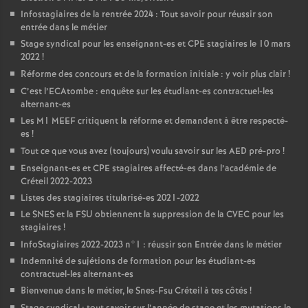
Infostagiaires de la rentrée 2024 : Tout savoir pour réussir son
entrée dans le métier
Stage syndical pour les enseignant-es et
CPE
stagiaires le 10 mars
2022
!
Réforme des concours et de la formation initiale : y voir plus clair
!
C’est l’ECAtombe : enquête sur les étudiant-es contractuel-les
alternant-es
Les M1
MEEF
critiquent la réforme et demandent à être respecté-
es
!
Tout ce que vous avez (toujours) voulu savoir sur les
AED
pré-pro
!
Enseignant-es et
CPE
stagiaires affecté-es dans l’académie de
Créteil 2022-2023
Listes des stagiaires titularisé-es 2021-2022
Le
SNES
et la
FSU
obtiennent la suppression de la
CVEC
pour les
stagiaires
!
InfoStagiaires 2022-2023 n°1 : réussir son Entrée dans le métier
Indemnité de sujétions de formation pour les étudiant-es
contractuel-les alternant-es
Bienvenue dans le métier, le Snes-Fsu Créteil à tes côtés
!