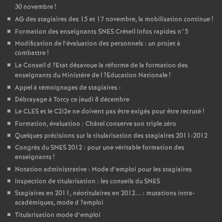
30 novembre
!
AG
des stagiaires des 15 et 17 novembre, la mobilisation continue
!
Formation des enseignants
SNES
Créteil Infos rapides n°5
Modification de l’évaluation des personnels : un projet à
combattre
!
Le Conseil d
?Etat désavoue la réforme de la formation des
enseignants du Ministère de l
?Education Nationale
!
Appel à témoignages de stagiaires :
Débrayage à Torcy ce jeudi 8 décembre
Le
CLES
et le C2i2e ne doivent pas être exigés pour être recruté
!
Formation, évaluation : Châtel conserve son triple zéro
Quelques précisions sur la titularisation des stagiaires 2011-2012
Congrès du
SNES
2012 : pour une véritable formation des
enseignants
!
Notation administrative : Mode d’emploi pour les stagiaires
Inspection de titularisation : les conseils du
SNES
Stagiaires en 2011, néotitulaires en 2012... : mutations intra-
académiques, mode d
?emploi
Titularisation mode d’emploi