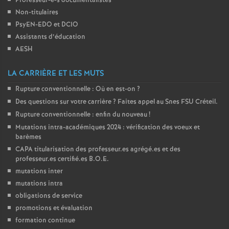
Professeur-e-s documentalistes
Non-titulaires
o
PsyEN-
EDO
et
DCIO
Assistants d’éducation
u
AESH
r
LA CARRIÈRE ET LES MUTS
Rupture conventionnelle : Où en est-on
?
s
Des questions sur votre carrière
? Faites appel au Snes
FSU
Créteil.
Rupture conventionnelle : enfin du nouveau
!
Mutations intra-académiques 2024 : vérification des voeux et
barèmes
CAPA
titularisation des professeur.es agrégé.es et des
professeur.es certifié.es
B.O.E.
mutations inter
mutations intra
obligations de service
promotions et évaluation
formation continue