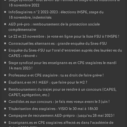
Stage syndical : tout savoir sur l’année de stage et les mutations le
18 novembre 2022
InfoStagiaires n°2 2022-2023 : élections
INSPE
, stage du
18 novembre, indemnités
AED
pré-pro : remboursement de la protection sociale
complémentaire
Le 22 et 23 novembre : je vote en ligne pour la liste
FSU
à l’
INSPE
!
Contractuel
·
les alternant
·
es : grande enquête du Snes-
FSU
Enquête du Snes-
FSU
sur l’oral d’entretien auprès des lauréat•es du
CAPES
«
rénové
»
Stage syndical pour les enseignant-es et
CPE
stagiaires le mardi
14 mars 2023
!
Professeur.e et
CPE
stagiaire : tu as droit de faire grève
!
Étudiant.e en M1
MEEF
: que faire pour le M2
?
Remboursement du trajet pour se rendre à un concours (
CAPES
,
CAPET
, agrégation, etc.)
Candidat.es aux concours : je fais mes voeux avant le 5 juin
!
Titularisation des stagiaires :
VISIO
le 30 mai à 18h30
Campagne de recrutement
AED
-prépro : jusqu’au 28 mai 2023
!
Enseignant.es et
CPE
stagiaires affecté.es dans l’académie de