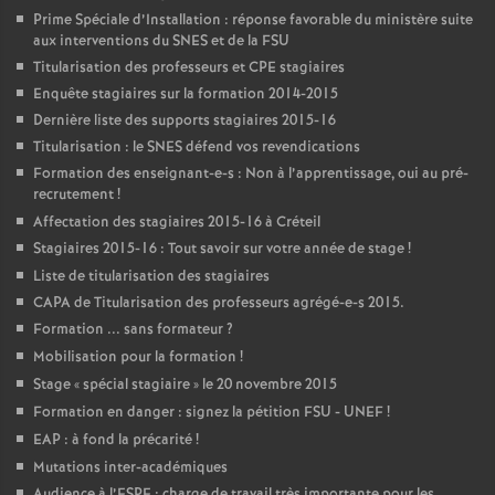
Prime Spéciale d’Installation : réponse favorable du ministère suite
aux interventions du
SNES
et de la
FSU
Titularisation des professeurs et
CPE
stagiaires
Enquête stagiaires sur la formation 2014-2015
Dernière liste des supports stagiaires 2015-16
Titularisation : le
SNES
défend vos revendications
Formation des enseignant-e-s : Non à l’apprentissage, oui au pré-
recrutement
!
Affectation des stagiaires 2015-16 à Créteil
Stagiaires 2015-16 : Tout savoir sur votre année de stage
!
Liste de titularisation des stagiaires
CAPA
de Titularisation des professeurs agrégé-e-s 2015.
Formation ... sans formateur
?
Mobilisation pour la formation
!
Stage «
spécial stagiaire
» le 20 novembre 2015
Formation en danger : signez la pétition
FSU
-
UNEF
!
EAP
: à fond la précarité
!
Mutations inter-académiques
Audience à l’
ESPE
: charge de travail très importante pour les