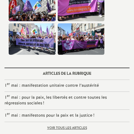
e
c
o
n
d
ARTICLES DE LA RUBRIQUE
d
er
1
mai : manifestation unitaire contre l’austérité
e
er
1
mai : pour la paix, les libertés et contre toutes les
régressions sociales
!
g
er
1
mai : manifestons pour la paix et la justice
!
r
VOIR TOUS LES ARTICLES