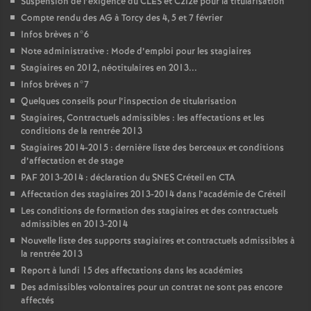
Suspension de l’exigence du
CLES
et C2I2e pour la titularisation
Compte rendu des
AG
à Torcy des 4, 5 et 7 février
Infos brèves n°6
Note administrative : Mode d’emploi pour les stagiaires
Stagiaires en 2012, néotitulaires en 2013...
Infos brèves n°7
Quelques conseils pour l’inspection de titularisation
Stagiaires, Contractuels admissibles : les affectations et les
conditions de la rentrée 2013
Stagiaires 2014-2015 : dernière liste des berceaux et conditions
d’affectation et de stage
PAF
2013-2014 : déclaration du
SNES
Créteil en
CTA
Affectation des stagiaires 2013-2014 dans l’académie de Créteil
Les conditions de formation des stagiaires et des contractuels
admissibles en 2013-2014
Nouvelle liste des supports stagiaires et contractuels admissibles à
la rentrée 2013
Report à lundi 15 des affectations dans les académies
Des admissibles volontaires pour un contrat ne sont pas encore
affectés