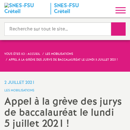
SNES
-
FSU
S
Créteil
y
Reche
n
d
VOUS ÊTES ICI :
ACCUEIL
LES MOBILISATIONS
APPEL À LA GRÈVE DES JURYS DE BACCALAURÉAT LE LUNDI 5 JUILLET 2021
!
i
c
2 JUILLET 2021
LES MOBILISATIONS
a
Appel à la grève des jurys
de baccalauréat le lundi
t
5 juillet 2021
!
N