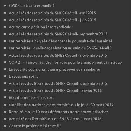
MGEN
: où va la mutuelle
?
Actualités des retraités du
SNES
Créteil- avril 2015
Actualités des retraités du
SNES
Créteil - juin 2015
Action carte pétition intersyndicale
Actualités des retraités du
SNES
Créteil- septembre 2015
Les retraités à l’Elysée dénoncent la poursuite de l’austérité
Les retraités : quelle organisation au sein du
SNES
-Créteil
?
Actualités des retraités du
SNES
Créteil - novembre 2015
COP
21 - Faire entendre nos voix pour le changement climatique
La sécurité sociale, un bien à préserver et à améliorer
L’accès aux soins
Actualités des Retraités du
SNES
Créteil- décembre 2015
Actualités des Retraités du
SNES
Créteil- janvier 2016
Etat d’urgence : en sortir
!
Mobilisation nationale des retraité-e-s le jeudi 30 mars 2017
Retraité-e-s, le 10 mars défendons notre pouvoir d’achat
Actualité des Retraité-e-s du
SNES
Créteil- mars 2016
Contre le projet de loi travail
!