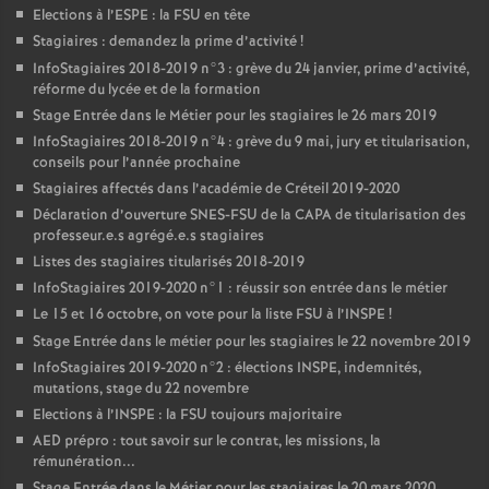
Elections à l’
ESPE
: la
FSU
en tête
Stagiaires : demandez la prime d’activité
!
InfoStagiaires 2018-2019 n°3 : grève du 24 janvier, prime d’activité,
réforme du lycée et de la formation
Stage Entrée dans le Métier pour les stagiaires le 26 mars 2019
InfoStagiaires 2018-2019 n°4 : grève du 9 mai, jury et titularisation,
conseils pour l’année prochaine
Stagiaires affectés dans l’académie de Créteil 2019-2020
Déclaration d’ouverture
SNES
-
FSU
de la
CAPA
de titularisation des
professeur.e.s agrégé.e.s stagiaires
Listes des stagiaires titularisés 2018-2019
InfoStagiaires 2019-2020 n°1 : réussir son entrée dans le métier
Le 15 et 16 octobre, on vote pour la liste
FSU
à l’
INSPE
!
Stage Entrée dans le métier pour les stagiaires le 22 novembre 2019
InfoStagiaires 2019-2020 n°2 : élections
INSPE
, indemnités,
mutations, stage du 22 novembre
Elections à l’
INSPE
: la
FSU
toujours majoritaire
AED
prépro : tout savoir sur le contrat, les missions, la
rémunération...
Stage Entrée dans le Métier pour les stagiaires le 20 mars 2020