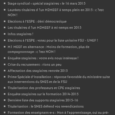
Stage syndical «
spécial stagiaires
» le 16 mars 2015
Lauréats titulaires d
?un
M2MEEF
à temps plein en 2015 : c
?est
NON
!
Elections à l’
ESPE
: déni démocratique
Les titulaires d
?un
M2MEEF
à mi-temps en 2015
Infos stagiaires
!
Elections à l’
ESPE
: votez pour la liste unitaire
FSU
-
UNEF
!
M1
MEEF
en alternance : Moins de formation, plus de
compagnonnage : c
?est
NON
!
Enquête stagiaires : votre avis nous intéresse
!
Crise du recrutement : rions un peu
Affectation des stagiaires rentrée 2015
Prime Spéciale d’Installation : réponse favorable du ministère suite
aux interventions du
SNES
et de la
FSU
Titularisation des professeurs et
CPE
stagiaires
Enquête stagiaires sur la formation 2014-2015
Dernière liste des supports stagiaires 2015-16
Titularisation : le
SNES
défend vos revendications
Formation des enseignant-e-s : Non à l’apprentissage, oui au pré-