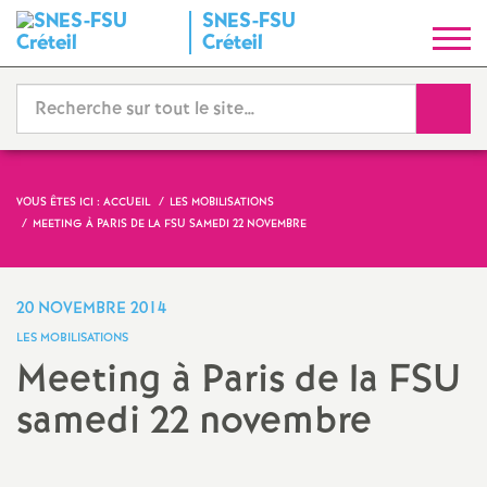
SNES
-
FSU
S
Créteil
y
Reche
n
d
VOUS ÊTES ICI :
ACCUEIL
LES MOBILISATIONS
MEETING À PARIS DE LA
FSU
SAMEDI 22 NOVEMBRE
i
c
20 NOVEMBRE 2014
LES MOBILISATIONS
a
Meeting à Paris de la
FSU
samedi 22 novembre
t
N