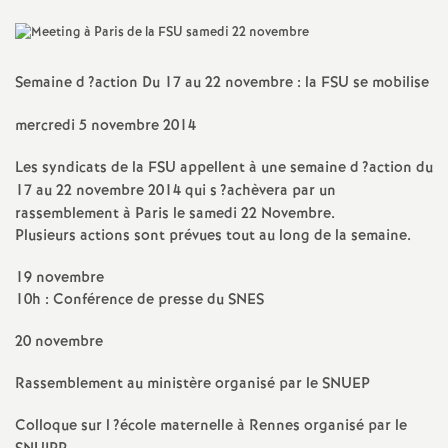
a
t
Semaine d
?action Du 17 au 22 novembre : la
FSU
se mobilise
mercredi 5 novembre 2014
i
Les syndicats de la
FSU
appellent à une semaine d
?action du
o
17 au 22 novembre 2014 qui s
?achèvera par un
rassemblement à Paris le samedi 22 Novembre.
n
Plusieurs actions sont prévues tout au long de la semaine.
19 novembre
a
10h : Conférence de presse du
SNES
l
20 novembre
Rassemblement au ministère organisé par le
SNUEP
d
Colloque sur l
?école maternelle à Rennes organisé par le