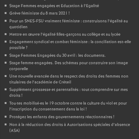
Stage Femmes engagées et Education à l’Egalité
Grève féministe du 8 mars 2021
!
Pour un
SNES
-
FSU
vraiment féministe : construisons l’égalité au
quotidien
Mettre en œuvre l’égalité filles-garçons au collège et au lycée
Engagement syndical et combat féministe : la conciliation est-elle
possible
?
Stage Femmes Engagées du 30 avril : les documents.
Stage femme engagées. Des schémas pour construire son image
corporelle
Une nouvelle avancée dans le respect des droits des femmes non
titulaires de l’académie de Créteil
Supplément grossesse et parentalités : tout comprendre sur mes
droits
!
Tou
·
tes mobilisé
·
es le 19 octobre contre la culture du viol et pour
l’inscription du consentement dans la loi
!
Protégez les enfants des gouvernements réactionnaires
!
Non à la réduction des droits à Autorisations spéciales d’absence
(
ASA
)