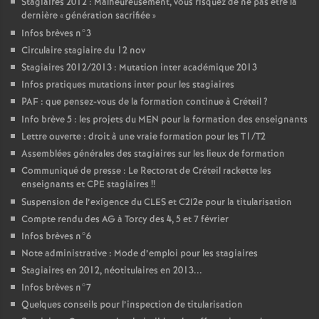
Stagiaires 2012 : Malheureusement, vous risquez de ne pas être la
dernière «
génération sacrifiée
»
Infos brèves n°3
Circulaire stagiaire du 12 nov
Stagiaires 2012/2013 : Mutation inter académique 2013
Infos pratiques mutations inter pour les stagiaires
PAF
: que pensez-vous de la formation continue à Créteil
?
Info brève 5 : les projets du
MEN
pour la formation des enseignants
Lettre ouverte : droit à une vraie formation pour les T1/T2
Assemblées générales des stagiaires sur les lieux de formation
Communiqué de presse : Le Rectorat de Créteil rackette les
enseignants et
CPE
stagiaires
!!
Suspension de l’exigence du
CLES
et C2I2e pour la titularisation
Compte rendu des
AG
à Torcy des 4, 5 et 7 février
Infos brèves n°6
Note administrative : Mode d’emploi pour les stagiaires
Stagiaires en 2012, néotitulaires en 2013...
Infos brèves n°7
Quelques conseils pour l’inspection de titularisation