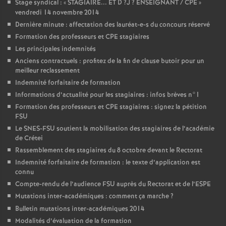
Stage syndical : «
STAGIAIRE
...
ET
D
?J
?
ENSEIGNANT
/
CPE
»
vendredi 14 novembre 2014
Dernière minute : affectation des lauréat-e-s du concours réservé
Formation des professeurs et
CPE
stagiaires
Les principales indemnités
Anciens contractuels : profitez de la fin de clause butoir pour un
meilleur reclassement
Indemnité forfaitaire de formation
Informations d’actualité pour les stagiaires : infos brèves n°1
Formation des professeurs et
CPE
stagiaires : signez la pétition
FSU
Le
SNES
-
FSU
soutient la mobilisation des stagiaires de l’académie
de Crétei
Rassemblement des stagiaires du 8 octobre devant le Rectorat
Indemnité forfaitaire de formation : le texte d’application est
connu
Compte-rendu de l’audience
FSU
auprès du Rectorat et de l’
ESPE
Mutations inter-académiques : comment ça marche
?
Bulletin mutations inter-académiques 2014
Modalités d’évaluation de la formation