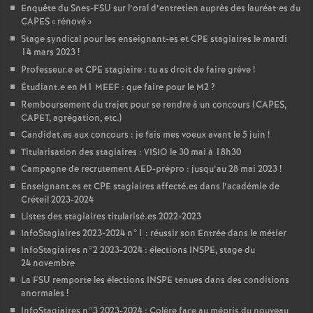
Enquête du Snes-
FSU
sur l’oral d’entretien auprès des lauréat•es du
CAPES
«
rénové
»
Stage syndical pour les enseignant-es et
CPE
stagiaires le mardi
14 mars 2023
!
Professeur.e et
CPE
stagiaire : tu as droit de faire grève
!
Étudiant.e en M1
MEEF
: que faire pour le M2
?
Remboursement du trajet pour se rendre à un concours (
CAPES
,
CAPET
, agrégation, etc.)
Candidat.es aux concours : je fais mes voeux avant le 5 juin
!
Titularisation des stagiaires :
VISIO
le 30 mai à 18h30
Campagne de recrutement
AED
-prépro : jusqu’au 28 mai 2023
!
Enseignant.es et
CPE
stagiaires affecté.es dans l’académie de
Créteil 2023-2024
Listes des stagiaires titularisé.es 2022-2023
InfoStagiaires 2023-2024 n°1 : réussir son Entrée dans le métier
InfoStagiaires n°2 2023-2024 : élections
INSPE
, stage du
24 novembre
La
FSU
remporte les élections
INSPE
tenues dans des conditions
anormales
!
InfoStagiaires n°3 2023-2024 : Colère face au mépris du nouveau