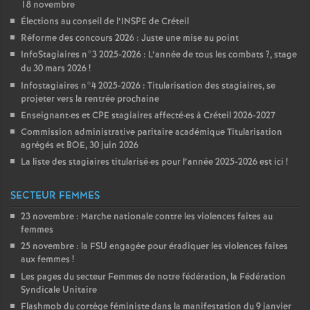
18 novembre
Élections au conseil de l’
INSPE
de Créteil
Réforme des concours 2026 : Juste une mise au point
InfoStagiaires n°3 2025-2026 : L’année de tous les combats
?, stage
du 30 mars 2026
!
Infostagiaires n°4 2025-2026 : Titularisation des stagiaires, se
projeter vers la rentrée prochaine
Enseignant
·
es et
CPE
stagiaires affecté
·
es à Créteil 2026-2027
Commission administrative paritaire académique Titularisation
agrégés et
BOE
, 30 juin 2026
La liste des stagiaires titularisé
·
es pour l’année 2025-2026 est ici
!
SECTEUR FEMMES
23 novembre : Marche nationale contre les violences faites au
femmes
25 novembre : la
FSU
engagée pour éradiquer les violences faites
aux femmes
!
Les pages du secteur Femmes de notre fédération, la Fédération
Syndicale Unitaire
Flashmob du cortège féministe dans la manifestation du 9 janvier