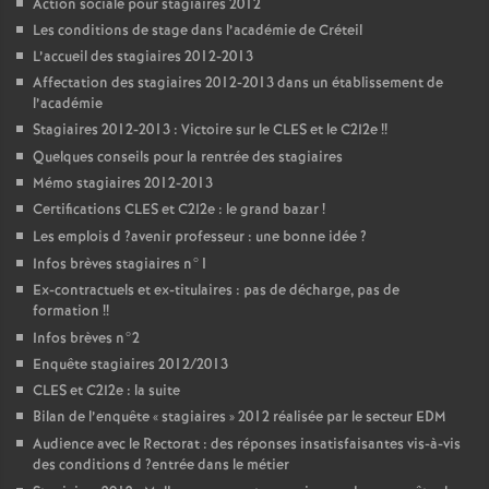
Action sociale pour stagiaires 2012
Les conditions de stage dans l’académie de Créteil
L’accueil des stagiaires 2012-2013
Affectation des stagiaires 2012-2013 dans un établissement de
l’académie
Stagiaires 2012-2013 : Victoire sur le
CLES
et le C2I2e
!!
Quelques conseils pour la rentrée des stagiaires
Mémo stagiaires 2012-2013
Certifications
CLES
et C2I2e : le grand bazar
!
Les emplois d
?avenir professeur : une bonne idée
?
Infos brèves stagiaires n°1
Ex-contractuels et ex-titulaires : pas de décharge, pas de
formation
!!
Infos brèves n°2
Enquête stagiaires 2012/2013
CLES
et C2I2e : la suite
Bilan de l’enquête «
stagiaires
» 2012 réalisée par le secteur
EDM
Audience avec le Rectorat : des réponses insatisfaisantes vis-à-vis
des conditions d
?entrée dans le métier