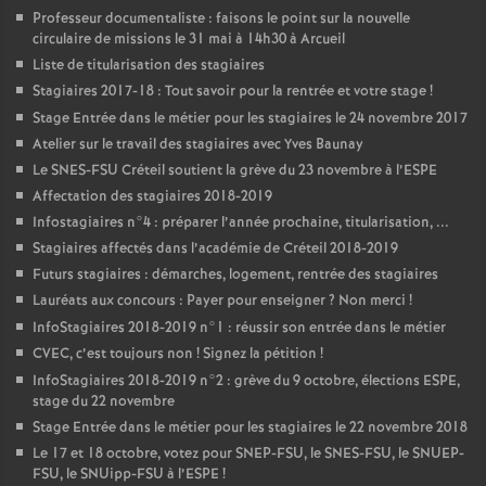
Professeur documentaliste : faisons le point sur la nouvelle
circulaire de missions le 31 mai à 14h30 à Arcueil
Liste de titularisation des stagiaires
Stagiaires 2017-18 : Tout savoir pour la rentrée et votre stage
!
Stage Entrée dans le métier pour les stagiaires le 24 novembre 2017
Atelier sur le travail des stagiaires avec Yves Baunay
Le
SNES
-
FSU
Créteil soutient la grève du 23 novembre à l’
ESPE
Affectation des stagiaires 2018-2019
Infostagiaires n°4 : préparer l’année prochaine, titularisation, ...
Stagiaires affectés dans l’académie de Créteil 2018-2019
Futurs stagiaires : démarches, logement, rentrée des stagiaires
Lauréats aux concours : Payer pour enseigner
? Non merci
!
InfoStagiaires 2018-2019 n°1 : réussir son entrée dans le métier
CVEC
, c’est toujours non
! Signez la pétition
!
InfoStagiaires 2018-2019 n°2 : grève du 9 octobre, élections
ESPE
,
stage du 22 novembre
Stage Entrée dans le métier pour les stagiaires le 22 novembre 2018
Le 17 et 18 octobre, votez pour
SNEP
-
FSU
, le
SNES
-
FSU
, le
SNUEP
-
FSU
, le SNUipp-
FSU
à l’
ESPE
!