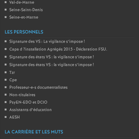
Val-de-Marne
é
Seine-Saint-Denis
Seine-et-Marne
O
LES PERSONNELS
r
Signature des
VS
: La vigilance s’impose
!
Capa d
?installation Agrégés 2015 - Déclaration
FSU
.
l
Signature des états
VS
: la vigilance s’impose
!
Signature des états
VS
: la vigilance s’impose
!
é
Tzr
Cpe
a
Professeur-e-s documentalistes
Non-titulaires
n
PsyEN-
EDO
et
DCIO
Assistants d’éducation
s
AESH
LA CARRIÈRE ET LES MUTS
T