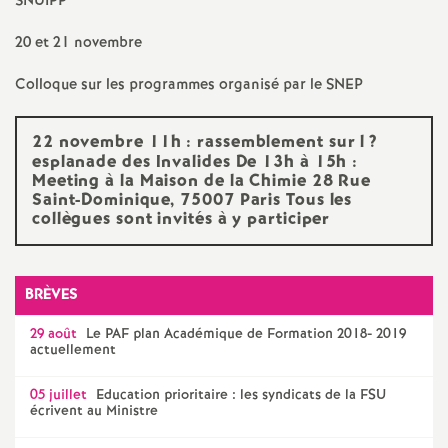
e
SNUIPP
s
20 et 21 novembre
Colloque sur les programmes organisé par le
SNEP
E
22 novembre 11h : rassemblement sur l
?
n
esplanade des Invalides De 13h à 15h :
Meeting à la Maison de la Chimie 28 Rue
s
Saint-Dominique, 75007 Paris Tous les
collègues sont invités à y participer
e
BRÈVES
i
29 août
Le
PAF
plan Académique de Formation 2018- 2019
g
actuellement
05 juillet
Education prioritaire : les syndicats de la
FSU
n
écrivent au Ministre