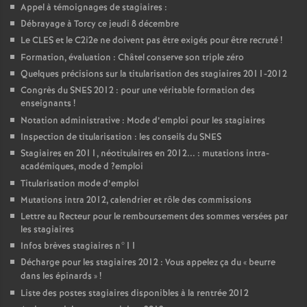
Appel à témoignages de stagiaires :
Débrayage à Torcy ce jeudi 8 décembre
Le
CLES
et le C2i2e ne doivent pas être exigés pour être recruté
!
Formation, évaluation : Châtel conserve son triple zéro
Quelques précisions sur la titularisation des stagiaires 2011-2012
Congrès du
SNES
2012 : pour une véritable formation des
enseignants
!
Notation administrative : Mode d’emploi pour les stagiaires
Inspection de titularisation : les conseils du
SNES
Stagiaires en 2011, néotitulaires en 2012... : mutations intra-
académiques, mode d
?emploi
Titularisation mode d’emploi
Mutations intra 2012, calendrier et rôle des commissions
Lettre au Recteur pour le remboursement des sommes versées par
les stagiaires
Infos brèves stagiaires n°11
Décharge pour les stagiaires 2012 : Vous appelez ça du «
beurre
dans les épinards
»
!
Liste des postes stagiaires disponibles à la rentrée 2012