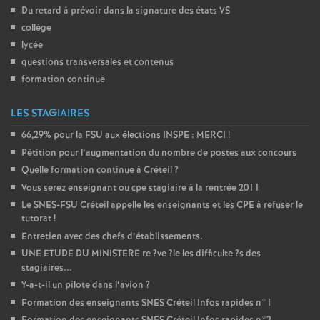
Du retard à prévoir dans la signature des états
VS
collège
lycée
questions transversales et contenus
formation continue
LES STAGIAIRES
66,29% pour la
FSU
aux élections
INSPE
:
MERCI
!
Pétition pour l’augmentation du nombre de postes aux concours
Quelle formation continue à Créteil
?
Vous serez enseignant ou cpe stagiaire à la rentrée 2011
Le
SNES
-
FSU
Créteil appelle les enseignants et les
CPE
à refuser le
tutorat
!
Entretien avec des chefs d’établissements.
UNE
ETUDE
DU
MINISTERE
re
?ve
?le les difficulte
?s des
stagiaires...
Y-a-t-il un pilote dans l’avion
?
Formation des enseignants
SNES
Créteil Infos rapides n°1