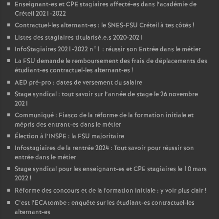
Enseignant-es et
CPE
stagiaires affecté-es dans l’académie de
Créteil 2021-2022
Contractuel-les alternant-es : le
SNES
-
FSU
Créteil à tes côtés
!
Listes des stagiaires titularisé.e.s 2020-2021
InfoStagiaires 2021-2022 n°1 : réussir son Entrée dans le métier
La
FSU
demande le remboursement des frais de déplacements des
étudiant-es contractuel-les alternant-es
!
AED
pré-pro : dates de versement du salaire
Stage syndical : tout savoir sur l’année de stage le 26 novembre
2021
Communiqué : Fiasco de la réforme de la formation initiale et
mépris des entrant-es dans le métier
Élection à l’
INSPE
: la
FSU
majoritaire
Infostagiaires de la rentrée 2024 : Tout savoir pour réussir son
entrée dans le métier
Stage syndical pour les enseignant-es et
CPE
stagiaires le 10 mars
2022
!
Réforme des concours et de la formation initiale : y voir plus clair
!
C’est l’ECAtombe : enquête sur les étudiant-es contractuel-les
alternant-es