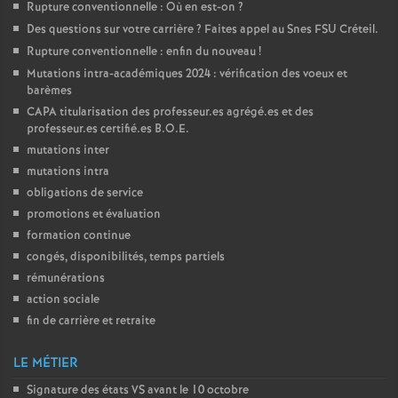
Rupture conventionnelle : Où en est-on
?
o
Des questions sur votre carrière
? Faites appel au Snes
FSU
Créteil.
Rupture conventionnelle : enfin du nouveau
!
u
Mutations intra-académiques 2024 : vérification des voeux et
barèmes
CAPA
titularisation des professeur.es agrégé.es et des
r
professeur.es certifié.es
B.O.E.
mutations inter
s
mutations intra
obligations de service
promotions et évaluation
formation continue
congés, disponibilités, temps partiels
rémunérations
action sociale
fin de carrière et retraite
LE MÉTIER
Signature des états
VS
avant le 10 octobre