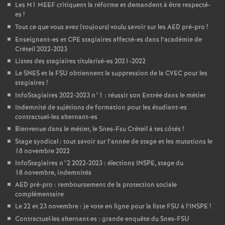
Les M1
MEEF
critiquent la réforme et demandent à être respecté-
es
!
Tout ce que vous avez (toujours) voulu savoir sur les
AED
pré-pro
!
Enseignant-es et
CPE
stagiaires affecté-es dans l’académie de
Créteil 2022-2023
Listes des stagiaires titularisé-es 2021-2022
Le
SNES
et la
FSU
obtiennent la suppression de la
CVEC
pour les
stagiaires
!
InfoStagiaires 2022-2023 n°1 : réussir son Entrée dans le métier
Indemnité de sujétions de formation pour les étudiant-es
contractuel-les alternant-es
Bienvenue dans le métier, le Snes-Fsu Créteil à tes côtés
!
Stage syndical : tout savoir sur l’année de stage et les mutations le
18 novembre 2022
InfoStagiaires n°2 2022-2023 : élections
INSPE
, stage du
18 novembre, indemnités
AED
pré-pro : remboursement de la protection sociale
complémentaire
Le 22 et 23 novembre : je vote en ligne pour la liste
FSU
à l’
INSPE
!
Contractuel
·
les alternant
·
es : grande enquête du Snes-
FSU