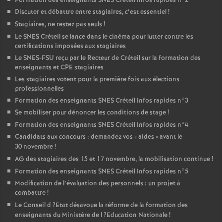
Formation des enseignants
SNES
Créteil Infos rapides n°2
Discuter et débattre entre stagiaires, c’est essentiel
!
Stagiaires, ne restez pas seuls
!
Le
SNES
Créteil se lance dans le cinéma pour lutter contre les
certifications imposées aux stagiaires
Le
SNES
-
FSU
reçu par le Recteur de Créteil sur la formation des
enseignants et
CPE
stagiaires
Les stagiaires votent pour la première fois aux élections
professionnelles
Formation des enseignants
SNES
Créteil Infos rapides n°3
Se mobiliser pour dénoncer les conditions de stage
!
Formation des enseignants
SNES
Créteil Infos rapides n°4
Candidats aux concours : demandez vos «
aides
» avant le
30 novembre
!
AG
des stagiaires des 15 et 17 novembre, la mobilisation continue
!
Formation des enseignants
SNES
Créteil Infos rapides n°5
Modification de l’évaluation des personnels : un projet à
combattre
!
Le Conseil d
?Etat désavoue la réforme de la formation des
enseignants du Ministère de l
?Education Nationale
!