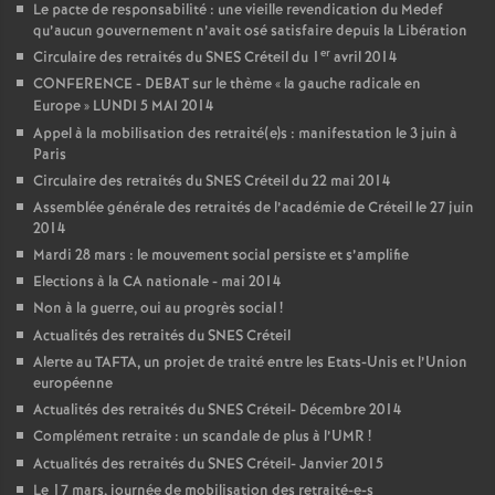
Le pacte de responsabilité : une vieille revendication du Medef
qu’aucun gouvernement n’avait osé satisfaire depuis la Libération
er
Circulaire des retraités du
SNES
Créteil du 1
avril 2014
CONFERENCE
-
DEBAT
sur le thème «
la gauche radicale en
Europe
»
LUNDI
5
MAI
2014
Appel à la mobilisation des retraité(e)s : manifestation le 3 juin à
Paris
Circulaire des retraités du
SNES
Créteil du 22 mai 2014
Assemblée générale des retraités de l’académie de Créteil le 27 juin
2014
Mardi 28 mars : le mouvement social persiste et s’amplifie
Elections à la
CA
nationale - mai 2014
Non à la guerre, oui au progrès social
!
Actualités des retraités du
SNES
Créteil
Alerte au
TAFTA
, un projet de traité entre les Etats-Unis et l’Union
européenne
Actualités des retraités du
SNES
Créteil- Décembre 2014
Complément retraite : un scandale de plus à l’
UMR
!
Actualités des retraités du
SNES
Créteil- Janvier 2015
Le 17 mars, journée de mobilisation des retraité-e-s