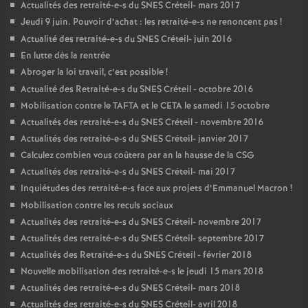
Actualités des retraité-e-s du
SNES
Créteil- mars 2017
Jeudi 9 juin. Pouvoir d’achat : les retraité-e-s ne renoncent pas
!
Actualité des retraité-e-s du
SNES
Créteil- juin 2016
En lutte dès la rentrée
Abroger la loi travail, c’est possible
!
Actualité des Retraité-e-s du
SNES
Créteil - octobre 2016
Mobilisation contre le
TAFTA
et le
CETA
le samedi 15 octobre
Actualités des retraité-e-s du
SNES
Créteil - novembre 2016
Actualités des retraité-e-s du
SNES
Créteil- janvier 2017
Calculez combien vous coûtera par an la hausse de la
CSG
Actualités des retraité-e-s du
SNES
Créteil- mai 2017
Inquiétudes des retraité-e-s face aux projets d’Emmanuel Macron
!
Mobilisation contre les reculs sociaux
Actualités des retraité-e-s du
SNES
Créteil- novembre 2017
Actualités des retraité-e-s du
SNES
Créteil- septembre 2017
Actualités des Retraité-e-s du
SNES
Créteil - février 2018
Nouvelle mobilisation des retraité-e-s le jeudi 15 mars 2018
Actualités des retraité-e-s du
SNES
Créteil- mars 2018
Actualités des retraité-e-s du
SNES
Créteil- avril 2018