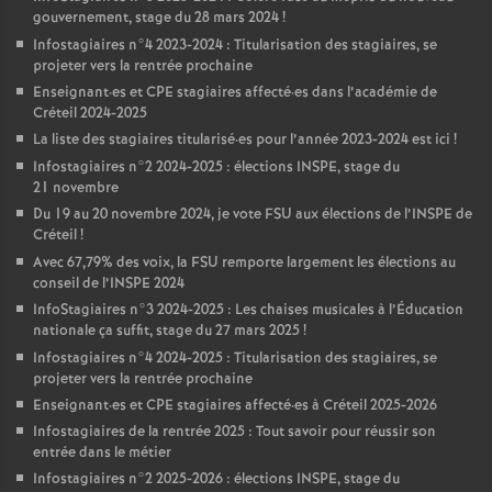
gouvernement, stage du 28 mars 2024
!
Infostagiaires n°4 2023-2024 : Titularisation des stagiaires, se
projeter vers la rentrée prochaine
Enseignant
·
es et
CPE
stagiaires affecté
·
es dans l’académie de
Créteil 2024-2025
La liste des stagiaires titularisé
·
es pour l’année 2023-2024 est ici
!
Infostagiaires n°2 2024-2025 : élections
INSPE
, stage du
21 novembre
Du 19 au 20 novembre 2024, je vote
FSU
aux élections de l’
INSPE
de
Créteil
!
Avec 67,79% des voix, la
FSU
remporte largement les élections au
conseil de l’
INSPE
2024
InfoStagiaires n°3 2024-2025 : Les chaises musicales à l’Éducation
nationale ça suffit, stage du 27 mars 2025
!
Infostagiaires n°4 2024-2025 : Titularisation des stagiaires, se
projeter vers la rentrée prochaine
Enseignant
·
es et
CPE
stagiaires affecté
·
es à Créteil 2025-2026
Infostagiaires de la rentrée 2025 : Tout savoir pour réussir son
entrée dans le métier
Infostagiaires n°2 2025-2026 : élections
INSPE
, stage du