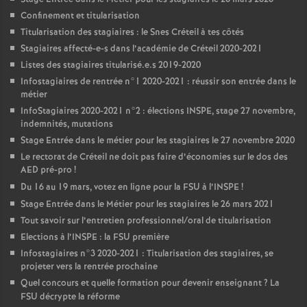
Confinement et titularisation
Titularisation des stagiaires : le Snes Créteil à tes côtés
Stagiaires affecté-e-s dans l’académie de Créteil 2020-2021
Listes des stagiaires titularisé.e.s 2019-2020
Infostagiaires de rentrée n°1 2020-2021 : réussir son entrée dans le
métier
InfoStagiaires 2020-2021 n°2 : élections
INSPE
, stage 27 novembre,
indemnités, mutations
Stage Entrée dans le métier pour les stagiaires le 27 novembre 2020
Le rectorat de Créteil ne doit pas faire d’économies sur le dos des
AED
pré-pro
!
Du 16 au 19 mars, votez en ligne pour la
FSU
à l’
INSPE
!
Stage Entrée dans le Métier pour les stagiaires le 26 mars 2021
Tout savoir sur l’entretien professionnel/oral de titularisation
Elections à l’
INSPE
: la
FSU
première
Infostagiaires n°3 2020-2021 : Titularisation des stagiaires, se
projeter vers la rentrée prochaine
Quel concours et quelle formation pour devenir enseignant
? La
FSU
décrypte la réforme