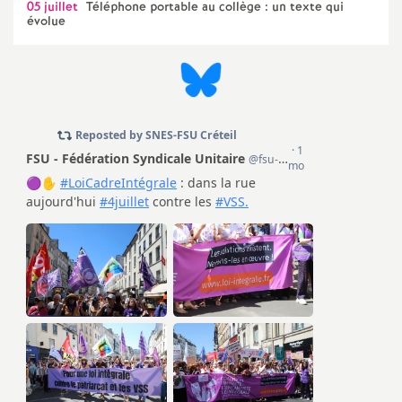
e
05 juillet
Téléphone portable au collège : un texte qui
évolue
m
e
n
t
s
d
e
S