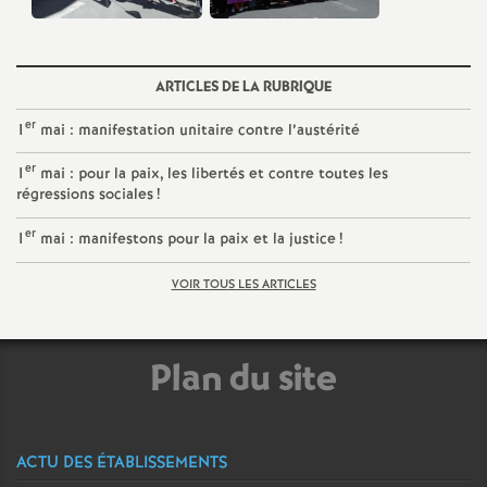
e
c
ARTICLES DE LA RUBRIQUE
o
er
1
mai : manifestation unitaire contre l’austérité
er
1
mai : pour la paix, les libertés et contre toutes les
n
régressions sociales
!
d
er
1
mai : manifestons pour la paix et la justice
!
VOIR TOUS LES ARTICLES
d
e
Plan du site
g
r
ACTU DES ÉTABLISSEMENTS