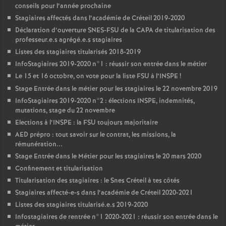
conseils pour l’année prochaine
Stagiaires affectés dans l’académie de Créteil 2019-2020
Déclaration d’ouverture
SNES
-
FSU
de la
CAPA
de titularisation des
professeur.e.s agrégé.e.s stagiaires
Listes des stagiaires titularisés 2018-2019
InfoStagiaires 2019-2020 n°1 : réussir son entrée dans le métier
Le 15 et 16 octobre, on vote pour la liste
FSU
à l’
INSPE
!
Stage Entrée dans le métier pour les stagiaires le 22 novembre 2019
InfoStagiaires 2019-2020 n°2 : élections
INSPE
, indemnités,
mutations, stage du 22 novembre
Elections à l’
INSPE
: la
FSU
toujours majoritaire
AED
prépro : tout savoir sur le contrat, les missions, la
rémunération...
Stage Entrée dans le Métier pour les stagiaires le 20 mars 2020
Confinement et titularisation
Titularisation des stagiaires : le Snes Créteil à tes côtés
Stagiaires affecté-e-s dans l’académie de Créteil 2020-2021
Listes des stagiaires titularisé.e.s 2019-2020
Infostagiaires de rentrée n°1 2020-2021 : réussir son entrée dans le