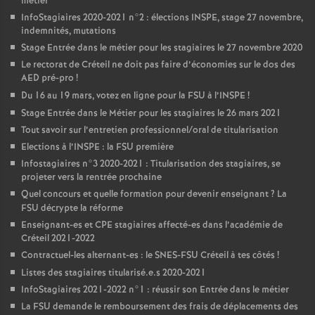
métier
InfoStagiaires 2020-2021 n°2 : élections
INSPE
, stage 27 novembre,
indemnités, mutations
Stage Entrée dans le métier pour les stagiaires le 27 novembre 2020
Le rectorat de Créteil ne doit pas faire d’économies sur le dos des
AED
pré-pro
!
Du 16 au 19 mars, votez en ligne pour la
FSU
à l’
INSPE
!
Stage Entrée dans le Métier pour les stagiaires le 26 mars 2021
Tout savoir sur l’entretien professionnel/oral de titularisation
Elections à l’
INSPE
: la
FSU
première
Infostagiaires n°3 2020-2021 : Titularisation des stagiaires, se
projeter vers la rentrée prochaine
Quel concours et quelle formation pour devenir enseignant
? La
FSU
décrypte la réforme
Enseignant-es et
CPE
stagiaires affecté-es dans l’académie de
Créteil 2021-2022
Contractuel-les alternant-es : le
SNES
-
FSU
Créteil à tes côtés
!
Listes des stagiaires titularisé.e.s 2020-2021
InfoStagiaires 2021-2022 n°1 : réussir son Entrée dans le métier
La
FSU
demande le remboursement des frais de déplacements des