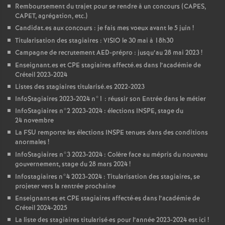
Remboursement du trajet pour se rendre à un concours (
CAPES
,
CAPET
, agrégation, etc.)
Candidat.es aux concours : je fais mes voeux avant le 5 juin
!
Titularisation des stagiaires :
VISIO
le 30 mai à 18h30
Campagne de recrutement
AED
-prépro : jusqu’au 28 mai 2023
!
Enseignant.es et
CPE
stagiaires affecté.es dans l’académie de
Créteil 2023-2024
Listes des stagiaires titularisé.es 2022-2023
InfoStagiaires 2023-2024 n°1 : réussir son Entrée dans le métier
InfoStagiaires n°2 2023-2024 : élections
INSPE
, stage du
24 novembre
La
FSU
remporte les élections
INSPE
tenues dans des conditions
anormales
!
InfoStagiaires n°3 2023-2024 : Colère face au mépris du nouveau
gouvernement, stage du 28 mars 2024
!
Infostagiaires n°4 2023-2024 : Titularisation des stagiaires, se
projeter vers la rentrée prochaine
Enseignant
·
es et
CPE
stagiaires affecté
·
es dans l’académie de
Créteil 2024-2025
La liste des stagiaires titularisé
·
es pour l’année 2023-2024 est ici
!