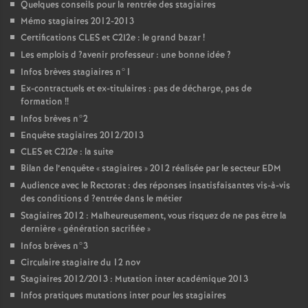
Quelques conseils pour la rentrée des stagiaires
Mémo stagiaires 2012-2013
Certifications
CLES
et C2I2e : le grand bazar
!
Les emplois d
?avenir professeur : une bonne idée
?
Infos brèves stagiaires n°1
Ex-contractuels et ex-titulaires : pas de décharge, pas de
formation
!!
Infos brèves n°2
Enquête stagiaires 2012/2013
CLES
et C2I2e : la suite
Bilan de l’enquête «
stagiaires
» 2012 réalisée par le secteur
EDM
Audience avec le Rectorat : des réponses insatisfaisantes vis-à-vis
des conditions d
?entrée dans le métier
Stagiaires 2012 : Malheureusement, vous risquez de ne pas être la
dernière «
génération sacrifiée
»
Infos brèves n°3
Circulaire stagiaire du 12 nov
Stagiaires 2012/2013 : Mutation inter académique 2013
Infos pratiques mutations inter pour les stagiaires