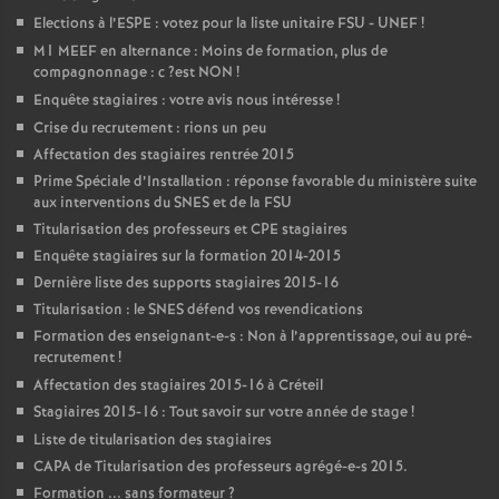
Elections à l’
ESPE
: votez pour la liste unitaire
FSU
-
UNEF
!
M1
MEEF
en alternance : Moins de formation, plus de
compagnonnage : c
?est
NON
!
Enquête stagiaires : votre avis nous intéresse
!
Crise du recrutement : rions un peu
Affectation des stagiaires rentrée 2015
Prime Spéciale d’Installation : réponse favorable du ministère suite
aux interventions du
SNES
et de la
FSU
Titularisation des professeurs et
CPE
stagiaires
Enquête stagiaires sur la formation 2014-2015
Dernière liste des supports stagiaires 2015-16
Titularisation : le
SNES
défend vos revendications
Formation des enseignant-e-s : Non à l’apprentissage, oui au pré-
recrutement
!
Affectation des stagiaires 2015-16 à Créteil
Stagiaires 2015-16 : Tout savoir sur votre année de stage
!
Liste de titularisation des stagiaires
CAPA
de Titularisation des professeurs agrégé-e-s 2015.
Formation ... sans formateur
?