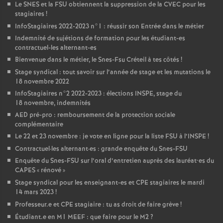
Le
SNES
et la
FSU
obtiennent la suppression de la
CVEC
pour les
stagiaires
!
InfoStagiaires 2022-2023 n°1 : réussir son Entrée dans le métier
Indemnité de sujétions de formation pour les étudiant-es
contractuel-les alternant-es
Bienvenue dans le métier, le Snes-Fsu Créteil à tes côtés
!
Stage syndical : tout savoir sur l’année de stage et les mutations le
18 novembre 2022
InfoStagiaires n°2 2022-2023 : élections
INSPE
, stage du
18 novembre, indemnités
AED
pré-pro : remboursement de la protection sociale
complémentaire
Le 22 et 23 novembre : je vote en ligne pour la liste
FSU
à l’
INSPE
!
Contractuel
·
les alternant
·
es : grande enquête du Snes-
FSU
Enquête du Snes-
FSU
sur l’oral d’entretien auprès des lauréat•es du
CAPES
«
rénové
»
Stage syndical pour les enseignant-es et
CPE
stagiaires le mardi
14 mars 2023
!
Professeur.e et
CPE
stagiaire : tu as droit de faire grève
!
Étudiant.e en M1
MEEF
: que faire pour le M2
?