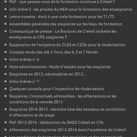
PAF
: que pensez-vous de la formation continue à Créteil
?
Info brève 5 : les projets du
MEN
pour la formation des enseignants
Lettre ouverte : droit à une vraie formation pour les T1/T2
Assemblées générales des stagiaires sur les lieux de formation
Communiqué de presse : Le Rectorat de Créteil rackette les
enseignants et
CPE
stagiaires
!!
Suspension de l’exigence du
CLES
et C2I2e pour la titularisation
Compte rendu des
AG
à Torcy des 4, 5 et 7 février
Infos brèves n°6
Note administrative : Mode d’emploi pour les stagiaires
Stagiaires en 2012, néotitulaires en 2013...
Infos brèves n°7
Quelques conseils pour l’inspection de titularisation
Stagiaires, Contractuels admissibles : les affectations et les
conditions de la rentrée 2013
Stagiaires 2014-2015 : dernière liste des berceaux et conditions
d’affectation et de stage
PAF
2013-2014 : déclaration du
SNES
Créteil en
CTA
Affectation des stagiaires 2013-2014 dans l’académie de Créteil