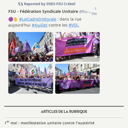
e
c
o
n
d
d
e
g
ARTICLES DE LA RUBRIQUE
r
er
1
mai : manifestation unitaire contre l’austérité