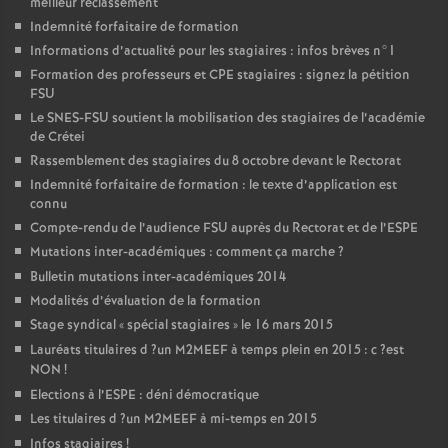
meilleur reclassement
Indemnité forfaitaire de formation
Informations d’actualité pour les stagiaires : infos brèves n°1
Formation des professeurs et
CPE
stagiaires : signez la pétition
FSU
Le
SNES
-
FSU
soutient la mobilisation des stagiaires de l’académie
de Crétei
Rassemblement des stagiaires du 8 octobre devant le Rectorat
Indemnité forfaitaire de formation : le texte d’application est
connu
Compte-rendu de l’audience
FSU
auprès du Rectorat et de l’
ESPE
Mutations inter-académiques : comment ça marche
?
Bulletin mutations inter-académiques 2014
Modalités d’évaluation de la formation
Stage syndical «
spécial stagiaires
» le 16 mars 2015
Lauréats titulaires d
?un
M2MEEF
à temps plein en 2015 : c
?est
NON
!
Elections à l’
ESPE
: déni démocratique
Les titulaires d
?un
M2MEEF
à mi-temps en 2015
Infos stagiaires
!