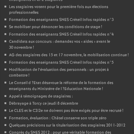
Les stagiaires votent pour la première fois aux élections
professionnelles
Formation des enseignants
SNES
Créteil Infos rapides n°3
Se mobiliser pour dénoncer les conditions de stage
!
Formation des enseignants
SNES
Créteil Infos rapides n°4
Candidats aux concours : demandez vos «
aides
» avant le
30 novembre
!
AG
des stagiaires des 15 et 17 novembre, la mobilisation continue
!
Formation des enseignants
SNES
Créteil Infos rapides n°5
Modification de l’évaluation des personnels : un projet à
combattre
!
Le Conseil d
?Etat désavoue la réforme de la formation des
enseignants du Ministère de l
?Education Nationale
!
Appel à témoignages de stagiaires :
Débrayage à Torcy ce jeudi 8 décembre
Le
CLES
et le C2i2e ne doivent pas être exigés pour être recruté
!
Formation, évaluation : Châtel conserve son triple zéro
Quelques précisions sur la titularisation des stagiaires 2011-2012
Congrès du
SNES
2012 : pour une véritable formation des