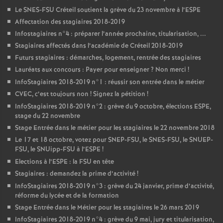
Le
SNES
-
FSU
Créteil soutient la grève du 23 novembre à l’
ESPE
Affectation des stagiaires 2018-2019
Infostagiaires n°4 : préparer l’année prochaine, titularisation, ...
Stagiaires affectés dans l’académie de Créteil 2018-2019
Futurs stagiaires : démarches, logement, rentrée des stagiaires
Lauréats aux concours : Payer pour enseigner
? Non merci
!
InfoStagiaires 2018-2019 n°1 : réussir son entrée dans le métier
CVEC
, c’est toujours non
! Signez la pétition
!
InfoStagiaires 2018-2019 n°2 : grève du 9 octobre, élections
ESPE
,
stage du 22 novembre
Stage Entrée dans le métier pour les stagiaires le 22 novembre 2018
Le 17 et 18 octobre, votez pour
SNEP
-
FSU
, le
SNES
-
FSU
, le
SNUEP
-
FSU
, le SNUipp-
FSU
à l’
ESPE
!
Elections à l’
ESPE
: la
FSU
en tête
Stagiaires : demandez la prime d’activité
!
InfoStagiaires 2018-2019 n°3 : grève du 24 janvier, prime d’activité,
réforme du lycée et de la formation
Stage Entrée dans le Métier pour les stagiaires le 26 mars 2019
InfoStagiaires 2018-2019 n°4 : grève du 9 mai, jury et titularisation,