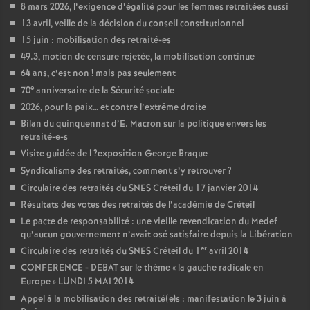
8 mars 2026, l’exigence d’égalité pour les femmes retraitées aussi
13 avril, veille de la décision du conseil constitutionnel
15 juin : mobilisation des retraité-es
49.3, motion de censure rejetée, la mobilisation continue
64 ans, c’est non
! mais pas seulement
e
70
anniversaire de la Sécurité sociale
2026, pour la paix… et contre l’extrême droite
Bilan du quinquennat d’E. Macron sur la politique envers les
retraité-e-s
Visite guidée de l
?exposition George Braque
Syndicalisme des retraités, comment s’y retrouver
?
Circulaire des retraités du
SNES
Créteil du 17 janvier 2014
Résultats des votes des retraités de l’académie de Créteil
Le pacte de responsabilité : une vieille revendication du Medef
qu’aucun gouvernement n’avait osé satisfaire depuis la Libération
er
Circulaire des retraités du
SNES
Créteil du 1
avril 2014
CONFERENCE
-
DEBAT
sur le thème «
la gauche radicale en
Europe
»
LUNDI
5
MAI
2014
Appel à la mobilisation des retraité(e)s : manifestation le 3 juin à