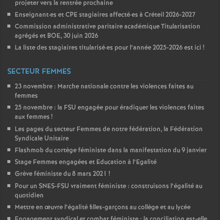
projeter vers la rentrée prochaine
Enseignant
·
es et
CPE
stagiaires affecté
·
es à Créteil 2026-2027
Commission administrative paritaire académique Titularisation
agrégés et
BOE
, 30 juin 2026
La liste des stagiaires titularisé
·
es pour l’année 2025-2026 est ici
!
SECTEUR FEMMES
23 novembre : Marche nationale contre les violences faites au
femmes
25 novembre : la
FSU
engagée pour éradiquer les violences faites
aux femmes
!
Les pages du secteur Femmes de notre fédération, la Fédération
Syndicale Unitaire
Flashmob du cortège féministe dans la manifestation du 9 janvier
Stage Femmes engagées et Education à l’Egalité
Grève féministe du 8 mars 2021
!
Pour un
SNES
-
FSU
vraiment féministe : construisons l’égalité au
quotidien
Mettre en œuvre l’égalité filles-garçons au collège et au lycée
Engagement syndical et combat féministe : la conciliation est-elle