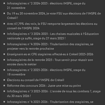
Infostagiaires n°2 2024-2025 : élections
INSPE
, stage du
21 novembre
Du 19 au 20 novembre 2024, je vote
FSU
aux élections de l’
INSPE
de
Créteil
!
Avec 67,79% des voix, la
FSU
remporte largement les élections au
conseil de l’
INSPE
2024
InfoStagiaires n°3 2024-2025 : Les chaises musicales à l’Éducation
nationale ça suffit, stage du 27 mars 2025
!
Infostagiaires n°4 2024-2025 : Titularisation des stagiaires, se
projeter vers la rentrée prochaine
Enseignant
·
es et
CPE
stagiaires affecté
·
es à Créteil 2025-2026
Infostagiaires de la rentrée 2025 : Tout savoir pour réussir son
entrée dans le métier
Infostagiaires n°2 2025-2026 : élections
INSPE
, stage du
18 novembre
Élections au conseil de l’
INSPE
de Créteil
Réforme des concours 2026 : Juste une mise au point
InfoStagiaires n°3 2025-2026 : L’année de tous les combats
?, stage
du 30 mars 2026
!
Infostagiaires n°4 2025-2026 : Titularisation des stagiaires, se