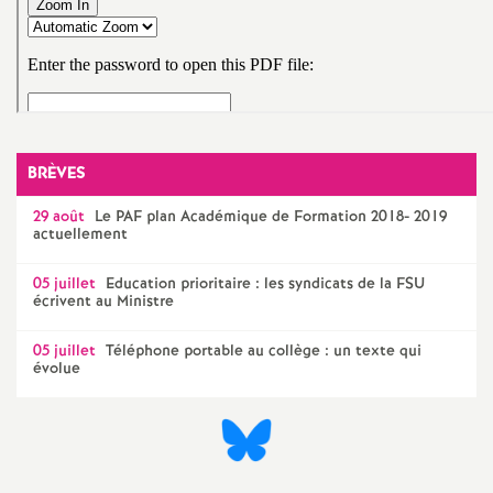
e
m
e
n
BRÈVES
29 août
Le
PAF
plan Académique de Formation 2018- 2019
t
actuellement
s
05 juillet
Education prioritaire : les syndicats de la
FSU
écrivent au Ministre
d
05 juillet
Téléphone portable au collège : un texte qui
évolue
e
S