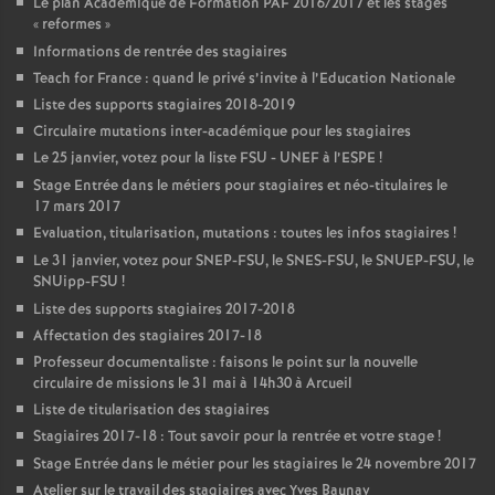
Le plan Académique de Formation
PAF
2016/2017 et les stages
«
reformes
»
Informations de rentrée des stagiaires
Teach for France : quand le privé s’invite à l’Education Nationale
Liste des supports stagiaires 2018-2019
Circulaire mutations inter-académique pour les stagiaires
Le 25 janvier, votez pour la liste
FSU
-
UNEF
à l’
ESPE
!
Stage Entrée dans le métiers pour stagiaires et néo-titulaires le
17 mars 2017
Evaluation, titularisation, mutations : toutes les infos stagiaires
!
Le 31 janvier, votez pour
SNEP
-
FSU
, le
SNES
-
FSU
, le
SNUEP
-
FSU
, le
SNUipp-
FSU
!
Liste des supports stagiaires 2017-2018
Affectation des stagiaires 2017-18
Professeur documentaliste : faisons le point sur la nouvelle
circulaire de missions le 31 mai à 14h30 à Arcueil
Liste de titularisation des stagiaires
Stagiaires 2017-18 : Tout savoir pour la rentrée et votre stage
!
Stage Entrée dans le métier pour les stagiaires le 24 novembre 2017
Atelier sur le travail des stagiaires avec Yves Baunay