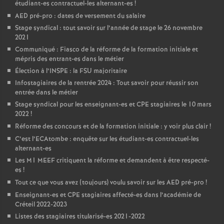
étudiant-es contractuel-les alternant-es
!
AED
pré-pro : dates de versement du salaire
Stage syndical : tout savoir sur l’année de stage le 26 novembre
2021
Communiqué : Fiasco de la réforme de la formation initiale et
mépris des entrant-es dans le métier
Élection à l’
INSPE
: la
FSU
majoritaire
Infostagiaires de la rentrée 2024 : Tout savoir pour réussir son
entrée dans le métier
Stage syndical pour les enseignant-es et
CPE
stagiaires le 10 mars
2022
!
Réforme des concours et de la formation initiale : y voir plus clair
!
C’est l’ECAtombe : enquête sur les étudiant-es contractuel-les
alternant-es
Les M1
MEEF
critiquent la réforme et demandent à être respecté-
es
!
Tout ce que vous avez (toujours) voulu savoir sur les
AED
pré-pro
!
Enseignant-es et
CPE
stagiaires affecté-es dans l’académie de
Créteil 2022-2023
Listes des stagiaires titularisé-es 2021-2022