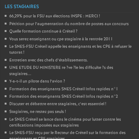
LES STAGIAIRES
66,29% pour la
FSU
aux élections
INSPE
:
MERCI
!
Pétition pour l’augmentation du nombre de postes aux concours
Quelle formation continue à Créteil
?
Vous serez enseignant ou cpe stagiaire à la rentrée 2011
Le
SNES
-
FSU
Créteil appelle les enseignants et les
CPE
à refuser le
tutorat
!
Entretien avec des chefs d’établissements.
UNE
ETUDE
DU
MINISTERE
re
?ve
?le les difficulte
?s des
stagiaires...
Y-a-t-il un pilote dans l’avion
?
Formation des enseignants
SNES
Créteil Infos rapides n°1
Formation des enseignants
SNES
Créteil Infos rapides n°2
Discuter et débattre entre stagiaires, c’est essentiel
!
Stagiaires, ne restez pas seuls
!
Le
SNES
Créteil se lance dans le cinéma pour lutter contre les
certifications imposées aux stagiaires
Le
SNES
-
FSU
reçu par le Recteur de Créteil sur la formation des
enseignants et
CPE
stagiaires