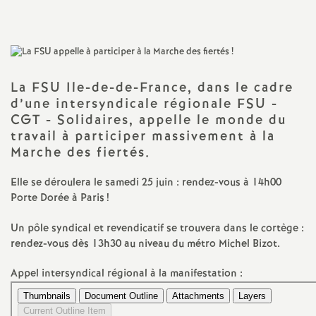
a
t
La
FSU
Ile-de-de-France, dans le cadre
i
d’une intersyndicale régionale
FSU
-
CGT
- Solidaires, appelle le monde du
o
travail à participer massivement à la
Marche des fiertés.
n
Elle se déroulera le samedi 25 juin : rendez-vous à 14h00
Porte Dorée à Paris
!
a
Un pôle syndical et revendicatif se trouvera dans le cortège :
l
rendez-vous dès 13h30 au niveau du métro Michel Bizot.
d
Appel intersyndical régional à la manifestation :