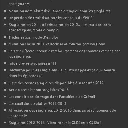
enseignants
!
Notation administrative : Mode d’emploi pour les stagiaires
Inspection de titularisation : les conseils du
SNES
Stagiaires en 2011, néotitulaires en 2012... : mutations intra-
académiques, mode d
?emploi
Titularisation mode d’emploi
Mutations intra 2012, calendrier et rôle des commissions
Lettre au Recteur pour le remboursement des sommes versées par
les stagiaires
Infos brèves stagiaires n°11
Décharge pour les stagiaires 2012 : Vous appelez ça du «
beurre
dans les épinards
»
!
Liste des postes stagiaires disponibles à la rentrée 2012
Action sociale pour stagiaires 2012
Les conditions de stage dans l’académie de Créteil
L’accueil des stagiaires 2012-2013
Affectation des stagiaires 2012-2013 dans un établissement de
l’académie
Stagiaires 2012-2013 : Victoire sur le
CLES
et le C2I2e
!!