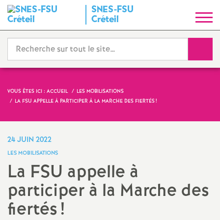
SNES
-
FSU
S
Créteil
y
Reche
n
d
VOUS ÊTES ICI :
ACCUEIL
LES MOBILISATIONS
LA
FSU
APPELLE À PARTICIPER À LA MARCHE DES FIERTÉS
!
i
c
24 JUIN 2022
LES MOBILISATIONS
a
La
FSU
appelle à
participer à la Marche des
t
fiertés
!
N