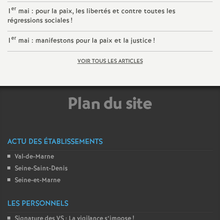
er
é
1
mai : pour la paix, les libertés et contre toutes les
régressions sociales
!
O
er
1
mai : manifestons pour la paix et la justice
!
r
VOIR TOUS LES ARTICLES
l
Plan du site
é
a
ACTU DES ÉTABLISSEMENTS
Val-de-Marne
n
Seine-Saint-Denis
Seine-et-Marne
s
LES PERSONNELS
T
Signature des
VS
: La vigilance s’impose
!