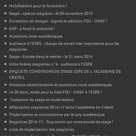
Mobilisation pour la formation
!
Stage «
spécial stagiaire
» le 20 novembre 2015
Formation en danger : signez la pétition
FSU
-
UNEF
!
EAP
: à fond la précarité
!
Mutations inter-académiques
Audience à l’
ESPE
: charge de travail très importante pour les
stagiaires
Stage «
Entrée dans le métier
» le 21 mars 2016
Infos brèves stagiaires n°4 : audience à l’
ESPE
ENQUETE
CONDITIONS
DE
STAGE
ESPE
DE
L
?
ACADEMIE
DE
CRETEIL
Notation administrative et mutations intra-académiques
Le 24 mars, votez pour la liste
FSU
-
UNEF
à l’
ESPE
!
?valuation du stage et titularisation
Affectation stagiaires 2016-17 dans l’académie de Créteil
Titularisation et convocations par le jury académique
Stagiaires 2016-17 : Tout savoir sur votre année de stage
!
Liste de titularisation des stagiaires