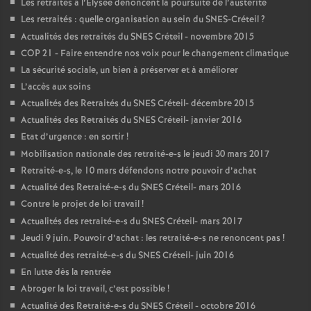
Les retraités à l’Elysée dénoncent la poursuite de l’austérité
Les retraités : quelle organisation au sein du
SNES
-Créteil
?
Actualités des retraités du
SNES
Créteil - novembre 2015
COP
21 - Faire entendre nos voix pour le changement climatique
La sécurité sociale, un bien à préserver et à améliorer
L’accès aux soins
Actualités des Retraités du
SNES
Créteil- décembre 2015
Actualités des Retraités du
SNES
Créteil- janvier 2016
Etat d’urgence : en sortir
!
Mobilisation nationale des retraité-e-s le jeudi 30 mars 2017
Retraité-e-s, le 10 mars défendons notre pouvoir d’achat
Actualité des Retraité-e-s du
SNES
Créteil- mars 2016
Contre le projet de loi travail
!
Actualités des retraité-e-s du
SNES
Créteil- mars 2017
Jeudi 9 juin. Pouvoir d’achat : les retraité-e-s ne renoncent pas
!
Actualité des retraité-e-s du
SNES
Créteil- juin 2016
En lutte dès la rentrée
Abroger la loi travail, c’est possible
!
Actualité des Retraité-e-s du
SNES
Créteil - octobre 2016