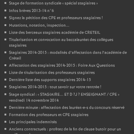
Stage de formation syndicale «
spécial stagiaires
»
Infos brèves 2013-14 n°6
Signez la pétition des
CPE
et professeurs stagiaires
!
Mutations, notation, inspection...
Liste des berceaux stagiaires académie de
CRETEIL
Titularisation et convocation au baccalauréat des collègues
stagiaires
Stagiaires 2014-2015 : modalités d’affectation dans l’académie de
Créteil
Affectation des stagiaires 2014-2015 : Foire Aux Questions
Liste de titularisation des professeurs stagiaires
Dernière liste des supports stagiaires 2014-15
Stagiaires 2014-2015 : tout savoir sur votre rentrée
!
Stage syndical : «
STAGIAIRE
...
ET
D
?J
?
ENSEIGNANT
/
CPE
»
vendredi 14 novembre 2014
Dernière minute : affectation des lauréat-e-s du concours réservé
Formation des professeurs et
CPE
stagiaires
Les principales indemnités
Anciens contractuels : profitez de la fin de clause butoir pour un