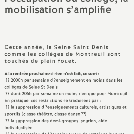
mobilisation s’amplifie
a
t
i
Cette année, la Seine Saint Denis
comme les collèges de Montreuil sont
o
touchés de plein fouet.
n
A la rentrée prochaine si rien n’est fait, ce sont :
?? 2000h par semaine d
?enseignement en moins dans les
a
collèges de Seine St Denis
?? dont 206h par semaine en moins rien que pour Montreuil
l
En pratique, ces restrictions se traduisent par :
?? la suppression d
?enseignements culturels, artistiques et
sportifs (classe théâtre, classe danse
??)
d
?? la suppression des demi-groupes, soutien, aide
individualisée