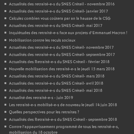
Actualités des retraité-e-s du
SNES
Créteil - novembre 2016
Actualités des retraité-e-s du
SNES
Créteil- janvier 2017
Calculez combien vous coûtera par an la hausse de la
CSG
Actualités des retraité-e-s du
SNES
Créteil- mai 2017
Inquiétudes des retraité-e-s face aux projets d’Emmanuel Macron
!
Mobilisation contre les reculs sociaux
Actualités des retraité-e-s du
SNES
Créteil- novembre 2017
Actualités des retraité-e-s du
SNES
Créteil- septembre 2017
Actualités des Retraité-e-s du
SNES
Créteil - février 2018
Nouvelle mobilisation des retraité-e-s le jeudi 15 mars 2018
Actualités des retraité-e-s du
SNES
Créteil- mars 2018
Actualités des retraité-e-s du
SNES
Créteil- avril 2018
Actualités des retraité-e-s du
SNES
Créteil- mai 2018
Actualité des retraité-e-s - juin 2019
Les retraité-e-s mobilisé-e-s de nouveau le jeudi 14 juin 2018
Quelles perspectives pour les retraites
?
Actualités des Retraité-e-s du
SNES
Créteil - septembre 2018
Contre l’appauvrissement programmé de tous les retraité-e-s,
mobilisation du 18 octobre