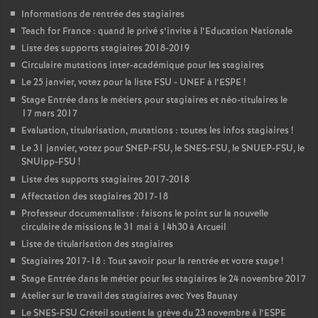
Informations de rentrée des stagiaires
Teach for France : quand le privé s’invite à l’Education Nationale
Liste des supports stagiaires 2018-2019
Circulaire mutations inter-académique pour les stagiaires
Le 25 janvier, votez pour la liste
FSU
-
UNEF
à l’
ESPE
!
Stage Entrée dans le métiers pour stagiaires et néo-titulaires le
17 mars 2017
Evaluation, titularisation, mutations : toutes les infos stagiaires
!
Le 31 janvier, votez pour
SNEP
-
FSU
, le
SNES
-
FSU
, le
SNUEP
-
FSU
, le
SNUipp-
FSU
!
Liste des supports stagiaires 2017-2018
Affectation des stagiaires 2017-18
Professeur documentaliste : faisons le point sur la nouvelle
circulaire de missions le 31 mai à 14h30 à Arcueil
Liste de titularisation des stagiaires
Stagiaires 2017-18 : Tout savoir pour la rentrée et votre stage
!
Stage Entrée dans le métier pour les stagiaires le 24 novembre 2017
Atelier sur le travail des stagiaires avec Yves Baunay
Le
SNES
-
FSU
Créteil soutient la grève du 23 novembre à l’
ESPE