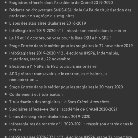
Stagiaires affectés dans l’académie de Créteil 2019-2020
Déclaration d’ouverture
SNES
-
FSU
de la
CAPA
de titularisation des
professeur.e.s agrégé.e.s stagiaires
Listes des stagiaires titularisés 2018-2019
InfoStagiaires 2019-2020 n°1 : réussir son entrée dans le métier
Le 15 et 16 octobre, on vote pour la liste
FSU
à l’
INSPE
!
Stage Entrée dans le métier pour les stagiaires le 22 novembre 2019
InfoStagiaires 2019-2020 n°2 : élections
INSPE
, indemnités,
mutations, stage du 22 novembre
Elections à l’
INSPE
: la
FSU
toujours majoritaire
AED
prépro : tout savoir sur le contrat, les missions, la
rémunération...
Stage Entrée dans le Métier pour les stagiaires le 20 mars 2020
Confinement et titularisation
Titularisation des stagiaires : le Snes Créteil à tes côtés
Stagiaires affecté-e-s dans l’académie de Créteil 2020-2021
Listes des stagiaires titularisé.e.s 2019-2020
Infostagiaires de rentrée n°1 2020-2021 : réussir son entrée dans le
métier
InfoStagiaires 2020-2021 n°2 : élections
INSPE
, stage 27 novembre,