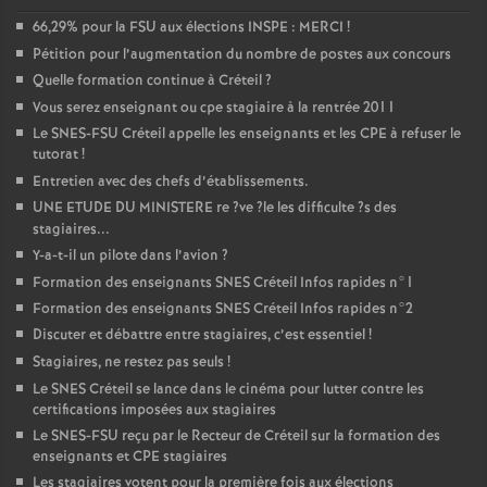
66,29% pour la
FSU
aux élections
INSPE
:
MERCI
!
Pétition pour l’augmentation du nombre de postes aux concours
Quelle formation continue à Créteil
?
Vous serez enseignant ou cpe stagiaire à la rentrée 2011
Le
SNES
-
FSU
Créteil appelle les enseignants et les
CPE
à refuser le
tutorat
!
Entretien avec des chefs d’établissements.
UNE
ETUDE
DU
MINISTERE
re
?ve
?le les difficulte
?s des
stagiaires...
Y-a-t-il un pilote dans l’avion
?
Formation des enseignants
SNES
Créteil Infos rapides n°1
Formation des enseignants
SNES
Créteil Infos rapides n°2
Discuter et débattre entre stagiaires, c’est essentiel
!
Stagiaires, ne restez pas seuls
!
Le
SNES
Créteil se lance dans le cinéma pour lutter contre les
certifications imposées aux stagiaires
Le
SNES
-
FSU
reçu par le Recteur de Créteil sur la formation des
enseignants et
CPE
stagiaires
Les stagiaires votent pour la première fois aux élections