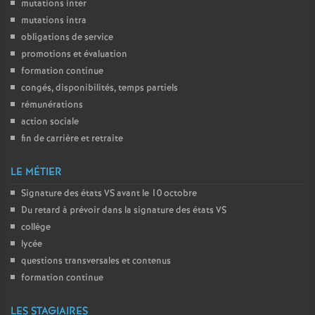
mutations inter
mutations intra
o
obligations de service
promotions et évaluation
u
formation continue
congés, disponibilités, temps partiels
r
rémunérations
action sociale
s
fin de carrière et retraite
LE MÉTIER
Signature des états
VS
avant le 10 octobre
Du retard à prévoir dans la signature des états
VS
collège
lycée
questions transversales et contenus
formation continue
LES STAGIAIRES