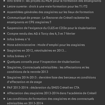
Info brève 5 : les projets du
MEN
pour la formation des enseignants
Lettre ouverte : droit à une vraie formation pour les T1/T2
Assemblées générales des stagiaires sur les lieux de formation
Communiqué de presse : Le Rectorat de Créteil rackette les
enseignants et
CPE
stagiaires
!!
Suspension de l’exigence du
CLES
et C2I2e pour la titularisation
Compte rendu des
AG
à Torcy des 4, 5 et 7 février
Infos brèves n°6
Note administrative : Mode d’emploi pour les stagiaires
Stagiaires en 2012, néotitulaires en 2013...
Infos brèves n°7
Quelques conseils pour l’inspection de titularisation
Stagiaires, Contractuels admissibles : les affectations et les
conditions de la rentrée 2013
Stagiaires 2014-2015 : dernière liste des berceaux et conditions
d’affectation et de stage
PAF
2013-2014 : déclaration du
SNES
Créteil en
CTA
Affectation des stagiaires 2013-2014 dans l’académie de Créteil
Les conditions de formation des stagiaires et des contractuels
admissibles en 2013-2014