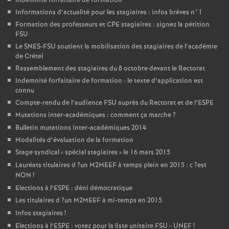
Indemnité forfaitaire de formation
Informations d’actualité pour les stagiaires : infos brèves n°1
Formation des professeurs et
CPE
stagiaires : signez la pétition
FSU
Le
SNES
-
FSU
soutient la mobilisation des stagiaires de l’académie
de Crétei
Rassemblement des stagiaires du 8 octobre devant le Rectorat
Indemnité forfaitaire de formation : le texte d’application est
connu
Compte-rendu de l’audience
FSU
auprès du Rectorat et de l’
ESPE
Mutations inter-académiques : comment ça marche
?
Bulletin mutations inter-académiques 2014
Modalités d’évaluation de la formation
Stage syndical «
spécial stagiaires
» le 16 mars 2015
Lauréats titulaires d
?un
M2MEEF
à temps plein en 2015 : c
?est
NON
!
Elections à l’
ESPE
: déni démocratique
Les titulaires d
?un
M2MEEF
à mi-temps en 2015
Infos stagiaires
!
Elections à l’
ESPE
: votez pour la liste unitaire
FSU
-
UNEF
!