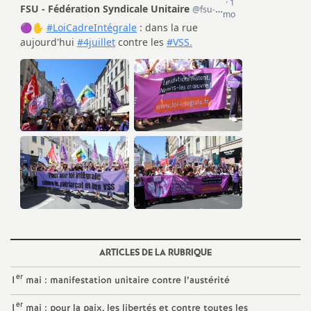
e
m
e
n
t
s
d
e
ARTICLES DE LA RUBRIQUE
er
1
mai : manifestation unitaire contre l’austérité
S
er
1
mai : pour la paix, les libertés et contre toutes les