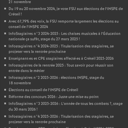
21 novembre
Du 19 au 20 novembre 2024, je vote
FSU
aux élections de l’
INSPE
de
Créteil
!
Avec 67,79% des voix, la
FSU
remporte largement les élections au
conseil de l’
INSPE
2024
InfoStagiaires n°3 2024-2025 : Les chaises musicales à l’Éducation
nationale ça suffit, stage du 27 mars 2025
!
Infostagiaires n°4 2024-2025 : Titularisation des stagiaires, se
projeter vers la rentrée prochaine
Enseignant
·
es et
CPE
stagiaires affecté
·
es à Créteil 2025-2026
Infostagiaires de la rentrée 2025 : Tout savoir pour réussir son
entrée dans le métier
Infostagiaires n°2 2025-2026 : élections
INSPE
, stage du
18 novembre
Élections au conseil de l’
INSPE
de Créteil
Réforme des concours 2026 : Juste une mise au point
InfoStagiaires n°3 2025-2026 : L’année de tous les combats
?, stage
du 30 mars 2026
!
Infostagiaires n°4 2025-2026 : Titularisation des stagiaires, se
projeter vers la rentrée prochaine