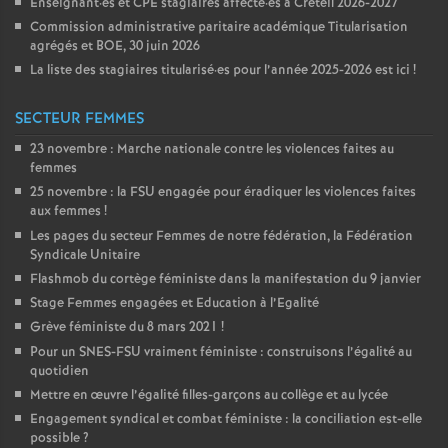
Enseignant
·
es et
CPE
stagiaires affecté
·
es à Créteil 2026-2027
Commission administrative paritaire académique Titularisation
agrégés et
BOE
, 30 juin 2026
La liste des stagiaires titularisé
·
es pour l’année 2025-2026 est ici
!
SECTEUR FEMMES
23 novembre : Marche nationale contre les violences faites au
femmes
25 novembre : la
FSU
engagée pour éradiquer les violences faites
aux femmes
!
Les pages du secteur Femmes de notre fédération, la Fédération
Syndicale Unitaire
Flashmob du cortège féministe dans la manifestation du 9 janvier
Stage Femmes engagées et Education à l’Egalité
Grève féministe du 8 mars 2021
!
Pour un
SNES
-
FSU
vraiment féministe : construisons l’égalité au
quotidien
Mettre en œuvre l’égalité filles-garçons au collège et au lycée
Engagement syndical et combat féministe : la conciliation est-elle
possible
?