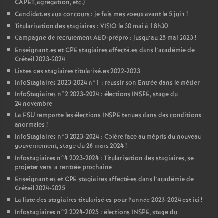
CAPET
, agrégation, etc.)
Candidat.es aux concours : je fais mes voeux avant le 5 juin
!
Titularisation des stagiaires :
VISIO
le 30 mai à 18h30
Campagne de recrutement
AED
-prépro : jusqu’au 28 mai 2023
!
Enseignant.es et
CPE
stagiaires affecté.es dans l’académie de
Créteil 2023-2024
Listes des stagiaires titularisé.es 2022-2023
InfoStagiaires 2023-2024 n°1 : réussir son Entrée dans le métier
InfoStagiaires n°2 2023-2024 : élections
INSPE
, stage du
24 novembre
La
FSU
remporte les élections
INSPE
tenues dans des conditions
anormales
!
InfoStagiaires n°3 2023-2024 : Colère face au mépris du nouveau
gouvernement, stage du 28 mars 2024
!
Infostagiaires n°4 2023-2024 : Titularisation des stagiaires, se
projeter vers la rentrée prochaine
Enseignant
·
es et
CPE
stagiaires affecté
·
es dans l’académie de
Créteil 2024-2025
La liste des stagiaires titularisé
·
es pour l’année 2023-2024 est ici
!
Infostagiaires n°2 2024-2025 : élections
INSPE
, stage du