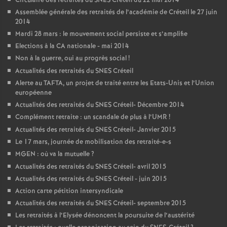
Circulaire des retraités du
SNES
Créteil du 22 mai 2014
Assemblée générale des retraités de l’académie de Créteil le 27 juin
2014
Mardi 28 mars : le mouvement social persiste et s’amplifie
Elections à la
CA
nationale - mai 2014
Non à la guerre, oui au progrès social
!
Actualités des retraités du
SNES
Créteil
Alerte au
TAFTA
, un projet de traité entre les Etats-Unis et l’Union
européenne
Actualités des retraités du
SNES
Créteil- Décembre 2014
Complément retraite : un scandale de plus à l’
UMR
!
Actualités des retraités du
SNES
Créteil- Janvier 2015
Le 17 mars, journée de mobilisation des retraité-e-s
MGEN
: où va la mutuelle
?
Actualités des retraités du
SNES
Créteil- avril 2015
Actualités des retraités du
SNES
Créteil - juin 2015
Action carte pétition intersyndicale
Actualités des retraités du
SNES
Créteil- septembre 2015
Les retraités à l’Elysée dénoncent la poursuite de l’austérité