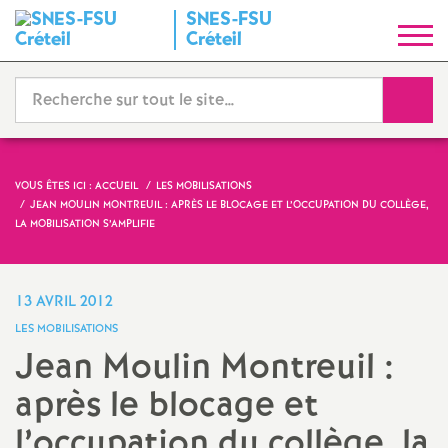
SNES
-
FSU
S
Créteil
y
Reche
n
d
VOUS ÊTES ICI :
ACCUEIL
LES MOBILISATIONS
JEAN MOULIN MONTREUIL : APRÈS LE BLOCAGE ET L’OCCUPATION DU COLLÈGE,
i
LA MOBILISATION S’AMPLIFIE
c
13 AVRIL 2012
a
LES MOBILISATIONS
Jean Moulin Montreuil :
t
après le blocage et
N
l’occupation du collège, la