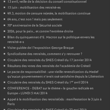
13 avril, veille de la décision du conseil constitutionnel
15 juin : mobilisation des retraité-es
49.3, motion de censure rejetée, la mobilisation continue
64 ans, c’est non
! mais pas seulement
e
70
anniversaire de la Sécurité sociale
2026, pour la paix… et contre l’extrême droite
Bilan du quinquennat d’E. Macron sur la politique envers les
retraité-e-s
Visite guidée de l
?exposition George Braque
Syndicalisme des retraités, comment s’y retrouver
?
Circulaire des retraités du
SNES
Créteil du 17 janvier 2014
Résultats des votes des retraités de l’académie de Créteil
Le pacte de responsabilité : une vieille revendication du Medef
qu’aucun gouvernement n’avait osé satisfaire depuis la Libération
er
Circulaire des retraités du
SNES
Créteil du 1
avril 2014
CONFERENCE
-
DEBAT
sur le thème «
la gauche radicale en
Europe
»
LUNDI
5
MAI
2014
Appel à la mobilisation des retraité(e)s : manifestation le 3 juin à
Paris