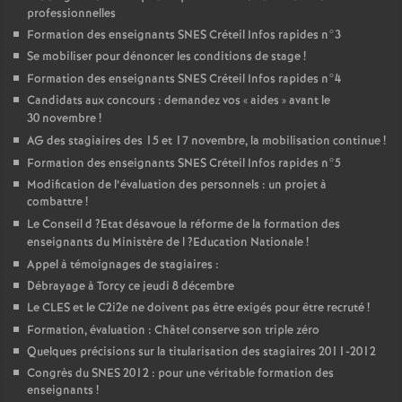
professionnelles
Formation des enseignants
SNES
Créteil Infos rapides n°3
Se mobiliser pour dénoncer les conditions de stage
!
Formation des enseignants
SNES
Créteil Infos rapides n°4
Candidats aux concours : demandez vos «
aides
» avant le
30 novembre
!
AG
des stagiaires des 15 et 17 novembre, la mobilisation continue
!
Formation des enseignants
SNES
Créteil Infos rapides n°5
Modification de l’évaluation des personnels : un projet à
combattre
!
Le Conseil d
?Etat désavoue la réforme de la formation des
enseignants du Ministère de l
?Education Nationale
!
Appel à témoignages de stagiaires :
Débrayage à Torcy ce jeudi 8 décembre
Le
CLES
et le C2i2e ne doivent pas être exigés pour être recruté
!
Formation, évaluation : Châtel conserve son triple zéro
Quelques précisions sur la titularisation des stagiaires 2011-2012
Congrès du
SNES
2012 : pour une véritable formation des
enseignants
!