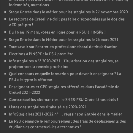
indemnités, mutations
Stage Entrée dans le métier pour les stagiaires le 27 novembre 2020
Le rectorat de Créteil ne doit pas faire d’économies sur le dos des
AED
pré-pro
!
Du 16 au 19 mars, votez en ligne pour la
FSU
à l’
INSPE
!
Stage Entrée dans le Métier pour les stagiaires le 26 mars 2021
Tout savoir sur l’entretien professionnel/oral de titularisation
Elections à l’
INSPE
: la
FSU
première
Infostagiaires n°3 2020-2021 : Titularisation des stagiaires, se
projeter vers la rentrée prochaine
Quel concours et quelle formation pour devenir enseignant
? La
FSU
décrypte la réforme
Enseignant-es et
CPE
stagiaires affecté-es dans l’académie de
Créteil 2021-2022
Contractuel-les alternant-es : le
SNES
-
FSU
Créteil à tes côtés
!
Listes des stagiaires titularisé.e.s 2020-2021
InfoStagiaires 2021-2022 n°1 : réussir son Entrée dans le métier
La
FSU
demande le remboursement des frais de déplacements des
étudiant-es contractuel-les alternant-es
!