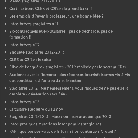
Mémo stagiaires 2012-2013
Certifications
CLES
et C2I2e : le grand bazar
!
Les emplois d
?avenir professeur : une bonne idée
?
Infos brèves stagiaires n°1
Ex-contractuels et ex-titulaires : pas de décharge, pas de
formation
!!
Infos brèves n°2
Enquête stagiaires 2012/2013
CLES
et C2I2e : la suite
Bilan de l’enquête «
stagiaires
» 2012 réalisée par le secteur
EDM
Audience avec le Rectorat : des réponses insatisfaisantes vis-à-vis
des conditions d
?entrée dans le métier
Stagiaires 2012 : Malheureusement, vous risquez de ne pas être la
dernière «
génération sacrifiée
»
Infos brèves n°3
Circulaire stagiaire du 12 nov
Stagiaires 2012/2013 : Mutation inter académique 2013
Infos pratiques mutations inter pour les stagiaires
PAF
: que pensez-vous de la formation continue à Créteil
?