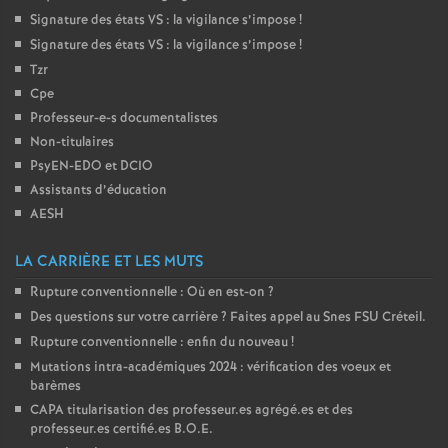
Signature des états
VS
: la vigilance s’impose
!
é
Signature des états
VS
: la vigilance s’impose
!
Tzr
O
Cpe
Professeur-e-s documentalistes
r
Non-titulaires
PsyEN-
EDO
et
DCIO
l
Assistants d’éducation
AESH
é
LA CARRIÈRE ET LES MUTS
a
Rupture conventionnelle : Où en est-on
?
Des questions sur votre carrière
? Faites appel au Snes
FSU
Créteil.
n
Rupture conventionnelle : enfin du nouveau
!
Mutations intra-académiques 2024 : vérification des voeux et
s
barèmes
CAPA
titularisation des professeur.es agrégé.es et des
T
professeur.es certifié.es
B.O.E.