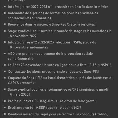
stagiaires
!
InfoStagiaires 2022-2023 n°1 : réussir son Entrée dans le métier
Indemnité de sujétions de formation pour les étudiant-es
contractuel-les alternant-es
Bienvenue dans le métier, le Snes-Fsu Créteil à tes côtés
!
Stage syndical : tout savoir sur l’année de stage et les mutations le
18 novembre 2022
InfoStagiaires n°2 2022-2023 : élections
INSPE
, stage du
18 novembre, indemnités
AED
pré-pro : remboursement de la protection sociale
complémentaire
Le 22 et 23 novembre : je vote en ligne pour la liste
FSU
à l’
INSPE
!
Contractuel
·
les alternant
·
es : grande enquête du Snes-
FSU
Enquête du Snes-
FSU
sur l’oral d’entretien auprès des lauréat•es du
CAPES
«
rénové
»
Stage syndical pour les enseignant-es et
CPE
stagiaires le mardi
14 mars 2023
!
Professeur.e et
CPE
stagiaire : tu as droit de faire grève
!
Étudiant.e en M1
MEEF
: que faire pour le M2
?
Remboursement du trajet pour se rendre à un concours (
CAPES
,