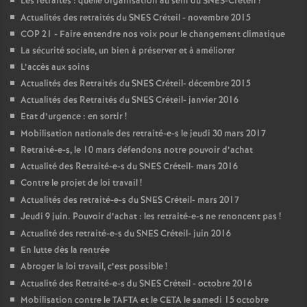
Les retraités : quelle organisation au sein du
SNES
-Créteil
?
Actualités des retraités du
SNES
Créteil - novembre 2015
COP
21 - Faire entendre nos voix pour le changement climatique
La sécurité sociale, un bien à préserver et à améliorer
L’accès aux soins
Actualités des Retraités du
SNES
Créteil- décembre 2015
Actualités des Retraités du
SNES
Créteil- janvier 2016
Etat d’urgence : en sortir
!
Mobilisation nationale des retraité-e-s le jeudi 30 mars 2017
Retraité-e-s, le 10 mars défendons notre pouvoir d’achat
Actualité des Retraité-e-s du
SNES
Créteil- mars 2016
Contre le projet de loi travail
!
Actualités des retraité-e-s du
SNES
Créteil- mars 2017
Jeudi 9 juin. Pouvoir d’achat : les retraité-e-s ne renoncent pas
!
Actualité des retraité-e-s du
SNES
Créteil- juin 2016
En lutte dès la rentrée
Abroger la loi travail, c’est possible
!
Actualité des Retraité-e-s du
SNES
Créteil - octobre 2016
Mobilisation contre le
TAFTA
et le
CETA
le samedi 15 octobre