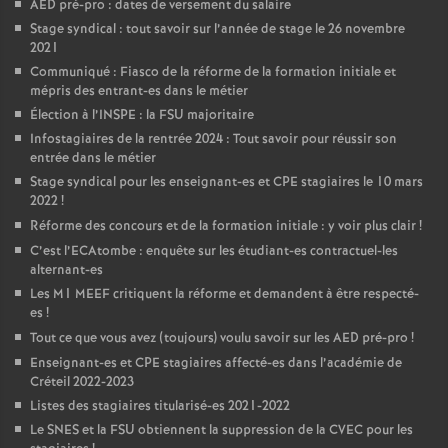
AED
pré-pro : dates de versement du salaire
Stage syndical : tout savoir sur l’année de stage le 26 novembre
2021
Communiqué : Fiasco de la réforme de la formation initiale et
mépris des entrant-es dans le métier
Élection à l’
INSPE
: la
FSU
majoritaire
Infostagiaires de la rentrée 2024 : Tout savoir pour réussir son
entrée dans le métier
Stage syndical pour les enseignant-es et
CPE
stagiaires le 10 mars
2022
!
Réforme des concours et de la formation initiale : y voir plus clair
!
C’est l’ECAtombe : enquête sur les étudiant-es contractuel-les
alternant-es
Les M1
MEEF
critiquent la réforme et demandent à être respecté-
es
!
Tout ce que vous avez (toujours) voulu savoir sur les
AED
pré-pro
!
Enseignant-es et
CPE
stagiaires affecté-es dans l’académie de
Créteil 2022-2023
Listes des stagiaires titularisé-es 2021-2022
Le
SNES
et la
FSU
obtiennent la suppression de la
CVEC
pour les