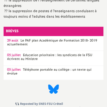
e
?? la suppression de l
?enseignement de certaines langues
étrangères
s
?? la suppression de postes d
?enseignants conduisant à
toujours moins d
?adultes dans les établissements
E
BRÈVES
n
29 août
Le
PAF
plan Académique de Formation 2018- 2019
actuellement
s
05 juillet
Education prioritaire : les syndicats de la
FSU
e
écrivent au Ministre
05 juillet
Téléphone portable au collège : un texte qui
i
évolue
g
n