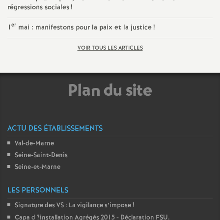
e
régressions sociales
!
er
1
mai : manifestons pour la paix et la justice
!
c
VOIR TOUS LES ARTICLES
o
n
Plan du site
d
ACTU DES ÉTABLISSEMENTS
d
Val-de-Marne
e
Seine-Saint-Denis
Seine-et-Marne
g
LES PERSONNELS
r
Signature des
VS
: La vigilance s’impose
!
Capa d
?installation Agrégés 2015 - Déclaration
FSU
.