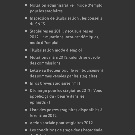
Notation administrative : Mode d’emploi
pour les stagiaires
Inspection de titularisation : les conseils
du
SNES
Stagiaires en 2011, néotitulaires en
2012... : mutations intra-académiques,
mode d
?emploi
Titularisation mode d’emploi
Mutations intra 2012, calendrier et rôle
des commissions
Lettre au Recteur pour le remboursement
des sommes versées par les stagiaires
Infos brèves stagiaires n°11
Décharge pour les stagiaires 2012 : Vous
appelez ça du «
beurre dans les
épinards
»
!
Liste des postes stagiaires disponibles à
la rentrée 2012
Action sociale pour stagiaires 2012
Les conditions de stage dans l’académie