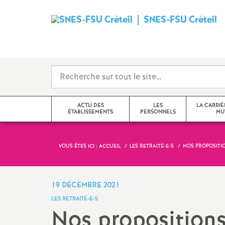
SNES
-
FSU
Créteil
ACTU DES
LES
LA CARRIÈ
ÉTABLISSEMENTS
PERSONNELS
MU
i
VOUS ÊTES ICI :
ACCUEIL
LES RETRAITÉ-E-S
NOS PROPOSITIO
Val-de-Marne
Tzr
mutations inter
Seine-Saint-Denis
Cpe
mutations intra
19 DÉCEMBRE 2021
t
LES RETRAITÉ-E-S
Seine-et-Marne
Professeur-e-s
obligations de 
Nos propositions
documentalistes