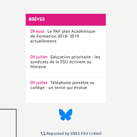
Technique Académique
outils pour les militant-e-s
BRÈVES
Groupe
29 août
LGBTQIA
Le
PAF
plan Académique
+
de Formation 2018- 2019
actuellement
élections professionnelles
05 juillet
Education prioritaire : les
syndicats de la
FSU
écrivent au
Ministre
05 juillet
Téléphone portable au
collège : un texte qui évolue