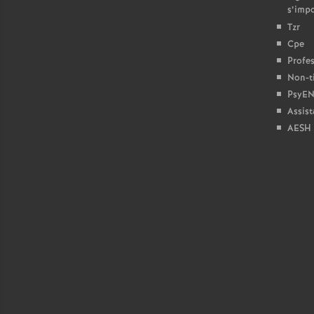
s’imp
Tzr
Cpe
Profes
Non-ti
PsyEN
Assist
AESH