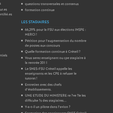
s
questions transversales et contenus
ur.es
formation continue
rtifié.es
LES STAGIAIRES
66,29% pour la
FSU
aux élections
INSPE
:
MERCI
!
Pétition pour l’augmentation du nombre
de postes aux concours
Quelle formation continue à Créteil
?
tiels
Vous serez enseignant ou cpe stagiaire à
la rentrée 2011
Le
SNES
-
FSU
Créteil appelle les
enseignants et les
CPE
à refuser le
tutorat
!
Entretien avec des chefs
d’établissements.
UNE
ETUDE
DU
MINISTERE
re
?ve
?le les
difficulte
?s des stagiaires...
Y-a-t-il un pilote dans l’avion
?