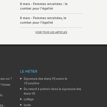
8 mars - Femmes retraitées : le
combat pour l’égalité
8 mars - Femmes retraitées, le
combat pour l’égalité
VOIR TOUS LES ARTICLES
LE MÉTIER
 est-on
?
Signature des états
VS
avant le
10 octobre
? Faites
Du retard à prévoir dans la signature des
états
VS
du
collège
lycée
24 :