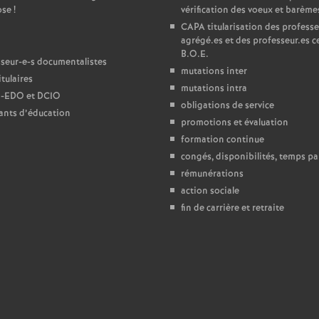
ose
!
vérification des voeux et barème
e
CAPA
titularisation des professe
agrégé.es et des professeur.es ce
B.O.E.
c
seur-e-s documentalistes
mutations inter
tulaires
mutations intra
o
-
EDO
et
DCIO
obligations de service
ants d’éducation
promotions et évaluation
n
formation continue
congés, disponibilités, temps par
d
rémunérations
action sociale
d
fin de carrière et retraite
e
g