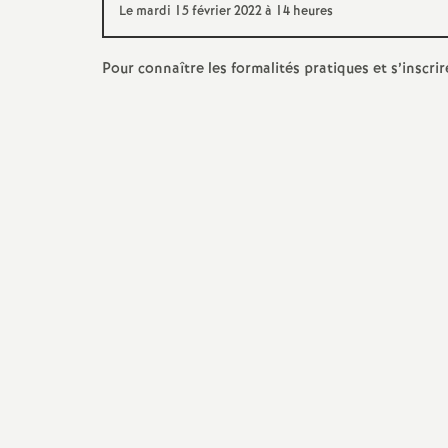
Le mardi 15 février 2022 à 14 heures
s
Pour connaître les formalités pratiques et s’inscrir
s
i