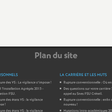
e
m
e
n
Plan du site
RSONNELS
LA CARRIÈRE ET LES MUTS
d
ture des
VS
: La vigilance s’impose
!
Rupture conventionnelle : Où en
d
?installation Agrégés 2015 -
Des questions sur votre carrière
ration
e
FSU
.
appel au Snes
FSU
Créteil.
ure des états
VS
: la vigilance
Rupture conventionnelle : enfin 
ose
!
nouveau
!
S
ure des états
VS
: la vigilance
Mutations intra-académiques 20