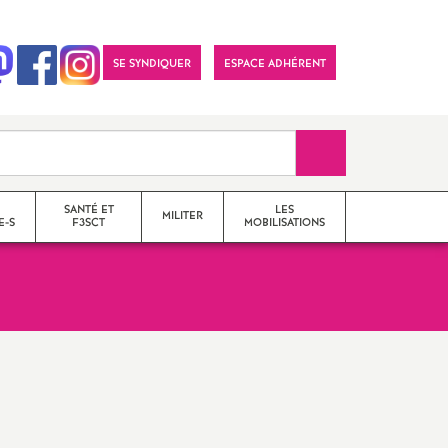
SE SYNDIQUER
ESPACE ADHÉRENT
Recherche sur le 
SANTÉ ET
LES
MILITER
E-S
F3SCT
MOBILISATIONS
formations syndicales
le snes-fsu et son
fonctionnement
Vos élu-e-s en Comité