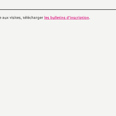
e
e aux visites, télécharger
les bulletins d’inscription
.
E
n
e
g
n