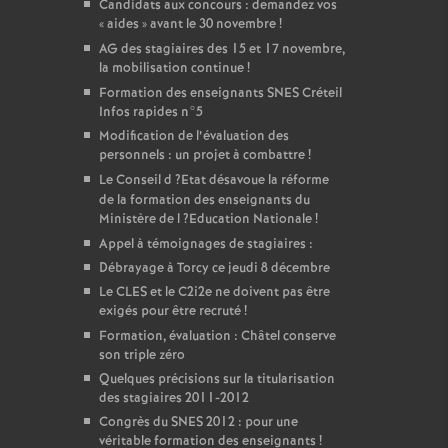
Candidats aux concours : demandez vos
«
aides
» avant le 30 novembre
!
AG
des stagiaires des 15 et 17 novembre,
la mobilisation continue
!
Formation des enseignants
SNES
Créteil
Infos rapides n°5
Modification de l’évaluation des
personnels : un projet à combattre
!
Le Conseil d
?Etat désavoue la réforme
de la formation des enseignants du
Ministère de l
?Education Nationale
!
Appel à témoignages de stagiaires :
Débrayage à Torcy ce jeudi 8 décembre
Le
CLES
et le C2i2e ne doivent pas être
exigés pour être recruté
!
Formation, évaluation : Châtel conserve
son triple zéro
Quelques précisions sur la titularisation
des stagiaires 2011-2012
Congrès du
SNES
2012 : pour une
véritable formation des enseignants
!