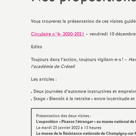
promotions et 
Non-titulaires
formation cont
Vous trouverez la présentation de ces visites guidé
PsyEN-
EDO
et
DCIO
t
Circulaire n°4- 2020-2021
– vendredi 10 décembre
congés, disponi
Assistants d’éducation
partiels
i
Edito
AESH
rémunérations
Toujours dans l’action, toujours vigilant-e-s
! –
Mar
l’académie de Créteil
action sociale
Les articles :
fin de carrière e
Deux journées d’automne instructives et emprein
Stage «
Bientôt à la retraite
» entre incertitude et
l
Présentation des deux visites :
L’exposition «
Picasso l’étranger
» au musée national de l
Le mardi 25 janvier 2022 à 15 heures
Le musée de la Résistance nationale de Champigny-sur