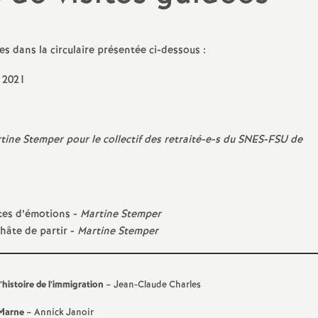
N
évaluation
formation continue
a
inue
es dans la circulaire présentée ci-dessous :
 2021
bilités, temps
tine Stemper pour le collectif des retraité-e-s du
SNES
-
FSU
de
o
n
t retraite
tes d’émotions -
Martine Stemper
a
 hâte de partir -
Martine Stemper
’histoire de l’immigration
– Jean-Claude Charles
d
-Marne
– Annick Janoir