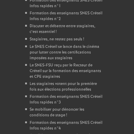
Formation des enseignants
SNES
Créteil
Infos rapides n°1
Formation des enseignants
SNES
Créteil
Infos rapides n°2
Discuter et débattre entre stagiaires,
c’est essentiel
!
Stagiaires, ne restez pas seuls
!
Le
SNES
Créteil se lance dans le cinéma
pour lutter contre les certifications
imposées aux stagiaires
Le
SNES
-
FSU
reçu par le Recteur de
Créteil sur la formation des enseignants
et
CPE
stagiaires
Les stagiaires votent pour la première
fois aux élections professionnelles
Formation des enseignants
SNES
Créteil
Infos rapides n°3
Se mobiliser pour dénoncer les
conditions de stage
!
Formation des enseignants
SNES
Créteil
Infos rapides n°4