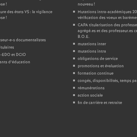
ose
!
nouveau
!
ure des états
VS
: la vigilance
Mutations intra-académiques 20
é
ose
!
vérification des voeux et barème
CAPA
titularisation des professe
O
agrégé.es et des professeur.es ce
B.O.E.
seur-e-s documentalistes
mutations inter
tulaires
mutations intra
-
EDO
et
DCIO
obligations de service
ants d’éducation
promotions et évaluation
formation continue
é
congés, disponibilités, temps par
rémunérations
a
action sociale
fin de carrière et retraite
n