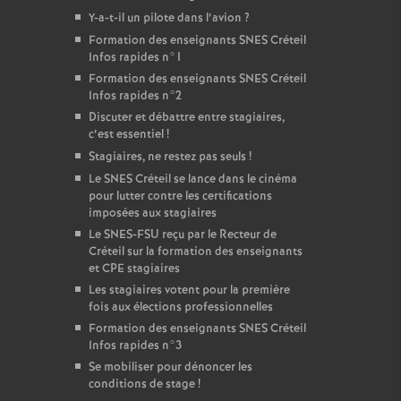
Y-a-t-il un pilote dans l’avion
?
Formation des enseignants
SNES
Créteil
Infos rapides n°1
Formation des enseignants
SNES
Créteil
Infos rapides n°2
Discuter et débattre entre stagiaires,
c’est essentiel
!
Stagiaires, ne restez pas seuls
!
Le
SNES
Créteil se lance dans le cinéma
pour lutter contre les certifications
imposées aux stagiaires
Le
SNES
-
FSU
reçu par le Recteur de
Créteil sur la formation des enseignants
et
CPE
stagiaires
Les stagiaires votent pour la première
fois aux élections professionnelles
Formation des enseignants
SNES
Créteil
Infos rapides n°3
Se mobiliser pour dénoncer les
conditions de stage
!