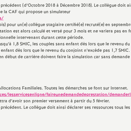
e
 précédent (d’Octobre 2018 à Décembre 2018). Le collègue doit ai
de la
CAF
qui propose un simulateur
a/
s) pour un(e) collègue stagiaire certifié(e) recruté(e) en septembr
ation est alors calculé et versé pour 3 mois et ne variera pas en 
E
ionnelle intervenant durant cette période.
jusqu’à 1,8
SMIC
, les couples sans enfant dès lors que le revenu du
n
 enfant dès lors que le revenu du conjoint n’excède pas 1,7
SMIC
.
n début de carrière doivent faire la simulation car sans demande
e
Allocations Familiales. Toutes les démarches se font sur Internet.
vices/lesservicesenligne/faireunedemandedeprestation/demanderl
tra d’avoir son premier versement à partir du 5 février.
g
précédent. Le collègue doit ainsi déclarer ses ressources tous les
n