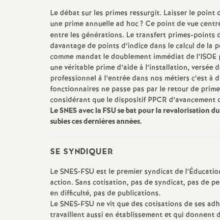
Le débat sur les primes ressurgit. Laisser le point 
une prime annuelle ad hoc
? Ce point de vue centré
entre les générations. Le transfert primes-points
davantage de points d’indice dans le calcul de la 
comme mandat le doublement immédiat de l’
ISOE
une véritable prime d’aide à l’installation, versée
professionnel à l’entrée dans nos métiers c’est à 
fonctionnaires ne passe pas par le retour de prime
considérant que le dispositif
PPCR
d’avancement da
t
Le
SNES
avec la
FSU
se bat pour la revalorisation d
subies ces dernières années.
s
SE
SYNDIQUER
Le
SNES
-
FSU
est le premier syndicat de l’Éducati
action. Sans cotisation, pas de syndicat, pas de p
en difficulté, pas de publications.
Le
SNES
-
FSU
ne vit que des cotisations de ses ad
travaillent aussi en établissement et qui donnent d