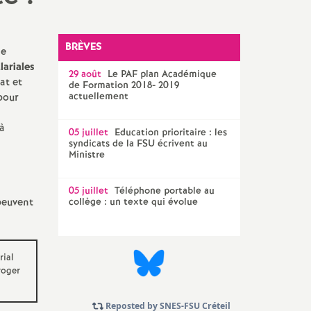
Technique Académique
outils pour les militant-e-s
BRÈVES
de
lariales
Groupe
LGBTQIA
+
29 août
Le
PAF
plan Académique
at et
de Formation 2018- 2019
actuellement
pour
élections professionnelles
 à
05 juillet
Education prioritaire : les
syndicats de la
FSU
écrivent au
Ministre
05 juillet
Téléphone portable au
euvent
collège : un texte qui évolue
rial
roger