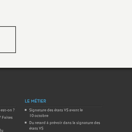
LE MÉTIER
 est-on
?
Signature des états
VS
avant le
10 octobre
? Faites
Du retard à prévoir dans la signature des
états
VS
du