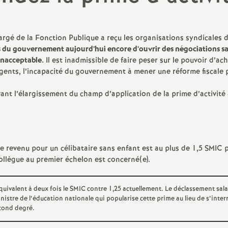
N
évaluation
formation continue
a
inue
hargé de la Fonction Publique a reçu les organisations syndicales 
us du gouvernement aujourd’hui encore d’ouvrir des négociations sa
bilités, temps
inacceptable.
Il est inadmissible de faire peser sur le pouvoir d’ach
d’agents, l’incapacité du gouvernement à mener une réforme fiscale 
vant l’élargissement du champ d’application de la prime d’activité
o
n
t retraite
 le revenu pour un célibataire sans enfant est au plus de 1,5
SMIC
p
a
collègue au premier échelon est concerné(e).
uivalent à deux fois le
SMIC
contre 1,25 actuellement. Le déclassement sala
nistre de l’éducation nationale qui popularise cette prime au lieu de s’inter
d
econd degré.