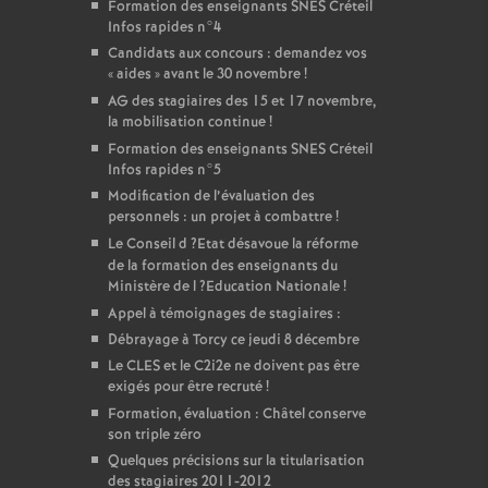
Formation des enseignants
SNES
Créteil
Infos rapides n°4
Candidats aux concours : demandez vos
«
aides
» avant le 30 novembre
!
AG
des stagiaires des 15 et 17 novembre,
la mobilisation continue
!
Formation des enseignants
SNES
Créteil
Infos rapides n°5
Modification de l’évaluation des
personnels : un projet à combattre
!
Le Conseil d
?Etat désavoue la réforme
de la formation des enseignants du
Ministère de l
?Education Nationale
!
Appel à témoignages de stagiaires :
Débrayage à Torcy ce jeudi 8 décembre
Le
CLES
et le C2i2e ne doivent pas être
exigés pour être recruté
!
Formation, évaluation : Châtel conserve
son triple zéro
Quelques précisions sur la titularisation
des stagiaires 2011-2012