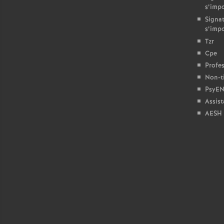
r
s’imp
Signat
s’imp
Tzr
Cpe
Profes
r
Non-ti
PsyEN
l
Assist
AESH
s