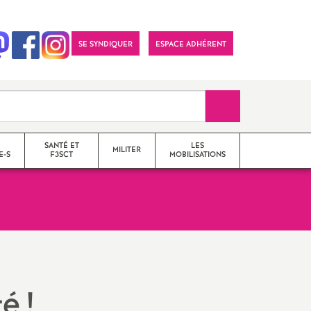
SE SYNDIQUER
ESPACE ADHÉRENT
Recherche sur le 
SANTÉ ET
LES
MILITER
E-S
F3SCT
MOBILISATIONS
formations syndicales
le snes-fsu et son
fonctionnement
té
!
Vos élu-e-s en Comité