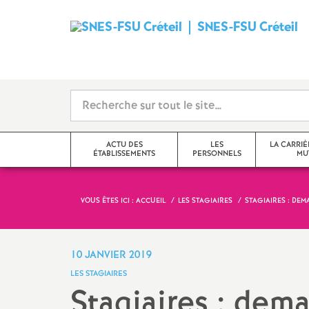
SNES
-
FSU
Créteil
ACTU DES
LES
LA CARRIÈ
ÉTABLISSEMENTS
PERSONNELS
MU
i
VOUS ÊTES ICI :
ACCUEIL
LES STAGIAIRES
STAGIAIRES : DEM
Val-de-Marne
Tzr
mutations inter
Seine-Saint-Denis
Cpe
mutations intra
10 JANVIER 2019
t
LES STAGIAIRES
Seine-et-Marne
Professeur-e-s
obligations de 
Stagiaires : dema
documentalistes