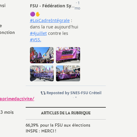
nsi
e
fonction
aprimedactivite/
 3 mois
ARTICLES DE LA RUBRIQUE
66,29% pour la
FSU
aux élections
INSPE
:
MERCI
!