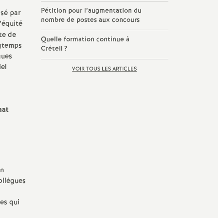
Pétition pour l’augmentation du
nsé par
nombre de postes aux concours
’équité
te de
Quelle formation continue à
gtemps
Créteil
?
gues
iel
VOIR TOUS LES ARTICLES
hat
on
ollègues
es qui