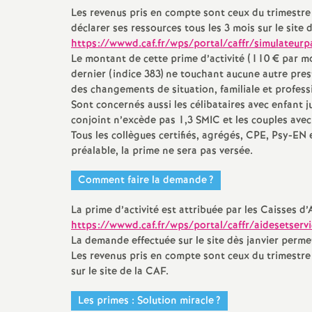
Les revenus pris en compte sont ceux du trimestre
déclarer ses ressources tous les 3 mois sur le site 
s
https://wwwd.caf.fr/wps/portal/caffr/simulateurp
Le montant de cette prime d’activité (110 € par moi
dernier (indice 383) ne touchant aucune autre prest
des changements de situation, familiale et profess
Sont concernés aussi les célibataires avec enfant 
conjoint n’excède pas 1,3
SMIC
et les couples avec
Tous les collègues certifiés, agrégés,
CPE
, Psy-
EN
e
s
préalable, la prime ne sera pas versée.
Comment faire la demande
?
La prime d’activité est attribuée par les Caisses d’
i
https://wwwd.caf.fr/wps/portal/caffr/aidesetser
La demande effectuée sur le site dès janvier permet
Les revenus pris en compte sont ceux du trimestre 
sur le site de la
CAF
.
Les primes : Solution miracle
?