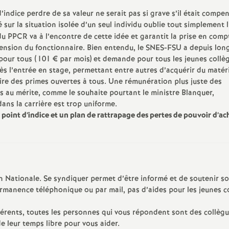
e
d’indice perdre de sa valeur ne serait pas si grave s’il était compe
 sur la situation isolée d’un seul individu oublie tout simplement l
m
 du
PPCR
va à l’encontre de cette idée et garantit la prise en comp
pension du fonctionnaire. Bien entendu, le
SNES
-
FSU
a depuis lon
pour tous (101 € par mois) et demande pour tous les jeunes collè
e
 dès l’entrée en stage, permettant entre autres d’acquérir du matér
dire des primes ouvertes à tous. Une rémunération plus juste des
n
s au mérite, comme le souhaite pourtant le ministre Blanquer,
ns la carrière est trop uniforme.
u point d’indice et un plan de rattrapage des pertes de pouvoir d’ac
d
on Nationale. Se syndiquer permet d’être informé et de soutenir s
ermanence téléphonique ou par mail, pas d’aides pour les jeunes c
e
hérents, toutes les personnes qui vous répondent sont des collègu
S
e leur temps libre pour vous aider.