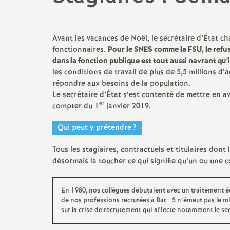
promotions et 
Non-titulaires
formation cont
Avant les vacances de Noël, le secrétaire d’État c
PsyEN-
EDO
et
DCIO
fonctionnaires.
Pour le
SNES
comme la
FSU
, le ref
t
congés, disponi
dans la fonction publique est tout aussi navrant qu’
Assistants d’éducation
partiels
les conditions de travail de plus de 5,5 millions 
i
répondre aux besoins de la population.
AESH
rémunérations
Le secrétaire d’État s’est contenté de mettre en a
er
compter du 1
janvier 2019.
action sociale
Qui peut y prétendre
?
fin de carrière e
Tous les stagiaires, contractuels et titulaires dont
désormais la toucher ce qui signifie qu’un ou une 
l
En 1980, nos collègues débutaient avec un traitement éq
de nos professions recrutées à Bac +5 n’émeut pas le mi
sur la crise de recrutement qui affecte notamment le s