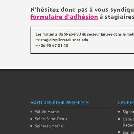
N’hésitez donc pas à vous syndiq
formulaire d’adhésion
à stagiaire
Les militants du
SNES
-
FSU
du secteur Entrée dans le mét
=> stagiaires@creteil.snes.edu
=> 06 95 47 01 40
ACTU DES ÉTABLISSEMENTS
LES PE
Val-de-Marne
Signa
Seine-Saint-Denis
Capa 
Décla
Seine-et-Marne
Signat