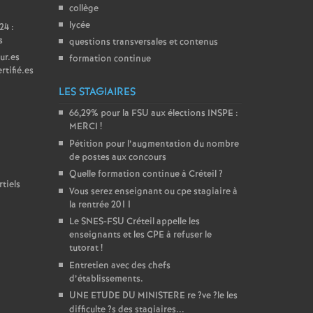
collège
lycée
24 :
s
questions transversales et contenus
ur.es
formation continue
rtifié.es
LES STAGIAIRES
66,29% pour la
FSU
aux élections
INSPE
:
MERCI
!
Pétition pour l’augmentation du nombre
de postes aux concours
Quelle formation continue à Créteil
?
tiels
Vous serez enseignant ou cpe stagiaire à
la rentrée 2011
Le
SNES
-
FSU
Créteil appelle les
enseignants et les
CPE
à refuser le
tutorat
!
Entretien avec des chefs
d’établissements.
UNE
ETUDE
DU
MINISTERE
re
?ve
?le les
difficulte
?s des stagiaires...