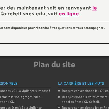
uer dès maintenant soit en renvoyant
le
e
s@creteil.snes.edu, soit
en ligne
.
c
ier sont disponibles pour répondre à vos questions et vous accompagner :
o
n
d
Plan du site
d
e
RSONNELS
LA CARRIÈRE ET LES MUTS
ture des
VS
: La vigilance s’impose
!
Rupture conventionnelle : Où en
g
d
?installation Agrégés 2015 -
Des questions sur votre carrière
ration
FSU
.
appel au Snes
FSU
Créteil.
ure des états
VS
: la vigilance
Rupture conventionnelle : enfin 