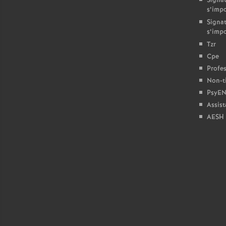
Signat
s’imp
Signat
s’imp
Tzr
Cpe
Profes
Non-ti
PsyEN
Assist
AESH