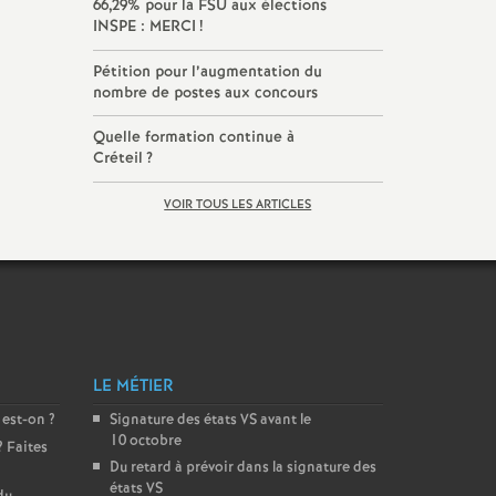
66,29% pour la
FSU
aux élections
INSPE
:
MERCI
!
Pétition pour l’augmentation du
nombre de postes aux concours
Quelle formation continue à
Créteil
?
VOIR TOUS LES ARTICLES
LE MÉTIER
 est-on
?
Signature des états
VS
avant le
10 octobre
? Faites
Du retard à prévoir dans la signature des
états
VS