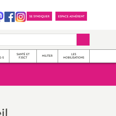
SE SYNDIQUER
ESPACE ADHÉRENT
Recherche sur le 
SANTÉ ET
LES
MILITER
E-S
F3SCT
MOBILISATIONS
formations syndicales
le snes-fsu et son
fonctionnement
il
Vos élu-e-s en Comité