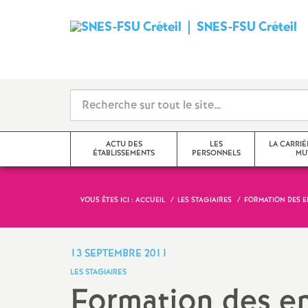
SNES
-
FSU
Créteil
ACTU DES
LES
LA CARRIÈ
ÉTABLISSEMENTS
PERSONNELS
MU
i
VOUS ÊTES ICI :
ACCUEIL
LES STAGIAIRES
FORMATION DES 
Val-de-Marne
Tzr
mutations inter
Seine-Saint-Denis
Cpe
mutations intra
13 SEPTEMBRE 2011
t
LES STAGIAIRES
Seine-et-Marne
Professeur-e-s
obligations de 
Formation des e
documentalistes