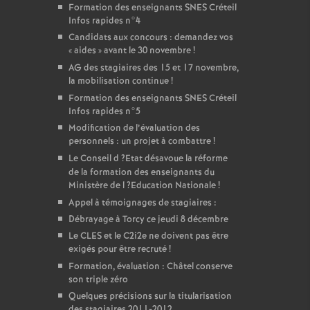
Formation des enseignants
SNES
Créteil
Infos rapides n°4
Candidats aux concours : demandez vos
«
aides
» avant le 30 novembre
!
AG
des stagiaires des 15 et 17 novembre,
la mobilisation continue
!
Formation des enseignants
SNES
Créteil
Infos rapides n°5
Modification de l’évaluation des
personnels : un projet à combattre
!
Le Conseil d
?Etat désavoue la réforme
de la formation des enseignants du
Ministère de l
?Education Nationale
!
Appel à témoignages de stagiaires :
Débrayage à Torcy ce jeudi 8 décembre
Le
CLES
et le C2i2e ne doivent pas être
exigés pour être recruté
!
Formation, évaluation : Châtel conserve
son triple zéro
Quelques précisions sur la titularisation
des stagiaires 2011-2012