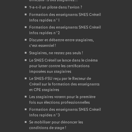
difficulte
?s des stagiaires...
Y-a-t-il un pilote dans l’avion
?
Formation des enseignants
SNES
Créteil
Infos rapides n°1
Formation des enseignants
SNES
Créteil
Infos rapides n°2
Discuter et débattre entre stagiaires,
c’est essentiel
!
Stagiaires, ne restez pas seuls
!
Le
SNES
Créteil se lance dans le cinéma
pour lutter contre les certifications
imposées aux stagiaires
Le
SNES
-
FSU
reçu par le Recteur de
Créteil sur la formation des enseignants
et
CPE
stagiaires
Les stagiaires votent pour la première
fois aux élections professionnelles
Formation des enseignants
SNES
Créteil
Infos rapides n°3
Se mobiliser pour dénoncer les
conditions de stage
!