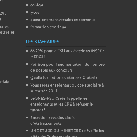
du
collège
lycée
24 :
s
questions transversales et contenus
ur.es
formation continue
rtifié.es
LES STAGIAIRES
66,29% pour la
FSU
aux élections
INSPE
:
MERCI
!
Pétition pour l’augmentation du nombre
de postes aux concours
Quelle formation continue à Créteil
?
tiels
Vous serez enseignant ou cpe stagiaire à
la rentrée 2011
Le
SNES
-
FSU
Créteil appelle les
enseignants et les
CPE
à refuser le
tutorat
!
Entretien avec des chefs
d’établissements.
UNE
ETUDE
DU
MINISTERE
re
?ve
?le les