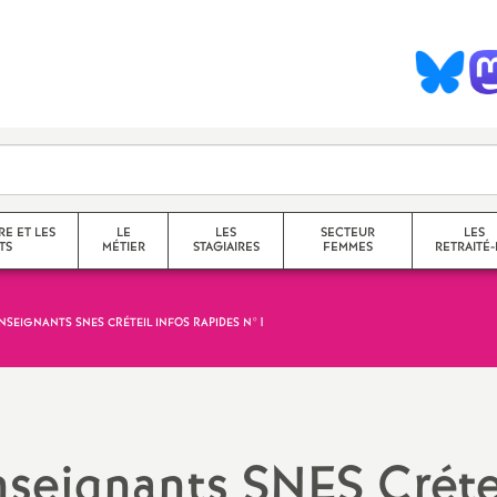
S
y
n
d
RE ET LES
LE
LES
SECTEUR
LES
TS
MÉTIER
STAGIAIRES
FEMMES
RETRAITÉ-
c
ENSEIGNANTS
SNES
CRÉTEIL INFOS RAPIDES N°1
collège
a
lycée
service
questions transversales et
nseignants
SNES
Créte
contenus