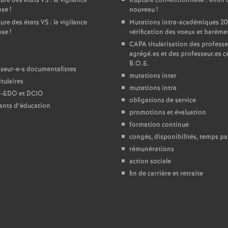
ure des états
VS
: la vigilance
Rupture conventionnelle : enfin 
ose
!
nouveau
!
e
ure des états
VS
: la vigilance
Mutations intra-académiques 20
ose
!
vérification des voeux et barème
c
CAPA
titularisation des professe
agrégé.es et des professeur.es ce
B.O.E.
o
seur-e-s documentalistes
mutations inter
tulaires
mutations intra
n
-
EDO
et
DCIO
obligations de service
ants d’éducation
promotions et évaluation
d
formation continue
congés, disponibilités, temps par
d
rémunérations
action sociale
e
fin de carrière et retraite
g