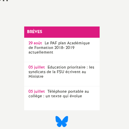
Technique Académique
outils pour les militant-e-s
Groupe
LGBTQIA
+
BRÈVES
29 août
Le
PAF
plan Académique
élections professionnelles
de Formation 2018- 2019
actuellement
05 juillet
Education prioritaire : les
syndicats de la
FSU
écrivent au
Ministre
05 juillet
Téléphone portable au
collège : un texte qui évolue