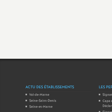
t
s
ACTU DES ÉTABLISSEMENTS
LES PE
Val-de-Marne
Signa
Seine-Saint-Denis
Capa 
Décla
Seine-et-Marne