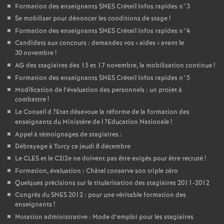
Formation des enseignants
SNES
Créteil Infos rapides n°3
Se mobiliser pour dénoncer les conditions de stage
!
Formation des enseignants
SNES
Créteil Infos rapides n°4
Candidats aux concours : demandez vos «
aides
» avant le
30 novembre
!
AG
des stagiaires des 15 et 17 novembre, la mobilisation continue
!
Formation des enseignants
SNES
Créteil Infos rapides n°5
Modification de l’évaluation des personnels : un projet à
combattre
!
Le Conseil d
?Etat désavoue la réforme de la formation des
enseignants du Ministère de l
?Education Nationale
!
Appel à témoignages de stagiaires :
Débrayage à Torcy ce jeudi 8 décembre
Le
CLES
et le C2i2e ne doivent pas être exigés pour être recruté
!
Formation, évaluation : Châtel conserve son triple zéro
Quelques précisions sur la titularisation des stagiaires 2011-2012
Congrès du
SNES
2012 : pour une véritable formation des
enseignants
!
Notation administrative : Mode d’emploi pour les stagiaires