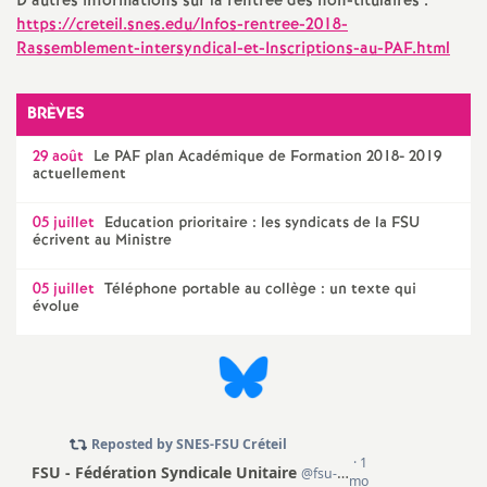
e
D’autres informations sur la rentrée des non-titulaires :
https://creteil.snes.edu/Infos-rentree-2018-
s
Rassemblement-intersyndical-et-Inscriptions-au-
PAF
.html
E
BRÈVES
n
29 août
Le
PAF
plan Académique de Formation 2018- 2019
actuellement
s
05 juillet
Education prioritaire : les syndicats de la
FSU
écrivent au Ministre
e
05 juillet
Téléphone portable au collège : un texte qui
évolue
i
g
n