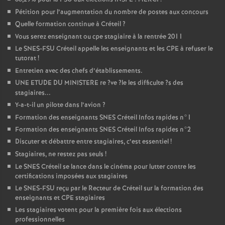
Pétition pour l’augmentation du nombre de postes aux concours
Quelle formation continue à Créteil
?
Vous serez enseignant ou cpe stagiaire à la rentrée 2011
Le
SNES
-
FSU
Créteil appelle les enseignants et les
CPE
à refuser le
tutorat
!
Entretien avec des chefs d’établissements.
UNE
ETUDE
DU
MINISTERE
re
?ve
?le les difficulte
?s des
stagiaires...
Y-a-t-il un pilote dans l’avion
?
Formation des enseignants
SNES
Créteil Infos rapides n°1
Formation des enseignants
SNES
Créteil Infos rapides n°2
Discuter et débattre entre stagiaires, c’est essentiel
!
Stagiaires, ne restez pas seuls
!
Le
SNES
Créteil se lance dans le cinéma pour lutter contre les
certifications imposées aux stagiaires
Le
SNES
-
FSU
reçu par le Recteur de Créteil sur la formation des
enseignants et
CPE
stagiaires
Les stagiaires votent pour la première fois aux élections
professionnelles