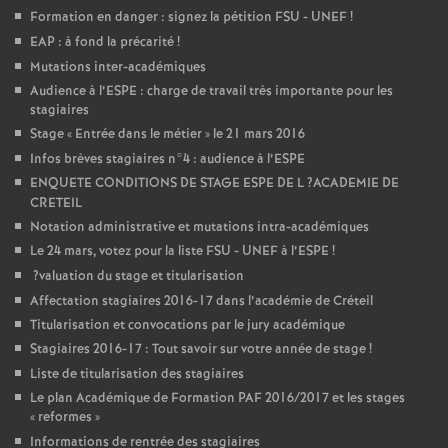
Formation en danger : signez la pétition
FSU
-
UNEF
!
EAP
: à fond la précarité
!
Mutations inter-académiques
Audience à l’
ESPE
: charge de travail très importante pour les
stagiaires
Stage «
Entrée dans le métier
» le 21 mars 2016
Infos brèves stagiaires n°4 : audience à l’
ESPE
ENQUETE
CONDITIONS
DE
STAGE
ESPE
DE
L
?
ACADEMIE
DE
CRETEIL
Notation administrative et mutations intra-académiques
Le 24 mars, votez pour la liste
FSU
-
UNEF
à l’
ESPE
!
?valuation du stage et titularisation
Affectation stagiaires 2016-17 dans l’académie de Créteil
Titularisation et convocations par le jury académique
Stagiaires 2016-17 : Tout savoir sur votre année de stage
!
Liste de titularisation des stagiaires
Le plan Académique de Formation
PAF
2016/2017 et les stages
«
reformes
»
Informations de rentrée des stagiaires