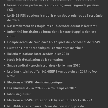
Formation des professeurs et
CPE
stagiaires : signez la pétition
FSU
Le
SNES
-
FSU
soutient la mobilisation des stagiaires de l’académie
de Crétei
Rassemblement des stagiaires du 8 octobre devant le Rectorat
Indemnité forfaitaire de formation : le texte d’application est
connu
Compte-rendu de l’audience
FSU
auprès du Rectorat et de l’
ESPE
Mutations inter-académiques : comment ça marche
?
Bulletin mutations inter-académiques 2014
Modalités d’évaluation de la formation
Stage syndical «
spécial stagiaires
» le 16 mars 2015
Lauréats titulaires d
?un
M2MEEF
à temps plein en 2015 : c
?est
NON
!
Elections à l’
ESPE
: déni démocratique
Les titulaires d
?un
M2MEEF
à mi-temps en 2015
Infos stagiaires
!
Elections à l’
ESPE
: votez pour la liste unitaire
FSU
-
UNEF
!
M1
MEEF
en alternance : Moins de formation, plus de