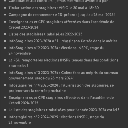
Candidat.es aux concours : je fais mes voeux avant le 5 juin
!
Titularisation des stagiaires :
VISIO
le 30 mai à 18h30
Campagne de recrutement
AED
-prépro : jusqu’au 28 mai 2023
!
Enseignant.es et
CPE
stagiaires affecté.es dans l’académie de
Créteil 2023-2024
Listes des stagiaires titularisé.es 2022-2023
InfoStagiaires 2023-2024 n°1 : réussir son Entrée dans le métier
InfoStagiaires n°2 2023-2024 : élections
INSPE
, stage du
24 novembre
La
FSU
remporte les élections
INSPE
tenues dans des conditions
anormales
!
InfoStagiaires n°3 2023-2024 : Colère face au mépris du nouveau
gouvernement, stage du 28 mars 2024
!
Infostagiaires n°4 2023-2024 : Titularisation des stagiaires, se
projeter vers la rentrée prochaine
Enseignant
·
es et
CPE
stagiaires affecté
·
es dans l’académie de
Créteil 2024-2025
La liste des stagiaires titularisé
·
es pour l’année 2023-2024 est ici
!
Infostagiaires n°2 2024-2025 : élections
INSPE
, stage du
21 novembre