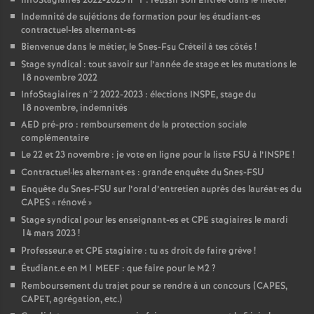
InfoStagiaires 2022-2023 n°1 : réussir son Entrée dans le métier
Indemnité de sujétions de formation pour les étudiant-es
contractuel-les alternant-es
Bienvenue dans le métier, le Snes-Fsu Créteil à tes côtés
!
Stage syndical : tout savoir sur l’année de stage et les mutations le
18 novembre 2022
InfoStagiaires n°2 2022-2023 : élections
INSPE
, stage du
18 novembre, indemnités
AED
pré-pro : remboursement de la protection sociale
complémentaire
Le 22 et 23 novembre : je vote en ligne pour la liste
FSU
à l’
INSPE
!
Contractuel
·
les alternant
·
es : grande enquête du Snes-
FSU
Enquête du Snes-
FSU
sur l’oral d’entretien auprès des lauréat•es du
CAPES
«
rénové
»
Stage syndical pour les enseignant-es et
CPE
stagiaires le mardi
14 mars 2023
!
Professeur.e et
CPE
stagiaire : tu as droit de faire grève
!
Étudiant.e en M1
MEEF
: que faire pour le M2
?
Remboursement du trajet pour se rendre à un concours (
CAPES
,
CAPET
, agrégation, etc.)