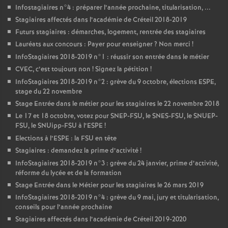
Infostagiaires n°4 : préparer l’année prochaine, titularisation, ...
Stagiaires affectés dans l’académie de Créteil 2018-2019
Futurs stagiaires : démarches, logement, rentrée des stagiaires
Lauréats aux concours : Payer pour enseigner
? Non merci
!
InfoStagiaires 2018-2019 n°1 : réussir son entrée dans le métier
CVEC
, c’est toujours non
! Signez la pétition
!
InfoStagiaires 2018-2019 n°2 : grève du 9 octobre, élections
ESPE
,
stage du 22 novembre
Stage Entrée dans le métier pour les stagiaires le 22 novembre 2018
Le 17 et 18 octobre, votez pour
SNEP
-
FSU
, le
SNES
-
FSU
, le
SNUEP
-
FSU
, le SNUipp-
FSU
à l’
ESPE
!
Elections à l’
ESPE
: la
FSU
en tête
Stagiaires : demandez la prime d’activité
!
InfoStagiaires 2018-2019 n°3 : grève du 24 janvier, prime d’activité,
réforme du lycée et de la formation
Stage Entrée dans le Métier pour les stagiaires le 26 mars 2019
InfoStagiaires 2018-2019 n°4 : grève du 9 mai, jury et titularisation,
conseils pour l’année prochaine
Stagiaires affectés dans l’académie de Créteil 2019-2020