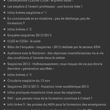
Certifications
CLES
et C2I2e : le grand bazar
!
Les emplois d
?avenir professeur : une bonne idée
?
Infos brèves stagiaires n°1
Ex-contractuels et ex-titulaires : pas de décharge, pas de
formation
!!
Infos brèves n°2
Enquête stagiaires 2012/2013
CLES
et C2I2e : la suite
Bilan de l’enquête «
stagiaires
» 2012 réalisée par le secteur
EDM
Audience avec le Rectorat : des réponses insatisfaisantes vis-à-vis
des conditions d
?entrée dans le métier
Stagiaires 2012 : Malheureusement, vous risquez de ne pas être la
dernière «
génération sacrifiée
»
Infos brèves n°3
Circulaire stagiaire du 12 nov
Stagiaires 2012/2013 : Mutation inter académique 2013
Infos pratiques mutations inter pour les stagiaires
PAF
: que pensez-vous de la formation continue à Créteil
?
Info brève 5 : les projets du
MEN
pour la formation des enseignants