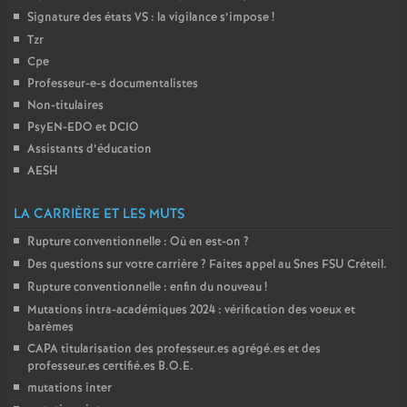
Signature des états
VS
: la vigilance s’impose
!
é
Tzr
Cpe
O
Professeur-e-s documentalistes
Non-titulaires
r
PsyEN-
EDO
et
DCIO
Assistants d’éducation
l
AESH
é
LA CARRIÈRE ET LES MUTS
Rupture conventionnelle : Où en est-on
?
a
Des questions sur votre carrière
? Faites appel au Snes
FSU
Créteil.
Rupture conventionnelle : enfin du nouveau
!
n
Mutations intra-académiques 2024 : vérification des voeux et
barèmes
s
CAPA
titularisation des professeur.es agrégé.es et des
professeur.es certifié.es
B.O.E.
mutations inter
T