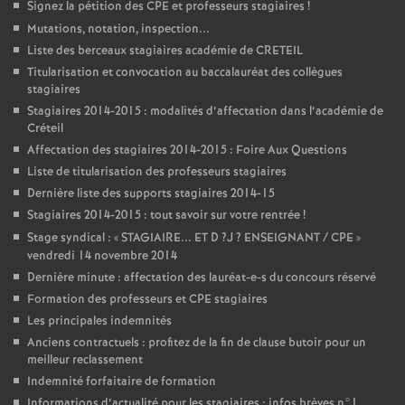
Signez la pétition des
CPE
et professeurs stagiaires
!
Mutations, notation, inspection...
Liste des berceaux stagiaires académie de
CRETEIL
Titularisation et convocation au baccalauréat des collègues
stagiaires
Stagiaires 2014-2015 : modalités d’affectation dans l’académie de
Créteil
Affectation des stagiaires 2014-2015 : Foire Aux Questions
Liste de titularisation des professeurs stagiaires
Dernière liste des supports stagiaires 2014-15
Stagiaires 2014-2015 : tout savoir sur votre rentrée
!
Stage syndical : «
STAGIAIRE
...
ET
D
?J
?
ENSEIGNANT
/
CPE
»
vendredi 14 novembre 2014
Dernière minute : affectation des lauréat-e-s du concours réservé
Formation des professeurs et
CPE
stagiaires
Les principales indemnités
Anciens contractuels : profitez de la fin de clause butoir pour un
meilleur reclassement
Indemnité forfaitaire de formation
Informations d’actualité pour les stagiaires : infos brèves n°1