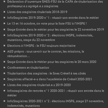
Déclaration d’ouverture
SNES
-
FSU
de la
CAPA
de titularisation des
professeur.e.s agrégé.e.s stagiaires
Listes des stagiaires titularisés 2018-2019
InfoStagiaires 2019-2020 n°1 : réussir son entrée dans le métier
Le 15 et 16 octobre, on vote pour la liste
FSU
à l’
INSPE
!
Stage Entrée dans le métier pour les stagiaires le 22 novembre 2019
InfoStagiaires 2019-2020 n°2 : élections
INSPE
, indemnités,
mutations, stage du 22 novembre
Elections à l’
INSPE
: la
FSU
toujours majoritaire
AED
prépro : tout savoir sur le contrat, les missions, la
rémunération...
Stage Entrée dans le Métier pour les stagiaires le 20 mars 2020
Confinement et titularisation
Titularisation des stagiaires : le Snes Créteil à tes côtés
Stagiaires affecté-e-s dans l’académie de Créteil 2020-2021
Listes des stagiaires titularisé.e.s 2019-2020
Infostagiaires de rentrée n°1 2020-2021 : réussir son entrée dans le
métier
InfoStagiaires 2020-2021 n°2 : élections
INSPE
, stage 27 novembre,
indemnités, mutations