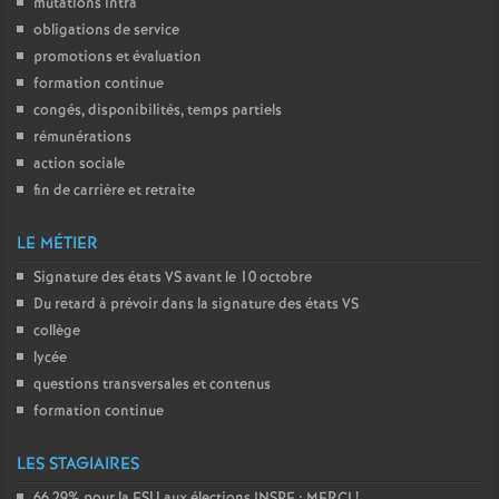
mutations intra
obligations de service
o
promotions et évaluation
formation continue
u
congés, disponibilités, temps partiels
rémunérations
r
action sociale
fin de carrière et retraite
s
LE MÉTIER
Signature des états
VS
avant le 10 octobre
Du retard à prévoir dans la signature des états
VS
collège
lycée
questions transversales et contenus
formation continue
LES STAGIAIRES
66,29% pour la
FSU
aux élections
INSPE
:
MERCI
!