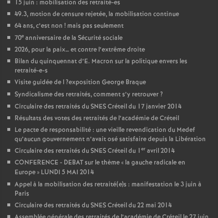
15 juin : mobilisation des retraité-es
49.3, motion de censure rejetée, la mobilisation continue
64 ans, c’est non
! mais pas seulement
e
70
anniversaire de la Sécurité sociale
2026, pour la paix… et contre l’extrême droite
Bilan du quinquennat d’E. Macron sur la politique envers les
retraité-e-s
Visite guidée de l
?exposition George Braque
Syndicalisme des retraités, comment s’y retrouver
?
Circulaire des retraités du
SNES
Créteil du 17 janvier 2014
Résultats des votes des retraités de l’académie de Créteil
Le pacte de responsabilité : une vieille revendication du Medef
qu’aucun gouvernement n’avait osé satisfaire depuis la Libération
er
Circulaire des retraités du
SNES
Créteil du 1
avril 2014
CONFERENCE
-
DEBAT
sur le thème «
la gauche radicale en
Europe
»
LUNDI
5
MAI
2014
Appel à la mobilisation des retraité(e)s : manifestation le 3 juin à
Paris
Circulaire des retraités du
SNES
Créteil du 22 mai 2014
Assemblée générale des retraités de l’académie de Créteil le 27 juin