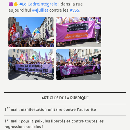
e
m
e
n
t
s
d
ARTICLES DE LA RUBRIQUE
e
er
1
mai : manifestation unitaire contre l’austérité
S
er
1
mai : pour la paix, les libertés et contre toutes les
régressions sociales
!