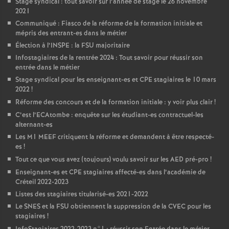
Stage syndical : tout savoir sur l’année de stage le 26 novembre
2021
Communiqué : Fiasco de la réforme de la formation initiale et
mépris des entrant-es dans le métier
Élection à l’
INSPE
: la
FSU
majoritaire
Infostagiaires de la rentrée 2024 : Tout savoir pour réussir son
entrée dans le métier
Stage syndical pour les enseignant-es et
CPE
stagiaires le 10 mars
2022
!
Réforme des concours et de la formation initiale : y voir plus clair
!
C’est l’ECAtombe : enquête sur les étudiant-es contractuel-les
alternant-es
Les M1
MEEF
critiquent la réforme et demandent à être respecté-
es
!
Tout ce que vous avez (toujours) voulu savoir sur les
AED
pré-pro
!
Enseignant-es et
CPE
stagiaires affecté-es dans l’académie de
Créteil 2022-2023
Listes des stagiaires titularisé-es 2021-2022
Le
SNES
et la
FSU
obtiennent la suppression de la
CVEC
pour les
stagiaires
!