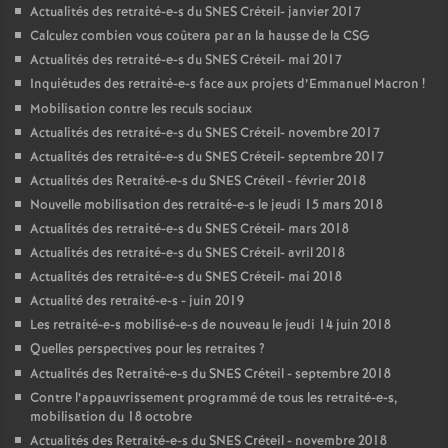
Actualités des retraité-e-s du
SNES
Créteil- janvier 2017
Calculez combien vous coûtera par an la hausse de la
CSG
Actualités des retraité-e-s du
SNES
Créteil- mai 2017
Inquiétudes des retraité-e-s face aux projets d’Emmanuel Macron
!
Mobilisation contre les reculs sociaux
Actualités des retraité-e-s du
SNES
Créteil- novembre 2017
Actualités des retraité-e-s du
SNES
Créteil- septembre 2017
Actualités des Retraité-e-s du
SNES
Créteil - février 2018
Nouvelle mobilisation des retraité-e-s le jeudi 15 mars 2018
Actualités des retraité-e-s du
SNES
Créteil- mars 2018
Actualités des retraité-e-s du
SNES
Créteil- avril 2018
Actualités des retraité-e-s du
SNES
Créteil- mai 2018
Actualité des retraité-e-s - juin 2019
Les retraité-e-s mobilisé-e-s de nouveau le jeudi 14 juin 2018
Quelles perspectives pour les retraites
?
Actualités des Retraité-e-s du
SNES
Créteil - septembre 2018
Contre l’appauvrissement programmé de tous les retraité-e-s,
mobilisation du 18 octobre
Actualités des Retraité-e-s du
SNES
Créteil - novembre 2018