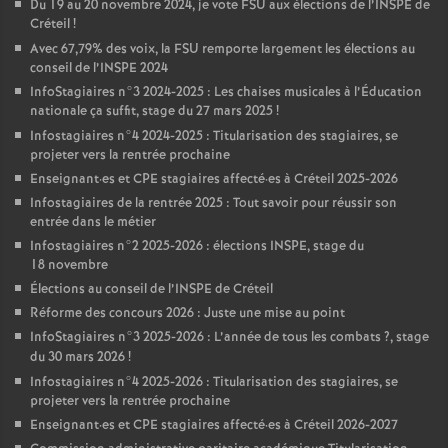
Du 19 au 20 novembre 2024, je vote
FSU
aux élections de l’
INSPE
de
Créteil
!
Avec 67,79% des voix, la
FSU
remporte largement les élections au
conseil de l’
INSPE
2024
InfoStagiaires n°3 2024-2025 : Les chaises musicales à l’Éducation
nationale ça suffit, stage du 27 mars 2025
!
Infostagiaires n°4 2024-2025 : Titularisation des stagiaires, se
projeter vers la rentrée prochaine
Enseignant
·
es et
CPE
stagiaires affecté
·
es à Créteil 2025-2026
Infostagiaires de la rentrée 2025 : Tout savoir pour réussir son
entrée dans le métier
Infostagiaires n°2 2025-2026 : élections
INSPE
, stage du
18 novembre
Élections au conseil de l’
INSPE
de Créteil
Réforme des concours 2026 : Juste une mise au point
InfoStagiaires n°3 2025-2026 : L’année de tous les combats
?, stage
du 30 mars 2026
!
Infostagiaires n°4 2025-2026 : Titularisation des stagiaires, se
projeter vers la rentrée prochaine
Enseignant
·
es et
CPE
stagiaires affecté
·
es à Créteil 2026-2027