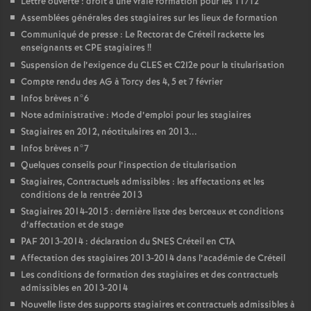
Lettre ouverte : droit à une vraie formation pour les T1/T2
Assemblées générales des stagiaires sur les lieux de formation
Communiqué de presse : Le Rectorat de Créteil rackette les
enseignants et
CPE
stagiaires
!!
Suspension de l’exigence du
CLES
et C2I2e pour la titularisation
Compte rendu des
AG
à Torcy des 4, 5 et 7 février
Infos brèves n°6
Note administrative : Mode d’emploi pour les stagiaires
Stagiaires en 2012, néotitulaires en 2013...
Infos brèves n°7
Quelques conseils pour l’inspection de titularisation
Stagiaires, Contractuels admissibles : les affectations et les
conditions de la rentrée 2013
Stagiaires 2014-2015 : dernière liste des berceaux et conditions
d’affectation et de stage
PAF
2013-2014 : déclaration du
SNES
Créteil en
CTA
Affectation des stagiaires 2013-2014 dans l’académie de Créteil
Les conditions de formation des stagiaires et des contractuels
admissibles en 2013-2014
Nouvelle liste des supports stagiaires et contractuels admissibles à