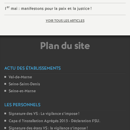
e
er
1
mai : manifestons pour la paix et la justice
!
c
VOIR TOUS LES ARTICLES
o
Plan du site
n
d
ACTU DES ÉTABLISSEMENTS
d
Val-de-Marne
Seine-Saint-Denis
Seine-et-Marne
e
LES PERSONNELS
g
Signature des
VS
: La vigilance s’impose
!
Capa d
?installation Agrégés 2015 - Déclaration
FSU
r
.
Signature des états
VS
: la vigilance s’impose
!