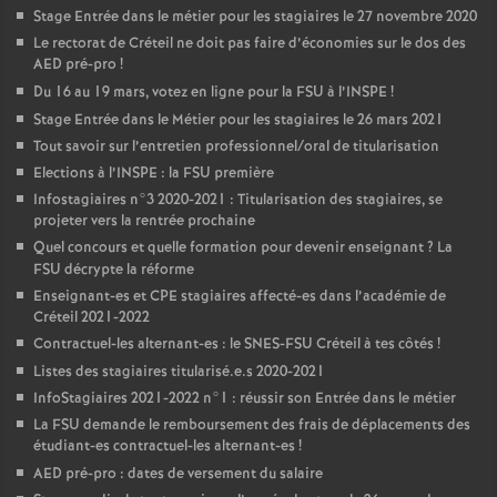
Stage Entrée dans le métier pour les stagiaires le 27 novembre 2020
Le rectorat de Créteil ne doit pas faire d’économies sur le dos des
AED
pré-pro
!
Du 16 au 19 mars, votez en ligne pour la
FSU
à l’
INSPE
!
Stage Entrée dans le Métier pour les stagiaires le 26 mars 2021
Tout savoir sur l’entretien professionnel/oral de titularisation
Elections à l’
INSPE
: la
FSU
première
Infostagiaires n°3 2020-2021 : Titularisation des stagiaires, se
projeter vers la rentrée prochaine
Quel concours et quelle formation pour devenir enseignant
? La
FSU
décrypte la réforme
Enseignant-es et
CPE
stagiaires affecté-es dans l’académie de
Créteil 2021-2022
Contractuel-les alternant-es : le
SNES
-
FSU
Créteil à tes côtés
!
Listes des stagiaires titularisé.e.s 2020-2021
InfoStagiaires 2021-2022 n°1 : réussir son Entrée dans le métier
La
FSU
demande le remboursement des frais de déplacements des
étudiant-es contractuel-les alternant-es
!
AED
pré-pro : dates de versement du salaire