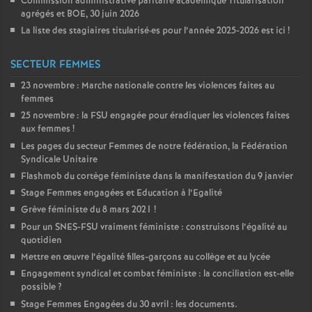
Commission administrative paritaire académique Titularisation
agrégés et
BOE
, 30 juin 2026
La liste des stagiaires titularisé
·
es pour l’année 2025-2026 est ici
!
SECTEUR FEMMES
23 novembre : Marche nationale contre les violences faites au
femmes
25 novembre : la
FSU
engagée pour éradiquer les violences faites
aux femmes
!
Les pages du secteur Femmes de notre fédération, la Fédération
Syndicale Unitaire
Flashmob du cortège féministe dans la manifestation du 9 janvier
Stage Femmes engagées et Education à l’Egalité
Grève féministe du 8 mars 2021
!
Pour un
SNES
-
FSU
vraiment féministe : construisons l’égalité au
quotidien
Mettre en œuvre l’égalité filles-garçons au collège et au lycée
Engagement syndical et combat féministe : la conciliation est-elle
possible
?
Stage Femmes Engagées du 30 avril : les documents.