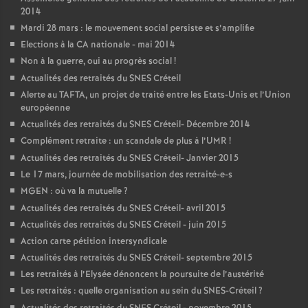
2014
Mardi 28 mars : le mouvement social persiste et s’amplifie
Elections à la
CA
nationale - mai 2014
Non à la guerre, oui au progrès social
!
Actualités des retraités du
SNES
Créteil
Alerte au
TAFTA
, un projet de traité entre les Etats-Unis et l’Union
européenne
Actualités des retraités du
SNES
Créteil- Décembre 2014
Complément retraite : un scandale de plus à l’
UMR
!
Actualités des retraités du
SNES
Créteil- Janvier 2015
Le 17 mars, journée de mobilisation des retraité-e-s
MGEN
: où va la mutuelle
?
Actualités des retraités du
SNES
Créteil- avril 2015
Actualités des retraités du
SNES
Créteil - juin 2015
Action carte pétition intersyndicale
Actualités des retraités du
SNES
Créteil- septembre 2015
Les retraités à l’Elysée dénoncent la poursuite de l’austérité
Les retraités : quelle organisation au sein du
SNES
-Créteil
?