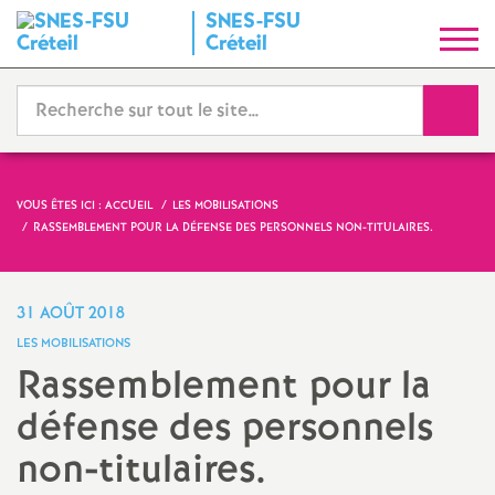
SNES
-
FSU
S
Créteil
y
Reche
n
d
VOUS ÊTES ICI :
ACCUEIL
LES MOBILISATIONS
RASSEMBLEMENT POUR LA DÉFENSE DES PERSONNELS NON-TITULAIRES.
i
c
31 AOÛT 2018
LES MOBILISATIONS
a
Rassemblement pour la
défense des personnels
t
non-titulaires.
N