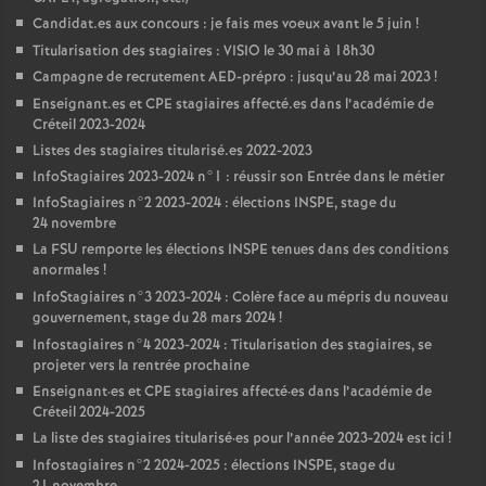
Candidat.es aux concours : je fais mes voeux avant le 5 juin
!
Titularisation des stagiaires :
VISIO
le 30 mai à 18h30
Campagne de recrutement
AED
-prépro : jusqu’au 28 mai 2023
!
Enseignant.es et
CPE
stagiaires affecté.es dans l’académie de
Créteil 2023-2024
Listes des stagiaires titularisé.es 2022-2023
InfoStagiaires 2023-2024 n°1 : réussir son Entrée dans le métier
InfoStagiaires n°2 2023-2024 : élections
INSPE
, stage du
24 novembre
La
FSU
remporte les élections
INSPE
tenues dans des conditions
anormales
!
InfoStagiaires n°3 2023-2024 : Colère face au mépris du nouveau
gouvernement, stage du 28 mars 2024
!
Infostagiaires n°4 2023-2024 : Titularisation des stagiaires, se
projeter vers la rentrée prochaine
Enseignant
·
es et
CPE
stagiaires affecté
·
es dans l’académie de
Créteil 2024-2025
La liste des stagiaires titularisé
·
es pour l’année 2023-2024 est ici
!
Infostagiaires n°2 2024-2025 : élections
INSPE
, stage du