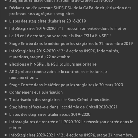
Stagiaires affectés dans l’académie de Créteil 2019-2020
Déclaration d’ouverture
SNES
-
FSU
de la
CAPA
de titularisation des
professeur.e.s agrégé.e.s stagiaires
Listes des stagiaires titularisés 2018-2019
InfoStagiaires 2019-2020 n°1 : réussir son entrée dans le métier
Le 15 et 16 octobre, on vote pour la liste
FSU
à l’
INSPE
!
Stage Entrée dans le métier pour les stagiaires le 22 novembre 2019
InfoStagiaires 2019-2020 n°2 : élections
INSPE
, indemnités,
mutations, stage du 22 novembre
Elections à l’
INSPE
: la
FSU
toujours majoritaire
AED
prépro : tout savoir sur le contrat, les missions, la
rémunération...
Stage Entrée dans le Métier pour les stagiaires le 20 mars 2020
Confinement et titularisation
Titularisation des stagiaires : le Snes Créteil à tes côtés
Stagiaires affecté-e-s dans l’académie de Créteil 2020-2021
Listes des stagiaires titularisé.e.s 2019-2020
Infostagiaires de rentrée n°1 2020-2021 : réussir son entrée dans le
métier
InfoStagiaires 2020-2021 n°2 : élections
INSPE
, stage 27 novembre,