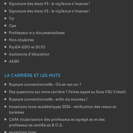
e
Signature des états
VS
: la vigilance s’impose
!
Signature des états
VS
: la vigilance s’impose
!
c
Tzr
Cpe
Professeur-e-s documentalistes
o
Non-titulaires
PsyEN-
EDO
et
DCIO
n
Assistants d’éducation
AESH
d
LA CARRIÈRE ET LES MUTS
d
Rupture conventionnelle : Où en est-on
?
Des questions sur votre carrière
? Faites appel au Snes
FSU
Créteil.
e
Rupture conventionnelle : enfin du nouveau
!
Mutations intra-académiques 2024 : vérification des voeux et
g
barèmes
CAPA
titularisation des professeur.es agrégé.es et des
r
professeur.es certifié.es
B.O.E.
mutations inter