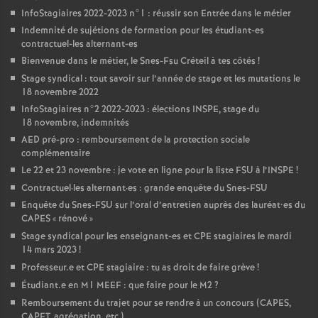
InfoStagiaires 2022-2023 n°1 : réussir son Entrée dans le métier
Indemnité de sujétions de formation pour les étudiant-es
contractuel-les alternant-es
Bienvenue dans le métier, le Snes-Fsu Créteil à tes côtés
!
Stage syndical : tout savoir sur l’année de stage et les mutations le
18 novembre 2022
InfoStagiaires n°2 2022-2023 : élections
INSPE
, stage du
18 novembre, indemnités
AED
pré-pro : remboursement de la protection sociale
complémentaire
Le 22 et 23 novembre : je vote en ligne pour la liste
FSU
à l’
INSPE
!
Contractuel
·
les alternant
·
es : grande enquête du Snes-
FSU
Enquête du Snes-
FSU
sur l’oral d’entretien auprès des lauréat•es du
CAPES
«
rénové
»
Stage syndical pour les enseignant-es et
CPE
stagiaires le mardi
14 mars 2023
!
Professeur.e et
CPE
stagiaire : tu as droit de faire grève
!
Étudiant.e en M1
MEEF
: que faire pour le M2
?
Remboursement du trajet pour se rendre à un concours (
CAPES
,
CAPET
, agrégation, etc.)