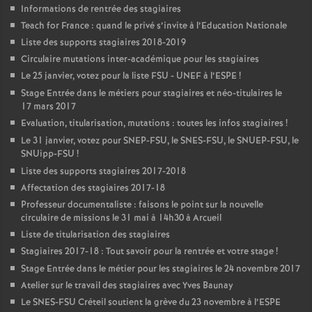
Informations de rentrée des stagiaires
Teach for France : quand le privé s’invite à l’Education Nationale
Liste des supports stagiaires 2018-2019
Circulaire mutations inter-académique pour les stagiaires
Le 25 janvier, votez pour la liste
FSU
-
UNEF
à l’
ESPE
!
Stage Entrée dans le métiers pour stagiaires et néo-titulaires le
17 mars 2017
Evaluation, titularisation, mutations : toutes les infos stagiaires
!
Le 31 janvier, votez pour
SNEP
-
FSU
, le
SNES
-
FSU
, le
SNUEP
-
FSU
, le
SNUipp-
FSU
!
Liste des supports stagiaires 2017-2018
Affectation des stagiaires 2017-18
Professeur documentaliste : faisons le point sur la nouvelle
circulaire de missions le 31 mai à 14h30 à Arcueil
Liste de titularisation des stagiaires
Stagiaires 2017-18 : Tout savoir pour la rentrée et votre stage
!
Stage Entrée dans le métier pour les stagiaires le 24 novembre 2017
Atelier sur le travail des stagiaires avec Yves Baunay
Le
SNES
-
FSU
Créteil soutient la grève du 23 novembre à l’
ESPE