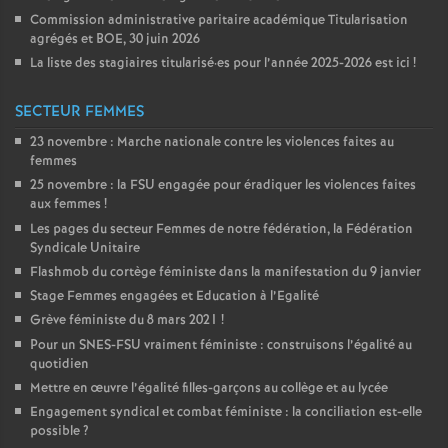
Commission administrative paritaire académique Titularisation
agrégés et
BOE
, 30 juin 2026
La liste des stagiaires titularisé
·
es pour l’année 2025-2026 est ici
!
SECTEUR FEMMES
23 novembre : Marche nationale contre les violences faites au
femmes
25 novembre : la
FSU
engagée pour éradiquer les violences faites
aux femmes
!
Les pages du secteur Femmes de notre fédération, la Fédération
Syndicale Unitaire
Flashmob du cortège féministe dans la manifestation du 9 janvier
Stage Femmes engagées et Education à l’Egalité
Grève féministe du 8 mars 2021
!
Pour un
SNES
-
FSU
vraiment féministe : construisons l’égalité au
quotidien
Mettre en œuvre l’égalité filles-garçons au collège et au lycée
Engagement syndical et combat féministe : la conciliation est-elle
possible
?