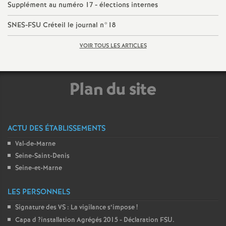
e
Supplément au numéro 17 - élections internes
SNES
-
FSU
Créteil le journal n°18
m
VOIR TOUS LES ARTICLES
e
n
Plan du site
t
ACTU DES ÉTABLISSEMENTS
s
Val-de-Marne
d
Seine-Saint-Denis
Seine-et-Marne
e
LES PERSONNELS
S
Signature des
VS
: La vigilance s’impose
!
Capa d
?installation Agrégés 2015 - Déclaration
FSU
.