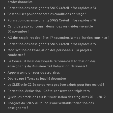
professionnelles
Formation des enseignants
SNES
Créteil Infos rapides n°3
Se mobiliser pour dénoncer les conditions de stage
!
Formation des enseignants
SNES
Créteil Infos rapides n°4
Candidats aux concours : demandez vos «
aides
» avant le
30 novembre
!
AG
des stagiaires des 15 et 17 novembre, la mobilisation continue
!
Formation des enseignants
SNES
Créteil Infos rapides n°5
Modification de l’évaluation des personnels : un projet à
combattre
!
Le Conseil d
?Etat désavoue la réforme de la formation des
enseignants du Ministère de l
?Education Nationale
!
Appel à témoignages de stagiaires :
Débrayage à Torcy ce jeudi 8 décembre
Le
CLES
et le C2i2e ne doivent pas être exigés pour être recruté
!
Formation, évaluation : Châtel conserve son triple zéro
Quelques précisions sur la titularisation des stagiaires 2011-2012
Congrès du
SNES
2012 : pour une véritable formation des
enseignants
!