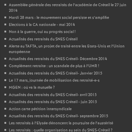
Assemblée générale des retraités de l’académie de Créteil le 27 juin
2014
Mardi 28 mars : le mouvement social persiste et s’amplifie
Elections à la
CA
nationale - mai 2014
Non à la guerre, oui au progrès social
!
Actualités des retraités du
SNES
Créteil
Alerte au
TAFTA
, un projet de traité entre les Etats-Unis et l’Union
européenne
Actualités des retraités du
SNES
Créteil- Décembre 2014
Complément retraite : un scandale de plus à l’
UMR
!
Actualités des retraités du
SNES
Créteil- Janvier 2015
Le 17 mars, journée de mobilisation des retraité-e-s
MGEN
: où va la mutuelle
?
Actualités des retraités du
SNES
Créteil- avril 2015
Actualités des retraités du
SNES
Créteil - juin 2015
Action carte pétition intersyndicale
Actualités des retraités du
SNES
Créteil- septembre 2015
Les retraités à l’Elysée dénoncent la poursuite de l’austérité
Les retraités : quelle organisation au sein du
SNES
-Créteil
?