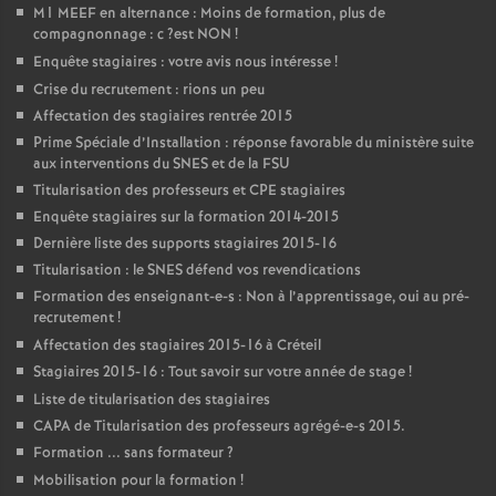
M1
MEEF
en alternance : Moins de formation, plus de
compagnonnage : c
?est
NON
!
Enquête stagiaires : votre avis nous intéresse
!
Crise du recrutement : rions un peu
Affectation des stagiaires rentrée 2015
Prime Spéciale d’Installation : réponse favorable du ministère suite
aux interventions du
SNES
et de la
FSU
Titularisation des professeurs et
CPE
stagiaires
Enquête stagiaires sur la formation 2014-2015
Dernière liste des supports stagiaires 2015-16
Titularisation : le
SNES
défend vos revendications
Formation des enseignant-e-s : Non à l’apprentissage, oui au pré-
recrutement
!
Affectation des stagiaires 2015-16 à Créteil
Stagiaires 2015-16 : Tout savoir sur votre année de stage
!
Liste de titularisation des stagiaires
CAPA
de Titularisation des professeurs agrégé-e-s 2015.
Formation ... sans formateur
?
Mobilisation pour la formation
!