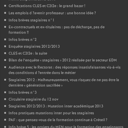
Certifications
CLES
et C2I2e : le grand bazar
!
Les emplois d
?avenir professeur : une bonne idée
?
Infos brèves stagiaires n°1
Ex-contractuels et ex-titulaires : pas de décharge, pas de
formation
!!
Infos brèves n°2
Enquête stagiaires 2012/2013
CLES
et C2I2e : la suite
Bilan de l’enquête «
stagiaires
» 2012 réalisée par le secteur
EDM
Audience avec le Rectorat : des réponses insatisfaisantes vis-à-vis
des conditions d
?entrée dans le métier
Stagiaires 2012 : Malheureusement, vous risquez de ne pas être la
dernière «
génération sacrifiée
»
Infos brèves n°3
Circulaire stagiaire du 12 nov
Stagiaires 2012/2013 : Mutation inter académique 2013
Infos pratiques mutations inter pour les stagiaires
PAF
: que pensez-vous de la formation continue à Créteil
?
Info brève 5 : les projets du
MEN
pour la formation des enseignants