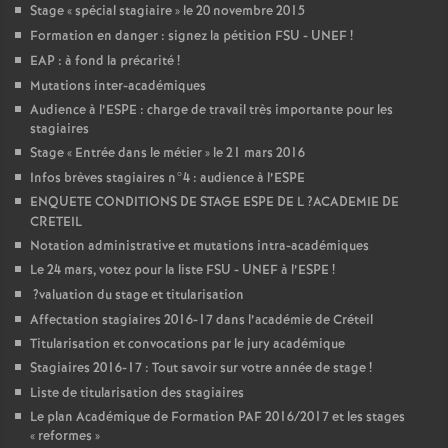
Stage «
spécial stagiaire
» le 20 novembre 2015
Formation en danger : signez la pétition
FSU
-
UNEF
!
EAP
: à fond la précarité
!
Mutations inter-académiques
Audience à l’
ESPE
: charge de travail très importante pour les
stagiaires
Stage «
Entrée dans le métier
» le 21 mars 2016
Infos brèves stagiaires n°4 : audience à l’
ESPE
ENQUETE
CONDITIONS
DE
STAGE
ESPE
DE
L
?
ACADEMIE
DE
CRETEIL
Notation administrative et mutations intra-académiques
Le 24 mars, votez pour la liste
FSU
-
UNEF
à l’
ESPE
!
?valuation du stage et titularisation
Affectation stagiaires 2016-17 dans l’académie de Créteil
Titularisation et convocations par le jury académique
Stagiaires 2016-17 : Tout savoir sur votre année de stage
!
Liste de titularisation des stagiaires
Le plan Académique de Formation
PAF
2016/2017 et les stages
«
reformes
»