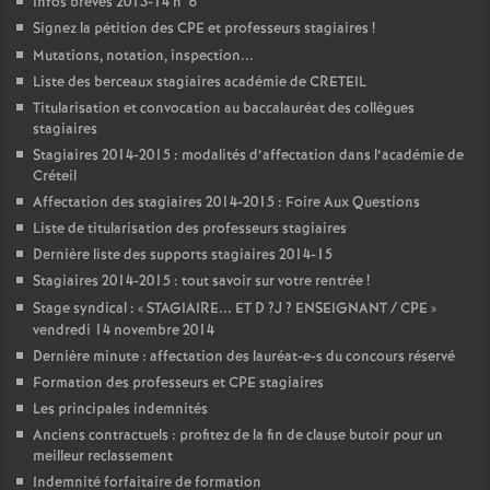
Infos brèves 2013-14 n°6
Signez la pétition des
CPE
et professeurs stagiaires
!
Mutations, notation, inspection...
Liste des berceaux stagiaires académie de
CRETEIL
Titularisation et convocation au baccalauréat des collègues
stagiaires
Stagiaires 2014-2015 : modalités d’affectation dans l’académie de
Créteil
Affectation des stagiaires 2014-2015 : Foire Aux Questions
Liste de titularisation des professeurs stagiaires
Dernière liste des supports stagiaires 2014-15
Stagiaires 2014-2015 : tout savoir sur votre rentrée
!
Stage syndical : «
STAGIAIRE
...
ET
D
?J
?
ENSEIGNANT
/
CPE
»
vendredi 14 novembre 2014
Dernière minute : affectation des lauréat-e-s du concours réservé
Formation des professeurs et
CPE
stagiaires
Les principales indemnités
Anciens contractuels : profitez de la fin de clause butoir pour un
meilleur reclassement
Indemnité forfaitaire de formation