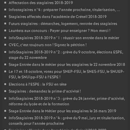
Affectation des stagiaires 2018-2019
Infostagiaires n°4 : préparer l’année prochaine, titularisation, ...
Stagiaires affectés dans l’académie de Créteil 2018-2019
Futurs stagiaires : démarches, logement, rentrée des stagiaires
Lauréats aux concours : Payer pour enseigner
? Non merci
!
InfoStagiaires 2018-2019 n°1 : réussir son entrée dans le métier
CVEC
, c’est toujours non
! Signez la pétition
!
InfoStagiaires 2018-2019 n°2 : grève du 9 octobre, élections
ESPE
,
stage du 22 novembre
Stage Entrée dans le métier pour les stagiaires le 22 novembre 2018
Le 17 et 18 octobre, votez pour
SNEP
-
FSU
, le
SNES
-
FSU
, le
SNUEP
-
FSU
, le SNUipp-
FSU
à l’
ESPE
!
Elections à l’
ESPE
: la
FSU
en tête
Stagiaires : demandez la prime d’activité
!
InfoStagiaires 2018-2019 n°3 : grève du 24 janvier, prime d’activité,
réforme du lycée et de la formation
Stage Entrée dans le Métier pour les stagiaires le 26 mars 2019
InfoStagiaires 2018-2019 n°4 : grève du 9 mai, jury et titularisation,
conseils pour l’année prochaine