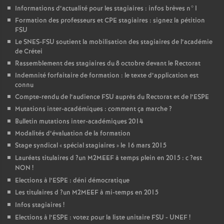
Informations d’actualité pour les stagiaires : infos brèves n°1
Formation des professeurs et
CPE
stagiaires : signez la pétition
FSU
Le
SNES
-
FSU
soutient la mobilisation des stagiaires de l’académie
de Crétei
Rassemblement des stagiaires du 8 octobre devant le Rectorat
Indemnité forfaitaire de formation : le texte d’application est
connu
Compte-rendu de l’audience
FSU
auprès du Rectorat et de l’
ESPE
Mutations inter-académiques : comment ça marche
?
Bulletin mutations inter-académiques 2014
Modalités d’évaluation de la formation
Stage syndical «
spécial stagiaires
» le 16 mars 2015
Lauréats titulaires d
?un
M2MEEF
à temps plein en 2015 : c
?est
NON
!
Elections à l’
ESPE
: déni démocratique
Les titulaires d
?un
M2MEEF
à mi-temps en 2015
Infos stagiaires
!
Elections à l’
ESPE
: votez pour la liste unitaire
FSU
-
UNEF
!