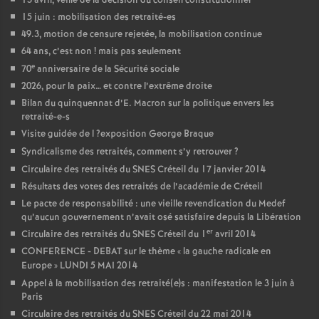
13 avril, veille de la décision du conseil constitutionnel
15 juin : mobilisation des retraité-es
49.3, motion de censure rejetée, la mobilisation continue
64 ans, c’est non
! mais pas seulement
e
70
anniversaire de la Sécurité sociale
2026, pour la paix… et contre l’extrême droite
Bilan du quinquennat d’E. Macron sur la politique envers les
retraité-e-s
Visite guidée de l
?exposition George Braque
Syndicalisme des retraités, comment s’y retrouver
?
Circulaire des retraités du
SNES
Créteil du 17 janvier 2014
Résultats des votes des retraités de l’académie de Créteil
Le pacte de responsabilité : une vieille revendication du Medef
qu’aucun gouvernement n’avait osé satisfaire depuis la Libération
er
Circulaire des retraités du
SNES
Créteil du 1
avril 2014
CONFERENCE
-
DEBAT
sur le thème «
la gauche radicale en
Europe
»
LUNDI
5
MAI
2014
Appel à la mobilisation des retraité(e)s : manifestation le 3 juin à
Paris
Circulaire des retraités du
SNES
Créteil du 22 mai 2014