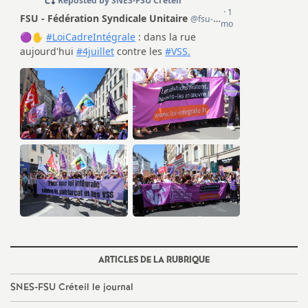
e
s
E
n
s
e
i
g
ARTICLES DE LA RUBRIQUE
n
SNES
-
FSU
Créteil le journal