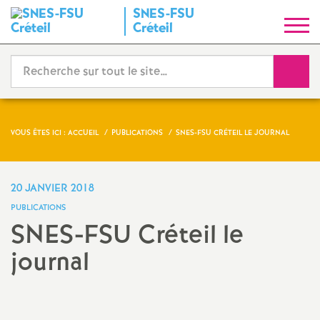
SNES
-
FSU
S
Créteil
y
Reche
n
d
VOUS ÊTES ICI :
ACCUEIL
PUBLICATIONS
SNES
-
FSU
CRÉTEIL LE JOURNAL
i
20 JANVIER 2018
c
PUBLICATIONS
SNES
-
FSU
Créteil le
a
journal
t
N