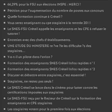
66,29% pour la
FSU
aux élections
INSPE
:
MERCI
!
o
Pétition pour l’augmentation du nombre de postes aux concours
Quelle formation continue à Créteil
?
u
Vous serez enseignant ou cpe stagiaire à la rentrée 2011
Le
SNES
-
FSU
Créteil appelle les enseignants et les
CPE
à refuser le
r
tutorat
!
Entretien avec des chefs d’établissements.
UNE
ETUDE
DU
MINISTERE
re
?ve
?le les difficulte
s
?s des
stagiaires...
Y-a-t-il un pilote dans l’avion
?
Formation des enseignants
SNES
Créteil Infos rapides n°1
Formation des enseignants
SNES
Créteil Infos rapides n°2
Discuter et débattre entre stagiaires, c’est essentiel
!
Stagiaires, ne restez pas seuls
!
Le
SNES
Créteil se lance dans le cinéma pour lutter contre les
certifications imposées aux stagiaires
Le
SNES
-
FSU
reçu par le Recteur de Créteil sur la formation des
enseignants et
CPE
stagiaires
Les stagiaires votent pour la première fois aux élections