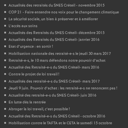
Actualités des retraités du
SNES
Créteil - novembre 2015
COP
21 - Faire entendre nos voix pour le changement climatique
La sécurité sociale, un bien à préserver et à améliorer
L’accès aux soins
Actualités des Retraités du
SNES
Créteil- décembre 2015
Actualités des Retraités du
SNES
Créteil- janvier 2016
Etat d’urgence : en sortir
!
Mobilisation nationale des retraité-e-s le jeudi 30 mars 2017
Retraité-e-s, le 10 mars défendons notre pouvoir d’achat
Actualité des Retraité-e-s du
SNES
Créteil- mars 2016
Contre le projet de loi travail
!
Actualités des retraité-e-s du
SNES
Créteil- mars 2017
Jeudi 9 juin. Pouvoir d’achat : les retraité-e-s ne renoncent pas
!
Actualité des retraité-e-s du
SNES
Créteil- juin 2016
En lutte dès la rentrée
Abroger la loi travail, c’est possible
!
Actualité des Retraité-e-s du
SNES
Créteil - octobre 2016
Mobilisation contre le
TAFTA
et le
CETA
le samedi 15 octobre