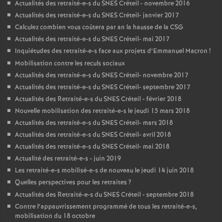
Actualités des retraité-e-s du
SNES
Créteil - novembre 2016
Actualités des retraité-e-s du
SNES
Créteil- janvier 2017
Calculez combien vous coûtera par an la hausse de la
CSG
Actualités des retraité-e-s du
SNES
Créteil- mai 2017
Inquiétudes des retraité-e-s face aux projets d’Emmanuel Macron
!
Mobilisation contre les reculs sociaux
Actualités des retraité-e-s du
SNES
Créteil- novembre 2017
Actualités des retraité-e-s du
SNES
Créteil- septembre 2017
Actualités des Retraité-e-s du
SNES
Créteil - février 2018
Nouvelle mobilisation des retraité-e-s le jeudi 15 mars 2018
Actualités des retraité-e-s du
SNES
Créteil- mars 2018
Actualités des retraité-e-s du
SNES
Créteil- avril 2018
Actualités des retraité-e-s du
SNES
Créteil- mai 2018
Actualité des retraité-e-s - juin 2019
Les retraité-e-s mobilisé-e-s de nouveau le jeudi 14 juin 2018
Quelles perspectives pour les retraites
?
Actualités des Retraité-e-s du
SNES
Créteil - septembre 2018
Contre l’appauvrissement programmé de tous les retraité-e-s,
mobilisation du 18 octobre