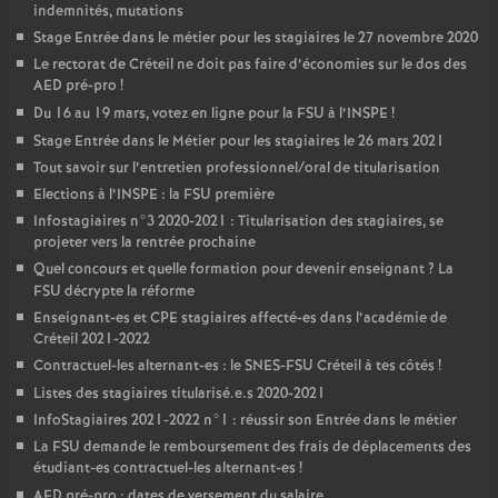
indemnités, mutations
Stage Entrée dans le métier pour les stagiaires le 27 novembre 2020
Le rectorat de Créteil ne doit pas faire d’économies sur le dos des
AED
pré-pro
!
Du 16 au 19 mars, votez en ligne pour la
FSU
à l’
INSPE
!
Stage Entrée dans le Métier pour les stagiaires le 26 mars 2021
Tout savoir sur l’entretien professionnel/oral de titularisation
Elections à l’
INSPE
: la
FSU
première
Infostagiaires n°3 2020-2021 : Titularisation des stagiaires, se
projeter vers la rentrée prochaine
Quel concours et quelle formation pour devenir enseignant
? La
FSU
décrypte la réforme
Enseignant-es et
CPE
stagiaires affecté-es dans l’académie de
Créteil 2021-2022
Contractuel-les alternant-es : le
SNES
-
FSU
Créteil à tes côtés
!
Listes des stagiaires titularisé.e.s 2020-2021
InfoStagiaires 2021-2022 n°1 : réussir son Entrée dans le métier
La
FSU
demande le remboursement des frais de déplacements des
étudiant-es contractuel-les alternant-es
!
AED
pré-pro : dates de versement du salaire