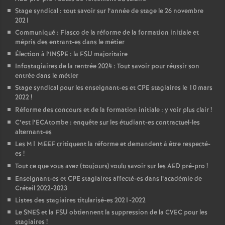
Stage syndical : tout savoir sur l’année de stage le 26 novembre
2021
Communiqué : Fiasco de la réforme de la formation initiale et
mépris des entrant-es dans le métier
Élection à l’
INSPE
: la
FSU
majoritaire
Infostagiaires de la rentrée 2024 : Tout savoir pour réussir son
entrée dans le métier
Stage syndical pour les enseignant-es et
CPE
stagiaires le 10 mars
2022
!
Réforme des concours et de la formation initiale : y voir plus clair
!
C’est l’ECAtombe : enquête sur les étudiant-es contractuel-les
alternant-es
Les M1
MEEF
critiquent la réforme et demandent à être respecté-
es
!
Tout ce que vous avez (toujours) voulu savoir sur les
AED
pré-pro
!
Enseignant-es et
CPE
stagiaires affecté-es dans l’académie de
Créteil 2022-2023
Listes des stagiaires titularisé-es 2021-2022
Le
SNES
et la
FSU
obtiennent la suppression de la
CVEC
pour les
stagiaires
!