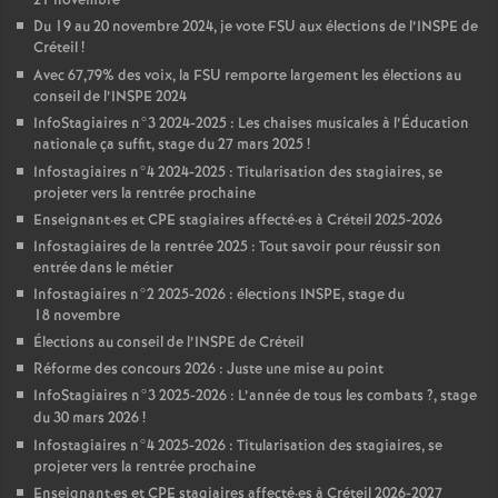
21 novembre
Du 19 au 20 novembre 2024, je vote
FSU
aux élections de l’
INSPE
de
Créteil
!
Avec 67,79% des voix, la
FSU
remporte largement les élections au
conseil de l’
INSPE
2024
InfoStagiaires n°3 2024-2025 : Les chaises musicales à l’Éducation
nationale ça suffit, stage du 27 mars 2025
!
Infostagiaires n°4 2024-2025 : Titularisation des stagiaires, se
projeter vers la rentrée prochaine
Enseignant
·
es et
CPE
stagiaires affecté
·
es à Créteil 2025-2026
Infostagiaires de la rentrée 2025 : Tout savoir pour réussir son
entrée dans le métier
Infostagiaires n°2 2025-2026 : élections
INSPE
, stage du
18 novembre
Élections au conseil de l’
INSPE
de Créteil
Réforme des concours 2026 : Juste une mise au point
InfoStagiaires n°3 2025-2026 : L’année de tous les combats
?, stage
du 30 mars 2026
!
Infostagiaires n°4 2025-2026 : Titularisation des stagiaires, se
projeter vers la rentrée prochaine
Enseignant
·
es et
CPE
stagiaires affecté
·
es à Créteil 2026-2027