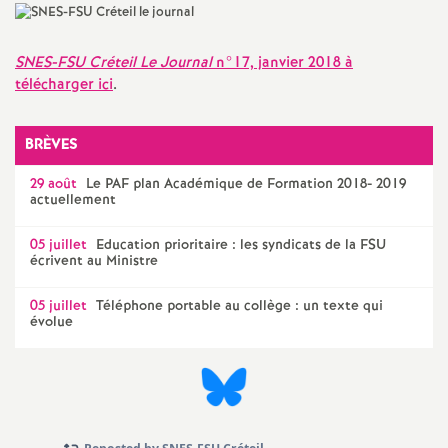
a
SNES
-
FSU
Créteil Le Journal
n°17, janvier 2018 à
t
télécharger ici
.
i
BRÈVES
o
29 août
Le
PAF
plan Académique de Formation 2018- 2019
actuellement
n
05 juillet
Education prioritaire : les syndicats de la
FSU
écrivent au Ministre
a
05 juillet
Téléphone portable au collège : un texte qui
évolue
l
d