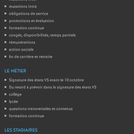
é
mutations intra
obligations de service
promotions et évaluation
O
formation continue
congés, disponibilités, temps partiels
r
rémunérations
action sociale
l
fin de carrière et retraite
é
LE MÉTIER
Signature des états
VS
avant le 10 octobre
a
Du retard à prévoir dans la signature des états
VS
collège
n
lycée
questions transversales et contenus
s
formation continue
T
LES STAGIAIRES