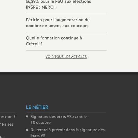
66,29% pour la
FSU
aux élections
INSPE
:
MERCI
!
Pétition pour l’augmentation du
nombre de postes aux concours
Quelle formation continue à
Créteil
?
VOIR TOUS LES ARTICLES
LE MÉTIER
 est-on
?
Signature des états
VS
avant le
10 octobre
? Faites
Du retard à prévoir dans la signature des
états
VS