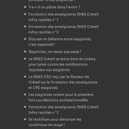
difficulte
?s des stagiaires...
Y-a-t-il un pilote dans l’avion
?
Formation des enseignants
SNES
Créteil
Infos rapides n°1
Formation des enseignants
SNES
Créteil
Infos rapides n°2
Discuter et débattre entre stagiaires,
c’est essentiel
!
Stagiaires, ne restez pas seuls
!
Le
SNES
Créteil se lance dans le cinéma
pour lutter contre les certifications
imposées aux stagiaires
Le
SNES
-
FSU
reçu par le Recteur de
Créteil sur la formation des enseignants
et
CPE
stagiaires
Les stagiaires votent pour la première
fois aux élections professionnelles
Formation des enseignants
SNES
Créteil
Infos rapides n°3
Se mobiliser pour dénoncer les
conditions de stage
!