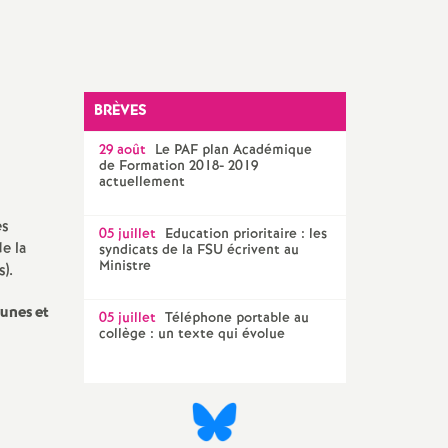
Technique Académique
outils pour les militant-e-s
Groupe
LGBTQIA
+
BRÈVES
29 août
Le
PAF
plan Académique
élections professionnelles
de Formation 2018- 2019
actuellement
es
05 juillet
Education prioritaire : les
e la
syndicats de la
FSU
écrivent au
Ministre
).
unes et
05 juillet
Téléphone portable au
collège : un texte qui évolue