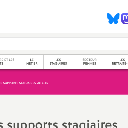
S
y
n
d
RE ET LES
LE
LES
SECTEUR
LES
TS
MÉTIER
STAGIAIRES
FEMMES
RETRAITÉ-
c
ES SUPPORTS STAGIAIRES 2014-15
collège
a
lycée
service
questions transversales et
s supports stagiaires
contenus