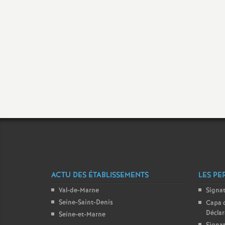
t
s
ACTU DES ÉTABLISSEMENTS
LES PE
Val-de-Marne
Signa
Seine-Saint-Denis
Capa 
Décla
Seine-et-Marne