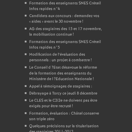
Formation des enseignants
SNES
Créteil
Infos rapides n°4
Candidats aux concours : demandez vos
«
aides
» avant le 30 novembre
!
AG
des stagiaires des 15 et 17 novembre,
la mobilisation continue
!
Formation des enseignants
SNES
Créteil
Infos rapides n°5
Modification de l’évaluation des
personnels : un projet à combattre
!
Le Conseil d
?Etat désavoue la réforme
de la formation des enseignants du
Ministère de l
?Education Nationale
!
Appel à témoignages de stagiaires :
Débrayage à Torcy ce jeudi 8 décembre
Le
CLES
et le C2i2e ne doivent pas être
exigés pour être recruté
!
Formation, évaluation : Châtel conserve
son triple zéro
Quelques précisions sur la titularisation
des stagiaires 2011-2012