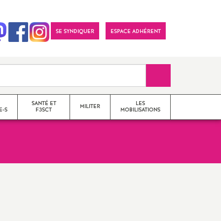
SE SYNDIQUER
ESPACE ADHÉRENT
Recherche sur le 
SANTÉ ET
LES
MILITER
E-S
F3SCT
MOBILISATIONS
formations syndicales
le snes-fsu et son
fonctionnement
Vos élu-e-s en Comité