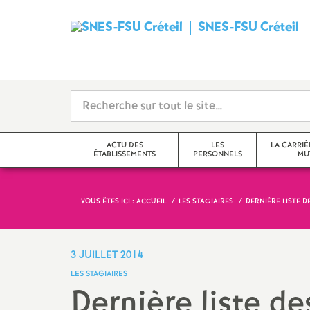
SNES
-
FSU
Créteil
ACTU DES
LES
LA CARRIÈ
ÉTABLISSEMENTS
PERSONNELS
MU
i
VOUS ÊTES ICI :
ACCUEIL
LES STAGIAIRES
DERNIÈRE LISTE D
Val-de-Marne
Tzr
mutations inter
Seine-Saint-Denis
Cpe
mutations intra
3 JUILLET 2014
t
LES STAGIAIRES
Seine-et-Marne
Professeur-e-s
obligations de 
Dernière liste de
documentalistes