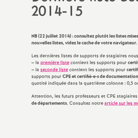
2014-15
promotions et 
Non-titulaires
formation cont
PsyEN-
EDO
et
DCIO
t
congés, disponi
NB
(22 juillet 2014) : consultez plutôt les listes mise
Assistants d’éducation
partiels
nouvelles listes, videz le cache de votre navigateur.
i
Les dernières listes de supports de stagiaires nou
AESH
rémunérations
–
la
première liste
contient les supports pour
cert
–
la
seconde liste
contient les supports pour
certi
action sociale
supports pour
CPE
et certifié-e-s de documentatio
quotité indiquée dans la quatrième colonne : 0,5 o
fin de carrière e
Attention, les futurs professeurs et
CPE
stagiaires
de départements
. Consultez notre
article sur les 
l