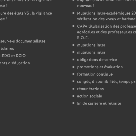
ure des états
VS
: la vigilance
Rupture conventionnelle : enfin 
ose
!
nouveau
!
e
ure des états
VS
: la vigilance
Mutations intra-académiques 20
ose
!
vérification des voeux et barème
c
CAPA
titularisation des professe
agrégé.es et des professeur.es ce
B.O.E.
o
seur-e-s documentalistes
mutations inter
tulaires
mutations intra
n
-
EDO
et
DCIO
obligations de service
ants d’éducation
promotions et évaluation
d
formation continue
congés, disponibilités, temps par
d
rémunérations
action sociale
e
fin de carrière et retraite
g