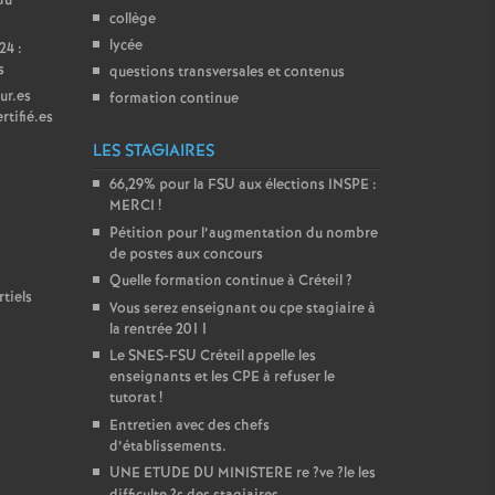
du
collège
lycée
24 :
s
questions transversales et contenus
ur.es
formation continue
rtifié.es
LES STAGIAIRES
66,29% pour la
FSU
aux élections
INSPE
:
MERCI
!
Pétition pour l’augmentation du nombre
de postes aux concours
Quelle formation continue à Créteil
?
tiels
Vous serez enseignant ou cpe stagiaire à
la rentrée 2011
Le
SNES
-
FSU
Créteil appelle les
enseignants et les
CPE
à refuser le
tutorat
!
Entretien avec des chefs
d’établissements.
UNE
ETUDE
DU
MINISTERE
re
?ve
?le les