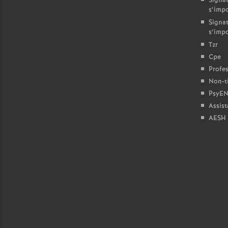
Signat
s’imp
Signat
s’imp
Tzr
Cpe
Profes
Non-ti
PsyEN
Assist
AESH