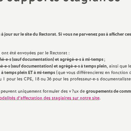
N
évaluation
formation continue
a
inue
bilités, temps
s à jour sur le site du Rectorat. Si vous ne parvenez pas à afficher ces
s ont été envoyées par le Rectorat :
o
ifié-e-s (sauf documentation) et agrégé-e-s à mi-temps
;
fié-e-s (sauf documentation) et agrégé-e-s à temps plein
, ainsi que l
n à temps plein
ET
à mi-temps
(que vous différencierez en fonction d
n
u 1 pour les
CPE
, 18 ou 36 pour les professeur-e-s documentalistes
t retraite
a
 peuvent uniquement formuler des v
?ux de
groupements de comm
modalités d’affectation des stagiaires sur notre site
.
d