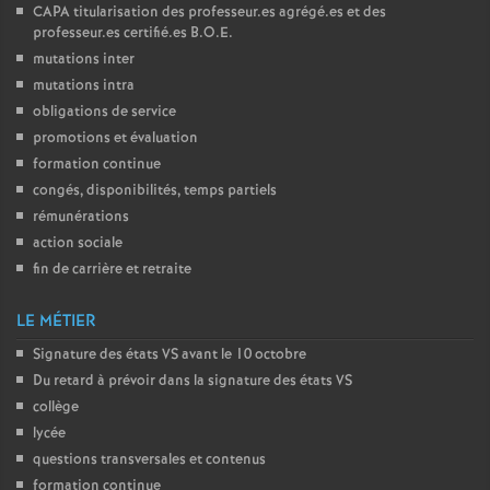
CAPA
titularisation des professeur.es agrégé.es et des
professeur.es certifié.es
B.O.E.
o
mutations inter
mutations intra
u
obligations de service
promotions et évaluation
r
formation continue
congés, disponibilités, temps partiels
s
rémunérations
action sociale
fin de carrière et retraite
LE MÉTIER
Signature des états
VS
avant le 10 octobre
Du retard à prévoir dans la signature des états
VS
collège
lycée
questions transversales et contenus
formation continue