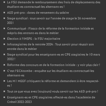
La
FSU
demande le remboursement des frais de déplacements des
étudiant-es contractuel-les alternant-es
!
AED
pré-pro : dates de versement du salaire
Stage syndical : tout savoir sur l’année de stage le 26 novembre
2021
Communiqué : Fiasco de la réforme de la formation initiale et
mépris des entrant-es dans le métier
Élection à l’
INSPE
: la
FSU
majoritaire
Infostagiaires de la rentrée 2024 : Tout savoir pour réussir son
entrée dans le métier
Stage syndical pour les enseignant-es et
CPE
stagiaires le 10 mars
2022
!
Réforme des concours et de la formation initiale : y voir plus clair
!
C’est l’ECAtombe : enquête sur les étudiant-es contractuel-les
alternant-es
Les M1
MEEF
critiquent la réforme et demandent à être respecté-
es
!
Tout ce que vous avez (toujours) voulu savoir sur les
AED
pré-pro
!
Enseignant-es et
CPE
stagiaires affecté-es dans l’académie de
Créteil 2022-2023