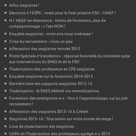
Infos stagiaires
!
Elections à l’
ESPE
: votez pour la liste unitaire
FSU
-
UNEF
!
M1
MEEF
en alternance : Moins de formation, plus de
compagnonnage : c
?est
NON
!
Enquête stagiaires : votre avis nous intéresse
!
Crise du recrutement : rions un peu
Affectation des stagiaires rentrée 2015
Prime Spéciale d’Installation : réponse favorable du ministère suite
aux interventions du
SNES
et de la
FSU
Titularisation des professeurs et
CPE
stagiaires
Enquête stagiaires sur la formation 2014-2015
Dernière liste des supports stagiaires 2015-16
Titularisation : le
SNES
défend vos revendications
Formation des enseignant-e-s : Non à l’apprentissage, oui au pré-
recrutement
!
Affectation des stagiaires 2015-16 à Créteil
Stagiaires 2015-16 : Tout savoir sur votre année de stage
!
Liste de titularisation des stagiaires
CAPA
de Titularisation des professeurs agrégé-e-s 2015.