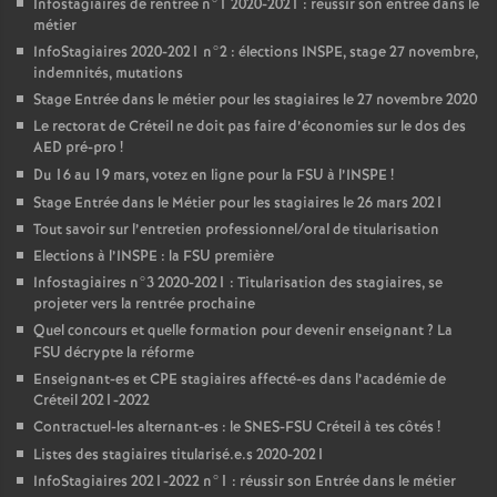
Infostagiaires de rentrée n°1 2020-2021 : réussir son entrée dans le
métier
InfoStagiaires 2020-2021 n°2 : élections
INSPE
, stage 27 novembre,
indemnités, mutations
Stage Entrée dans le métier pour les stagiaires le 27 novembre 2020
Le rectorat de Créteil ne doit pas faire d’économies sur le dos des
AED
pré-pro
!
Du 16 au 19 mars, votez en ligne pour la
FSU
à l’
INSPE
!
Stage Entrée dans le Métier pour les stagiaires le 26 mars 2021
Tout savoir sur l’entretien professionnel/oral de titularisation
Elections à l’
INSPE
: la
FSU
première
Infostagiaires n°3 2020-2021 : Titularisation des stagiaires, se
projeter vers la rentrée prochaine
Quel concours et quelle formation pour devenir enseignant
? La
FSU
décrypte la réforme
Enseignant-es et
CPE
stagiaires affecté-es dans l’académie de
Créteil 2021-2022
Contractuel-les alternant-es : le
SNES
-
FSU
Créteil à tes côtés
!
Listes des stagiaires titularisé.e.s 2020-2021
InfoStagiaires 2021-2022 n°1 : réussir son Entrée dans le métier