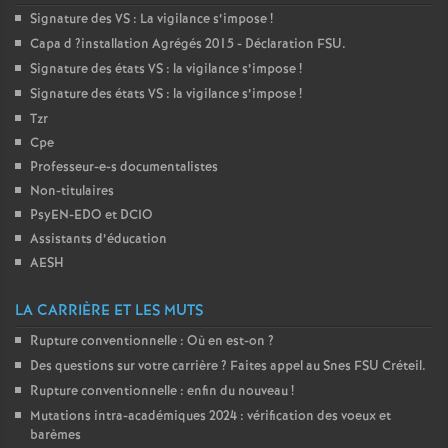
Signature des
VS
: La vigilance s’impose
!
é
Capa d
?installation Agrégés 2015 - Déclaration
FSU
.
Signature des états
VS
: la vigilance s’impose
!
O
Signature des états
VS
: la vigilance s’impose
!
Tzr
r
Cpe
Professeur-e-s documentalistes
l
Non-titulaires
PsyEN-
EDO
et
DCIO
é
Assistants d’éducation
AESH
a
LA CARRIÈRE ET LES MUTS
n
Rupture conventionnelle : Où en est-on
?
Des questions sur votre carrière
? Faites appel au Snes
FSU
Créteil.
s
Rupture conventionnelle : enfin du nouveau
!
Mutations intra-académiques 2024 : vérification des voeux et
T
barèmes