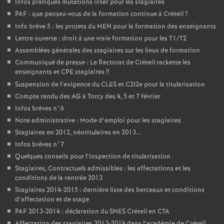
Infos pratiques mutations inter pour les stagiaires
PAF
: que pensez-vous de la formation continue à Créteil
?
Info brève 5 : les projets du
MEN
pour la formation des enseignants
Lettre ouverte : droit à une vraie formation pour les T1/T2
Assemblées générales des stagiaires sur les lieux de formation
Communiqué de presse : Le Rectorat de Créteil rackette les
enseignants et
CPE
stagiaires
!!
Suspension de l’exigence du
CLES
et C2I2e pour la titularisation
Compte rendu des
AG
à Torcy des 4, 5 et 7 février
Infos brèves n°6
Note administrative : Mode d’emploi pour les stagiaires
Stagiaires en 2012, néotitulaires en 2013...
Infos brèves n°7
Quelques conseils pour l’inspection de titularisation
Stagiaires, Contractuels admissibles : les affectations et les
conditions de la rentrée 2013
Stagiaires 2014-2015 : dernière liste des berceaux et conditions
d’affectation et de stage
PAF
2013-2014 : déclaration du
SNES
Créteil en
CTA
Affectation des stagiaires 2013-2014 dans l’académie de Créteil