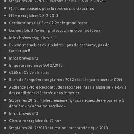
Stagiaires 2012-2013 : Victoire sur le
CLES
et le C2I2e
!!
Quelques conseils pour la rentrée des stagiaires
Mémo stagiaires 2012-2013
Certifications
CLES
et C2I2e : le grand bazar
!
Les emplois d
?avenir professeur : une bonne idée
?
Infos brèves stagiaires n°1
Ex-contractuels et ex-titulaires : pas de décharge, pas de
formation
!!
Infos brèves n°2
Enquête stagiaires 2012/2013
CLES
et C2I2e : la suite
Bilan de l’enquête «
stagiaires
» 2012 réalisée par le secteur
EDM
Audience avec le Rectorat : des réponses insatisfaisantes vis-à-vis
des conditions d
?entrée dans le métier
Stagiaires 2012 : Malheureusement, vous risquez de ne pas être la
dernière «
génération sacrifiée
»
Infos brèves n°3
Circulaire stagiaire du 12 nov
Stagiaires 2012/2013 : Mutation inter académique 2013