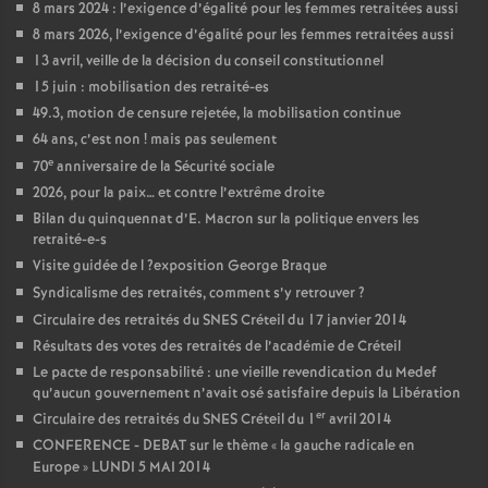
8 mars 2024 : l’exigence d’égalité pour les femmes retraitées aussi
8 mars 2026, l’exigence d’égalité pour les femmes retraitées aussi
13 avril, veille de la décision du conseil constitutionnel
15 juin : mobilisation des retraité-es
49.3, motion de censure rejetée, la mobilisation continue
64 ans, c’est non
! mais pas seulement
e
70
anniversaire de la Sécurité sociale
2026, pour la paix… et contre l’extrême droite
Bilan du quinquennat d’E. Macron sur la politique envers les
retraité-e-s
Visite guidée de l
?exposition George Braque
Syndicalisme des retraités, comment s’y retrouver
?
Circulaire des retraités du
SNES
Créteil du 17 janvier 2014
Résultats des votes des retraités de l’académie de Créteil
Le pacte de responsabilité : une vieille revendication du Medef
qu’aucun gouvernement n’avait osé satisfaire depuis la Libération
er
Circulaire des retraités du
SNES
Créteil du 1
avril 2014
CONFERENCE
-
DEBAT
sur le thème «
la gauche radicale en
Europe
»
LUNDI
5
MAI
2014