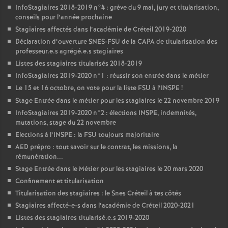
InfoStagiaires 2018-2019 n°4 : grève du 9 mai, jury et titularisation,
conseils pour l’année prochaine
Stagiaires affectés dans l’académie de Créteil 2019-2020
Déclaration d’ouverture
SNES
-
FSU
de la
CAPA
de titularisation des
professeur.e.s agrégé.e.s stagiaires
Listes des stagiaires titularisés 2018-2019
InfoStagiaires 2019-2020 n°1 : réussir son entrée dans le métier
Le 15 et 16 octobre, on vote pour la liste
FSU
à l’
INSPE
!
Stage Entrée dans le métier pour les stagiaires le 22 novembre 2019
InfoStagiaires 2019-2020 n°2 : élections
INSPE
, indemnités,
mutations, stage du 22 novembre
Elections à l’
INSPE
: la
FSU
toujours majoritaire
AED
prépro : tout savoir sur le contrat, les missions, la
rémunération...
Stage Entrée dans le Métier pour les stagiaires le 20 mars 2020
Confinement et titularisation
Titularisation des stagiaires : le Snes Créteil à tes côtés
Stagiaires affecté-e-s dans l’académie de Créteil 2020-2021
Listes des stagiaires titularisé.e.s 2019-2020