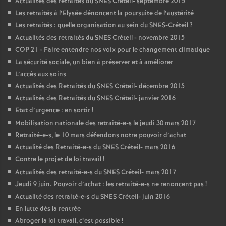
Actualités des retraités du
SNES
Créteil- septembre 2015
Les retraités à l’Elysée dénoncent la poursuite de l’austérité
Les retraités : quelle organisation au sein du
SNES
-Créteil
?
Actualités des retraités du
SNES
Créteil - novembre 2015
COP
21 - Faire entendre nos voix pour le changement climatique
La sécurité sociale, un bien à préserver et à améliorer
L’accès aux soins
Actualités des Retraités du
SNES
Créteil- décembre 2015
Actualités des Retraités du
SNES
Créteil- janvier 2016
Etat d’urgence : en sortir
!
Mobilisation nationale des retraité-e-s le jeudi 30 mars 2017
Retraité-e-s, le 10 mars défendons notre pouvoir d’achat
Actualité des Retraité-e-s du
SNES
Créteil- mars 2016
Contre le projet de loi travail
!
Actualités des retraité-e-s du
SNES
Créteil- mars 2017
Jeudi 9 juin. Pouvoir d’achat : les retraité-e-s ne renoncent pas
!
Actualité des retraité-e-s du
SNES
Créteil- juin 2016
En lutte dès la rentrée
Abroger la loi travail, c’est possible
!