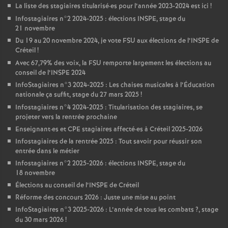
La liste des stagiaires titularisé
·
es pour l’année 2023-2024 est ici
!
Infostagiaires n°2 2024-2025 : élections
INSPE
, stage du
21 novembre
Du 19 au 20 novembre 2024, je vote
FSU
aux élections de l’
INSPE
de
Créteil
!
Avec 67,79% des voix, la
FSU
remporte largement les élections au
conseil de l’
INSPE
2024
InfoStagiaires n°3 2024-2025 : Les chaises musicales à l’Éducation
nationale ça suffit, stage du 27 mars 2025
!
Infostagiaires n°4 2024-2025 : Titularisation des stagiaires, se
projeter vers la rentrée prochaine
Enseignant
·
es et
CPE
stagiaires affecté
·
es à Créteil 2025-2026
Infostagiaires de la rentrée 2025 : Tout savoir pour réussir son
entrée dans le métier
Infostagiaires n°2 2025-2026 : élections
INSPE
, stage du
18 novembre
Élections au conseil de l’
INSPE
de Créteil
Réforme des concours 2026 : Juste une mise au point
InfoStagiaires n°3 2025-2026 : L’année de tous les combats
?, stage
du 30 mars 2026
!