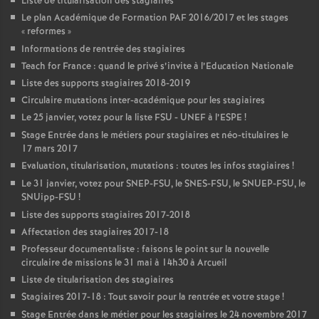
Liste de titularisation des stagiaires
Le plan Académique de Formation
PAF
2016/2017 et les stages
«
reformes
»
Informations de rentrée des stagiaires
Teach for France : quand le privé s’invite à l’Education Nationale
Liste des supports stagiaires 2018-2019
Circulaire mutations inter-académique pour les stagiaires
Le 25 janvier, votez pour la liste
FSU
-
UNEF
à l’
ESPE
!
Stage Entrée dans le métiers pour stagiaires et néo-titulaires le
17 mars 2017
Evaluation, titularisation, mutations : toutes les infos stagiaires
!
Le 31 janvier, votez pour
SNEP
-
FSU
, le
SNES
-
FSU
, le
SNUEP
-
FSU
, le
SNUipp-
FSU
!
Liste des supports stagiaires 2017-2018
Affectation des stagiaires 2017-18
Professeur documentaliste : faisons le point sur la nouvelle
circulaire de missions le 31 mai à 14h30 à Arcueil
Liste de titularisation des stagiaires
Stagiaires 2017-18 : Tout savoir pour la rentrée et votre stage
!
Stage Entrée dans le métier pour les stagiaires le 24 novembre 2017