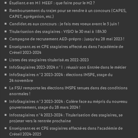
Étudiant.e en M1
MEEF
: que faire pour le M2
?
Remboursement du trajet pour se rendre à un concours (
CAPES
,
CAPET
, agrégation, etc.)
Candidat.es aux concours : je fais mes voeux avant le 5 juin
!
Titularisation des stagiaires :
VISIO
le 30 mai à 18h30
Campagne de recrutement
AED
-prépro : jusqu’au 28 mai 2023
!
Enseignant.es et
CPE
stagiaires affecté.es dans l’académie de
Créteil 2023-2024
Listes des stagiaires titularisé.es 2022-2023
InfoStagiaires 2023-2024 n°1 : réussir son Entrée dans le métier
InfoStagiaires n°2 2023-2024 : élections
INSPE
, stage du
24 novembre
La
FSU
remporte les élections
INSPE
tenues dans des conditions
anormales
!
InfoStagiaires n°3 2023-2024 : Colère face au mépris du nouveau
gouvernement, stage du 28 mars 2024
!
Infostagiaires n°4 2023-2024 : Titularisation des stagiaires, se
projeter vers la rentrée prochaine
Enseignant
·
es et
CPE
stagiaires affecté
·
es dans l’académie de
Créteil 2024-2025