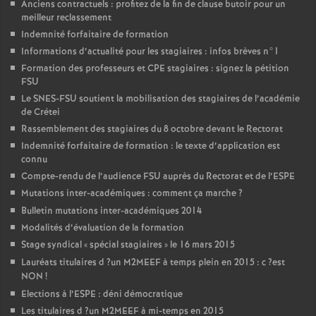
Anciens contractuels : profitez de la fin de clause butoir pour un
meilleur reclassement
Indemnité forfaitaire de formation
Informations d’actualité pour les stagiaires : infos brèves n°1
Formation des professeurs et
CPE
stagiaires : signez la pétition
FSU
Le
SNES
-
FSU
soutient la mobilisation des stagiaires de l’académie
de Crétei
Rassemblement des stagiaires du 8 octobre devant le Rectorat
Indemnité forfaitaire de formation : le texte d’application est
connu
Compte-rendu de l’audience
FSU
auprès du Rectorat et de l’
ESPE
Mutations inter-académiques : comment ça marche
?
Bulletin mutations inter-académiques 2014
Modalités d’évaluation de la formation
Stage syndical «
spécial stagiaires
» le 16 mars 2015
Lauréats titulaires d
?un
M2MEEF
à temps plein en 2015 : c
?est
NON
!
Elections à l’
ESPE
: déni démocratique
Les titulaires d
?un
M2MEEF
à mi-temps en 2015