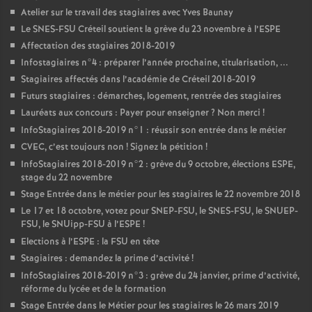
Atelier sur le travail des stagiaires avec Yves Baunay
Le
SNES
-
FSU
Créteil soutient la grève du 23 novembre à l’
ESPE
Affectation des stagiaires 2018-2019
Infostagiaires n°4 : préparer l’année prochaine, titularisation, ...
Stagiaires affectés dans l’académie de Créteil 2018-2019
Futurs stagiaires : démarches, logement, rentrée des stagiaires
Lauréats aux concours : Payer pour enseigner
? Non merci
!
InfoStagiaires 2018-2019 n°1 : réussir son entrée dans le métier
CVEC
, c’est toujours non
! Signez la pétition
!
InfoStagiaires 2018-2019 n°2 : grève du 9 octobre, élections
ESPE
,
stage du 22 novembre
Stage Entrée dans le métier pour les stagiaires le 22 novembre 2018
Le 17 et 18 octobre, votez pour
SNEP
-
FSU
, le
SNES
-
FSU
, le
SNUEP
-
FSU
, le SNUipp-
FSU
à l’
ESPE
!
Elections à l’
ESPE
: la
FSU
en tête
Stagiaires : demandez la prime d’activité
!
InfoStagiaires 2018-2019 n°3 : grève du 24 janvier, prime d’activité,
réforme du lycée et de la formation
Stage Entrée dans le Métier pour les stagiaires le 26 mars 2019