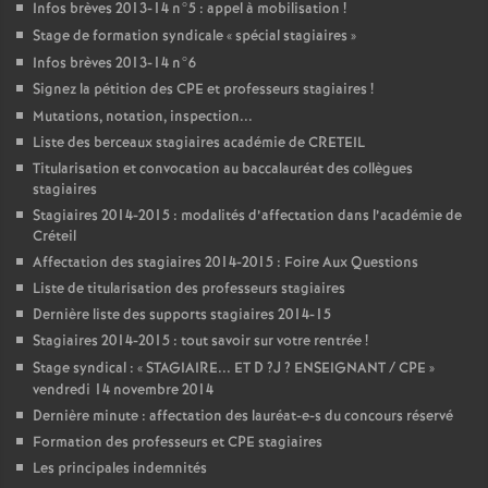
Infos brèves 2013-14 n°5 : appel à mobilisation
!
Stage de formation syndicale «
spécial stagiaires
»
Infos brèves 2013-14 n°6
Signez la pétition des
CPE
et professeurs stagiaires
!
Mutations, notation, inspection...
Liste des berceaux stagiaires académie de
CRETEIL
Titularisation et convocation au baccalauréat des collègues
stagiaires
Stagiaires 2014-2015 : modalités d’affectation dans l’académie de
Créteil
Affectation des stagiaires 2014-2015 : Foire Aux Questions
Liste de titularisation des professeurs stagiaires
Dernière liste des supports stagiaires 2014-15
Stagiaires 2014-2015 : tout savoir sur votre rentrée
!
Stage syndical : «
STAGIAIRE
...
ET
D
?J
?
ENSEIGNANT
/
CPE
»
vendredi 14 novembre 2014
Dernière minute : affectation des lauréat-e-s du concours réservé
Formation des professeurs et
CPE
stagiaires
Les principales indemnités