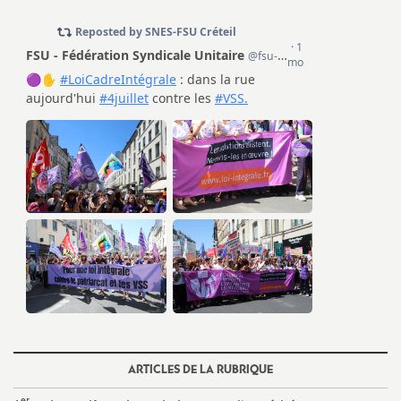
e
m
e
n
t
s
d
e
S
ARTICLES DE LA RUBRIQUE