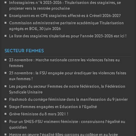
Infostagiaires n°4 2025-2026 : Titularisation des stagiaires, se
projeter vers la rentrée prochaine
Enseignant
·
es et
CPE
stagiaires affecté
·
es à Créteil 2026-2027
Commission administrative paritaire académique Titularisation
agrégés et
BOE
, 30 juin 2026
La liste des stagiaires titularisé
·
es pour l’année 2025-2026 est ici
!
SECTEUR FEMMES
23 novembre : Marche nationale contre les violences faites au
femmes
25 novembre : la
FSU
engagée pour éradiquer les violences faites
aux femmes
!
Les pages du secteur Femmes de notre fédération, la Fédération
Syndicale Unitaire
Flashmob du cortège féministe dans la manifestation du 9 janvier
Stage Femmes engagées et Education à l’Egalité
Grève féministe du 8 mars 2021
!
Pour un
SNES
-
FSU
vraiment féministe : construisons l’égalité au
quotidien
Mettre en œuvre l’égalité filles-garçons au collège et au lycée