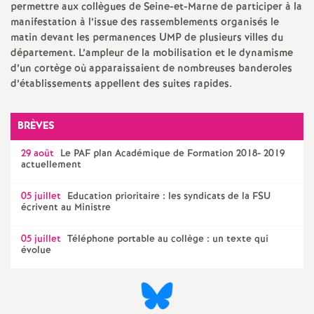
e
permettre aux collègues de Seine-et-Marne de participer à la
manifestation à l’issue des rassemblements organisés le
s
matin devant les permanences
UMP
de plusieurs villes du
département. L’ampleur de la mobilisation et le dynamisme
E
d’un cortège où apparaissaient de nombreuses banderoles
d’établissements appellent des suites rapides.
n
BRÈVES
s
29 août
Le
PAF
plan Académique de Formation 2018- 2019
actuellement
e
05 juillet
Education prioritaire : les syndicats de la
FSU
i
écrivent au Ministre
05 juillet
Téléphone portable au collège : un texte qui
g
évolue
n