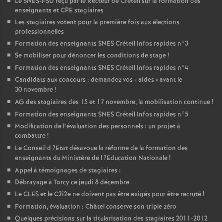
Le
SNES
-
FSU
reçu par le Recteur de Créteil sur la formation des
enseignants et
CPE
stagiaires
Les stagiaires votent pour la première fois aux élections
professionnelles
Formation des enseignants
SNES
Créteil Infos rapides n°3
Se mobiliser pour dénoncer les conditions de stage
!
Formation des enseignants
SNES
Créteil Infos rapides n°4
Candidats aux concours : demandez vos «
aides
» avant le
30 novembre
!
AG
des stagiaires des 15 et 17 novembre, la mobilisation continue
!
Formation des enseignants
SNES
Créteil Infos rapides n°5
Modification de l’évaluation des personnels : un projet à
combattre
!
Le Conseil d
?Etat désavoue la réforme de la formation des
enseignants du Ministère de l
?Education Nationale
!
Appel à témoignages de stagiaires :
Débrayage à Torcy ce jeudi 8 décembre
Le
CLES
et le C2i2e ne doivent pas être exigés pour être recruté
!
Formation, évaluation : Châtel conserve son triple zéro
Quelques précisions sur la titularisation des stagiaires 2011-2012