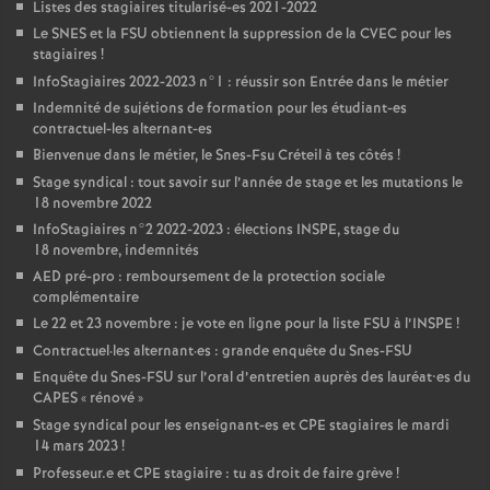
Listes des stagiaires titularisé-es 2021-2022
Le
SNES
et la
FSU
obtiennent la suppression de la
CVEC
pour les
stagiaires
!
InfoStagiaires 2022-2023 n°1 : réussir son Entrée dans le métier
Indemnité de sujétions de formation pour les étudiant-es
contractuel-les alternant-es
Bienvenue dans le métier, le Snes-Fsu Créteil à tes côtés
!
Stage syndical : tout savoir sur l’année de stage et les mutations le
18 novembre 2022
InfoStagiaires n°2 2022-2023 : élections
INSPE
, stage du
18 novembre, indemnités
AED
pré-pro : remboursement de la protection sociale
complémentaire
Le 22 et 23 novembre : je vote en ligne pour la liste
FSU
à l’
INSPE
!
Contractuel
·
les alternant
·
es : grande enquête du Snes-
FSU
Enquête du Snes-
FSU
sur l’oral d’entretien auprès des lauréat•es du
CAPES
«
rénové
»
Stage syndical pour les enseignant-es et
CPE
stagiaires le mardi
14 mars 2023
!
Professeur.e et
CPE
stagiaire : tu as droit de faire grève
!