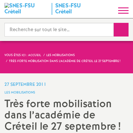
SNES
-
FSU
S
Créteil
y
Reche
n
d
VOUS ÊTES ICI :
ACCUEIL
LES MOBILISATIONS
TRÈS FORTE MOBILISATION DANS L’ACADÉMIE DE CRÉTEIL LE 27 SEPTEMBRE
!
i
c
27 SEPTEMBRE 2011
LES MOBILISATIONS
a
Très forte mobilisation
dans l’académie de
t
Créteil le 27 septembre
!
N