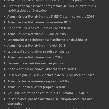
Actualités des Retraité-e-s du
SNES
Créteil - septembre 2018
Contre l’appauvrissement programmé de tous les retraité-e-s,
mobilisation du 18 octobre
Actualités des Retraité-e-s du
SNES
Créteil - novembre 2018
Actualités des Retraité-e-s - décembre 2018
De l’horreur à la colère. De la colère à la lutte
Actualités des Retraité-e-s - janvier 2019
Les retraité-e-s rejoignent la manifestation du 5 février
Actualités des Retraité-e-s - février 2019
La perte d’autonomie et sa prise en charge
Actualités des Retraité-e-s - avril 2019
Le démantèlement des services publics
Ne touchez pas au pouvoir d’achat des retraités
!
Le service public : la seule richesse de ceux qui n’en ont pas
!
Actualité des retraité-e-s - septembre 2019
Actualité : ne rien lâcher jusqu’au retrait
!
Résultats des votes des retraité-e-s au scrutin
FSU
2019
La santé n’est pas une marchandise, l’hôpital n’est pas une
entreprise