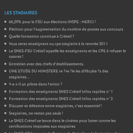
LES STAGIAIRES
66,29% pour la
FSU
aux élections
INSPE
:
MERCI
!
Pétition pour l’augmentation du nombre de postes aux concours
Quelle formation continue à Créteil
?
Vous serez enseignant ou cpe stagiaire à la rentrée 2011
Le
SNES
-
FSU
Créteil appelle les enseignants et les
CPE
à refuser le
tutorat
!
Entretien avec des chefs d’établissements.
UNE
ETUDE
DU
MINISTERE
re
?ve
?le les difficulte
?s des
stagiaires...
Y-a-t-il un pilote dans l’avion
?
Formation des enseignants
SNES
Créteil Infos rapides n°1
Formation des enseignants
SNES
Créteil Infos rapides n°2
Discuter et débattre entre stagiaires, c’est essentiel
!
Stagiaires, ne restez pas seuls
!
Le
SNES
Créteil se lance dans le cinéma pour lutter contre les
certifications imposées aux stagiaires