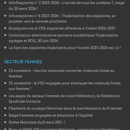
InfoStagiaires n°3 2025-2026 : L’année de tous les combats
?, stage
du 30 mars 2026
!
Infostagiaires n°4 2025-2026 : Titularisation des stagiaires, se
projeter vers la rentrée prochaine
Enseignant
·
es et
CPE
stagiaires affecté
·
es à Créteil 2026-2027
Commission administrative paritaire académique Titularisation
agrégés et
BOE
, 30 juin 2026
La liste des stagiaires titularisé
·
es pour l’année 2025-2026 est ici
!
SECTEUR FEMMES
23 novembre : Marche nationale contre les violences faites au
femmes
25 novembre : la
FSU
engagée pour éradiquer les violences faites
aux femmes
!
Les pages du secteur Femmes de notre fédération, la Fédération
Syndicale Unitaire
Flashmob du cortège féministe dans la manifestation du 9 janvier
Stage Femmes engagées et Education à l’Egalité
Grève féministe du 8 mars 2021
!
Pour un
SNES
-
FSU
vraiment féministe : construisons l’égalité au