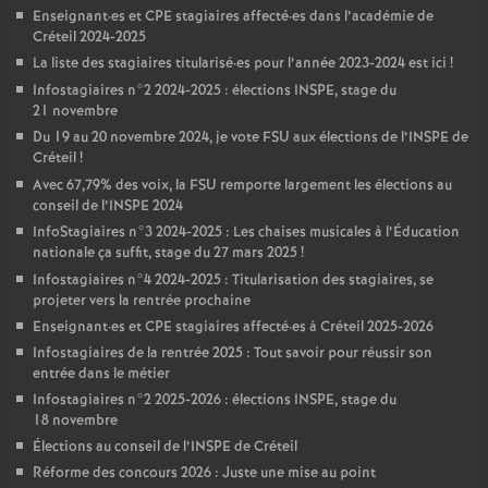
Enseignant
·
es et
CPE
stagiaires affecté
·
es dans l’académie de
Créteil 2024-2025
La liste des stagiaires titularisé
·
es pour l’année 2023-2024 est ici
!
Infostagiaires n°2 2024-2025 : élections
INSPE
, stage du
21 novembre
Du 19 au 20 novembre 2024, je vote
FSU
aux élections de l’
INSPE
de
Créteil
!
Avec 67,79% des voix, la
FSU
remporte largement les élections au
conseil de l’
INSPE
2024
InfoStagiaires n°3 2024-2025 : Les chaises musicales à l’Éducation
nationale ça suffit, stage du 27 mars 2025
!
Infostagiaires n°4 2024-2025 : Titularisation des stagiaires, se
projeter vers la rentrée prochaine
Enseignant
·
es et
CPE
stagiaires affecté
·
es à Créteil 2025-2026
Infostagiaires de la rentrée 2025 : Tout savoir pour réussir son
entrée dans le métier
Infostagiaires n°2 2025-2026 : élections
INSPE
, stage du
18 novembre
Élections au conseil de l’
INSPE
de Créteil
Réforme des concours 2026 : Juste une mise au point