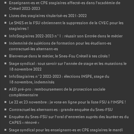
Enseignant-es et
CPE
stagiaires affecté-es dans l’académie de
Créteil 2022-2023
Listes des stagiaires titularisé-es 2021-2022
Le
SNES
et la
FSU
obtiennent la suppression de la
CVEC
pour les
stagiaires
!
InfoStagiaires 2022-2023 n°1 : réussir son Entrée dans le métier
Indemnité de sujétions de formation pour les étudiant-es
contractuel-les alternant-es
Bienvenue dans le métier, le Snes-Fsu Créteil à tes côtés
!
Stage syndical : tout savoir sur l’année de stage et les mutations le
18 novembre 2022
InfoStagiaires n°2 2022-2023 : élections
INSPE
, stage du
18 novembre, indemnités
AED
pré-pro : remboursement de la protection sociale
complémentaire
Le 22 et 23 novembre : je vote en ligne pour la liste
FSU
à l’
INSPE
!
Contractuel
·
les alternant
·
es : grande enquête du Snes-
FSU
Enquête du Snes-
FSU
sur l’oral d’entretien auprès des lauréat•es du
CAPES
«
rénové
»
Stage syndical pour les enseignant-es et
CPE
stagiaires le mardi