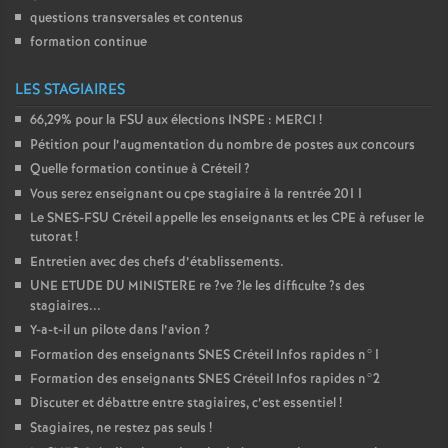
questions transversales et contenus
formation continue
LES STAGIAIRES
66,29% pour la
FSU
aux élections
INSPE
:
MERCI
!
Pétition pour l’augmentation du nombre de postes aux concours
Quelle formation continue à Créteil
?
Vous serez enseignant ou cpe stagiaire à la rentrée 2011
Le
SNES
-
FSU
Créteil appelle les enseignants et les
CPE
à refuser le
tutorat
!
Entretien avec des chefs d’établissements.
UNE
ETUDE
DU
MINISTERE
re
?ve
?le les difficulte
?s des
stagiaires...
Y-a-t-il un pilote dans l’avion
?
Formation des enseignants
SNES
Créteil Infos rapides n°1
Formation des enseignants
SNES
Créteil Infos rapides n°2
Discuter et débattre entre stagiaires, c’est essentiel
!
Stagiaires, ne restez pas seuls
!