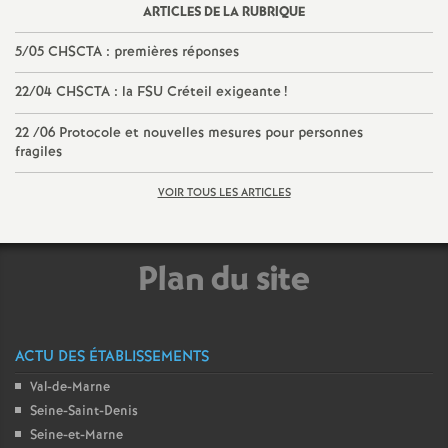
ARTICLES DE LA RUBRIQUE
é
5/05
CHSCTA
: premières réponses
O
22/04
CHSCTA
: la
FSU
Créteil exigeante
!
r
22 /06 Protocole et nouvelles mesures pour personnes
fragiles
l
VOIR TOUS LES ARTICLES
é
Plan du site
a
n
ACTU DES ÉTABLISSEMENTS
s
Val-de-Marne
Seine-Saint-Denis
T
Seine-et-Marne