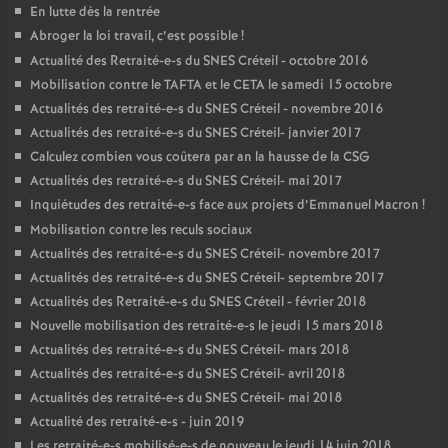
En lutte dès la rentrée
Abroger la loi travail, c’est possible
!
Actualité des Retraité-e-s du
SNES
Créteil - octobre 2016
Mobilisation contre le
TAFTA
et le
CETA
le samedi 15 octobre
Actualités des retraité-e-s du
SNES
Créteil - novembre 2016
Actualités des retraité-e-s du
SNES
Créteil- janvier 2017
Calculez combien vous coûtera par an la hausse de la
CSG
Actualités des retraité-e-s du
SNES
Créteil- mai 2017
Inquiétudes des retraité-e-s face aux projets d’Emmanuel Macron
!
Mobilisation contre les reculs sociaux
Actualités des retraité-e-s du
SNES
Créteil- novembre 2017
Actualités des retraité-e-s du
SNES
Créteil- septembre 2017
Actualités des Retraité-e-s du
SNES
Créteil - février 2018
Nouvelle mobilisation des retraité-e-s le jeudi 15 mars 2018
Actualités des retraité-e-s du
SNES
Créteil- mars 2018
Actualités des retraité-e-s du
SNES
Créteil- avril 2018
Actualités des retraité-e-s du
SNES
Créteil- mai 2018
Actualité des retraité-e-s - juin 2019
Les retraité-e-s mobilisé-e-s de nouveau le jeudi 14 juin 2018