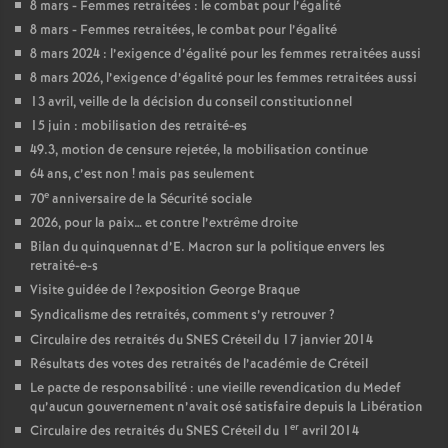
8 mars - Femmes retraitées : le combat pour l’égalité
8 mars - Femmes retraitées, le combat pour l’égalité
8 mars 2024 : l’exigence d’égalité pour les femmes retraitées aussi
8 mars 2026, l’exigence d’égalité pour les femmes retraitées aussi
13 avril, veille de la décision du conseil constitutionnel
15 juin : mobilisation des retraité-es
49.3, motion de censure rejetée, la mobilisation continue
64 ans, c’est non
! mais pas seulement
e
70
anniversaire de la Sécurité sociale
2026, pour la paix… et contre l’extrême droite
Bilan du quinquennat d’E. Macron sur la politique envers les
retraité-e-s
Visite guidée de l
?exposition George Braque
Syndicalisme des retraités, comment s’y retrouver
?
Circulaire des retraités du
SNES
Créteil du 17 janvier 2014
Résultats des votes des retraités de l’académie de Créteil
Le pacte de responsabilité : une vieille revendication du Medef
qu’aucun gouvernement n’avait osé satisfaire depuis la Libération
er
Circulaire des retraités du
SNES
Créteil du 1
avril 2014