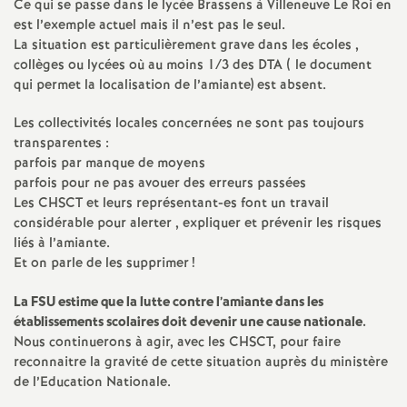
e
Ce qui se passe dans le lycée Brassens à Villeneuve Le Roi en
est l’exemple actuel mais il n’est pas le seul.
s
La situation est particulièrement grave dans les écoles ,
collèges ou lycées où au moins 1/3 des
DTA
( le document
E
qui permet la localisation de l’amiante) est absent.
Les collectivités locales concernées ne sont pas toujours
n
transparentes :
parfois par manque de moyens
s
parfois pour ne pas avouer des erreurs passées
Les
CHSCT
et leurs représentant-es font un travail
e
considérable pour alerter , expliquer et prévenir les risques
liés à l’amiante.
Et on parle de les supprimer
!
i
La
FSU
estime que la lutte contre l’amiante dans les
g
établissements scolaires doit devenir une cause nationale.
Nous continuerons à agir, avec les
CHSCT
, pour faire
n
reconnaitre la gravité de cette situation auprès du ministère
de l’Education Nationale.