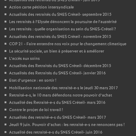
Actualités des retraités du
SNES
Créteil - juin 2015
Action carte pétition intersyndicale
Actualités des retraités du
SNES
Créteil- septembre 2015
Les retraités à l’Elysée dénoncent la poursuite de l’austérité
Les retraités : quelle organisation au sein du
SNES
-Créteil
?
Actualités des retraités du
SNES
Créteil - novembre 2015
COP
21 - Faire entendre nos voix pour le changement climatique
La sécurité sociale, un bien à préserver et à améliorer
L’accès aux soins
Actualités des Retraités du
SNES
Créteil- décembre 2015
Actualités des Retraités du
SNES
Créteil- janvier 2016
Etat d’urgence : en sortir
!
Mobilisation nationale des retraité-e-s le jeudi 30 mars 2017
Retraité-e-s, le 10 mars défendons notre pouvoir d’achat
Actualité des Retraité-e-s du
SNES
Créteil- mars 2016
Contre le projet de loi travail
!
Actualités des retraité-e-s du
SNES
Créteil- mars 2017
Jeudi 9 juin. Pouvoir d’achat : les retraité-e-s ne renoncent pas
!
Actualité des retraité-e-s du
SNES
Créteil- juin 2016