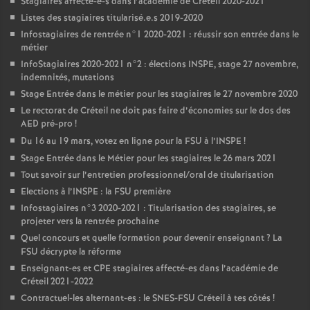
Stagiaires affecté-e-s dans l’académie de Créteil 2020-2021
Listes des stagiaires titularisé.e.s 2019-2020
Infostagiaires de rentrée n°1 2020-2021 : réussir son entrée dans le
métier
InfoStagiaires 2020-2021 n°2 : élections
INSPE
, stage 27 novembre,
indemnités, mutations
Stage Entrée dans le métier pour les stagiaires le 27 novembre 2020
Le rectorat de Créteil ne doit pas faire d’économies sur le dos des
AED
pré-pro
!
Du 16 au 19 mars, votez en ligne pour la
FSU
à l’
INSPE
!
Stage Entrée dans le Métier pour les stagiaires le 26 mars 2021
Tout savoir sur l’entretien professionnel/oral de titularisation
Elections à l’
INSPE
: la
FSU
première
Infostagiaires n°3 2020-2021 : Titularisation des stagiaires, se
projeter vers la rentrée prochaine
Quel concours et quelle formation pour devenir enseignant
? La
FSU
décrypte la réforme
Enseignant-es et
CPE
stagiaires affecté-es dans l’académie de
Créteil 2021-2022
Contractuel-les alternant-es : le
SNES
-
FSU
Créteil à tes côtés
!