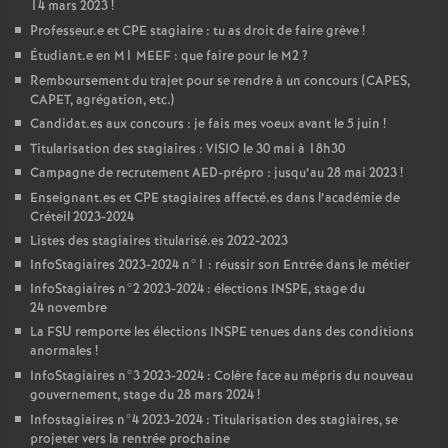
14 mars 2023
!
Professeur.e et
CPE
stagiaire : tu as droit de faire grève
!
Étudiant.e en M1
MEEF
: que faire pour le M2
?
Remboursement du trajet pour se rendre à un concours (
CAPES
,
CAPET
, agrégation, etc.)
Candidat.es aux concours : je fais mes voeux avant le 5 juin
!
Titularisation des stagiaires :
VISIO
le 30 mai à 18h30
Campagne de recrutement
AED
-prépro : jusqu’au 28 mai 2023
!
Enseignant.es et
CPE
stagiaires affecté.es dans l’académie de
Créteil 2023-2024
Listes des stagiaires titularisé.es 2022-2023
InfoStagiaires 2023-2024 n°1 : réussir son Entrée dans le métier
InfoStagiaires n°2 2023-2024 : élections
INSPE
, stage du
24 novembre
La
FSU
remporte les élections
INSPE
tenues dans des conditions
anormales
!
InfoStagiaires n°3 2023-2024 : Colère face au mépris du nouveau
gouvernement, stage du 28 mars 2024
!
Infostagiaires n°4 2023-2024 : Titularisation des stagiaires, se
projeter vers la rentrée prochaine