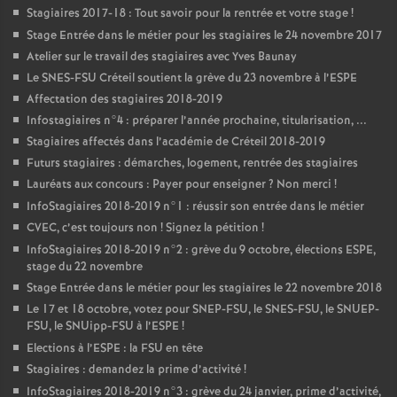
Stagiaires 2017-18 : Tout savoir pour la rentrée et votre stage
!
Stage Entrée dans le métier pour les stagiaires le 24 novembre 2017
Atelier sur le travail des stagiaires avec Yves Baunay
Le
SNES
-
FSU
Créteil soutient la grève du 23 novembre à l’
ESPE
Affectation des stagiaires 2018-2019
Infostagiaires n°4 : préparer l’année prochaine, titularisation, ...
Stagiaires affectés dans l’académie de Créteil 2018-2019
Futurs stagiaires : démarches, logement, rentrée des stagiaires
Lauréats aux concours : Payer pour enseigner
? Non merci
!
InfoStagiaires 2018-2019 n°1 : réussir son entrée dans le métier
CVEC
, c’est toujours non
! Signez la pétition
!
InfoStagiaires 2018-2019 n°2 : grève du 9 octobre, élections
ESPE
,
stage du 22 novembre
Stage Entrée dans le métier pour les stagiaires le 22 novembre 2018
Le 17 et 18 octobre, votez pour
SNEP
-
FSU
, le
SNES
-
FSU
, le
SNUEP
-
FSU
, le SNUipp-
FSU
à l’
ESPE
!
Elections à l’
ESPE
: la
FSU
en tête
Stagiaires : demandez la prime d’activité
!
InfoStagiaires 2018-2019 n°3 : grève du 24 janvier, prime d’activité,