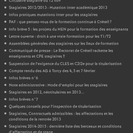
Circulaire stagiaire du 12 nov
Stagiaires 2012/2013 : Mutation inter académique 2013
Infos pratiques mutations inter pour les stagiaires
PAF
: que pensez-vous de la formation continue à Créteil
?
Info brève 5 : les projets du
MEN
pour la formation des enseignants
Lettre ouverte : droit à une vraie formation pour les T1/T2
Assemblées générales des stagiaires sur les lieux de formation
Communiqué de presse : Le Rectorat de Créteil rackette les
enseignants et
CPE
stagiaires
!!
Suspension de l’exigence du
CLES
et C2I2e pour la titularisation
Compte rendu des
AG
à Torcy des 4, 5 et 7 février
Infos brèves n°6
Note administrative : Mode d’emploi pour les stagiaires
Stagiaires en 2012, néotitulaires en 2013...
Infos brèves n°7
Quelques conseils pour l’inspection de titularisation
Stagiaires, Contractuels admissibles : les affectations et les
conditions de la rentrée 2013
Stagiaires 2014-2015 : dernière liste des berceaux et conditions
d’affectation et de stage