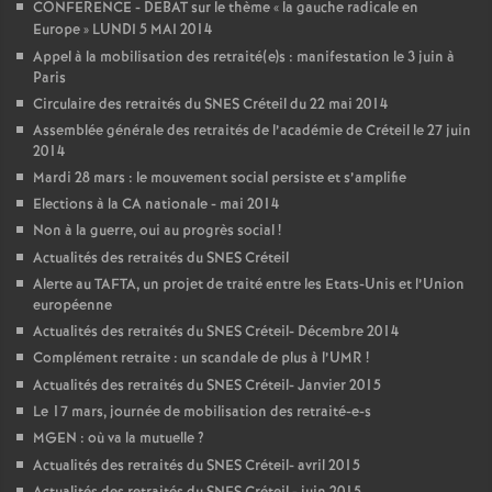
CONFERENCE
-
DEBAT
sur le thème «
la gauche radicale en
Europe
»
LUNDI
5
MAI
2014
Appel à la mobilisation des retraité(e)s : manifestation le 3 juin à
Paris
Circulaire des retraités du
SNES
Créteil du 22 mai 2014
Assemblée générale des retraités de l’académie de Créteil le 27 juin
2014
Mardi 28 mars : le mouvement social persiste et s’amplifie
Elections à la
CA
nationale - mai 2014
Non à la guerre, oui au progrès social
!
Actualités des retraités du
SNES
Créteil
Alerte au
TAFTA
, un projet de traité entre les Etats-Unis et l’Union
européenne
Actualités des retraités du
SNES
Créteil- Décembre 2014
Complément retraite : un scandale de plus à l’
UMR
!
Actualités des retraités du
SNES
Créteil- Janvier 2015
Le 17 mars, journée de mobilisation des retraité-e-s
MGEN
: où va la mutuelle
?
Actualités des retraités du
SNES
Créteil- avril 2015