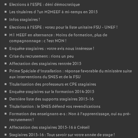
Elections à l’
ESPE
: déni démocratique
Les titulaires d
?un
M2MEEF
à mi-temps en 2015
Infos stagiaires
!
Elections à l’
ESPE
: votez pour la liste unitaire
FSU
-
UNEF
!
M1
MEEF
en alternance : Moins de formation, plus de
compagnonnage : c
?est
NON
!
Enquête stagiaires : votre avis nous intéresse
!
Crise du recrutement : rions un peu
Affectation des stagiaires rentrée 2015
Prime Spéciale d’Installation : réponse favorable du ministère suite
aux interventions du
SNES
et de la
FSU
Titularisation des professeurs et
CPE
stagiaires
Enquête stagiaires sur la formation 2014-2015
Dernière liste des supports stagiaires 2015-16
Titularisation : le
SNES
défend vos revendications
Formation des enseignant-e-s : Non à l’apprentissage, oui au pré-
recrutement
!
Affectation des stagiaires 2015-16 à Créteil
Stagiaires 2015-16 : Tout savoir sur votre année de stage
!