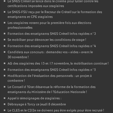
Le
SNES
Créteil se lance dans le cinéma pour lutter contre les
certifications imposées aux stagiaires
Le
SNES
-
FSU
reçu par le Recteur de Créteil sur la formation des
enseignants et
CPE
stagiaires
Les stagiaires votent pour la première fois aux élections
professionnelles
Formation des enseignants
SNES
Créteil Infos rapides n°3
Se mobiliser pour dénoncer les conditions de stage
!
Formation des enseignants
SNES
Créteil Infos rapides n°4
Candidats aux concours : demandez vos «
aides
» avant le
30 novembre
!
AG
des stagiaires des 15 et 17 novembre, la mobilisation continue
!
Formation des enseignants
SNES
Créteil Infos rapides n°5
Modification de l’évaluation des personnels : un projet à
combattre
!
Le Conseil d
?Etat désavoue la réforme de la formation des
enseignants du Ministère de l
?Education Nationale
!
Appel à témoignages de stagiaires :
Débrayage à Torcy ce jeudi 8 décembre
Le
CLES
et le C2i2e ne doivent pas être exigés pour être recruté
!