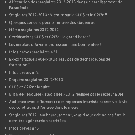
Affectation des stagiaires 2012-2013 dans un établissement de
l’académie
Stagiaires 2012-2013 : Victoire sur le
CLES
et le C2I2e
!!
Quelques conseils pour la rentrée des stagiaires
Mémo stagiaires 2012-2013
Certifications
CLES
et C2I2e : le grand bazar
!
Les emplois d
?avenir professeur : une bonne idée
?
Infos brèves stagiaires n°1
Ex-contractuels et ex-titulaires : pas de décharge, pas de
formation
!!
Infos brèves n°2
Enquête stagiaires 2012/2013
CLES
et C2I2e : la suite
Bilan de l’enquête «
stagiaires
» 2012 réalisée par le secteur
EDM
Audience avec le Rectorat : des réponses insatisfaisantes vis-à-vis
des conditions d
?entrée dans le métier
Stagiaires 2012 : Malheureusement, vous risquez de ne pas être la
dernière «
génération sacrifiée
»
Infos brèves n°3