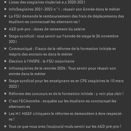
Listes des stagiaires titularisé.e.s 2020-2021
InfoStagiaires 2021-2022 n°1 : réussir son Entrée dans le métier
La
FSU
demande le remboursement des frais de déplacements des
étudiant-es contractuel-les alternant-es
!
AED
pré-pro : dates de versement du salaire
Stage syndical : tout savoir sur l’année de stage le 26 novembre
2021
Communiqué : Fiasco de la réforme de la formation initiale et
mépris des entrant-es dans le métier
Élection à l’
INSPE
: la
FSU
majoritaire
Infostagiaires de la rentrée 2024 : Tout savoir pour réussir son
entrée dans le métier
Stage syndical pour les enseignant-es et
CPE
stagiaires le 10 mars
2022
!
Réforme des concours et de la formation initiale : y voir plus clair
!
C’est l’ECAtombe : enquête sur les étudiant-es contractuel-les
alternant-es
Les M1
MEEF
critiquent la réforme et demandent à être respecté-
es
!
Tout ce que vous avez (toujours) voulu savoir sur les
AED
pré-pro
!