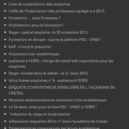
Liste de titularisation des stagiaires
CAPA
de Titularisation des professeurs agrégé-e-s 2015.
Formation ... sans formateur
?
Mobilisation pour la formation
!
Stage «
spécial stagiaire
» le 20 novembre 2015
Formation en danger : signez la pétition
FSU
-
UNEF
!
EAP
: à fond la précarité
!
Mutations inter-académiques
Audience à l’
ESPE
: charge de travail très importante pour les
stagiaires
Stage «
Entrée dans le métier
» le 21 mars 2016
Infos brèves stagiaires n°4 : audience à l’
ESPE
ENQUETE
CONDITIONS
DE
STAGE
ESPE
DE
L
?
ACADEMIE
DE
CRETEIL
Notation administrative et mutations intra-académiques
Le 24 mars, votez pour la liste
FSU
-
UNEF
à l’
ESPE
!
?valuation du stage et titularisation
Affectation stagiaires 2016-17 dans l’académie de Créteil
Titularisation et convocations par le jury académique