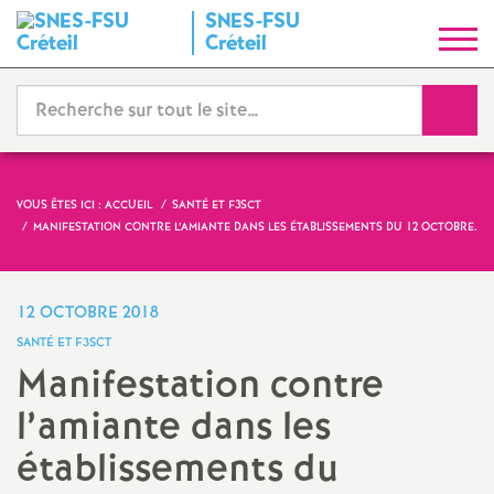
SNES
-
FSU
S
Créteil
y
Reche
n
d
VOUS ÊTES ICI :
ACCUEIL
SANTÉ ET F3SCT
MANIFESTATION CONTRE L’AMIANTE DANS LES ÉTABLISSEMENTS DU 12 OCTOBRE.
i
c
12 OCTOBRE 2018
SANTÉ ET F3SCT
a
Manifestation contre
l’amiante dans les
t
établissements du
N