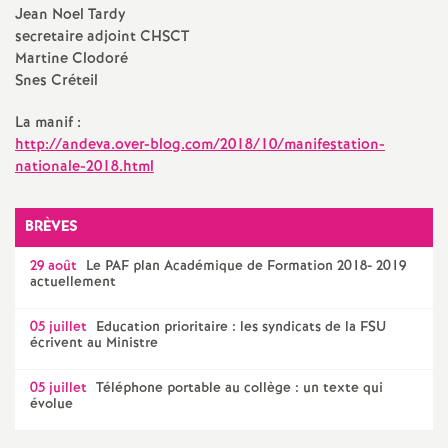
e
Jean Noel Tardy
secretaire adjoint
CHSCT
m
Martine Clodoré
Snes Créteil
e
La manif :
http://andeva.over-blog.com/2018/10/manifestation-
n
nationale-2018.html
t
BRÈVES
s
29 août
Le
PAF
plan Académique de Formation 2018- 2019
actuellement
d
05 juillet
Education prioritaire : les syndicats de la
FSU
écrivent au Ministre
e
05 juillet
Téléphone portable au collège : un texte qui
évolue
S