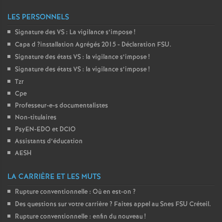
o
LES PERSONNELS
Signature des
VS
: La vigilance s’impose
!
u
Capa d
?installation Agrégés 2015 - Déclaration
FSU
.
Signature des états
VS
: la vigilance s’impose
!
r
Signature des états
VS
: la vigilance s’impose
!
Tzr
s
Cpe
Professeur-e-s documentalistes
Non-titulaires
PsyEN-
EDO
et
DCIO
Assistants d’éducation
AESH
LA CARRIÈRE ET LES MUTS
Rupture conventionnelle : Où en est-on
?
Des questions sur votre carrière
? Faites appel au Snes
FSU
Créteil.
Rupture conventionnelle : enfin du nouveau
!