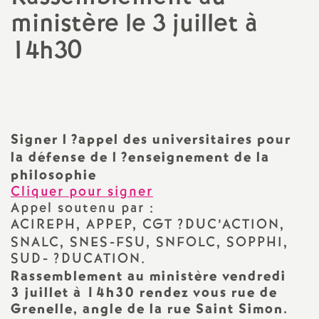
ministère le 3 juillet à
a
14h30
t
i
o
Signer l
?appel des universitaires pour
la défense de l
?enseignement de la
n
philosophie
Cliquer pour signer
a
Appel soutenu par :
ACIREPH
,
APPEP
,
CGT
?
DUC
’
ACTION
,
l
SNALC
,
SNES
-
FSU
,
SNFOLC
,
SOPPHI
,
SUD
-
?
DUCATION
.
Rassemblement au ministère vendredi
d
3 juillet à 14h30 rendez vous rue de
Grenelle, angle de la rue Saint Simon.