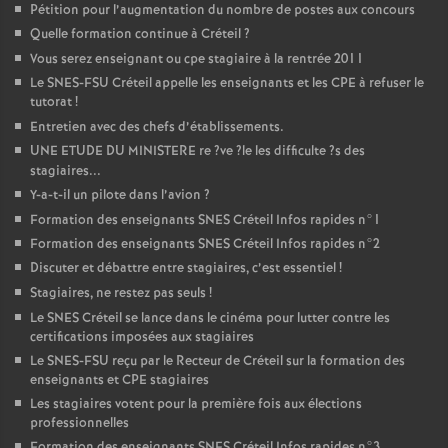
Pétition pour l’augmentation du nombre de postes aux concours
Quelle formation continue à Créteil
?
Vous serez enseignant ou cpe stagiaire à la rentrée 2011
Le
SNES
-
FSU
Créteil appelle les enseignants et les
CPE
à refuser le
tutorat
!
Entretien avec des chefs d’établissements.
UNE
ETUDE
DU
MINISTERE
re
?ve
?le les difficulte
?s des
stagiaires...
Y-a-t-il un pilote dans l’avion
?
Formation des enseignants
SNES
Créteil Infos rapides n°1
Formation des enseignants
SNES
Créteil Infos rapides n°2
Discuter et débattre entre stagiaires, c’est essentiel
!
Stagiaires, ne restez pas seuls
!
Le
SNES
Créteil se lance dans le cinéma pour lutter contre les
certifications imposées aux stagiaires
Le
SNES
-
FSU
reçu par le Recteur de Créteil sur la formation des
enseignants et
CPE
stagiaires
Les stagiaires votent pour la première fois aux élections
professionnelles
Formation des enseignants
SNES
Créteil Infos rapides n°3