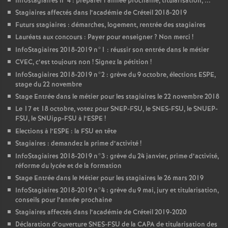
Infostagiaires n°4 : préparer l’année prochaine, titularisation, ...
Stagiaires affectés dans l’académie de Créteil 2018-2019
Futurs stagiaires : démarches, logement, rentrée des stagiaires
Lauréats aux concours : Payer pour enseigner
? Non merci
!
InfoStagiaires 2018-2019 n°1 : réussir son entrée dans le métier
CVEC
, c’est toujours non
! Signez la pétition
!
InfoStagiaires 2018-2019 n°2 : grève du 9 octobre, élections
ESPE
,
stage du 22 novembre
Stage Entrée dans le métier pour les stagiaires le 22 novembre 2018
Le 17 et 18 octobre, votez pour
SNEP
-
FSU
, le
SNES
-
FSU
, le
SNUEP
-
FSU
, le SNUipp-
FSU
à l’
ESPE
!
Elections à l’
ESPE
: la
FSU
en tête
Stagiaires : demandez la prime d’activité
!
InfoStagiaires 2018-2019 n°3 : grève du 24 janvier, prime d’activité,
réforme du lycée et de la formation
Stage Entrée dans le Métier pour les stagiaires le 26 mars 2019
InfoStagiaires 2018-2019 n°4 : grève du 9 mai, jury et titularisation,
conseils pour l’année prochaine
Stagiaires affectés dans l’académie de Créteil 2019-2020
Déclaration d’ouverture
SNES
-
FSU
de la
CAPA
de titularisation des