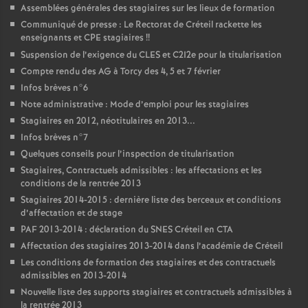
Assemblées générales des stagiaires sur les lieux de formation
Communiqué de presse : Le Rectorat de Créteil rackette les
enseignants et
CPE
stagiaires
!!
Suspension de l’exigence du
CLES
et C2I2e pour la titularisation
Compte rendu des
AG
à Torcy des 4, 5 et 7 février
Infos brèves n°6
Note administrative : Mode d’emploi pour les stagiaires
Stagiaires en 2012, néotitulaires en 2013...
Infos brèves n°7
Quelques conseils pour l’inspection de titularisation
Stagiaires, Contractuels admissibles : les affectations et les
conditions de la rentrée 2013
Stagiaires 2014-2015 : dernière liste des berceaux et conditions
d’affectation et de stage
PAF
2013-2014 : déclaration du
SNES
Créteil en
CTA
Affectation des stagiaires 2013-2014 dans l’académie de Créteil
Les conditions de formation des stagiaires et des contractuels
admissibles en 2013-2014
Nouvelle liste des supports stagiaires et contractuels admissibles à
la rentrée 2013