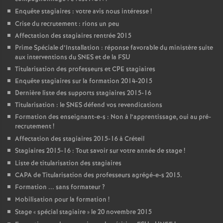
Enquête stagiaires : votre avis nous intéresse
!
Crise du recrutement : rions un peu
Affectation des stagiaires rentrée 2015
Prime Spéciale d’Installation : réponse favorable du ministère suite
aux interventions du
SNES
et de la
FSU
Titularisation des professeurs et
CPE
stagiaires
Enquête stagiaires sur la formation 2014-2015
Dernière liste des supports stagiaires 2015-16
Titularisation : le
SNES
défend vos revendications
Formation des enseignant-e-s : Non à l’apprentissage, oui au pré-
recrutement
!
Affectation des stagiaires 2015-16 à Créteil
Stagiaires 2015-16 : Tout savoir sur votre année de stage
!
Liste de titularisation des stagiaires
CAPA
de Titularisation des professeurs agrégé-e-s 2015.
Formation ... sans formateur
?
Mobilisation pour la formation
!
Stage «
spécial stagiaire
» le 20 novembre 2015