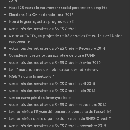
2014
Mardi 28 mars : le mouvement social persiste et s’amplifie
Elections à la
CA
nationale - mai 2014
Non à la guerre, oui au progrès social
!
Actualités des retraités du
SNES
Créteil
Alerte au
TAFTA
, un projet de traité entre les Etats-Unis et l’Union
européenne
Actualités des retraités du
SNES
Créteil- Décembre 2014
Complément retraite : un scandale de plus à l’
UMR
!
Actualités des retraités du
SNES
Créteil- Janvier 2015
Le 17 mars, journée de mobilisation des retraité-e-s
MGEN
: où va la mutuelle
?
Actualités des retraités du
SNES
Créteil- avril 2015
Actualités des retraités du
SNES
Créteil - juin 2015
Action carte pétition intersyndicale
Actualités des retraités du
SNES
Créteil- septembre 2015
Les retraités à l’Elysée dénoncent la poursuite de l’austérité
Les retraités : quelle organisation au sein du
SNES
-Créteil
?
Actualités des retraités du
SNES
Créteil - novembre 2015