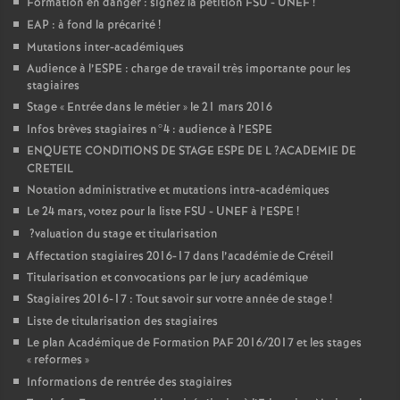
Formation en danger : signez la pétition
FSU
-
UNEF
!
EAP
: à fond la précarité
!
Mutations inter-académiques
Audience à l’
ESPE
: charge de travail très importante pour les
stagiaires
Stage «
Entrée dans le métier
» le 21 mars 2016
Infos brèves stagiaires n°4 : audience à l’
ESPE
ENQUETE
CONDITIONS
DE
STAGE
ESPE
DE
L
?
ACADEMIE
DE
CRETEIL
Notation administrative et mutations intra-académiques
Le 24 mars, votez pour la liste
FSU
-
UNEF
à l’
ESPE
!
?valuation du stage et titularisation
Affectation stagiaires 2016-17 dans l’académie de Créteil
Titularisation et convocations par le jury académique
Stagiaires 2016-17 : Tout savoir sur votre année de stage
!
Liste de titularisation des stagiaires
Le plan Académique de Formation
PAF
2016/2017 et les stages
«
reformes
»
Informations de rentrée des stagiaires