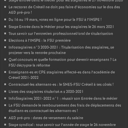
Stage Entrée dans le métier pour les stagiaires le 27 novembre 2020
Le rectorat de Créteil ne doit pas faire d’économies sur le dos des
AED
pré-pro
!
Du 16 au 19 mars, votez en ligne pour la
FSU
à l’
INSPE
!
Stage Entrée dans le Métier pour les stagiaires le 26 mars 2021
Tout savoir sur l’entretien professionnel/oral de titularisation
Elections à l’
INSPE
: la
FSU
première
Infostagiaires n°3 2020-2021 : Titularisation des stagiaires, se
projeter vers la rentrée prochaine
Quel concours et quelle formation pour devenir enseignant
? La
FSU
décrypte la réforme
Enseignant-es et
CPE
stagiaires affecté-es dans l’académie de
Créteil 2021-2022
Contractuel-les alternant-es : le
SNES
-
FSU
Créteil à tes côtés
!
Listes des stagiaires titularisé.e.s 2020-2021
InfoStagiaires 2021-2022 n°1 : réussir son Entrée dans le métier
La
FSU
demande le remboursement des frais de déplacements des
étudiant-es contractuel-les alternant-es
!
AED
pré-pro : dates de versement du salaire
Stage syndical : tout savoir sur l’année de stage le 26 novembre