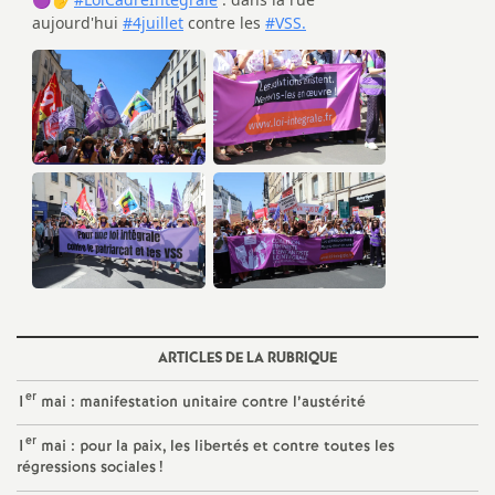
é
O
r
l
é
a
ARTICLES DE LA RUBRIQUE
n
er
1
mai : manifestation unitaire contre l’austérité
s
er
1
mai : pour la paix, les libertés et contre toutes les
régressions sociales
!
T