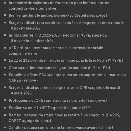
Indemnité de sujétions de formation pour les étudiant-es
contractuel-les alternant-es
Bienvenue dans le métier, le Snes-Fsu Créteil à tes côtés
!
Stage syndical : tout savoir sur l’année de stage et les mutations le
18 novembre 2022
InfoStagiaires n°2 2022-2023 : élections
INSPE
, stage du
18 novembre, indemnités
AED
pré-pro : remboursement de la protection sociale
complémentaire
Le 22 et 23 novembre : je vote en ligne pour la liste
FSU
à l’
INSPE
!
Contractuel
·
les alternant
·
es : grande enquête du Snes-
FSU
Enquête du Snes-
FSU
sur l’oral d’entretien auprès des lauréat•es du
CAPES
«
rénové
»
Stage syndical pour les enseignant-es et
CPE
stagiaires le mardi
14 mars 2023
!
Professeur.e et
CPE
stagiaire : tu as droit de faire grève
!
Étudiant.e en M1
MEEF
: que faire pour le M2
?
Remboursement du trajet pour se rendre à un concours (
CAPES
,
CAPET
, agrégation, etc.)
Candidat.es aux concours : je fais mes voeux avant le 5 juin
!