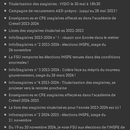
Titularisation des stagiaires :
VISIO
le 30 mai à 18h30
Campagne de recrutement
AED
-prépro : jusqu’au 28 mai 2023
!
Enseignant.es et
CPE
stagiaires affecté.es dans l’académie de
Créteil 2023-2024
Listes des stagiaires titularisé.es 2022-2023
InfoStagiaires 2023-2024 n°1 : réussir son Entrée dans le métier
InfoStagiaires n°2 2023-2024 : élections
INSPE
, stage du
24 novembre
La
FSU
remporte les élections
INSPE
tenues dans des conditions
anormales
!
InfoStagiaires n°3 2023-2024 : Colère face au mépris du nouveau
gouvernement, stage du 28 mars 2024
!
Infostagiaires n°4 2023-2024 : Titularisation des stagiaires, se
projeter vers la rentrée prochaine
Enseignant
·
es et
CPE
stagiaires affecté
·
es dans l’académie de
Créteil 2024-2025
La liste des stagiaires titularisé
·
es pour l’année 2023-2024 est ici
!
Infostagiaires n°2 2024-2025 : élections
INSPE
, stage du
21 novembre
Du 19 au 20 novembre 2024, je vote
FSU
aux élections de l’
INSPE
de