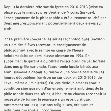
e
Depuis la dernière réforme du lycée en 2010-2013 (mise en
s
place sous le mandat présidentiel de Nicolas Sarkozy),
l’enseignement de la philosophie a été durement touché par
E
deux mesures,concernant potentiellement deux élèves sur
trois.
n
?? La première concerne les séries technologiques (environ
un tiers des élèves recevant un enseignement de
s
philosophie), avec la remise en cause de l’heure
hebdomadaire en demi classe obtenue en 1994. En
e
supprimant la garantie qu’offrait l’inscription de cet horaire
dans une grille nationale, l’autonomie locale laissée aux
établissement a depuis eu raison d’une bonne partie de ces
i
heures dédoublées (environ un sur deux en 2012-2013, de
l’aveu même du ministère). Or, ces dédoublements sont la
g
condition sine qua non d’un enseignement ambitieux de la
philosophie dans ces séries, à l’heure où chacun reconnaît la
n
nécessité de former la jeunesse à un esprit critique,
notamment sur les questions religieuses, éthiques et
politiques qui sont au programme.