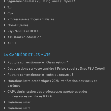
Signature des états
VS
: la vigilance s’impose
!
Tzr
Cpe
Professeur-e-s documentalistes
Non-titulaires
PsyEN-
EDO
et
DCIO
Assistants d’éducation
AESH
LA CARRIÈRE ET LES MUTS
Rupture conventionnelle : Où en est-on
?
Des questions sur votre carrière
? Faites appel au Snes
FSU
Créteil.
Rupture conventionnelle : enfin du nouveau
!
Mutations intra-académiques 2024 : vérification des voeux et
barèmes
CAPA
titularisation des professeur.es agrégé.es et des
professeur.es certifié.es
B.O.E.
mutations inter
mutations intra