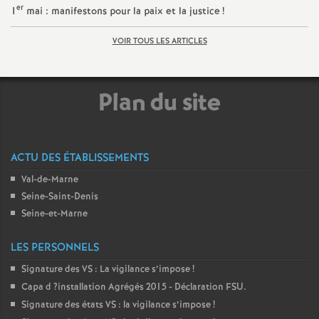
er
1
mai : manifestons pour la paix et la justice
!
o
VOIR TOUS LES ARTICLES
u
Plan du site
r
s
ACTU DES ÉTABLISSEMENTS
Val-de-Marne
Seine-Saint-Denis
Seine-et-Marne
LES PERSONNELS
Signature des
VS
: La vigilance s’impose
!
Capa d
?installation Agrégés 2015 - Déclaration
FSU
.
Signature des états
VS
: la vigilance s’impose
!