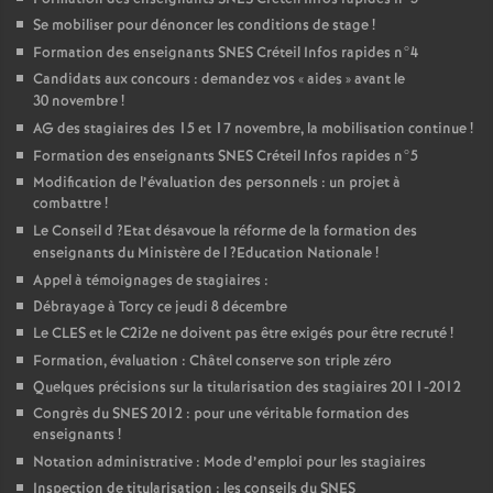
Se mobiliser pour dénoncer les conditions de stage
!
Formation des enseignants
SNES
Créteil Infos rapides n°4
Candidats aux concours : demandez vos «
aides
» avant le
30 novembre
!
AG
des stagiaires des 15 et 17 novembre, la mobilisation continue
!
Formation des enseignants
SNES
Créteil Infos rapides n°5
Modification de l’évaluation des personnels : un projet à
combattre
!
Le Conseil d
?Etat désavoue la réforme de la formation des
enseignants du Ministère de l
?Education Nationale
!
Appel à témoignages de stagiaires :
Débrayage à Torcy ce jeudi 8 décembre
Le
CLES
et le C2i2e ne doivent pas être exigés pour être recruté
!
Formation, évaluation : Châtel conserve son triple zéro
Quelques précisions sur la titularisation des stagiaires 2011-2012
Congrès du
SNES
2012 : pour une véritable formation des
enseignants
!
Notation administrative : Mode d’emploi pour les stagiaires
Inspection de titularisation : les conseils du
SNES