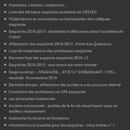
Mutations, notation, inspection...
Liste des berceaux stagiaires académie de
CRETEIL
Titularisation et convocation au baccalauréat des collègues
stagiaires
Stagiaires 2014-2015 : modalités d’affectation dans l’académie de
Créteil
Affectation des stagiaires 2014-2015 : Foire Aux Questions
Liste de titularisation des professeurs stagiaires
Dernière liste des supports stagiaires 2014-15
Stagiaires 2014-2015 : tout savoir sur votre rentrée
!
Stage syndical : «
STAGIAIRE
...
ET
D
?J
?
ENSEIGNANT
/
CPE
»
vendredi 14 novembre 2014
Dernière minute : affectation des lauréat-e-s du concours réservé
Formation des professeurs et
CPE
stagiaires
Les principales indemnités
Anciens contractuels : profitez de la fin de clause butoir pour un
meilleur reclassement
Indemnité forfaitaire de formation
Informations d’actualité pour les stagiaires : infos brèves n°1