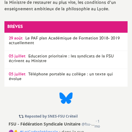
la Ministre de restaurer au plus vite, les conditions d’un
e
enseignement ambitieux de la philosophie au Lycée.
c
BRÈVES
o
29 août
Le
PAF
plan Académique de Formation 2018- 2019
actuellement
n
05 juillet
Education prioritaire : les syndicats de la
FSU
écrivent au Ministre
d
05 juillet
Téléphone portable au collège : un texte qui
d
évolue
e
g
r