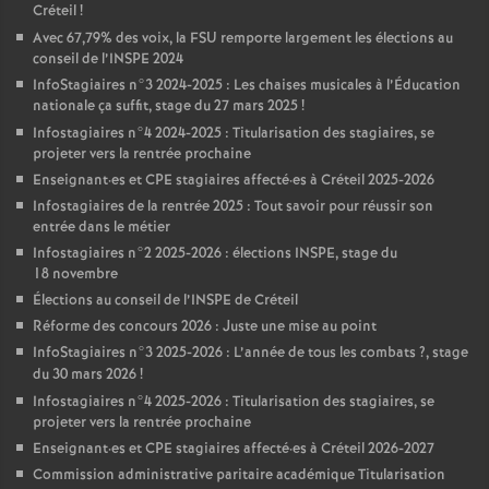
Créteil
!
Avec 67,79% des voix, la
FSU
remporte largement les élections au
conseil de l’
INSPE
2024
InfoStagiaires n°3 2024-2025 : Les chaises musicales à l’Éducation
nationale ça suffit, stage du 27 mars 2025
!
Infostagiaires n°4 2024-2025 : Titularisation des stagiaires, se
projeter vers la rentrée prochaine
Enseignant
·
es et
CPE
stagiaires affecté
·
es à Créteil 2025-2026
Infostagiaires de la rentrée 2025 : Tout savoir pour réussir son
entrée dans le métier
Infostagiaires n°2 2025-2026 : élections
INSPE
, stage du
18 novembre
Élections au conseil de l’
INSPE
de Créteil
Réforme des concours 2026 : Juste une mise au point
InfoStagiaires n°3 2025-2026 : L’année de tous les combats
?, stage
du 30 mars 2026
!
Infostagiaires n°4 2025-2026 : Titularisation des stagiaires, se
projeter vers la rentrée prochaine
Enseignant
·
es et
CPE
stagiaires affecté
·
es à Créteil 2026-2027
Commission administrative paritaire académique Titularisation