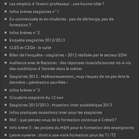
Les emplois d
?avenir professeur : une bonne idée
?
Infos brèves stagiaires n°1
Ex-contractuels et ex-titulaires : pas de décharge, pas de
formation
!!
Infos brèves n°2
Enquête stagiaires 2012/2013
CLES
et C2I2e : la suite
Bilan de l’enquête «
stagiaires
» 2012 réalisée par le secteur
EDM
Audience avec le Rectorat : des réponses insatisfaisantes vis-à-vis
des conditions d
?entrée dans le métier
Stagiaires 2012 : Malheureusement, vous risquez de ne pas être la
dernière «
génération sacrifiée
»
Infos brèves n°3
Circulaire stagiaire du 12 nov
Stagiaires 2012/2013 : Mutation inter académique 2013
Infos pratiques mutations inter pour les stagiaires
PAF
: que pensez-vous de la formation continue à Créteil
?
Info brève 5 : les projets du
MEN
pour la formation des enseignants
Lettre ouverte : droit à une vraie formation pour les T1/T2