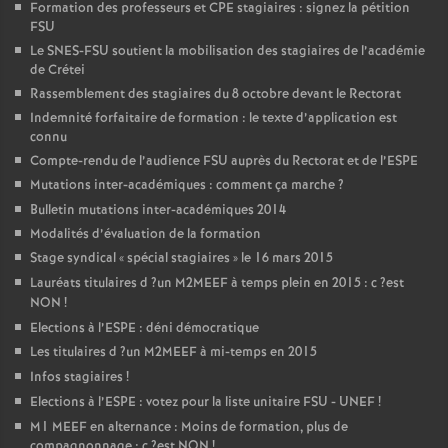
Formation des professeurs et
CPE
stagiaires : signez la pétition
FSU
Le
SNES
-
FSU
soutient la mobilisation des stagiaires de l’académie
de Crétei
Rassemblement des stagiaires du 8 octobre devant le Rectorat
Indemnité forfaitaire de formation : le texte d’application est
connu
Compte-rendu de l’audience
FSU
auprès du Rectorat et de l’
ESPE
Mutations inter-académiques : comment ça marche
?
Bulletin mutations inter-académiques 2014
Modalités d’évaluation de la formation
Stage syndical «
spécial stagiaires
» le 16 mars 2015
Lauréats titulaires d
?un
M2MEEF
à temps plein en 2015 : c
?est
NON
!
Elections à l’
ESPE
: déni démocratique
Les titulaires d
?un
M2MEEF
à mi-temps en 2015
Infos stagiaires
!
Elections à l’
ESPE
: votez pour la liste unitaire
FSU
-
UNEF
!
M1
MEEF
en alternance : Moins de formation, plus de
compagnonnage : c
?est
NON
!