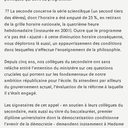
e
?? La seconde concerne la série scientifique (un second tiers
m
des élèves), dont l’horaire a été amputé de 25
%, en retirant
de la grille horaire nationale, la quatrième heure
e
hebdomadaire (instaurée en 2001). Outre que le programme
n’a pas été «
ajusté
» à cette diminution horaire conséquente,
nous déplorons là aussi, un appauvrissement des conditions
n
dans lesquelles s’effectue l’enseignement de la philosophie.
t
Depuis cinq ans, nos collègues du secondaire ont sans
relâche attiré l’attention du ministère sur ces questions
s
cruciales qui portent sur les fondamentaux de notre
ambition républicaine pour l’école. Ils attendent par ailleurs
du gouvernement actuel, l’évaluation de la réforme à laquelle
d
il s’était engagé.
e
Les signataires de cet appel - en soutien à leurs collègues du
secondaire, mais aussi au titre du baccalauréat, premier
S
diplôme universitaire dont la démocratisation conditionne
l’avenir de la démocratie - demandent instamment à Madame