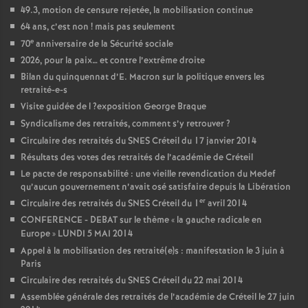
49.3, motion de censure rejetée, la mobilisation continue
64 ans, c’est non
! mais pas seulement
e
70
anniversaire de la Sécurité sociale
2026, pour la paix… et contre l’extrême droite
Bilan du quinquennat d’E. Macron sur la politique envers les
retraité-e-s
Visite guidée de l
?exposition George Braque
Syndicalisme des retraités, comment s’y retrouver
?
Circulaire des retraités du
SNES
Créteil du 17 janvier 2014
Résultats des votes des retraités de l’académie de Créteil
Le pacte de responsabilité : une vieille revendication du Medef
qu’aucun gouvernement n’avait osé satisfaire depuis la Libération
er
Circulaire des retraités du
SNES
Créteil du 1
avril 2014
CONFERENCE
-
DEBAT
sur le thème «
la gauche radicale en
Europe
»
LUNDI
5
MAI
2014
Appel à la mobilisation des retraité(e)s : manifestation le 3 juin à
Paris
Circulaire des retraités du
SNES
Créteil du 22 mai 2014
Assemblée générale des retraités de l’académie de Créteil le 27 juin