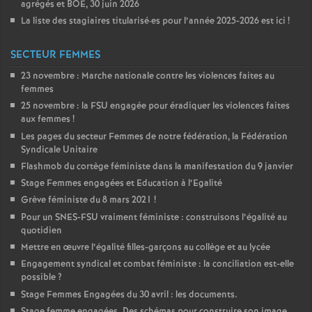
agrégés et
BOE
, 30 juin 2026
La liste des stagiaires titularisé
·
es pour l’année 2025-2026 est ici
!
SECTEUR FEMMES
23 novembre : Marche nationale contre les violences faites au
femmes
25 novembre : la
FSU
engagée pour éradiquer les violences faites
aux femmes
!
Les pages du secteur Femmes de notre fédération, la Fédération
Syndicale Unitaire
Flashmob du cortège féministe dans la manifestation du 9 janvier
Stage Femmes engagées et Education à l’Egalité
Grève féministe du 8 mars 2021
!
Pour un
SNES
-
FSU
vraiment féministe : construisons l’égalité au
quotidien
Mettre en œuvre l’égalité filles-garçons au collège et au lycée
Engagement syndical et combat féministe : la conciliation est-elle
possible
?
Stage Femmes Engagées du 30 avril : les documents.
Stage femme engagées. Des schémas pour construire son image