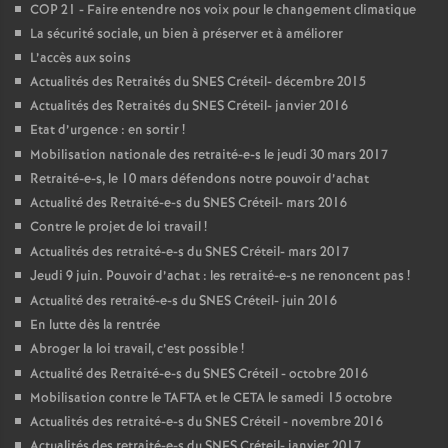
COP
21 - Faire entendre nos voix pour le changement climatique
La sécurité sociale, un bien à préserver et à améliorer
L’accès aux soins
Actualités des Retraités du
SNES
Créteil- décembre 2015
Actualités des Retraités du
SNES
Créteil- janvier 2016
Etat d’urgence : en sortir
!
Mobilisation nationale des retraité-e-s le jeudi 30 mars 2017
Retraité-e-s, le 10 mars défendons notre pouvoir d’achat
Actualité des Retraité-e-s du
SNES
Créteil- mars 2016
Contre le projet de loi travail
!
Actualités des retraité-e-s du
SNES
Créteil- mars 2017
Jeudi 9 juin. Pouvoir d’achat : les retraité-e-s ne renoncent pas
!
Actualité des retraité-e-s du
SNES
Créteil- juin 2016
En lutte dès la rentrée
Abroger la loi travail, c’est possible
!
Actualité des Retraité-e-s du
SNES
Créteil - octobre 2016
Mobilisation contre le
TAFTA
et le
CETA
le samedi 15 octobre
Actualités des retraité-e-s du
SNES
Créteil - novembre 2016
Actualités des retraité-e-s du
SNES
Créteil- janvier 2017