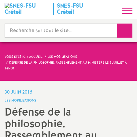
SNES
-
FSU
S
Créteil
y
Reche
n
d
VOUS ÊTES ICI :
ACCUEIL
LES MOBILISATIONS
DÉFENSE DE LA PHILOSOPHIE. RASSEMBLEMENT AU MINISTÈRE LE 3 JUILLET À
i
14H30
c
30 JUIN 2015
a
LES MOBILISATIONS
Défense de la
t
philosophie.
N
Rassemblement au