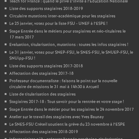
Teach for France : quand le privé s’invite à l’Education Nationale
Liste des supports stagiaires 2018-2019
Circulaire mutations inter-académique pour les stagiaires
Le 25 janvier, votez pour la liste
FSU
-
UNEF
à l’
ESPE
!
Stage Entrée dans le métiers pour stagiaires et néo-titulaires le
17 mars 2017
Evaluation, titularisation, mutations : toutes les infos stagiaires
!
Le 31 janvier, votez pour
SNEP
-
FSU
, le
SNES
-
FSU
, le
SNUEP
-
FSU
, le
SNUipp-
FSU
!
Liste des supports stagiaires 2017-2018
Affectation des stagiaires 2017-18
Professeur documentaliste : faisons le point sur la nouvelle
circulaire de missions le 31 mai à 14h30 à Arcueil
Liste de titularisation des stagiaires
Stagiaires 2017-18 : Tout savoir pour la rentrée et votre stage
!
Stage Entrée dans le métier pour les stagiaires le 24 novembre 2017
Atelier sur le travail des stagiaires avec Yves Baunay
Le
SNES
-
FSU
Créteil soutient la grève du 23 novembre à l’
ESPE
Affectation des stagiaires 2018-2019