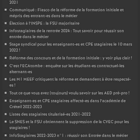
2021
Communiqué : Fiasco de la réforme de la formation initiale et
mépris des entrant-es dans le métier
Élection à l’
INSPE
: la
FSU
majoritaire
Infostagiaires de la rentrée 2024 : Tout savoir pour réussir son
entrée dans le métier
Stage syndical pour les enseignant-es et
CPE
stagiaires le 10 mars
2022
!
Réforme des concours et de la formation initiale : y voir plus clair
!
C’est l’ECAtombe : enquête sur les étudiant-es contractuel-les
alternant-es
Les M1
MEEF
critiquent la réforme et demandent à être respecté-
es
!
Tout ce que vous avez (toujours) voulu savoir sur les
AED
pré-pro
!
Enseignant-es et
CPE
stagiaires affecté-es dans l’académie de
Créteil 2022-2023
Listes des stagiaires titularisé-es 2021-2022
Le
SNES
et la
FSU
obtiennent la suppression de la
CVEC
pour les
stagiaires
!
InfoStagiaires 2022-2023 n°1 : réussir son Entrée dans le métier