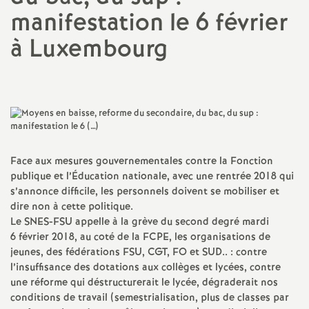
manifestation le 6 février
a
à Luxembourg
t
i
o
n
Face aux mesures gouvernementales contre la Fonction
publique et l’Éducation nationale, avec une rentrée 2018 qui
s’annonce difficile, les personnels doivent se mobiliser et
a
dire non à cette politique.
Le
SNES
-
FSU
appelle à la grève du second degré mardi
l
6 février 2018, au coté de la
FCPE
, les organisations de
jeunes, des fédérations
FSU
,
CGT
,
FO
et
SUD
.. : contre
d
l’insuffisance des dotations aux collèges et lycées, contre
une réforme qui déstructurerait le lycée, dégraderait nos
conditions de travail (semestrialisation, plus de classes par