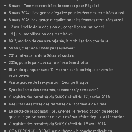
8 mars - Femmes retraitées, le combat pour l’égalité
8 mars 2024 : l’exigence d’égalité pour les femmes retraitées aussi
8 mars 2026, l’exigence d’égalité pour les femmes retraitées aussi
13 avril, veille de la décision du conseil constitutionnel
15 juin : mobilisation des retraité-es
49.3, motion de censure rejetée, la mobilisation continue
64 ans, c’est non
! mais pas seulement
e
70
anniversaire de la Sécurité sociale
2026, pour la paix… et contre l’extrême droite
Bilan du quinquennat d’E. Macron sur la politique envers les
retraité-e-s
Visite guidée de l
?exposition George Braque
Syndicalisme des retraités, comment s’y retrouver
?
Circulaire des retraités du
SNES
Créteil du 17 janvier 2014
Résultats des votes des retraités de l’académie de Créteil
Le pacte de responsabilité : une vieille revendication du Medef
qu’aucun gouvernement n’avait osé satisfaire depuis la Libération
er
Circulaire des retraités du
SNES
Créteil du 1
avril 2014
CONFERENCE
-
DEBAT
sur le thème «
la gauche radicale en