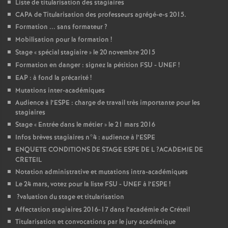
Liste de titularisation des stagiaires
CAPA
de Titularisation des professeurs agrégé-e-s 2015.
Formation ... sans formateur
?
Mobilisation pour la formation
!
Stage «
spécial stagiaire
» le 20 novembre 2015
Formation en danger : signez la pétition
FSU
-
UNEF
!
EAP
: à fond la précarité
!
Mutations inter-académiques
Audience à l’
ESPE
: charge de travail très importante pour les
stagiaires
Stage «
Entrée dans le métier
» le 21 mars 2016
Infos brèves stagiaires n°4 : audience à l’
ESPE
ENQUETE
CONDITIONS
DE
STAGE
ESPE
DE
L
?
ACADEMIE
DE
CRETEIL
Notation administrative et mutations intra-académiques
Le 24 mars, votez pour la liste
FSU
-
UNEF
à l’
ESPE
!
?valuation du stage et titularisation
Affectation stagiaires 2016-17 dans l’académie de Créteil
Titularisation et convocations par le jury académique