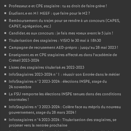
Professeur.e et
CPE
stagiaire : tu as droit de faire grève
!
Étudiant.e en M1
MEEF
: que faire pour le M2
?
Remboursement du trajet pour se rendre à un concours (
CAPES
,
CAPET
, agrégation, etc.)
Candidat.es aux concours : je fais mes voeux avant le 5 juin
!
Titularisation des stagiaires :
VISIO
le 30 mai à 18h30
Campagne de recrutement
AED
-prépro : jusqu’au 28 mai 2023
!
Enseignant.es et
CPE
stagiaires affecté.es dans l’académie de
Créteil 2023-2024
Listes des stagiaires titularisé.es 2022-2023
InfoStagiaires 2023-2024 n°1 : réussir son Entrée dans le métier
InfoStagiaires n°2 2023-2024 : élections
INSPE
, stage du
24 novembre
La
FSU
remporte les élections
INSPE
tenues dans des conditions
anormales
!
InfoStagiaires n°3 2023-2024 : Colère face au mépris du nouveau
gouvernement, stage du 28 mars 2024
!
Infostagiaires n°4 2023-2024 : Titularisation des stagiaires, se
projeter vers la rentrée prochaine