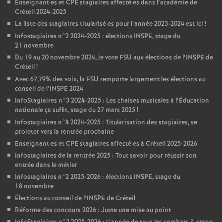
Enseignant
·
es et
CPE
stagiaires affecté
·
es dans l’académie de
Créteil 2024-2025
La liste des stagiaires titularisé
·
es pour l’année 2023-2024 est ici
!
Infostagiaires n°2 2024-2025 : élections
INSPE
, stage du
21 novembre
Du 19 au 20 novembre 2024, je vote
FSU
aux élections de l’
INSPE
de
Créteil
!
Avec 67,79% des voix, la
FSU
remporte largement les élections au
conseil de l’
INSPE
2024
InfoStagiaires n°3 2024-2025 : Les chaises musicales à l’Éducation
nationale ça suffit, stage du 27 mars 2025
!
Infostagiaires n°4 2024-2025 : Titularisation des stagiaires, se
projeter vers la rentrée prochaine
Enseignant
·
es et
CPE
stagiaires affecté
·
es à Créteil 2025-2026
Infostagiaires de la rentrée 2025 : Tout savoir pour réussir son
entrée dans le métier
Infostagiaires n°2 2025-2026 : élections
INSPE
, stage du
18 novembre
Élections au conseil de l’
INSPE
de Créteil
Réforme des concours 2026 : Juste une mise au point