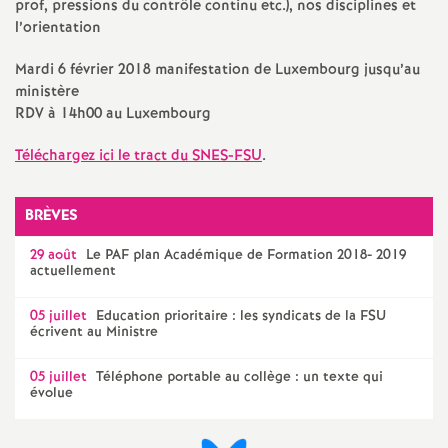
e
prof, pressions du contrôle continu etc.), nos disciplines et
l’orientation
s
Mardi 6 février 2018 manifestation de Luxembourg jusqu’au
E
ministère
RDV
à 14h00 au Luxembourg
n
Téléchargez ici le tract du
SNES
-
FSU
.
s
BRÈVES
e
29 août
Le
PAF
plan Académique de Formation 2018- 2019
actuellement
i
05 juillet
Education prioritaire : les syndicats de la
FSU
écrivent au Ministre
g
05 juillet
Téléphone portable au collège : un texte qui
évolue
n