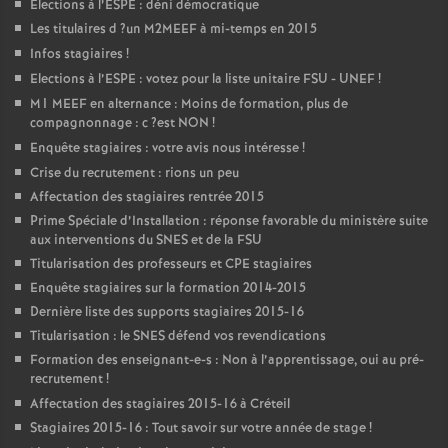
Elections à l’
ESPE
: déni démocratique
Les titulaires d
?un
M2MEEF
à mi-temps en 2015
Infos stagiaires
!
Elections à l’
ESPE
: votez pour la liste unitaire
FSU
-
UNEF
!
M1
MEEF
en alternance : Moins de formation, plus de
compagnonnage : c
?est
NON
!
Enquête stagiaires : votre avis nous intéresse
!
Crise du recrutement : rions un peu
Affectation des stagiaires rentrée 2015
Prime Spéciale d’Installation : réponse favorable du ministère suite
aux interventions du
SNES
et de la
FSU
Titularisation des professeurs et
CPE
stagiaires
Enquête stagiaires sur la formation 2014-2015
Dernière liste des supports stagiaires 2015-16
Titularisation : le
SNES
défend vos revendications
Formation des enseignant-e-s : Non à l’apprentissage, oui au pré-
recrutement
!
Affectation des stagiaires 2015-16 à Créteil
Stagiaires 2015-16 : Tout savoir sur votre année de stage
!