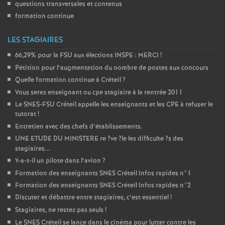
questions transversales et contenus
formation continue
LES STAGIAIRES
66,29% pour la
FSU
aux élections
INSPE
:
MERCI
!
Pétition pour l’augmentation du nombre de postes aux concours
Quelle formation continue à Créteil
?
Vous serez enseignant ou cpe stagiaire à la rentrée 2011
Le
SNES
-
FSU
Créteil appelle les enseignants et les
CPE
à refuser le
tutorat
!
Entretien avec des chefs d’établissements.
UNE
ETUDE
DU
MINISTERE
re
?ve
?le les difficulte
?s des
stagiaires...
Y-a-t-il un pilote dans l’avion
?
Formation des enseignants
SNES
Créteil Infos rapides n°1
Formation des enseignants
SNES
Créteil Infos rapides n°2
Discuter et débattre entre stagiaires, c’est essentiel
!
Stagiaires, ne restez pas seuls
!
Le
SNES
Créteil se lance dans le cinéma pour lutter contre les