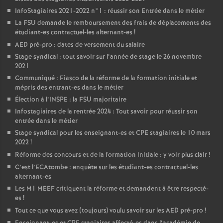
InfoStagiaires 2021-2022 n°1 : réussir son Entrée dans le métier
La
FSU
demande le remboursement des frais de déplacements des
étudiant-es contractuel-les alternant-es
!
AED
pré-pro : dates de versement du salaire
Stage syndical : tout savoir sur l’année de stage le 26 novembre
2021
Communiqué : Fiasco de la réforme de la formation initiale et
mépris des entrant-es dans le métier
Élection à l’
INSPE
: la
FSU
majoritaire
Infostagiaires de la rentrée 2024 : Tout savoir pour réussir son
entrée dans le métier
Stage syndical pour les enseignant-es et
CPE
stagiaires le 10 mars
2022
!
Réforme des concours et de la formation initiale : y voir plus clair
!
C’est l’ECAtombe : enquête sur les étudiant-es contractuel-les
alternant-es
Les M1
MEEF
critiquent la réforme et demandent à être respecté-
es
!
Tout ce que vous avez (toujours) voulu savoir sur les
AED
pré-pro
!