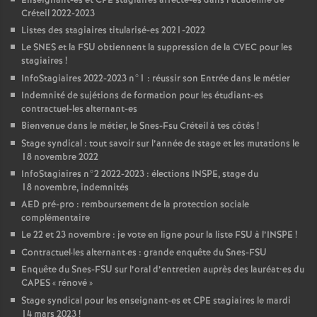
Enseignant-es et
CPE
stagiaires affecté-es dans l’académie de
Créteil 2022-2023
Listes des stagiaires titularisé-es 2021-2022
Le
SNES
et la
FSU
obtiennent la suppression de la
CVEC
pour les
stagiaires
!
InfoStagiaires 2022-2023 n°1 : réussir son Entrée dans le métier
Indemnité de sujétions de formation pour les étudiant-es
contractuel-les alternant-es
Bienvenue dans le métier, le Snes-Fsu Créteil à tes côtés
!
Stage syndical : tout savoir sur l’année de stage et les mutations le
18 novembre 2022
InfoStagiaires n°2 2022-2023 : élections
INSPE
, stage du
18 novembre, indemnités
AED
pré-pro : remboursement de la protection sociale
complémentaire
Le 22 et 23 novembre : je vote en ligne pour la liste
FSU
à l’
INSPE
!
Contractuel
·
les alternant
·
es : grande enquête du Snes-
FSU
Enquête du Snes-
FSU
sur l’oral d’entretien auprès des lauréat•es du
CAPES
«
rénové
»
Stage syndical pour les enseignant-es et
CPE
stagiaires le mardi
14 mars 2023
!