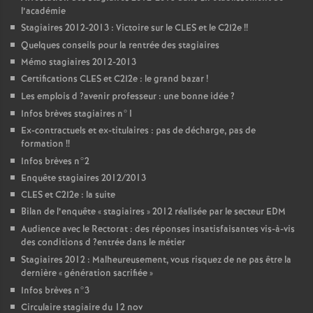
l’académie
Stagiaires 2012-2013 : Victoire sur le
CLES
et le C2I2e
!!
Quelques conseils pour la rentrée des stagiaires
Mémo stagiaires 2012-2013
Certifications
CLES
et C2I2e : le grand bazar
!
Les emplois d
?avenir professeur : une bonne idée
?
Infos brèves stagiaires n°1
Ex-contractuels et ex-titulaires : pas de décharge, pas de
formation
!!
Infos brèves n°2
Enquête stagiaires 2012/2013
CLES
et C2I2e : la suite
Bilan de l’enquête «
stagiaires
» 2012 réalisée par le secteur
EDM
Audience avec le Rectorat : des réponses insatisfaisantes vis-à-vis
des conditions d
?entrée dans le métier
Stagiaires 2012 : Malheureusement, vous risquez de ne pas être la
dernière «
génération sacrifiée
»
Infos brèves n°3
Circulaire stagiaire du 12 nov