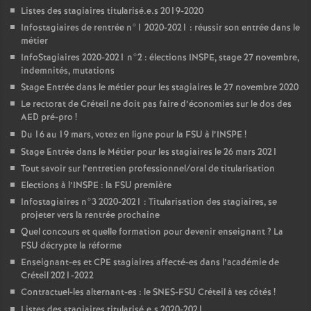
Listes des stagiaires titularisé.e.s 2019-2020
Infostagiaires de rentrée n°1 2020-2021 : réussir son entrée dans le
métier
InfoStagiaires 2020-2021 n°2 : élections
INSPE
, stage 27 novembre,
indemnités, mutations
Stage Entrée dans le métier pour les stagiaires le 27 novembre 2020
Le rectorat de Créteil ne doit pas faire d’économies sur le dos des
AED
pré-pro
!
Du 16 au 19 mars, votez en ligne pour la
FSU
à l’
INSPE
!
Stage Entrée dans le Métier pour les stagiaires le 26 mars 2021
Tout savoir sur l’entretien professionnel/oral de titularisation
Elections à l’
INSPE
: la
FSU
première
Infostagiaires n°3 2020-2021 : Titularisation des stagiaires, se
projeter vers la rentrée prochaine
Quel concours et quelle formation pour devenir enseignant
? La
FSU
décrypte la réforme
Enseignant-es et
CPE
stagiaires affecté-es dans l’académie de
Créteil 2021-2022
Contractuel-les alternant-es : le
SNES
-
FSU
Créteil à tes côtés
!
Listes des stagiaires titularisé.e.s 2020-2021