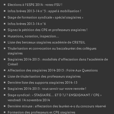
Elections à l’
ESPE
2014 : votez
FSU
!
Infos brèves 2013-14 n°5 : appel à mobilisation
!
Stage de formation syndicale «
spécial stagiaires
»
Infos brèves 2013-14 n°6
Signez la pétition des
CPE
et professeurs stagiaires
!
Mutations, notation, inspection...
Liste des berceaux stagiaires académie de
CRETEIL
Titularisation et convocation au baccalauréat des collègues
stagiaires
Stagiaires 2014-2015 : modalités d’affectation dans l’académie de
Créteil
Affectation des stagiaires 2014-2015 : Foire Aux Questions
Liste de titularisation des professeurs stagiaires
Dernière liste des supports stagiaires 2014-15
Stagiaires 2014-2015 : tout savoir sur votre rentrée
!
Stage syndical : «
STAGIAIRE
...
ET
D
?J
?
ENSEIGNANT
/
CPE
»
vendredi 14 novembre 2014
Dernière minute : affectation des lauréat-e-s du concours réservé
Formation des professeurs et
CPE
stagiaires