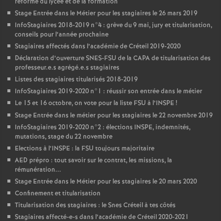
réforme du lycée et de la formation
Stage Entrée dans le Métier pour les stagiaires le 26 mars 2019
InfoStagiaires 2018-2019 n°4 : grève du 9 mai, jury et titularisation,
conseils pour l’année prochaine
Stagiaires affectés dans l’académie de Créteil 2019-2020
Déclaration d’ouverture
SNES
-
FSU
de la
CAPA
de titularisation des
professeur.e.s agrégé.e.s stagiaires
Listes des stagiaires titularisés 2018-2019
InfoStagiaires 2019-2020 n°1 : réussir son entrée dans le métier
Le 15 et 16 octobre, on vote pour la liste
FSU
à l’
INSPE
!
Stage Entrée dans le métier pour les stagiaires le 22 novembre 2019
InfoStagiaires 2019-2020 n°2 : élections
INSPE
, indemnités,
mutations, stage du 22 novembre
Elections à l’
INSPE
: la
FSU
toujours majoritaire
AED
prépro : tout savoir sur le contrat, les missions, la
rémunération...
Stage Entrée dans le Métier pour les stagiaires le 20 mars 2020
Confinement et titularisation
Titularisation des stagiaires : le Snes Créteil à tes côtés
Stagiaires affecté-e-s dans l’académie de Créteil 2020-2021