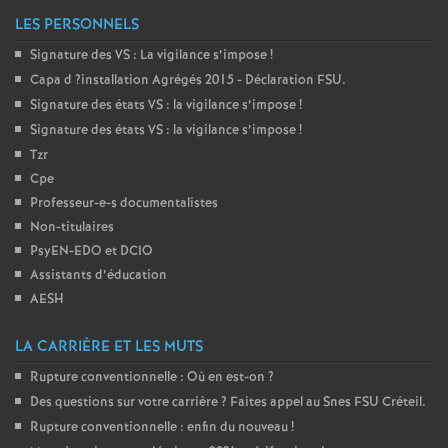
é
LES PERSONNELS
Signature des
VS
: La vigilance s’impose
!
O
Capa d
?installation Agrégés 2015 - Déclaration
FSU
.
Signature des états
VS
: la vigilance s’impose
!
r
Signature des états
VS
: la vigilance s’impose
!
Tzr
l
Cpe
Professeur-e-s documentalistes
é
Non-titulaires
PsyEN-
EDO
et
DCIO
Assistants d’éducation
a
AESH
n
LA CARRIÈRE ET LES MUTS
Rupture conventionnelle : Où en est-on
?
s
Des questions sur votre carrière
? Faites appel au Snes
FSU
Créteil.
Rupture conventionnelle : enfin du nouveau
!
T