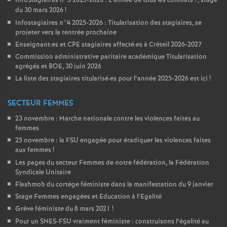
InfoStagiaires n°3 2025-2026 : L’année de tous les combats
?, stage
du 30 mars 2026
!
Infostagiaires n°4 2025-2026 : Titularisation des stagiaires, se
projeter vers la rentrée prochaine
Enseignant
·
es et
CPE
stagiaires affecté
·
es à Créteil 2026-2027
Commission administrative paritaire académique Titularisation
agrégés et
BOE
, 30 juin 2026
La liste des stagiaires titularisé
·
es pour l’année 2025-2026 est ici
!
SECTEUR FEMMES
23 novembre : Marche nationale contre les violences faites au
femmes
25 novembre : la
FSU
engagée pour éradiquer les violences faites
aux femmes
!
Les pages du secteur Femmes de notre fédération, la Fédération
Syndicale Unitaire
Flashmob du cortège féministe dans la manifestation du 9 janvier
Stage Femmes engagées et Education à l’Egalité
Grève féministe du 8 mars 2021
!
Pour un
SNES
-
FSU
vraiment féministe : construisons l’égalité au