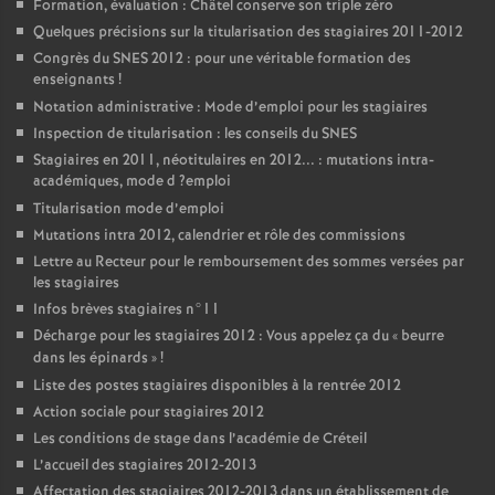
Formation, évaluation : Châtel conserve son triple zéro
Quelques précisions sur la titularisation des stagiaires 2011-2012
Congrès du
SNES
2012 : pour une véritable formation des
enseignants
!
Notation administrative : Mode d’emploi pour les stagiaires
Inspection de titularisation : les conseils du
SNES
Stagiaires en 2011, néotitulaires en 2012... : mutations intra-
académiques, mode d
?emploi
Titularisation mode d’emploi
Mutations intra 2012, calendrier et rôle des commissions
Lettre au Recteur pour le remboursement des sommes versées par
les stagiaires
Infos brèves stagiaires n°11
Décharge pour les stagiaires 2012 : Vous appelez ça du «
beurre
dans les épinards
»
!
Liste des postes stagiaires disponibles à la rentrée 2012
Action sociale pour stagiaires 2012
Les conditions de stage dans l’académie de Créteil
L’accueil des stagiaires 2012-2013
Affectation des stagiaires 2012-2013 dans un établissement de