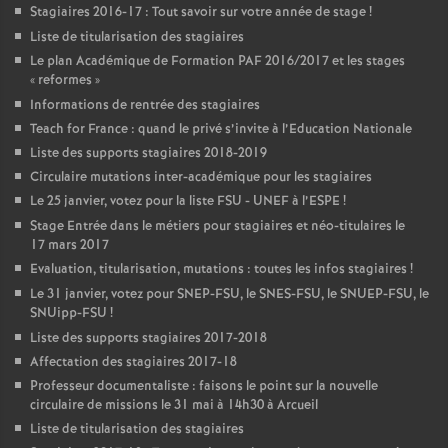
Stagiaires 2016-17 : Tout savoir sur votre année de stage
!
Liste de titularisation des stagiaires
Le plan Académique de Formation
PAF
2016/2017 et les stages
«
reformes
»
Informations de rentrée des stagiaires
Teach for France : quand le privé s’invite à l’Education Nationale
Liste des supports stagiaires 2018-2019
Circulaire mutations inter-académique pour les stagiaires
Le 25 janvier, votez pour la liste
FSU
-
UNEF
à l’
ESPE
!
Stage Entrée dans le métiers pour stagiaires et néo-titulaires le
17 mars 2017
Evaluation, titularisation, mutations : toutes les infos stagiaires
!
Le 31 janvier, votez pour
SNEP
-
FSU
, le
SNES
-
FSU
, le
SNUEP
-
FSU
, le
SNUipp-
FSU
!
Liste des supports stagiaires 2017-2018
Affectation des stagiaires 2017-18
Professeur documentaliste : faisons le point sur la nouvelle
circulaire de missions le 31 mai à 14h30 à Arcueil
Liste de titularisation des stagiaires