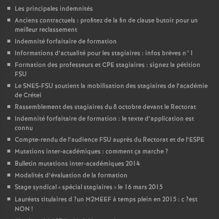
Les principales indemnités
Anciens contractuels : profitez de la fin de clause butoir pour un
meilleur reclassement
Indemnité forfaitaire de formation
Informations d’actualité pour les stagiaires : infos brèves n°1
Formation des professeurs et
CPE
stagiaires : signez la pétition
FSU
Le
SNES
-
FSU
soutient la mobilisation des stagiaires de l’académie
de Crétei
Rassemblement des stagiaires du 8 octobre devant le Rectorat
Indemnité forfaitaire de formation : le texte d’application est
connu
Compte-rendu de l’audience
FSU
auprès du Rectorat et de l’
ESPE
Mutations inter-académiques : comment ça marche
?
Bulletin mutations inter-académiques 2014
Modalités d’évaluation de la formation
Stage syndical «
spécial stagiaires
» le 16 mars 2015
Lauréats titulaires d
?un
M2MEEF
à temps plein en 2015 : c
?est
NON
!