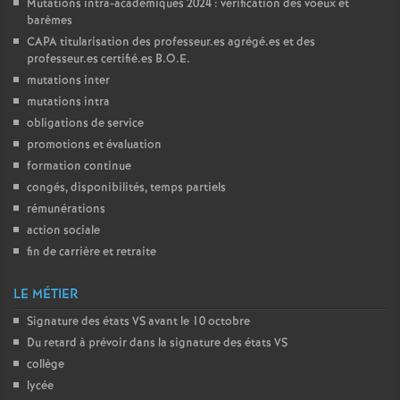
Mutations intra-académiques 2024 : vérification des voeux et
barèmes
o
CAPA
titularisation des professeur.es agrégé.es et des
professeur.es certifié.es
B.O.E.
u
mutations inter
mutations intra
r
obligations de service
promotions et évaluation
s
formation continue
congés, disponibilités, temps partiels
rémunérations
action sociale
fin de carrière et retraite
LE MÉTIER
Signature des états
VS
avant le 10 octobre
Du retard à prévoir dans la signature des états
VS
collège
lycée