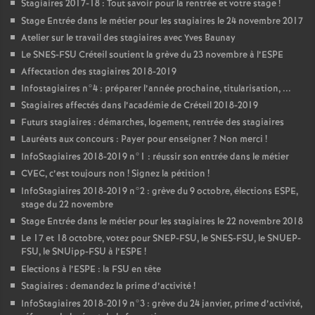
Stagiaires 2017-18 : Tout savoir pour la rentrée et votre stage
!
Stage Entrée dans le métier pour les stagiaires le 24 novembre 2017
Atelier sur le travail des stagiaires avec Yves Baunay
Le
SNES
-
FSU
Créteil soutient la grève du 23 novembre à l’
ESPE
Affectation des stagiaires 2018-2019
Infostagiaires n°4 : préparer l’année prochaine, titularisation, ...
Stagiaires affectés dans l’académie de Créteil 2018-2019
Futurs stagiaires : démarches, logement, rentrée des stagiaires
Lauréats aux concours : Payer pour enseigner
? Non merci
!
InfoStagiaires 2018-2019 n°1 : réussir son entrée dans le métier
CVEC
, c’est toujours non
! Signez la pétition
!
InfoStagiaires 2018-2019 n°2 : grève du 9 octobre, élections
ESPE
,
stage du 22 novembre
Stage Entrée dans le métier pour les stagiaires le 22 novembre 2018
Le 17 et 18 octobre, votez pour
SNEP
-
FSU
, le
SNES
-
FSU
, le
SNUEP
-
FSU
, le SNUipp-
FSU
à l’
ESPE
!
Elections à l’
ESPE
: la
FSU
en tête
Stagiaires : demandez la prime d’activité
!
InfoStagiaires 2018-2019 n°3 : grève du 24 janvier, prime d’activité,