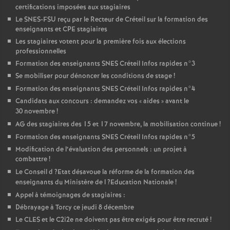
certifications imposées aux stagiaires
Le
SNES
-
FSU
reçu par le Recteur de Créteil sur la formation des
enseignants et
CPE
stagiaires
Les stagiaires votent pour la première fois aux élections
professionnelles
Formation des enseignants
SNES
Créteil Infos rapides n°3
Se mobiliser pour dénoncer les conditions de stage
!
Formation des enseignants
SNES
Créteil Infos rapides n°4
Candidats aux concours : demandez vos «
aides
» avant le
30 novembre
!
AG
des stagiaires des 15 et 17 novembre, la mobilisation continue
!
Formation des enseignants
SNES
Créteil Infos rapides n°5
Modification de l’évaluation des personnels : un projet à
combattre
!
Le Conseil d
?Etat désavoue la réforme de la formation des
enseignants du Ministère de l
?Education Nationale
!
Appel à témoignages de stagiaires :
Débrayage à Torcy ce jeudi 8 décembre
Le
CLES
et le C2i2e ne doivent pas être exigés pour être recruté
!