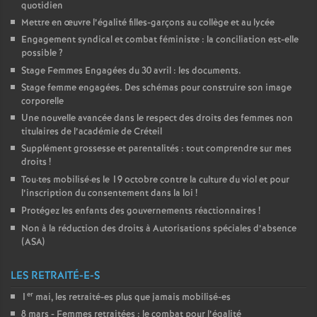
quotidien
Mettre en œuvre l’égalité filles-garçons au collège et au lycée
Engagement syndical et combat féministe : la conciliation est-elle
possible
?
Stage Femmes Engagées du 30 avril : les documents.
Stage femme engagées. Des schémas pour construire son image
corporelle
Une nouvelle avancée dans le respect des droits des femmes non
titulaires de l’académie de Créteil
Supplément grossesse et parentalités : tout comprendre sur mes
droits
!
Tou
·
tes mobilisé
·
es le 19 octobre contre la culture du viol et pour
l’inscription du consentement dans la loi
!
Protégez les enfants des gouvernements réactionnaires
!
Non à la réduction des droits à Autorisations spéciales d’absence
(
ASA
)
LES RETRAITÉ-E-S
er
1
mai, les retraité-es plus que jamais mobilisé-es
8 mars - Femmes retraitées : le combat pour l’égalité