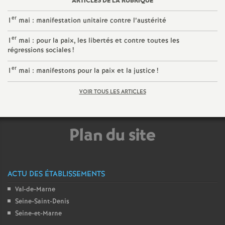
ARTICLES DE LA RUBRIQUE
e
er
1
mai : manifestation unitaire contre l’austérité
c
er
1
mai : pour la paix, les libertés et contre toutes les
régressions sociales
!
o
er
1
mai : manifestons pour la paix et la justice
!
n
VOIR TOUS LES ARTICLES
d
Plan du site
d
e
ACTU DES ÉTABLISSEMENTS
g
Val-de-Marne
Seine-Saint-Denis
r
Seine-et-Marne