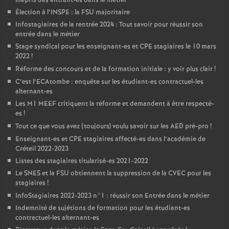
mépris des entrant-es dans le métier
Élection à l’
INSPE
: la
FSU
majoritaire
Infostagiaires de la rentrée 2024 : Tout savoir pour réussir son
entrée dans le métier
Stage syndical pour les enseignant-es et
CPE
stagiaires le 10 mars
2022
!
Réforme des concours et de la formation initiale : y voir plus clair
!
C’est l’ECAtombe : enquête sur les étudiant-es contractuel-les
alternant-es
Les M1
MEEF
critiquent la réforme et demandent à être respecté-
es
!
Tout ce que vous avez (toujours) voulu savoir sur les
AED
pré-pro
!
Enseignant-es et
CPE
stagiaires affecté-es dans l’académie de
Créteil 2022-2023
Listes des stagiaires titularisé-es 2021-2022
Le
SNES
et la
FSU
obtiennent la suppression de la
CVEC
pour les
stagiaires
!
InfoStagiaires 2022-2023 n°1 : réussir son Entrée dans le métier
Indemnité de sujétions de formation pour les étudiant-es
contractuel-les alternant-es