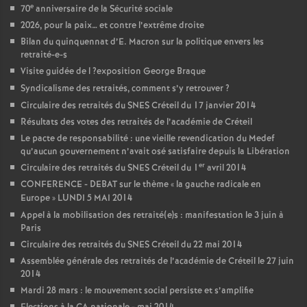
e
70
anniversaire de la Sécurité sociale
2026, pour la paix… et contre l’extrême droite
Bilan du quinquennat d’E. Macron sur la politique envers les
retraité-e-s
Visite guidée de l
?exposition George Braque
Syndicalisme des retraités, comment s’y retrouver
?
Circulaire des retraités du
SNES
Créteil du 17 janvier 2014
Résultats des votes des retraités de l’académie de Créteil
Le pacte de responsabilité : une vieille revendication du Medef
qu’aucun gouvernement n’avait osé satisfaire depuis la Libération
er
Circulaire des retraités du
SNES
Créteil du 1
avril 2014
CONFERENCE
-
DEBAT
sur le thème «
la gauche radicale en
Europe
»
LUNDI
5
MAI
2014
Appel à la mobilisation des retraité(e)s : manifestation le 3 juin à
Paris
Circulaire des retraités du
SNES
Créteil du 22 mai 2014
Assemblée générale des retraités de l’académie de Créteil le 27 juin
2014
Mardi 28 mars : le mouvement social persiste et s’amplifie