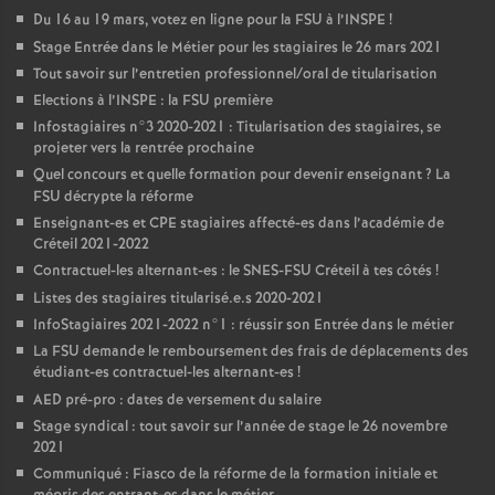
Du 16 au 19 mars, votez en ligne pour la
FSU
à l’
INSPE
!
Stage Entrée dans le Métier pour les stagiaires le 26 mars 2021
Tout savoir sur l’entretien professionnel/oral de titularisation
Elections à l’
INSPE
: la
FSU
première
Infostagiaires n°3 2020-2021 : Titularisation des stagiaires, se
projeter vers la rentrée prochaine
Quel concours et quelle formation pour devenir enseignant
? La
FSU
décrypte la réforme
Enseignant-es et
CPE
stagiaires affecté-es dans l’académie de
Créteil 2021-2022
Contractuel-les alternant-es : le
SNES
-
FSU
Créteil à tes côtés
!
Listes des stagiaires titularisé.e.s 2020-2021
InfoStagiaires 2021-2022 n°1 : réussir son Entrée dans le métier
La
FSU
demande le remboursement des frais de déplacements des
étudiant-es contractuel-les alternant-es
!
AED
pré-pro : dates de versement du salaire
Stage syndical : tout savoir sur l’année de stage le 26 novembre
2021
Communiqué : Fiasco de la réforme de la formation initiale et