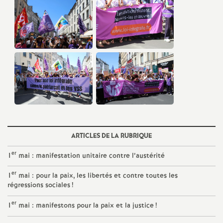
é
O
r
l
é
ARTICLES DE LA RUBRIQUE
a
er
1
mai : manifestation unitaire contre l’austérité
n
er
1
mai : pour la paix, les libertés et contre toutes les
régressions sociales
!
s
er
1
mai : manifestons pour la paix et la justice
!
T