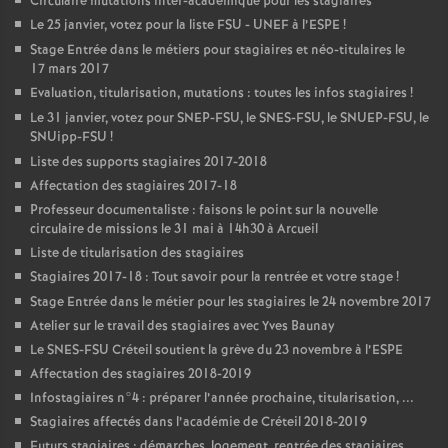
Circulaire mutations inter-académique pour les stagiaires
Le 25 janvier, votez pour la liste
FSU
-
UNEF
à l’
ESPE
!
Stage Entrée dans le métiers pour stagiaires et néo-titulaires le
17 mars 2017
Evaluation, titularisation, mutations : toutes les infos stagiaires
!
Le 31 janvier, votez pour
SNEP
-
FSU
, le
SNES
-
FSU
, le
SNUEP
-
FSU
, le
SNUipp-
FSU
!
Liste des supports stagiaires 2017-2018
Affectation des stagiaires 2017-18
Professeur documentaliste : faisons le point sur la nouvelle
circulaire de missions le 31 mai à 14h30 à Arcueil
Liste de titularisation des stagiaires
Stagiaires 2017-18 : Tout savoir pour la rentrée et votre stage
!
Stage Entrée dans le métier pour les stagiaires le 24 novembre 2017
Atelier sur le travail des stagiaires avec Yves Baunay
Le
SNES
-
FSU
Créteil soutient la grève du 23 novembre à l’
ESPE
Affectation des stagiaires 2018-2019
Infostagiaires n°4 : préparer l’année prochaine, titularisation, ...
Stagiaires affectés dans l’académie de Créteil 2018-2019
Futurs stagiaires : démarches, logement, rentrée des stagiaires