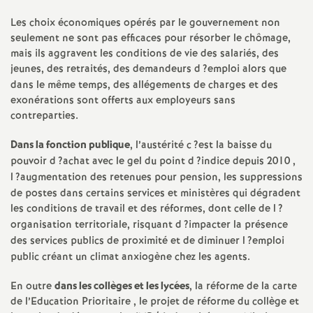
e
Les choix économiques opérés par le gouvernement non
s
seulement ne sont pas efficaces pour résorber le chômage,
mais ils aggravent les conditions de vie des salariés, des
E
jeunes, des retraités, des demandeurs d
?emploi alors que
dans le même temps, des allégements de charges et des
n
exonérations sont offerts aux employeurs sans
contreparties.
s
Dans la fonction publique
, l’austérité c
?est la baisse du
pouvoir d
?achat avec le gel du point d
?indice depuis 2010 ,
e
l
?augmentation des retenues pour pension, les suppressions
de postes dans certains services et ministères qui dégradent
i
les conditions de travail et des réformes, dont celle de l
?
organisation territoriale, risquant d
?impacter la présence
des services publics de proximité et de diminuer l
?emploi
g
public créant un climat anxiogène chez les agents.
n
En outre
dans les collèges et les lycées
, la réforme de la carte
de l’Education Prioritaire , le projet de réforme du collège et