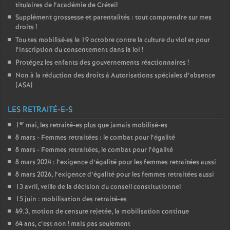
titulaires de l’académie de Créteil
Supplément grossesse et parentalités : tout comprendre sur mes
droits
!
Tou
·
tes mobilisé
·
es le 19 octobre contre la culture du viol et pour
l’inscription du consentement dans la loi
!
Protégez les enfants des gouvernements réactionnaires
!
Non à la réduction des droits à Autorisations spéciales d’absence
(
ASA
)
LES RETRAITÉ-E-S
er
1
mai, les retraité-es plus que jamais mobilisé-es
8 mars - Femmes retraitées : le combat pour l’égalité
8 mars - Femmes retraitées, le combat pour l’égalité
8 mars 2024 : l’exigence d’égalité pour les femmes retraitées aussi
8 mars 2026, l’exigence d’égalité pour les femmes retraitées aussi
13 avril, veille de la décision du conseil constitutionnel
15 juin : mobilisation des retraité-es
49.3, motion de censure rejetée, la mobilisation continue
64 ans, c’est non
! mais pas seulement