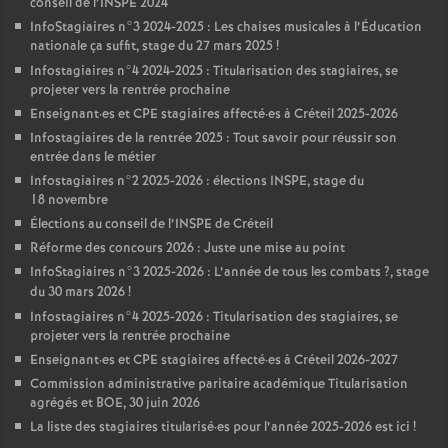
conseil de l’
INSPE
2024
InfoStagiaires n°3 2024-2025 : Les chaises musicales à l’Éducation
nationale ça suffit, stage du 27 mars 2025
!
Infostagiaires n°4 2024-2025 : Titularisation des stagiaires, se
projeter vers la rentrée prochaine
Enseignant
·
es et
CPE
stagiaires affecté
·
es à Créteil 2025-2026
Infostagiaires de la rentrée 2025 : Tout savoir pour réussir son
entrée dans le métier
Infostagiaires n°2 2025-2026 : élections
INSPE
, stage du
18 novembre
Élections au conseil de l’
INSPE
de Créteil
Réforme des concours 2026 : Juste une mise au point
InfoStagiaires n°3 2025-2026 : L’année de tous les combats
?, stage
du 30 mars 2026
!
Infostagiaires n°4 2025-2026 : Titularisation des stagiaires, se
projeter vers la rentrée prochaine
Enseignant
·
es et
CPE
stagiaires affecté
·
es à Créteil 2026-2027
Commission administrative paritaire académique Titularisation
agrégés et
BOE
, 30 juin 2026
La liste des stagiaires titularisé
·
es pour l’année 2025-2026 est ici
!