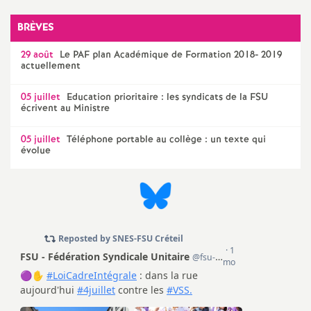
e
BRÈVES
c
29 août
Le
PAF
plan Académique de Formation 2018- 2019
actuellement
o
05 juillet
Education prioritaire : les syndicats de la
FSU
écrivent au Ministre
n
05 juillet
Téléphone portable au collège : un texte qui
d
évolue
d
e
g
r