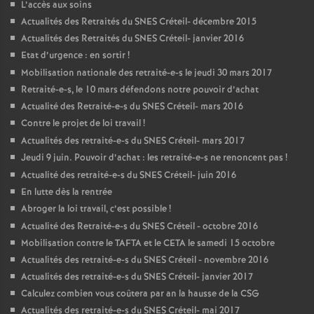
L’accès aux soins
Actualités des Retraités du
SNES
Créteil- décembre 2015
Actualités des Retraités du
SNES
Créteil- janvier 2016
Etat d’urgence : en sortir
!
Mobilisation nationale des retraité-e-s le jeudi 30 mars 2017
Retraité-e-s, le 10 mars défendons notre pouvoir d’achat
Actualité des Retraité-e-s du
SNES
Créteil- mars 2016
Contre le projet de loi travail
!
Actualités des retraité-e-s du
SNES
Créteil- mars 2017
Jeudi 9 juin. Pouvoir d’achat : les retraité-e-s ne renoncent pas
!
Actualité des retraité-e-s du
SNES
Créteil- juin 2016
En lutte dès la rentrée
Abroger la loi travail, c’est possible
!
Actualité des Retraité-e-s du
SNES
Créteil - octobre 2016
Mobilisation contre le
TAFTA
et le
CETA
le samedi 15 octobre
Actualités des retraité-e-s du
SNES
Créteil - novembre 2016
Actualités des retraité-e-s du
SNES
Créteil- janvier 2017
Calculez combien vous coûtera par an la hausse de la
CSG
Actualités des retraité-e-s du
SNES
Créteil- mai 2017