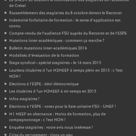
Le
SNES
-
FSU
soutient la mobilisation des stagiaires de l’académie
de Crétei
Rassemblement des stagiaires du 8 octobre devant le Rectorat
Indemnité forfaitaire de formation : le texte d’application est
connu
Compte-rendu de l’audience
FSU
auprès du Rectorat et de l’
ESPE
Mutations inter-académiques : comment ça marche
?
Bulletin mutations inter-académiques 2014
Modalités d’évaluation de la formation
Stage syndical «
spécial stagiaires
» le 16 mars 2015
Lauréats titulaires d
?un
M2MEEF
à temps plein en 2015 : c
?est
NON
!
Elections à l’
ESPE
: déni démocratique
Les titulaires d
?un
M2MEEF
à mi-temps en 2015
Infos stagiaires
!
Elections à l’
ESPE
: votez pour la liste unitaire
FSU
-
UNEF
!
M1
MEEF
en alternance : Moins de formation, plus de
compagnonnage : c
?est
NON
!
Enquête stagiaires : votre avis nous intéresse
!
Crise du recrutement : rions un peu