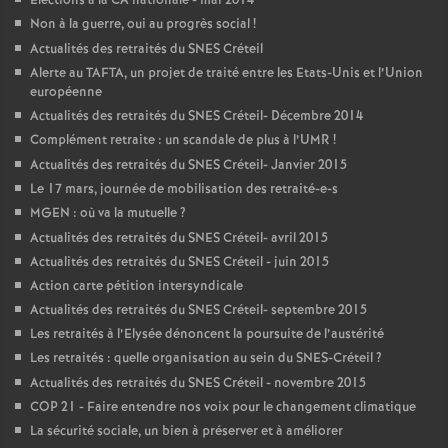
Elections à la
CA
nationale - mai 2014
Non à la guerre, oui au progrès social
!
Actualités des retraités du
SNES
Créteil
Alerte au
TAFTA
, un projet de traité entre les Etats-Unis et l’Union
européenne
Actualités des retraités du
SNES
Créteil- Décembre 2014
Complément retraite : un scandale de plus à l’
UMR
!
Actualités des retraités du
SNES
Créteil- Janvier 2015
Le 17 mars, journée de mobilisation des retraité-e-s
MGEN
: où va la mutuelle
?
Actualités des retraités du
SNES
Créteil- avril 2015
Actualités des retraités du
SNES
Créteil - juin 2015
Action carte pétition intersyndicale
Actualités des retraités du
SNES
Créteil- septembre 2015
Les retraités à l’Elysée dénoncent la poursuite de l’austérité
Les retraités : quelle organisation au sein du
SNES
-Créteil
?
Actualités des retraités du
SNES
Créteil - novembre 2015
COP
21 - Faire entendre nos voix pour le changement climatique
La sécurité sociale, un bien à préserver et à améliorer