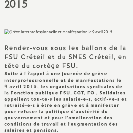
2015
a
t
i
Rendez-vous sous les ballons de la
o
FSU
Créteil et du
SNES
Créteil, en
tête du cortège
FSU
.
n
Suite à l
?appel à une journée de grève
interprofessionnelle et de manifestations le
a
9 avril 2015, les organisations syndicales de
la Fonction publique
FSU
,
CGT
,
FO
, Solidaires
appellent tou-te-s les salarié-e-s, actif-ve-s et
l
retraité-e-s à être en grève et à manifester
pour refuser la politique d’austérité du
d
gouvernement et pour l’amélioration des
conditions de travail et l’augmentation des
salaires et pensions.