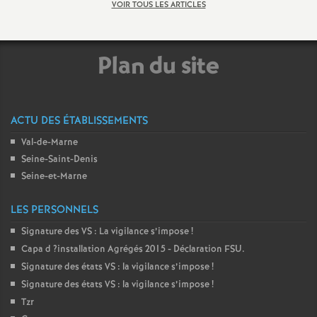
VOIR TOUS LES ARTICLES
o
Plan du site
u
r
ACTU DES ÉTABLISSEMENTS
s
Val-de-Marne
Seine-Saint-Denis
Seine-et-Marne
LES PERSONNELS
Signature des
VS
: La vigilance s’impose
!
Capa d
?installation Agrégés 2015 - Déclaration
FSU
.
Signature des états
VS
: la vigilance s’impose
!
Signature des états
VS
: la vigilance s’impose
!
Tzr