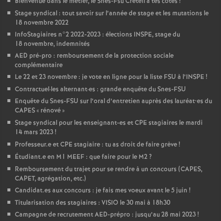
Bienvenue dans le métier, le Snes-Fsu Créteil à tes côtés
!
Stage syndical : tout savoir sur l’année de stage et les mutations le
18 novembre 2022
InfoStagiaires n°2 2022-2023 : élections
INSPE
, stage du
18 novembre, indemnités
AED
pré-pro : remboursement de la protection sociale
complémentaire
Le 22 et 23 novembre : je vote en ligne pour la liste
FSU
à l’
INSPE
!
Contractuel
·
les alternant
·
es : grande enquête du Snes-
FSU
Enquête du Snes-
FSU
sur l’oral d’entretien auprès des lauréat•es du
CAPES
«
rénové
»
Stage syndical pour les enseignant-es et
CPE
stagiaires le mardi
14 mars 2023
!
Professeur.e et
CPE
stagiaire : tu as droit de faire grève
!
Étudiant.e en M1
MEEF
: que faire pour le M2
?
Remboursement du trajet pour se rendre à un concours (
CAPES
,
CAPET
, agrégation, etc.)
Candidat.es aux concours : je fais mes voeux avant le 5 juin
!
Titularisation des stagiaires :
VISIO
le 30 mai à 18h30
Campagne de recrutement
AED
-prépro : jusqu’au 28 mai 2023
!