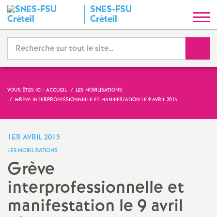
SNES
-
FSU
S
Créteil
y
Reche
n
d
VOUS ÊTES ICI :
ACCUEIL
LES MOBILISATIONS
GRÈVE INTERPROFESSIONNELLE ET MANIFESTATION LE 9 AVRIL 2015
i
c
1ER AVRIL 2015
LES MOBILISATIONS
a
Grève
interprofessionnelle et
t
manifestation le 9 avril
N