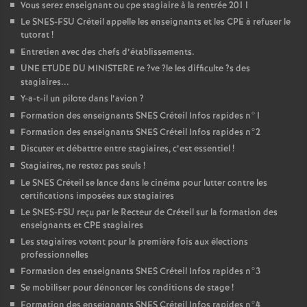
Vous serez enseignant ou cpe stagiaire à la rentrée 2011
Le
SNES
-
FSU
Créteil appelle les enseignants et les
CPE
à refuser le
tutorat
!
Entretien avec des chefs d’établissements.
UNE
ETUDE
DU
MINISTERE
re
?ve
?le les difficulte
?s des
stagiaires...
Y-a-t-il un pilote dans l’avion
?
Formation des enseignants
SNES
Créteil Infos rapides n°1
Formation des enseignants
SNES
Créteil Infos rapides n°2
Discuter et débattre entre stagiaires, c’est essentiel
!
Stagiaires, ne restez pas seuls
!
Le
SNES
Créteil se lance dans le cinéma pour lutter contre les
certifications imposées aux stagiaires
Le
SNES
-
FSU
reçu par le Recteur de Créteil sur la formation des
enseignants et
CPE
stagiaires
Les stagiaires votent pour la première fois aux élections
professionnelles
Formation des enseignants
SNES
Créteil Infos rapides n°3
Se mobiliser pour dénoncer les conditions de stage
!
Formation des enseignants
SNES
Créteil Infos rapides n°4