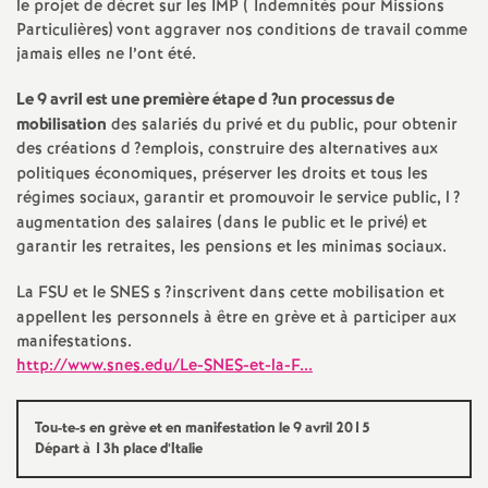
e
le projet de décret sur les
IMP
( Indemnités pour Missions
Particulières) vont aggraver nos conditions de travail comme
jamais elles ne l’ont été.
m
Le 9 avril est une première étape d
?un processus de
e
mobilisation
des salariés du privé et du public, pour obtenir
des créations d
?emplois, construire des alternatives aux
n
politiques économiques, préserver les droits et tous les
régimes sociaux, garantir et promouvoir le service public, l
?
t
augmentation des salaires (dans le public et le privé) et
garantir les retraites, les pensions et les minimas sociaux.
s
La
FSU
et le
SNES
s
?inscrivent dans cette mobilisation et
appellent les personnels à être en grève et à participer aux
d
manifestations.
http://www.snes.edu/Le-SNES-et-la-F...
e
Tou-te-s en grève et en manifestation le 9 avril 2015
S
Départ à 13h place d’Italie