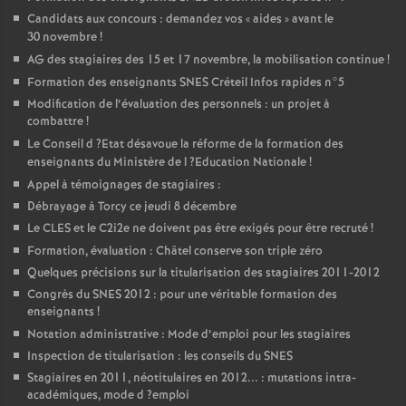
Candidats aux concours : demandez vos «
aides
» avant le
30 novembre
!
AG
des stagiaires des 15 et 17 novembre, la mobilisation continue
!
Formation des enseignants
SNES
Créteil Infos rapides n°5
Modification de l’évaluation des personnels : un projet à
combattre
!
Le Conseil d
?Etat désavoue la réforme de la formation des
enseignants du Ministère de l
?Education Nationale
!
Appel à témoignages de stagiaires :
Débrayage à Torcy ce jeudi 8 décembre
Le
CLES
et le C2i2e ne doivent pas être exigés pour être recruté
!
Formation, évaluation : Châtel conserve son triple zéro
Quelques précisions sur la titularisation des stagiaires 2011-2012
Congrès du
SNES
2012 : pour une véritable formation des
enseignants
!
Notation administrative : Mode d’emploi pour les stagiaires
Inspection de titularisation : les conseils du
SNES
Stagiaires en 2011, néotitulaires en 2012... : mutations intra-
académiques, mode d
?emploi