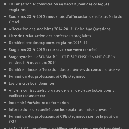
Titularisation et convocation au baccalauréat des collègues
stagiaires
Stagiaires 2014-2015 : modalités d’affectation dans l’académie de
Créteil
Affectation des stagiaires 2014-2015 : Foire Aux Questions
Liste de titularisation des professeurs stagiaires
Dernière liste des supports stagiaires 2014-15
Stagiaires 2014-2015 : tout savoir sur votre rentrée
!
Stage syndical : «
STAGIAIRE
...
ET
D
?J
?
ENSEIGNANT
/
CPE
»
vendredi 14 novembre 2014
Dernière minute : affectation des lauréat-e-s du concours réservé
Formation des professeurs et
CPE
stagiaires
Les principales indemnités
Anciens contractuels : profitez de la fin de clause butoir pour un
meilleur reclassement
Indemnité forfaitaire de formation
Informations d’actualité pour les stagiaires : infos brèves n°1
Formation des professeurs et
CPE
stagiaires : signez la pétition
FSU