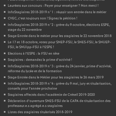
Lauréats aux concours : Payer pour enseigner
? Non merci
!
InfoStagiaires 2018-2019 n°1 : réussir son entrée dans le métier
CVEC
, c’est toujours non
! Signez la pétition
!
InfoStagiaires 2018-2019 n°2 : grève du 9 octobre, élections
ESPE
,
stage du 22 novembre
Stage Entrée dans le métier pour les stagiaires le 22 novembre 2018
Le 17 et 18 octobre, votez pour
SNEP
-
FSU
, le
SNES
-
FSU
, le
SNUEP
-
FSU
, le SNUipp-
FSU
à l’
ESPE
!
Elections à l’
ESPE
: la
FSU
en tête
Stagiaires : demandez la prime d’activité
!
InfoStagiaires 2018-2019 n°3 : grève du 24 janvier, prime d’activité,
réforme du lycée et de la formation
Stage Entrée dans le Métier pour les stagiaires le 26 mars 2019
InfoStagiaires 2018-2019 n°4 : grève du 9 mai, jury et titularisation,
conseils pour l’année prochaine
Stagiaires affectés dans l’académie de Créteil 2019-2020
Déclaration d’ouverture
SNES
-
FSU
de la
CAPA
de titularisation des
professeur.e.s agrégé.e.s stagiaires
Listes des stagiaires titularisés 2018-2019