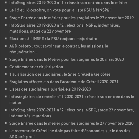
InfoStagiaires 2019-2020 n°1 : réussir son entrée dans le métier
Le 15 et 16 octobre, on vote pour la liste
FSU
à l’
INSPE
!
Stage Entrée dans le métier pour les stagiaires le 22 novembre 2019
InfoStagiaires 2019-2020 n°2 : élections
INSPE
, indemnités,
mutations, stage du 22 novembre
Elections à l’
INSPE
: la
FSU
toujours majoritaire
AED
prépro : tout savoir sur le contrat, les missions, la
rémunération...
Stage Entrée dans le Métier pour les stagiaires le 20 mars 2020
Confinement et titularisation
Titularisation des stagiaires : le Snes Créteil à tes côtés
Stagiaires affecté-e-s dans l’académie de Créteil 2020-2021
Listes des stagiaires titularisé.e.s 2019-2020
Infostagiaires de rentrée n°1 2020-2021 : réussir son entrée dans le
métier
InfoStagiaires 2020-2021 n°2 : élections
INSPE
, stage 27 novembre,
indemnités, mutations
Stage Entrée dans le métier pour les stagiaires le 27 novembre 2020
Le rectorat de Créteil ne doit pas faire d’économies sur le dos des
AED
pré-pro
!