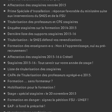
Affectation des stagiaires rentrée 2015
Prime Spéciale d’Installation : réponse favorable du ministère suite
aux interventions du
SNES
et de la
FSU
Titularisation des professeurs et
CPE
stagiaires
Enquête stagiaires sur la formation 2014-2015
Dernière liste des supports stagiaires 2015-16
Titularisation : le
SNES
défend vos revendications
Formation des enseignant-e-s : Non à l’apprentissage, oui au pré-
recrutement
!
Affectation des stagiaires 2015-16 à Créteil
Stagiaires 2015-16 : Tout savoir sur votre année de stage
!
Liste de titularisation des stagiaires
CAPA
de Titularisation des professeurs agrégé-e-s 2015.
Formation ... sans formateur
?
Mobilisation pour la formation
!
Stage «
spécial stagiaire
» le 20 novembre 2015
Formation en danger : signez la pétition
FSU
-
UNEF
!
EAP
: à fond la précarité
!