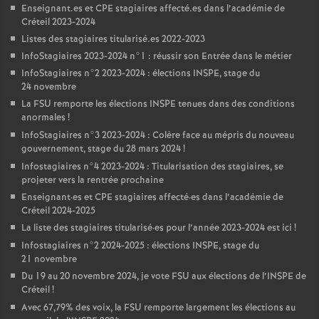
Enseignant.es et
CPE
stagiaires affecté.es dans l’académie de
Créteil 2023-2024
Listes des stagiaires titularisé.es 2022-2023
InfoStagiaires 2023-2024 n°1 : réussir son Entrée dans le métier
InfoStagiaires n°2 2023-2024 : élections
INSPE
, stage du
24 novembre
La
FSU
remporte les élections
INSPE
tenues dans des conditions
anormales
!
InfoStagiaires n°3 2023-2024 : Colère face au mépris du nouveau
gouvernement, stage du 28 mars 2024
!
Infostagiaires n°4 2023-2024 : Titularisation des stagiaires, se
projeter vers la rentrée prochaine
Enseignant
·
es et
CPE
stagiaires affecté
·
es dans l’académie de
Créteil 2024-2025
La liste des stagiaires titularisé
·
es pour l’année 2023-2024 est ici
!
Infostagiaires n°2 2024-2025 : élections
INSPE
, stage du
21 novembre
Du 19 au 20 novembre 2024, je vote
FSU
aux élections de l’
INSPE
de
Créteil
!
Avec 67,79% des voix, la
FSU
remporte largement les élections au