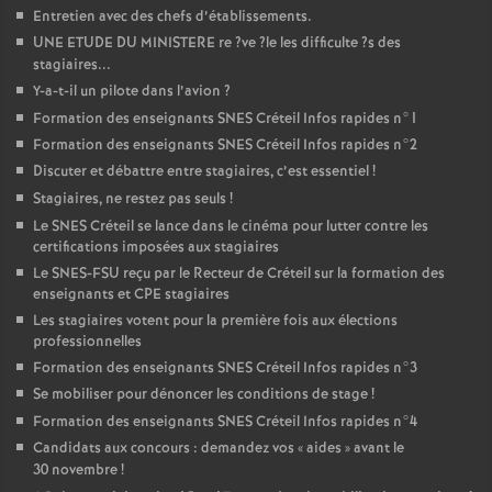
Entretien avec des chefs d’établissements.
UNE
ETUDE
DU
MINISTERE
re
?ve
?le les difficulte
?s des
stagiaires...
Y-a-t-il un pilote dans l’avion
?
Formation des enseignants
SNES
Créteil Infos rapides n°1
Formation des enseignants
SNES
Créteil Infos rapides n°2
Discuter et débattre entre stagiaires, c’est essentiel
!
Stagiaires, ne restez pas seuls
!
Le
SNES
Créteil se lance dans le cinéma pour lutter contre les
certifications imposées aux stagiaires
Le
SNES
-
FSU
reçu par le Recteur de Créteil sur la formation des
enseignants et
CPE
stagiaires
Les stagiaires votent pour la première fois aux élections
professionnelles
Formation des enseignants
SNES
Créteil Infos rapides n°3
Se mobiliser pour dénoncer les conditions de stage
!
Formation des enseignants
SNES
Créteil Infos rapides n°4
Candidats aux concours : demandez vos «
aides
» avant le
30 novembre
!