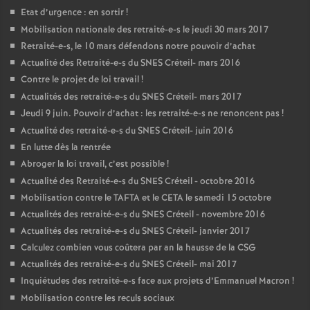
Etat d’urgence : en sortir
!
Mobilisation nationale des retraité-e-s le jeudi 30 mars 2017
Retraité-e-s, le 10 mars défendons notre pouvoir d’achat
Actualité des Retraité-e-s du
SNES
Créteil- mars 2016
Contre le projet de loi travail
!
Actualités des retraité-e-s du
SNES
Créteil- mars 2017
Jeudi 9 juin. Pouvoir d’achat : les retraité-e-s ne renoncent pas
!
Actualité des retraité-e-s du
SNES
Créteil- juin 2016
En lutte dès la rentrée
Abroger la loi travail, c’est possible
!
Actualité des Retraité-e-s du
SNES
Créteil - octobre 2016
Mobilisation contre le
TAFTA
et le
CETA
le samedi 15 octobre
Actualités des retraité-e-s du
SNES
Créteil - novembre 2016
Actualités des retraité-e-s du
SNES
Créteil- janvier 2017
Calculez combien vous coûtera par an la hausse de la
CSG
Actualités des retraité-e-s du
SNES
Créteil- mai 2017
Inquiétudes des retraité-e-s face aux projets d’Emmanuel Macron
!
Mobilisation contre les reculs sociaux