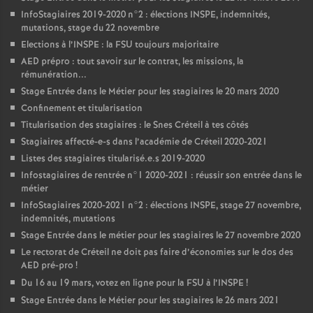
InfoStagiaires 2019-2020 n°2 : élections
INSPE
, indemnités,
mutations, stage du 22 novembre
Elections à l’
INSPE
: la
FSU
toujours majoritaire
AED
prépro : tout savoir sur le contrat, les missions, la
rémunération...
Stage Entrée dans le Métier pour les stagiaires le 20 mars 2020
Confinement et titularisation
Titularisation des stagiaires : le Snes Créteil à tes côtés
Stagiaires affecté-e-s dans l’académie de Créteil 2020-2021
Listes des stagiaires titularisé.e.s 2019-2020
Infostagiaires de rentrée n°1 2020-2021 : réussir son entrée dans le
métier
InfoStagiaires 2020-2021 n°2 : élections
INSPE
, stage 27 novembre,
indemnités, mutations
Stage Entrée dans le métier pour les stagiaires le 27 novembre 2020
Le rectorat de Créteil ne doit pas faire d’économies sur le dos des
AED
pré-pro
!
Du 16 au 19 mars, votez en ligne pour la
FSU
à l’
INSPE
!
Stage Entrée dans le Métier pour les stagiaires le 26 mars 2021