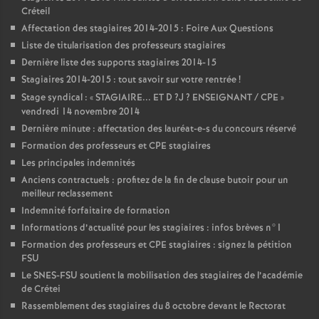
Créteil
Affectation des stagiaires 2014-2015 : Foire Aux Questions
Liste de titularisation des professeurs stagiaires
Dernière liste des supports stagiaires 2014-15
Stagiaires 2014-2015 : tout savoir sur votre rentrée
!
Stage syndical : «
STAGIAIRE
...
ET
D
?J
?
ENSEIGNANT
/
CPE
»
vendredi 14 novembre 2014
Dernière minute : affectation des lauréat-e-s du concours réservé
Formation des professeurs et
CPE
stagiaires
Les principales indemnités
Anciens contractuels : profitez de la fin de clause butoir pour un
meilleur reclassement
Indemnité forfaitaire de formation
Informations d’actualité pour les stagiaires : infos brèves n°1
Formation des professeurs et
CPE
stagiaires : signez la pétition
FSU
Le
SNES
-
FSU
soutient la mobilisation des stagiaires de l’académie
de Crétei
Rassemblement des stagiaires du 8 octobre devant le Rectorat