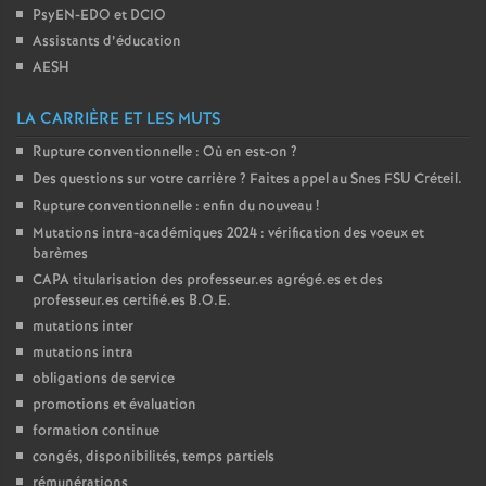
PsyEN-
EDO
et
DCIO
o
Assistants d’éducation
AESH
u
LA CARRIÈRE ET LES MUTS
r
Rupture conventionnelle : Où en est-on
?
Des questions sur votre carrière
? Faites appel au Snes
FSU
Créteil.
s
Rupture conventionnelle : enfin du nouveau
!
Mutations intra-académiques 2024 : vérification des voeux et
barèmes
CAPA
titularisation des professeur.es agrégé.es et des
professeur.es certifié.es
B.O.E.
mutations inter
mutations intra
obligations de service
promotions et évaluation
formation continue
congés, disponibilités, temps partiels
rémunérations