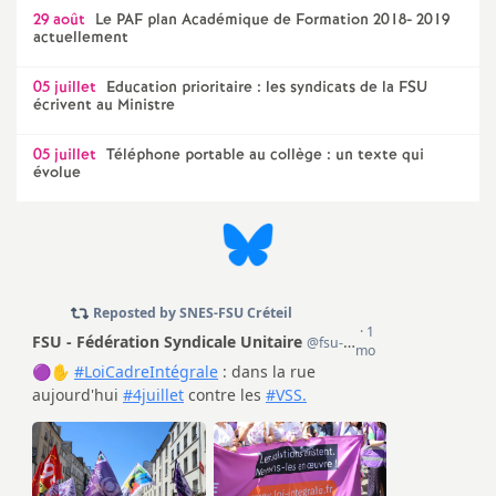
e
29 août
Le
PAF
plan Académique de Formation 2018- 2019
actuellement
m
05 juillet
Education prioritaire : les syndicats de la
FSU
écrivent au Ministre
e
05 juillet
Téléphone portable au collège : un texte qui
n
évolue
t
s
d
e
S