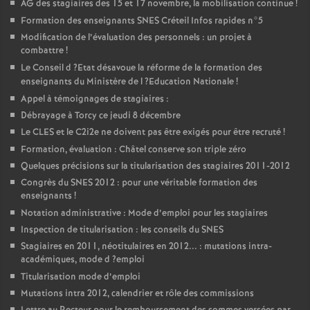
AG
des stagiaires des 15 et 17 novembre, la mobilisation continue
!
Formation des enseignants
SNES
Créteil Infos rapides n°5
Modification de l’évaluation des personnels : un projet à
combattre
!
Le Conseil d
?Etat désavoue la réforme de la formation des
enseignants du Ministère de l
?Education Nationale
!
Appel à témoignages de stagiaires :
Débrayage à Torcy ce jeudi 8 décembre
Le
CLES
et le C2i2e ne doivent pas être exigés pour être recruté
!
Formation, évaluation : Châtel conserve son triple zéro
Quelques précisions sur la titularisation des stagiaires 2011-2012
Congrès du
SNES
2012 : pour une véritable formation des
enseignants
!
Notation administrative : Mode d’emploi pour les stagiaires
Inspection de titularisation : les conseils du
SNES
Stagiaires en 2011, néotitulaires en 2012... : mutations intra-
académiques, mode d
?emploi
Titularisation mode d’emploi
Mutations intra 2012, calendrier et rôle des commissions