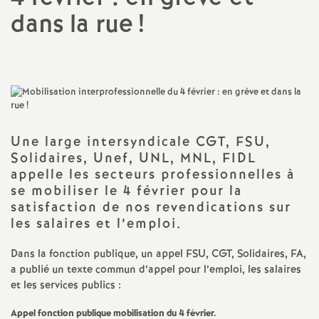
dans la rue
!
a
t
i
o
Une large intersyndicale
CGT
,
FSU
,
Solidaires, Unef,
UNL
,
MNL
,
FIDL
n
appelle les secteurs professionnelles à
se mobiliser le 4 février pour la
a
satisfaction de nos revendications sur
les salaires et l’emploi.
l
Dans la fonction publique, un appel
FSU
,
CGT
, Solidaires,
FA
,
a publié un texte commun d’appel pour l’emploi, les salaires
d
et les services publics :
Appel fonction publique mobilisation du 4 février.