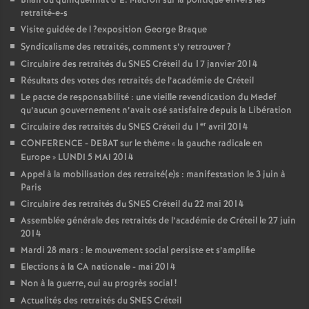
Bilan du quinquennat d’E. Macron sur la politique envers les
retraité-e-s
Visite guidée de l
?exposition George Braque
Syndicalisme des retraités, comment s’y retrouver
?
Circulaire des retraités du
SNES
Créteil du 17 janvier 2014
Résultats des votes des retraités de l’académie de Créteil
Le pacte de responsabilité : une vieille revendication du Medef
qu’aucun gouvernement n’avait osé satisfaire depuis la Libération
er
Circulaire des retraités du
SNES
Créteil du 1
avril 2014
CONFERENCE
-
DEBAT
sur le thème «
la gauche radicale en
Europe
»
LUNDI
5
MAI
2014
Appel à la mobilisation des retraité(e)s : manifestation le 3 juin à
Paris
Circulaire des retraités du
SNES
Créteil du 22 mai 2014
Assemblée générale des retraités de l’académie de Créteil le 27 juin
2014
Mardi 28 mars : le mouvement social persiste et s’amplifie
Elections à la
CA
nationale - mai 2014
Non à la guerre, oui au progrès social
!
Actualités des retraités du
SNES
Créteil