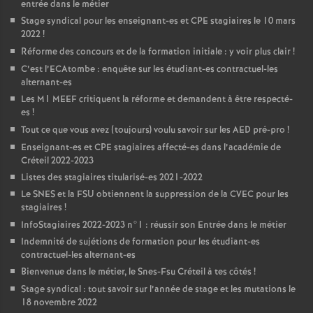
entrée dans le métier
Stage syndical pour les enseignant-es et
CPE
stagiaires le 10 mars
2022
!
Réforme des concours et de la formation initiale : y voir plus clair
!
C’est l’ECAtombe : enquête sur les étudiant-es contractuel-les
alternant-es
Les M1
MEEF
critiquent la réforme et demandent à être respecté-
es
!
Tout ce que vous avez (toujours) voulu savoir sur les
AED
pré-pro
!
Enseignant-es et
CPE
stagiaires affecté-es dans l’académie de
Créteil 2022-2023
Listes des stagiaires titularisé-es 2021-2022
Le
SNES
et la
FSU
obtiennent la suppression de la
CVEC
pour les
stagiaires
!
InfoStagiaires 2022-2023 n°1 : réussir son Entrée dans le métier
Indemnité de sujétions de formation pour les étudiant-es
contractuel-les alternant-es
Bienvenue dans le métier, le Snes-Fsu Créteil à tes côtés
!
Stage syndical : tout savoir sur l’année de stage et les mutations le
18 novembre 2022