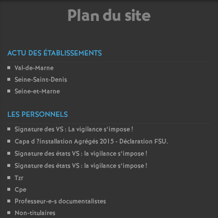
Plan du site
é
O
ACTU DES ÉTABLISSEMENTS
r
Val-de-Marne
Seine-Saint-Denis
l
Seine-et-Marne
é
LES PERSONNELS
Signature des
VS
: La vigilance s’impose
!
a
Capa d
?installation Agrégés 2015 - Déclaration
FSU
.
Signature des états
VS
: la vigilance s’impose
!
n
Signature des états
VS
: la vigilance s’impose
!
Tzr
s
Cpe
Professeur-e-s documentalistes
T
Non-titulaires