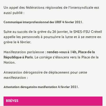
e
Un appel des fédérations régionales de l’intersyndicale est
s
aussi publié :
E
Communiqué interprofessionnel des
URIF
4 février 2021.
Suite au succès de la grève du 26 janvier, le
SNES
-
FSU
Créteil
n
appelle les personnels à poursuivre la lutte et à se mettre en
grève le 4 février.
s
Manifestation parisienne :
rendez-vous à 14h, Place de la
République à Paris
. Le cortège s’élancera vers la Place de la
e
Nation.
i
Attestation dérogatoire de déplacement pour cette
manifestation :
g
Attestation dérogatoire manifestation 4 février 2021.
n
BRÈVES