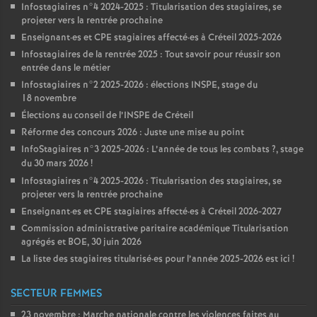
Infostagiaires n°4 2024-2025 : Titularisation des stagiaires, se
projeter vers la rentrée prochaine
Enseignant
·
es et
CPE
stagiaires affecté
·
es à Créteil 2025-2026
Infostagiaires de la rentrée 2025 : Tout savoir pour réussir son
entrée dans le métier
Infostagiaires n°2 2025-2026 : élections
INSPE
, stage du
18 novembre
Élections au conseil de l’
INSPE
de Créteil
Réforme des concours 2026 : Juste une mise au point
InfoStagiaires n°3 2025-2026 : L’année de tous les combats
?, stage
du 30 mars 2026
!
Infostagiaires n°4 2025-2026 : Titularisation des stagiaires, se
projeter vers la rentrée prochaine
Enseignant
·
es et
CPE
stagiaires affecté
·
es à Créteil 2026-2027
Commission administrative paritaire académique Titularisation
agrégés et
BOE
, 30 juin 2026
La liste des stagiaires titularisé
·
es pour l’année 2025-2026 est ici
!
SECTEUR FEMMES
23 novembre : Marche nationale contre les violences faites au