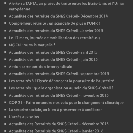
Alerte au
TAFTA
, un projet de traité entre les Etats-Unis et l’Union
européenne
Actualités des retraités du
SNES
Créteil- Décembre 2014
Complément retraite : un scandale de plus à l’
UMR
!
Actualités des retraités du
SNES
Créteil- Janvier 2015
Le 17 mars, journée de mobilisation des retraité-e-s
MGEN
: où va la mutuelle
?
Actualités des retraités du
SNES
Créteil- avril 2015
Actualités des retraités du
SNES
Créteil - juin 2015
Action carte pétition intersyndicale
Actualités des retraités du
SNES
Créteil- septembre 2015
Les retraités à l’Elysée dénoncent la poursuite de l’austérité
Les retraités : quelle organisation au sein du
SNES
-Créteil
?
Actualités des retraités du
SNES
Créteil - novembre 2015
COP
21 - Faire entendre nos voix pour le changement climatique
La sécurité sociale, un bien à préserver et à améliorer
L’accès aux soins
Actualités des Retraités du
SNES
Créteil- décembre 2015
Actualités des Retraités du
SNES
Créteil- janvier 2016