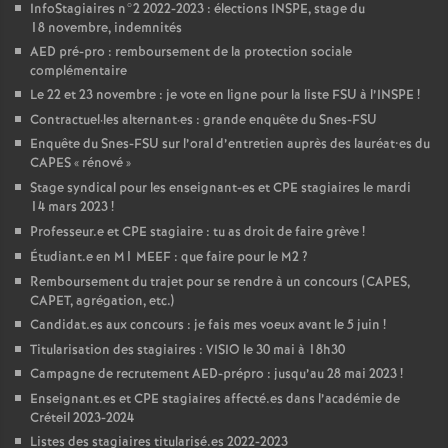
InfoStagiaires n°2 2022-2023 : élections
INSPE
, stage du
18 novembre, indemnités
AED
pré-pro : remboursement de la protection sociale
complémentaire
Le 22 et 23 novembre : je vote en ligne pour la liste
FSU
à l’
INSPE
!
Contractuel
·
les alternant
·
es : grande enquête du Snes-
FSU
Enquête du Snes-
FSU
sur l’oral d’entretien auprès des lauréat•es du
CAPES
«
rénové
»
Stage syndical pour les enseignant-es et
CPE
stagiaires le mardi
14 mars 2023
!
Professeur.e et
CPE
stagiaire : tu as droit de faire grève
!
Étudiant.e en M1
MEEF
: que faire pour le M2
?
Remboursement du trajet pour se rendre à un concours (
CAPES
,
CAPET
, agrégation, etc.)
Candidat.es aux concours : je fais mes voeux avant le 5 juin
!
Titularisation des stagiaires :
VISIO
le 30 mai à 18h30
Campagne de recrutement
AED
-prépro : jusqu’au 28 mai 2023
!
Enseignant.es et
CPE
stagiaires affecté.es dans l’académie de
Créteil 2023-2024
Listes des stagiaires titularisé.es 2022-2023