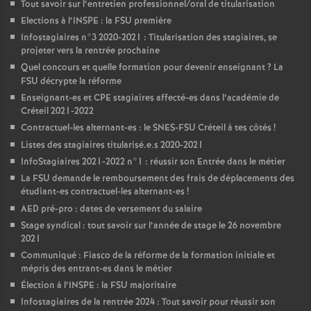
Tout savoir sur l’entretien professionnel/oral de titularisation
Elections à l’
INSPE
: la
FSU
première
Infostagiaires n°3 2020-2021 : Titularisation des stagiaires, se
projeter vers la rentrée prochaine
Quel concours et quelle formation pour devenir enseignant
? La
FSU
décrypte la réforme
Enseignant-es et
CPE
stagiaires affecté-es dans l’académie de
Créteil 2021-2022
Contractuel-les alternant-es : le
SNES
-
FSU
Créteil à tes côtés
!
Listes des stagiaires titularisé.e.s 2020-2021
InfoStagiaires 2021-2022 n°1 : réussir son Entrée dans le métier
La
FSU
demande le remboursement des frais de déplacements des
étudiant-es contractuel-les alternant-es
!
AED
pré-pro : dates de versement du salaire
Stage syndical : tout savoir sur l’année de stage le 26 novembre
2021
Communiqué : Fiasco de la réforme de la formation initiale et
mépris des entrant-es dans le métier
Élection à l’
INSPE
: la
FSU
majoritaire
Infostagiaires de la rentrée 2024 : Tout savoir pour réussir son