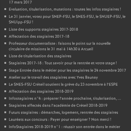
17 mars 2017
Evaluation, titularisation, mutations : toutes les infos stagiaires
!
Le 31 janvier, votez pour
SNEP
-
FSU
, le
SNES
-
FSU
, le
SNUEP
-
FSU
, le
SNUipp-
FSU
!
Liste des supports stagiaires 2017-2018
Affectation des stagiaires 2017-18
Professeur documentaliste : faisons le point sur la nouvelle
circulaire de missions le 31 mai à 14h30 à Arcueil
Liste de titularisation des stagiaires
Stagiaires 2017-18 : Tout savoir pour la rentrée et votre stage
!
Stage Entrée dans le métier pour les stagiaires le 24 novembre 2017
Atelier sur le travail des stagiaires avec Yves Baunay
Le
SNES
-
FSU
Créteil soutient la grève du 23 novembre à l’
ESPE
Affectation des stagiaires 2018-2019
Infostagiaires n°4 : préparer l’année prochaine, titularisation, ...
Stagiaires affectés dans l’académie de Créteil 2018-2019
Futurs stagiaires : démarches, logement, rentrée des stagiaires
Lauréats aux concours : Payer pour enseigner
? Non merci
!
InfoStagiaires 2018-2019 n°1 : réussir son entrée dans le métier