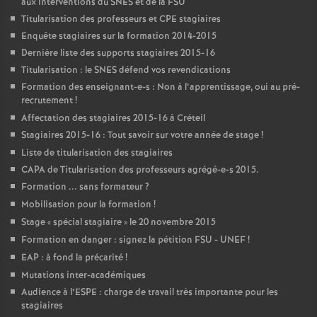
aux interventions du
SNES
et de la
FSU
Titularisation des professeurs et
CPE
stagiaires
Enquête stagiaires sur la formation 2014-2015
Dernière liste des supports stagiaires 2015-16
Titularisation : le
SNES
défend vos revendications
Formation des enseignant-e-s : Non à l’apprentissage, oui au pré-
recrutement
!
Affectation des stagiaires 2015-16 à Créteil
Stagiaires 2015-16 : Tout savoir sur votre année de stage
!
Liste de titularisation des stagiaires
CAPA
de Titularisation des professeurs agrégé-e-s 2015.
Formation ... sans formateur
?
Mobilisation pour la formation
!
Stage «
spécial stagiaire
» le 20 novembre 2015
Formation en danger : signez la pétition
FSU
-
UNEF
!
EAP
: à fond la précarité
!
Mutations inter-académiques
Audience à l’
ESPE
: charge de travail très importante pour les
stagiaires