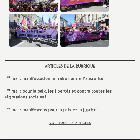
e
c
o
n
ARTICLES DE LA RUBRIQUE
d
er
1
mai : manifestation unitaire contre l’austérité
d
er
1
mai : pour la paix, les libertés et contre toutes les
régressions sociales
!
e
er
1
mai : manifestons pour la paix et la justice
!
g
VOIR TOUS LES ARTICLES
r