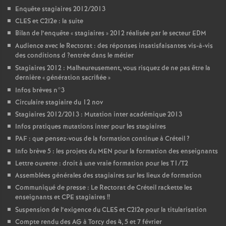
Enquête stagiaires 2012/2013
CLES
et C2I2e : la suite
Bilan de l’enquête «
stagiaires
» 2012 réalisée par le secteur
EDM
Audience avec le Rectorat : des réponses insatisfaisantes vis-à-vis
des conditions d
?entrée dans le métier
Stagiaires 2012 : Malheureusement, vous risquez de ne pas être la
dernière «
génération sacrifiée
»
Infos brèves n°3
Circulaire stagiaire du 12 nov
Stagiaires 2012/2013 : Mutation inter académique 2013
Infos pratiques mutations inter pour les stagiaires
PAF
: que pensez-vous de la formation continue à Créteil
?
Info brève 5 : les projets du
MEN
pour la formation des enseignants
Lettre ouverte : droit à une vraie formation pour les T1/T2
Assemblées générales des stagiaires sur les lieux de formation
Communiqué de presse : Le Rectorat de Créteil rackette les
enseignants et
CPE
stagiaires
!!
Suspension de l’exigence du
CLES
et C2I2e pour la titularisation
Compte rendu des
AG
à Torcy des 4, 5 et 7 février