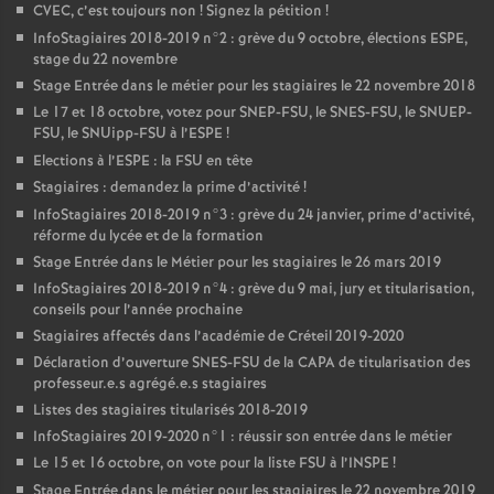
CVEC
, c’est toujours non
! Signez la pétition
!
InfoStagiaires 2018-2019 n°2 : grève du 9 octobre, élections
ESPE
,
stage du 22 novembre
Stage Entrée dans le métier pour les stagiaires le 22 novembre 2018
Le 17 et 18 octobre, votez pour
SNEP
-
FSU
, le
SNES
-
FSU
, le
SNUEP
-
FSU
, le SNUipp-
FSU
à l’
ESPE
!
Elections à l’
ESPE
: la
FSU
en tête
Stagiaires : demandez la prime d’activité
!
InfoStagiaires 2018-2019 n°3 : grève du 24 janvier, prime d’activité,
réforme du lycée et de la formation
Stage Entrée dans le Métier pour les stagiaires le 26 mars 2019
InfoStagiaires 2018-2019 n°4 : grève du 9 mai, jury et titularisation,
conseils pour l’année prochaine
Stagiaires affectés dans l’académie de Créteil 2019-2020
Déclaration d’ouverture
SNES
-
FSU
de la
CAPA
de titularisation des
professeur.e.s agrégé.e.s stagiaires
Listes des stagiaires titularisés 2018-2019
InfoStagiaires 2019-2020 n°1 : réussir son entrée dans le métier
Le 15 et 16 octobre, on vote pour la liste
FSU
à l’
INSPE
!
Stage Entrée dans le métier pour les stagiaires le 22 novembre 2019