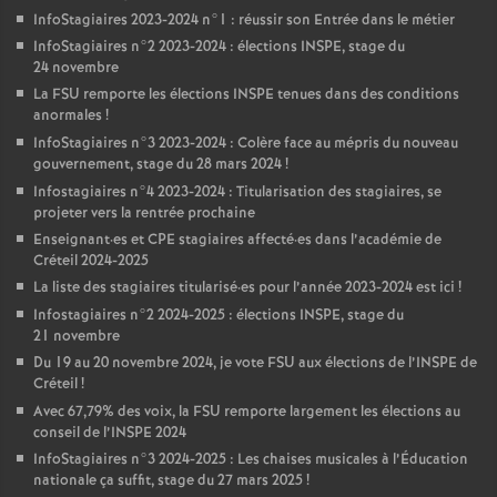
InfoStagiaires 2023-2024 n°1 : réussir son Entrée dans le métier
InfoStagiaires n°2 2023-2024 : élections
INSPE
, stage du
24 novembre
La
FSU
remporte les élections
INSPE
tenues dans des conditions
anormales
!
InfoStagiaires n°3 2023-2024 : Colère face au mépris du nouveau
gouvernement, stage du 28 mars 2024
!
Infostagiaires n°4 2023-2024 : Titularisation des stagiaires, se
projeter vers la rentrée prochaine
Enseignant
·
es et
CPE
stagiaires affecté
·
es dans l’académie de
Créteil 2024-2025
La liste des stagiaires titularisé
·
es pour l’année 2023-2024 est ici
!
Infostagiaires n°2 2024-2025 : élections
INSPE
, stage du
21 novembre
Du 19 au 20 novembre 2024, je vote
FSU
aux élections de l’
INSPE
de
Créteil
!
Avec 67,79% des voix, la
FSU
remporte largement les élections au
conseil de l’
INSPE
2024
InfoStagiaires n°3 2024-2025 : Les chaises musicales à l’Éducation
nationale ça suffit, stage du 27 mars 2025
!