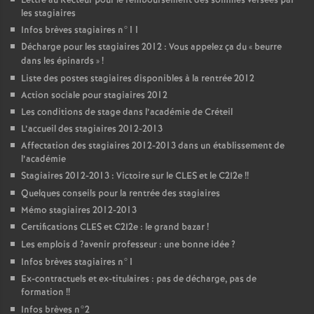
Lettre au Recteur pour le remboursement des sommes versées par
les stagiaires
Infos brèves stagiaires n°11
Décharge pour les stagiaires 2012 : Vous appelez ça du «
beurre
dans les épinards
»
!
Liste des postes stagiaires disponibles à la rentrée 2012
Action sociale pour stagiaires 2012
Les conditions de stage dans l’académie de Créteil
L’accueil des stagiaires 2012-2013
Affectation des stagiaires 2012-2013 dans un établissement de
l’académie
Stagiaires 2012-2013 : Victoire sur le
CLES
et le C2I2e
!!
Quelques conseils pour la rentrée des stagiaires
Mémo stagiaires 2012-2013
Certifications
CLES
et C2I2e : le grand bazar
!
Les emplois d
?avenir professeur : une bonne idée
?
Infos brèves stagiaires n°1
Ex-contractuels et ex-titulaires : pas de décharge, pas de
formation
!!
Infos brèves n°2