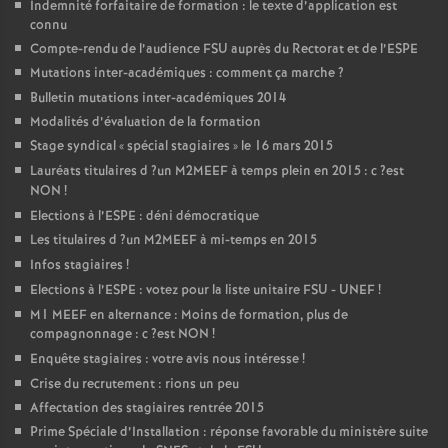
Indemnité forfaitaire de formation : le texte d’application est
connu
Compte-rendu de l’audience
FSU
auprès du Rectorat et de l’
ESPE
Mutations inter-académiques : comment ça marche
?
Bulletin mutations inter-académiques 2014
Modalités d’évaluation de la formation
Stage syndical «
spécial stagiaires
» le 16 mars 2015
Lauréats titulaires d
?un
M2MEEF
à temps plein en 2015 : c
?est
NON
!
Elections à l’
ESPE
: déni démocratique
Les titulaires d
?un
M2MEEF
à mi-temps en 2015
Infos stagiaires
!
Elections à l’
ESPE
: votez pour la liste unitaire
FSU
-
UNEF
!
M1
MEEF
en alternance : Moins de formation, plus de
compagnonnage : c
?est
NON
!
Enquête stagiaires : votre avis nous intéresse
!
Crise du recrutement : rions un peu
Affectation des stagiaires rentrée 2015
Prime Spéciale d’Installation : réponse favorable du ministère suite