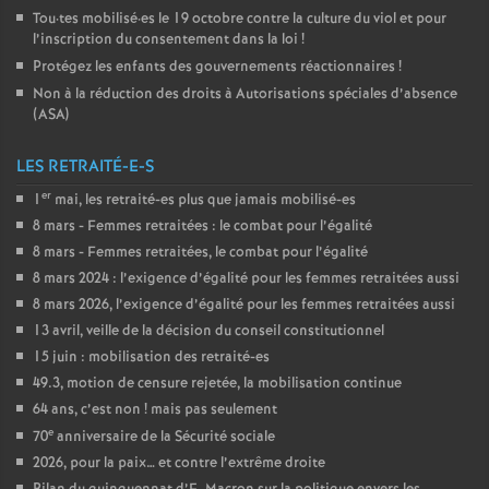
Tou
·
tes mobilisé
·
es le 19 octobre contre la culture du viol et pour
l’inscription du consentement dans la loi
!
Protégez les enfants des gouvernements réactionnaires
!
Non à la réduction des droits à Autorisations spéciales d’absence
(
ASA
)
LES RETRAITÉ-E-S
er
1
mai, les retraité-es plus que jamais mobilisé-es
8 mars - Femmes retraitées : le combat pour l’égalité
8 mars - Femmes retraitées, le combat pour l’égalité
8 mars 2024 : l’exigence d’égalité pour les femmes retraitées aussi
8 mars 2026, l’exigence d’égalité pour les femmes retraitées aussi
13 avril, veille de la décision du conseil constitutionnel
15 juin : mobilisation des retraité-es
49.3, motion de censure rejetée, la mobilisation continue
64 ans, c’est non
! mais pas seulement
e
70
anniversaire de la Sécurité sociale
2026, pour la paix… et contre l’extrême droite