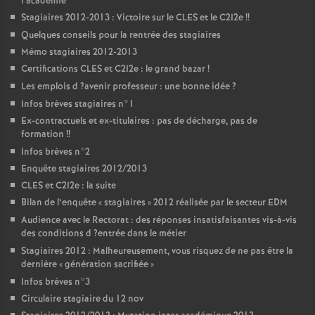
l’académie
Stagiaires 2012-2013 : Victoire sur le
CLES
et le C2I2e
!!
Quelques conseils pour la rentrée des stagiaires
Mémo stagiaires 2012-2013
Certifications
CLES
et C2I2e : le grand bazar
!
Les emplois d
?avenir professeur : une bonne idée
?
Infos brèves stagiaires n°1
Ex-contractuels et ex-titulaires : pas de décharge, pas de
formation
!!
Infos brèves n°2
Enquête stagiaires 2012/2013
CLES
et C2I2e : la suite
Bilan de l’enquête «
stagiaires
» 2012 réalisée par le secteur
EDM
Audience avec le Rectorat : des réponses insatisfaisantes vis-à-vis
des conditions d
?entrée dans le métier
Stagiaires 2012 : Malheureusement, vous risquez de ne pas être la
dernière «
génération sacrifiée
»
Infos brèves n°3
Circulaire stagiaire du 12 nov