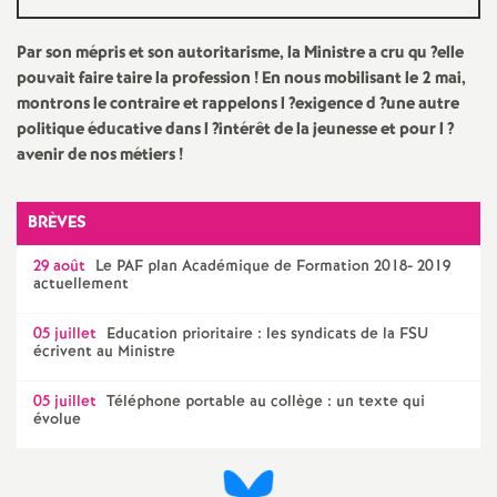
e
Par son mépris et son autoritarisme, la Ministre a cru qu
?elle
c
pouvait faire taire la profession
! En nous mobilisant le 2 mai,
montrons le contraire et rappelons l
?exigence d
?une autre
o
politique éducative dans l
?intérêt de la jeunesse et pour l
?
avenir de nos métiers
!
n
BRÈVES
d
29 août
Le
PAF
plan Académique de Formation 2018- 2019
actuellement
d
05 juillet
Education prioritaire : les syndicats de la
FSU
e
écrivent au Ministre
05 juillet
Téléphone portable au collège : un texte qui
g
évolue
r