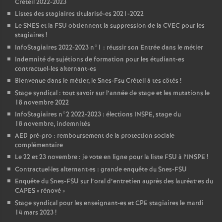
Créteil 2022-2023
Listes des stagiaires titularisé-es 2021-2022
Le
SNES
et la
FSU
obtiennent la suppression de la
CVEC
pour les
stagiaires
!
InfoStagiaires 2022-2023 n°1 : réussir son Entrée dans le métier
Indemnité de sujétions de formation pour les étudiant-es
contractuel-les alternant-es
Bienvenue dans le métier, le Snes-Fsu Créteil à tes côtés
!
Stage syndical : tout savoir sur l’année de stage et les mutations le
18 novembre 2022
InfoStagiaires n°2 2022-2023 : élections
INSPE
, stage du
18 novembre, indemnités
AED
pré-pro : remboursement de la protection sociale
complémentaire
Le 22 et 23 novembre : je vote en ligne pour la liste
FSU
à l’
INSPE
!
Contractuel
·
les alternant
·
es : grande enquête du Snes-
FSU
Enquête du Snes-
FSU
sur l’oral d’entretien auprès des lauréat•es du
CAPES
«
rénové
»
Stage syndical pour les enseignant-es et
CPE
stagiaires le mardi
14 mars 2023
!