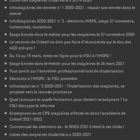
Listes des stagiaires titularisé.e.s 2019-2020
Infostagiaires de rentrée n°1 2020-2021 : réussir son entrée dans le
métier
InfoStagiaires 2020-2021 n°2 : élections
INSPE
, stage 27 novembre,
indemnités, mutations
Stage Entrée dans le métier pour les stagiaires le 27 novembre 2020
Le rectorat de Créteil ne doit pas faire d’économies sur le dos des
AED
pré-pro
!
Du 16 au 19 mars, votez en ligne pour la
FSU
à l’
INSPE
!
Stage Entrée dans le Métier pour les stagiaires le 26 mars 2021
Tout savoir sur l’entretien professionnel/oral de titularisation
Elections à l’
INSPE
: la
FSU
première
Infostagiaires n°3 2020-2021 : Titularisation des stagiaires, se
projeter vers la rentrée prochaine
Quel concours et quelle formation pour devenir enseignant
? La
FSU
décrypte la réforme
Enseignant-es et
CPE
stagiaires affecté-es dans l’académie de
Créteil 2021-2022
Contractuel-les alternant-es : le
SNES
-
FSU
Créteil à tes côtés
!
Listes des stagiaires titularisé.e.s 2020-2021