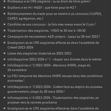
Professeur.e et
CPE
stagiaire : tu as droit de faire grève
!
Étudiant.e en M1
MEEF
: que faire pour le M2
?
Remboursement du trajet pour se rendre à un concours (
CAPES
,
CAPET
, agrégation, etc.)
Candidat.es aux concours : je fais mes voeux avant le 5 juin
!
Titularisation des stagiaires :
VISIO
le 30 mai à 18h30
Campagne de recrutement
AED
-prépro : jusqu’au 28 mai 2023
!
Enseignant.es et
CPE
stagiaires affecté.es dans l’académie de
Créteil 2023-2024
Listes des stagiaires titularisé.es 2022-2023
InfoStagiaires 2023-2024 n°1 : réussir son Entrée dans le métier
InfoStagiaires n°2 2023-2024 : élections
INSPE
, stage du
24 novembre
La
FSU
remporte les élections
INSPE
tenues dans des conditions
anormales
!
InfoStagiaires n°3 2023-2024 : Colère face au mépris du nouveau
gouvernement, stage du 28 mars 2024
!
Infostagiaires n°4 2023-2024 : Titularisation des stagiaires, se
projeter vers la rentrée prochaine
Enseignant
·
es et
CPE
stagiaires affecté
·
es dans l’académie de