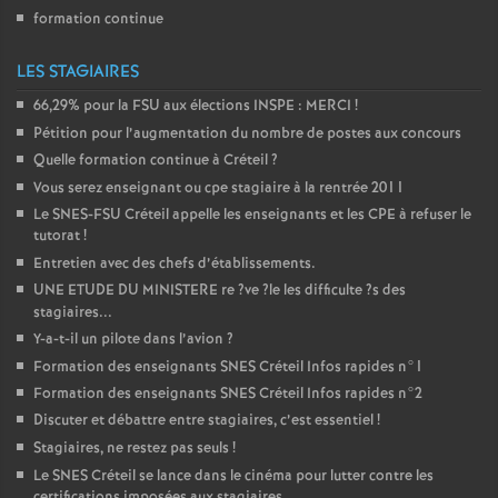
formation continue
LES STAGIAIRES
66,29% pour la
FSU
aux élections
INSPE
:
MERCI
!
Pétition pour l’augmentation du nombre de postes aux concours
Quelle formation continue à Créteil
?
Vous serez enseignant ou cpe stagiaire à la rentrée 2011
Le
SNES
-
FSU
Créteil appelle les enseignants et les
CPE
à refuser le
tutorat
!
Entretien avec des chefs d’établissements.
UNE
ETUDE
DU
MINISTERE
re
?ve
?le les difficulte
?s des
stagiaires...
Y-a-t-il un pilote dans l’avion
?
Formation des enseignants
SNES
Créteil Infos rapides n°1
Formation des enseignants
SNES
Créteil Infos rapides n°2
Discuter et débattre entre stagiaires, c’est essentiel
!
Stagiaires, ne restez pas seuls
!
Le
SNES
Créteil se lance dans le cinéma pour lutter contre les
certifications imposées aux stagiaires