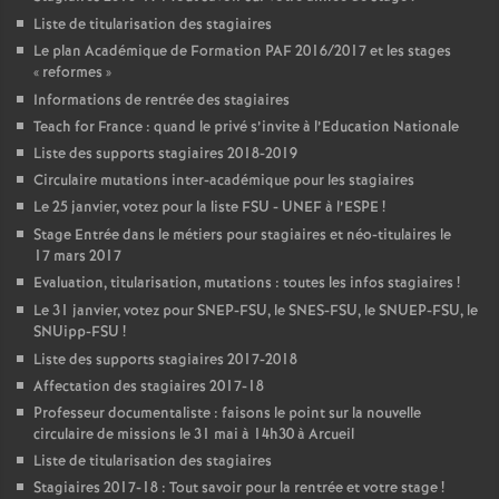
Liste de titularisation des stagiaires
Le plan Académique de Formation
PAF
2016/2017 et les stages
«
reformes
»
Informations de rentrée des stagiaires
Teach for France : quand le privé s’invite à l’Education Nationale
Liste des supports stagiaires 2018-2019
Circulaire mutations inter-académique pour les stagiaires
Le 25 janvier, votez pour la liste
FSU
-
UNEF
à l’
ESPE
!
Stage Entrée dans le métiers pour stagiaires et néo-titulaires le
17 mars 2017
Evaluation, titularisation, mutations : toutes les infos stagiaires
!
Le 31 janvier, votez pour
SNEP
-
FSU
, le
SNES
-
FSU
, le
SNUEP
-
FSU
, le
SNUipp-
FSU
!
Liste des supports stagiaires 2017-2018
Affectation des stagiaires 2017-18
Professeur documentaliste : faisons le point sur la nouvelle
circulaire de missions le 31 mai à 14h30 à Arcueil
Liste de titularisation des stagiaires
Stagiaires 2017-18 : Tout savoir pour la rentrée et votre stage
!