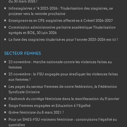
du 30 mars 2026
!
Infostagiaires n°4 2025-2026 : Titularisation des stagiaires, se
projeter vers la rentrée prochaine
Enseignant
·
es et
CPE
stagiaires affecté
·
es à Créteil 2026-2027
Commission administrative paritaire académique Titularisation
agrégés et
BOE
, 30 juin 2026
La liste des stagiaires titularisé
·
es pour l’année 2025-2026 est ici
!
SECTEUR FEMMES
23 novembre : Marche nationale contre les violences faites au
femmes
25 novembre : la
FSU
engagée pour éradiquer les violences faites
aux femmes
!
Les pages du secteur Femmes de notre fédération, la Fédération
Syndicale Unitaire
Flashmob du cortège féministe dans la manifestation du 9 janvier
Stage Femmes engagées et Education à l’Egalité
Grève féministe du 8 mars 2021
!
Pour un
SNES
-
FSU
vraiment féministe : construisons l’égalité au
quotidien