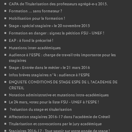
CAPA
de Titularisation des professeurs agrégé-e-s 2015.
Formation ... sans formateur
?
Mobilisation pour la formation
!
Stage «
spécial stagiaire
» le 20 novembre 2015
Formation en danger : signez la pétition
FSU
-
UNEF
!
EAP
: à fond la précarité
!
Mutations inter-académiques
Audience à l’
ESPE
: charge de travail très importante pour les
stagiaires
Stage «
Entrée dans le métier
» le 21 mars 2016
Infos brèves stagiaires n°4 : audience à l’
ESPE
ENQUETE
CONDITIONS
DE
STAGE
ESPE
DE
L
?
ACADEMIE
DE
CRETEIL
Notation administrative et mutations intra-académiques
Le 24 mars, votez pour la liste
FSU
-
UNEF
à l’
ESPE
!
?valuation du stage et titularisation
Affectation stagiaires 2016-17 dans l’académie de Créteil
Titularisation et convocations par le jury académique
Stagiaires 2016-17 : Tout savoir sur votre année de stage
!