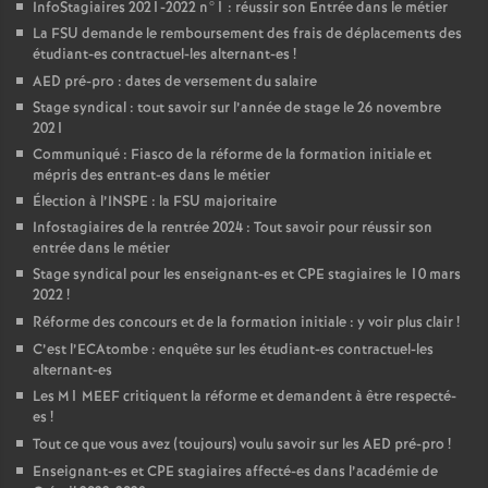
InfoStagiaires 2021-2022 n°1 : réussir son Entrée dans le métier
La
FSU
demande le remboursement des frais de déplacements des
étudiant-es contractuel-les alternant-es
!
AED
pré-pro : dates de versement du salaire
Stage syndical : tout savoir sur l’année de stage le 26 novembre
2021
Communiqué : Fiasco de la réforme de la formation initiale et
mépris des entrant-es dans le métier
Élection à l’
INSPE
: la
FSU
majoritaire
Infostagiaires de la rentrée 2024 : Tout savoir pour réussir son
entrée dans le métier
Stage syndical pour les enseignant-es et
CPE
stagiaires le 10 mars
2022
!
Réforme des concours et de la formation initiale : y voir plus clair
!
C’est l’ECAtombe : enquête sur les étudiant-es contractuel-les
alternant-es
Les M1
MEEF
critiquent la réforme et demandent à être respecté-
es
!
Tout ce que vous avez (toujours) voulu savoir sur les
AED
pré-pro
!
Enseignant-es et
CPE
stagiaires affecté-es dans l’académie de