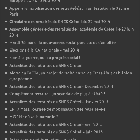
Europe
»
LUNDI
5
MAI
2014
Appel à la mobilisation des retraité(e)s : manifestation le 3 juin à
Paris
Circulaire des retraités du
SNES
Créteil du 22 mai 2014
Assemblée générale des retraités de l’académie de Créteil le 27 juin
2014
Mardi 28 mars : le mouvement social persiste et s’amplifie
Elections à la
CA
nationale - mai 2014
Non à la guerre, oui au progrès social
!
Actualités des retraités du
SNES
Créteil
Alerte au
TAFTA
, un projet de traité entre les Etats-Unis et l’Union
européenne
Actualités des retraités du
SNES
Créteil- Décembre 2014
Complément retraite : un scandale de plus à l’
UMR
!
Actualités des retraités du
SNES
Créteil- Janvier 2015
Le 17 mars, journée de mobilisation des retraité-e-s
MGEN
: où va la mutuelle
?
Actualités des retraités du
SNES
Créteil- avril 2015
Actualités des retraités du
SNES
Créteil - juin 2015
Action carte pétition intersyndicale