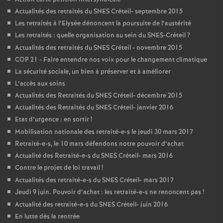
Actualités des retraités du
SNES
Créteil- septembre 2015
Les retraités à l’Elysée dénoncent la poursuite de l’austérité
Les retraités : quelle organisation au sein du
SNES
-Créteil
?
Actualités des retraités du
SNES
Créteil - novembre 2015
COP
21 - Faire entendre nos voix pour le changement climatique
La sécurité sociale, un bien à préserver et à améliorer
L’accès aux soins
Actualités des Retraités du
SNES
Créteil- décembre 2015
Actualités des Retraités du
SNES
Créteil- janvier 2016
Etat d’urgence : en sortir
!
Mobilisation nationale des retraité-e-s le jeudi 30 mars 2017
Retraité-e-s, le 10 mars défendons notre pouvoir d’achat
Actualité des Retraité-e-s du
SNES
Créteil- mars 2016
Contre le projet de loi travail
!
Actualités des retraité-e-s du
SNES
Créteil- mars 2017
Jeudi 9 juin. Pouvoir d’achat : les retraité-e-s ne renoncent pas
!
Actualité des retraité-e-s du
SNES
Créteil- juin 2016
En lutte dès la rentrée