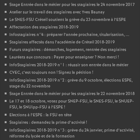
Stage Entrée dans le métier pour les stagiaires le 24 novembre 2017
Atelier sur le travail des stagiaires avec Yves Baunay
Le
SNES
-
FSU
Créteil soutient la grève du 23 novembre à l’
ESPE
Affectation des stagiaires 2018-2019
Infostagiaires n°4 : préparer l’année prochaine, titularisation, ...
Stagiaires affectés dans l’académie de Créteil 2018-2019
Futurs stagiaires : démarches, logement, rentrée des stagiaires
Lauréats aux concours : Payer pour enseigner
? Non merci
!
InfoStagiaires 2018-2019 n°1 : réussir son entrée dans le métier
CVEC
, c’est toujours non
! Signez la pétition
!
InfoStagiaires 2018-2019 n°2 : grève du 9 octobre, élections
ESPE
,
stage du 22 novembre
Stage Entrée dans le métier pour les stagiaires le 22 novembre 2018
Le 17 et 18 octobre, votez pour
SNEP
-
FSU
, le
SNES
-
FSU
, le
SNUEP
-
FSU
, le SNUipp-
FSU
à l’
ESPE
!
Elections à l’
ESPE
: la
FSU
en tête
Stagiaires : demandez la prime d’activité
!
InfoStagiaires 2018-2019 n°3 : grève du 24 janvier, prime d’activité,
réforme du lycée et de la formation