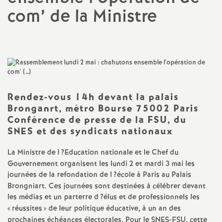
com’ de la Ministre
a
t
i
o
Rendez-vous 14h devant la palais
Bronganrt, métro Bourse 75002 Paris
n
Conférence de presse de la
FSU
, du
SNES
et des syndicats nationaux
a
La Ministre de l
?Education nationale et le Chef du
Gouvernement organisent les lundi 2 et mardi 3 mai les
l
journées de la refondation de l
?école à Paris au Palais
Brongniart. Ces journées sont destinées à célébrer devant
d
les médias et un parterre d
?élus et de professionnels les
«
réussites
» de leur politique éducative, à un an des
prochaines échéances électorales. Pour le
SNES
-
FSU
, cette