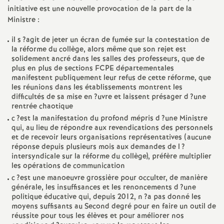
e
initiative est une nouvelle provocation de la part de la
Ministre :
s
il s
?agit de jeter un écran de fumée sur la contestation de
E
la réforme du collège, alors même que son rejet est
solidement ancré dans les salles des professeurs, que de
plus en plus de sections
FCPE
départementales
n
manifestent publiquement leur refus de cette réforme, que
les réunions dans les établissements montrent les
s
difficultés de sa mise en
?uvre et laissent présager d
?une
rentrée chaotique
c
?est la manifestation du profond mépris d
?une Ministre
e
qui, au lieu de répondre aux revendications des personnels
et de recevoir leurs organisations représentatives (aucune
réponse depuis plusieurs mois aux demandes de l
?
i
intersyndicale sur la réforme du collège), préfère multiplier
les opérations de communication
g
c
?est une manoeuvre grossière pour occulter, de manière
générale, les insuffisances et les renoncements d
?une
politique éducative qui, depuis 2012, n
?a pas donné les
n
moyens suffisants au Second degré pour en faire un outil de
réussite pour tous les élèves et pour améliorer nos