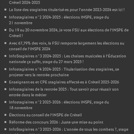
Créteil 2024-2025
La liste des stagiaires titularisé
·
es pour l’année 2023-2024 est ici
!
Infostagiaires n°2 2024-2025 : élections
INSPE
, stage du
21 novembre
Du 19 au 20 novembre 2024, je vote
FSU
aux élections de l’
INSPE
de
Créteil
!
Avec 67,79% des voix, la
FSU
remporte largement les élections au
conseil de l’
INSPE
2024
InfoStagiaires n°3 2024-2025 : Les chaises musicales à l’Éducation
nationale ça suffit, stage du 27 mars 2025
!
Infostagiaires n°4 2024-2025 : Titularisation des stagiaires, se
projeter vers la rentrée prochaine
Enseignant
·
es et
CPE
stagiaires affecté
·
es à Créteil 2025-2026
Infostagiaires de la rentrée 2025 : Tout savoir pour réussir son
entrée dans le métier
Infostagiaires n°2 2025-2026 : élections
INSPE
, stage du
18 novembre
Élections au conseil de l’
INSPE
de Créteil
Réforme des concours 2026 : Juste une mise au point
InfoStagiaires n°3 2025-2026 : L’année de tous les combats
?, stage