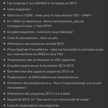
Les titulaires d
?un
M2MEEF
à mi-temps en 2015
Infos stagiaires
!
Elections à l’
ESPE
: votez pour la liste unitaire
FSU
-
UNEF
!
M1
MEEF
en alternance : Moins de formation, plus de
compagnonnage : c
?est
NON
!
Enquête stagiaires : votre avis nous intéresse
!
Crise du recrutement : rions un peu
Affectation des stagiaires rentrée 2015
Prime Spéciale d’Installation : réponse favorable du ministère suite
aux interventions du
SNES
et de la
FSU
Titularisation des professeurs et
CPE
stagiaires
Enquête stagiaires sur la formation 2014-2015
Dernière liste des supports stagiaires 2015-16
Titularisation : le
SNES
défend vos revendications
Formation des enseignant-e-s : Non à l’apprentissage, oui au pré-
recrutement
!
Affectation des stagiaires 2015-16 à Créteil
Stagiaires 2015-16 : Tout savoir sur votre année de stage
!
Liste de titularisation des stagiaires