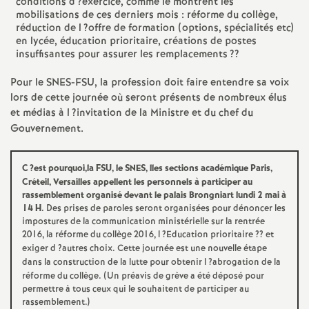
e
conditions d
?exercice, comme le montrent les
mobilisations de ces derniers mois : réforme du collège,
réduction de l
?offre de formation (options, spécialités etc)
m
en lycée, éducation prioritaire, créations de postes
insuffisantes pour assurer les remplacements
??
e
Pour le
SNES
-
FSU
, la profession doit faire entendre sa voix
lors de cette journée où seront présents de nombreux élus
n
et médias à l
?invitation de la Ministre et du chef du
Gouvernement.
t
C
?est pourquoi,la
FSU
, le
SNES
, lles sections académique Paris,
s
Créteil, Versailles appellent les personnels à participer au
rassemblement organisé devant le palais Brongniart lundi 2 mai à
14 H.
Des prises de paroles seront organisées pour dénoncer les
d
impostures de la communication ministérielle sur la rentrée
2016, la réforme du collège 2016, l
?Education prioritaire
?? et
e
exiger d
?autres choix. Cette journée est une nouvelle étape
dans la construction de la lutte pour obtenir l
?abrogation de la
réforme du collège. (Un préavis de grève a été déposé pour
S
permettre à tous ceux qui le souhaitent de participer au
rassemblement.)