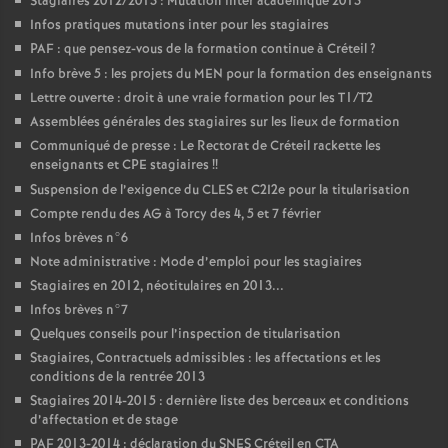
Stagiaires 2012/2013 : Mutation inter académique 2013
Infos pratiques mutations inter pour les stagiaires
PAF
: que pensez-vous de la formation continue à Créteil
?
Info brève 5 : les projets du
MEN
pour la formation des enseignants
Lettre ouverte : droit à une vraie formation pour les T1/T2
Assemblées générales des stagiaires sur les lieux de formation
Communiqué de presse : Le Rectorat de Créteil rackette les
enseignants et
CPE
stagiaires
!!
Suspension de l’exigence du
CLES
et C2I2e pour la titularisation
Compte rendu des
AG
à Torcy des 4, 5 et 7 février
Infos brèves n°6
Note administrative : Mode d’emploi pour les stagiaires
Stagiaires en 2012, néotitulaires en 2013...
Infos brèves n°7
Quelques conseils pour l’inspection de titularisation
Stagiaires, Contractuels admissibles : les affectations et les
conditions de la rentrée 2013
Stagiaires 2014-2015 : dernière liste des berceaux et conditions
d’affectation et de stage
PAF
2013-2014 : déclaration du
SNES
Créteil en
CTA