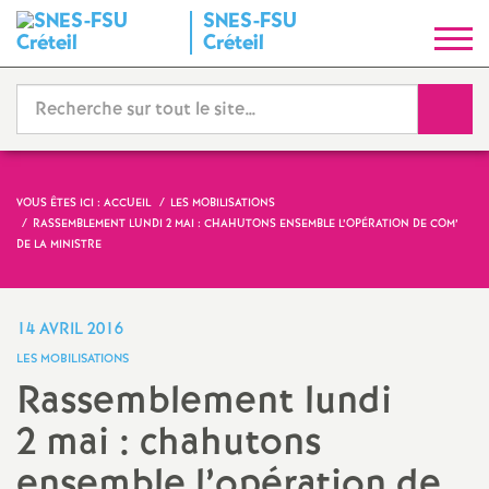
SNES
-
FSU
S
Créteil
y
Reche
n
d
VOUS ÊTES ICI :
ACCUEIL
LES MOBILISATIONS
RASSEMBLEMENT LUNDI 2 MAI : CHAHUTONS ENSEMBLE L’OPÉRATION DE COM’
i
DE LA MINISTRE
c
14 AVRIL 2016
a
LES MOBILISATIONS
Rassemblement lundi
t
2 mai : chahutons
N
ensemble l’opération de