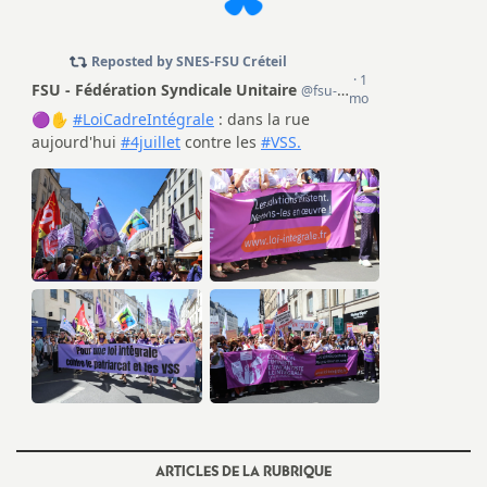
é
O
r
l
é
a
n
s
T
ARTICLES DE LA RUBRIQUE