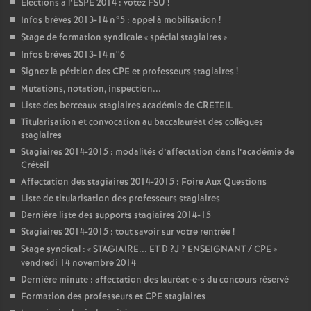
Elections à l’
ESPE
2014 : votez
FSU
!
Infos brèves 2013-14 n°5 : appel à mobilisation
!
Stage de formation syndicale «
spécial stagiaires
»
Infos brèves 2013-14 n°6
Signez la pétition des
CPE
et professeurs stagiaires
!
Mutations, notation, inspection...
Liste des berceaux stagiaires académie de
CRETEIL
Titularisation et convocation au baccalauréat des collègues
stagiaires
Stagiaires 2014-2015 : modalités d’affectation dans l’académie de
Créteil
Affectation des stagiaires 2014-2015 : Foire Aux Questions
Liste de titularisation des professeurs stagiaires
Dernière liste des supports stagiaires 2014-15
Stagiaires 2014-2015 : tout savoir sur votre rentrée
!
Stage syndical : «
STAGIAIRE
...
ET
D
?J
?
ENSEIGNANT
/
CPE
»
vendredi 14 novembre 2014
Dernière minute : affectation des lauréat-e-s du concours réservé
Formation des professeurs et
CPE
stagiaires