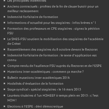
Les principales indemnités
Anciens contractuels : profitez de la fin de clause butoir pour un
meilleur reclassement
Indemnité forfaitaire de formation
Informations d’actualité pour les stagiaires : infos brèves n°1
Formation des professeurs et
CPE
stagiaires : signez la pétition
FSU
Le
SNES
-
FSU
soutient la mobilisation des stagiaires de l’académie
de Crétei
Rassemblement des stagiaires du 8 octobre devant le Rectorat
Indemnité forfaitaire de formation : le texte d’application est
connu
Compte-rendu de l’audience
FSU
auprès du Rectorat et de l’
ESPE
Mutations inter-académiques : comment ça marche
?
Bulletin mutations inter-académiques 2014
Modalités d’évaluation de la formation
Stage syndical «
spécial stagiaires
» le 16 mars 2015
Lauréats titulaires d
?un
M2MEEF
à temps plein en 2015 : c
?est
NON
!
Elections à l’
ESPE
: déni démocratique