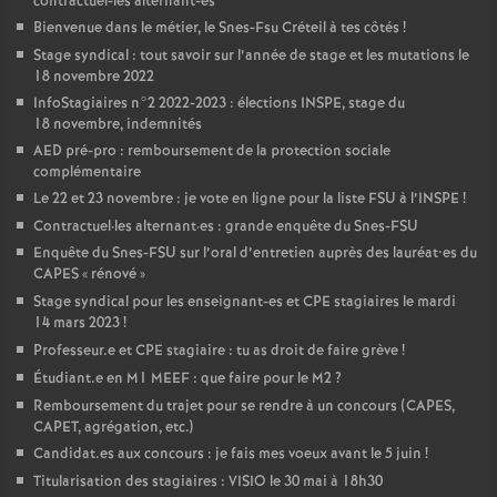
contractuel-les alternant-es
Bienvenue dans le métier, le Snes-Fsu Créteil à tes côtés
!
Stage syndical : tout savoir sur l’année de stage et les mutations le
18 novembre 2022
InfoStagiaires n°2 2022-2023 : élections
INSPE
, stage du
18 novembre, indemnités
AED
pré-pro : remboursement de la protection sociale
complémentaire
Le 22 et 23 novembre : je vote en ligne pour la liste
FSU
à l’
INSPE
!
Contractuel
·
les alternant
·
es : grande enquête du Snes-
FSU
Enquête du Snes-
FSU
sur l’oral d’entretien auprès des lauréat•es du
CAPES
«
rénové
»
Stage syndical pour les enseignant-es et
CPE
stagiaires le mardi
14 mars 2023
!
Professeur.e et
CPE
stagiaire : tu as droit de faire grève
!
Étudiant.e en M1
MEEF
: que faire pour le M2
?
Remboursement du trajet pour se rendre à un concours (
CAPES
,
CAPET
, agrégation, etc.)
Candidat.es aux concours : je fais mes voeux avant le 5 juin
!
Titularisation des stagiaires :
VISIO
le 30 mai à 18h30