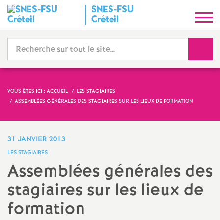
SNES
-
FSU
S
Créteil
y
Reche
n
d
VOUS ÊTES ICI :
ACCUEIL
LES STAGIAIRES
ASSEMBLÉES GÉNÉRALES DES STAGIAIRES SUR LES LIEUX DE FORMATION
i
c
31 JANVIER 2013
LES STAGIAIRES
a
Assemblées générales des
stagiaires sur les lieux de
t
formation
N