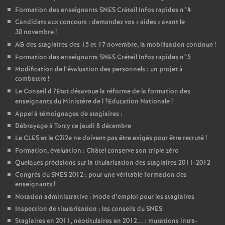
Formation des enseignants
SNES
Créteil Infos rapides n°4
Candidats aux concours : demandez vos «
aides
» avant le
30 novembre
!
AG
des stagiaires des 15 et 17 novembre, la mobilisation continue
!
Formation des enseignants
SNES
Créteil Infos rapides n°5
Modification de l’évaluation des personnels : un projet à
combattre
!
Le Conseil d
?Etat désavoue la réforme de la formation des
enseignants du Ministère de l
?Education Nationale
!
Appel à témoignages de stagiaires :
Débrayage à Torcy ce jeudi 8 décembre
Le
CLES
et le C2i2e ne doivent pas être exigés pour être recruté
!
Formation, évaluation : Châtel conserve son triple zéro
Quelques précisions sur la titularisation des stagiaires 2011-2012
Congrès du
SNES
2012 : pour une véritable formation des
enseignants
!
Notation administrative : Mode d’emploi pour les stagiaires
Inspection de titularisation : les conseils du
SNES
Stagiaires en 2011, néotitulaires en 2012... : mutations intra-