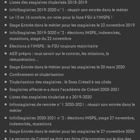
Listes des stagiaires titularisés 2018-2019
InfoStagiaires 2019-2020 n°1 : réussir son entrée dans le métier
Le 15 et 16 octobre, on vote pour la liste
FSU
à l’
INSPE
!
Stage Entrée dans le métier pour les stagiaires le 22 novembre 2019
InfoStagiaires 2019-2020 n°2 : élections
INSPE
, indemnités,
mutations, stage du 22 novembre
Elections à l’
INSPE
: la
FSU
toujours majoritaire
AED
prépro : tout savoir sur le contrat, les missions, la
rémunération...
Stage Entrée dans le Métier pour les stagiaires le 20 mars 2020
Confinement et titularisation
Titularisation des stagiaires : le Snes Créteil à tes côtés
Stagiaires affecté-e-s dans l’académie de Créteil 2020-2021
Listes des stagiaires titularisé.e.s 2019-2020
Infostagiaires de rentrée n°1 2020-2021 : réussir son entrée dans le
métier
InfoStagiaires 2020-2021 n°2 : élections
INSPE
, stage 27 novembre,
indemnités, mutations
Stage Entrée dans le métier pour les stagiaires le 27 novembre 2020
Le rectorat de Créteil ne doit pas faire d’économies sur le dos des