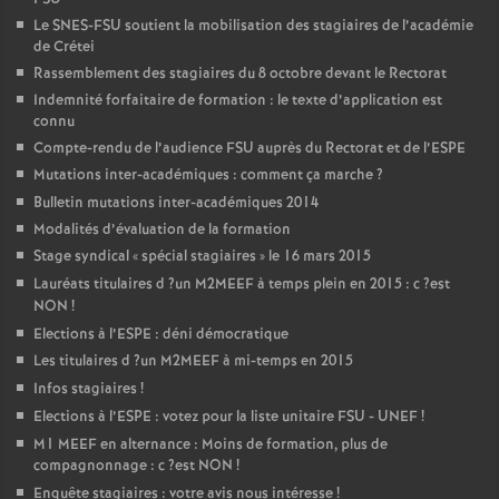
Le
SNES
-
FSU
soutient la mobilisation des stagiaires de l’académie
de Crétei
Rassemblement des stagiaires du 8 octobre devant le Rectorat
Indemnité forfaitaire de formation : le texte d’application est
connu
Compte-rendu de l’audience
FSU
auprès du Rectorat et de l’
ESPE
Mutations inter-académiques : comment ça marche
?
Bulletin mutations inter-académiques 2014
Modalités d’évaluation de la formation
Stage syndical «
spécial stagiaires
» le 16 mars 2015
Lauréats titulaires d
?un
M2MEEF
à temps plein en 2015 : c
?est
NON
!
Elections à l’
ESPE
: déni démocratique
Les titulaires d
?un
M2MEEF
à mi-temps en 2015
Infos stagiaires
!
Elections à l’
ESPE
: votez pour la liste unitaire
FSU
-
UNEF
!
M1
MEEF
en alternance : Moins de formation, plus de
compagnonnage : c
?est
NON
!
Enquête stagiaires : votre avis nous intéresse
!