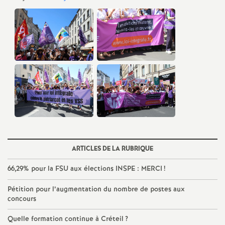
e
m
e
n
t
s
ARTICLES DE LA RUBRIQUE
d
66,29% pour la
FSU
aux élections
INSPE
:
MERCI
!
e
Pétition pour l’augmentation du nombre de postes aux
concours
S
Quelle formation continue à Créteil
?