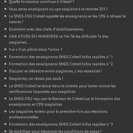
Quelle formation continue à Créteil
?
Vous serez enseignant ou cpe stagiaire à la rentrée 2011
Le
SNES
-
FSU
Créteil appelle les enseignants et les
CPE
à refuser le
tutorat
!
Entretien avec des chefs d’établissements.
UNE
ETUDE
DU
MINISTERE
re
?ve
?le les difficulte
?s des
stagiaires...
Y-a-t-il un pilote dans l’avion
?
Formation des enseignants
SNES
Créteil Infos rapides n°1
Formation des enseignants
SNES
Créteil Infos rapides n°2
Discuter et débattre entre stagiaires, c’est essentiel
!
Stagiaires, ne restez pas seuls
!
Le
SNES
Créteil se lance dans le cinéma pour lutter contre les
certifications imposées aux stagiaires
Le
SNES
-
FSU
reçu par le Recteur de Créteil sur la formation des
enseignants et
CPE
stagiaires
Les stagiaires votent pour la première fois aux élections
professionnelles
Formation des enseignants
SNES
Créteil Infos rapides n°3
Se mobiliser pour dénoncer les conditions de stage
!