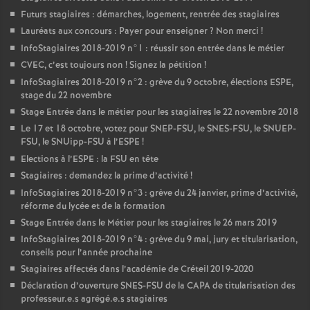
Futurs stagiaires : démarches, logement, rentrée des stagiaires
Lauréats aux concours : Payer pour enseigner
? Non merci
!
InfoStagiaires 2018-2019 n°1 : réussir son entrée dans le métier
CVEC
, c’est toujours non
! Signez la pétition
!
InfoStagiaires 2018-2019 n°2 : grève du 9 octobre, élections
ESPE
,
stage du 22 novembre
Stage Entrée dans le métier pour les stagiaires le 22 novembre 2018
Le 17 et 18 octobre, votez pour
SNEP
-
FSU
, le
SNES
-
FSU
, le
SNUEP
-
FSU
, le SNUipp-
FSU
à l’
ESPE
!
Elections à l’
ESPE
: la
FSU
en tête
Stagiaires : demandez la prime d’activité
!
InfoStagiaires 2018-2019 n°3 : grève du 24 janvier, prime d’activité,
réforme du lycée et de la formation
Stage Entrée dans le Métier pour les stagiaires le 26 mars 2019
InfoStagiaires 2018-2019 n°4 : grève du 9 mai, jury et titularisation,
conseils pour l’année prochaine
Stagiaires affectés dans l’académie de Créteil 2019-2020
Déclaration d’ouverture
SNES
-
FSU
de la
CAPA
de titularisation des
professeur.e.s agrégé.e.s stagiaires