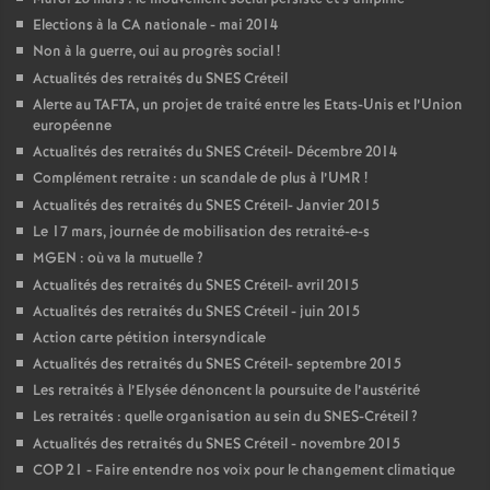
Elections à la
CA
nationale - mai 2014
Non à la guerre, oui au progrès social
!
Actualités des retraités du
SNES
Créteil
Alerte au
TAFTA
, un projet de traité entre les Etats-Unis et l’Union
européenne
Actualités des retraités du
SNES
Créteil- Décembre 2014
Complément retraite : un scandale de plus à l’
UMR
!
Actualités des retraités du
SNES
Créteil- Janvier 2015
Le 17 mars, journée de mobilisation des retraité-e-s
MGEN
: où va la mutuelle
?
Actualités des retraités du
SNES
Créteil- avril 2015
Actualités des retraités du
SNES
Créteil - juin 2015
Action carte pétition intersyndicale
Actualités des retraités du
SNES
Créteil- septembre 2015
Les retraités à l’Elysée dénoncent la poursuite de l’austérité
Les retraités : quelle organisation au sein du
SNES
-Créteil
?
Actualités des retraités du
SNES
Créteil - novembre 2015
COP
21 - Faire entendre nos voix pour le changement climatique