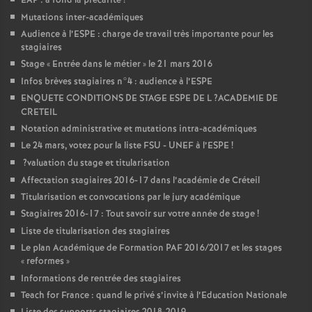
EAP
: à fond la précarité
!
Mutations inter-académiques
Audience à l’
ESPE
: charge de travail très importante pour les
stagiaires
Stage «
Entrée dans le métier
» le 21 mars 2016
Infos brèves stagiaires n°4 : audience à l’
ESPE
ENQUETE
CONDITIONS
DE
STAGE
ESPE
DE
L
?
ACADEMIE
DE
CRETEIL
Notation administrative et mutations intra-académiques
Le 24 mars, votez pour la liste
FSU
-
UNEF
à l’
ESPE
!
?valuation du stage et titularisation
Affectation stagiaires 2016-17 dans l’académie de Créteil
Titularisation et convocations par le jury académique
Stagiaires 2016-17 : Tout savoir sur votre année de stage
!
Liste de titularisation des stagiaires
Le plan Académique de Formation
PAF
2016/2017 et les stages
«
reformes
»
Informations de rentrée des stagiaires
Teach for France : quand le privé s’invite à l’Education Nationale