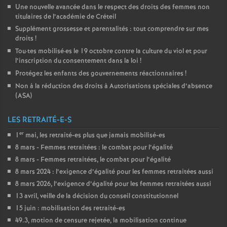
Une nouvelle avancée dans le respect des droits des femmes non
titulaires de l’académie de Créteil
Supplément grossesse et parentalités : tout comprendre sur mes
droits
!
Tou
·
tes mobilisé
·
es le 19 octobre contre la culture du viol et pour
l’inscription du consentement dans la loi
!
Protégez les enfants des gouvernements réactionnaires
!
Non à la réduction des droits à Autorisations spéciales d’absence
(
ASA
)
LES RETRAITÉ-E-S
er
1
mai, les retraité-es plus que jamais mobilisé-es
8 mars - Femmes retraitées : le combat pour l’égalité
8 mars - Femmes retraitées, le combat pour l’égalité
8 mars 2024 : l’exigence d’égalité pour les femmes retraitées aussi
8 mars 2026, l’exigence d’égalité pour les femmes retraitées aussi
13 avril, veille de la décision du conseil constitutionnel
15 juin : mobilisation des retraité-es
49.3, motion de censure rejetée, la mobilisation continue