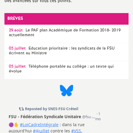
e
des avancées sur tous ces points.
s
BRÈVES
E
29 août
Le
PAF
plan Académique de Formation 2018- 2019
actuellement
n
05 juillet
Education prioritaire : les syndicats de la
FSU
écrivent au Ministre
s
05 juillet
Téléphone portable au collège : un texte qui
évolue
e
i
g
n