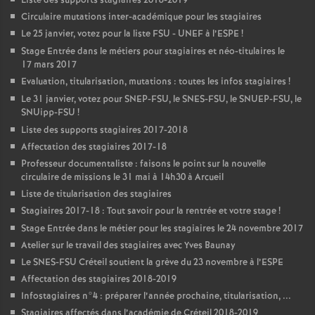
Liste des supports stagiaires 2018-2019
Circulaire mutations inter-académique pour les stagiaires
Le 25 janvier, votez pour la liste
FSU
-
UNEF
à l’
ESPE
!
Stage Entrée dans le métiers pour stagiaires et néo-titulaires le
17 mars 2017
Evaluation, titularisation, mutations : toutes les infos stagiaires
!
Le 31 janvier, votez pour
SNEP
-
FSU
, le
SNES
-
FSU
, le
SNUEP
-
FSU
, le
SNUipp-
FSU
!
Liste des supports stagiaires 2017-2018
Affectation des stagiaires 2017-18
Professeur documentaliste : faisons le point sur la nouvelle
circulaire de missions le 31 mai à 14h30 à Arcueil
Liste de titularisation des stagiaires
Stagiaires 2017-18 : Tout savoir pour la rentrée et votre stage
!
Stage Entrée dans le métier pour les stagiaires le 24 novembre 2017
Atelier sur le travail des stagiaires avec Yves Baunay
Le
SNES
-
FSU
Créteil soutient la grève du 23 novembre à l’
ESPE
Affectation des stagiaires 2018-2019
Infostagiaires n°4 : préparer l’année prochaine, titularisation, ...
Stagiaires affectés dans l’académie de Créteil 2018-2019