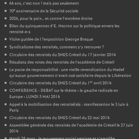
64 ans, c’est non
! mais pas seulement
e
70
anniversaire de la Sécurité sociale
2026, pour la paix… et contre l’extrême droite
Bilan du quinquennat d’E. Macron sur la politique envers les
retraité-e-s
Visite guidée de l
?exposition George Braque
Syndicalisme des retraités, comment s’y retrouver
?
Circulaire des retraités du
SNES
Créteil du 17 janvier 2014
Résultats des votes des retraités de l’académie de Créteil
Le pacte de responsabilité : une vieille revendication du Medef
qu’aucun gouvernement n’avait osé satisfaire depuis la Libération
er
Circulaire des retraités du
SNES
Créteil du 1
avril 2014
CONFERENCE
-
DEBAT
sur le thème «
la gauche radicale en
Europe
»
LUNDI
5
MAI
2014
Appel à la mobilisation des retraité(e)s : manifestation le 3 juin à
Paris
Circulaire des retraités du
SNES
Créteil du 22 mai 2014
Assemblée générale des retraités de l’académie de Créteil le 27 juin
2014
Mardi 28 mars : le mouvement social persiste et s’amplifie