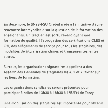
a
t
En décembre, le
SNES
-
FSU
Créteil a été à l
?initiative d
?une
rencontre intersyndicale sur la question de la formation des
i
enseignants. Un tract en est sorti, revendiquant une
formation de qualité, l
?abrogation des certifications
CLES
et
o
C2I
, des allègements de service pour tous les stagiaires, des
modalités de titularisation claires et transparentes, entre
n
autres.
Surtout, les organisations signataires appellent à des
a
Assemblées Générales de stagiaires les 4, 5 et 7 février sur
les lieux de formation.
l
Les organisations syndicales seront présentes pour
participer à celles de 13h30 à 14h30 à l
?
IUFM
d
de Torcy.
Une mobilisation des stagiaires est importante pour obtenir