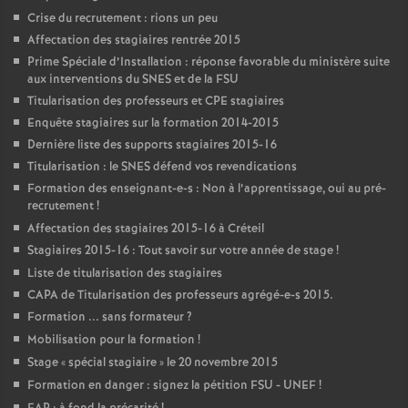
Crise du recrutement : rions un peu
Affectation des stagiaires rentrée 2015
Prime Spéciale d’Installation : réponse favorable du ministère suite
aux interventions du
SNES
et de la
FSU
Titularisation des professeurs et
CPE
stagiaires
Enquête stagiaires sur la formation 2014-2015
Dernière liste des supports stagiaires 2015-16
Titularisation : le
SNES
défend vos revendications
Formation des enseignant-e-s : Non à l’apprentissage, oui au pré-
recrutement
!
Affectation des stagiaires 2015-16 à Créteil
Stagiaires 2015-16 : Tout savoir sur votre année de stage
!
Liste de titularisation des stagiaires
CAPA
de Titularisation des professeurs agrégé-e-s 2015.
Formation ... sans formateur
?
Mobilisation pour la formation
!
Stage «
spécial stagiaire
» le 20 novembre 2015
Formation en danger : signez la pétition
FSU
-
UNEF
!