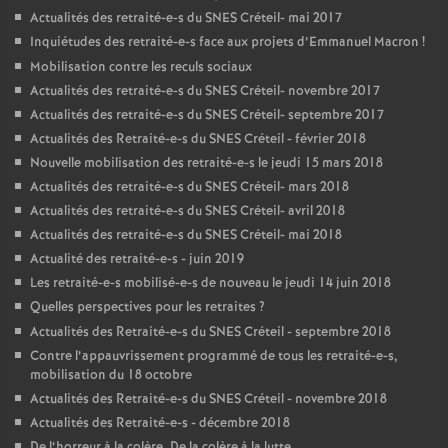
Actualités des retraité-e-s du
SNES
Créteil- mai 2017
Inquiétudes des retraité-e-s face aux projets d’Emmanuel Macron
!
Mobilisation contre les reculs sociaux
Actualités des retraité-e-s du
SNES
Créteil- novembre 2017
Actualités des retraité-e-s du
SNES
Créteil- septembre 2017
Actualités des Retraité-e-s du
SNES
Créteil - février 2018
Nouvelle mobilisation des retraité-e-s le jeudi 15 mars 2018
Actualités des retraité-e-s du
SNES
Créteil- mars 2018
Actualités des retraité-e-s du
SNES
Créteil- avril 2018
Actualités des retraité-e-s du
SNES
Créteil- mai 2018
Actualité des retraité-e-s - juin 2019
Les retraité-e-s mobilisé-e-s de nouveau le jeudi 14 juin 2018
Quelles perspectives pour les retraites
?
Actualités des Retraité-e-s du
SNES
Créteil - septembre 2018
Contre l’appauvrissement programmé de tous les retraité-e-s,
mobilisation du 18 octobre
Actualités des Retraité-e-s du
SNES
Créteil - novembre 2018
Actualités des Retraité-e-s - décembre 2018
De l’horreur à la colère. De la colère à la lutte