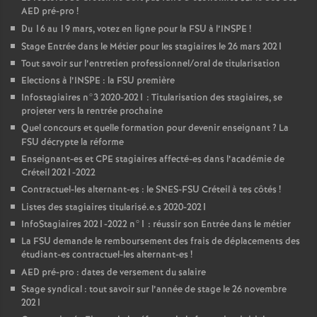
AED
pré-pro
!
Du 16 au 19 mars, votez en ligne pour la
FSU
à l’
INSPE
!
Stage Entrée dans le Métier pour les stagiaires le 26 mars 2021
Tout savoir sur l’entretien professionnel/oral de titularisation
Elections à l’
INSPE
: la
FSU
première
Infostagiaires n°3 2020-2021 : Titularisation des stagiaires, se
projeter vers la rentrée prochaine
Quel concours et quelle formation pour devenir enseignant
? La
FSU
décrypte la réforme
Enseignant-es et
CPE
stagiaires affecté-es dans l’académie de
Créteil 2021-2022
Contractuel-les alternant-es : le
SNES
-
FSU
Créteil à tes côtés
!
Listes des stagiaires titularisé.e.s 2020-2021
InfoStagiaires 2021-2022 n°1 : réussir son Entrée dans le métier
La
FSU
demande le remboursement des frais de déplacements des
étudiant-es contractuel-les alternant-es
!
AED
pré-pro : dates de versement du salaire
Stage syndical : tout savoir sur l’année de stage le 26 novembre
2021