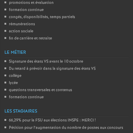
promotions et évaluation
o
formation continue
congés, disponibilités, temps partiels
rémunérations
u
action sociale
fin de carrière et retraite
r
LE MÉTIER
s
Signature des états
VS
avant le 10 octobre
Du retard à prévoir dans la signature des états
VS
collège
lycée
questions transversales et contenus
formation continue
LES STAGIAIRES
66,29% pour la
FSU
aux élections
INSPE
:
MERCI
!
Pétition pour l’augmentation du nombre de postes aux concours