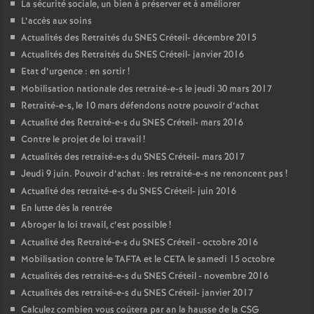
La sécurité sociale, un bien à préserver et à améliorer
L’accès aux soins
Actualités des Retraités du
SNES
Créteil- décembre 2015
Actualités des Retraités du
SNES
Créteil- janvier 2016
Etat d’urgence : en sortir
!
Mobilisation nationale des retraité-e-s le jeudi 30 mars 2017
Retraité-e-s, le 10 mars défendons notre pouvoir d’achat
Actualité des Retraité-e-s du
SNES
Créteil- mars 2016
Contre le projet de loi travail
!
Actualités des retraité-e-s du
SNES
Créteil- mars 2017
Jeudi 9 juin. Pouvoir d’achat : les retraité-e-s ne renoncent pas
!
Actualité des retraité-e-s du
SNES
Créteil- juin 2016
En lutte dès la rentrée
Abroger la loi travail, c’est possible
!
Actualité des Retraité-e-s du
SNES
Créteil - octobre 2016
Mobilisation contre le
TAFTA
et le
CETA
le samedi 15 octobre
Actualités des retraité-e-s du
SNES
Créteil - novembre 2016
Actualités des retraité-e-s du
SNES
Créteil- janvier 2017
Calculez combien vous coûtera par an la hausse de la
CSG