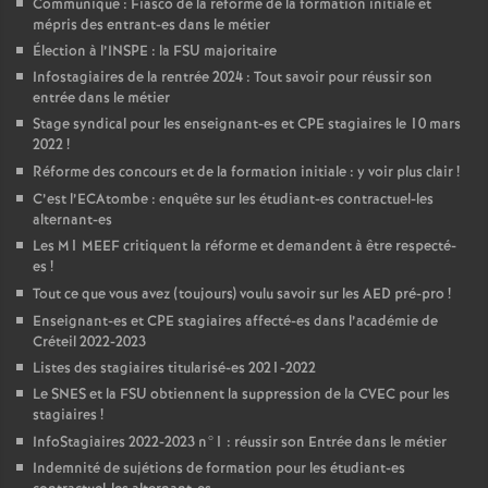
Communiqué : Fiasco de la réforme de la formation initiale et
mépris des entrant-es dans le métier
Élection à l’
INSPE
: la
FSU
majoritaire
Infostagiaires de la rentrée 2024 : Tout savoir pour réussir son
entrée dans le métier
Stage syndical pour les enseignant-es et
CPE
stagiaires le 10 mars
2022
!
Réforme des concours et de la formation initiale : y voir plus clair
!
C’est l’ECAtombe : enquête sur les étudiant-es contractuel-les
alternant-es
Les M1
MEEF
critiquent la réforme et demandent à être respecté-
es
!
Tout ce que vous avez (toujours) voulu savoir sur les
AED
pré-pro
!
Enseignant-es et
CPE
stagiaires affecté-es dans l’académie de
Créteil 2022-2023
Listes des stagiaires titularisé-es 2021-2022
Le
SNES
et la
FSU
obtiennent la suppression de la
CVEC
pour les
stagiaires
!
InfoStagiaires 2022-2023 n°1 : réussir son Entrée dans le métier
Indemnité de sujétions de formation pour les étudiant-es