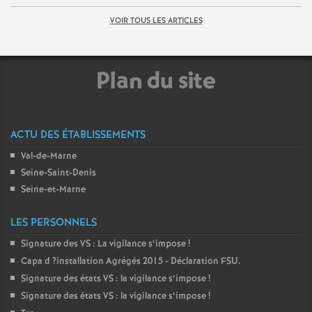
e
VOIR TOUS LES ARTICLES
c
Plan du site
o
n
ACTU DES ÉTABLISSEMENTS
d
Val-de-Marne
Seine-Saint-Denis
d
Seine-et-Marne
e
LES PERSONNELS
Signature des
VS
: La vigilance s’impose
!
g
Capa d
?installation Agrégés 2015 - Déclaration
FSU
.
Signature des états
VS
: la vigilance s’impose
!
r
Signature des états
VS
: la vigilance s’impose
!