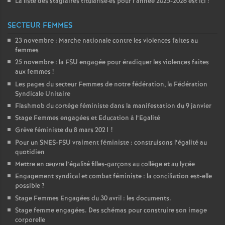
La liste des stagiaires titularisé
·
es pour l’année 2025-2026 est ici
!
SECTEUR FEMMES
23 novembre : Marche nationale contre les violences faites au
femmes
25 novembre : la
FSU
engagée pour éradiquer les violences faites
aux femmes
!
Les pages du secteur Femmes de notre fédération, la Fédération
Syndicale Unitaire
Flashmob du cortège féministe dans la manifestation du 9 janvier
Stage Femmes engagées et Education à l’Egalité
Grève féministe du 8 mars 2021
!
Pour un
SNES
-
FSU
vraiment féministe : construisons l’égalité au
quotidien
Mettre en œuvre l’égalité filles-garçons au collège et au lycée
Engagement syndical et combat féministe : la conciliation est-elle
possible
?
Stage Femmes Engagées du 30 avril : les documents.
Stage femme engagées. Des schémas pour construire son image
corporelle