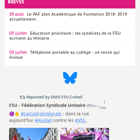
BRÈVES
o
29 août
Le
PAF
plan Académique de Formation 2018- 2019
actuellement
u
05 juillet
Education prioritaire : les syndicats de la
FSU
écrivent au Ministre
r
05 juillet
Téléphone portable au collège : un texte qui
évolue
s