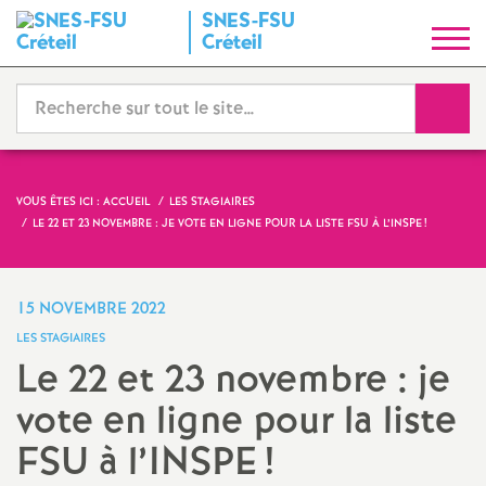
SNES
-
FSU
S
Créteil
y
Reche
n
d
VOUS ÊTES ICI :
ACCUEIL
LES STAGIAIRES
LE 22 ET 23 NOVEMBRE : JE VOTE EN LIGNE POUR LA LISTE
FSU
À L’
INSPE
!
i
c
15 NOVEMBRE 2022
LES STAGIAIRES
a
Le 22 et 23 novembre : je
vote en ligne pour la liste
t
FSU
à l’
INSPE
!
N