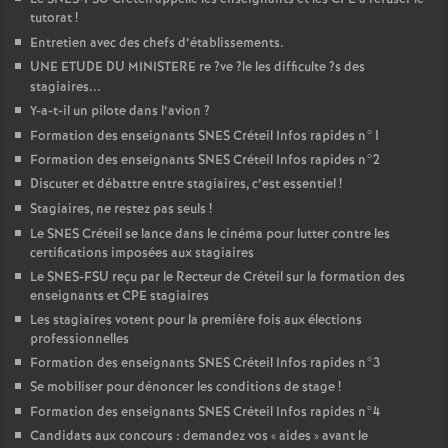
tutorat
!
Entretien avec des chefs d’établissements.
UNE
ETUDE
DU
MINISTERE
re
?ve
?le les difficulte
?s des
stagiaires...
Y-a-t-il un pilote dans l’avion
?
Formation des enseignants
SNES
Créteil Infos rapides n°1
Formation des enseignants
SNES
Créteil Infos rapides n°2
Discuter et débattre entre stagiaires, c’est essentiel
!
Stagiaires, ne restez pas seuls
!
Le
SNES
Créteil se lance dans le cinéma pour lutter contre les
certifications imposées aux stagiaires
Le
SNES
-
FSU
reçu par le Recteur de Créteil sur la formation des
enseignants et
CPE
stagiaires
Les stagiaires votent pour la première fois aux élections
professionnelles
Formation des enseignants
SNES
Créteil Infos rapides n°3
Se mobiliser pour dénoncer les conditions de stage
!
Formation des enseignants
SNES
Créteil Infos rapides n°4
Candidats aux concours : demandez vos «
aides
» avant le