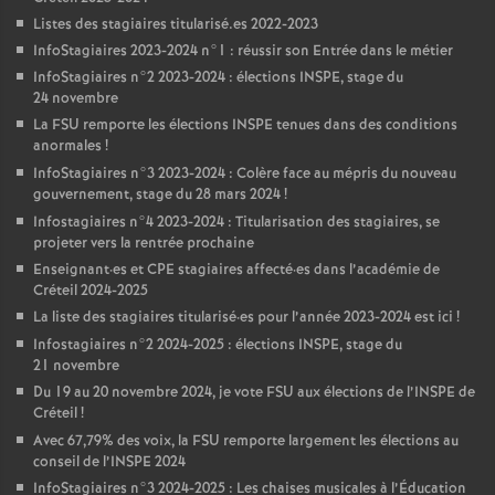
Listes des stagiaires titularisé.es 2022-2023
InfoStagiaires 2023-2024 n°1 : réussir son Entrée dans le métier
InfoStagiaires n°2 2023-2024 : élections
INSPE
, stage du
24 novembre
La
FSU
remporte les élections
INSPE
tenues dans des conditions
anormales
!
InfoStagiaires n°3 2023-2024 : Colère face au mépris du nouveau
gouvernement, stage du 28 mars 2024
!
Infostagiaires n°4 2023-2024 : Titularisation des stagiaires, se
projeter vers la rentrée prochaine
Enseignant
·
es et
CPE
stagiaires affecté
·
es dans l’académie de
Créteil 2024-2025
La liste des stagiaires titularisé
·
es pour l’année 2023-2024 est ici
!
Infostagiaires n°2 2024-2025 : élections
INSPE
, stage du
21 novembre
Du 19 au 20 novembre 2024, je vote
FSU
aux élections de l’
INSPE
de
Créteil
!
Avec 67,79% des voix, la
FSU
remporte largement les élections au
conseil de l’
INSPE
2024
InfoStagiaires n°3 2024-2025 : Les chaises musicales à l’Éducation