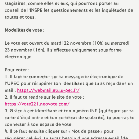
e
stagiaires, comme elles et eux, qui pourront porter au
conseil de l’
INSPE
les questionnements et les inquiétudes de
m
toutes et tous.
Modalités de vote
:
e
Le vote est ouvert du mardi 22 novembre (10h) au mercredi
n
23 novembre (16h). Il s’effectue uniquement sous forme
électronique.
t
Pour voter :
1. Il faut te connecter sur ta messagerie électronique de
s
l’
UPEC
pour récupérer ton identifiant que tu as reçu dans un
mail :
https://webmail.etu.u-pec.fr/
d
2. Il faut te rendre sur le site de vote :
https://vote221.neovote.com/
e
3. Grâce à cet identifiant et ton numéro
INE
(qui figure sur ta
carte d’étudiant-e et ton certificat de scolarité), tu pourras te
connecter à ton espace de vote.
S
4. Il te faut ensuite cliquer sur «
Mot de passe
» pour
récupérer celui-ci, tu auras besoin d’une adresse email (de