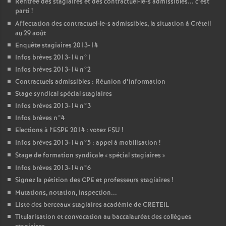
Rentrée des stagiaires et des contractuel-le-s admissibles... c’est
parti
!
Affectation des contractuel-le-s admissibles, la situation à Créteil
au 29 août
Enquête stagiaires 2013-14
Infos brèves 2013-14 n°1
Infos brèves 2013-14 n°2
Contractuels admissibles : Réunion d’information
Stage syndical spécial stagiaires
Infos brèves 2013-14 n°3
Infos brèves n°4
Elections à l’
ESPE
2014 : votez
FSU
!
Infos brèves 2013-14 n°5 : appel à mobilisation
!
Stage de formation syndicale «
spécial stagiaires
»
Infos brèves 2013-14 n°6
Signez la pétition des
CPE
et professeurs stagiaires
!
Mutations, notation, inspection...
Liste des berceaux stagiaires académie de
CRETEIL
Titularisation et convocation au baccalauréat des collègues