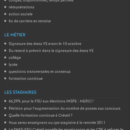
congés, disponibilités, temps partiels
rémunérations
action sociale
fin de carrière et retraite
LE MÉTIER
Signature des états
VS
avant le 10 octobre
Du retard à prévoir dans la signature des états
VS
collège
lycée
questions transversales et contenus
formation continue
LES STAGIAIRES
66,29% pour la
FSU
aux élections
INSPE
:
MERCI
!
Pétition pour l’augmentation du nombre de postes aux concours
Quelle formation continue à Créteil
?
Vous serez enseignant ou cpe stagiaire à la rentrée 2011
Le
SNES
-
FSU
Créteil appelle les enseignants et les
CPE
à refuser le