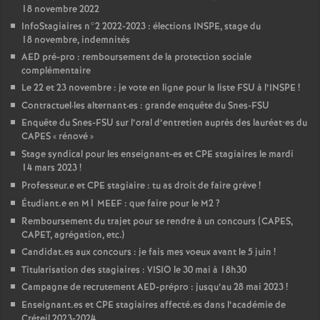
18 novembre 2022
InfoStagiaires n°2 2022-2023 : élections
INSPE
, stage du
18 novembre, indemnités
AED
pré-pro : remboursement de la protection sociale
complémentaire
Le 22 et 23 novembre : je vote en ligne pour la liste
FSU
à l’
INSPE
!
Contractuel
·
les alternant
·
es : grande enquête du Snes-
FSU
Enquête du Snes-
FSU
sur l’oral d’entretien auprès des lauréat•es du
CAPES
«
rénové
»
Stage syndical pour les enseignant-es et
CPE
stagiaires le mardi
14 mars 2023
!
Professeur.e et
CPE
stagiaire : tu as droit de faire grève
!
Étudiant.e en M1
MEEF
: que faire pour le M2
?
Remboursement du trajet pour se rendre à un concours (
CAPES
,
CAPET
, agrégation, etc.)
Candidat.es aux concours : je fais mes voeux avant le 5 juin
!
Titularisation des stagiaires :
VISIO
le 30 mai à 18h30
Campagne de recrutement
AED
-prépro : jusqu’au 28 mai 2023
!
Enseignant.es et
CPE
stagiaires affecté.es dans l’académie de
Créteil 2023-2024