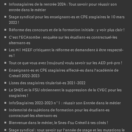
Infostagiaires de la rentrée 2024 : Tout savoir pour réussir son
entrée dans le métier
Stage syndical pour les enseignant-es et
CPE
stagiaires le 10 mars
2022
!
Réforme des concours et de la formation initiale : y voir plus clair
!
C’est l’ECAtombe : enquête sur les étudiant-es contractuel-les
alternant-es
Les M1
MEEF
critiquent la réforme et demandent à être respecté-
es
!
Tout ce que vous avez (toujours) voulu savoir sur les
AED
pré-pro
!
Enseignant-es et
CPE
stagiaires affecté-es dans l’académie de
Créteil 2022-2023
Listes des stagiaires titularisé-es 2021-2022
Le
SNES
et la
FSU
obtiennent la suppression de la
CVEC
pour les
stagiaires
!
InfoStagiaires 2022-2023 n°1 : réussir son Entrée dans le métier
Indemnité de sujétions de formation pour les étudiant-es
contractuel-les alternant-es
Bienvenue dans le métier, le Snes-Fsu Créteil à tes côtés
!
Stage syndical : tout savoir sur l’année de stage et les mutations le