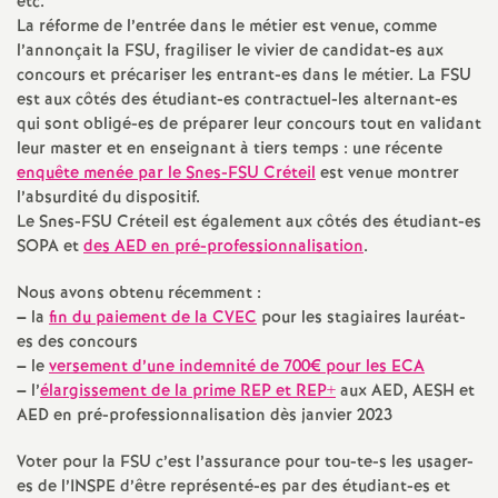
e
etc.
La réforme de l’entrée dans le métier est venue, comme
s
l’annonçait la
FSU
, fragiliser le vivier de candidat-es aux
concours et précariser les entrant-es dans le métier. La
FSU
est aux côtés des étudiant-es contractuel-les alternant-es
E
qui sont obligé-es de préparer leur concours tout en validant
leur master et en enseignant à tiers temps : une récente
n
enquête menée par le Snes-
FSU
Créteil
est venue montrer
l’absurdité du dispositif.
s
Le Snes-
FSU
Créteil est également aux côtés des étudiant-es
SOPA
et
des
AED
en pré-professionnalisation
.
e
Nous avons obtenu récemment :
–
la
fin du paiement de la
CVEC
pour les stagiaires lauréat-
i
es des concours
–
le
versement d’une indemnité de 700€ pour les
ECA
g
–
l’
élargissement de la prime
REP
et
REP
+
aux
AED
,
AESH
et
AED
en pré-professionnalisation dès janvier 2023
n
Voter pour la
FSU
c’est l’assurance pour tou-te-s les usager-
es de l’
INSPE
d’être représenté-es par des étudiant-es et