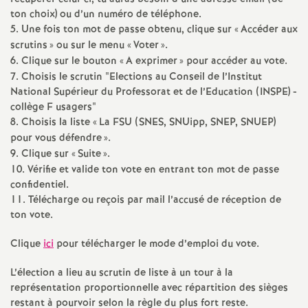
e
ton choix) ou d’un numéro de téléphone.
5. Une fois ton mot de passe obtenu, clique sur «
Accéder aux
c
scrutins
» ou sur le menu «
Voter
».
6. Clique sur le bouton «
A exprimer
» pour accéder au vote.
7. Choisis le scrutin "Elections au Conseil de l’Institut
o
National Supérieur du Professorat et de l’Education (
INSPE
) -
collège F usagers"
n
8. Choisis la liste «
La
FSU
(
SNES
, SNUipp,
SNEP
,
SNUEP
)
pour vous défendre
».
d
9. Clique sur «
Suite
».
10. Vérifie et valide ton vote en entrant ton mot de passe
d
confidentiel.
11. Télécharge ou reçois par mail l’accusé de réception de
ton vote.
e
Clique
ici
pour télécharger le mode d’emploi du vote.
g
L’élection a lieu au scrutin de liste à un tour à la
représentation proportionnelle avec répartition des sièges
r
restant à pourvoir selon la règle du plus fort reste.