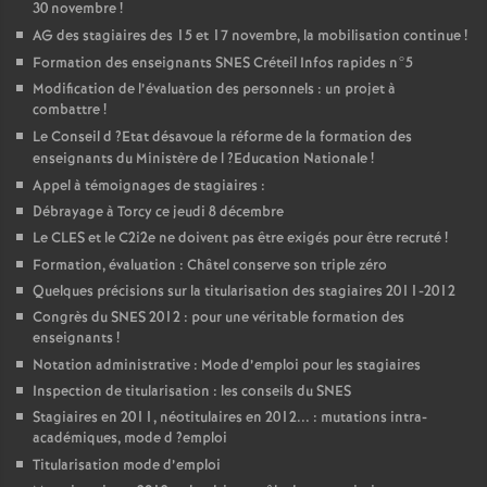
30 novembre
!
AG
des stagiaires des 15 et 17 novembre, la mobilisation continue
!
Formation des enseignants
SNES
Créteil Infos rapides n°5
Modification de l’évaluation des personnels : un projet à
combattre
!
Le Conseil d
?Etat désavoue la réforme de la formation des
enseignants du Ministère de l
?Education Nationale
!
Appel à témoignages de stagiaires :
Débrayage à Torcy ce jeudi 8 décembre
Le
CLES
et le C2i2e ne doivent pas être exigés pour être recruté
!
Formation, évaluation : Châtel conserve son triple zéro
Quelques précisions sur la titularisation des stagiaires 2011-2012
Congrès du
SNES
2012 : pour une véritable formation des
enseignants
!
Notation administrative : Mode d’emploi pour les stagiaires
Inspection de titularisation : les conseils du
SNES
Stagiaires en 2011, néotitulaires en 2012... : mutations intra-
académiques, mode d
?emploi
Titularisation mode d’emploi