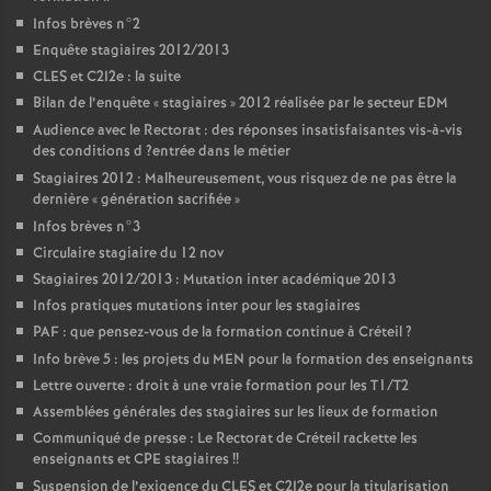
Infos brèves n°2
Enquête stagiaires 2012/2013
CLES
et C2I2e : la suite
Bilan de l’enquête «
stagiaires
» 2012 réalisée par le secteur
EDM
Audience avec le Rectorat : des réponses insatisfaisantes vis-à-vis
des conditions d
?entrée dans le métier
Stagiaires 2012 : Malheureusement, vous risquez de ne pas être la
dernière «
génération sacrifiée
»
Infos brèves n°3
Circulaire stagiaire du 12 nov
Stagiaires 2012/2013 : Mutation inter académique 2013
Infos pratiques mutations inter pour les stagiaires
PAF
: que pensez-vous de la formation continue à Créteil
?
Info brève 5 : les projets du
MEN
pour la formation des enseignants
Lettre ouverte : droit à une vraie formation pour les T1/T2
Assemblées générales des stagiaires sur les lieux de formation
Communiqué de presse : Le Rectorat de Créteil rackette les
enseignants et
CPE
stagiaires
!!
Suspension de l’exigence du
CLES
et C2I2e pour la titularisation