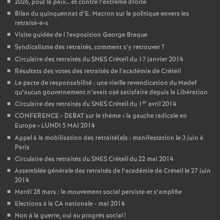
2026, pour la paix… et contre l’extrême droite
Bilan du quinquennat d’E. Macron sur la politique envers les
retraité-e-s
Visite guidée de l
?exposition George Braque
Syndicalisme des retraités, comment s’y retrouver
?
Circulaire des retraités du
SNES
Créteil du 17 janvier 2014
Résultats des votes des retraités de l’académie de Créteil
Le pacte de responsabilité : une vieille revendication du Medef
qu’aucun gouvernement n’avait osé satisfaire depuis la Libération
er
Circulaire des retraités du
SNES
Créteil du 1
avril 2014
CONFERENCE
-
DEBAT
sur le thème «
la gauche radicale en
Europe
»
LUNDI
5
MAI
2014
Appel à la mobilisation des retraité(e)s : manifestation le 3 juin à
Paris
Circulaire des retraités du
SNES
Créteil du 22 mai 2014
Assemblée générale des retraités de l’académie de Créteil le 27 juin
2014
Mardi 28 mars : le mouvement social persiste et s’amplifie
Elections à la
CA
nationale - mai 2014
Non à la guerre, oui au progrès social
!