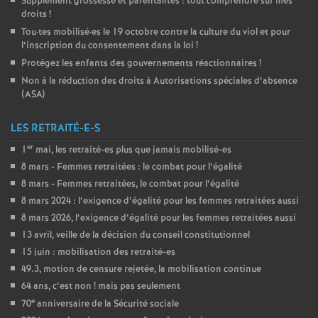
Supplément grossesse et parentalités : tout comprendre sur mes
droits
!
Tou
·
tes mobilisé
·
es le 19 octobre contre la culture du viol et pour
l’inscription du consentement dans la loi
!
Protégez les enfants des gouvernements réactionnaires
!
Non à la réduction des droits à Autorisations spéciales d’absence
(
ASA
)
LES RETRAITÉ-E-S
er
1
mai, les retraité-es plus que jamais mobilisé-es
8 mars - Femmes retraitées : le combat pour l’égalité
8 mars - Femmes retraitées, le combat pour l’égalité
8 mars 2024 : l’exigence d’égalité pour les femmes retraitées aussi
8 mars 2026, l’exigence d’égalité pour les femmes retraitées aussi
13 avril, veille de la décision du conseil constitutionnel
15 juin : mobilisation des retraité-es
49.3, motion de censure rejetée, la mobilisation continue
64 ans, c’est non
! mais pas seulement
e
70
anniversaire de la Sécurité sociale