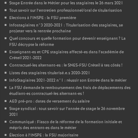
Stage Entrée dans le Métier pour les stagiaires le 26 mars 2021
Tout savoir sur l’entretien professionnel/oral de titularisation
Elections à l’
INSPE
: la
FSU
première
Infostagiaires n°3 2020-2021 : Titularisation des stagiaires, se
projeter vers la rentrée prochaine
Quel concours et quelle formation pour devenir enseignant
? La
FSU
décrypte la réforme
Enseignant-es et
CPE
stagiaires affecté-es dans l’académie de
Créteil 2021-2022
Contractuel-les alternant-es : le
SNES
-
FSU
Créteil à tes côtés
!
Listes des stagiaires titularisé.e.s 2020-2021
InfoStagiaires 2021-2022 n°1 : réussir son Entrée dans le métier
La
FSU
demande le remboursement des frais de déplacements des
étudiant-es contractuel-les alternant-es
!
AED
pré-pro : dates de versement du salaire
Stage syndical : tout savoir sur l’année de stage le 26 novembre
2021
Communiqué : Fiasco de la réforme de la formation initiale et
mépris des entrant-es dans le métier
Élection à l’
INSPE
: la
FSU
majoritaire