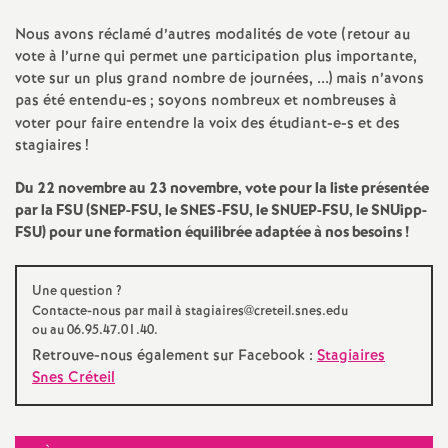
é
Nous avons réclamé d’autres modalités de vote (retour au
vote à l’urne qui permet une participation plus importante,
O
vote sur un plus grand nombre de journées, ...) mais n’avons
pas été entendu-es
; soyons nombreux et nombreuses à
voter pour faire entendre la voix des étudiant-e-s et des
r
stagiaires
!
l
Du 22 novembre au 23 novembre, vote pour la liste présentée
par la
FSU
(
SNEP
-
FSU
, le
SNES
-
FSU
, le
SNUEP
-
FSU
, le SNUipp-
é
FSU
) pour une formation équilibrée adaptée à nos besoins
!
a
Une question
?
Contacte-nous par mail à stagiaires@creteil.snes.edu
n
ou au 06.95.47.01.40.
Retrouve-nous également sur Facebook :
Stagiaires
Snes Créteil
s
T