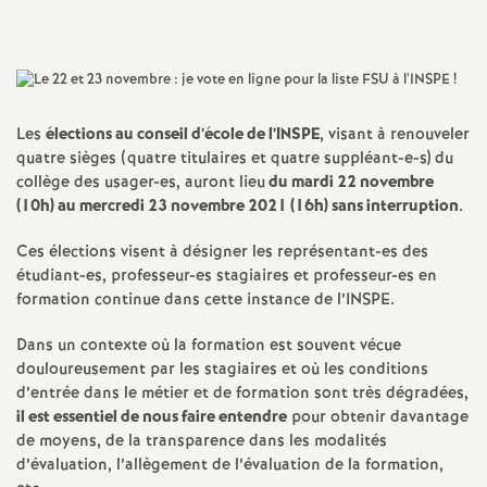
a
t
Les
élections au conseil d’école de l’
INSPE
, visant à renouveler
i
quatre sièges (quatre titulaires et quatre suppléant-e-s) du
collège des usager-es, auront lieu
du mardi 22 novembre
o
(10h) au mercredi 23 novembre 2021 (16h) sans interruption
.
Ces élections visent à désigner les représentant-es des
n
étudiant-es, professeur-es stagiaires et professeur-es en
formation continue dans cette instance de l’
INSPE
.
a
Dans un contexte où la formation est souvent vécue
l
douloureusement par les stagiaires et où les conditions
d’entrée dans le métier et de formation sont très dégradées,
il est essentiel de nous faire entendre
pour obtenir davantage
d
de moyens, de la transparence dans les modalités
d’évaluation, l’allègement de l’évaluation de la formation,