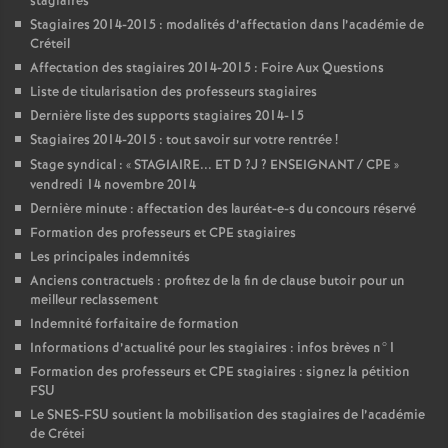
stagiaires
Stagiaires 2014-2015 : modalités d’affectation dans l’académie de
Créteil
Affectation des stagiaires 2014-2015 : Foire Aux Questions
Liste de titularisation des professeurs stagiaires
Dernière liste des supports stagiaires 2014-15
Stagiaires 2014-2015 : tout savoir sur votre rentrée
!
Stage syndical : «
STAGIAIRE
...
ET
D
?J
?
ENSEIGNANT
/
CPE
»
vendredi 14 novembre 2014
Dernière minute : affectation des lauréat-e-s du concours réservé
Formation des professeurs et
CPE
stagiaires
Les principales indemnités
Anciens contractuels : profitez de la fin de clause butoir pour un
meilleur reclassement
Indemnité forfaitaire de formation
Informations d’actualité pour les stagiaires : infos brèves n°1
Formation des professeurs et
CPE
stagiaires : signez la pétition
FSU
Le
SNES
-
FSU
soutient la mobilisation des stagiaires de l’académie
de Crétei