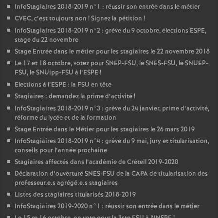
InfoStagiaires 2018-2019 n°1 : réussir son entrée dans le métier
CVEC
, c’est toujours non
! Signez la pétition
!
InfoStagiaires 2018-2019 n°2 : grève du 9 octobre, élections
ESPE
,
stage du 22 novembre
Stage Entrée dans le métier pour les stagiaires le 22 novembre 2018
Le 17 et 18 octobre, votez pour
SNEP
-
FSU
, le
SNES
-
FSU
, le
SNUEP
-
FSU
, le SNUipp-
FSU
à l’
ESPE
!
Elections à l’
ESPE
: la
FSU
en tête
Stagiaires : demandez la prime d’activité
!
InfoStagiaires 2018-2019 n°3 : grève du 24 janvier, prime d’activité,
réforme du lycée et de la formation
Stage Entrée dans le Métier pour les stagiaires le 26 mars 2019
InfoStagiaires 2018-2019 n°4 : grève du 9 mai, jury et titularisation,
conseils pour l’année prochaine
Stagiaires affectés dans l’académie de Créteil 2019-2020
Déclaration d’ouverture
SNES
-
FSU
de la
CAPA
de titularisation des
professeur.e.s agrégé.e.s stagiaires
Listes des stagiaires titularisés 2018-2019
InfoStagiaires 2019-2020 n°1 : réussir son entrée dans le métier