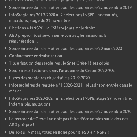
Le 15 et 16 octobre, on vote pour la liste
FSU
à l’
INSPE
!
Stage Entrée dans le métier pour les stagiaires le 22 novembre 2019
InfoStagiaires 2019-2020 n°2 : élections
INSPE
, indemnités,
mutations, stage du 22 novembre
Elections à l’
INSPE
: la
FSU
toujours majoritaire
AED
prépro : tout savoir sur le contrat, les missions, la
rémunération...
Stage Entrée dans le Métier pour les stagiaires le 20 mars 2020
Confinement et titularisation
Titularisation des stagiaires : le Snes Créteil à tes côtés
Stagiaires affecté-e-s dans l’académie de Créteil 2020-2021
Listes des stagiaires titularisé.e.s 2019-2020
Infostagiaires de rentrée n°1 2020-2021 : réussir son entrée dans le
métier
InfoStagiaires 2020-2021 n°2 : élections
INSPE
, stage 27 novembre,
indemnités, mutations
Stage Entrée dans le métier pour les stagiaires le 27 novembre 2020
Le rectorat de Créteil ne doit pas faire d’économies sur le dos des
AED
pré-pro
!
Du 16 au 19 mars, votez en ligne pour la
FSU
à l’
INSPE
!