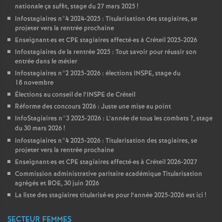
nationale ça suffit, stage du 27 mars 2025
!
Infostagiaires n°4 2024-2025 : Titularisation des stagiaires, se
projeter vers la rentrée prochaine
Enseignant
·
es et
CPE
stagiaires affecté
·
es à Créteil 2025-2026
Infostagiaires de la rentrée 2025 : Tout savoir pour réussir son
entrée dans le métier
Infostagiaires n°2 2025-2026 : élections
INSPE
, stage du
18 novembre
Élections au conseil de l’
INSPE
de Créteil
Réforme des concours 2026 : Juste une mise au point
InfoStagiaires n°3 2025-2026 : L’année de tous les combats
?, stage
du 30 mars 2026
!
Infostagiaires n°4 2025-2026 : Titularisation des stagiaires, se
projeter vers la rentrée prochaine
Enseignant
·
es et
CPE
stagiaires affecté
·
es à Créteil 2026-2027
Commission administrative paritaire académique Titularisation
agrégés et
BOE
, 30 juin 2026
La liste des stagiaires titularisé
·
es pour l’année 2025-2026 est ici
!
SECTEUR FEMMES