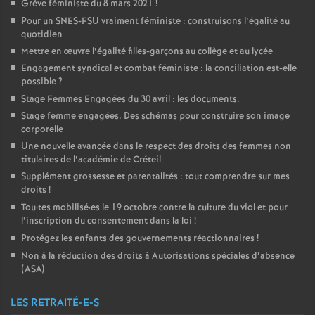
Grève féministe du 8 mars 2021
!
Pour un
SNES
-
FSU
vraiment féministe : construisons l’égalité au
quotidien
Mettre en œuvre l’égalité filles-garçons au collège et au lycée
Engagement syndical et combat féministe : la conciliation est-elle
possible
?
Stage Femmes Engagées du 30 avril : les documents.
Stage femme engagées. Des schémas pour construire son image
corporelle
Une nouvelle avancée dans le respect des droits des femmes non
titulaires de l’académie de Créteil
Supplément grossesse et parentalités : tout comprendre sur mes
droits
!
Tou
·
tes mobilisé
·
es le 19 octobre contre la culture du viol et pour
l’inscription du consentement dans la loi
!
Protégez les enfants des gouvernements réactionnaires
!
Non à la réduction des droits à Autorisations spéciales d’absence
(
ASA
)
LES RETRAITÉ-E-S