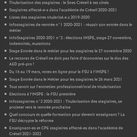
Titularisation des stagiaires : le Snes Créteil à tes côtés
Stagiaires affecté-e-s dans l’académie de Créteil 2020-2021
Listes des stagiaires titularisé.e.s 2019-2020
Infostagiaires de rentrée n°1 2020-2021 : réussir son entrée dans le
métier
InfoStagiaires 2020-2021 n°2 : élections
INSPE
, stage 27 novembre,
indemnités, mutations
Stage Entrée dans le métier pour les stagiaires le 27 novembre 2020
Le rectorat de Créteil ne doit pas faire d’économies sur le dos des
AED
pré-pro
!
Du 16 au 19 mars, votez en ligne pour la
FSU
à l’
INSPE
!
Stage Entrée dans le Métier pour les stagiaires le 26 mars 2021
Tout savoir sur l’entretien professionnel/oral de titularisation
Elections à l’
INSPE
: la
FSU
première
Infostagiaires n°3 2020-2021 : Titularisation des stagiaires, se
projeter vers la rentrée prochaine
Quel concours et quelle formation pour devenir enseignant
? La
FSU
décrypte la réforme
Enseignant-es et
CPE
stagiaires affecté-es dans l’académie de
Créteil 2021-2022