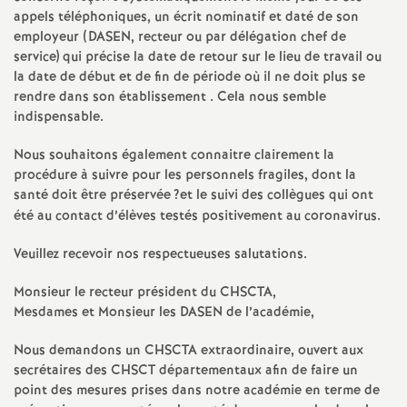
appels téléphoniques, un écrit nominatif et daté de son
é
employeur (
DASEN
, recteur ou par délégation chef de
service) qui précise la date de retour sur le lieu de travail ou
O
la date de début et de fin de période où il ne doit plus se
rendre dans son établissement . Cela nous semble
r
indispensable.
Nous souhaitons également connaitre clairement la
l
procédure à suivre pour les personnels fragiles, dont la
santé doit être préservée
?et le suivi des collègues qui ont
é
été au contact d’élèves testés positivement au coronavirus.
a
Veuillez recevoir nos respectueuses salutations.
Monsieur le recteur président du
CHSCTA
,
n
Mesdames et Monsieur les
DASEN
de l’académie,
s
Nous demandons un
CHSCTA
extraordinaire, ouvert aux
secrétaires des
CHSCT
départementaux afin de faire un
point des mesures prises dans notre académie en terme de
T