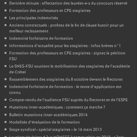
Dernière minute : affectation des lauréat-e-s du concours réservé
Formation des professeurs et
CPE
stagiaires
Les principales indemnités
Anciens contractuels : profitez de la fin de clause butoir pour un
meilleur reclassement
Indemnité forfaitaire de formation
Informations d’actualité pour les stagiaires : infos brèves n°1
Formation des professeurs et
CPE
stagiaires : signez la pétition
FSU
Le
SNES
-
FSU
soutient la mobilisation des stagiaires de l’académie
de Crétei
Rassemblement des stagiaires du 8 octobre devant le Rectorat
Indemnité forfaitaire de formation : le texte d’application est
connu
Compte-rendu de l’audience
FSU
auprès du Rectorat et de l’
ESPE
Mutations inter-académiques : comment ça marche
?
Bulletin mutations inter-académiques 2014
Modalités d’évaluation de la formation
Stage syndical «
spécial stagiaires
» le 16 mars 2015