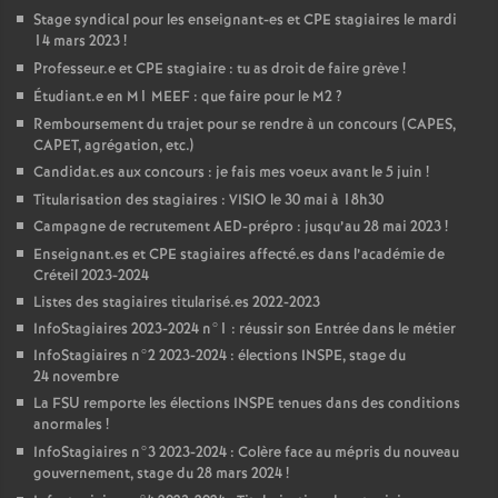
Stage syndical pour les enseignant-es et
CPE
stagiaires le mardi
14 mars 2023
!
Professeur.e et
CPE
stagiaire : tu as droit de faire grève
!
Étudiant.e en M1
MEEF
: que faire pour le M2
?
Remboursement du trajet pour se rendre à un concours (
CAPES
,
CAPET
, agrégation, etc.)
Candidat.es aux concours : je fais mes voeux avant le 5 juin
!
Titularisation des stagiaires :
VISIO
le 30 mai à 18h30
Campagne de recrutement
AED
-prépro : jusqu’au 28 mai 2023
!
Enseignant.es et
CPE
stagiaires affecté.es dans l’académie de
Créteil 2023-2024
Listes des stagiaires titularisé.es 2022-2023
InfoStagiaires 2023-2024 n°1 : réussir son Entrée dans le métier
InfoStagiaires n°2 2023-2024 : élections
INSPE
, stage du
24 novembre
La
FSU
remporte les élections
INSPE
tenues dans des conditions
anormales
!
InfoStagiaires n°3 2023-2024 : Colère face au mépris du nouveau
gouvernement, stage du 28 mars 2024
!