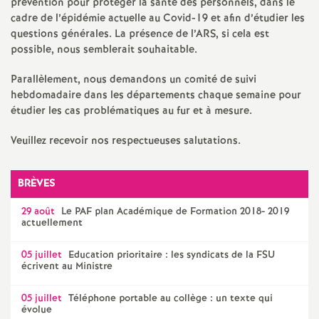
prévention pour protéger la santé des personnels, dans le
cadre de l’épidémie actuelle au Covid-19 et afin d’étudier les
o
questions générales. La présence de l’
ARS
, si cela est
possible, nous semblerait souhaitable.
u
Parallèlement, nous demandons un comité de suivi
hebdomadaire dans les départements chaque semaine pour
r
étudier les cas problématiques au fur et à mesure.
s
Veuillez recevoir nos respectueuses salutations.
BRÈVES
29 août
Le
PAF
plan Académique de Formation 2018- 2019
actuellement
05 juillet
Education prioritaire : les syndicats de la
FSU
écrivent au Ministre
05 juillet
Téléphone portable au collège : un texte qui
évolue