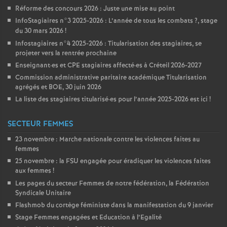
Réforme des concours 2026 : Juste une mise au point
InfoStagiaires n°3 2025-2026 : L’année de tous les combats
?, stage
du 30 mars 2026
!
Infostagiaires n°4 2025-2026 : Titularisation des stagiaires, se
projeter vers la rentrée prochaine
Enseignant
·
es et
CPE
stagiaires affecté
·
es à Créteil 2026-2027
Commission administrative paritaire académique Titularisation
agrégés et
BOE
, 30 juin 2026
La liste des stagiaires titularisé
·
es pour l’année 2025-2026 est ici
!
SECTEUR FEMMES
23 novembre : Marche nationale contre les violences faites au
femmes
25 novembre : la
FSU
engagée pour éradiquer les violences faites
aux femmes
!
Les pages du secteur Femmes de notre fédération, la Fédération
Syndicale Unitaire
Flashmob du cortège féministe dans la manifestation du 9 janvier
Stage Femmes engagées et Education à l’Egalité