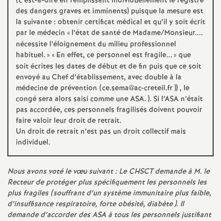
e
(c’est-à-dire en remplissant individuellement le registre
des dangers graves et imminents) puisque la mesure est
s
la suivante : obtenir certificat médical et qu’il y soit écrit
par le médecin «
l’état de santé de Madame/Monsieur....
nécessite l’éloignement du milieu professionnel
E
habituel.
» «
En effet, ce personnel est fragile...
» que
soit écrites les dates de début et de fin puis que ce soit
n
envoyé au Chef d’établissement, avec double à la
médecine de prévention (ce.sema@ac-creteil.fr )) , le
s
congé sera alors saisi comme une
ASA
. ). Si l’
ASA
n’était
pas accordée, ces personnels fragilisés doivent pouvoir
e
faire valoir leur droit de retrait.
Un droit de retrait n’est pas un droit collectif mais
individuel.
i
g
Nous avons voté le vœu suivant : Le
CHSCT
demande à M. le
Recteur de protéger plus spécifiquement les personnels les
plus fragiles (souffrant d’un système immunitaire plus faible,
n
d’insuffisance respiratoire, forte obésité, diabète ). Il
demande d’accorder des
ASA
à tous les personnels justifiant