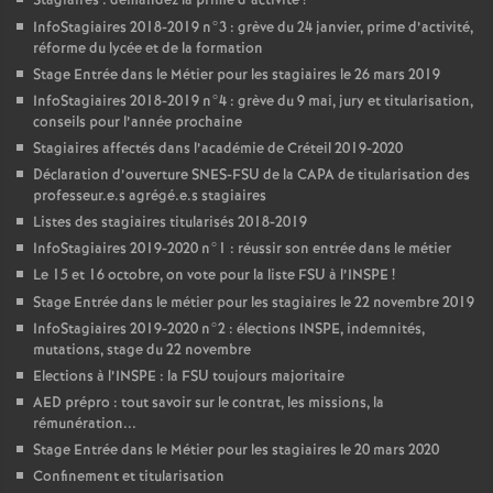
Stagiaires : demandez la prime d’activité
!
InfoStagiaires 2018-2019 n°3 : grève du 24 janvier, prime d’activité,
réforme du lycée et de la formation
Stage Entrée dans le Métier pour les stagiaires le 26 mars 2019
InfoStagiaires 2018-2019 n°4 : grève du 9 mai, jury et titularisation,
conseils pour l’année prochaine
Stagiaires affectés dans l’académie de Créteil 2019-2020
Déclaration d’ouverture
SNES
-
FSU
de la
CAPA
de titularisation des
professeur.e.s agrégé.e.s stagiaires
Listes des stagiaires titularisés 2018-2019
InfoStagiaires 2019-2020 n°1 : réussir son entrée dans le métier
Le 15 et 16 octobre, on vote pour la liste
FSU
à l’
INSPE
!
Stage Entrée dans le métier pour les stagiaires le 22 novembre 2019
InfoStagiaires 2019-2020 n°2 : élections
INSPE
, indemnités,
mutations, stage du 22 novembre
Elections à l’
INSPE
: la
FSU
toujours majoritaire
AED
prépro : tout savoir sur le contrat, les missions, la
rémunération...
Stage Entrée dans le Métier pour les stagiaires le 20 mars 2020
Confinement et titularisation