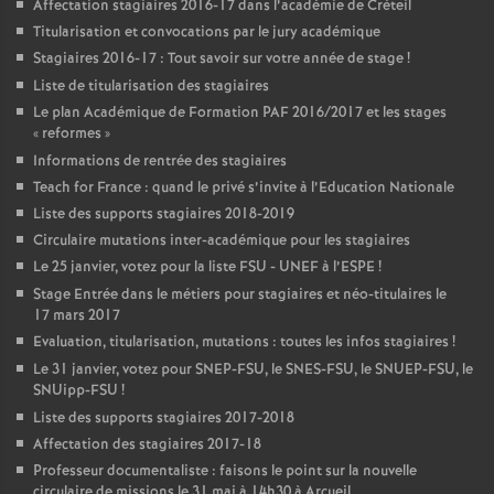
Affectation stagiaires 2016-17 dans l’académie de Créteil
Titularisation et convocations par le jury académique
Stagiaires 2016-17 : Tout savoir sur votre année de stage
!
Liste de titularisation des stagiaires
Le plan Académique de Formation
PAF
2016/2017 et les stages
«
reformes
»
Informations de rentrée des stagiaires
Teach for France : quand le privé s’invite à l’Education Nationale
Liste des supports stagiaires 2018-2019
Circulaire mutations inter-académique pour les stagiaires
Le 25 janvier, votez pour la liste
FSU
-
UNEF
à l’
ESPE
!
Stage Entrée dans le métiers pour stagiaires et néo-titulaires le
17 mars 2017
Evaluation, titularisation, mutations : toutes les infos stagiaires
!
Le 31 janvier, votez pour
SNEP
-
FSU
, le
SNES
-
FSU
, le
SNUEP
-
FSU
, le
SNUipp-
FSU
!
Liste des supports stagiaires 2017-2018
Affectation des stagiaires 2017-18
Professeur documentaliste : faisons le point sur la nouvelle
circulaire de missions le 31 mai à 14h30 à Arcueil