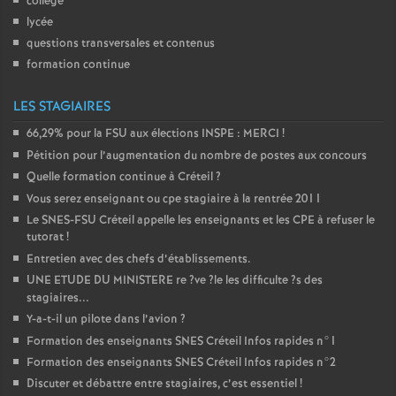
collège
lycée
questions transversales et contenus
formation continue
LES STAGIAIRES
66,29% pour la
FSU
aux élections
INSPE
:
MERCI
!
Pétition pour l’augmentation du nombre de postes aux concours
Quelle formation continue à Créteil
?
Vous serez enseignant ou cpe stagiaire à la rentrée 2011
Le
SNES
-
FSU
Créteil appelle les enseignants et les
CPE
à refuser le
tutorat
!
Entretien avec des chefs d’établissements.
UNE
ETUDE
DU
MINISTERE
re
?ve
?le les difficulte
?s des
stagiaires...
Y-a-t-il un pilote dans l’avion
?
Formation des enseignants
SNES
Créteil Infos rapides n°1
Formation des enseignants
SNES
Créteil Infos rapides n°2
Discuter et débattre entre stagiaires, c’est essentiel
!