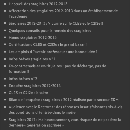
L’accueil des stagiaires 2012-2013
Affectation des stagiaires 2012-2013 dans un établissement de
l’académie
Stagiaires 2012-2013 : Victoire sur le
CLES
et le C2I2e
!!
Quelques conseils pour la rentrée des stagiaires
Mémo stagiaires 2012-2013
Certifications
CLES
et C2I2e : le grand bazar
!
Les emplois d
?avenir professeur : une bonne idée
?
Infos brèves stagiaires n°1
Ex-contractuels et ex-titulaires : pas de décharge, pas de
formation
!!
Infos brèves n°2
Enquête stagiaires 2012/2013
CLES
et C2I2e : la suite
Bilan de l’enquête «
stagiaires
» 2012 réalisée par le secteur
EDM
Audience avec le Rectorat : des réponses insatisfaisantes vis-à-vis
des conditions d
?entrée dans le métier
Stagiaires 2012 : Malheureusement, vous risquez de ne pas être la
dernière «
génération sacrifiée
»