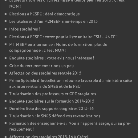
Lauréats titulaires d
?un
M2MEEF
à temps plein en 2015 : c
?est
NON
!
Elections à l’
ESPE
: déni démocratique
Les titulaires d
?un
M2MEEF
à mi-temps en 2015
Infos stagiaires
!
Elections à l’
ESPE
: votez pour la liste unitaire
FSU
-
UNEF
!
M1
MEEF
en alternance : Moins de formation, plus de
compagnonnage : c
?est
NON
!
Enquête stagiaires : votre avis nous intéresse
!
Crise du recrutement : rions un peu
Affectation des stagiaires rentrée 2015
Prime Spéciale d’Installation : réponse favorable du ministère suite
aux interventions du
SNES
et de la
FSU
Titularisation des professeurs et
CPE
stagiaires
Enquête stagiaires sur la formation 2014-2015
Dernière liste des supports stagiaires 2015-16
Titularisation : le
SNES
défend vos revendications
Formation des enseignant-e-s : Non à l’apprentissage, oui au pré-
recrutement
!
Affectation des stagiaires 2015-16 à Créteil