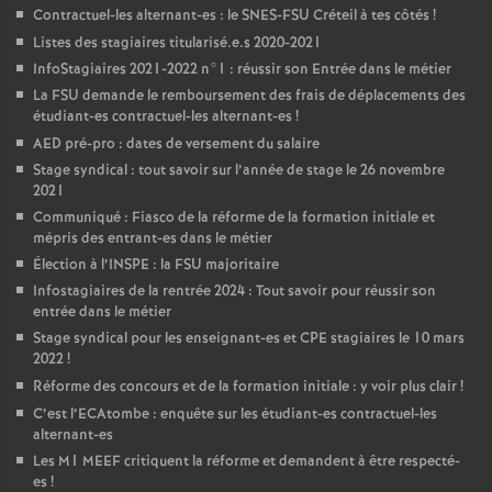
Contractuel-les alternant-es : le
SNES
-
FSU
Créteil à tes côtés
!
Listes des stagiaires titularisé.e.s 2020-2021
InfoStagiaires 2021-2022 n°1 : réussir son Entrée dans le métier
La
FSU
demande le remboursement des frais de déplacements des
étudiant-es contractuel-les alternant-es
!
AED
pré-pro : dates de versement du salaire
Stage syndical : tout savoir sur l’année de stage le 26 novembre
2021
Communiqué : Fiasco de la réforme de la formation initiale et
mépris des entrant-es dans le métier
Élection à l’
INSPE
: la
FSU
majoritaire
Infostagiaires de la rentrée 2024 : Tout savoir pour réussir son
entrée dans le métier
Stage syndical pour les enseignant-es et
CPE
stagiaires le 10 mars
2022
!
Réforme des concours et de la formation initiale : y voir plus clair
!
C’est l’ECAtombe : enquête sur les étudiant-es contractuel-les
alternant-es
Les M1
MEEF
critiquent la réforme et demandent à être respecté-
es
!