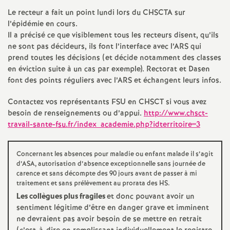
Le recteur a fait un point lundi lors du
CHSCTA
sur
a
l’épidémie en cours.
Il a précisé ce que visiblement tous les recteurs disent, qu’ils
t
ne sont pas décideurs, ils font l’interface avec l’
ARS
qui
prend toutes les décisions (et décide notamment des classes
i
en éviction suite à un cas par exemple). Rectorat et Dasen
font des points réguliers avec l’
ARS
et échangent leurs infos.
o
Contactez vos représentants
FSU
en
CHSCT
si vous avez
besoin de renseignements ou d’appui.
http://www.chsct-
n
travail-sante-fsu.fr/index_academie.php?idterritoire=3
a
Concernant les absences pour maladie ou enfant malade il s’agit
d’
ASA
, autorisation d’absence exceptionnelle sans journée de
l
carence et sans décompte des 90 jours avant de passer à mi
traitement et sans prélèvement au prorata des
HS
.
Les collègues plus fragiles
et donc pouvant avoir un
d
sentiment légitime d’être en danger grave et imminent
ne devraient pas avoir besoin de se mettre en retrait