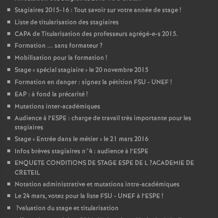
Stagiaires 2015-16 : Tout savoir sur votre année de stage
!
Liste de titularisation des stagiaires
CAPA
de Titularisation des professeurs agrégé-e-s 2015.
Formation ... sans formateur
?
Mobilisation pour la formation
!
Stage «
spécial stagiaire
» le 20 novembre 2015
Formation en danger : signez la pétition
FSU
-
UNEF
!
EAP
: à fond la précarité
!
Mutations inter-académiques
Audience à l’
ESPE
: charge de travail très importante pour les
stagiaires
Stage «
Entrée dans le métier
» le 21 mars 2016
Infos brèves stagiaires n°4 : audience à l’
ESPE
ENQUETE
CONDITIONS
DE
STAGE
ESPE
DE
L
?
ACADEMIE
DE
CRETEIL
Notation administrative et mutations intra-académiques
Le 24 mars, votez pour la liste
FSU
-
UNEF
à l’
ESPE
!
?valuation du stage et titularisation