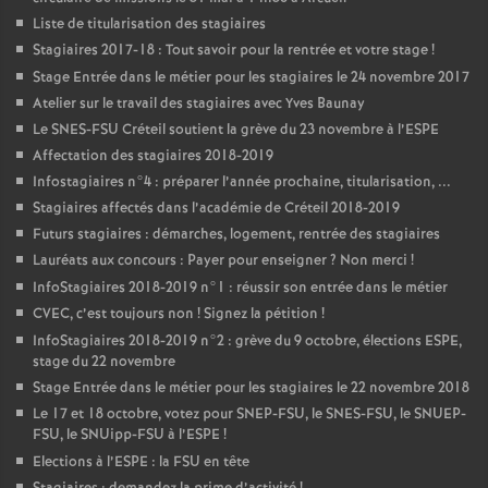
Liste de titularisation des stagiaires
Stagiaires 2017-18 : Tout savoir pour la rentrée et votre stage
!
Stage Entrée dans le métier pour les stagiaires le 24 novembre 2017
Atelier sur le travail des stagiaires avec Yves Baunay
Le
SNES
-
FSU
Créteil soutient la grève du 23 novembre à l’
ESPE
Affectation des stagiaires 2018-2019
Infostagiaires n°4 : préparer l’année prochaine, titularisation, ...
Stagiaires affectés dans l’académie de Créteil 2018-2019
Futurs stagiaires : démarches, logement, rentrée des stagiaires
Lauréats aux concours : Payer pour enseigner
? Non merci
!
InfoStagiaires 2018-2019 n°1 : réussir son entrée dans le métier
CVEC
, c’est toujours non
! Signez la pétition
!
InfoStagiaires 2018-2019 n°2 : grève du 9 octobre, élections
ESPE
,
stage du 22 novembre
Stage Entrée dans le métier pour les stagiaires le 22 novembre 2018
Le 17 et 18 octobre, votez pour
SNEP
-
FSU
, le
SNES
-
FSU
, le
SNUEP
-
FSU
, le SNUipp-
FSU
à l’
ESPE
!
Elections à l’
ESPE
: la
FSU
en tête