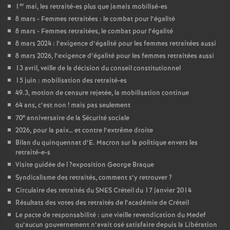
er
1
mai, les retraité-es plus que jamais mobilisé-es
8 mars - Femmes retraitées : le combat pour l’égalité
8 mars - Femmes retraitées, le combat pour l’égalité
8 mars 2024 : l’exigence d’égalité pour les femmes retraitées aussi
8 mars 2026, l’exigence d’égalité pour les femmes retraitées aussi
13 avril, veille de la décision du conseil constitutionnel
15 juin : mobilisation des retraité-es
49.3, motion de censure rejetée, la mobilisation continue
64 ans, c’est non
! mais pas seulement
e
70
anniversaire de la Sécurité sociale
2026, pour la paix… et contre l’extrême droite
Bilan du quinquennat d’E. Macron sur la politique envers les
retraité-e-s
Visite guidée de l
?exposition George Braque
Syndicalisme des retraités, comment s’y retrouver
?
Circulaire des retraités du
SNES
Créteil du 17 janvier 2014
Résultats des votes des retraités de l’académie de Créteil
Le pacte de responsabilité : une vieille revendication du Medef
qu’aucun gouvernement n’avait osé satisfaire depuis la Libération