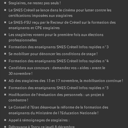
Stagiaires, ne restez pas seuls
!
Le
SNES
Créteil se lance dans le cinéma pour lutter contre les
certifications imposées aux stagiaires
Le
SNES
-
FSU
reçu par le Recteur de Créteil sur la formation des
enseignants et
CPE
stagiaires
Les stagiaires votent pour la première fois aux élections
professionnelles
Formation des enseignants
SNES
Créteil Infos rapides n°3
Se mobiliser pour dénoncer les conditions de stage
!
Formation des enseignants
SNES
Créteil Infos rapides n°4
Candidats aux concours : demandez vos «
aides
» avant le
30 novembre
!
AG
des stagiaires des 15 et 17 novembre, la mobilisation continue
!
Formation des enseignants
SNES
Créteil Infos rapides n°5
Modification de l’évaluation des personnels : un projet à
combattre
!
Le Conseil d
?Etat désavoue la réforme de la formation des
enseignants du Ministère de l
?Education Nationale
!
Appel à témoignages de stagiaires :
Débrayage à Torcy ce jeudi 8 décembre