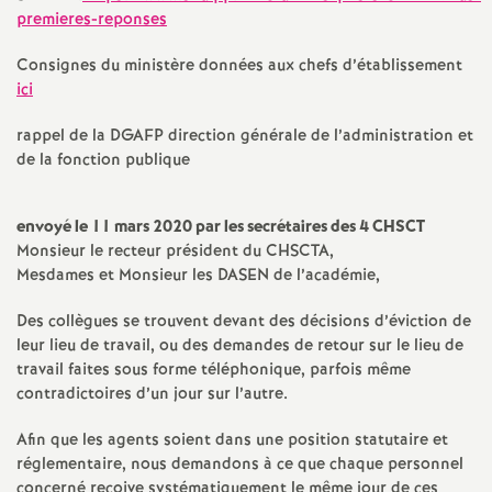
e
premieres-reponses
Consignes du ministère données aux chefs d’établissement
c
ici
o
rappel de la
DGAFP
direction générale de l’administration et
de la fonction publique
n
envoyé le 11 mars 2020 par les secrétaires des 4
CHSCT
d
Monsieur le recteur président du
CHSCTA
,
Mesdames et Monsieur les
DASEN
de l’académie,
d
Des collègues se trouvent devant des décisions d’éviction de
leur lieu de travail, ou des demandes de retour sur le lieu de
e
travail faites sous forme téléphonique, parfois même
contradictoires d’un jour sur l’autre.
g
Afin que les agents soient dans une position statutaire et
r
réglementaire, nous demandons à ce que chaque personnel
concerné reçoive systématiquement le même jour de ces