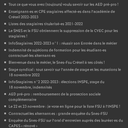
Tout ce que vous avez (toujours) voulu savoir sur les
AED
pré-pro
!
Enseignant-es et
CPE
stagiaires affecté-es dans l’académie de
Créteil 2022-2023
Listes des stagiaires titularisé-es 2021-2022
Le
SNES
et la
FSU
obtiennent la suppression de la
CVEC
pour les
stagiaires
!
InfoStagiaires 2022-2023 n°1 : réussir son Entrée dans le métier
Indemnité de sujétions de formation pour les étudiant-es
contractuel-les alternant-es
Bienvenue dans le métier, le Snes-Fsu Créteil à tes côtés
!
Stage syndical : tout savoir sur l’année de stage et les mutations le
18 novembre 2022
InfoStagiaires n°2 2022-2023 : élections
INSPE
, stage du
18 novembre, indemnités
AED
pré-pro : remboursement de la protection sociale
complémentaire
Le 22 et 23 novembre : je vote en ligne pour la liste
FSU
à l’
INSPE
!
Contractuel
·
les alternant
·
es : grande enquête du Snes-
FSU
Enquête du Snes-
FSU
sur l’oral d’entretien auprès des lauréat•es du
CAPES
«
rénové
»