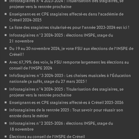
Infostagiaires n°4 2023-2024 : Titularisation des stagiaires, se
projeter vers la rentrée prochaine
Enseignant
·
es et
CPE
stagiaires affecté
·
es dans l’académie de
Créteil 2024-2025
La liste des stagiaires titularisé
·
es pour l’année 2023-2024 est ici
!
Infostagiaires n°2 2024-2025 : élections
INSPE
, stage du
21 novembre
Du 19 au 20 novembre 2024, je vote
FSU
aux élections de l’
INSPE
de
Créteil
!
Avec 67,79% des voix, la
FSU
remporte largement les élections au
conseil de l’
INSPE
2024
InfoStagiaires n°3 2024-2025 : Les chaises musicales à l’Éducation
nationale ça suffit, stage du 27 mars 2025
!
Infostagiaires n°4 2024-2025 : Titularisation des stagiaires, se
projeter vers la rentrée prochaine
Enseignant
·
es et
CPE
stagiaires affecté
·
es à Créteil 2025-2026
Infostagiaires de la rentrée 2025 : Tout savoir pour réussir son
entrée dans le métier
Infostagiaires n°2 2025-2026 : élections
INSPE
, stage du
18 novembre
Élections au conseil de l’
INSPE
de Créteil