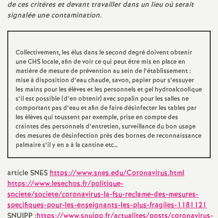
e
de ces critères et devant travailler dans un lieu où serait
signalée une contamination.
m
e
Collectivement, les élus dans le second degré doivent obtenir
une
CHS
locale, afin de voir ce qui peut être mis en place en
matière de mesure de prévention au sein de l’établissement :
n
mise à disposition d’eau chaude, savon, papier pour s’essuyer
les mains pour les élèves et les personnels et gel hydroalcoolique
t
s’il est possible (d’en obtenir) avec sopalin pour les salles ne
comportant pas d’eau et afin de faire désinfecter les tables par
les élèves qui toussent par exemple, prise en compte des
s
craintes des personnels d’entretien, surveillance du bon usage
des mesures de désinfection près des bornes de reconnaissance
palmaire s’il y en a à la cantine etc…
d
article
SNES
https://www.snes.edu/Coronavirus.html
e
https://www.lesechos.fr/politique-
societe/societe/coronavirus-la-fsu-reclame-des-mesures-
S
specifiques-pour-les-enseignants-les-plus-fragiles-1181121
SNUIPP
:
https://www.snuipp.fr/actualites/posts/coronavirus-