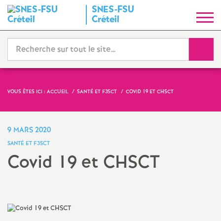
SNES
-
FSU
S
Créteil
y
Reche
n
d
VOUS ÊTES ICI :
ACCUEIL
SANTÉ ET F3SCT
COVID 19 ET
CHSCT
i
9 MARS 2020
c
SANTÉ ET F3SCT
Covid 19 et
CHSCT
a
t
N