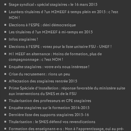
Stage syndical «
spécial stagiaires
» le 16 mars 2015
Lauréats titulaires d
?un
M2MEEF
à temps plein en 2015 : c
?est
NON
!
Elections à l’
ESPE
: déni démocratique
Les titulaires d
?un
M2MEEF
à mi-temps en 2015
Infos stagiaires
!
Elections à l’
ESPE
: votez pour la liste unitaire
FSU
-
UNEF
!
M1
MEEF
en alternance : Moins de formation, plus de
compagnonnage : c
?est
NON
!
Enquête stagiaires : votre avis nous intéresse
!
Crise du recrutement : rions un peu
Affectation des stagiaires rentrée 2015
Prime Spéciale d’Installation : réponse favorable du ministère suite
aux interventions du
SNES
et de la
FSU
Titularisation des professeurs et
CPE
stagiaires
Enquête stagiaires sur la formation 2014-2015
Dernière liste des supports stagiaires 2015-16
Titularisation : le
SNES
défend vos revendications
Formation des enseignant-e-s : Non à l’apprentissage, oui au pré-