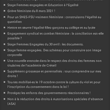
Stage Femmes engagées et Education à l’Egalité
Grève féministe du 8 mars 2021
!
Pour un
SNES
-
FSU
vraiment féministe : construisons l’égalité au
quotidien
Mettre en œuvre l’égalité filles-garçons au collège et au lycée
Engagement syndical et combat féministe : la conciliation est-elle
possible
?
Stage Femmes Engagées du 30 avril : les documents.
Stage femme engagées. Des schémas pour construire son image
corporelle
Une nouvelle avancée dans le respect des droits des femmes non
titulaires de l’académie de Créteil
Supplément grossesse et parentalités : tout comprendre sur mes
droits
!
Tou
·
tes mobilisé
·
es le 19 octobre contre la culture du viol et pour
l’inscription du consentement dans la loi
!
Protégez les enfants des gouvernements réactionnaires
!
Non à la réduction des droits à Autorisations spéciales d’absence
(
ASA
)