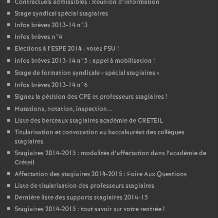
Contractuels admissibles : Réunion d’information
Stage syndical spécial stagiaires
Infos brèves 2013-14 n°3
Infos brèves n°4
Elections à l’
ESPE
2014 : votez
FSU
!
Infos brèves 2013-14 n°5 : appel à mobilisation
!
Stage de formation syndicale «
spécial stagiaires
»
Infos brèves 2013-14 n°6
Signez la pétition des
CPE
et professeurs stagiaires
!
Mutations, notation, inspection...
Liste des berceaux stagiaires académie de
CRETEIL
Titularisation et convocation au baccalauréat des collègues
stagiaires
Stagiaires 2014-2015 : modalités d’affectation dans l’académie de
Créteil
Affectation des stagiaires 2014-2015 : Foire Aux Questions
Liste de titularisation des professeurs stagiaires
Dernière liste des supports stagiaires 2014-15
Stagiaires 2014-2015 : tout savoir sur votre rentrée
!