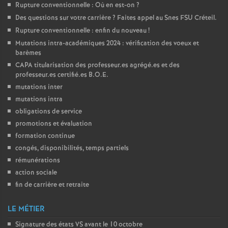
e
Rupture conventionnelle : Où en est-on
?
Des questions sur votre carrière
? Faites appel au Snes
FSU
Créteil.
Rupture conventionnelle : enfin du nouveau
!
c
Mutations intra-académiques 2024 : vérification des voeux et
barèmes
o
CAPA
titularisation des professeur.es agrégé.es et des
professeur.es certifié.es
B.O.E.
n
mutations inter
mutations intra
d
obligations de service
promotions et évaluation
d
formation continue
congés, disponibilités, temps partiels
rémunérations
e
action sociale
fin de carrière et retraite
g
LE MÉTIER
r
Signature des états
VS
avant le 10 octobre