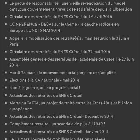
Le pacte de responsabilité : une vieille revendication du Medef
qu’aucun gouvernement n’avait osé satisfaire depuis la Libération
er
Circulaire des retraités du
SNES
Créteil du 1
avril 2014
CONFERENCE
-
DEBAT
sur le thème «
la gauche radicale en
Europe
»
LUNDI
5
MAI
2014
Appel à la mobilisation des retraité(e)s : manifestation le 3 juin à
Paris
Circulaire des retraités du
SNES
Créteil du 22 mai 2014
Assemblée générale des retraités de l’académie de Créteil le 27 juin
2014
Mardi 28 mars : le mouvement social persiste et s’amplifie
Elections à la
CA
nationale - mai 2014
Non à la guerre, oui au progrès social
!
Actualités des retraités du
SNES
Créteil
Alerte au
TAFTA
, un projet de traité entre les Etats-Unis et l’Union
européenne
Actualités des retraités du
SNES
Créteil- Décembre 2014
Complément retraite : un scandale de plus à l’
UMR
!
Actualités des retraités du
SNES
Créteil- Janvier 2015
Le 17 mars, journée de mobilisation des retraité-e-s