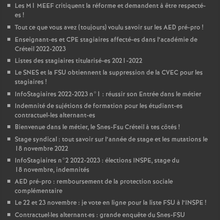
Les M1
MEEF
critiquent la réforme et demandent à être respecté-
es
!
Tout ce que vous avez (toujours) voulu savoir sur les
AED
pré-pro
!
Enseignant-es et
CPE
stagiaires affecté-es dans l’académie de
Créteil 2022-2023
Listes des stagiaires titularisé-es 2021-2022
Le
SNES
et la
FSU
obtiennent la suppression de la
CVEC
pour les
stagiaires
!
InfoStagiaires 2022-2023 n°1 : réussir son Entrée dans le métier
Indemnité de sujétions de formation pour les étudiant-es
contractuel-les alternant-es
Bienvenue dans le métier, le Snes-Fsu Créteil à tes côtés
!
Stage syndical : tout savoir sur l’année de stage et les mutations le
18 novembre 2022
InfoStagiaires n°2 2022-2023 : élections
INSPE
, stage du
18 novembre, indemnités
AED
pré-pro : remboursement de la protection sociale
complémentaire
Le 22 et 23 novembre : je vote en ligne pour la liste
FSU
à l’
INSPE
!
Contractuel
·
les alternant
·
es : grande enquête du Snes-
FSU