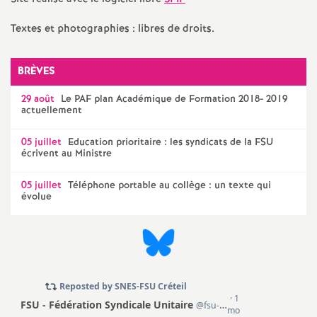
a
Textes et photographies : libres de droits.
t
BRÈVES
i
29 août
Le
PAF
plan Académique de Formation 2018- 2019
actuellement
o
05 juillet
Education prioritaire : les syndicats de la
FSU
écrivent au Ministre
n
05 juillet
Téléphone portable au collège : un texte qui
évolue
a
l
d