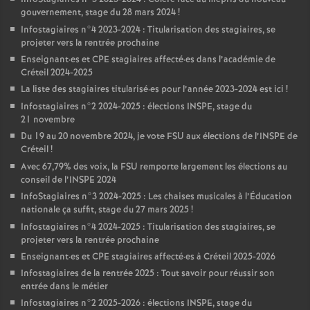
gouvernement, stage du 28 mars 2024
!
Infostagiaires n°4 2023-2024 : Titularisation des stagiaires, se
projeter vers la rentrée prochaine
Enseignant
·
es et
CPE
stagiaires affecté
·
es dans l’académie de
Créteil 2024-2025
La liste des stagiaires titularisé
·
es pour l’année 2023-2024 est ici
!
Infostagiaires n°2 2024-2025 : élections
INSPE
, stage du
21 novembre
Du 19 au 20 novembre 2024, je vote
FSU
aux élections de l’
INSPE
de
Créteil
!
Avec 67,79% des voix, la
FSU
remporte largement les élections au
conseil de l’
INSPE
2024
InfoStagiaires n°3 2024-2025 : Les chaises musicales à l’Éducation
nationale ça suffit, stage du 27 mars 2025
!
Infostagiaires n°4 2024-2025 : Titularisation des stagiaires, se
projeter vers la rentrée prochaine
Enseignant
·
es et
CPE
stagiaires affecté
·
es à Créteil 2025-2026
Infostagiaires de la rentrée 2025 : Tout savoir pour réussir son
entrée dans le métier
Infostagiaires n°2 2025-2026 : élections
INSPE
, stage du