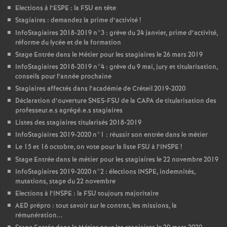
Elections à l’
ESPE
: la
FSU
en tête
Stagiaires : demandez la prime d’activité
!
InfoStagiaires 2018-2019 n°3 : grève du 24 janvier, prime d’activité,
réforme du lycée et de la formation
Stage Entrée dans le Métier pour les stagiaires le 26 mars 2019
InfoStagiaires 2018-2019 n°4 : grève du 9 mai, jury et titularisation,
conseils pour l’année prochaine
Stagiaires affectés dans l’académie de Créteil 2019-2020
Déclaration d’ouverture
SNES
-
FSU
de la
CAPA
de titularisation des
professeur.e.s agrégé.e.s stagiaires
Listes des stagiaires titularisés 2018-2019
InfoStagiaires 2019-2020 n°1 : réussir son entrée dans le métier
Le 15 et 16 octobre, on vote pour la liste
FSU
à l’
INSPE
!
Stage Entrée dans le métier pour les stagiaires le 22 novembre 2019
InfoStagiaires 2019-2020 n°2 : élections
INSPE
, indemnités,
mutations, stage du 22 novembre
Elections à l’
INSPE
: la
FSU
toujours majoritaire
AED
prépro : tout savoir sur le contrat, les missions, la
rémunération...