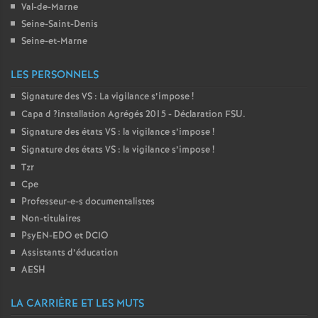
e
Val-de-Marne
Seine-Saint-Denis
m
Seine-et-Marne
e
LES PERSONNELS
Signature des
VS
: La vigilance s’impose
!
n
Capa d
?installation Agrégés 2015 - Déclaration
FSU
.
Signature des états
VS
: la vigilance s’impose
!
t
Signature des états
VS
: la vigilance s’impose
!
Tzr
s
Cpe
Professeur-e-s documentalistes
d
Non-titulaires
PsyEN-
EDO
et
DCIO
e
Assistants d’éducation
AESH
S
LA CARRIÈRE ET LES MUTS