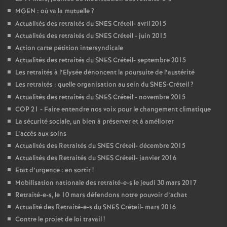
MGEN
: où va la mutuelle
?
Actualités des retraités du
SNES
Créteil- avril 2015
Actualités des retraités du
SNES
Créteil - juin 2015
Action carte pétition intersyndicale
Actualités des retraités du
SNES
Créteil- septembre 2015
Les retraités à l’Elysée dénoncent la poursuite de l’austérité
Les retraités : quelle organisation au sein du
SNES
-Créteil
?
Actualités des retraités du
SNES
Créteil - novembre 2015
COP
21 - Faire entendre nos voix pour le changement climatique
La sécurité sociale, un bien à préserver et à améliorer
L’accès aux soins
Actualités des Retraités du
SNES
Créteil- décembre 2015
Actualités des Retraités du
SNES
Créteil- janvier 2016
Etat d’urgence : en sortir
!
Mobilisation nationale des retraité-e-s le jeudi 30 mars 2017
Retraité-e-s, le 10 mars défendons notre pouvoir d’achat
Actualité des Retraité-e-s du
SNES
Créteil- mars 2016
Contre le projet de loi travail
!