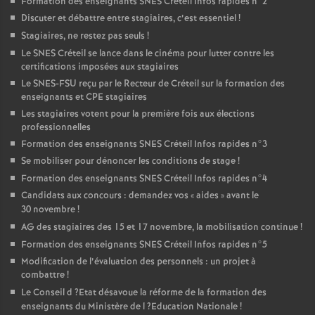
Formation des enseignants
SNES
Créteil Infos rapides n°2
Discuter et débattre entre stagiaires, c’est essentiel
!
o
Stagiaires, ne restez pas seuls
!
Le
SNES
Créteil se lance dans le cinéma pour lutter contre les
u
certifications imposées aux stagiaires
Le
SNES
-
FSU
reçu par le Recteur de Créteil sur la formation des
r
enseignants et
CPE
stagiaires
Les stagiaires votent pour la première fois aux élections
professionnelles
s
Formation des enseignants
SNES
Créteil Infos rapides n°3
Se mobiliser pour dénoncer les conditions de stage
!
Formation des enseignants
SNES
Créteil Infos rapides n°4
Candidats aux concours : demandez vos «
aides
» avant le
30 novembre
!
AG
des stagiaires des 15 et 17 novembre, la mobilisation continue
!
Formation des enseignants
SNES
Créteil Infos rapides n°5
Modification de l’évaluation des personnels : un projet à
combattre
!
Le Conseil d
?Etat désavoue la réforme de la formation des
enseignants du Ministère de l
?Education Nationale
!