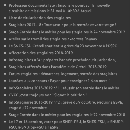
Professeur documentaliste : faisons le point sur la nouvelle
circulaire de missions le 31 mai à 14h30 à Arcueil
Liste de titularisation des stagiaires
Stagiaires 2017-18 : Tout savoir pour la rentrée et votre stage
!
Stage Entrée dans le métier pour les stagiaires le 24 novembre 2017
Atelier sur le travail des stagiaires avec Yves Baunay
Le
SNES
-
FSU
Créteil soutient la grève du 23 novembre à l’
ESPE
Affectation des stagiaires 2018-2019
Infostagiaires n°4 : préparer l’année prochaine, titularisation, ...
Stagiaires affectés dans l’académie de Créteil 2018-2019
Futurs stagiaires : démarches, logement, rentrée des stagiaires
Lauréats aux concours : Payer pour enseigner
? Non merci
!
InfoStagiaires 2018-2019 n°1 : réussir son entrée dans le métier
CVEC
, c’est toujours non
! Signez la pétition
!
InfoStagiaires 2018-2019 n°2 : grève du 9 octobre, élections
ESPE
,
stage du 22 novembre
Stage Entrée dans le métier pour les stagiaires le 22 novembre 2018
Le 17 et 18 octobre, votez pour
SNEP
-
FSU
, le
SNES
-
FSU
, le
SNUEP
-
FSU
, le SNUipp-
FSU
à l’
ESPE
!