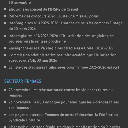
18 novembre
Élections au conseil de l’
INSPE
de Créteil
Réforme des concours 2026 : Juste une mise au point
InfoStagiaires n°3 2025-2026 : L’année de tous les combats
?, stage
du 30 mars 2026
!
Infostagiaires n°4 2025-2026 : Titularisation des stagiaires, se
projeter vers la rentrée prochaine
Enseignant
·
es et
CPE
stagiaires affecté
·
es à Créteil 2026-2027
Commission administrative paritaire académique Titularisation
agrégés et
BOE
, 30 juin 2026
La liste des stagiaires titularisé
·
es pour l’année 2025-2026 est ici
!
SECTEUR FEMMES
23 novembre : Marche nationale contre les violences faites au
femmes
25 novembre : la
FSU
engagée pour éradiquer les violences faites
aux femmes
!
Les pages du secteur Femmes de notre fédération, la Fédération
Syndicale Unitaire
Flashmob du cortège féministe dans la manifestation du 9 janvier