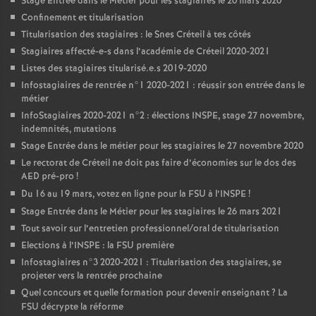
Stage Entrée dans le Métier pour les stagiaires le 20 mars 2020
Confinement et titularisation
Titularisation des stagiaires : le Snes Créteil à tes côtés
Stagiaires affecté-e-s dans l’académie de Créteil 2020-2021
Listes des stagiaires titularisé.e.s 2019-2020
Infostagiaires de rentrée n°1 2020-2021 : réussir son entrée dans le
métier
InfoStagiaires 2020-2021 n°2 : élections
INSPE
, stage 27 novembre,
indemnités, mutations
Stage Entrée dans le métier pour les stagiaires le 27 novembre 2020
Le rectorat de Créteil ne doit pas faire d’économies sur le dos des
AED
pré-pro
!
Du 16 au 19 mars, votez en ligne pour la
FSU
à l’
INSPE
!
Stage Entrée dans le Métier pour les stagiaires le 26 mars 2021
Tout savoir sur l’entretien professionnel/oral de titularisation
Elections à l’
INSPE
: la
FSU
première
Infostagiaires n°3 2020-2021 : Titularisation des stagiaires, se
projeter vers la rentrée prochaine
Quel concours et quelle formation pour devenir enseignant
? La
FSU
décrypte la réforme