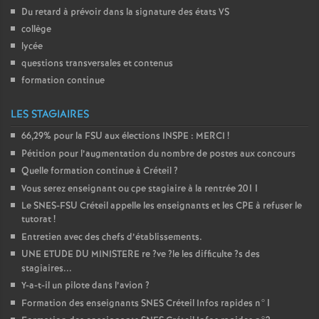
Du retard à prévoir dans la signature des états
VS
é
collège
lycée
O
questions transversales et contenus
formation continue
r
LES STAGIAIRES
l
66,29% pour la
FSU
aux élections
INSPE
:
MERCI
!
Pétition pour l’augmentation du nombre de postes aux concours
é
Quelle formation continue à Créteil
?
Vous serez enseignant ou cpe stagiaire à la rentrée 2011
a
Le
SNES
-
FSU
Créteil appelle les enseignants et les
CPE
à refuser le
tutorat
!
n
Entretien avec des chefs d’établissements.
UNE
ETUDE
DU
MINISTERE
re
?ve
?le les difficulte
?s des
stagiaires...
s
Y-a-t-il un pilote dans l’avion
?
Formation des enseignants
SNES
Créteil Infos rapides n°1
T