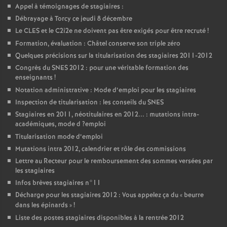
Appel à témoignages de stagiaires :
Débrayage à Torcy ce jeudi 8 décembre
Le
CLES
et le C2i2e ne doivent pas être exigés pour être recruté
!
Formation, évaluation : Châtel conserve son triple zéro
Quelques précisions sur la titularisation des stagiaires 2011-2012
Congrès du
SNES
2012 : pour une véritable formation des
enseignants
!
Notation administrative : Mode d’emploi pour les stagiaires
Inspection de titularisation : les conseils du
SNES
Stagiaires en 2011, néotitulaires en 2012... : mutations intra-
académiques, mode d
?emploi
Titularisation mode d’emploi
Mutations intra 2012, calendrier et rôle des commissions
Lettre au Recteur pour le remboursement des sommes versées par
les stagiaires
Infos brèves stagiaires n°11
Décharge pour les stagiaires 2012 : Vous appelez ça du «
beurre
dans les épinards
»
!
Liste des postes stagiaires disponibles à la rentrée 2012