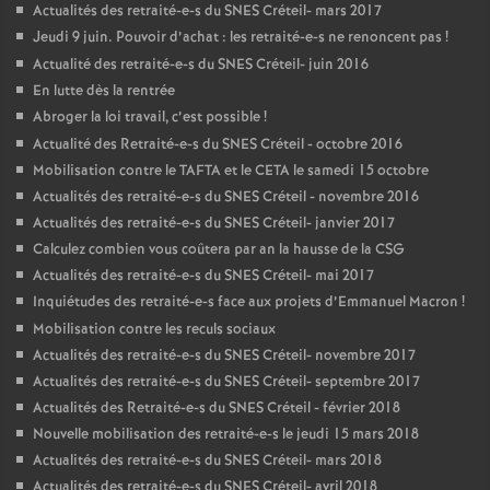
Actualités des retraité-e-s du
SNES
Créteil- mars 2017
Jeudi 9 juin. Pouvoir d’achat : les retraité-e-s ne renoncent pas
!
Actualité des retraité-e-s du
SNES
Créteil- juin 2016
En lutte dès la rentrée
Abroger la loi travail, c’est possible
!
Actualité des Retraité-e-s du
SNES
Créteil - octobre 2016
Mobilisation contre le
TAFTA
et le
CETA
le samedi 15 octobre
Actualités des retraité-e-s du
SNES
Créteil - novembre 2016
Actualités des retraité-e-s du
SNES
Créteil- janvier 2017
Calculez combien vous coûtera par an la hausse de la
CSG
Actualités des retraité-e-s du
SNES
Créteil- mai 2017
Inquiétudes des retraité-e-s face aux projets d’Emmanuel Macron
!
Mobilisation contre les reculs sociaux
Actualités des retraité-e-s du
SNES
Créteil- novembre 2017
Actualités des retraité-e-s du
SNES
Créteil- septembre 2017
Actualités des Retraité-e-s du
SNES
Créteil - février 2018
Nouvelle mobilisation des retraité-e-s le jeudi 15 mars 2018
Actualités des retraité-e-s du
SNES
Créteil- mars 2018
Actualités des retraité-e-s du
SNES
Créteil- avril 2018