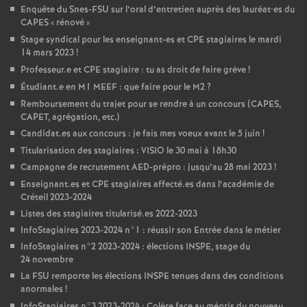
Enquête du Snes-
FSU
sur l’oral d’entretien auprès des lauréat•es du
CAPES
«
rénové
»
Stage syndical pour les enseignant-es et
CPE
stagiaires le mardi
14 mars 2023
!
Professeur.e et
CPE
stagiaire : tu as droit de faire grève
!
Étudiant.e en M1
MEEF
: que faire pour le M2
?
Remboursement du trajet pour se rendre à un concours (
CAPES
,
CAPET
, agrégation, etc.)
Candidat.es aux concours : je fais mes voeux avant le 5 juin
!
Titularisation des stagiaires :
VISIO
le 30 mai à 18h30
Campagne de recrutement
AED
-prépro : jusqu’au 28 mai 2023
!
Enseignant.es et
CPE
stagiaires affecté.es dans l’académie de
Créteil 2023-2024
Listes des stagiaires titularisé.es 2022-2023
InfoStagiaires 2023-2024 n°1 : réussir son Entrée dans le métier
InfoStagiaires n°2 2023-2024 : élections
INSPE
, stage du
24 novembre
La
FSU
remporte les élections
INSPE
tenues dans des conditions
anormales
!
InfoStagiaires n°3 2023-2024 : Colère face au mépris du nouveau