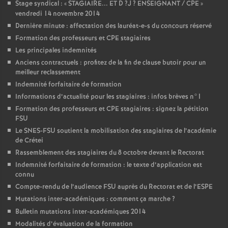
Stage syndical : «
STAGIAIRE
...
ET
D
?J
?
ENSEIGNANT
/
CPE
»
vendredi 14 novembre 2014
Dernière minute : affectation des lauréat-e-s du concours réservé
Formation des professeurs et
CPE
stagiaires
Les principales indemnités
Anciens contractuels : profitez de la fin de clause butoir pour un
meilleur reclassement
Indemnité forfaitaire de formation
Informations d’actualité pour les stagiaires : infos brèves n°1
Formation des professeurs et
CPE
stagiaires : signez la pétition
FSU
Le
SNES
-
FSU
soutient la mobilisation des stagiaires de l’académie
de Crétei
Rassemblement des stagiaires du 8 octobre devant le Rectorat
Indemnité forfaitaire de formation : le texte d’application est
connu
Compte-rendu de l’audience
FSU
auprès du Rectorat et de l’
ESPE
Mutations inter-académiques : comment ça marche
?
Bulletin mutations inter-académiques 2014
Modalités d’évaluation de la formation