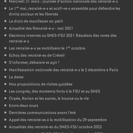
Mercredi 31 mars : journée d’action nationale des retraité-e-s
er
Le 1
mai, retraité-e-s et actif-ve-s ensemble pour défendre les
droits sociaux et les libertés
Le droit de manifester en péril
Actualité des Retraité-e-s - mai 2021
Elections internes au
SNES
-
FSU
2021 Résultats des votes des
retraité-e-s
er
Les retraité-e-s se mobilisent le 1
octobre
Echos des retraité-es de Créteil
S’informer, débattre et agir
!
Manifestation nationale des retraité-e-s le 2 décembre à Paris
La dette
Nos propositions de visites guidées
Les congrès, des moments forts à la
FSU
et au
SNES
Orpéa, Korian et les autres, la bourse ou la vie
Entre deux tours
Dernières communications avant l’été
Appel des retraité-es à la mobilisation du 29 septembre
Actualités des retraité-es du
SNES
-
FSU
octobre 2022