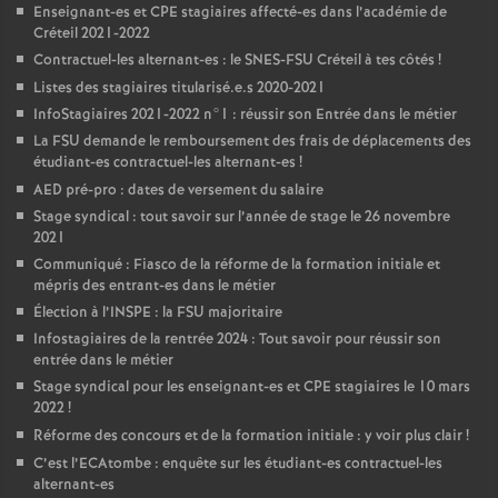
Enseignant-es et
CPE
stagiaires affecté-es dans l’académie de
Créteil 2021-2022
Contractuel-les alternant-es : le
SNES
-
FSU
Créteil à tes côtés
!
Listes des stagiaires titularisé.e.s 2020-2021
InfoStagiaires 2021-2022 n°1 : réussir son Entrée dans le métier
La
FSU
demande le remboursement des frais de déplacements des
étudiant-es contractuel-les alternant-es
!
AED
pré-pro : dates de versement du salaire
Stage syndical : tout savoir sur l’année de stage le 26 novembre
2021
Communiqué : Fiasco de la réforme de la formation initiale et
mépris des entrant-es dans le métier
Élection à l’
INSPE
: la
FSU
majoritaire
Infostagiaires de la rentrée 2024 : Tout savoir pour réussir son
entrée dans le métier
Stage syndical pour les enseignant-es et
CPE
stagiaires le 10 mars
2022
!
Réforme des concours et de la formation initiale : y voir plus clair
!
C’est l’ECAtombe : enquête sur les étudiant-es contractuel-les
alternant-es