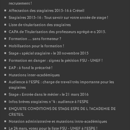
recrutement
!
Affectation des stagiaires 2015-16 à Créteil
Stagiaires 2015-16 : Tout savoir sur votre année de stage
!
Liste de titularisation des stagiaires
CAPA
de Titularisation des professeurs agrégé-e-s 2015.
Formation ... sans formateur
?
Mobilisation pour la formation
!
Stage «
spécial stagiaire
» le 20 novembre 2015
Formation en danger : signez la pétition
FSU
-
UNEF
!
EAP
: à fond la précarité
!
Mutations inter-académiques
Audience à l’
ESPE
: charge de travail très importante pour les
stagiaires
Stage «
Entrée dans le métier
» le 21 mars 2016
Infos brèves stagiaires n°4 : audience à l’
ESPE
ENQUETE
CONDITIONS
DE
STAGE
ESPE
DE
L
?
ACADEMIE
DE
CRETEIL
Notation administrative et mutations intra-académiques
Le 24 mars, votez pour la liste
FSU
-
UNEF
à l’
ESPE
!