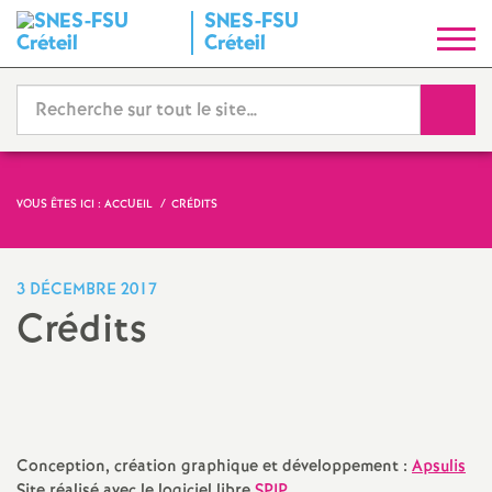
SNES
-
FSU
S
Créteil
y
Reche
n
d
VOUS ÊTES ICI :
ACCUEIL
CRÉDITS
i
3 DÉCEMBRE 2017
c
Crédits
a
t
Conception, création graphique et développement :
Apsulis
N
Site réalisé avec le logiciel libre
SPIP