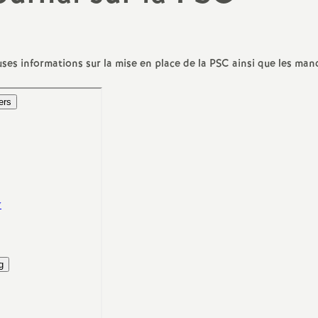
N
évaluation
formation continue
a
inue
es informations sur la mise en place de la
PSC
ainsi que les man
bilités, temps
o
n
t retraite
a
d