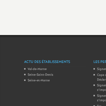
t
ACTU DES ÉTABLISSEMENTS
LES PE
s
Val-de-Marne
Signa
Seine-Saint-Denis
Capa 
Décla
Seine-et-Marne
Signat
s’imp
Signat
s’imp