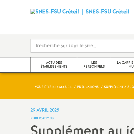
SNES
-
FSU
Créteil
ACTU DES
LES
LA CARRIÈ
ÉTABLISSEMENTS
PERSONNELS
MU
i
VOUS ÊTES ICI :
ACCUEIL
PUBLICATIONS
SUPPLÉMENT AU J
Val-de-Marne
Tzr
mutations inter
Seine-Saint-Denis
Cpe
mutations intra
29 AVRIL 2025
t
PUBLICATIONS
Seine-et-Marne
Professeur-e-s
obligations de 
Supplément au jo
documentalistes