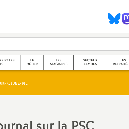
S
y
n
d
RE ET LES
LE
LES
SECTEUR
LES
TS
MÉTIER
STAGIAIRES
FEMMES
RETRAITÉ-
c
OURNAL SUR LA
PSC
collège
a
lycée
service
questions transversales et
urnal sur la
PSC
contenus