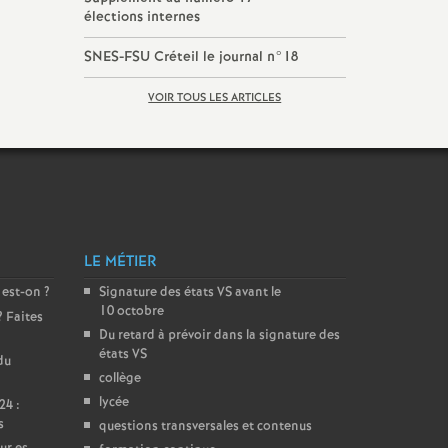
élections internes
SNES
-
FSU
Créteil le journal n°18
VOIR TOUS LES ARTICLES
LE MÉTIER
 est-on
?
Signature des états
VS
avant le
10 octobre
? Faites
Du retard à prévoir dans la signature des
états
VS
du
collège
lycée
24 :
s
questions transversales et contenus