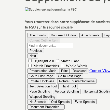
promotions et 
Non-titulaires
formation cont
PsyEN-
EDO
et
DCIO
Vous trouverez dans notre supplément de nombreus
t
la
FSU
sur la sécurité sociale
congés, disponi
Assistants d’éducation
partiels
i
AESH
rémunérations
action sociale
fin de carrière e
l