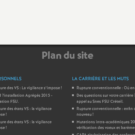
e
m
e
Plan du site
n
RSONNELS
LA CARRIÈRE ET LES MUTS
ture des
VS
: La vigilance s’impose
!
Rupture conventionnelle : Où en
d
?installation Agrégés 2015 -
Des questions sur votre carrière
d
ration
FSU
.
appel au Snes
FSU
Créteil.
ure des états
VS
: la vigilance
Rupture conventionnelle : enfin 
e
ose
!
nouveau
!
ure des états
VS
: la vigilance
Mutations intra-académiques 20
ose
!
vérification des voeux et barème
S