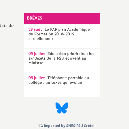
Technique Académique
outils pour les militant-e-s
BRÈVES
dats de
Groupe
29 août
LGBTQIA
Le
PAF
plan Académique
+
de Formation 2018- 2019
actuellement
élections professionnelles
05 juillet
Education prioritaire : les
syndicats de la
FSU
écrivent au
Ministre
05 juillet
Téléphone portable au
collège : un texte qui évolue