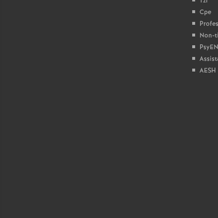
Tzr
Cpe
Profes
Non-ti
PsyEN
Assist
AESH