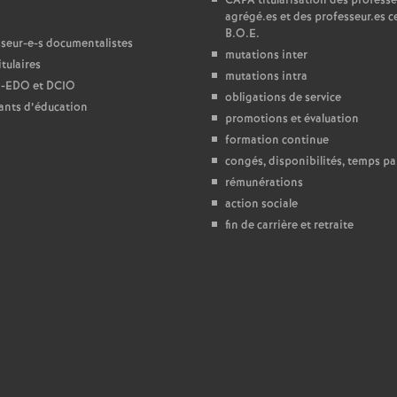
CAPA
titularisation des professe
agrégé.es et des professeur.es ce
e
B.O.E.
seur-e-s documentalistes
mutations inter
tulaires
c
mutations intra
-
EDO
et
DCIO
obligations de service
ants d’éducation
o
promotions et évaluation
formation continue
n
congés, disponibilités, temps par
rémunérations
action sociale
d
fin de carrière et retraite
d
e
g