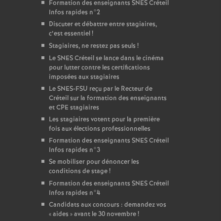
Formation des enseignants
SNES
Créteil
Infos rapides n°2
Discuter et débattre entre stagiaires,
c’est essentiel
!
Stagiaires, ne restez pas seuls
!
Le
SNES
Créteil se lance dans le cinéma
pour lutter contre les certifications
imposées aux stagiaires
Le
SNES
-
FSU
reçu par le Recteur de
Créteil sur la formation des enseignants
et
CPE
stagiaires
Les stagiaires votent pour la première
fois aux élections professionnelles
Formation des enseignants
SNES
Créteil
Infos rapides n°3
Se mobiliser pour dénoncer les
conditions de stage
!
Formation des enseignants
SNES
Créteil
Infos rapides n°4
Candidats aux concours : demandez vos
«
aides
» avant le 30 novembre
!