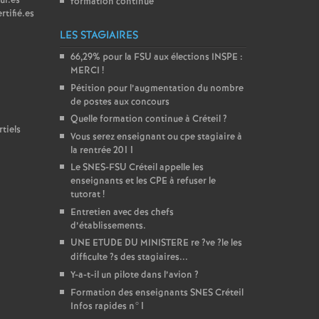
ur.es
formation continue
rtifié.es
LES STAGIAIRES
66,29% pour la
FSU
aux élections
INSPE
:
MERCI
!
Pétition pour l’augmentation du nombre
de postes aux concours
Quelle formation continue à Créteil
?
tiels
Vous serez enseignant ou cpe stagiaire à
la rentrée 2011
Le
SNES
-
FSU
Créteil appelle les
enseignants et les
CPE
à refuser le
tutorat
!
Entretien avec des chefs
d’établissements.
UNE
ETUDE
DU
MINISTERE
re
?ve
?le les
difficulte
?s des stagiaires...
Y-a-t-il un pilote dans l’avion
?
Formation des enseignants
SNES
Créteil
Infos rapides n°1