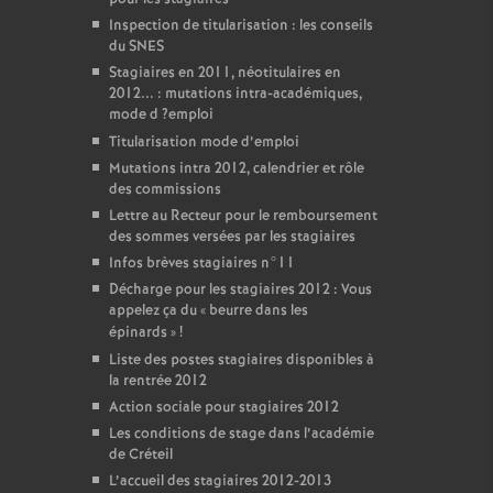
Inspection de titularisation : les conseils
du
SNES
Stagiaires en 2011, néotitulaires en
2012... : mutations intra-académiques,
mode d
?emploi
Titularisation mode d’emploi
Mutations intra 2012, calendrier et rôle
des commissions
Lettre au Recteur pour le remboursement
des sommes versées par les stagiaires
Infos brèves stagiaires n°11
Décharge pour les stagiaires 2012 : Vous
appelez ça du «
beurre dans les
épinards
»
!
Liste des postes stagiaires disponibles à
la rentrée 2012
Action sociale pour stagiaires 2012
Les conditions de stage dans l’académie
de Créteil
L’accueil des stagiaires 2012-2013