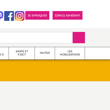
SE SYNDIQUER
ESPACE ADHÉRENT
Recherche sur le 
SANTÉ ET
LES
MILITER
E-S
F3SCT
MOBILISATIONS
formations syndicales
le snes-fsu et son
fonctionnement
Vos élu-e-s en Comité