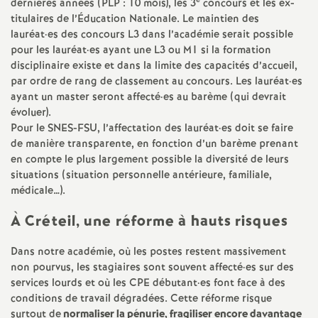
e
dernières années (
PLP
: 10 mois), les 3
concours et les ex-
titulaires de l’Éducation Nationale. Le maintien des
lauréat
·
es des concours L3 dans l’académie serait possible
pour les lauréat
·
es ayant une L3 ou M1 si la formation
disciplinaire existe et dans la limite des capacités d’accueil,
par ordre de rang de classement au concours. Les lauréat
·
es
ayant un master seront affecté
·
es au barème (qui devrait
évoluer).
Pour le
SNES
-
FSU
, l’affectation des lauréat
·
es doit se faire
de manière transparente, en fonction d’un barème prenant
en compte le plus largement possible la diversité de leurs
situations (situation personnelle antérieure, familiale,
médicale…).
À Créteil, une réforme à hauts risques
Dans notre académie, où les postes restent massivement
non pourvus, les stagiaires sont souvent affecté
·
es sur des
services lourds et où les
CPE
débutant
·
es font face à des
conditions de travail dégradées. Cette réforme risque
surtout de
normaliser la pénurie, fragiliser encore davantage