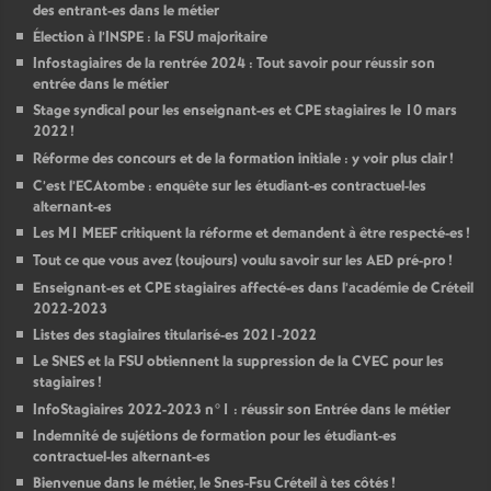
des entrant-es dans le métier
Élection à l’
INSPE
: la
FSU
majoritaire
Infostagiaires de la rentrée 2024 : Tout savoir pour réussir son
entrée dans le métier
Stage syndical pour les enseignant-es et
CPE
stagiaires le 10 mars
2022
!
Réforme des concours et de la formation initiale : y voir plus clair
!
C’est l’ECAtombe : enquête sur les étudiant-es contractuel-les
alternant-es
Les M1
MEEF
critiquent la réforme et demandent à être respecté-es
!
Tout ce que vous avez (toujours) voulu savoir sur les
AED
pré-pro
!
Enseignant-es et
CPE
stagiaires affecté-es dans l’académie de Créteil
2022-2023
Listes des stagiaires titularisé-es 2021-2022
Le
SNES
et la
FSU
obtiennent la suppression de la
CVEC
pour les
stagiaires
!
InfoStagiaires 2022-2023 n°1 : réussir son Entrée dans le métier
Indemnité de sujétions de formation pour les étudiant-es
contractuel-les alternant-es
Bienvenue dans le métier, le Snes-Fsu Créteil à tes côtés
!