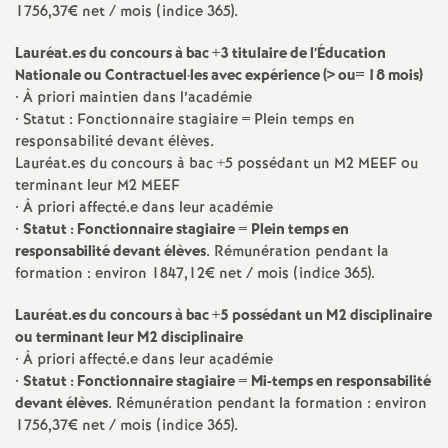
1756,37€ net / mois (indice 365).
o
Lauréat.es du concours à bac +3 titulaire de l’Éducation
Nationale ou Contractuel
·
les avec expérience (> ou= 18 mois)
u
• À priori maintien dans l’académie
• Statut : Fonctionnaire stagiaire = Plein temps en
r
responsabilité devant élèves.
Lauréat.es du concours à bac +5 possédant un M2
MEEF
ou
terminant leur M2
MEEF
s
• À priori affecté.e dans leur académie
•
Statut : Fonctionnaire stagiaire
=
Plein temps en
responsabilité devant élèves
. Rémunération pendant la
formation : environ 1847,12€ net / mois (indice 365).
Lauréat.es du concours à bac +5 possédant un M2 disciplinaire
ou terminant leur M2 disciplinaire
• À priori affecté.e dans leur académie
•
Statut : Fonctionnaire stagiaire
=
Mi-temps en responsabilité
devant élèves
. Rémunération pendant la formation : environ
1756,37€ net / mois (indice 365).