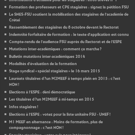
Informations d’actualité pour les stagiaires : infos brèves n°1
Formation des professeurs et
CPE
stagiaires : signez la pétition
FSU
Le
SNES
-
FSU
soutient la mobilisation des stagiaires de l’académie de
Crétei
Rassemblement des stagiaires du 8 octobre devant le Rectorat
Indemnité forfaitaire de formation : le texte d’application est connu
Compte-rendu de l’audience
FSU
auprès du Rectorat et de l’
ESPE
Mutations inter-académiques : comment ça marche
?
Bulletin mutations inter-académiques 2014
Modalités d’évaluation de la formation
Stage syndical «
spécial stagiaires
» le 16 mars 2015
Lauréats titulaires d
?un
M2MEEF
à temps plein en 2015 : c
?est
NON
!
Elections à l’
ESPE
: déni démocratique
Les titulaires d
?un
M2MEEF
à mi-temps en 2015
Infos stagiaires
!
Elections à l’
ESPE
: votez pour la liste unitaire
FSU
-
UNEF
!
M1
MEEF
en alternance : Moins de formation, plus de
compagnonnage : c
?est
NON
!