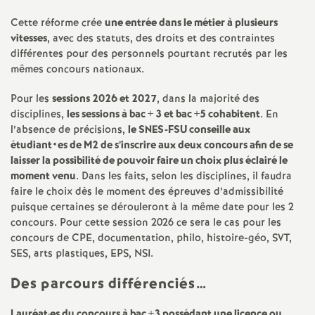
e
Cette réforme crée
une entrée dans le métier à plusieurs
s
vitesses
, avec des statuts, des droits et des contraintes
différentes pour des personnels pourtant recrutés par les
E
mêmes concours nationaux.
Pour les
sessions 2026 et 2027
, dans la majorité des
n
disciplines,
les sessions à bac + 3 et bac +5 cohabitent
. En
l’absence de précisions,
le
SNES
-
FSU
conseille aux
s
étudiant•es de M2 de s’inscrire aux deux concours afin de se
laisser la possibilité de pouvoir faire un choix plus éclairé le
e
moment venu
. Dans les faits, selon les disciplines, il faudra
faire le choix dès le moment des épreuves d’admissibilité
puisque certaines se dérouleront à la même date pour les 2
i
concours. Pour cette session 2026 ce sera le cas pour les
concours de
CPE
, documentation, philo, histoire-géo,
SVT
,
g
SES
, arts plastiques,
EPS
,
NSI
.
n
Des parcours différenciés…
Lauréat
·
es du concours à bac +3 possédant une licence ou