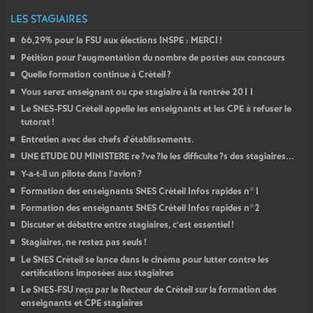
LES STAGIAIRES
66,29% pour la
FSU
aux élections
INSPE
:
MERCI
!
Pétition pour l’augmentation du nombre de postes aux concours
Quelle formation continue à Créteil
?
Vous serez enseignant ou cpe stagiaire à la rentrée 2011
Le
SNES
-
FSU
Créteil appelle les enseignants et les
CPE
à refuser le
tutorat
!
Entretien avec des chefs d’établissements.
UNE
ETUDE
DU
MINISTERE
re
?ve
?le les difficulte
?s des stagiaires...
Y-a-t-il un pilote dans l’avion
?
Formation des enseignants
SNES
Créteil Infos rapides n°1
Formation des enseignants
SNES
Créteil Infos rapides n°2
Discuter et débattre entre stagiaires, c’est essentiel
!
Stagiaires, ne restez pas seuls
!
Le
SNES
Créteil se lance dans le cinéma pour lutter contre les
certifications imposées aux stagiaires
Le
SNES
-
FSU
reçu par le Recteur de Créteil sur la formation des
enseignants et
CPE
stagiaires