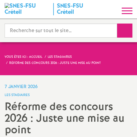
SNES
-
FSU
S
Créteil
y
Reche
n
d
VOUS ÊTES ICI :
ACCUEIL
LES STAGIAIRES
RÉFORME DES CONCOURS 2026 : JUSTE UNE MISE AU POINT
i
c
7 JANVIER 2026
LES STAGIAIRES
a
Réforme des concours
2026 : Juste une mise au
t
point
N