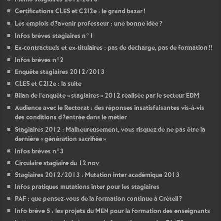
Certifications
CLES
et C2I2e : le grand bazar
!
Les emplois d
?avenir professeur : une bonne idée
?
Infos brèves stagiaires n°1
Ex-contractuels et ex-titulaires : pas de décharge, pas de formation
!!
Infos brèves n°2
Enquête stagiaires 2012/2013
CLES
et C2I2e : la suite
Bilan de l’enquête «
stagiaires
» 2012 réalisée par le secteur
EDM
Audience avec le Rectorat : des réponses insatisfaisantes vis-à-vis
des conditions d
?entrée dans le métier
Stagiaires 2012 : Malheureusement, vous risquez de ne pas être la
dernière «
génération sacrifiée
»
Infos brèves n°3
Circulaire stagiaire du 12 nov
Stagiaires 2012/2013 : Mutation inter académique 2013
Infos pratiques mutations inter pour les stagiaires
PAF
: que pensez-vous de la formation continue à Créteil
?
Info brève 5 : les projets du
MEN
pour la formation des enseignants