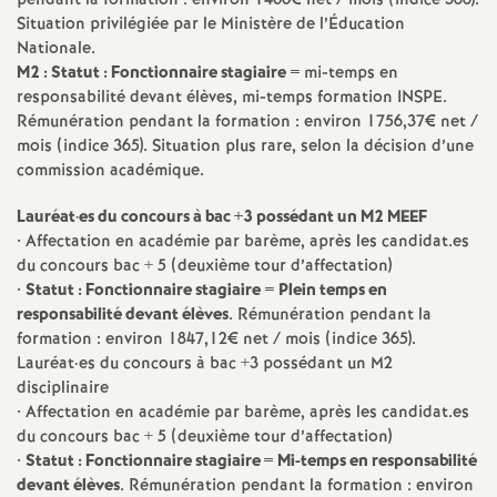
pendant la formation : environ 1400€ net / mois (indice 366).
Situation privilégiée par le Ministère de l’Éducation
é
Nationale.
M2 : Statut : Fonctionnaire stagiaire
= mi-temps en
O
responsabilité devant élèves, mi-temps formation
INSPE
.
Rémunération pendant la formation : environ 1756,37€ net /
r
mois (indice 365). Situation plus rare, selon la décision d’une
commission académique.
l
Lauréat
·
es du concours à bac +3 possédant un M2
MEEF
• Affectation en académie par barème, après les candidat.es
é
du concours bac + 5 (deuxième tour d’affectation)
•
Statut : Fonctionnaire stagiaire
=
Plein temps en
a
responsabilité devant élèves
. Rémunération pendant la
formation : environ 1847,12€ net / mois (indice 365).
Lauréat
·
es du concours à bac +3 possédant un M2
n
disciplinaire
• Affectation en académie par barème, après les candidat.es
s
du concours bac + 5 (deuxième tour d’affectation)
•
Statut : Fonctionnaire stagiaire
=
Mi-temps en responsabilité
T
devant élèves
. Rémunération pendant la formation : environ