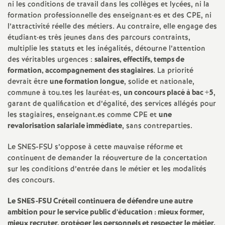
ni les conditions de travail dans les collèges et lycées, ni la
formation professionnelle des enseignant
·
es et des
CPE
, ni
l’attractivité réelle des métiers. Au contraire, elle engage des
étudiant
·
es très jeunes dans des parcours contraints,
multiplie les statuts et les inégalités, détourne l’attention
des véritables urgences :
salaires, effectifs, temps de
formation, accompagnement des stagiaires
. La priorité
devrait être
une formation longue
, solide et nationale,
commune à tou.tes les lauréat
·
es,
un concours placé à bac +5
,
garant de qualification et d’égalité, des services allégés pour
les stagiaires, enseignant.es comme
CPE
et
une
revalorisation salariale immédiate
, sans contreparties.
Le
SNES
-
FSU
s’oppose à cette mauvaise réforme et
continuent de demander la réouverture de la concertation
sur les conditions d’entrée dans le métier et les modalités
des concours.
Le
SNES
-
FSU
Créteil continuera de défendre une autre
ambition pour le service public d’éducation : mieux former,
mieux recruter, protéger les personnels et respecter le métier.