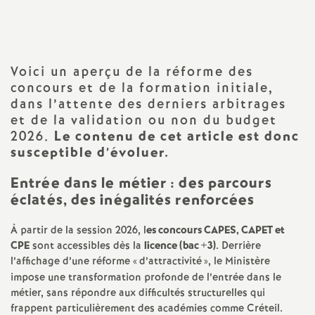
a
t
Voici un aperçu de la réforme des
concours et de la formation initiale,
i
dans l’attente des derniers arbitrages
et de la validation ou non du budget
o
2026.
Le contenu de cet article est donc
susceptible d’évoluer.
n
Entrée dans le métier : des parcours
éclatés, des inégalités renforcées
a
À partir de la session 2026, l
es concours
CAPES
,
CAPET
et
l
CPE
sont accessibles dès la
licence (bac +3)
. Derrière
l’affichage d’une réforme «
d’attractivité
», le Ministère
d
impose une transformation profonde de l’entrée dans le
métier, sans répondre aux difficultés structurelles qui
frappent particulièrement des académies comme Créteil.