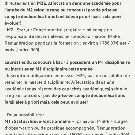
e
directement en
M2E
. Affectation dans une académie pour
l’année du M2 selon le rang au concours (pas de prise en
compte des bonifications familiales à priori mais, cela peut
c
évoluer)
•
M2
: Statut : Fonctionnaire stagiaire = mi-temps en
o
responsabilité devant élèves, mi-temps formation
INSPE
.
Rémunération pendant la formation : environ 1756,37€ net /
n
mois (indice 365)
Lauréat
·
es du concours à bac +3 possédant un M1 disciplinaire
d
ou inscrit
·
es en M1 disciplinaire cette
année
• Inscription obligatoire en master
M2E
, pas de possibilité de
d
terminer le master disciplinaire. Affectation dans une
académie (sous réserve des capacités académiques) selon le
e
rang au concours (pas
de prise en compte des bonifications
familiales à priori mais, cela peut évoluer)
g
• Deux possibilités :
M1 : Statut : Élève-fonctionnaire
= formation
INSPE
+ stages
r
d’observation ou de pratique accompagnée. Rémunération