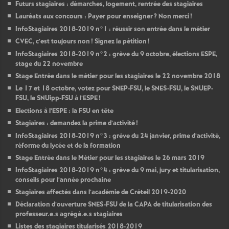
Futurs stagiaires : démarches, logement, rentrée des stagiaires
Lauréats aux concours : Payer pour enseigner
? Non merci
!
InfoStagiaires 2018-2019 n°1 : réussir son entrée dans le métier
CVEC
, c’est toujours non
! Signez la pétition
!
InfoStagiaires 2018-2019 n°2 : grève du 9 octobre, élections
ESPE
,
stage du 22 novembre
Stage Entrée dans le métier pour les stagiaires le 22 novembre 2018
Le 17 et 18 octobre, votez pour
SNEP
-
FSU
, le
SNES
-
FSU
, le
SNUEP
-
FSU
, le SNUipp-
FSU
à l’
ESPE
!
Elections à l’
ESPE
: la
FSU
en tête
Stagiaires : demandez la prime d’activité
!
InfoStagiaires 2018-2019 n°3 : grève du 24 janvier, prime d’activité,
réforme du lycée et de la formation
Stage Entrée dans le Métier pour les stagiaires le 26 mars 2019
InfoStagiaires 2018-2019 n°4 : grève du 9 mai, jury et titularisation,
conseils pour l’année prochaine
Stagiaires affectés dans l’académie de Créteil 2019-2020
Déclaration d’ouverture
SNES
-
FSU
de la
CAPA
de titularisation des
professeur.e.s agrégé.e.s stagiaires
Listes des stagiaires titularisés 2018-2019