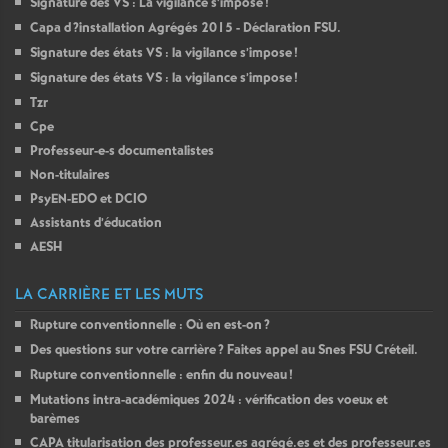
Signature des
VS
: La vigilance s’impose
!
Capa d
?installation Agrégés 2015 - Déclaration
FSU
.
Signature des états
VS
: la vigilance s’impose
!
Signature des états
VS
: la vigilance s’impose
!
Tzr
Cpe
Professeur-e-s documentalistes
Non-titulaires
PsyEN-
EDO
et
DCIO
Assistants d’éducation
AESH
LA CARRIÈRE ET LES MUTS
Rupture conventionnelle : Où en est-on
?
Des questions sur votre carrière
? Faites appel au Snes
FSU
Créteil.
Rupture conventionnelle : enfin du nouveau
!
Mutations intra-académiques 2024 : vérification des voeux et
barèmes
CAPA
titularisation des professeur.es agrégé.es et des professeur.es