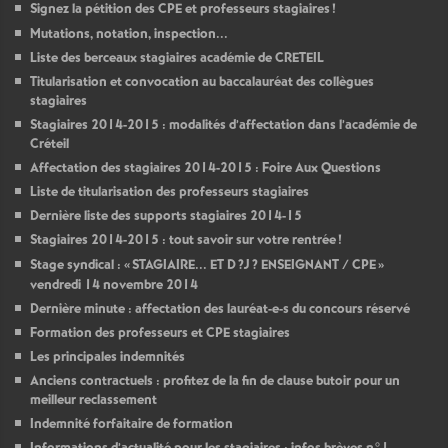
Signez la pétition des
CPE
et professeurs stagiaires
!
Mutations, notation, inspection...
Liste des berceaux stagiaires académie de
CRETEIL
Titularisation et convocation au baccalauréat des collègues
stagiaires
Stagiaires 2014-2015 : modalités d’affectation dans l’académie de
Créteil
Affectation des stagiaires 2014-2015 : Foire Aux Questions
Liste de titularisation des professeurs stagiaires
Dernière liste des supports stagiaires 2014-15
Stagiaires 2014-2015 : tout savoir sur votre rentrée
!
Stage syndical : «
STAGIAIRE
...
ET
D
?J
?
ENSEIGNANT
/
CPE
»
vendredi 14 novembre 2014
Dernière minute : affectation des lauréat-e-s du concours réservé
Formation des professeurs et
CPE
stagiaires
Les principales indemnités
Anciens contractuels : profitez de la fin de clause butoir pour un
meilleur reclassement
Indemnité forfaitaire de formation