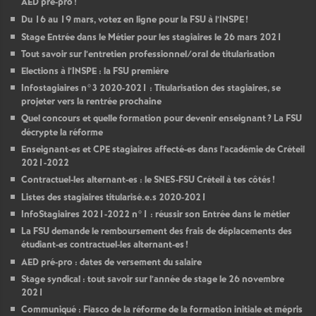
AED
pré-pro
!
Du 16 au 19 mars, votez en ligne pour la
FSU
à l’
INSPE
!
Stage Entrée dans le Métier pour les stagiaires le 26 mars 2021
Tout savoir sur l’entretien professionnel/oral de titularisation
Elections à l’
INSPE
: la
FSU
première
Infostagiaires n°3 2020-2021 : Titularisation des stagiaires, se
projeter vers la rentrée prochaine
Quel concours et quelle formation pour devenir enseignant
? La
FSU
décrypte la réforme
Enseignant-es et
CPE
stagiaires affecté-es dans l’académie de Créteil
2021-2022
Contractuel-les alternant-es : le
SNES
-
FSU
Créteil à tes côtés
!
Listes des stagiaires titularisé.e.s 2020-2021
InfoStagiaires 2021-2022 n°1 : réussir son Entrée dans le métier
La
FSU
demande le remboursement des frais de déplacements des
étudiant-es contractuel-les alternant-es
!
AED
pré-pro : dates de versement du salaire
Stage syndical : tout savoir sur l’année de stage le 26 novembre
2021
Communiqué : Fiasco de la réforme de la formation initiale et mépris