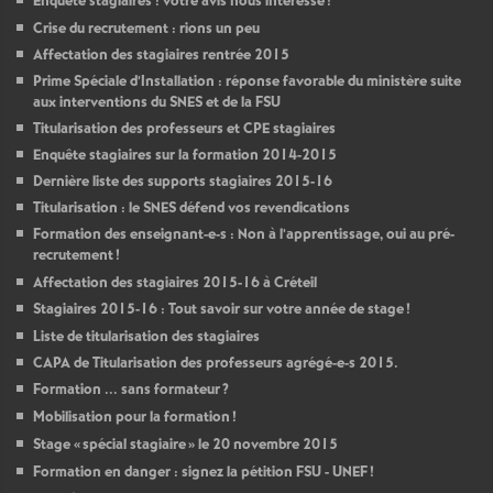
Enquête stagiaires : votre avis nous intéresse
!
Crise du recrutement : rions un peu
Affectation des stagiaires rentrée 2015
Prime Spéciale d’Installation : réponse favorable du ministère suite
aux interventions du
SNES
et de la
FSU
Titularisation des professeurs et
CPE
stagiaires
Enquête stagiaires sur la formation 2014-2015
Dernière liste des supports stagiaires 2015-16
Titularisation : le
SNES
défend vos revendications
Formation des enseignant-e-s : Non à l’apprentissage, oui au pré-
recrutement
!
Affectation des stagiaires 2015-16 à Créteil
Stagiaires 2015-16 : Tout savoir sur votre année de stage
!
Liste de titularisation des stagiaires
CAPA
de Titularisation des professeurs agrégé-e-s 2015.
Formation ... sans formateur
?
Mobilisation pour la formation
!
Stage «
spécial stagiaire
» le 20 novembre 2015
Formation en danger : signez la pétition
FSU
-
UNEF
!