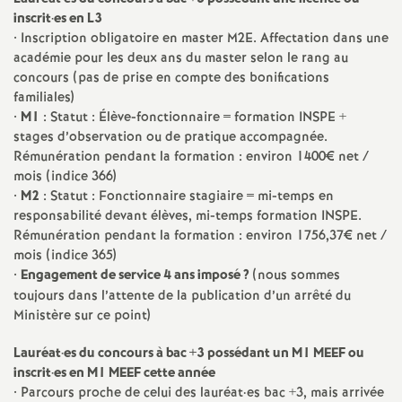
e
inscrit
·
es en L3
• Inscription obligatoire en master
M2E
. Affectation dans une
m
académie pour les deux ans du master selon le rang au
concours (pas de prise en compte des bonifications
e
familiales)
•
M1
: Statut : Élève-fonctionnaire = formation
INSPE
+
stages d’observation ou de pratique accompagnée.
n
Rémunération pendant la formation : environ 1400€ net /
mois (indice 366)
t
•
M2
: Statut : Fonctionnaire stagiaire = mi-temps en
responsabilité devant élèves, mi-temps formation
INSPE
.
s
Rémunération pendant la formation : environ 1756,37€ net /
mois (indice 365)
d
•
Engagement de service 4 ans imposé
?
(nous sommes
toujours dans l’attente de la publication d’un arrêté du
Ministère sur ce point)
e
Lauréat
·
es du concours à bac +3 possédant un M1
MEEF
ou
S
inscrit
·
es en M1
MEEF
cette année
• Parcours proche de celui des lauréat
·
es bac +3, mais arrivée