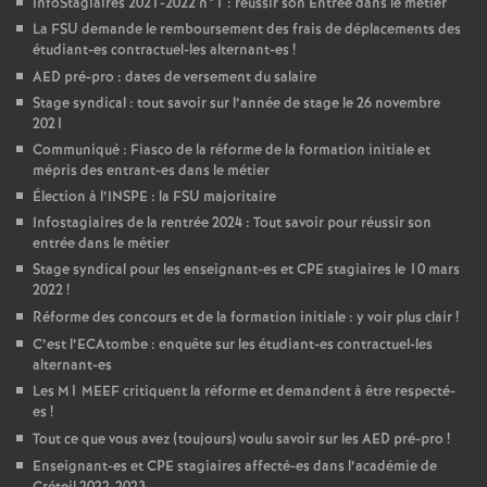
InfoStagiaires 2021-2022 n°1 : réussir son Entrée dans le métier
La
FSU
demande le remboursement des frais de déplacements des
étudiant-es contractuel-les alternant-es
!
AED
pré-pro : dates de versement du salaire
Stage syndical : tout savoir sur l’année de stage le 26 novembre
2021
Communiqué : Fiasco de la réforme de la formation initiale et
mépris des entrant-es dans le métier
Élection à l’
INSPE
: la
FSU
majoritaire
Infostagiaires de la rentrée 2024 : Tout savoir pour réussir son
entrée dans le métier
Stage syndical pour les enseignant-es et
CPE
stagiaires le 10 mars
2022
!
Réforme des concours et de la formation initiale : y voir plus clair
!
C’est l’ECAtombe : enquête sur les étudiant-es contractuel-les
alternant-es
Les M1
MEEF
critiquent la réforme et demandent à être respecté-
es
!
Tout ce que vous avez (toujours) voulu savoir sur les
AED
pré-pro
!
Enseignant-es et
CPE
stagiaires affecté-es dans l’académie de