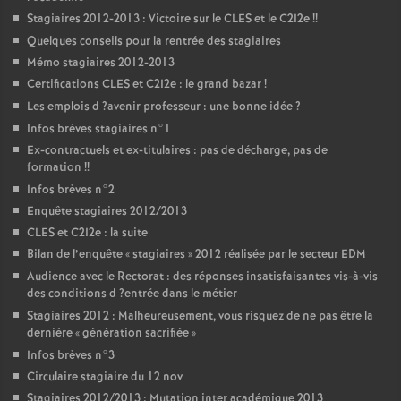
Stagiaires 2012-2013 : Victoire sur le
CLES
et le C2I2e
!!
Quelques conseils pour la rentrée des stagiaires
Mémo stagiaires 2012-2013
Certifications
CLES
et C2I2e : le grand bazar
!
Les emplois d
?avenir professeur : une bonne idée
?
Infos brèves stagiaires n°1
Ex-contractuels et ex-titulaires : pas de décharge, pas de
formation
!!
Infos brèves n°2
Enquête stagiaires 2012/2013
CLES
et C2I2e : la suite
Bilan de l’enquête «
stagiaires
» 2012 réalisée par le secteur
EDM
Audience avec le Rectorat : des réponses insatisfaisantes vis-à-vis
des conditions d
?entrée dans le métier
Stagiaires 2012 : Malheureusement, vous risquez de ne pas être la
dernière «
génération sacrifiée
»
Infos brèves n°3
Circulaire stagiaire du 12 nov
Stagiaires 2012/2013 : Mutation inter académique 2013