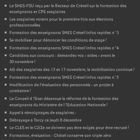
Le
SNES
-
FSU
reçu par le Recteur de Créteil sur la formation des
enseignants et
CPE
stagiaires
Les stagiaires votent pour la première fois aux élections
professionnelles
Formation des enseignants
SNES
Créteil Infos rapides n°3
Se mobiliser pour dénoncer les conditions de stage
!
Formation des enseignants
SNES
Créteil Infos rapides n°4
Candidats aux concours : demandez vos «
aides
» avant le
30 novembre
!
AG
des stagiaires des 15 et 17 novembre, la mobilisation continue
!
Formation des enseignants
SNES
Créteil Infos rapides n°5
Modification de l’évaluation des personnels : un projet à
combattre
!
Le Conseil d
?Etat désavoue la réforme de la formation des
enseignants du Ministère de l
?Education Nationale
!
Appel à témoignages de stagiaires :
Débrayage à Torcy ce jeudi 8 décembre
Le
CLES
et le C2i2e ne doivent pas être exigés pour être recruté
!
Formation, évaluation : Châtel conserve son triple zéro