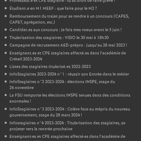
Professeur.e et
CPE
stagiaire : tu as droit de faire grève
!
Étudiant.e en M1
MEEF
: que faire pour le M2
?
Remboursement du trajet pour se rendre à un concours (
CAPES
,
CAPET
, agrégation, etc.)
Candidat.es aux concours : je fais mes voeux avant le 5 juin
!
Titularisation des stagiaires :
VISIO
le 30 mai à 18h30
Campagne de recrutement
AED
-prépro : jusqu’au 28 mai 2023
!
Enseignant.es et
CPE
stagiaires affecté.es dans l’académie de
Créteil 2023-2024
Listes des stagiaires titularisé.es 2022-2023
InfoStagiaires 2023-2024 n°1 : réussir son Entrée dans le métier
InfoStagiaires n°2 2023-2024 : élections
INSPE
, stage du
24 novembre
La
FSU
remporte les élections
INSPE
tenues dans des conditions
anormales
!
InfoStagiaires n°3 2023-2024 : Colère face au mépris du nouveau
gouvernement, stage du 28 mars 2024
!
Infostagiaires n°4 2023-2024 : Titularisation des stagiaires, se
projeter vers la rentrée prochaine
Enseignant
·
es et
CPE
stagiaires affecté
·
es dans l’académie de