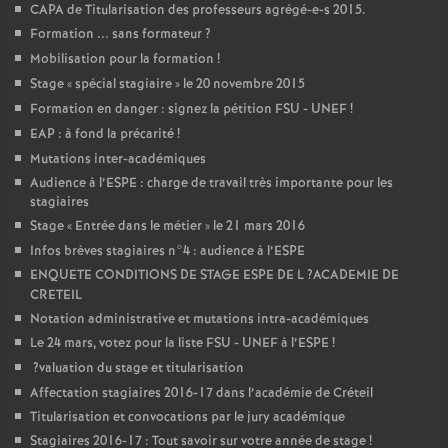
CAPA
de Titularisation des professeurs agrégé-e-s 2015.
Formation ... sans formateur
?
Mobilisation pour la formation
!
Stage «
spécial stagiaire
» le 20 novembre 2015
Formation en danger : signez la pétition
FSU
-
UNEF
!
EAP
: à fond la précarité
!
Mutations inter-académiques
Audience à l’
ESPE
: charge de travail très importante pour les
stagiaires
Stage «
Entrée dans le métier
» le 21 mars 2016
Infos brèves stagiaires n°4 : audience à l’
ESPE
ENQUETE
CONDITIONS
DE
STAGE
ESPE
DE
L
?
ACADEMIE
DE
CRETEIL
Notation administrative et mutations intra-académiques
Le 24 mars, votez pour la liste
FSU
-
UNEF
à l’
ESPE
!
?valuation du stage et titularisation
Affectation stagiaires 2016-17 dans l’académie de Créteil
Titularisation et convocations par le jury académique
Stagiaires 2016-17 : Tout savoir sur votre année de stage
!