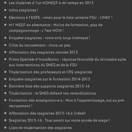
Les titulaires d
?un
M2MEEF
à mi-temps en 2015
Infos stagiaires
!
Elections à l’
ESPE
: votez pour la liste unitaire
FSU
-
UNEF
!
M1
MEEF
en alternance : Moins de formation, plus de
compagnonnage : c
?est
NON
!
Enquête stagiaires : votre avis nous intéresse
!
Crise du recrutement : rions un peu
Affectation des stagiaires rentrée 2015
Prime Spéciale d’Installation : réponse favorable du ministère suite
aux interventions du
SNES
et de la
FSU
Titularisation des professeurs et
CPE
stagiaires
Enquête stagiaires sur la formation 2014-2015
Dernière liste des supports stagiaires 2015-16
Titularisation : le
SNES
défend vos revendications
Formation des enseignant-e-s : Non à l’apprentissage, oui au pré-
recrutement
!
Affectation des stagiaires 2015-16 à Créteil
Stagiaires 2015-16 : Tout savoir sur votre année de stage
!
Liste de titularisation des stagiaires