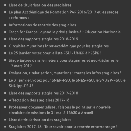
Liste de titularisation des stagiaires
Le plan Académique de Formation
PAF
2016/2017 et les stages
«
reformes
»
Informations de rentrée des stagiaires
Teach for France : quand le privé s’invite à l’Education Nationale
Liste des supports stagiaires 2018-2019
Circulaire mutations inter-académique pour les stagiaires
Le 25 janvier, votez pour la liste
FSU
-
UNEF
à l’
ESPE
!
Stage Entrée dans le métiers pour stagiaires et néo-titulaires le
17 mars 2017
Evaluation, titularisation, mutations : toutes les infos stagiaires
!
Le 31 janvier, votez pour
SNEP
-
FSU
, le
SNES
-
FSU
, le
SNUEP
-
FSU
, le
SNUipp-
FSU
!
Liste des supports stagiaires 2017-2018
Affectation des stagiaires 2017-18
Professeur documentaliste : faisons le point sur la nouvelle
circulaire de missions le 31 mai à 14h30 à Arcueil
Liste de titularisation des stagiaires
Stagiaires 2017-18 : Tout savoir pour la rentrée et votre stage
!