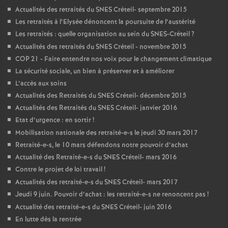
Actualités des retraités du
SNES
Créteil- septembre 2015
Les retraités à l’Elysée dénoncent la poursuite de l’austérité
Les retraités : quelle organisation au sein du
SNES
-Créteil
?
Actualités des retraités du
SNES
Créteil - novembre 2015
COP
21 - Faire entendre nos voix pour le changement climatique
La sécurité sociale, un bien à préserver et à améliorer
L’accès aux soins
Actualités des Retraités du
SNES
Créteil- décembre 2015
Actualités des Retraités du
SNES
Créteil- janvier 2016
Etat d’urgence : en sortir
!
Mobilisation nationale des retraité-e-s le jeudi 30 mars 2017
Retraité-e-s, le 10 mars défendons notre pouvoir d’achat
Actualité des Retraité-e-s du
SNES
Créteil- mars 2016
Contre le projet de loi travail
!
Actualités des retraité-e-s du
SNES
Créteil- mars 2017
Jeudi 9 juin. Pouvoir d’achat : les retraité-e-s ne renoncent pas
!
Actualité des retraité-e-s du
SNES
Créteil- juin 2016
En lutte dès la rentrée