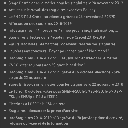
Stage Entrée dans le métier pour les stagiaires le 24 novembre 2017
Atelier sur le travail des stagiaires avec Yves Baunay
Le
SNES
-
FSU
Créteil soutient la grève du 23 novembre à l’
ESPE
Affectation des stagiaires 2018-2019
Infostagiaires n°4 : préparer l’année prochaine, titularisation, ...
Stagiaires affectés dans l’académie de Créteil 2018-2019
Futurs stagiaires : démarches, logement, rentrée des stagiaires
Lauréats aux concours : Payer pour enseigner
? Non merci
!
InfoStagiaires 2018-2019 n°1 : réussir son entrée dans le métier
CVEC
, c’est toujours non
! Signez la pétition
!
InfoStagiaires 2018-2019 n°2 : grève du 9 octobre, élections
ESPE
,
stage du 22 novembre
Stage Entrée dans le métier pour les stagiaires le 22 novembre 2018
Le 17 et 18 octobre, votez pour
SNEP
-
FSU
, le
SNES
-
FSU
, le
SNUEP
-
FSU
, le SNUipp-
FSU
à l’
ESPE
!
Elections à l’
ESPE
: la
FSU
en tête
Stagiaires : demandez la prime d’activité
!
InfoStagiaires 2018-2019 n°3 : grève du 24 janvier, prime d’activité,
réforme du lycée et de la formation