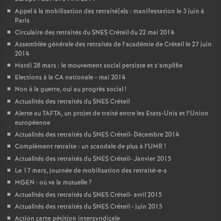
Appel à la mobilisation des retraité(e)s : manifestation le 3 juin à
Paris
Circulaire des retraités du
SNES
Créteil du 22 mai 2014
Assemblée générale des retraités de l’académie de Créteil le 27 juin
2014
Mardi 28 mars : le mouvement social persiste et s’amplifie
Elections à la
CA
nationale - mai 2014
Non à la guerre, oui au progrès social
!
Actualités des retraités du
SNES
Créteil
Alerte au
TAFTA
, un projet de traité entre les Etats-Unis et l’Union
européenne
Actualités des retraités du
SNES
Créteil- Décembre 2014
Complément retraite : un scandale de plus à l’
UMR
!
Actualités des retraités du
SNES
Créteil- Janvier 2015
Le 17 mars, journée de mobilisation des retraité-e-s
MGEN
: où va la mutuelle
?
Actualités des retraités du
SNES
Créteil- avril 2015
Actualités des retraités du
SNES
Créteil - juin 2015
Action carte pétition intersyndicale