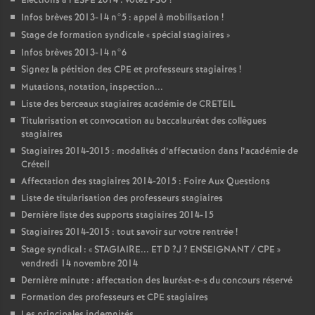
Elections à l’
ESPE
2014 : votez
FSU
!
Infos brèves 2013-14 n°5 : appel à mobilisation
!
Stage de formation syndicale «
spécial stagiaires
»
Infos brèves 2013-14 n°6
Signez la pétition des
CPE
et professeurs stagiaires
!
Mutations, notation, inspection...
Liste des berceaux stagiaires académie de
CRETEIL
Titularisation et convocation au baccalauréat des collègues
stagiaires
Stagiaires 2014-2015 : modalités d’affectation dans l’académie de
Créteil
Affectation des stagiaires 2014-2015 : Foire Aux Questions
Liste de titularisation des professeurs stagiaires
Dernière liste des supports stagiaires 2014-15
Stagiaires 2014-2015 : tout savoir sur votre rentrée
!
Stage syndical : «
STAGIAIRE
...
ET
D
?J
?
ENSEIGNANT
/
CPE
»
vendredi 14 novembre 2014
Dernière minute : affectation des lauréat-e-s du concours réservé
Formation des professeurs et
CPE
stagiaires
Les principales indemnités