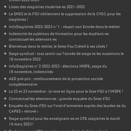
Créteil 2022-2023
Listes des stagiaires titularisé-es 2021-2022
Le
SNES
et la
FSU
obtiennent la suppression de la
CVEC
pour les
stagiaires
!
InfoStagiaires 2022-2023 n°1 : réussir son Entrée dans le métier
Indemnité de sujétions de formation pour les étudiant-es
contractuel-les alternant-es
Bienvenue dans le métier, le Snes-Fsu Créteil à tes côtés
!
Stage syndical : tout savoir sur l’année de stage et les mutations le
18 novembre 2022
InfoStagiaires n°2 2022-2023 : élections
INSPE
, stage du
18 novembre, indemnités
AED
pré-pro : remboursement de la protection sociale
complémentaire
Le 22 et 23 novembre : je vote en ligne pour la liste
FSU
à l’
INSPE
!
Contractuel
·
les alternant
·
es : grande enquête du Snes-
FSU
Enquête du Snes-
FSU
sur l’oral d’entretien auprès des lauréat•es du
CAPES
«
rénové
»
Stage syndical pour les enseignant-es et
CPE
stagiaires le mardi
14 mars 2023
!