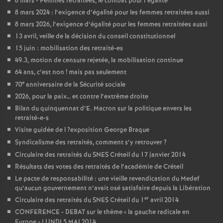
8 mars - Femmes retraitées, le combat pour l’égalité
8 mars 2024 : l’exigence d’égalité pour les femmes retraitées aussi
8 mars 2026, l’exigence d’égalité pour les femmes retraitées aussi
13 avril, veille de la décision du conseil constitutionnel
15 juin : mobilisation des retraité-es
49.3, motion de censure rejetée, la mobilisation continue
64 ans, c’est non
! mais pas seulement
e
70
anniversaire de la Sécurité sociale
2026, pour la paix… et contre l’extrême droite
Bilan du quinquennat d’E. Macron sur la politique envers les
retraité-e-s
Visite guidée de l
?exposition George Braque
Syndicalisme des retraités, comment s’y retrouver
?
Circulaire des retraités du
SNES
Créteil du 17 janvier 2014
Résultats des votes des retraités de l’académie de Créteil
Le pacte de responsabilité : une vieille revendication du Medef
qu’aucun gouvernement n’avait osé satisfaire depuis la Libération
er
Circulaire des retraités du
SNES
Créteil du 1
avril 2014
CONFERENCE
-
DEBAT
sur le thème «
la gauche radicale en
Europe
»
LUNDI
5
MAI
2014