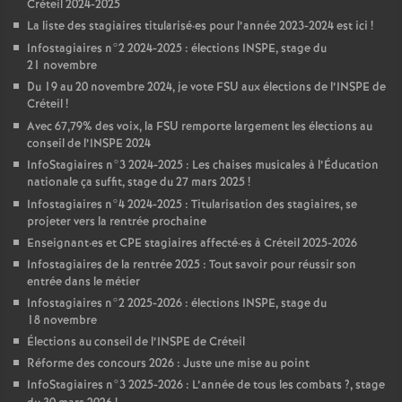
Créteil 2024-2025
La liste des stagiaires titularisé
·
es pour l’année 2023-2024 est ici
!
Infostagiaires n°2 2024-2025 : élections
INSPE
, stage du
21 novembre
Du 19 au 20 novembre 2024, je vote
FSU
aux élections de l’
INSPE
de
Créteil
!
Avec 67,79% des voix, la
FSU
remporte largement les élections au
conseil de l’
INSPE
2024
InfoStagiaires n°3 2024-2025 : Les chaises musicales à l’Éducation
nationale ça suffit, stage du 27 mars 2025
!
Infostagiaires n°4 2024-2025 : Titularisation des stagiaires, se
projeter vers la rentrée prochaine
Enseignant
·
es et
CPE
stagiaires affecté
·
es à Créteil 2025-2026
Infostagiaires de la rentrée 2025 : Tout savoir pour réussir son
entrée dans le métier
Infostagiaires n°2 2025-2026 : élections
INSPE
, stage du
18 novembre
Élections au conseil de l’
INSPE
de Créteil
Réforme des concours 2026 : Juste une mise au point
InfoStagiaires n°3 2025-2026 : L’année de tous les combats
?, stage