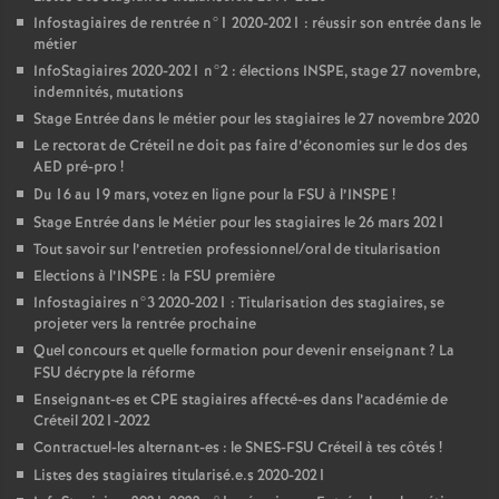
Infostagiaires de rentrée n°1 2020-2021 : réussir son entrée dans le
métier
InfoStagiaires 2020-2021 n°2 : élections
INSPE
, stage 27 novembre,
indemnités, mutations
Stage Entrée dans le métier pour les stagiaires le 27 novembre 2020
Le rectorat de Créteil ne doit pas faire d’économies sur le dos des
AED
pré-pro
!
Du 16 au 19 mars, votez en ligne pour la
FSU
à l’
INSPE
!
Stage Entrée dans le Métier pour les stagiaires le 26 mars 2021
Tout savoir sur l’entretien professionnel/oral de titularisation
Elections à l’
INSPE
: la
FSU
première
Infostagiaires n°3 2020-2021 : Titularisation des stagiaires, se
projeter vers la rentrée prochaine
Quel concours et quelle formation pour devenir enseignant
? La
FSU
décrypte la réforme
Enseignant-es et
CPE
stagiaires affecté-es dans l’académie de
Créteil 2021-2022
Contractuel-les alternant-es : le
SNES
-
FSU
Créteil à tes côtés
!
Listes des stagiaires titularisé.e.s 2020-2021