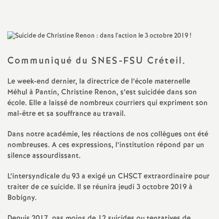
a
t
Communiqué du
SNES
-
FSU
Créteil.
i
Le week-end dernier, la directrice de l’école maternelle
o
Méhul à Pantin, Christine Renon, s’est suicidée dans son
école. Elle a laissé de nombreux courriers qui expriment son
mal-être et sa souffrance au travail.
n
Dans notre académie, les réactions de nos collègues ont été
a
nombreuses. A ces expressions, l’institution répond par un
silence assourdissant.
l
L’intersyndicale du 93 a exigé un
CHSCT
extraordinaire pour
traiter de ce suicide. Il se réunira jeudi 3 octobre 2019 à
d
Bobigny.
Depuis 2017, pas moins de 12 suicides ou tentatives de