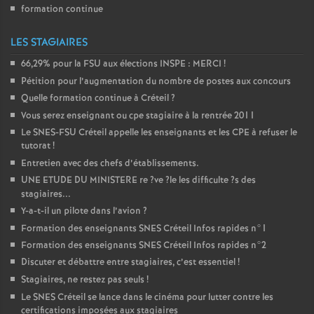
formation continue
LES STAGIAIRES
66,29% pour la
FSU
aux élections
INSPE
:
MERCI
!
Pétition pour l’augmentation du nombre de postes aux concours
Quelle formation continue à Créteil
?
Vous serez enseignant ou cpe stagiaire à la rentrée 2011
Le
SNES
-
FSU
Créteil appelle les enseignants et les
CPE
à refuser le
tutorat
!
Entretien avec des chefs d’établissements.
UNE
ETUDE
DU
MINISTERE
re
?ve
?le les difficulte
?s des
stagiaires...
Y-a-t-il un pilote dans l’avion
?
Formation des enseignants
SNES
Créteil Infos rapides n°1
Formation des enseignants
SNES
Créteil Infos rapides n°2
Discuter et débattre entre stagiaires, c’est essentiel
!
Stagiaires, ne restez pas seuls
!
Le
SNES
Créteil se lance dans le cinéma pour lutter contre les
certifications imposées aux stagiaires