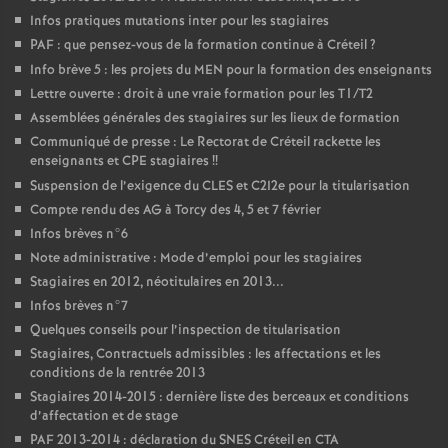
Infos pratiques mutations inter pour les stagiaires
PAF
: que pensez-vous de la formation continue à Créteil
?
Info brève 5 : les projets du
MEN
pour la formation des enseignants
Lettre ouverte : droit à une vraie formation pour les T1/T2
Assemblées générales des stagiaires sur les lieux de formation
Communiqué de presse : Le Rectorat de Créteil rackette les
enseignants et
CPE
stagiaires
!!
Suspension de l’exigence du
CLES
et C2I2e pour la titularisation
Compte rendu des
AG
à Torcy des 4, 5 et 7 février
Infos brèves n°6
Note administrative : Mode d’emploi pour les stagiaires
Stagiaires en 2012, néotitulaires en 2013...
Infos brèves n°7
Quelques conseils pour l’inspection de titularisation
Stagiaires, Contractuels admissibles : les affectations et les
conditions de la rentrée 2013
Stagiaires 2014-2015 : dernière liste des berceaux et conditions
d’affectation et de stage
PAF
2013-2014 : déclaration du
SNES
Créteil en
CTA