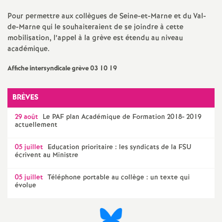
e
Pour permettre aux collègues de Seine-et-Marne et du Val-
m
de-Marne qui le souhaiteraient de se joindre à cette
mobilisation, l’appel à la grève est étendu au niveau
académique.
e
Affiche intersyndicale grève 03 10 19
n
BRÈVES
t
29 août
Le
PAF
plan Académique de Formation 2018- 2019
actuellement
s
05 juillet
Education prioritaire : les syndicats de la
FSU
d
écrivent au Ministre
e
05 juillet
Téléphone portable au collège : un texte qui
évolue
S