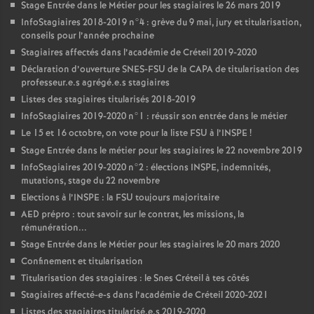
Stage Entrée dans le Métier pour les stagiaires le 26 mars 2019
InfoStagiaires 2018-2019 n°4 : grève du 9 mai, jury et titularisation,
conseils pour l’année prochaine
Stagiaires affectés dans l’académie de Créteil 2019-2020
Déclaration d’ouverture
SNES
-
FSU
de la
CAPA
de titularisation des
professeur.e.s agrégé.e.s stagiaires
Listes des stagiaires titularisés 2018-2019
InfoStagiaires 2019-2020 n°1 : réussir son entrée dans le métier
Le 15 et 16 octobre, on vote pour la liste
FSU
à l’
INSPE
!
Stage Entrée dans le métier pour les stagiaires le 22 novembre 2019
InfoStagiaires 2019-2020 n°2 : élections
INSPE
, indemnités,
mutations, stage du 22 novembre
Elections à l’
INSPE
: la
FSU
toujours majoritaire
AED
prépro : tout savoir sur le contrat, les missions, la
rémunération...
Stage Entrée dans le Métier pour les stagiaires le 20 mars 2020
Confinement et titularisation
Titularisation des stagiaires : le Snes Créteil à tes côtés
Stagiaires affecté-e-s dans l’académie de Créteil 2020-2021
Listes des stagiaires titularisé.e.s 2019-2020