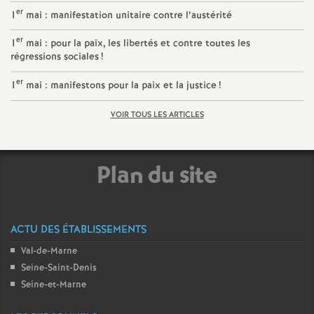
er
é
1
mai : manifestation unitaire contre l’austérité
er
1
mai : pour la paix, les libertés et contre toutes les
O
régressions sociales
!
er
1
mai : manifestons pour la paix et la justice
!
r
VOIR TOUS LES ARTICLES
l
é
Plan du site
a
ACTU DES ÉTABLISSEMENTS
n
Val-de-Marne
s
Seine-Saint-Denis
Seine-et-Marne
T