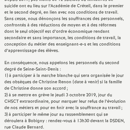
e
suicide ont eu lieu sur l’Académie de Créteil, dans le premier
s
et le second degré, en lien avec nos conditions de travail.
Sans cesse, nous dénonçons les souffrances des personnels,
confrontés à des réductions de moyen et à des réformes
E
dont le seul objectif est d’ordre économique rendant
secondaire et sans importance, les conditions de travail, la
n
conception du métier des enseignant-e-s et les conditions
d’apprentissage des élèves.
s
En conséquence, nous appelons les personnels du second
degré de Seine-Saint-Denis :
e
1) à participer à la marche blanche qui sera organisée le jour
des obsèques de Christine Renon (date à venir) si la famille
i
de Christine donne son accord
;
2) à se mettre en grève le jeudi 3 octobre 2019, jour du
g
CHSCT
extraordinaire, pour marquer leur refus de l’évolution
de nos métiers et pour en finir avec la souffrance au travail
;
3) à participer le même jour au rassemblement qui se
n
déroulera à Bobigny : rendez-vous à 13h30 devant la
DSDEN
,
rue Claude Bernard.