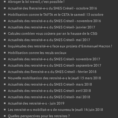
Abroger la loi travail, c’est possible
!
Actualité des Retraité-e-s du
SNES
Créteil - octobre 2016
Mobilisation contre le
TAFTA
et le
CETA
le samedi 15 octobre
Actualités des retraité-e-s du
SNES
Créteil - novembre 2016
Actualités des retraité-e-s du
SNES
Créteil- janvier 2017
Calculez combien vous coûtera par an la hausse de la
CSG
Actualités des retraité-e-s du
SNES
Créteil- mai 2017
Inquiétudes des retraité-e-s face aux projets d’Emmanuel Macron
!
Mobilisation contre les reculs sociaux
Actualités des retraité-e-s du
SNES
Créteil- novembre 2017
Actualités des retraité-e-s du
SNES
Créteil- septembre 2017
Actualités des Retraité-e-s du
SNES
Créteil - février 2018
Nouvelle mobilisation des retraité-e-s le jeudi 15 mars 2018
Actualités des retraité-e-s du
SNES
Créteil- mars 2018
Actualités des retraité-e-s du
SNES
Créteil- avril 2018
Actualités des retraité-e-s du
SNES
Créteil- mai 2018
Actualité des retraité-e-s - juin 2019
Les retraité-e-s mobilisé-e-s de nouveau le jeudi 14 juin 2018
Quelles perspectives pour les retraites
?