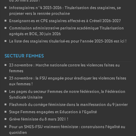
du 30 mars 2026
!
Infostagiaires n°4 2025-2026 : Titularisation des stagiaires, se
projeter vers la rentrée prochaine
Enseignant
·
es et
CPE
stagiaires affecté
·
es à Créteil 2026-2027
Commission administrative paritaire académique Titularisation
agrégés et
BOE
, 30 juin 2026
La liste des stagiaires titularisé
·
es pour l’année 2025-2026 est ici
!
SECTEUR FEMMES
23 novembre : Marche nationale contre les violences faites au
femmes
25 novembre : la
FSU
engagée pour éradiquer les violences faites
aux femmes
!
Les pages du secteur Femmes de notre fédération, la Fédération
Syndicale Unitaire
Flashmob du cortège féministe dans la manifestation du 9 janvier
Stage Femmes engagées et Education à l’Egalité
Grève féministe du 8 mars 2021
!
Pour un
SNES
-
FSU
vraiment féministe : construisons l’égalité au
quotidien