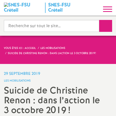
SNES
-
FSU
S
Créteil
y
Reche
n
d
VOUS ÊTES ICI :
ACCUEIL
LES MOBILISATIONS
SUICIDE DE CHRISTINE RENON : DANS L’ACTION LE 3 OCTOBRE 2019
!
i
c
29 SEPTEMBRE 2019
LES MOBILISATIONS
a
Suicide de Christine
Renon : dans l’action le
t
3 octobre 2019
!
N