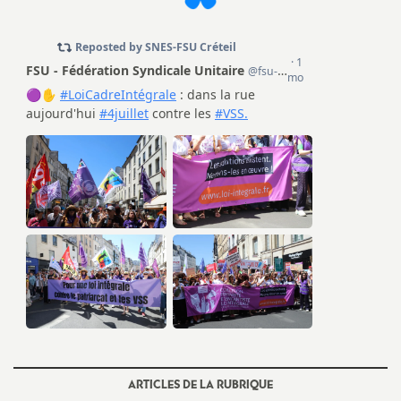
e
c
o
n
d
d
e
g
r
ARTICLES DE LA RUBRIQUE