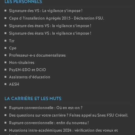
LES PERSONNELS
o
Signature des
VS
: La vigilance s’impose
!
Capa d
?installation Agrégés 2015 - Déclaration
FSU
.
u
Signature des états
VS
: la vigilance s’impose
!
Signature des états
VS
: la vigilance s’impose
!
r
Tzr
Cpe
Professeur-e-s documentalistes
s
Non-titulaires
PsyEN-
EDO
et
DCIO
Assistants d’éducation
AESH
LA CARRIÈRE ET LES MUTS
Rupture conventionnelle : Où en est-on
?
Des questions sur votre carrière
? Faites appel au Snes
FSU
Créteil.
Rupture conventionnelle : enfin du nouveau
!
Mutations intra-académiques 2024 : vérification des voeux et