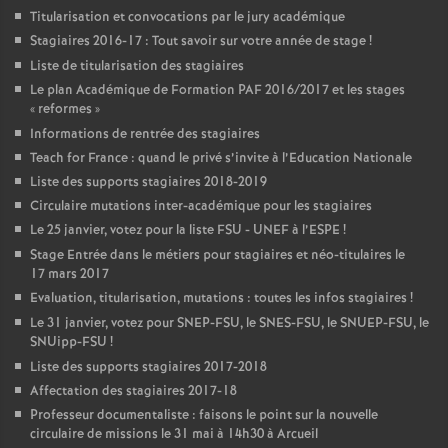
Titularisation et convocations par le jury académique
Stagiaires 2016-17 : Tout savoir sur votre année de stage
!
Liste de titularisation des stagiaires
Le plan Académique de Formation
PAF
2016/2017 et les stages
«
reformes
»
Informations de rentrée des stagiaires
Teach for France : quand le privé s’invite à l’Education Nationale
Liste des supports stagiaires 2018-2019
Circulaire mutations inter-académique pour les stagiaires
Le 25 janvier, votez pour la liste
FSU
-
UNEF
à l’
ESPE
!
Stage Entrée dans le métiers pour stagiaires et néo-titulaires le
17 mars 2017
Evaluation, titularisation, mutations : toutes les infos stagiaires
!
Le 31 janvier, votez pour
SNEP
-
FSU
, le
SNES
-
FSU
, le
SNUEP
-
FSU
, le
SNUipp-
FSU
!
Liste des supports stagiaires 2017-2018
Affectation des stagiaires 2017-18
Professeur documentaliste : faisons le point sur la nouvelle
circulaire de missions le 31 mai à 14h30 à Arcueil