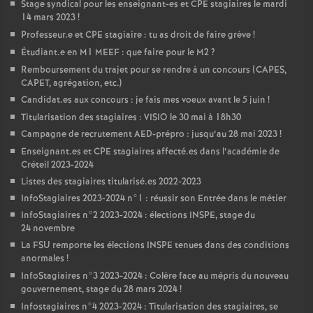
Stage syndical pour les enseignant-es et
CPE
stagiaires le mardi
14 mars 2023
!
Professeur.e et
CPE
stagiaire : tu as droit de faire grève
!
Étudiant.e en M1
MEEF
: que faire pour le M2
?
Remboursement du trajet pour se rendre à un concours (
CAPES
,
CAPET
, agrégation, etc.)
Candidat.es aux concours : je fais mes voeux avant le 5 juin
!
Titularisation des stagiaires :
VISIO
le 30 mai à 18h30
Campagne de recrutement
AED
-prépro : jusqu’au 28 mai 2023
!
Enseignant.es et
CPE
stagiaires affecté.es dans l’académie de
Créteil 2023-2024
Listes des stagiaires titularisé.es 2022-2023
InfoStagiaires 2023-2024 n°1 : réussir son Entrée dans le métier
InfoStagiaires n°2 2023-2024 : élections
INSPE
, stage du
24 novembre
La
FSU
remporte les élections
INSPE
tenues dans des conditions
anormales
!
InfoStagiaires n°3 2023-2024 : Colère face au mépris du nouveau
gouvernement, stage du 28 mars 2024
!
Infostagiaires n°4 2023-2024 : Titularisation des stagiaires, se