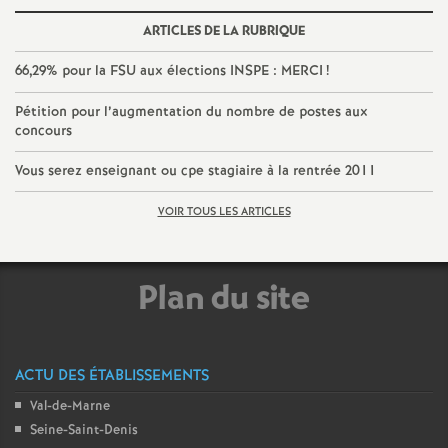
e
ARTICLES DE LA RUBRIQUE
c
66,29% pour la
FSU
aux élections
INSPE
:
MERCI
!
Pétition pour l’augmentation du nombre de postes aux
o
concours
n
Vous serez enseignant ou cpe stagiaire à la rentrée 2011
VOIR TOUS LES ARTICLES
d
d
Plan du site
e
g
ACTU DES ÉTABLISSEMENTS
Val-de-Marne
r
Seine-Saint-Denis