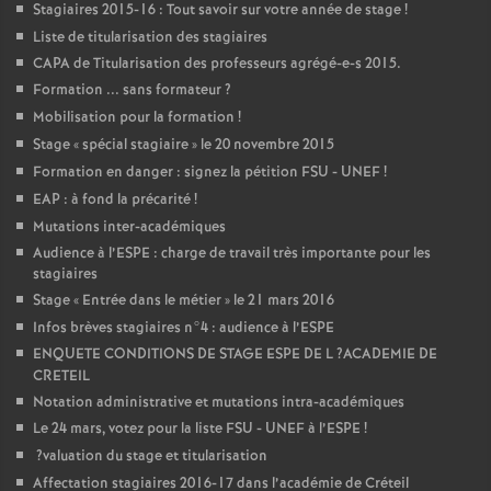
Stagiaires 2015-16 : Tout savoir sur votre année de stage
!
Liste de titularisation des stagiaires
CAPA
de Titularisation des professeurs agrégé-e-s 2015.
Formation ... sans formateur
?
Mobilisation pour la formation
!
Stage «
spécial stagiaire
» le 20 novembre 2015
Formation en danger : signez la pétition
FSU
-
UNEF
!
EAP
: à fond la précarité
!
Mutations inter-académiques
Audience à l’
ESPE
: charge de travail très importante pour les
stagiaires
Stage «
Entrée dans le métier
» le 21 mars 2016
Infos brèves stagiaires n°4 : audience à l’
ESPE
ENQUETE
CONDITIONS
DE
STAGE
ESPE
DE
L
?
ACADEMIE
DE
CRETEIL
Notation administrative et mutations intra-académiques
Le 24 mars, votez pour la liste
FSU
-
UNEF
à l’
ESPE
!
?valuation du stage et titularisation
Affectation stagiaires 2016-17 dans l’académie de Créteil