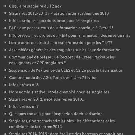
Circulaire stagiaire du 12 nov
Stagiaires 2012/2013 : Mutation inter académique 2013
Infos pratiques mutations inter pour les stagiaires
PAF
: que pensez-vous de la formation continue à Créteil
?
Info brève 5 : les projets du
MEN
pour la formation des enseignants
Lettre ouverte : droit à une vraie formation pour les T1/T2
Assemblées générales des stagiaires sur les lieux de formation
Communiqué de presse : Le Rectorat de Créteil rackette les
enseignants et
CPE
stagiaires
!!
Suspension de l’exigence du
CLES
et C2I2e pour la titularisation
Compte rendu des
AG
à Torcy des 4, 5 et 7 février
Infos brèves n°6
Note administrative : Mode d’emploi pour les stagiaires
Stagiaires en 2012, néotitulaires en 2013...
Infos brèves n°7
Quelques conseils pour l’inspection de titularisation
Stagiaires, Contractuels admissibles : les affectations et les
conditions de la rentrée 2013
Stagiaires 2014-2015 : dernière liste des berceaux et conditions