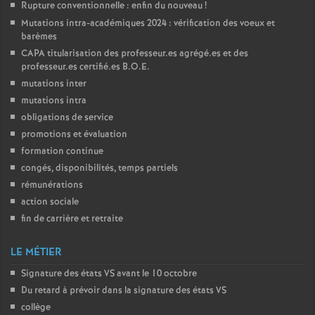
Rupture conventionnelle : enfin du nouveau
!
o
Mutations intra-académiques 2024 : vérification des voeux et
barèmes
CAPA
titularisation des professeur.es agrégé.es et des
u
professeur.es certifié.es
B.O.E.
mutations inter
r
mutations intra
obligations de service
s
promotions et évaluation
formation continue
congés, disponibilités, temps partiels
rémunérations
action sociale
fin de carrière et retraite
LE MÉTIER
Signature des états
VS
avant le 10 octobre
Du retard à prévoir dans la signature des états
VS
collège