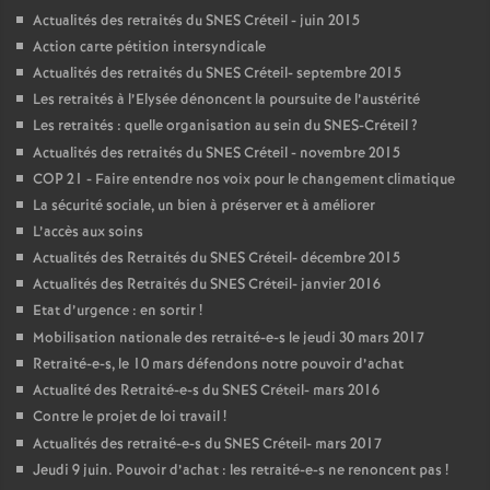
Actualités des retraités du
SNES
Créteil - juin 2015
Action carte pétition intersyndicale
Actualités des retraités du
SNES
Créteil- septembre 2015
Les retraités à l’Elysée dénoncent la poursuite de l’austérité
Les retraités : quelle organisation au sein du
SNES
-Créteil
?
Actualités des retraités du
SNES
Créteil - novembre 2015
COP
21 - Faire entendre nos voix pour le changement climatique
La sécurité sociale, un bien à préserver et à améliorer
L’accès aux soins
Actualités des Retraités du
SNES
Créteil- décembre 2015
Actualités des Retraités du
SNES
Créteil- janvier 2016
Etat d’urgence : en sortir
!
Mobilisation nationale des retraité-e-s le jeudi 30 mars 2017
Retraité-e-s, le 10 mars défendons notre pouvoir d’achat
Actualité des Retraité-e-s du
SNES
Créteil- mars 2016
Contre le projet de loi travail
!
Actualités des retraité-e-s du
SNES
Créteil- mars 2017
Jeudi 9 juin. Pouvoir d’achat : les retraité-e-s ne renoncent pas
!