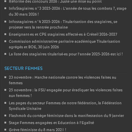
Réforme des concours 2026 : Juste une mise au point
InfoStagiaires n°3 2025-2026 : L’année de tous les combats
?, stage
du 30 mars 2026
!
Infostagiaires n°4 2025-2026 : Titularisation des stagiaires, se
projeter vers la rentrée prochaine
Enseignant
·
es et
CPE
stagiaires affecté
·
es à Créteil 2026-2027
Commission administrative paritaire académique Titularisation
agrégés et
BOE
, 30 juin 2026
La liste des stagiaires titularisé
·
es pour l’année 2025-2026 est ici
!
SECTEUR FEMMES
23 novembre : Marche nationale contre les violences faites au
femmes
25 novembre : la
FSU
engagée pour éradiquer les violences faites
aux femmes
!
Les pages du secteur Femmes de notre fédération, la Fédération
Syndicale Unitaire
Flashmob du cortège féministe dans la manifestation du 9 janvier
Stage Femmes engagées et Education à l’Egalité
Grève féministe du 8 mars 2021
!