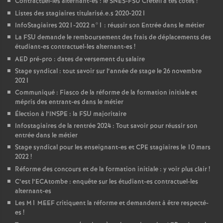
Contractuel-les alternant-es : le
SNES
-
FSU
Créteil à tes côtés
!
Listes des stagiaires titularisé.e.s 2020-2021
InfoStagiaires 2021-2022 n°1 : réussir son Entrée dans le métier
La
FSU
demande le remboursement des frais de déplacements des
étudiant-es contractuel-les alternant-es
!
AED
pré-pro : dates de versement du salaire
Stage syndical : tout savoir sur l’année de stage le 26 novembre
2021
Communiqué : Fiasco de la réforme de la formation initiale et
mépris des entrant-es dans le métier
Élection à l’
INSPE
: la
FSU
majoritaire
Infostagiaires de la rentrée 2024 : Tout savoir pour réussir son
entrée dans le métier
Stage syndical pour les enseignant-es et
CPE
stagiaires le 10 mars
2022
!
Réforme des concours et de la formation initiale : y voir plus clair
!
C’est l’ECAtombe : enquête sur les étudiant-es contractuel-les
alternant-es
Les M1
MEEF
critiquent la réforme et demandent à être respecté-
es
!