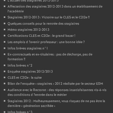
L’accueil des stagiaires 2012-2013
Affectation des stagiaires 2012-2013 dans un établissement de
l’académie
Stagiaires 2012-2013 : Victoire sur le
CLES
et le C2I2e
!!
Quelques conseils pour la rentrée des stagiaires
Mémo stagiaires 2012-2013
Certifications
CLES
et C2I2e : le grand bazar
!
Les emplois d
?avenir professeur : une bonne idée
?
Infos brèves stagiaires n°1
Ex-contractuels et ex-titulaires : pas de décharge, pas de
formation
!!
Infos brèves n°2
Enquête stagiaires 2012/2013
CLES
et C2I2e : la suite
Bilan de l’enquête «
stagiaires
» 2012 réalisée par le secteur
EDM
Audience avec le Rectorat : des réponses insatisfaisantes vis-à-vis
des conditions d
?entrée dans le métier
Stagiaires 2012 : Malheureusement, vous risquez de ne pas être la
dernière «
génération sacrifiée
»
Infos brèves n°3