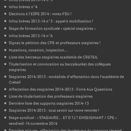
Infos brèves 2013-14 n°3
Infos brèves n°4
Elections à l’
ESPE
2014 : votez
FSU
!
Infos brèves 2013-14 n°5 : appel à mobilisation
!
Stage de formation syndicale «
spécial stagiaires
»
Infos brèves 2013-14 n°6
Signez la pétition des
CPE
et professeurs stagiaires
!
Mutations, notation, inspection...
Liste des berceaux stagiaires académie de
CRETEIL
Titularisation et convocation au baccalauréat des collègues
stagiaires
Stagiaires 2014-2015 : modalités d’affectation dans l’académie de
Créteil
Affectation des stagiaires 2014-2015 : Foire Aux Questions
Liste de titularisation des professeurs stagiaires
Dernière liste des supports stagiaires 2014-15
Stagiaires 2014-2015 : tout savoir sur votre rentrée
!
Stage syndical : «
STAGIAIRE
...
ET
D
?J
?
ENSEIGNANT
/
CPE
»
vendredi 14 novembre 2014
Dernière minute : affectation des lauréat-e-s du concours réservé