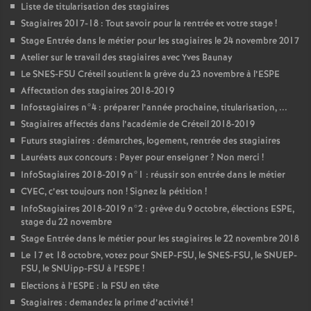
Liste de titularisation des stagiaires
Stagiaires 2017-18 : Tout savoir pour la rentrée et votre stage
!
Stage Entrée dans le métier pour les stagiaires le 24 novembre 2017
Atelier sur le travail des stagiaires avec Yves Baunay
Le
SNES
-
FSU
Créteil soutient la grève du 23 novembre à l’
ESPE
Affectation des stagiaires 2018-2019
Infostagiaires n°4 : préparer l’année prochaine, titularisation, ...
Stagiaires affectés dans l’académie de Créteil 2018-2019
Futurs stagiaires : démarches, logement, rentrée des stagiaires
Lauréats aux concours : Payer pour enseigner
? Non merci
!
InfoStagiaires 2018-2019 n°1 : réussir son entrée dans le métier
CVEC
, c’est toujours non
! Signez la pétition
!
InfoStagiaires 2018-2019 n°2 : grève du 9 octobre, élections
ESPE
,
stage du 22 novembre
Stage Entrée dans le métier pour les stagiaires le 22 novembre 2018
Le 17 et 18 octobre, votez pour
SNEP
-
FSU
, le
SNES
-
FSU
, le
SNUEP
-
FSU
, le SNUipp-
FSU
à l’
ESPE
!
Elections à l’
ESPE
: la
FSU
en tête
Stagiaires : demandez la prime d’activité
!