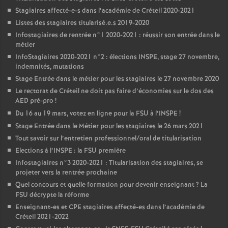
Stagiaires affecté-e-s dans l’académie de Créteil 2020-2021
Listes des stagiaires titularisé.e.s 2019-2020
Infostagiaires de rentrée n°1 2020-2021 : réussir son entrée dans le
métier
InfoStagiaires 2020-2021 n°2 : élections
INSPE
, stage 27 novembre,
indemnités, mutations
Stage Entrée dans le métier pour les stagiaires le 27 novembre 2020
Le rectorat de Créteil ne doit pas faire d’économies sur le dos des
AED
pré-pro
!
Du 16 au 19 mars, votez en ligne pour la
FSU
à l’
INSPE
!
Stage Entrée dans le Métier pour les stagiaires le 26 mars 2021
Tout savoir sur l’entretien professionnel/oral de titularisation
Elections à l’
INSPE
: la
FSU
première
Infostagiaires n°3 2020-2021 : Titularisation des stagiaires, se
projeter vers la rentrée prochaine
Quel concours et quelle formation pour devenir enseignant
? La
FSU
décrypte la réforme
Enseignant-es et
CPE
stagiaires affecté-es dans l’académie de
Créteil 2021-2022