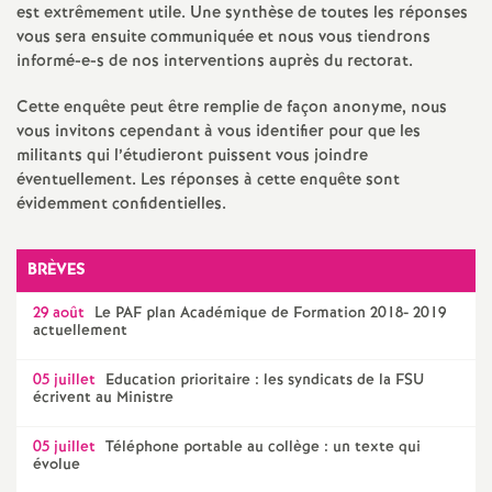
e
est extrêmement utile. Une synthèse de toutes les réponses
vous sera ensuite communiquée et nous vous tiendrons
s
informé-e-s de nos interventions auprès du rectorat.
E
Cette enquête peut être remplie de façon anonyme, nous
vous invitons cependant à vous identifier pour que les
militants qui l’étudieront puissent vous joindre
n
éventuellement. Les réponses à cette enquête sont
évidemment confidentielles.
s
e
BRÈVES
29 août
Le
PAF
plan Académique de Formation 2018- 2019
i
actuellement
g
05 juillet
Education prioritaire : les syndicats de la
FSU
écrivent au Ministre
n
05 juillet
Téléphone portable au collège : un texte qui
évolue