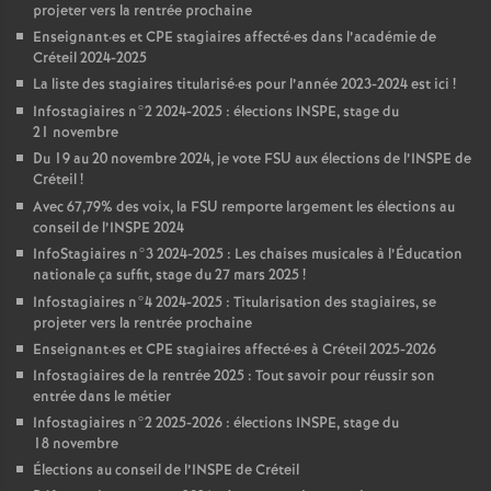
projeter vers la rentrée prochaine
Enseignant
·
es et
CPE
stagiaires affecté
·
es dans l’académie de
Créteil 2024-2025
La liste des stagiaires titularisé
·
es pour l’année 2023-2024 est ici
!
Infostagiaires n°2 2024-2025 : élections
INSPE
, stage du
21 novembre
Du 19 au 20 novembre 2024, je vote
FSU
aux élections de l’
INSPE
de
Créteil
!
Avec 67,79% des voix, la
FSU
remporte largement les élections au
conseil de l’
INSPE
2024
InfoStagiaires n°3 2024-2025 : Les chaises musicales à l’Éducation
nationale ça suffit, stage du 27 mars 2025
!
Infostagiaires n°4 2024-2025 : Titularisation des stagiaires, se
projeter vers la rentrée prochaine
Enseignant
·
es et
CPE
stagiaires affecté
·
es à Créteil 2025-2026
Infostagiaires de la rentrée 2025 : Tout savoir pour réussir son
entrée dans le métier
Infostagiaires n°2 2025-2026 : élections
INSPE
, stage du
18 novembre
Élections au conseil de l’
INSPE
de Créteil