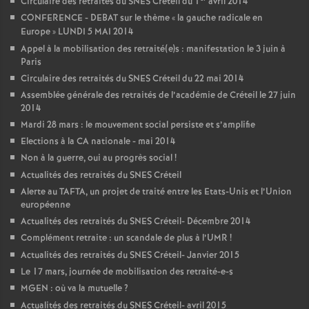
Circulaire des retraités du
SNES
Créteil du 1
avril 2014
CONFERENCE
-
DEBAT
sur le thème «
la gauche radicale en
Europe
»
LUNDI
5
MAI
2014
Appel à la mobilisation des retraité(e)s : manifestation le 3 juin à
Paris
Circulaire des retraités du
SNES
Créteil du 22 mai 2014
Assemblée générale des retraités de l’académie de Créteil le 27 juin
2014
Mardi 28 mars : le mouvement social persiste et s’amplifie
Elections à la
CA
nationale - mai 2014
Non à la guerre, oui au progrès social
!
Actualités des retraités du
SNES
Créteil
Alerte au
TAFTA
, un projet de traité entre les Etats-Unis et l’Union
européenne
Actualités des retraités du
SNES
Créteil- Décembre 2014
Complément retraite : un scandale de plus à l’
UMR
!
Actualités des retraités du
SNES
Créteil- Janvier 2015
Le 17 mars, journée de mobilisation des retraité-e-s
MGEN
: où va la mutuelle
?
Actualités des retraités du
SNES
Créteil- avril 2015