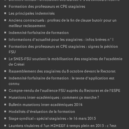
Formation des professeurs et
CPE
stagiaires
Les principales indemnités
Anciens contractuels : profitez de la fin de clause butoir pour un
meilleur reclassement
Indemnité forfaitaire de formation
Informations d’actualité pour les stagiaires : infos brèves n°1
Formation des professeurs et
CPE
stagiaires : signez la pétition
FSU
Le
SNES
-
FSU
soutient la mobilisation des stagiaires de l’académie
de Crétei
Rassemblement des stagiaires du 8 octobre devant le Rectorat
Indemnité forfaitaire de formation : le texte d’application est
connu
Compte-rendu de l’audience
FSU
auprès du Rectorat et de l’
ESPE
Mutations inter-académiques : comment ça marche
?
Bulletin mutations inter-académiques 2014
Modalités d’évaluation de la formation
Stage syndical «
spécial stagiaires
» le 16 mars 2015
Lauréats titulaires d
?un
M2MEEF
à temps plein en 2015 : c
?est