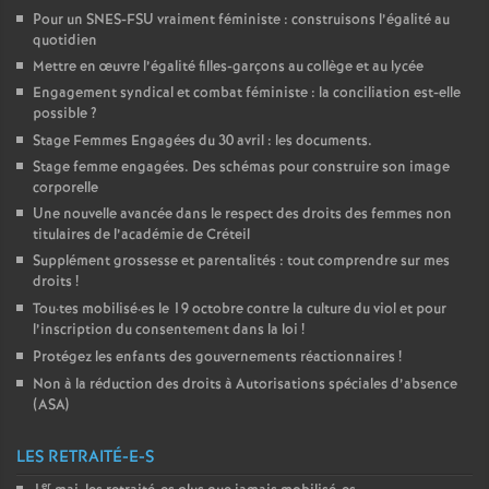
Pour un
SNES
-
FSU
vraiment féministe : construisons l’égalité au
quotidien
Mettre en œuvre l’égalité filles-garçons au collège et au lycée
Engagement syndical et combat féministe : la conciliation est-elle
possible
?
Stage Femmes Engagées du 30 avril : les documents.
Stage femme engagées. Des schémas pour construire son image
corporelle
Une nouvelle avancée dans le respect des droits des femmes non
titulaires de l’académie de Créteil
Supplément grossesse et parentalités : tout comprendre sur mes
droits
!
Tou
·
tes mobilisé
·
es le 19 octobre contre la culture du viol et pour
l’inscription du consentement dans la loi
!
Protégez les enfants des gouvernements réactionnaires
!
Non à la réduction des droits à Autorisations spéciales d’absence
(
ASA
)
LES RETRAITÉ-E-S
er