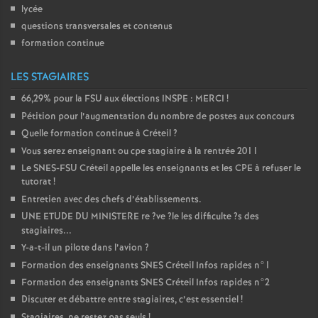
lycée
questions transversales et contenus
formation continue
LES STAGIAIRES
66,29% pour la
FSU
aux élections
INSPE
:
MERCI
!
Pétition pour l’augmentation du nombre de postes aux concours
Quelle formation continue à Créteil
?
Vous serez enseignant ou cpe stagiaire à la rentrée 2011
Le
SNES
-
FSU
Créteil appelle les enseignants et les
CPE
à refuser le
tutorat
!
Entretien avec des chefs d’établissements.
UNE
ETUDE
DU
MINISTERE
re
?ve
?le les difficulte
?s des
stagiaires...
Y-a-t-il un pilote dans l’avion
?
Formation des enseignants
SNES
Créteil Infos rapides n°1
Formation des enseignants
SNES
Créteil Infos rapides n°2
Discuter et débattre entre stagiaires, c’est essentiel
!
Stagiaires, ne restez pas seuls
!