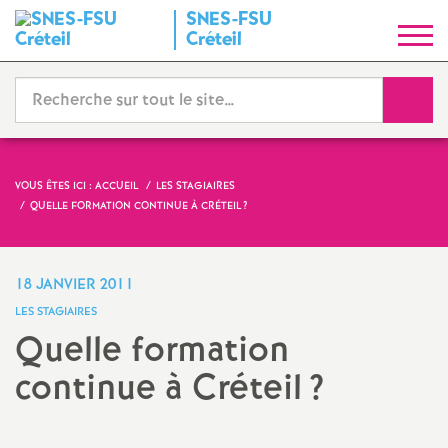
SNES
-
FSU
S
Créteil
y
Reche
n
d
VOUS ÊTES ICI :
ACCUEIL
LES STAGIAIRES
QUELLE FORMATION CONTINUE À CRÉTEIL
?
i
c
18 JANVIER 2011
LES STAGIAIRES
a
Quelle formation
continue à Créteil
?
t
N