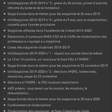
InfoStagiaires 2018-2019 n°3 : grève du 24 janvier, prime d’activité,
réforme du lycée et de la formation
Stage Entrée dans le Métier pour les stagiaires le 26 mars 2019
InfoStagiaires 2018-2019 n°4 : grève du 9 mai, jury et titularisation,
conseils pour l’année prochaine
Stagiaires affectés dans l’académie de Créteil 2019-2020
Déclaration d’ouverture
SNES
-
FSU
de la
CAPA
de titularisation des
professeur.e.s agrégé.e.s stagiaires
Listes des stagiaires titularisés 2018-2019
InfoStagiaires 2019-2020 n°1 : réussir son entrée dans le métier
Le 15 et 16 octobre, on vote pour la liste
FSU
à l’
INSPE
!
Stage Entrée dans le métier pour les stagiaires le 22 novembre 2019
InfoStagiaires 2019-2020 n°2 : élections
INSPE
, indemnités,
mutations, stage du 22 novembre
Elections à l’
INSPE
: la
FSU
toujours majoritaire
AED
prépro : tout savoir sur le contrat, les missions, la
rémunération...
Stage Entrée dans le Métier pour les stagiaires le 20 mars 2020
Confinement et titularisation
Titularisation des stagiaires : le Snes Créteil à tes côtés