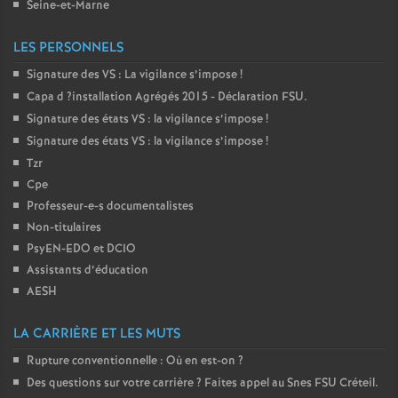
Seine-et-Marne
é
LES PERSONNELS
O
Signature des
VS
: La vigilance s’impose
!
Capa d
?installation Agrégés 2015 - Déclaration
FSU
.
r
Signature des états
VS
: la vigilance s’impose
!
Signature des états
VS
: la vigilance s’impose
!
l
Tzr
Cpe
é
Professeur-e-s documentalistes
Non-titulaires
a
PsyEN-
EDO
et
DCIO
Assistants d’éducation
n
AESH
LA CARRIÈRE ET LES MUTS
s
Rupture conventionnelle : Où en est-on
?
T
Des questions sur votre carrière
? Faites appel au Snes
FSU
Créteil.