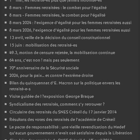
1
mai, les retraité-es plus que jamais mobilisé-es
8 mars - Femmes retraitées : le combat pour l’égalité
8 mars - Femmes retraitées, le combat pour l’égalité
8 mars 2024 : l’exigence d’égalité pour les femmes retraitées aussi
8 mars 2026, l’exigence d’égalité pour les femmes retraitées aussi
13 avril, veille de la décision du conseil constitutionnel
15 juin : mobilisation des retraité-es
49.3, motion de censure rejetée, la mobilisation continue
64 ans, c’est non
! mais pas seulement
e
70
anniversaire de la Sécurité sociale
2026, pour la paix… et contre l’extrême droite
Bilan du quinquennat d’E. Macron sur la politique envers les
retraité-e-s
Visite guidée de l
?exposition George Braque
Syndicalisme des retraités, comment s’y retrouver
?
Circulaire des retraités du
SNES
Créteil du 17 janvier 2014
Résultats des votes des retraités de l’académie de Créteil
Le pacte de responsabilité : une vieille revendication du Medef
qu’aucun gouvernement n’avait osé satisfaire depuis la Libération
er