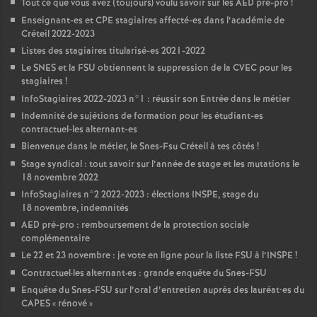
Tout ce que vous avez (toujours) voulu savoir sur les
AED
pré-pro
!
Enseignant-es et
CPE
stagiaires affecté-es dans l’académie de
Créteil 2022-2023
Listes des stagiaires titularisé-es 2021-2022
Le
SNES
et la
FSU
obtiennent la suppression de la
CVEC
pour les
stagiaires
!
InfoStagiaires 2022-2023 n°1 : réussir son Entrée dans le métier
Indemnité de sujétions de formation pour les étudiant-es
contractuel-les alternant-es
Bienvenue dans le métier, le Snes-Fsu Créteil à tes côtés
!
Stage syndical : tout savoir sur l’année de stage et les mutations le
18 novembre 2022
InfoStagiaires n°2 2022-2023 : élections
INSPE
, stage du
18 novembre, indemnités
AED
pré-pro : remboursement de la protection sociale
complémentaire
Le 22 et 23 novembre : je vote en ligne pour la liste
FSU
à l’
INSPE
!
Contractuel
·
les alternant
·
es : grande enquête du Snes-
FSU
Enquête du Snes-
FSU
sur l’oral d’entretien auprès des lauréat•es du
CAPES
«
rénové
»