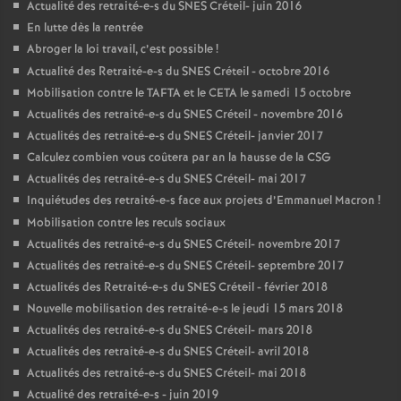
Actualité des retraité-e-s du
SNES
Créteil- juin 2016
En lutte dès la rentrée
Abroger la loi travail, c’est possible
!
Actualité des Retraité-e-s du
SNES
Créteil - octobre 2016
Mobilisation contre le
TAFTA
et le
CETA
le samedi 15 octobre
Actualités des retraité-e-s du
SNES
Créteil - novembre 2016
Actualités des retraité-e-s du
SNES
Créteil- janvier 2017
Calculez combien vous coûtera par an la hausse de la
CSG
Actualités des retraité-e-s du
SNES
Créteil- mai 2017
Inquiétudes des retraité-e-s face aux projets d’Emmanuel Macron
!
Mobilisation contre les reculs sociaux
Actualités des retraité-e-s du
SNES
Créteil- novembre 2017
Actualités des retraité-e-s du
SNES
Créteil- septembre 2017
Actualités des Retraité-e-s du
SNES
Créteil - février 2018
Nouvelle mobilisation des retraité-e-s le jeudi 15 mars 2018
Actualités des retraité-e-s du
SNES
Créteil- mars 2018
Actualités des retraité-e-s du
SNES
Créteil- avril 2018
Actualités des retraité-e-s du
SNES
Créteil- mai 2018
Actualité des retraité-e-s - juin 2019