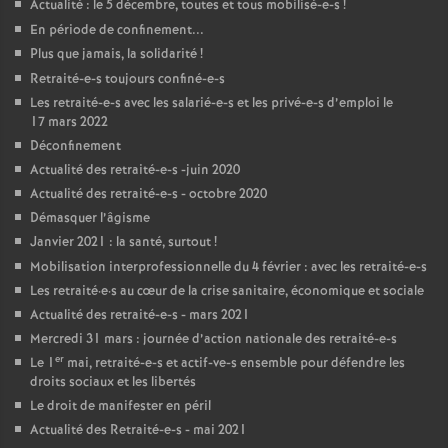
Actualité : le 5 décembre, toutes et tous mobilisé-e-s
!
En période de confinement...
Plus que jamais, la solidarité
!
Retraité-e-s toujours confiné-e-s
Les retraité-e-s avec les salarié-e-s et les privé-e-s d’emploi le
17 mars 2022
Déconfinement
Actualité des retraité-e-s -juin 2020
Actualité des retraité-e-s - octobre 2020
Démasquer l’âgisme
Janvier 2021 : la santé, surtout
!
Mobilisation interprofessionnelle du 4 février : avec les retraité-e-s
Les retraité
·
e
·
s au cœur de la crise sanitaire, économique et sociale
Actualité des retraité-e-s - mars 2021
Mercredi 31 mars : journée d’action nationale des retraité-e-s
er
Le 1
mai, retraité-e-s et actif-ve-s ensemble pour défendre les
droits sociaux et les libertés
Le droit de manifester en péril
Actualité des Retraité-e-s - mai 2021