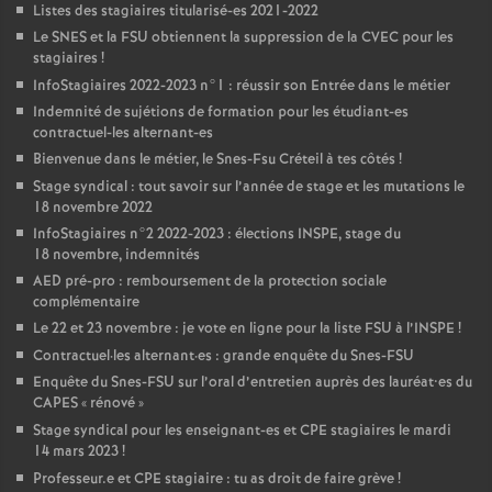
Listes des stagiaires titularisé-es 2021-2022
Le
SNES
et la
FSU
obtiennent la suppression de la
CVEC
pour les
stagiaires
!
InfoStagiaires 2022-2023 n°1 : réussir son Entrée dans le métier
Indemnité de sujétions de formation pour les étudiant-es
contractuel-les alternant-es
Bienvenue dans le métier, le Snes-Fsu Créteil à tes côtés
!
Stage syndical : tout savoir sur l’année de stage et les mutations le
18 novembre 2022
InfoStagiaires n°2 2022-2023 : élections
INSPE
, stage du
18 novembre, indemnités
AED
pré-pro : remboursement de la protection sociale
complémentaire
Le 22 et 23 novembre : je vote en ligne pour la liste
FSU
à l’
INSPE
!
Contractuel
·
les alternant
·
es : grande enquête du Snes-
FSU
Enquête du Snes-
FSU
sur l’oral d’entretien auprès des lauréat•es du
CAPES
«
rénové
»
Stage syndical pour les enseignant-es et
CPE
stagiaires le mardi
14 mars 2023
!
Professeur.e et
CPE
stagiaire : tu as droit de faire grève
!