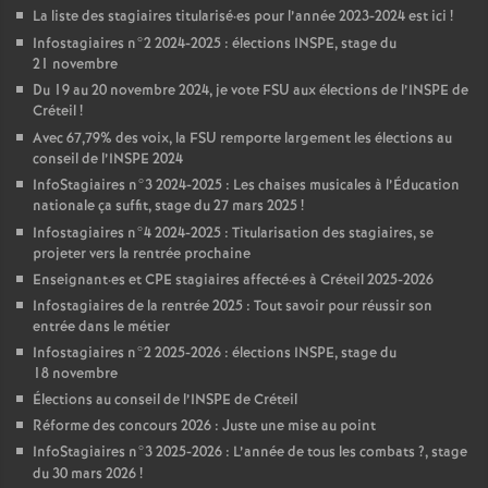
La liste des stagiaires titularisé
·
es pour l’année 2023-2024 est ici
!
Infostagiaires n°2 2024-2025 : élections
INSPE
, stage du
21 novembre
Du 19 au 20 novembre 2024, je vote
FSU
aux élections de l’
INSPE
de
Créteil
!
Avec 67,79% des voix, la
FSU
remporte largement les élections au
conseil de l’
INSPE
2024
InfoStagiaires n°3 2024-2025 : Les chaises musicales à l’Éducation
nationale ça suffit, stage du 27 mars 2025
!
Infostagiaires n°4 2024-2025 : Titularisation des stagiaires, se
projeter vers la rentrée prochaine
Enseignant
·
es et
CPE
stagiaires affecté
·
es à Créteil 2025-2026
Infostagiaires de la rentrée 2025 : Tout savoir pour réussir son
entrée dans le métier
Infostagiaires n°2 2025-2026 : élections
INSPE
, stage du
18 novembre
Élections au conseil de l’
INSPE
de Créteil
Réforme des concours 2026 : Juste une mise au point
InfoStagiaires n°3 2025-2026 : L’année de tous les combats
?, stage
du 30 mars 2026
!