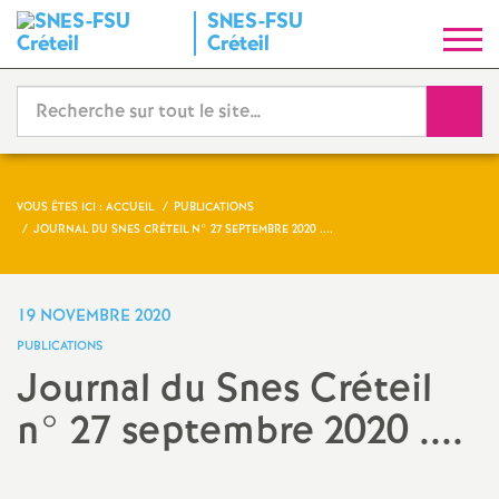
SNES
-
FSU
S
Créteil
y
Reche
n
d
VOUS ÊTES ICI :
ACCUEIL
PUBLICATIONS
JOURNAL DU SNES CRÉTEIL N° 27 SEPTEMBRE 2020 ....
i
c
19 NOVEMBRE 2020
PUBLICATIONS
a
Journal du Snes Créteil
n° 27 septembre 2020 ....
t
N