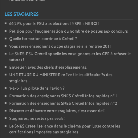
o
LES STAGIAIRES
66,29% pour la
FSU
aux élections
INSPE
:
MERCI
!
u
Pétition pour l’augmentation du nombre de postes aux concours
Quelle formation continue à Créteil
?
r
Vous serez enseignant ou cpe stagiaire à la rentrée 2011
Le
SNES
-
FSU
Créteil appelle les enseignants et les
CPE
à refuser le
s
tutorat
!
Entretien avec des chefs d’établissements.
UNE
ETUDE
DU
MINISTERE
re
?ve
?le les difficulte
?s des
stagiaires...
Y-a-t-il un pilote dans l’avion
?
Formation des enseignants
SNES
Créteil Infos rapides n°1
Formation des enseignants
SNES
Créteil Infos rapides n°2
Discuter et débattre entre stagiaires, c’est essentiel
!
Stagiaires, ne restez pas seuls
!
Le
SNES
Créteil se lance dans le cinéma pour lutter contre les
certifications imposées aux stagiaires