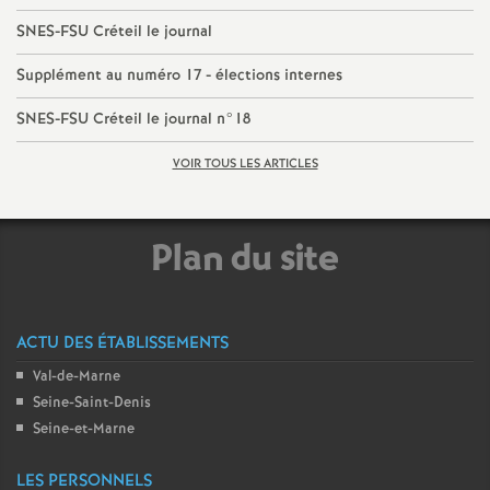
e
SNES
-
FSU
Créteil le journal
m
Supplément au numéro 17 - élections internes
e
SNES
-
FSU
Créteil le journal n°18
VOIR TOUS LES ARTICLES
n
t
Plan du site
s
d
ACTU DES ÉTABLISSEMENTS
Val-de-Marne
e
Seine-Saint-Denis
Seine-et-Marne
S
LES PERSONNELS