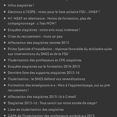
Infos stagiaires
!
Elections à l’
ESPE
: votez pour la liste unitaire
FSU
-
UNEF
!
M1
MEEF
en alternance : Moins de formation, plus de
compagnonnage : c
?est
NON
!
Enquête stagiaires : votre avis nous intéresse
!
Crise du recrutement : rions un peu
Affectation des stagiaires rentrée 2015
Prime Spéciale d’Installation : réponse favorable du ministère suite
aux interventions du
SNES
et de la
FSU
Titularisation des professeurs et
CPE
stagiaires
Enquête stagiaires sur la formation 2014-2015
Dernière liste des supports stagiaires 2015-16
Titularisation : le
SNES
défend vos revendications
Formation des enseignant-e-s : Non à l’apprentissage, oui au pré-
recrutement
!
Affectation des stagiaires 2015-16 à Créteil
Stagiaires 2015-16 : Tout savoir sur votre année de stage
!
Liste de titularisation des stagiaires
CAPA
de Titularisation des professeurs agrégé-e-s 2015.