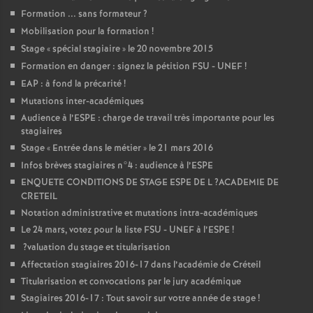
Formation ... sans formateur
?
Mobilisation pour la formation
!
Stage «
spécial stagiaire
» le 20 novembre 2015
Formation en danger : signez la pétition
FSU
-
UNEF
!
EAP
: à fond la précarité
!
Mutations inter-académiques
Audience à l’
ESPE
: charge de travail très importante pour les
stagiaires
Stage «
Entrée dans le métier
» le 21 mars 2016
Infos brèves stagiaires n°4 : audience à l’
ESPE
ENQUETE
CONDITIONS
DE
STAGE
ESPE
DE
L
?
ACADEMIE
DE
CRETEIL
Notation administrative et mutations intra-académiques
Le 24 mars, votez pour la liste
FSU
-
UNEF
à l’
ESPE
!
?valuation du stage et titularisation
Affectation stagiaires 2016-17 dans l’académie de Créteil
Titularisation et convocations par le jury académique
Stagiaires 2016-17 : Tout savoir sur votre année de stage
!