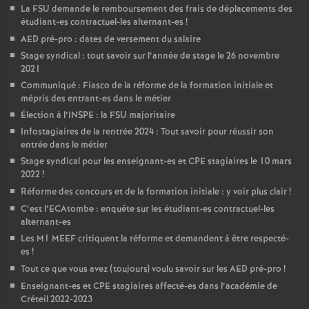
La
FSU
demande le remboursement des frais de déplacements des
étudiant-es contractuel-les alternant-es
!
AED
pré-pro : dates de versement du salaire
Stage syndical : tout savoir sur l’année de stage le 26 novembre
2021
Communiqué : Fiasco de la réforme de la formation initiale et
mépris des entrant-es dans le métier
Élection à l’
INSPE
: la
FSU
majoritaire
Infostagiaires de la rentrée 2024 : Tout savoir pour réussir son
entrée dans le métier
Stage syndical pour les enseignant-es et
CPE
stagiaires le 10 mars
2022
!
Réforme des concours et de la formation initiale : y voir plus clair
!
C’est l’ECAtombe : enquête sur les étudiant-es contractuel-les
alternant-es
Les M1
MEEF
critiquent la réforme et demandent à être respecté-
es
!
Tout ce que vous avez (toujours) voulu savoir sur les
AED
pré-pro
!
Enseignant-es et
CPE
stagiaires affecté-es dans l’académie de
Créteil 2022-2023