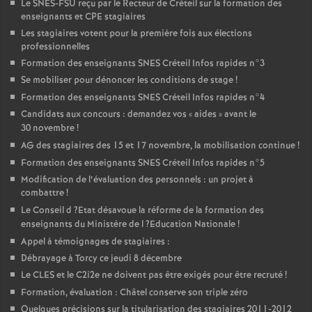
Le
SNES
-
FSU
reçu par le Recteur de Créteil sur la formation des
enseignants et
CPE
stagiaires
Les stagiaires votent pour la première fois aux élections
professionnelles
Formation des enseignants
SNES
Créteil Infos rapides n°3
Se mobiliser pour dénoncer les conditions de stage
!
Formation des enseignants
SNES
Créteil Infos rapides n°4
Candidats aux concours : demandez vos «
aides
» avant le
30 novembre
!
AG
des stagiaires des 15 et 17 novembre, la mobilisation continue
!
Formation des enseignants
SNES
Créteil Infos rapides n°5
Modification de l’évaluation des personnels : un projet à
combattre
!
Le Conseil d
?Etat désavoue la réforme de la formation des
enseignants du Ministère de l
?Education Nationale
!
Appel à témoignages de stagiaires :
Débrayage à Torcy ce jeudi 8 décembre
Le
CLES
et le C2i2e ne doivent pas être exigés pour être recruté
!
Formation, évaluation : Châtel conserve son triple zéro
Quelques précisions sur la titularisation des stagiaires 2011-2012