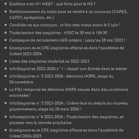
Étudiant.e en M1
MEEF
: que faire pour le M2
?
Remboursement du trajet pour se rendre à un concours (
CAPES
,
CAPET
, agrégation, etc.)
Candidat.es aux concours : je fais mes voeux avant le 5 juin
!
Titularisation des stagiaires :
VISIO
le 30 mai à 18h30
Campagne de recrutement
AED
-prépro : jusqu’au 28 mai 2023
!
Enseignant.es et
CPE
stagiaires affecté.es dans l’académie de
Créteil 2023-2024
Listes des stagiaires titularisé.es 2022-2023
InfoStagiaires 2023-2024 n°1 : réussir son Entrée dans le métier
InfoStagiaires n°2 2023-2024 : élections
INSPE
, stage du
24 novembre
La
FSU
remporte les élections
INSPE
tenues dans des conditions
anormales
!
InfoStagiaires n°3 2023-2024 : Colère face au mépris du nouveau
gouvernement, stage du 28 mars 2024
!
Infostagiaires n°4 2023-2024 : Titularisation des stagiaires, se
projeter vers la rentrée prochaine
Enseignant
·
es et
CPE
stagiaires affecté
·
es dans l’académie de
Créteil 2024-2025