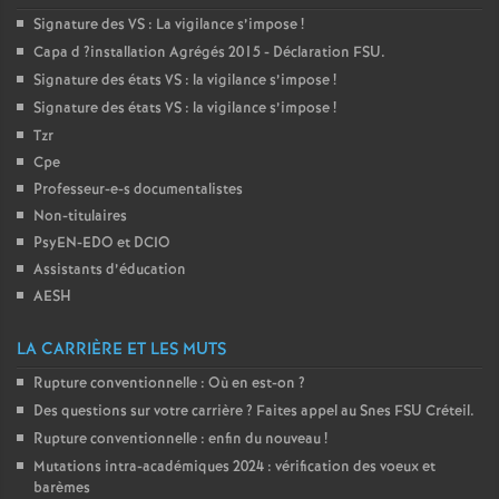
e
Signature des
VS
: La vigilance s’impose
!
Capa d
?installation Agrégés 2015 - Déclaration
FSU
.
c
Signature des états
VS
: la vigilance s’impose
!
Signature des états
VS
: la vigilance s’impose
!
o
Tzr
Cpe
n
Professeur-e-s documentalistes
Non-titulaires
d
PsyEN-
EDO
et
DCIO
Assistants d’éducation
d
AESH
LA CARRIÈRE ET LES MUTS
e
Rupture conventionnelle : Où en est-on
?
g
Des questions sur votre carrière
? Faites appel au Snes
FSU
Créteil.
Rupture conventionnelle : enfin du nouveau
!
r
Mutations intra-académiques 2024 : vérification des voeux et
barèmes