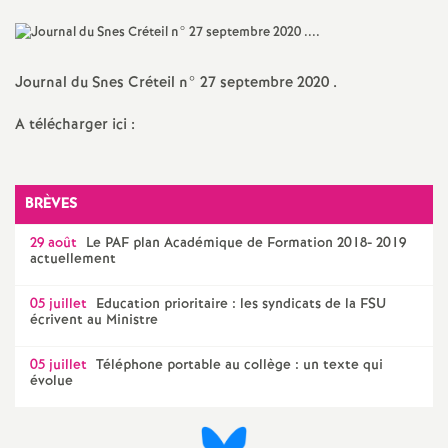
a
t
Journal du Snes Créteil n° 27 septembre 2020 .
A télécharger ici :
i
o
BRÈVES
n
29 août
Le
PAF
plan Académique de Formation 2018- 2019
actuellement
a
05 juillet
Education prioritaire : les syndicats de la
FSU
écrivent au Ministre
l
05 juillet
Téléphone portable au collège : un texte qui
évolue
d