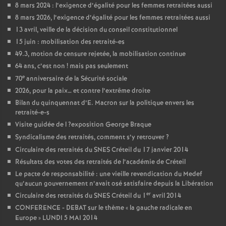
8 mars 2024 : l’exigence d’égalité pour les femmes retraitées aussi
8 mars 2026, l’exigence d’égalité pour les femmes retraitées aussi
13 avril, veille de la décision du conseil constitutionnel
15 juin : mobilisation des retraité-es
49.3, motion de censure rejetée, la mobilisation continue
64 ans, c’est non
! mais pas seulement
e
70
anniversaire de la Sécurité sociale
2026, pour la paix… et contre l’extrême droite
Bilan du quinquennat d’E. Macron sur la politique envers les
retraité-e-s
Visite guidée de l
?exposition George Braque
Syndicalisme des retraités, comment s’y retrouver
?
Circulaire des retraités du
SNES
Créteil du 17 janvier 2014
Résultats des votes des retraités de l’académie de Créteil
Le pacte de responsabilité : une vieille revendication du Medef
qu’aucun gouvernement n’avait osé satisfaire depuis la Libération
er
Circulaire des retraités du
SNES
Créteil du 1
avril 2014
CONFERENCE
-
DEBAT
sur le thème «
la gauche radicale en
Europe
»
LUNDI
5
MAI
2014