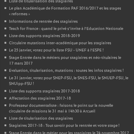
Liste de titularisation des stagiaires
Le plan Académique de Formation
PAF
2016/2017 et les stages
«
reformes
»
Informations de rentrée des stagiaires
Teach for France : quand le privé s’invite à l’Education Nationale
Liste des supports stagiaires 2018-2019
Circulaire mutations inter-académique pour les stagiaires
Le 25 janvier, votez pour la liste
FSU
-
UNEF
à l’
ESPE
!
Stage Entrée dans le métiers pour stagiaires et néo-titulaires le
17 mars 2017
Evaluation, titularisation, mutations : toutes les infos stagiaires
!
Le 31 janvier, votez pour
SNEP
-
FSU
, le
SNES
-
FSU
, le
SNUEP
-
FSU
, le
SNUipp-
FSU
!
Liste des supports stagiaires 2017-2018
Affectation des stagiaires 2017-18
Professeur documentaliste : faisons le point sur la nouvelle
circulaire de missions le 31 mai à 14h30 à Arcueil
Liste de titularisation des stagiaires
Stagiaires 2017-18 : Tout savoir pour la rentrée et votre stage
!
Stage Entrée dans le métier pour les stagiaires le 24 novembre 2017