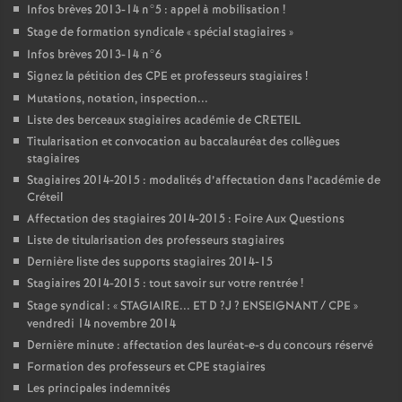
Infos brèves 2013-14 n°5 : appel à mobilisation
!
Stage de formation syndicale «
spécial stagiaires
»
Infos brèves 2013-14 n°6
Signez la pétition des
CPE
et professeurs stagiaires
!
Mutations, notation, inspection...
Liste des berceaux stagiaires académie de
CRETEIL
Titularisation et convocation au baccalauréat des collègues
stagiaires
Stagiaires 2014-2015 : modalités d’affectation dans l’académie de
Créteil
Affectation des stagiaires 2014-2015 : Foire Aux Questions
Liste de titularisation des professeurs stagiaires
Dernière liste des supports stagiaires 2014-15
Stagiaires 2014-2015 : tout savoir sur votre rentrée
!
Stage syndical : «
STAGIAIRE
...
ET
D
?J
?
ENSEIGNANT
/
CPE
»
vendredi 14 novembre 2014
Dernière minute : affectation des lauréat-e-s du concours réservé
Formation des professeurs et
CPE
stagiaires
Les principales indemnités