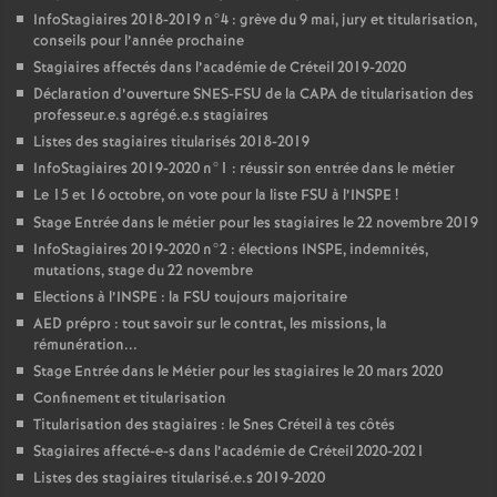
InfoStagiaires 2018-2019 n°4 : grève du 9 mai, jury et titularisation,
conseils pour l’année prochaine
Stagiaires affectés dans l’académie de Créteil 2019-2020
Déclaration d’ouverture
SNES
-
FSU
de la
CAPA
de titularisation des
professeur.e.s agrégé.e.s stagiaires
Listes des stagiaires titularisés 2018-2019
InfoStagiaires 2019-2020 n°1 : réussir son entrée dans le métier
Le 15 et 16 octobre, on vote pour la liste
FSU
à l’
INSPE
!
Stage Entrée dans le métier pour les stagiaires le 22 novembre 2019
InfoStagiaires 2019-2020 n°2 : élections
INSPE
, indemnités,
mutations, stage du 22 novembre
Elections à l’
INSPE
: la
FSU
toujours majoritaire
AED
prépro : tout savoir sur le contrat, les missions, la
rémunération...
Stage Entrée dans le Métier pour les stagiaires le 20 mars 2020
Confinement et titularisation
Titularisation des stagiaires : le Snes Créteil à tes côtés
Stagiaires affecté-e-s dans l’académie de Créteil 2020-2021
Listes des stagiaires titularisé.e.s 2019-2020