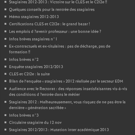
Stagiaires 2012-2013 : Victoire sur le
CLES
et le C2I2e
!!
Quelques conseils pour la rentrée des stagiaires
Mémo stagiaires 2012-2013
Certifications
CLES
et C2I2e : le grand bazar
!
Les emplois d
?avenir professeur : une bonne idée
?
Infos brèves stagiaires n°1
Ex-contractuels et ex-titulaires : pas de décharge, pas de
formation
!!
Infos brèves n°2
Enquête stagiaires 2012/2013
CLES
et C2I2e : la suite
Bilan de l’enquête «
stagiaires
» 2012 réalisée par le secteur
EDM
Audience avec le Rectorat : des réponses insatisfaisantes vis-à-vis
des conditions d
?entrée dans le métier
Stagiaires 2012 : Malheureusement, vous risquez de ne pas être la
dernière «
génération sacrifiée
»
Infos brèves n°3
Circulaire stagiaire du 12 nov
Stagiaires 2012/2013 : Mutation inter académique 2013