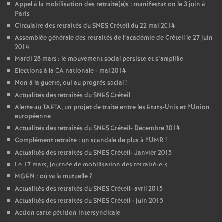
Appel à la mobilisation des retraité(e)s : manifestation le 3 juin à
Paris
Circulaire des retraités du
SNES
Créteil du 22 mai 2014
Assemblée générale des retraités de l’académie de Créteil le 27 juin
2014
Mardi 28 mars : le mouvement social persiste et s’amplifie
Elections à la
CA
nationale - mai 2014
Non à la guerre, oui au progrès social
!
Actualités des retraités du
SNES
Créteil
Alerte au
TAFTA
, un projet de traité entre les Etats-Unis et l’Union
européenne
Actualités des retraités du
SNES
Créteil- Décembre 2014
Complément retraite : un scandale de plus à l’
UMR
!
Actualités des retraités du
SNES
Créteil- Janvier 2015
Le 17 mars, journée de mobilisation des retraité-e-s
MGEN
: où va la mutuelle
?
Actualités des retraités du
SNES
Créteil- avril 2015
Actualités des retraités du
SNES
Créteil - juin 2015
Action carte pétition intersyndicale