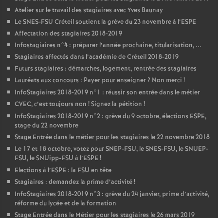
Atelier sur le travail des stagiaires avec Yves Baunay
Le
SNES
-
FSU
Créteil soutient la grève du 23 novembre à l’
ESPE
Affectation des stagiaires 2018-2019
Infostagiaires n°4 : préparer l’année prochaine, titularisation, ...
Stagiaires affectés dans l’académie de Créteil 2018-2019
Futurs stagiaires : démarches, logement, rentrée des stagiaires
Lauréats aux concours : Payer pour enseigner
? Non merci
!
InfoStagiaires 2018-2019 n°1 : réussir son entrée dans le métier
CVEC
, c’est toujours non
! Signez la pétition
!
InfoStagiaires 2018-2019 n°2 : grève du 9 octobre, élections
ESPE
,
stage du 22 novembre
Stage Entrée dans le métier pour les stagiaires le 22 novembre 2018
Le 17 et 18 octobre, votez pour
SNEP
-
FSU
, le
SNES
-
FSU
, le
SNUEP
-
FSU
, le SNUipp-
FSU
à l’
ESPE
!
Elections à l’
ESPE
: la
FSU
en tête
Stagiaires : demandez la prime d’activité
!
InfoStagiaires 2018-2019 n°3 : grève du 24 janvier, prime d’activité,
réforme du lycée et de la formation
Stage Entrée dans le Métier pour les stagiaires le 26 mars 2019