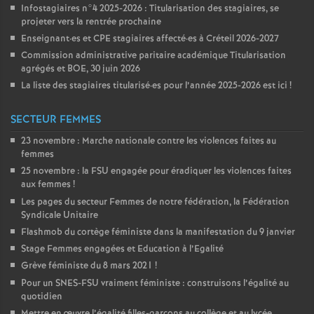
Infostagiaires n°4 2025-2026 : Titularisation des stagiaires, se
projeter vers la rentrée prochaine
Enseignant
·
es et
CPE
stagiaires affecté
·
es à Créteil 2026-2027
Commission administrative paritaire académique Titularisation
agrégés et
BOE
, 30 juin 2026
La liste des stagiaires titularisé
·
es pour l’année 2025-2026 est ici
!
SECTEUR FEMMES
23 novembre : Marche nationale contre les violences faites au
femmes
25 novembre : la
FSU
engagée pour éradiquer les violences faites
aux femmes
!
Les pages du secteur Femmes de notre fédération, la Fédération
Syndicale Unitaire
Flashmob du cortège féministe dans la manifestation du 9 janvier
Stage Femmes engagées et Education à l’Egalité
Grève féministe du 8 mars 2021
!
Pour un
SNES
-
FSU
vraiment féministe : construisons l’égalité au
quotidien
Mettre en œuvre l’égalité filles-garçons au collège et au lycée