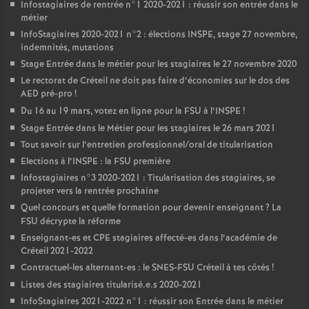
Infostagiaires de rentrée n°1 2020-2021 : réussir son entrée dans le
métier
InfoStagiaires 2020-2021 n°2 : élections
INSPE
, stage 27 novembre,
indemnités, mutations
Stage Entrée dans le métier pour les stagiaires le 27 novembre 2020
Le rectorat de Créteil ne doit pas faire d’économies sur le dos des
AED
pré-pro
!
Du 16 au 19 mars, votez en ligne pour la
FSU
à l’
INSPE
!
Stage Entrée dans le Métier pour les stagiaires le 26 mars 2021
Tout savoir sur l’entretien professionnel/oral de titularisation
Elections à l’
INSPE
: la
FSU
première
Infostagiaires n°3 2020-2021 : Titularisation des stagiaires, se
projeter vers la rentrée prochaine
Quel concours et quelle formation pour devenir enseignant
? La
FSU
décrypte la réforme
Enseignant-es et
CPE
stagiaires affecté-es dans l’académie de
Créteil 2021-2022
Contractuel-les alternant-es : le
SNES
-
FSU
Créteil à tes côtés
!
Listes des stagiaires titularisé.e.s 2020-2021
InfoStagiaires 2021-2022 n°1 : réussir son Entrée dans le métier