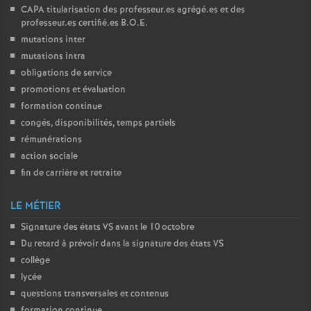
CAPA
titularisation des professeur.es agrégé.es et des
é
professeur.es certifié.es
B.O.E.
mutations inter
O
mutations intra
obligations de service
r
promotions et évaluation
formation continue
l
congés, disponibilités, temps partiels
rémunérations
é
action sociale
fin de carrière et retraite
a
LE MÉTIER
n
Signature des états
VS
avant le 10 octobre
Du retard à prévoir dans la signature des états
VS
collège
s
lycée
questions transversales et contenus
T
formation continue