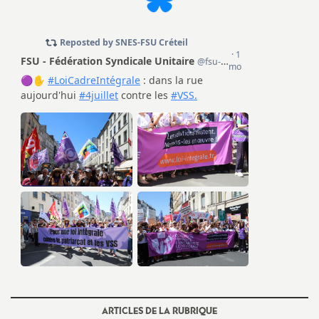
e
s
E
n
s
e
i
g
n
ARTICLES DE LA RUBRIQUE