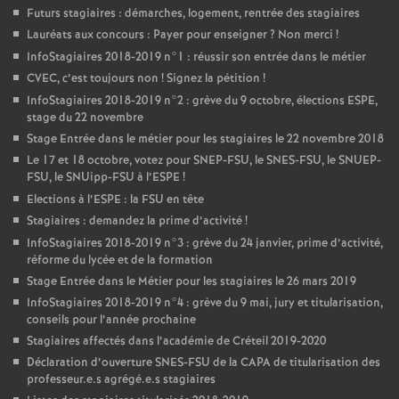
Futurs stagiaires : démarches, logement, rentrée des stagiaires
Lauréats aux concours : Payer pour enseigner
? Non merci
!
InfoStagiaires 2018-2019 n°1 : réussir son entrée dans le métier
CVEC
, c’est toujours non
! Signez la pétition
!
InfoStagiaires 2018-2019 n°2 : grève du 9 octobre, élections
ESPE
,
stage du 22 novembre
Stage Entrée dans le métier pour les stagiaires le 22 novembre 2018
Le 17 et 18 octobre, votez pour
SNEP
-
FSU
, le
SNES
-
FSU
, le
SNUEP
-
FSU
, le SNUipp-
FSU
à l’
ESPE
!
Elections à l’
ESPE
: la
FSU
en tête
Stagiaires : demandez la prime d’activité
!
InfoStagiaires 2018-2019 n°3 : grève du 24 janvier, prime d’activité,
réforme du lycée et de la formation
Stage Entrée dans le Métier pour les stagiaires le 26 mars 2019
InfoStagiaires 2018-2019 n°4 : grève du 9 mai, jury et titularisation,
conseils pour l’année prochaine
Stagiaires affectés dans l’académie de Créteil 2019-2020
Déclaration d’ouverture
SNES
-
FSU
de la
CAPA
de titularisation des
professeur.e.s agrégé.e.s stagiaires