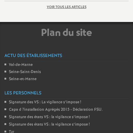
VOIR TOUS LES ARTICLES
Plan du site
ACTU DES ÉTABLISSEMENTS
Val-de-Marne
Seine-Saint-Denis
Seine-et-Marne
LES PERSONNELS
Signature des
VS
: La vigilance s’impose
!
Capa d
?installation Agrégés 2015 - Déclaration
FSU
.
Signature des états
VS
: la vigilance s’impose
!
Signature des états
VS
: la vigilance s’impose
!
Tzr