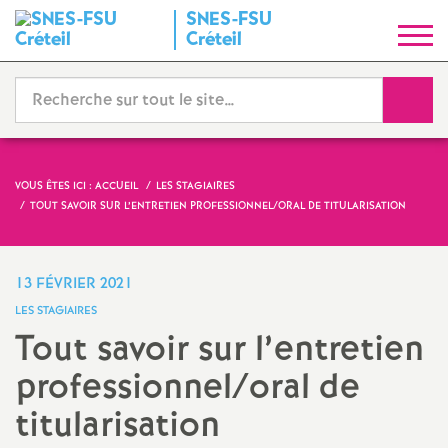
SNES
-
FSU
S
Créteil
y
Reche
n
d
VOUS ÊTES ICI :
ACCUEIL
LES STAGIAIRES
TOUT SAVOIR SUR L’ENTRETIEN PROFESSIONNEL/ORAL DE TITULARISATION
i
c
13 FÉVRIER 2021
LES STAGIAIRES
a
Tout savoir sur l’entretien
professionnel/oral de
t
titularisation
N