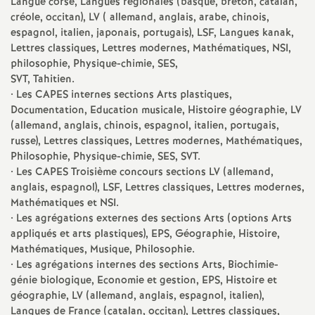
Langue corse, Langues régionales (basque, breton, catalan,
créole, occitan),
LV
( allemand, anglais, arabe, chinois,
o
espagnol, italien, japonais, portugais),
LSF
, Langues kanak,
Lettres classiques, Lettres modernes, Mathématiques,
NSI
,
u
philosophie, Physique-chimie,
SES
,
SVT
, Tahitien.
• Les
CAPES
internes sections Arts plastiques,
r
Documentation, Education musicale, Histoire géographie,
LV
(allemand, anglais, chinois, espagnol, italien, portugais,
s
russe), Lettres classiques, Lettres modernes, Mathématiques,
Philosophie, Physique-chimie,
SES
,
SVT
.
• Les
CAPES
Troisième concours sections
LV
(allemand,
anglais, espagnol),
LSF
, Lettres classiques, Lettres modernes,
Mathématiques et
NSI
.
• Les agrégations externes des sections Arts (options Arts
appliqués et arts plastiques),
EPS
, Géographie, Histoire,
Mathématiques, Musique, Philosophie.
• Les agrégations internes des sections Arts, Biochimie-
génie biologique, Economie et gestion,
EPS
, Histoire et
géographie,
LV
(allemand, anglais, espagnol, italien),
Langues de France (catalan, occitan), Lettres classiques,