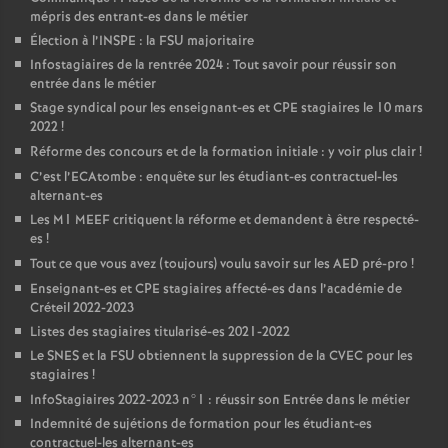
mépris des entrant-es dans le métier
Élection à l’
INSPE
: la
FSU
majoritaire
Infostagiaires de la rentrée 2024 : Tout savoir pour réussir son
entrée dans le métier
Stage syndical pour les enseignant-es et
CPE
stagiaires le 10 mars
2022
!
Réforme des concours et de la formation initiale : y voir plus clair
!
C’est l’ECAtombe : enquête sur les étudiant-es contractuel-les
alternant-es
Les M1
MEEF
critiquent la réforme et demandent à être respecté-
es
!
Tout ce que vous avez (toujours) voulu savoir sur les
AED
pré-pro
!
Enseignant-es et
CPE
stagiaires affecté-es dans l’académie de
Créteil 2022-2023
Listes des stagiaires titularisé-es 2021-2022
Le
SNES
et la
FSU
obtiennent la suppression de la
CVEC
pour les
stagiaires
!
InfoStagiaires 2022-2023 n°1 : réussir son Entrée dans le métier
Indemnité de sujétions de formation pour les étudiant-es
contractuel-les alternant-es