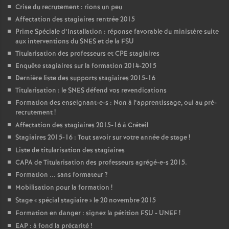
Crise du recrutement : rions un peu
Affectation des stagiaires rentrée 2015
Prime Spéciale d’Installation : réponse favorable du ministère suite
aux interventions du
SNES
et de la
FSU
Titularisation des professeurs et
CPE
stagiaires
Enquête stagiaires sur la formation 2014-2015
Dernière liste des supports stagiaires 2015-16
Titularisation : le
SNES
défend vos revendications
Formation des enseignant-e-s : Non à l’apprentissage, oui au pré-
recrutement
!
Affectation des stagiaires 2015-16 à Créteil
Stagiaires 2015-16 : Tout savoir sur votre année de stage
!
Liste de titularisation des stagiaires
CAPA
de Titularisation des professeurs agrégé-e-s 2015.
Formation ... sans formateur
?
Mobilisation pour la formation
!
Stage «
spécial stagiaire
» le 20 novembre 2015
Formation en danger : signez la pétition
FSU
-
UNEF
!
EAP
: à fond la précarité
!