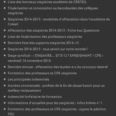
Liste des berceaux stagiaires académie de
CRETEIL
Titularisation et convocation au baccalauréat des collègues
stagiaires
Stagiaires 2014-2015 : modalités d’affectation dans l’académie de
Créteil
Affectation des stagiaires 2014-2015 : Foire Aux Questions
Liste de titularisation des professeurs stagiaires
Dernière liste des supports stagiaires 2014-15
Stagiaires 2014-2015 : tout savoir sur votre rentrée
!
Stage syndical : «
STAGIAIRE
...
ET
D
?J
?
ENSEIGNANT
/
CPE
»
vendredi 14 novembre 2014
Dernière minute : affectation des lauréat-e-s du concours réservé
Formation des professeurs et
CPE
stagiaires
Les principales indemnités
Anciens contractuels : profitez de la fin de clause butoir pour un
meilleur reclassement
Indemnité forfaitaire de formation
Informations d’actualité pour les stagiaires : infos brèves n°1
Formation des professeurs et
CPE
stagiaires : signez la pétition
FSU