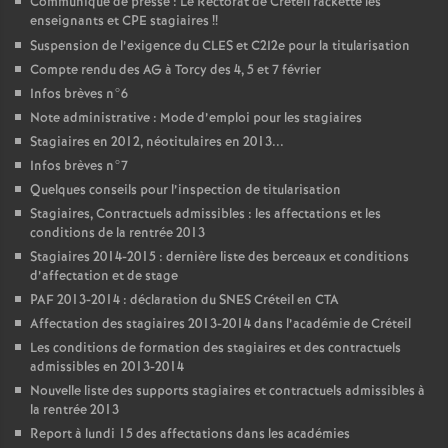
Communiqué de presse : Le Rectorat de Créteil rackette les
enseignants et
CPE
stagiaires
!!
Suspension de l’exigence du
CLES
et C2I2e pour la titularisation
Compte rendu des
AG
à Torcy des 4, 5 et 7 février
Infos brèves n°6
Note administrative : Mode d’emploi pour les stagiaires
Stagiaires en 2012, néotitulaires en 2013...
Infos brèves n°7
Quelques conseils pour l’inspection de titularisation
Stagiaires, Contractuels admissibles : les affectations et les
conditions de la rentrée 2013
Stagiaires 2014-2015 : dernière liste des berceaux et conditions
d’affectation et de stage
PAF
2013-2014 : déclaration du
SNES
Créteil en
CTA
Affectation des stagiaires 2013-2014 dans l’académie de Créteil
Les conditions de formation des stagiaires et des contractuels
admissibles en 2013-2014
Nouvelle liste des supports stagiaires et contractuels admissibles à
la rentrée 2013
Report à lundi 15 des affectations dans les académies