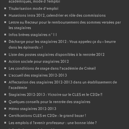
académiques, mode d
?emploi
Titularisation mode d’emploi
Mutations intra 2012, calendrier et rôle des commissions
Lettre au Recteur pour le remboursement des sommes versées par
les stagiaires
Infos brèves stagiaires n°11
Décharge pour les stagiaires 2012 : Vous appelez ça du «
beurre
dans les épinards
»
!
Liste des postes stagiaires disponibles à la rentrée 2012
Action sociale pour stagiaires 2012
Les conditions de stage dans l’académie de Créteil
L’accueil des stagiaires 2012-2013
Affectation des stagiaires 2012-2013 dans un établissement de
l’académie
Stagiaires 2012-2013 : Victoire sur le
CLES
et le C2I2e
!!
Quelques conseils pour la rentrée des stagiaires
Mémo stagiaires 2012-2013
Certifications
CLES
et C2I2e : le grand bazar
!
Les emplois d
?avenir professeur : une bonne idée
?