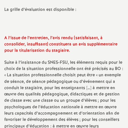
e
La grille d’évaluation est disponible :
c
o
A l’issue de l’entretien, l’avis rendu (satisfaisant, à
consolider, insuffisant) constituera un avis supplémentaire
n
pour la titularisation du stagiaire.
d
Suite à l’insistance du
SNES
-
FSU
, les éléments requis pour le
choix de la situation professionnelle ont été précisés au
BO
:
«
La situation professionnelle choisit peut être «
un exemple
d
de séance, de séance pédagogique ou d’événement qui a
conduit le stagiaire, pour les enseignants […] à mettre en
e
œuvre des qualités pédagogique, didactiques et de gestion
de classe avec une classe ou un groupe d’élèves
; pour les
g
psychologues de l’éducation nationale à mettre en œuvre
leurs capacités d’accompagnement et d’orientation afin de
favoriser le développement des élèves
; pour les conseillers
r
principaux d’éducation : à mettre en œuvre leurs