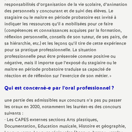
responsabilités d’organisation de la vie scolaire, d’animation
é
des personnels y concourant et de suivi des élèves. Le
stagiaire ou le maître en période probatoire est invité à
O
indiquer les ressources qu’il a mobilisées pour ce faire
(compétences et connaissances acquises par la formation,
r
réflexion personnelle, conseils de son tuteur, de ses pairs, de
sa hiérarchie, etc.) et les leçons qu’il tire de cette expérience
pour sa pratique professionnelle. La situation
l
professionnelle peut être présentée comme positive ou
négative, mais il importe que l’exposé du stagiaire ou le
é
maître en période probatoire traduise sa capacité de
réaction et de réflexion sur l’exercice de son métier.
»
a
Qui est concerné-e par l’oral professionnel
?
n
une partie des admissibles aux concours n’a pas pu passer
les oraux en 2020, notamment les lauréat-es des concours
s
suivants :
• Les
CAPES
externes sections Arts plastiques,
Documentation, Education musicale, Histoire et géographie,
T