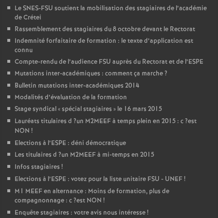
Le
SNES
-
FSU
soutient la mobilisation des stagiaires de l’académie
de Crétei
Rassemblement des stagiaires du 8 octobre devant le Rectorat
Indemnité forfaitaire de formation : le texte d’application est
connu
Compte-rendu de l’audience
FSU
auprès du Rectorat et de l’
ESPE
Mutations inter-académiques : comment ça marche
?
Bulletin mutations inter-académiques 2014
Modalités d’évaluation de la formation
Stage syndical «
spécial stagiaires
» le 16 mars 2015
Lauréats titulaires d
?un
M2MEEF
à temps plein en 2015 : c
?est
NON
!
Elections à l’
ESPE
: déni démocratique
Les titulaires d
?un
M2MEEF
à mi-temps en 2015
Infos stagiaires
!
Elections à l’
ESPE
: votez pour la liste unitaire
FSU
-
UNEF
!
M1
MEEF
en alternance : Moins de formation, plus de
compagnonnage : c
?est
NON
!
Enquête stagiaires : votre avis nous intéresse
!