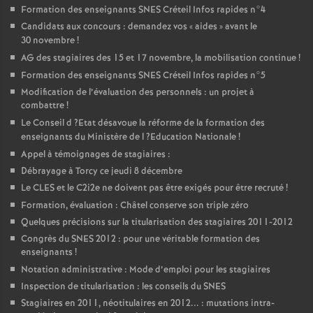
Formation des enseignants
SNES
Créteil Infos rapides n°4
Candidats aux concours : demandez vos «
aides
» avant le
30 novembre
!
AG
des stagiaires des 15 et 17 novembre, la mobilisation continue
!
Formation des enseignants
SNES
Créteil Infos rapides n°5
Modification de l’évaluation des personnels : un projet à
combattre
!
Le Conseil d
?Etat désavoue la réforme de la formation des
enseignants du Ministère de l
?Education Nationale
!
Appel à témoignages de stagiaires :
Débrayage à Torcy ce jeudi 8 décembre
Le
CLES
et le C2i2e ne doivent pas être exigés pour être recruté
!
Formation, évaluation : Châtel conserve son triple zéro
Quelques précisions sur la titularisation des stagiaires 2011-2012
Congrès du
SNES
2012 : pour une véritable formation des
enseignants
!
Notation administrative : Mode d’emploi pour les stagiaires
Inspection de titularisation : les conseils du
SNES
Stagiaires en 2011, néotitulaires en 2012... : mutations intra-