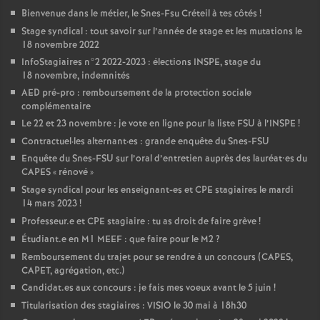
Bienvenue dans le métier, le Snes-Fsu Créteil à tes côtés
!
Stage syndical : tout savoir sur l’année de stage et les mutations le
18 novembre 2022
InfoStagiaires n°2 2022-2023 : élections
INSPE
, stage du
18 novembre, indemnités
AED
pré-pro : remboursement de la protection sociale
complémentaire
Le 22 et 23 novembre : je vote en ligne pour la liste
FSU
à l’
INSPE
!
Contractuel
·
les alternant
·
es : grande enquête du Snes-
FSU
Enquête du Snes-
FSU
sur l’oral d’entretien auprès des lauréat•es du
CAPES
«
rénové
»
Stage syndical pour les enseignant-es et
CPE
stagiaires le mardi
14 mars 2023
!
Professeur.e et
CPE
stagiaire : tu as droit de faire grève
!
Étudiant.e en M1
MEEF
: que faire pour le M2
?
Remboursement du trajet pour se rendre à un concours (
CAPES
,
CAPET
, agrégation, etc.)
Candidat.es aux concours : je fais mes voeux avant le 5 juin
!
Titularisation des stagiaires :
VISIO
le 30 mai à 18h30