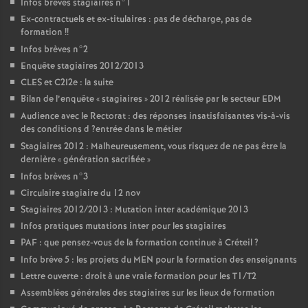
Infos brèves stagiaires n°1
Ex-contractuels et ex-titulaires : pas de décharge, pas de
formation
!!
Infos brèves n°2
Enquête stagiaires 2012/2013
CLES
et C2I2e : la suite
Bilan de l’enquête «
stagiaires
» 2012 réalisée par le secteur
EDM
Audience avec le Rectorat : des réponses insatisfaisantes vis-à-vis
des conditions d
?entrée dans le métier
Stagiaires 2012 : Malheureusement, vous risquez de ne pas être la
dernière «
génération sacrifiée
»
Infos brèves n°3
Circulaire stagiaire du 12 nov
Stagiaires 2012/2013 : Mutation inter académique 2013
Infos pratiques mutations inter pour les stagiaires
PAF
: que pensez-vous de la formation continue à Créteil
?
Info brève 5 : les projets du
MEN
pour la formation des enseignants
Lettre ouverte : droit à une vraie formation pour les T1/T2
Assemblées générales des stagiaires sur les lieux de formation