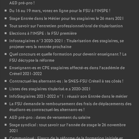
AED
pré-pro
!
Du 16 au 19 mars, votez en ligne pour la
FSU
à l’
INSPE
!
Stage Entrée dans le Métier pour les stagiaires le 26 mars 2021
Tout savoir sur l’entretien professionnel/oral de titularisation
Elections à l’
INSPE
: la
FSU
première
Infostagiaires n°3 2020-2021 : Titularisation des stagiaires, se
projeter vers la rentrée prochaine
Quel concours et quelle formation pour devenir enseignant
? La
FSU
décrypte la réforme
Enseignant-es et
CPE
stagiaires affecté-es dans l’académie de
Créteil 2021-2022
Contractuel-les alternant-es : le
SNES
-
FSU
Créteil à tes côtés
!
Listes des stagiaires titularisé.e.s 2020-2021
InfoStagiaires 2021-2022 n°1 : réussir son Entrée dans le métier
La
FSU
demande le remboursement des frais de déplacements des
étudiant-es contractuel-les alternant-es
!
AED
pré-pro : dates de versement du salaire
Stage syndical : tout savoir sur l’année de stage le 26 novembre
2021
Communiqué : Fiasco de la réforme de la formation initiale et