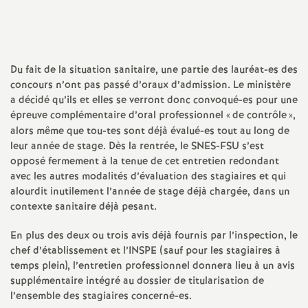
a
t
Du fait de la situation sanitaire, une partie des lauréat-es des
concours n’ont pas passé d’oraux d’admission. Le ministère
i
a décidé qu’ils et elles se verront donc convoqué-es pour une
épreuve complémentaire d’oral professionnel «
de contrôle
»,
o
alors même que tou-tes sont déjà évalué-es tout au long de
leur année de stage. Dès la rentrée, le
SNES
-
FSU
s’est
n
opposé fermement à la tenue de cet entretien redondant
avec les autres modalités d’évaluation des stagiaires et qui
alourdit inutilement l’année de stage déjà chargée, dans un
a
contexte sanitaire déjà pesant.
l
En plus des deux ou trois avis déjà fournis par l’inspection, le
chef d’établissement et l’
INSPE
(sauf pour les stagiaires à
d
temps plein), l’entretien professionnel donnera lieu à un avis
supplémentaire intégré au dossier de titularisation de
l’ensemble des stagiaires concerné-es.