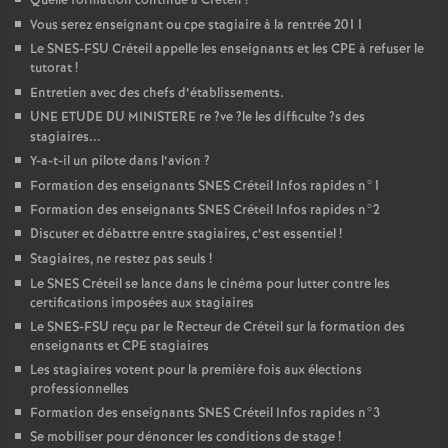
Quelle formation continue à Créteil
?
Vous serez enseignant ou cpe stagiaire à la rentrée 2011
Le
SNES
-
FSU
Créteil appelle les enseignants et les
CPE
à refuser le
tutorat
!
Entretien avec des chefs d’établissements.
UNE
ETUDE
DU
MINISTERE
re
?ve
?le les difficulte
?s des
stagiaires...
Y-a-t-il un pilote dans l’avion
?
Formation des enseignants
SNES
Créteil Infos rapides n°1
Formation des enseignants
SNES
Créteil Infos rapides n°2
Discuter et débattre entre stagiaires, c’est essentiel
!
Stagiaires, ne restez pas seuls
!
Le
SNES
Créteil se lance dans le cinéma pour lutter contre les
certifications imposées aux stagiaires
Le
SNES
-
FSU
reçu par le Recteur de Créteil sur la formation des
enseignants et
CPE
stagiaires
Les stagiaires votent pour la première fois aux élections
professionnelles
Formation des enseignants
SNES
Créteil Infos rapides n°3
Se mobiliser pour dénoncer les conditions de stage
!