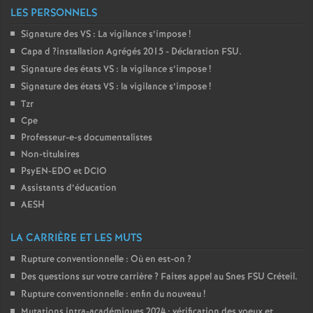
LES PERSONNELS
Signature des
VS
: La vigilance s’impose
!
Capa d
?installation Agrégés 2015 - Déclaration
FSU
.
Signature des états
VS
: la vigilance s’impose
!
Signature des états
VS
: la vigilance s’impose
!
Tzr
Cpe
Professeur-e-s documentalistes
Non-titulaires
PsyEN-
EDO
et
DCIO
Assistants d’éducation
AESH
LA CARRIÈRE ET LES MUTS
Rupture conventionnelle : Où en est-on
?
Des questions sur votre carrière
? Faites appel au Snes
FSU
Créteil.
Rupture conventionnelle : enfin du nouveau
!
Mutations intra-académiques 2024 : vérification des voeux et