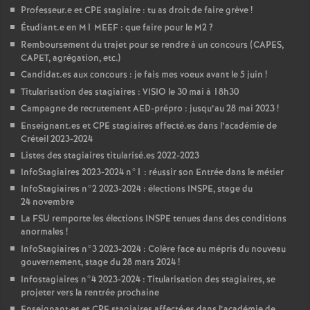
Professeur.e et
CPE
stagiaire : tu as droit de faire grève
!
Étudiant.e en M1
MEEF
: que faire pour le M2
?
Remboursement du trajet pour se rendre à un concours (
CAPES
,
CAPET
, agrégation, etc.)
Candidat.es aux concours : je fais mes voeux avant le 5 juin
!
Titularisation des stagiaires :
VISIO
le 30 mai à 18h30
Campagne de recrutement
AED
-prépro : jusqu’au 28 mai 2023
!
Enseignant.es et
CPE
stagiaires affecté.es dans l’académie de
Créteil 2023-2024
Listes des stagiaires titularisé.es 2022-2023
InfoStagiaires 2023-2024 n°1 : réussir son Entrée dans le métier
InfoStagiaires n°2 2023-2024 : élections
INSPE
, stage du
24 novembre
La
FSU
remporte les élections
INSPE
tenues dans des conditions
anormales
!
InfoStagiaires n°3 2023-2024 : Colère face au mépris du nouveau
gouvernement, stage du 28 mars 2024
!
Infostagiaires n°4 2023-2024 : Titularisation des stagiaires, se
projeter vers la rentrée prochaine
Enseignant
·
es et
CPE
stagiaires affecté
·
es dans l’académie de