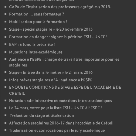
CAPA
de Titularisation des professeurs agrégé-e-s 2015.
Formation ... sans formateur
?
Mobilisation pour la formation
!
Stage «
spécial stagiaire
» le 20 novembre 2015
Formation en danger : signez la pétition
FSU
-
UNEF
!
EAP
: à fond la précarité
!
Mutations inter-académiques
Audience à l’
ESPE
: charge de travail très importante pour les
stagiaires
Stage «
Entrée dans le métier
» le 21 mars 2016
Infos brèves stagiaires n°4 : audience à l’
ESPE
ENQUETE
CONDITIONS
DE
STAGE
ESPE
DE
L
?
ACADEMIE
DE
CRETEIL
Notation administrative et mutations intra-académiques
Le 24 mars, votez pour la liste
FSU
-
UNEF
à l’
ESPE
!
?valuation du stage et titularisation
Affectation stagiaires 2016-17 dans l’académie de Créteil
Titularisation et convocations par le jury académique