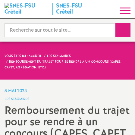
SNES
-
FSU
S
Créteil
y
Reche
n
d
VOUS ÊTES ICI :
ACCUEIL
LES STAGIAIRES
REMBOURSEMENT DU TRAJET POUR SE RENDRE À UN CONCOURS (
CAPES
,
i
CAPET
, AGRÉGATION, ETC.)
c
8 MAI 2023
a
LES STAGIAIRES
Remboursement du trajet
t
pour se rendre à un
N
concours (
CAPES
,
CAPET
,