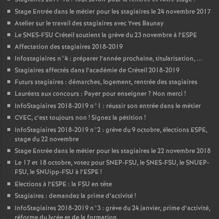
Stage Entrée dans le métier pour les stagiaires le 24 novembre 2017
Atelier sur le travail des stagiaires avec Yves Baunay
Le
SNES
-
FSU
Créteil soutient la grève du 23 novembre à l’
ESPE
Affectation des stagiaires 2018-2019
Infostagiaires n°4 : préparer l’année prochaine, titularisation, ...
Stagiaires affectés dans l’académie de Créteil 2018-2019
Futurs stagiaires : démarches, logement, rentrée des stagiaires
Lauréats aux concours : Payer pour enseigner
? Non merci
!
InfoStagiaires 2018-2019 n°1 : réussir son entrée dans le métier
CVEC
, c’est toujours non
! Signez la pétition
!
InfoStagiaires 2018-2019 n°2 : grève du 9 octobre, élections
ESPE
,
stage du 22 novembre
Stage Entrée dans le métier pour les stagiaires le 22 novembre 2018
Le 17 et 18 octobre, votez pour
SNEP
-
FSU
, le
SNES
-
FSU
, le
SNUEP
-
FSU
, le SNUipp-
FSU
à l’
ESPE
!
Elections à l’
ESPE
: la
FSU
en tête
Stagiaires : demandez la prime d’activité
!
InfoStagiaires 2018-2019 n°3 : grève du 24 janvier, prime d’activité,
réforme du lycée et de la formation