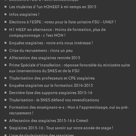
Les titulaires d
?un
M2MEEF
à mi-temps en 2015
Infos stagiaires
!
Elections à l’
ESPE
: votez pour la liste unitaire
FSU
-
UNEF
!
M1
MEEF
en alternance : Moins de formation, plus de
compagnonnage : c
?est
NON
!
Enquête stagiaires : votre avis nous intéresse
!
Crise du recrutement : rions un peu
Affectation des stagiaires rentrée 2015
Prime Spéciale d’Installation : réponse favorable du ministère suite
aux interventions du
SNES
et de la
FSU
Titularisation des professeurs et
CPE
stagiaires
Enquête stagiaires sur la formation 2014-2015
Dernière liste des supports stagiaires 2015-16
Titularisation : le
SNES
défend vos revendications
Formation des enseignant-e-s : Non à l’apprentissage, oui au pré-
recrutement
!
Affectation des stagiaires 2015-16 à Créteil
Stagiaires 2015-16 : Tout savoir sur votre année de stage
!
Liste de titularisation des stagiaires