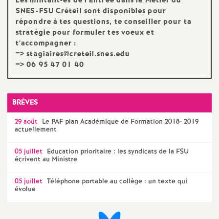
Les militant-es de l’Entrée dans le Métier du
SNES
-
FSU
Créteil sont disponibles pour
o
répondre à tes questions, te conseiller pour ta
stratégie pour formuler tes voeux et
u
t’accompagner :
=> stagiaires@creteil.snes.edu
=> 06 95 47 01 40
r
s
BRÈVES
29 août
Le
PAF
plan Académique de Formation 2018- 2019
actuellement
05 juillet
Education prioritaire : les syndicats de la
FSU
écrivent au Ministre
05 juillet
Téléphone portable au collège : un texte qui
évolue