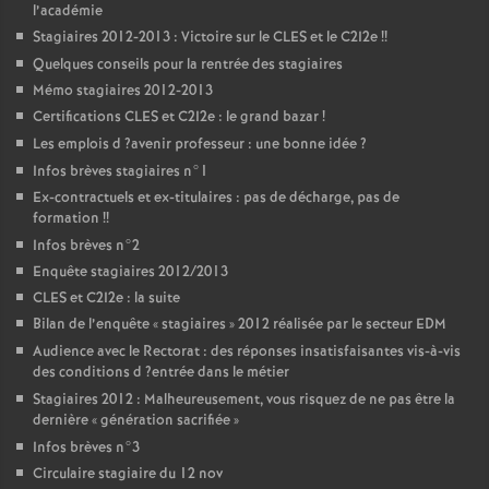
l’académie
Stagiaires 2012-2013 : Victoire sur le
CLES
et le C2I2e
!!
Quelques conseils pour la rentrée des stagiaires
Mémo stagiaires 2012-2013
Certifications
CLES
et C2I2e : le grand bazar
!
Les emplois d
?avenir professeur : une bonne idée
?
Infos brèves stagiaires n°1
Ex-contractuels et ex-titulaires : pas de décharge, pas de
formation
!!
Infos brèves n°2
Enquête stagiaires 2012/2013
CLES
et C2I2e : la suite
Bilan de l’enquête «
stagiaires
» 2012 réalisée par le secteur
EDM
Audience avec le Rectorat : des réponses insatisfaisantes vis-à-vis
des conditions d
?entrée dans le métier
Stagiaires 2012 : Malheureusement, vous risquez de ne pas être la
dernière «
génération sacrifiée
»
Infos brèves n°3
Circulaire stagiaire du 12 nov