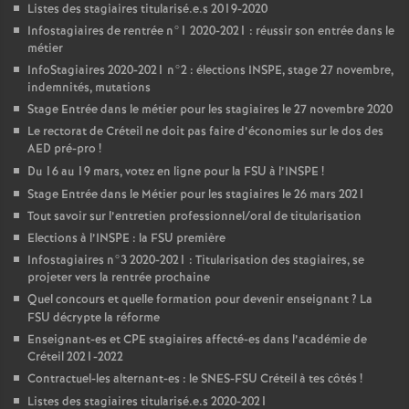
Listes des stagiaires titularisé.e.s 2019-2020
Infostagiaires de rentrée n°1 2020-2021 : réussir son entrée dans le
métier
InfoStagiaires 2020-2021 n°2 : élections
INSPE
, stage 27 novembre,
indemnités, mutations
Stage Entrée dans le métier pour les stagiaires le 27 novembre 2020
Le rectorat de Créteil ne doit pas faire d’économies sur le dos des
AED
pré-pro
!
Du 16 au 19 mars, votez en ligne pour la
FSU
à l’
INSPE
!
Stage Entrée dans le Métier pour les stagiaires le 26 mars 2021
Tout savoir sur l’entretien professionnel/oral de titularisation
Elections à l’
INSPE
: la
FSU
première
Infostagiaires n°3 2020-2021 : Titularisation des stagiaires, se
projeter vers la rentrée prochaine
Quel concours et quelle formation pour devenir enseignant
? La
FSU
décrypte la réforme
Enseignant-es et
CPE
stagiaires affecté-es dans l’académie de
Créteil 2021-2022
Contractuel-les alternant-es : le
SNES
-
FSU
Créteil à tes côtés
!
Listes des stagiaires titularisé.e.s 2020-2021