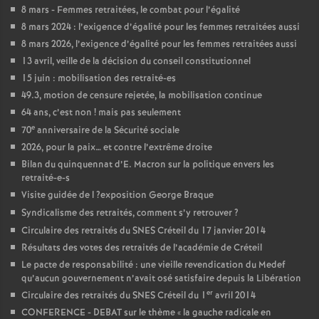
8 mars - Femmes retraitées, le combat pour l’égalité
8 mars 2024 : l’exigence d’égalité pour les femmes retraitées aussi
8 mars 2026, l’exigence d’égalité pour les femmes retraitées aussi
13 avril, veille de la décision du conseil constitutionnel
15 juin : mobilisation des retraité-es
49.3, motion de censure rejetée, la mobilisation continue
64 ans, c’est non
! mais pas seulement
e
70
anniversaire de la Sécurité sociale
2026, pour la paix… et contre l’extrême droite
Bilan du quinquennat d’E. Macron sur la politique envers les
retraité-e-s
Visite guidée de l
?exposition George Braque
Syndicalisme des retraités, comment s’y retrouver
?
Circulaire des retraités du
SNES
Créteil du 17 janvier 2014
Résultats des votes des retraités de l’académie de Créteil
Le pacte de responsabilité : une vieille revendication du Medef
qu’aucun gouvernement n’avait osé satisfaire depuis la Libération
er
Circulaire des retraités du
SNES
Créteil du 1
avril 2014
CONFERENCE
-
DEBAT
sur le thème «
la gauche radicale en