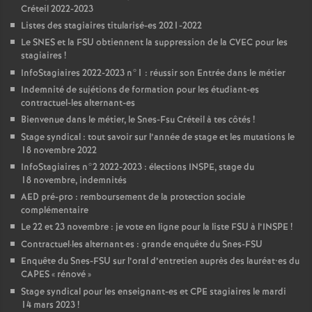
Créteil 2022-2023
Listes des stagiaires titularisé-es 2021-2022
Le
SNES
et la
FSU
obtiennent la suppression de la
CVEC
pour les
stagiaires
!
InfoStagiaires 2022-2023 n°1 : réussir son Entrée dans le métier
Indemnité de sujétions de formation pour les étudiant-es
contractuel-les alternant-es
Bienvenue dans le métier, le Snes-Fsu Créteil à tes côtés
!
Stage syndical : tout savoir sur l’année de stage et les mutations le
18 novembre 2022
InfoStagiaires n°2 2022-2023 : élections
INSPE
, stage du
18 novembre, indemnités
AED
pré-pro : remboursement de la protection sociale
complémentaire
Le 22 et 23 novembre : je vote en ligne pour la liste
FSU
à l’
INSPE
!
Contractuel
·
les alternant
·
es : grande enquête du Snes-
FSU
Enquête du Snes-
FSU
sur l’oral d’entretien auprès des lauréat•es du
CAPES
«
rénové
»
Stage syndical pour les enseignant-es et
CPE
stagiaires le mardi
14 mars 2023
!