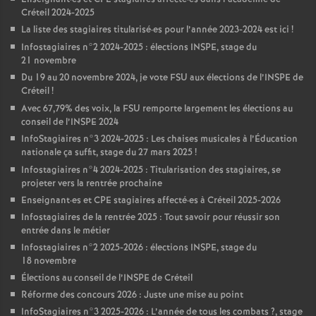
Créteil 2024-2025
La liste des stagiaires titularisé
·
es pour l’année 2023-2024 est ici
!
Infostagiaires n°2 2024-2025 : élections
INSPE
, stage du
21 novembre
Du 19 au 20 novembre 2024, je vote
FSU
aux élections de l’
INSPE
de
Créteil
!
Avec 67,79% des voix, la
FSU
remporte largement les élections au
conseil de l’
INSPE
2024
InfoStagiaires n°3 2024-2025 : Les chaises musicales à l’Éducation
nationale ça suffit, stage du 27 mars 2025
!
Infostagiaires n°4 2024-2025 : Titularisation des stagiaires, se
projeter vers la rentrée prochaine
Enseignant
·
es et
CPE
stagiaires affecté
·
es à Créteil 2025-2026
Infostagiaires de la rentrée 2025 : Tout savoir pour réussir son
entrée dans le métier
Infostagiaires n°2 2025-2026 : élections
INSPE
, stage du
18 novembre
Élections au conseil de l’
INSPE
de Créteil
Réforme des concours 2026 : Juste une mise au point
InfoStagiaires n°3 2025-2026 : L’année de tous les combats
?, stage