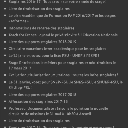
Stagiaires 2016-17 : Tout savoir sur votre année de stage
!
Liste de titularisation des stagiaires
Le plan Académique de Formation
PAF
2016/2017 et les stages
«
reformes
»
Informations de rentrée des stagiaires
Teach for France : quand le privé s’invite à l’Education Nationale
Liste des supports stagiaires 2018-2019
Circulaire mutations inter-académique pour les stagiaires
Le 25 janvier, votez pour la liste
FSU
-
UNEF
à l’
ESPE
!
Stage Entrée dans le métiers pour stagiaires et néo-titulaires le
17 mars 2017
Evaluation, titularisation, mutations : toutes les infos stagiaires
!
Le 31 janvier, votez pour
SNEP
-
FSU
, le
SNES
-
FSU
, le
SNUEP
-
FSU
, le
SNUipp-
FSU
!
Liste des supports stagiaires 2017-2018
Affectation des stagiaires 2017-18
Professeur documentaliste : faisons le point sur la nouvelle
circulaire de missions le 31 mai à 14h30 à Arcueil
Liste de titularisation des stagiaires
Stagiaires 2017-18 : Tout savoir pour la rentrée et votre stage
!