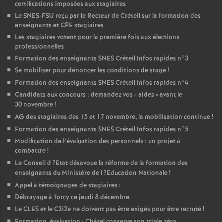
certifications imposées aux stagiaires
Le
SNES
-
FSU
reçu par le Recteur de Créteil sur la formation des
enseignants et
CPE
stagiaires
Les stagiaires votent pour la première fois aux élections
professionnelles
Formation des enseignants
SNES
Créteil Infos rapides n°3
Se mobiliser pour dénoncer les conditions de stage
!
Formation des enseignants
SNES
Créteil Infos rapides n°4
Candidats aux concours : demandez vos «
aides
» avant le
30 novembre
!
AG
des stagiaires des 15 et 17 novembre, la mobilisation continue
!
Formation des enseignants
SNES
Créteil Infos rapides n°5
Modification de l’évaluation des personnels : un projet à
combattre
!
Le Conseil d
?Etat désavoue la réforme de la formation des
enseignants du Ministère de l
?Education Nationale
!
Appel à témoignages de stagiaires :
Débrayage à Torcy ce jeudi 8 décembre
Le
CLES
et le C2i2e ne doivent pas être exigés pour être recruté
!
Formation, évaluation : Châtel conserve son triple zéro