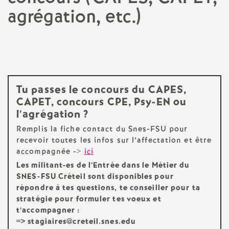
agrégation, etc.)
a
t
i
Tu passes le concours du
CAPES
,
o
CAPET
, concours
CPE
, Psy-
EN
ou
l’agrégation
?
n
Remplis la fiche contact du Snes-
FSU
pour
recevoir toutes les infos sur l’affectation et être
a
accompagnée ->
ici
Les militant-es de l’Entrée dans le Métier du
l
SNES
-
FSU
Créteil sont disponibles pour
répondre à tes questions, te conseiller pour ta
d
stratégie pour formuler tes voeux et
t’accompagner :
=> stagiaires@creteil.snes.edu