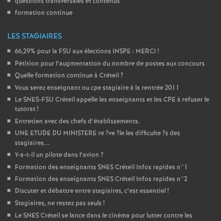
questions transversales et contenus
formation continue
LES STAGIAIRES
66,29% pour la
FSU
aux élections
INSPE
:
MERCI
!
Pétition pour l’augmentation du nombre de postes aux concours
Quelle formation continue à Créteil
?
Vous serez enseignant ou cpe stagiaire à la rentrée 2011
Le
SNES
-
FSU
Créteil appelle les enseignants et les
CPE
à refuser le
tutorat
!
Entretien avec des chefs d’établissements.
UNE
ETUDE
DU
MINISTERE
re
?ve
?le les difficulte
?s des
stagiaires...
Y-a-t-il un pilote dans l’avion
?
Formation des enseignants
SNES
Créteil Infos rapides n°1
Formation des enseignants
SNES
Créteil Infos rapides n°2
Discuter et débattre entre stagiaires, c’est essentiel
!
Stagiaires, ne restez pas seuls
!
Le
SNES
Créteil se lance dans le cinéma pour lutter contre les