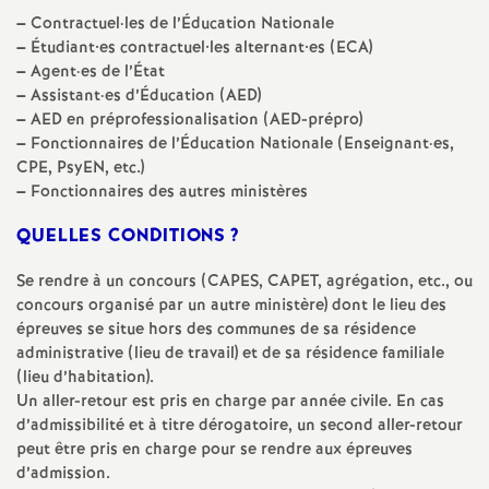
e
–
Contractuel
·
les de l’Éducation Nationale
–
Étudiant•es contractuel•les alternant•es (
ECA
)
c
–
Agent
·
es de l’État
–
Assistant
·
es d’Éducation (
AED
)
–
AED
en préprofessionalisation (
AED
-prépro)
o
–
Fonctionnaires de l’Éducation Nationale (Enseignant
·
es,
CPE
, PsyEN, etc.)
n
–
Fonctionnaires des autres ministères
QUELLES
CONDITIONS
?
d
Se rendre à un concours (
CAPES
,
CAPET
, agrégation, etc., ou
d
concours organisé par un autre ministère) dont le lieu des
épreuves se situe hors des communes de sa résidence
e
administrative (lieu de travail) et de sa résidence familiale
(lieu d’habitation).
Un aller-retour est pris en charge par année civile. En cas
g
d’admissibilité et à titre dérogatoire, un second aller-retour
peut être pris en charge pour se rendre aux épreuves
r
d’admission.