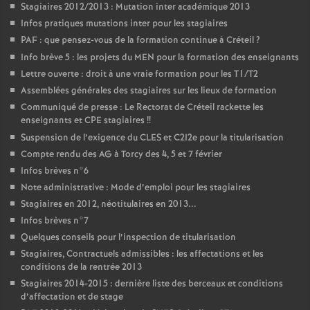
Stagiaires 2012/2013 : Mutation inter académique 2013
Infos pratiques mutations inter pour les stagiaires
PAF
: que pensez-vous de la formation continue à Créteil
?
Info brève 5 : les projets du
MEN
pour la formation des enseignants
Lettre ouverte : droit à une vraie formation pour les T1/T2
Assemblées générales des stagiaires sur les lieux de formation
Communiqué de presse : Le Rectorat de Créteil rackette les
enseignants et
CPE
stagiaires
!!
Suspension de l’exigence du
CLES
et C2I2e pour la titularisation
Compte rendu des
AG
à Torcy des 4, 5 et 7 février
Infos brèves n°6
Note administrative : Mode d’emploi pour les stagiaires
Stagiaires en 2012, néotitulaires en 2013...
Infos brèves n°7
Quelques conseils pour l’inspection de titularisation
Stagiaires, Contractuels admissibles : les affectations et les
conditions de la rentrée 2013
Stagiaires 2014-2015 : dernière liste des berceaux et conditions
d’affectation et de stage