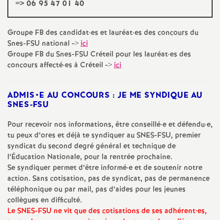
e
=> 06 95 47 01 40
s
Groupe
FB
des candidat
·
es et lauréat
·
es des concours du
Snes-
FSU
national ->
ici
E
Groupe
FB
du Snes-
FSU
Créteil pour les lauréat
·
es des
concours affecté
·
es à Créteil ->
ici
n
ADMIS
•E
AU
CONCOURS
:
JE
ME
SYNDIQUE
s
AU
SNES
-
FSU
e
Pour recevoir nos informations, être conseillé
·
e et défendu
·
e,
tu peux d’ores et déjà te syndiquer au
SNES
-
FSU
, premier
i
syndicat du second degré général et technique de
l’Éducation Nationale, pour la rentrée prochaine.
Se syndiquer permet d’être informé
·
e et de soutenir notre
g
action. Sans cotisation, pas de syndicat, pas de permanence
téléphonique ou par mail, pas d’aides pour les jeunes
n
collègues en difficulté.
Le
SNES
-
FSU
ne vit que des cotisations de ses adhérent•es,