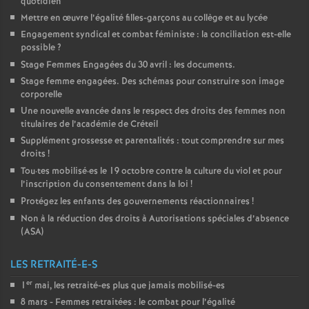
quotidien
Mettre en œuvre l’égalité filles-garçons au collège et au lycée
Engagement syndical et combat féministe : la conciliation est-elle
possible
?
Stage Femmes Engagées du 30 avril : les documents.
Stage femme engagées. Des schémas pour construire son image
corporelle
Une nouvelle avancée dans le respect des droits des femmes non
titulaires de l’académie de Créteil
Supplément grossesse et parentalités : tout comprendre sur mes
droits
!
Tou
·
tes mobilisé
·
es le 19 octobre contre la culture du viol et pour
l’inscription du consentement dans la loi
!
Protégez les enfants des gouvernements réactionnaires
!
Non à la réduction des droits à Autorisations spéciales d’absence
(
ASA
)
LES RETRAITÉ-E-S
er
1
mai, les retraité-es plus que jamais mobilisé-es
8 mars - Femmes retraitées : le combat pour l’égalité