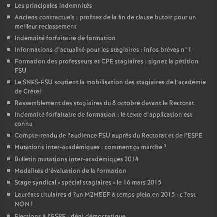
Les principales indemnités
Anciens contractuels : profitez de la fin de clause butoir pour un
meilleur reclassement
Indemnité forfaitaire de formation
Informations d’actualité pour les stagiaires : infos brèves n°1
Formation des professeurs et
CPE
stagiaires : signez la pétition
FSU
Le
SNES
-
FSU
soutient la mobilisation des stagiaires de l’académie
de Crétei
Rassemblement des stagiaires du 8 octobre devant le Rectorat
Indemnité forfaitaire de formation : le texte d’application est
connu
Compte-rendu de l’audience
FSU
auprès du Rectorat et de l’
ESPE
Mutations inter-académiques : comment ça marche
?
Bulletin mutations inter-académiques 2014
Modalités d’évaluation de la formation
Stage syndical «
spécial stagiaires
» le 16 mars 2015
Lauréats titulaires d
?un
M2MEEF
à temps plein en 2015 : c
?est
NON
!
Elections à l’
ESPE
: déni démocratique