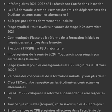
InfoStagiaires 2021-2022 n°1 : réussir son Entrée dans le métier
La
FSU
demande le remboursement des frais de déplacements des
étudiant-es contractuel-les alternant-es
!
AED
pré-pro : dates de versement du salaire
Stage syndical : tout savoir sur l’année de stage le 26 novembre
2021
Communiqué : Fiasco de la réforme de la formation initiale et
mépris des entrant-es dans le métier
Élection à l’
INSPE
: la
FSU
majoritaire
Infostagiaires de la rentrée 2024 : Tout savoir pour réussir son
entrée dans le métier
Stage syndical pour les enseignant-es et
CPE
stagiaires le 10 mars
2022
!
Réforme des concours et de la formation initiale : y voir plus clair
!
C’est l’ECAtombe : enquête sur les étudiant-es contractuel-les
alternant-es
Les M1
MEEF
critiquent la réforme et demandent à être respecté-
es
!
Tout ce que vous avez (toujours) voulu savoir sur les
AED
pré-pro
!
Enseignant-es et
CPE
stagiaires affecté-es dans l’académie de