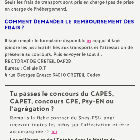
Seuls les frais de transport sont pris en charge (pas de prise
é
en charge de l’hébergement).
COMMENT
DEMANDER
LE
REMBOURSEMENT
DES
O
FRAIS
?
r
Il faut remplir le formulaire disponible
ici
auquel il faut
joindre les justificatifs liés aux transports et l’attestation de
présence au concours. Puis envoyer le tout à :
l
RECTORAT
DE
CRETEIL
DAF2B
Bureau : Cellule D.T
é
4 rue Georges Enesco 94010
CRETEIL
Cedex
a
Tu passes le concours du
CAPES
,
CAPET
, concours
CPE
, Psy-
EN
ou
n
l’agrégation
?
Remplis la fiche contact du Snes-
FSU
pour
s
recevoir toutes les infos sur l’affectation et être
accompagnée ->
ici
T