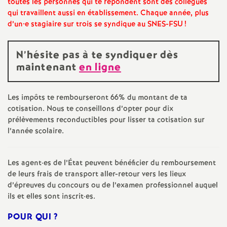
e
toutes les personnes qui te répondent sont des collègues
qui travaillent aussi en établissement. Chaque année, plus
d’un•e stagiaire sur trois se syndique au
SNES
-
FSU
!
m
e
N’hésite pas à te syndiquer dès
maintenant
en ligne
n
Les impôts te rembourseront 66% du montant de ta
t
cotisation. Nous te conseillons d’opter pour dix
prélèvements reconductibles pour lisser ta cotisation sur
s
l’année scolaire.
d
Les agent
·
es de l’État peuvent bénéficier du remboursement
de leurs frais de transport aller-retour vers les lieux
e
d’épreuves du concours ou de l’examen professionnel auquel
ils et elles sont inscrit
·
es.
S
POUR
QUI
?