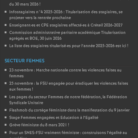
du 30 mars 2026
!
Infostagiaires n°4 2025-2026 : Titularisation des stagiaires, se
projeter vers la rentrée prochaine
Enseignant
·
es et
CPE
stagiaires affecté
·
es à Créteil 2026-2027
Commission administrative paritaire académique Titularisation
agrégés et
BOE
, 30 juin 2026
La liste des stagiaires titularisé
·
es pour l’année 2025-2026 est ici
!
SECTEUR FEMMES
23 novembre : Marche nationale contre les violences faites au
femmes
25 novembre : la
FSU
engagée pour éradiquer les violences faites
aux femmes
!
Les pages du secteur Femmes de notre fédération, la Fédération
Syndicale Unitaire
Flashmob du cortège féministe dans la manifestation du 9 janvier
Stage Femmes engagées et Education à l’Egalité
Grève féministe du 8 mars 2021
!
Pour un
SNES
-
FSU
vraiment féministe : construisons l’égalité au