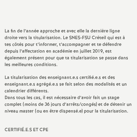
a
t
La fin de l’année approche et avec elle la dernière ligne
droite vers la titularisation. Le
SNES
-
FSU
Créteil qui est à
i
tes côtés pour t’informer, t’accompagner et te défendre
depuis l’affectation en académie en juillet 2019, est
o
également présent pour que ta titularisation se passe dans
les meilleures conditions.
n
La titularisation des enseignant.e.s certifié.e.s et des
enseignant.e.s agrégé.e.s se fait selon des modalités et un
a
calendrier différents.
Dans tous les cas, il est nécessaire d’avoir fait un stage
l
complet (moins de 36 jours d’arrêts/congés) et de détenir un
niveau master (ou en être dispensé.e) pour la titularisation.
d
CERTIFI
É.E.S
ET
CPE