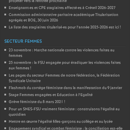
projeter vers la rentrée prochaine
Enseignant
·
es et
CPE
stagiaires affecté
·
es à Créteil 2026-2027
Commission administrative paritaire académique Titularisation
agrégés et
BOE
, 30 juin 2026
La liste des stagiaires titularisé
·
es pour l’année 2025-2026 est ici
!
SECTEUR FEMMES
23 novembre : Marche nationale contre les violences faites au
femmes
25 novembre : la
FSU
engagée pour éradiquer les violences faites
aux femmes
!
Les pages du secteur Femmes de notre fédération, la Fédération
Syndicale Unitaire
Flashmob du cortège féministe dans la manifestation du 9 janvier
Stage Femmes engagées et Education à l’Egalité
Grève féministe du 8 mars 2021
!
Pour un
SNES
-
FSU
vraiment féministe : construisons l’égalité au
quotidien
Mettre en œuvre l’égalité filles-garçons au collège et au lycée
Engagement syndical et combat féministe : la conciliation est-elle