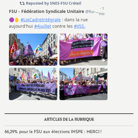
o
u
r
s
ARTICLES DE LA RUBRIQUE
66,29% pour la
FSU
aux élections
INSPE
:
MERCI
!