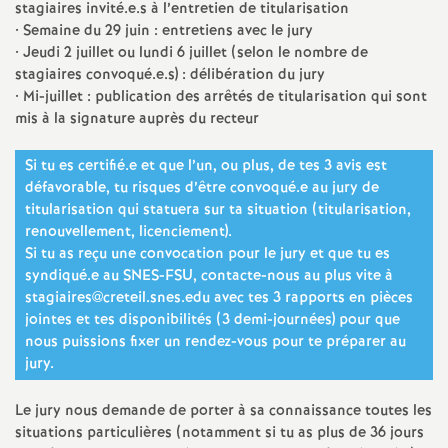
e
stagiaires invité.e.s à l’entretien de titularisation
• Semaine du 29 juin : entretiens avec le jury
m
• Jeudi 2 juillet ou lundi 6 juillet (selon le nombre de
stagiaires convoqué.e.s) : délibération du jury
• Mi-juillet : publication des arrêtés de titularisation qui sont
e
mis à la signature auprès du recteur
n
Si tu es certifié.e et que l’un, ou plus, de tes 3 avis est
défavorable, tu risques d’être convoqué.e au jury de
t
titularisation qui statuera sur ta situation (titularisation,
renouvellement, licenciement).
Si tu as reçu une convocation pour le jury et que tu es
s
syndiqué.e au
SNES
-
FSU
, contacte-nous au plus vite à
stagiaires@creteil.snes.edu avec tes 3 rapports en pièces
d
jointes et tes disponibilités (3 demi-journées) pour que
nous puissions fixer un rendez-vous pour te préparer au
e
jury.
S
Le jury nous demande de porter à sa connaissance toutes les
situations particulières (notamment si tu as plus de 36 jours