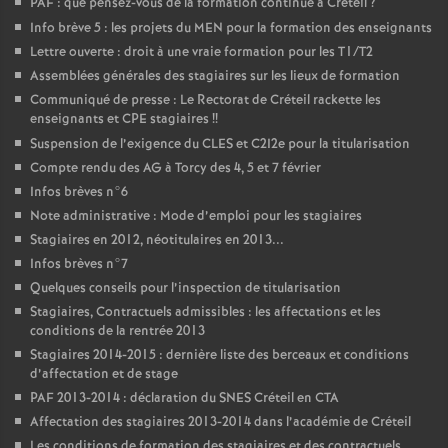
PAF
: que pensez-vous de la formation continue à Créteil
?
Info brève 5 : les projets du
MEN
pour la formation des enseignants
Lettre ouverte : droit à une vraie formation pour les T1/T2
Assemblées générales des stagiaires sur les lieux de formation
Communiqué de presse : Le Rectorat de Créteil rackette les
enseignants et
CPE
stagiaires
!!
Suspension de l’exigence du
CLES
et C2I2e pour la titularisation
Compte rendu des
AG
à Torcy des 4, 5 et 7 février
Infos brèves n°6
Note administrative : Mode d’emploi pour les stagiaires
Stagiaires en 2012, néotitulaires en 2013...
Infos brèves n°7
Quelques conseils pour l’inspection de titularisation
Stagiaires, Contractuels admissibles : les affectations et les
conditions de la rentrée 2013
Stagiaires 2014-2015 : dernière liste des berceaux et conditions
d’affectation et de stage
PAF
2013-2014 : déclaration du
SNES
Créteil en
CTA
Affectation des stagiaires 2013-2014 dans l’académie de Créteil
Les conditions de formation des stagiaires et des contractuels