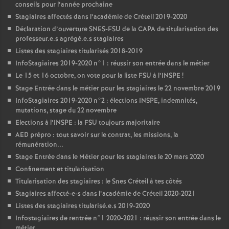
conseils pour l’année prochaine
Stagiaires affectés dans l’académie de Créteil 2019-2020
Déclaration d’ouverture
SNES
-
FSU
de la
CAPA
de titularisation des
professeur.e.s agrégé.e.s stagiaires
Listes des stagiaires titularisés 2018-2019
InfoStagiaires 2019-2020 n°1 : réussir son entrée dans le métier
Le 15 et 16 octobre, on vote pour la liste
FSU
à l’
INSPE
!
Stage Entrée dans le métier pour les stagiaires le 22 novembre 2019
InfoStagiaires 2019-2020 n°2 : élections
INSPE
, indemnités,
mutations, stage du 22 novembre
Elections à l’
INSPE
: la
FSU
toujours majoritaire
AED
prépro : tout savoir sur le contrat, les missions, la
rémunération...
Stage Entrée dans le Métier pour les stagiaires le 20 mars 2020
Confinement et titularisation
Titularisation des stagiaires : le Snes Créteil à tes côtés
Stagiaires affecté-e-s dans l’académie de Créteil 2020-2021
Listes des stagiaires titularisé.e.s 2019-2020
Infostagiaires de rentrée n°1 2020-2021 : réussir son entrée dans le
métier