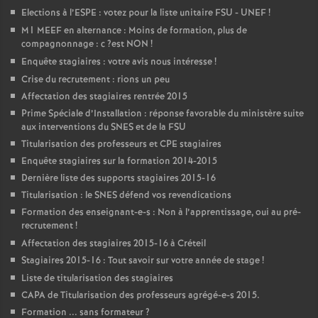
Elections à l’
ESPE
: votez pour la liste unitaire
FSU
-
UNEF
!
M1
MEEF
en alternance : Moins de formation, plus de
compagnonnage : c
?est
NON
!
Enquête stagiaires : votre avis nous intéresse
!
Crise du recrutement : rions un peu
Affectation des stagiaires rentrée 2015
Prime Spéciale d’Installation : réponse favorable du ministère suite
aux interventions du
SNES
et de la
FSU
Titularisation des professeurs et
CPE
stagiaires
Enquête stagiaires sur la formation 2014-2015
Dernière liste des supports stagiaires 2015-16
Titularisation : le
SNES
défend vos revendications
Formation des enseignant-e-s : Non à l’apprentissage, oui au pré-
recrutement
!
Affectation des stagiaires 2015-16 à Créteil
Stagiaires 2015-16 : Tout savoir sur votre année de stage
!
Liste de titularisation des stagiaires
CAPA
de Titularisation des professeurs agrégé-e-s 2015.
Formation ... sans formateur
?