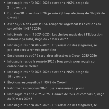
Infostagiaires n°2 2024-2025 : élections
INSPE
, stage du
21 novembre
Du 19 au 20 novembre 2024, je vote
FSU
aux élections de l’
INSPE
de
Créteil
!
Avec 67,79% des voix, la
FSU
remporte largement les élections au
conseil de l’
INSPE
2024
InfoStagiaires n°3 2024-2025 : Les chaises musicales à l’Éducation
nationale ça suffit, stage du 27 mars 2025
!
Infostagiaires n°4 2024-2025 : Titularisation des stagiaires, se
projeter vers la rentrée prochaine
Enseignant
·
es et
CPE
stagiaires affecté
·
es à Créteil 2025-2026
Infostagiaires de la rentrée 2025 : Tout savoir pour réussir son
entrée dans le métier
Infostagiaires n°2 2025-2026 : élections
INSPE
, stage du
18 novembre
Élections au conseil de l’
INSPE
de Créteil
Réforme des concours 2026 : Juste une mise au point
InfoStagiaires n°3 2025-2026 : L’année de tous les combats
?, stage
du 30 mars 2026
!
Infostagiaires n°4 2025-2026 : Titularisation des stagiaires, se