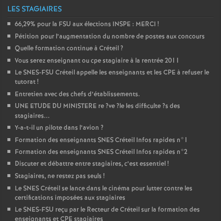
LES STAGIAIRES
66,29% pour la
FSU
aux élections
INSPE
:
MERCI
!
Pétition pour l’augmentation du nombre de postes aux concours
Quelle formation continue à Créteil
?
Vous serez enseignant ou cpe stagiaire à la rentrée 2011
Le
SNES
-
FSU
Créteil appelle les enseignants et les
CPE
à refuser le
tutorat
!
Entretien avec des chefs d’établissements.
UNE
ETUDE
DU
MINISTERE
re
?ve
?le les difficulte
?s des
stagiaires...
Y-a-t-il un pilote dans l’avion
?
Formation des enseignants
SNES
Créteil Infos rapides n°1
Formation des enseignants
SNES
Créteil Infos rapides n°2
Discuter et débattre entre stagiaires, c’est essentiel
!
Stagiaires, ne restez pas seuls
!
Le
SNES
Créteil se lance dans le cinéma pour lutter contre les
certifications imposées aux stagiaires
Le
SNES
-
FSU
reçu par le Recteur de Créteil sur la formation des
enseignants et
CPE
stagiaires