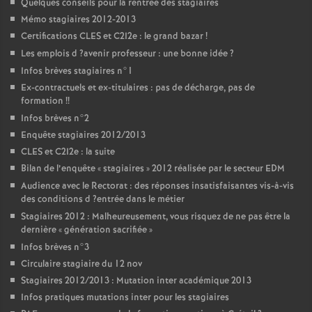
Quelques conseils pour la rentrée des stagiaires
Mémo stagiaires 2012-2013
Certifications
CLES
et C2I2e : le grand bazar
!
Les emplois d
?avenir professeur : une bonne idée
?
Infos brèves stagiaires n°1
Ex-contractuels et ex-titulaires : pas de décharge, pas de
formation
!!
Infos brèves n°2
Enquête stagiaires 2012/2013
CLES
et C2I2e : la suite
Bilan de l’enquête «
stagiaires
» 2012 réalisée par le secteur
EDM
Audience avec le Rectorat : des réponses insatisfaisantes vis-à-vis
des conditions d
?entrée dans le métier
Stagiaires 2012 : Malheureusement, vous risquez de ne pas être la
dernière «
génération sacrifiée
»
Infos brèves n°3
Circulaire stagiaire du 12 nov
Stagiaires 2012/2013 : Mutation inter académique 2013
Infos pratiques mutations inter pour les stagiaires