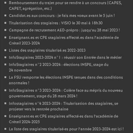
Remboursement du trajet pour se rendre à un concours (
CAPES
,
CAPET
, agrégation, etc.)
Candidat.es aux concours : je fais mes voeux avant le 5 juin
!
Titularisation des stagiaires :
VISIO
le 30 mai à 18h30
Campagne de recrutement
AED
-prépro : jusqu’au 28 mai 2023
!
Enseignant.es et
CPE
stagiaires affecté.es dans l’académie de
Créteil 2023-2024
Listes des stagiaires titularisé.es 2022-2023
InfoStagiaires 2023-2024 n°1 : réussir son Entrée dans le métier
InfoStagiaires n°2 2023-2024 : élections
INSPE
, stage du
24 novembre
La
FSU
remporte les élections
INSPE
tenues dans des conditions
anormales
!
InfoStagiaires n°3 2023-2024 : Colère face au mépris du nouveau
gouvernement, stage du 28 mars 2024
!
Infostagiaires n°4 2023-2024 : Titularisation des stagiaires, se
projeter vers la rentrée prochaine
Enseignant
·
es et
CPE
stagiaires affecté
·
es dans l’académie de
Créteil 2024-2025
La liste des stagiaires titularisé
·
es pour l’année 2023-2024 est ici
!