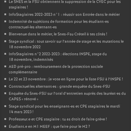
Le
SNES
et la
FSU
obtiennent la suppression de la
CVEC
pour les
stagiaires
!
InfoStagiaires 2022-2023 n°1 : réussir son Entrée dans le métier
Indemnité de sujétions de formation pour les étudiant-es
contractuel-les alternant-es
Bienvenue dans le métier, le Snes-Fsu Créteil à tes côtés
!
Stage syndical : tout savoir sur l’année de stage et les mutations le
18 novembre 2022
InfoStagiaires n°2 2022-2023 : élections
INSPE
, stage du
18 novembre, indemnités
AED
pré-pro : remboursement de la protection sociale
complémentaire
Le 22 et 23 novembre : je vote en ligne pour la liste
FSU
à l’
INSPE
!
Contractuel
·
les alternant
·
es : grande enquête du Snes-
FSU
Enquête du Snes-
FSU
sur l’oral d’entretien auprès des lauréat•es du
CAPES
«
rénové
»
Stage syndical pour les enseignant-es et
CPE
stagiaires le mardi
14 mars 2023
!
Professeur.e et
CPE
stagiaire : tu as droit de faire grève
!
Étudiant.e en M1
MEEF
: que faire pour le M2
?