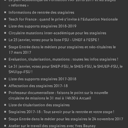
Le plan Académique de Formation
PAF
2016/2017 et les stages
«
reformes
»
Informations de rentrée des stagiaires
Teach for France : quand le privé s’invite à l’Education Nationale
Liste des supports stagiaires 2018-2019
Circulaire mutations inter-académique pour les stagiaires
Le 25 janvier, votez pour la liste
FSU
-
UNEF
à l’
ESPE
!
Stage Entrée dans le métiers pour stagiaires et néo-titulaires le
17 mars 2017
Evaluation, titularisation, mutations : toutes les infos stagiaires
!
Le 31 janvier, votez pour
SNEP
-
FSU
, le
SNES
-
FSU
, le
SNUEP
-
FSU
, le
SNUipp-
FSU
!
Liste des supports stagiaires 2017-2018
Affectation des stagiaires 2017-18
Professeur documentaliste : faisons le point sur la nouvelle
circulaire de missions le 31 mai à 14h30 à Arcueil
Liste de titularisation des stagiaires
Stagiaires 2017-18 : Tout savoir pour la rentrée et votre stage
!
Stage Entrée dans le métier pour les stagiaires le 24 novembre 2017
Atelier sur le travail des stagiaires avec Yves Baunay