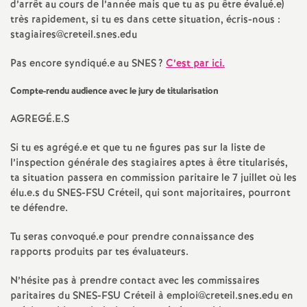
d’arrêt au cours de l’année mais que tu as pu être évalué.e)
e
très rapidement, si tu es dans cette situation, écris-nous :
stagiaires@creteil.snes.edu
c
Pas encore syndiqué.e au
SNES
?
C’est par ici.
o
Compte-rendu audience avec le jury de titularisation
n
AGREG
É.E.S
d
Si tu es agrégé.e et que tu ne figures pas sur la liste de
l’inspection générale des stagiaires aptes à être titularisés,
ta situation passera en commission paritaire le 7 juillet où les
d
élu.e.s du
SNES
-
FSU
Créteil, qui sont majoritaires, pourront
te défendre.
e
Tu seras convoqué.e pour prendre connaissance des
rapports produits par tes évaluateurs.
g
N’hésite pas à prendre contact avec les commissaires
r
paritaires du
SNES
-
FSU
Créteil à emploi@creteil.snes.edu en