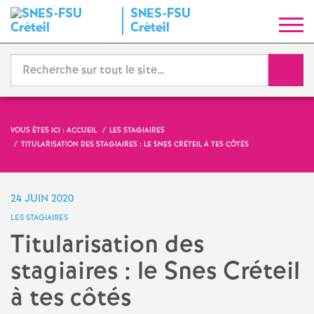
SNES
-
FSU
S
Créteil
y
Reche
n
d
VOUS ÊTES ICI :
ACCUEIL
LES STAGIAIRES
TITULARISATION DES STAGIAIRES : LE SNES CRÉTEIL À TES CÔTÉS
i
c
24 JUIN 2020
LES STAGIAIRES
a
Titularisation des
stagiaires : le Snes Créteil
t
à tes côtés
N