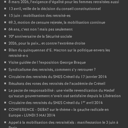
8 mars 2026, l’exigence d’égalité pour les femmes retraitées aussi
13 avril, veille de la décision du conseil constitutionnel
15 juin : mobilisation des retraité-es
49.3, motion de censure rejetée, la mobilisation continue
64 ans, c’est non
! mais pas seulement
e
70
anniversaire de la Sécurité sociale
2026, pour la paix… et contre l’extrême droite
Bilan du quinquennat d’E. Macron sur la politique envers les
retraité-e-s
Visite guidée de l
?exposition George Braque
Syndicalisme des retraités, comment s’y retrouver
?
Circulaire des retraités du
SNES
Créteil du 17 janvier 2014
Résultats des votes des retraités de l’académie de Créteil
Le pacte de responsabilité : une vieille revendication du Medef
qu’aucun gouvernement n’avait osé satisfaire depuis la Libération
er
Circulaire des retraités du
SNES
Créteil du 1
avril 2014
CONFERENCE
-
DEBAT
sur le thème «
la gauche radicale en
Europe
»
LUNDI
5
MAI
2014
Appel à la mobilisation des retraité(e)s : manifestation le 3 juin à