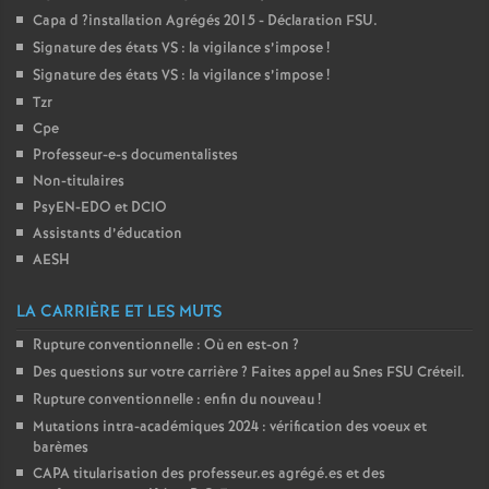
Capa d
?installation Agrégés 2015 - Déclaration
FSU
.
Signature des états
VS
: la vigilance s’impose
!
Signature des états
VS
: la vigilance s’impose
!
Tzr
Cpe
Professeur-e-s documentalistes
Non-titulaires
PsyEN-
EDO
et
DCIO
Assistants d’éducation
AESH
LA CARRIÈRE ET LES MUTS
Rupture conventionnelle : Où en est-on
?
Des questions sur votre carrière
? Faites appel au Snes
FSU
Créteil.
Rupture conventionnelle : enfin du nouveau
!
Mutations intra-académiques 2024 : vérification des voeux et
barèmes
CAPA
titularisation des professeur.es agrégé.es et des