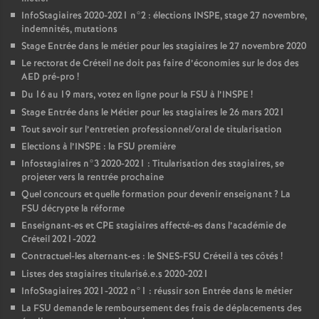
InfoStagiaires 2020-2021 n°2 : élections
INSPE
, stage 27 novembre,
indemnités, mutations
Stage Entrée dans le métier pour les stagiaires le 27 novembre 2020
Le rectorat de Créteil ne doit pas faire d’économies sur le dos des
AED
pré-pro
!
Du 16 au 19 mars, votez en ligne pour la
FSU
à l’
INSPE
!
Stage Entrée dans le Métier pour les stagiaires le 26 mars 2021
Tout savoir sur l’entretien professionnel/oral de titularisation
Elections à l’
INSPE
: la
FSU
première
Infostagiaires n°3 2020-2021 : Titularisation des stagiaires, se
projeter vers la rentrée prochaine
Quel concours et quelle formation pour devenir enseignant
? La
FSU
décrypte la réforme
Enseignant-es et
CPE
stagiaires affecté-es dans l’académie de
Créteil 2021-2022
Contractuel-les alternant-es : le
SNES
-
FSU
Créteil à tes côtés
!
Listes des stagiaires titularisé.e.s 2020-2021
InfoStagiaires 2021-2022 n°1 : réussir son Entrée dans le métier
La
FSU
demande le remboursement des frais de déplacements des