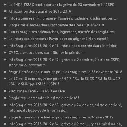
Le
SNES
-
FSU
Créteil soutient la grève du 23 novembre à l’
ESPE
Affectation des stagiaires 2018-2019
Infostagiaires n°4 : préparer l’année prochaine, titularisation, ...
Stagiaires affectés dans l’académie de Créteil 2018-2019
Futurs stagiaires : démarches, logement, rentrée des stagiaires
Lauréats aux concours : Payer pour enseigner
? Non merci
!
InfoStagiaires 2018-2019 n°1 : réussir son entrée dans le métier
CVEC
, c’est toujours non
! Signez la pétition
!
InfoStagiaires 2018-2019 n°2 : grève du 9 octobre, élections
ESPE
,
stage du 22 novembre
Stage Entrée dans le métier pour les stagiaires le 22 novembre 2018
Le 17 et 18 octobre, votez pour
SNEP
-
FSU
, le
SNES
-
FSU
, le
SNUEP
-
FSU
, le SNUipp-
FSU
à l’
ESPE
!
Elections à l’
ESPE
: la
FSU
en tête
Stagiaires : demandez la prime d’activité
!
InfoStagiaires 2018-2019 n°3 : grève du 24 janvier, prime d’activité,
réforme du lycée et de la formation
Stage Entrée dans le Métier pour les stagiaires le 26 mars 2019
InfoStagiaires 2018-2019 n°4 : grève du 9 mai, jury et titularisation,