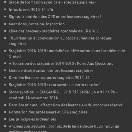
Stage de formation syndicale «
spécial stagiaires
»
Infos brèves 2013-14 n°6
Signez la pétition des
CPE
et professeurs stagiaires
!
Mutations, notation, inspection...
Liste des berceaux stagiaires académie de
CRETEIL
Titularisation et convocation au baccalauréat des collègues
stagiaires
Stagiaires 2014-2015 : modalités d’affectation dans l’académie de
Créteil
Affectation des stagiaires 2014-2015 : Foire Aux Questions
Liste de titularisation des professeurs stagiaires
Dernière liste des supports stagiaires 2014-15
Stagiaires 2014-2015 : tout savoir sur votre rentrée
!
Stage syndical : «
STAGIAIRE
...
ET
D
?J
?
ENSEIGNANT
/
CPE
»
vendredi 14 novembre 2014
Dernière minute : affectation des lauréat-e-s du concours réservé
Formation des professeurs et
CPE
stagiaires
Les principales indemnités
Anciens contractuels : profitez de la fin de clause butoir pour un