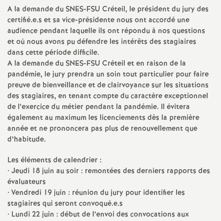
e
A la demande du
SNES
-
FSU
Créteil, le président du jury des
s
certifié.e.s et sa vice-présidente nous ont accordé une
audience pendant laquelle ils ont répondu à nos questions
et où nous avons pu défendre les intérêts des stagiaires
E
dans cette période difficile.
A la demande du
SNES
-
FSU
Créteil et en raison de la
n
pandémie, le jury prendra un soin tout particulier pour faire
preuve de bienveillance et de clairvoyance sur les situations
s
des stagiaires, en tenant compte du caractère exceptionnel
de l’exercice du métier pendant la pandémie. Il évitera
également au maximum les licenciements dès la première
e
année et ne prononcera pas plus de renouvellement que
d’habitude.
i
Les éléments de calendrier :
g
• Jeudi 18 juin au soir : remontées des derniers rapports des
évaluateurs
• Vendredi 19 juin : réunion du jury pour identifier les
n
stagiaires qui seront convoqué.e.s
• Lundi 22 juin : début de l’envoi des convocations aux