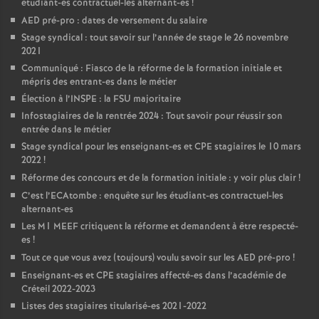
étudiant-es contractuel-les alternant-es
!
AED
pré-pro : dates de versement du salaire
Stage syndical : tout savoir sur l’année de stage le 26 novembre
2021
Communiqué : Fiasco de la réforme de la formation initiale et
mépris des entrant-es dans le métier
Élection à l’
INSPE
: la
FSU
majoritaire
Infostagiaires de la rentrée 2024 : Tout savoir pour réussir son
entrée dans le métier
Stage syndical pour les enseignant-es et
CPE
stagiaires le 10 mars
2022
!
Réforme des concours et de la formation initiale : y voir plus clair
!
C’est l’ECAtombe : enquête sur les étudiant-es contractuel-les
alternant-es
Les M1
MEEF
critiquent la réforme et demandent à être respecté-
es
!
Tout ce que vous avez (toujours) voulu savoir sur les
AED
pré-pro
!
Enseignant-es et
CPE
stagiaires affecté-es dans l’académie de
Créteil 2022-2023
Listes des stagiaires titularisé-es 2021-2022