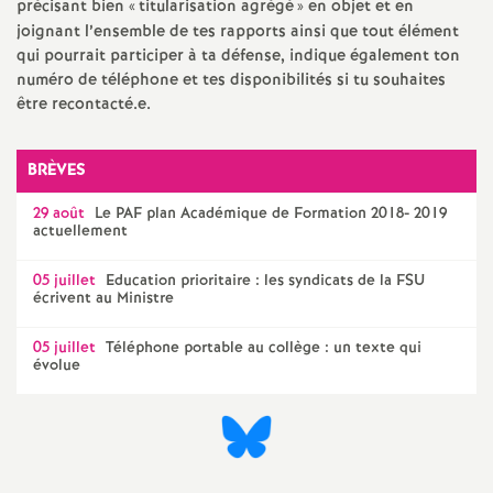
précisant bien «
titularisation agrégé
» en objet et en
é
joignant l’ensemble de tes rapports ainsi que tout élément
qui pourrait participer à ta défense, indique également ton
numéro de téléphone et tes disponibilités si tu souhaites
O
être recontacté.e.
r
BRÈVES
l
29 août
Le
PAF
plan Académique de Formation 2018- 2019
actuellement
é
05 juillet
Education prioritaire : les syndicats de la
FSU
écrivent au Ministre
a
05 juillet
Téléphone portable au collège : un texte qui
n
évolue
s
T