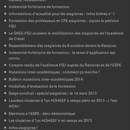
meilleur reclassement
Indemnité forfaitaire de formation
Informations d’actualité pour les stagiaires : infos brèves n°1
Formation des professeurs et
CPE
stagiaires : signez la pétition
FSU
Le
SNES
-
FSU
soutient la mobilisation des stagiaires de l’académie
de Crétei
Rassemblement des stagiaires du 8 octobre devant le Rectorat
Indemnité forfaitaire de formation : le texte d’application est
connu
Compte-rendu de l’audience
FSU
auprès du Rectorat et de l’
ESPE
Mutations inter-académiques : comment ça marche
?
Bulletin mutations inter-académiques 2014
Modalités d’évaluation de la formation
Stage syndical «
spécial stagiaires
» le 16 mars 2015
Lauréats titulaires d
?un
M2MEEF
à temps plein en 2015 : c
?est
NON
!
Elections à l’
ESPE
: déni démocratique
Les titulaires d
?un
M2MEEF
à mi-temps en 2015
Infos stagiaires
!