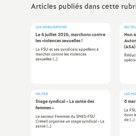
Articles publiés dans cette rub
promotions et 
Non-titulaires
formation cont
PsyEN-
EDO
et
DCIO
LES MOBILISATIONS
SECTE
t
Le 4 juillet 2026, marchons contre
congés, disponi
Non à
Assistants d’éducation
partiels
les violences sexuelles
!
Autor
i
(
ASA
)
La FSU et ses syndicats appellent à
marcher contre les violences
AESH
rémunérations
Réduct
sexuelles (…)
spécia
action sociale
fin de carrière e
MILITER
LES MO
Stage syndical «
La santé des
8 mar
l
femmes
»
La FSU
dont l
Le secteur Femmes du SNES-FSU
de (…)
Créteil organise un stage syndical « La
santé (…)