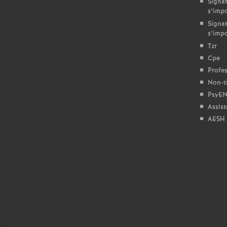
Signat
s’imp
Signat
s’imp
Tzr
Cpe
Profes
r
Non-ti
PsyEN
s
Assist
AESH