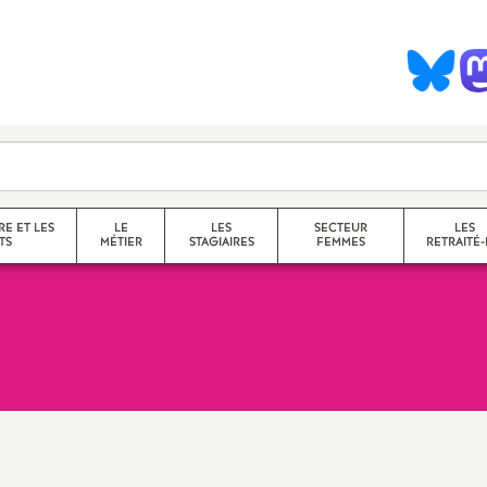
S
y
n
d
RE ET LES
LE
LES
SECTEUR
LES
TS
MÉTIER
STAGIAIRES
FEMMES
RETRAITÉ-
c
collège
a
lycée
service
questions transversales et
contenus