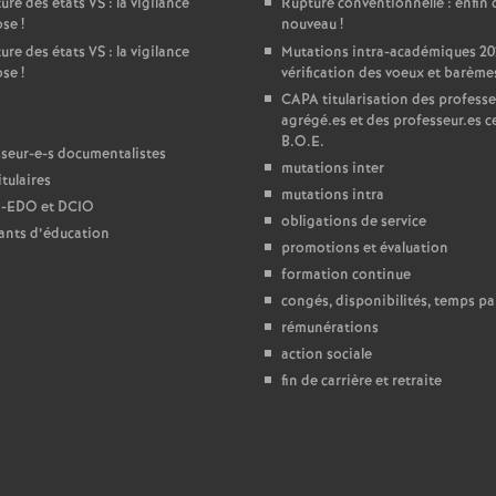
T
ure des états
VS
: la vigilance
Rupture conventionnelle : enfin 
ose
!
nouveau
!
ure des états
VS
: la vigilance
Mutations intra-académiques 20
o
ose
!
vérification des voeux et barème
CAPA
titularisation des professe
u
agrégé.es et des professeur.es ce
B.O.E.
seur-e-s documentalistes
mutations inter
tulaires
mutations intra
-
EDO
et
DCIO
obligations de service
ants d’éducation
promotions et évaluation
formation continue
congés, disponibilités, temps par
rémunérations
action sociale
fin de carrière et retraite