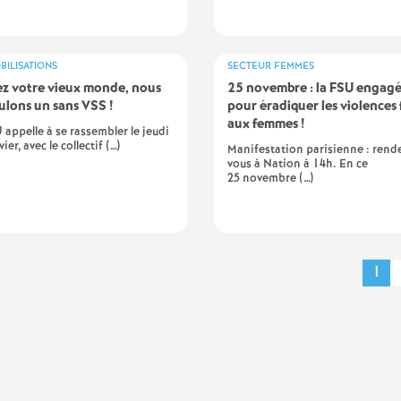
e
m
BILISATIONS
SECTEUR FEMMES
z votre vieux monde, nous
25 novembre : la
FSU
engag
ulons un sans
VSS
!
pour éradiquer les violences 
e
aux femmes
!
 appelle à se rassembler le jeudi
ier, avec le collectif (…)
Manifestation parisienne : rend
n
vous à Nation à 14h. En ce
25 novembre (…)
1
d
e
S