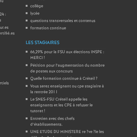
du
collège
lycée
24 :
s
questions transversales et contenus
ur.es
formation continue
rtifié.es
LES STAGIAIRES
66,29% pour la
FSU
aux élections
INSPE
:
MERCI
!
Pétition pour l’augmentation du nombre
de postes aux concours
Quelle formation continue à Créteil
?
tiels
Vous serez enseignant ou cpe stagiaire à
la rentrée 2011
Le
SNES
-
FSU
Créteil appelle les
enseignants et les
CPE
à refuser le
tutorat
!
Entretien avec des chefs
d’établissements.
UNE
ETUDE
DU
MINISTERE
re
?ve
?le les