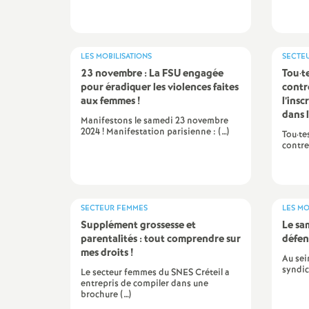
s
LES MOBILISATIONS
SECTE
23 novembre : La
FSU
engagée
Tou
·
t
pour éradiquer les violences faites
contr
aux femmes
!
l’ins
dans l
Manifestons le samedi 23 novembre
2024 ! Manifestation parisienne : (…)
Tou·te
contre 
s
SECTEUR FEMMES
LES MO
i
Supplément grossesse et
Le sa
parentalités : tout comprendre sur
défen
mes droits
!
Au sein
syndic
Le secteur femmes du SNES Créteil a
entrepris de compiler dans une
brochure (…)