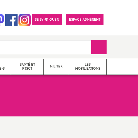
SE SYNDIQUER
ESPACE ADHÉRENT
Recherche sur le 
SANTÉ ET
LES
MILITER
E-S
F3SCT
MOBILISATIONS
formations syndicales
le snes-fsu et son
fonctionnement
Vos élu-e-s en Comité