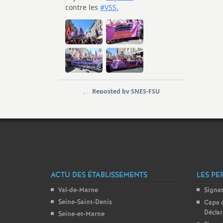
r
r
l
ACTU DES ÉTABLISSEMENTS
LES PE
Val-de-Marne
Signa
s
Seine-Saint-Denis
Capa 
Décla
Seine-et-Marne