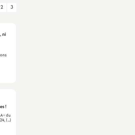
Technique Académique
2
3
outils pour les militant-e-s
Groupe
LGBTQIA
+
, ni
élections professionnelles
ions
es
!
A+ du
4, (…)