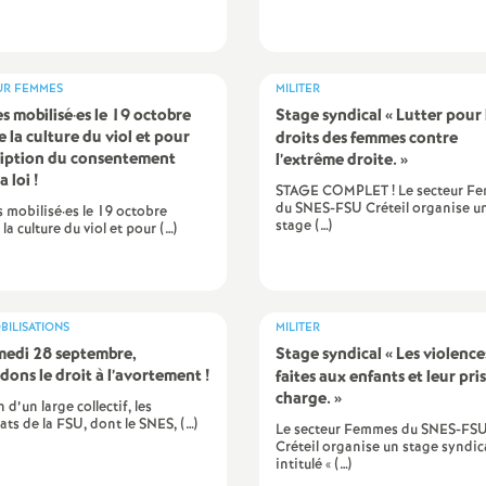
e
UR FEMMES
MILITER
es mobilisé
·
es le 19 octobre
Stage syndical «
Lutter pour 
E
e la culture du viol et pour
droits des femmes contre
cription du consentement
l’extrême droite.
»
n
a loi
!
STAGE COMPLET ! Le secteur F
du SNES-FSU Créteil organise u
s mobilisé·es le 19 octobre
stage (…)
la culture du viol et pour (…)
e
BILISATIONS
MILITER
medi 28 septembre,
Stage syndical «
Les violence
dons le droit à l’avortement
!
faites aux enfants et leur pri
g
charge.
»
 d’un large collectif, les
ats de la FSU, dont le SNES, (…)
Le secteur Femmes du SNES-FS
Créteil organise un stage syndic
n
intitulé « (…)