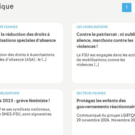
N
rique
évaluation
1
formation continue
a
inue
UR FEMMES
LES MOBILISATIONS
bilités, temps
 la réduction des droits à
Contre le patriarcat : ni oubli
isations spéciales d’absence
silence, marchons contre les
violences
!
ion des droits à Autorisations
La FSU est engagée dans les act
les d’absence (ASA) : le (…)
de mobilisations contre les
o
violences (…)
n
t retraite
a
BILISATIONS
SECTEUR FEMMES
s 2025 : grève féministe
!
Protégez les enfants des
gouvernements réactionnair
 et ses syndicats nationaux,
e SNES-FSU, sont signataires
Communiqué du groupe LGBTQI
29 novembre 2024. Novembre 202
d