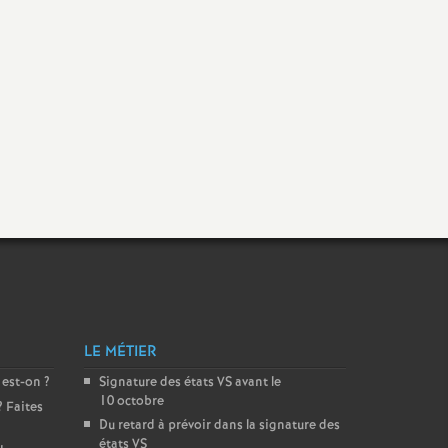
LE MÉTIER
 est-on
?
Signature des états
VS
avant le
10 octobre
? Faites
Du retard à prévoir dans la signature des
états
VS