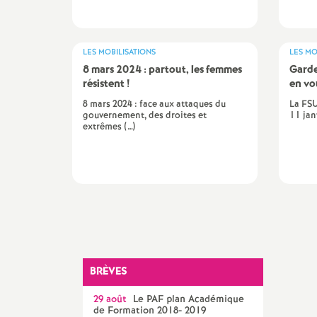
LES MOBILISATIONS
LES MO
8 mars 2024 : partout, les femmes
Garde
résistent
!
en vo
8 mars 2024 : face aux attaques du
La FSU
gouvernement, des droites et
11 janv
extrêmes (…)
t
s
BRÈVES
29 août
Le
PAF
plan Académique
de Formation 2018- 2019