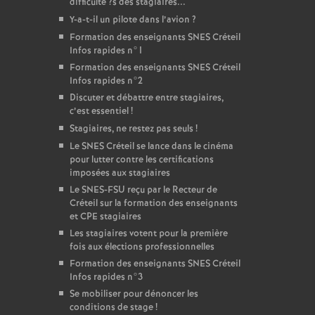
difficulte
?s des stagiaires...
Y-a-t-il un pilote dans l’avion
?
Formation des enseignants
SNES
Créteil
Infos rapides n°1
Formation des enseignants
SNES
Créteil
Infos rapides n°2
Discuter et débattre entre stagiaires,
c’est essentiel
!
Stagiaires, ne restez pas seuls
!
Le
SNES
Créteil se lance dans le cinéma
pour lutter contre les certifications
imposées aux stagiaires
Le
SNES
-
FSU
reçu par le Recteur de
Créteil sur la formation des enseignants
et
CPE
stagiaires
Les stagiaires votent pour la première
fois aux élections professionnelles
Formation des enseignants
SNES
Créteil
Infos rapides n°3
Se mobiliser pour dénoncer les
conditions de stage
!