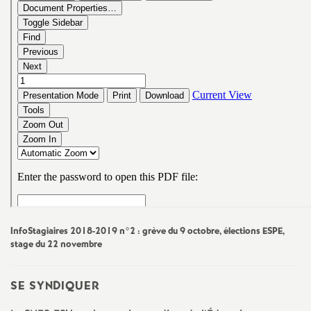
e
s
E
n
s
e
i
InfoStagiaires 2018-2019 n°2 : grève du 9 octobre, élections
ESPE
,
g
stage du 22 novembre
n
SE
SYNDIQUER