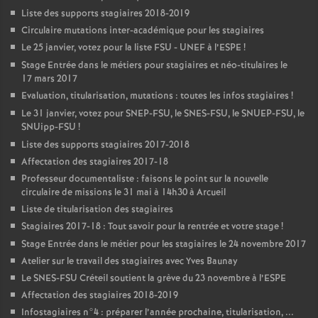
Liste des supports stagiaires 2018-2019
Circulaire mutations inter-académique pour les stagiaires
Le 25 janvier, votez pour la liste
FSU
-
UNEF
à l’
ESPE
!
Stage Entrée dans le métiers pour stagiaires et néo-titulaires le
17 mars 2017
Evaluation, titularisation, mutations : toutes les infos stagiaires
!
Le 31 janvier, votez pour
SNEP
-
FSU
, le
SNES
-
FSU
, le
SNUEP
-
FSU
, le
SNUipp-
FSU
!
Liste des supports stagiaires 2017-2018
Affectation des stagiaires 2017-18
Professeur documentaliste : faisons le point sur la nouvelle
circulaire de missions le 31 mai à 14h30 à Arcueil
Liste de titularisation des stagiaires
Stagiaires 2017-18 : Tout savoir pour la rentrée et votre stage
!
Stage Entrée dans le métier pour les stagiaires le 24 novembre 2017
Atelier sur le travail des stagiaires avec Yves Baunay
Le
SNES
-
FSU
Créteil soutient la grève du 23 novembre à l’
ESPE
Affectation des stagiaires 2018-2019
Infostagiaires n°4 : préparer l’année prochaine, titularisation, ...