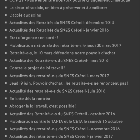
COP
21 - Faire entendre nos voix pour le changement climatique
La sécurité sociale, un bien à préserver et à améliorer
L’accès aux soins
Actualités des Retraités du
SNES
Créteil- décembre 2015
Actualités des Retraités du
SNES
Créteil- janvier 2016
Etat d’urgence : en sortir
!
Mobilisation nationale des retraité-e-s le jeudi 30 mars 2017
Retraité-e-s, le 10 mars défendons notre pouvoir d’achat
Actualité des Retraité-e-s du
SNES
Créteil- mars 2016
Contre le projet de loi travail
!
Actualités des retraité-e-s du
SNES
Créteil- mars 2017
Jeudi 9 juin. Pouvoir d’achat : les retraité-e-s ne renoncent pas
!
Actualité des retraité-e-s du
SNES
Créteil- juin 2016
En lutte dès la rentrée
Abroger la loi travail, c’est possible
!
Actualité des Retraité-e-s du
SNES
Créteil - octobre 2016
Mobilisation contre le
TAFTA
et le
CETA
le samedi 15 octobre
Actualités des retraité-e-s du
SNES
Créteil - novembre 2016
Actualités des retraité-e-s du
SNES
Créteil- janvier 2017