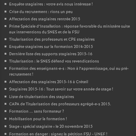
Enquête stagiaires : votre avis nous intéresse
!
Crise du recrutement : rions un peu
Affectation des stagiaires rentrée 2015
Prime Spéciale d’Installation : réponse favorable du ministère suite
aux interventions du
SNES
et de la
FSU
Titularisation des professeurs et
CPE
stagiaires
Enquête stagiaires sur la formation 2014-2015
Dernière liste des supports stagiaires 2015-16
Titularisation : le
SNES
défend vos revendications
Formation des enseignant-e-s : Non à l’apprentissage, oui au pré-
recrutement
!
Affectation des stagiaires 2015-16 à Créteil
Stagiaires 2015-16 : Tout savoir sur votre année de stage
!
Liste de titularisation des stagiaires
CAPA
de Titularisation des professeurs agrégé-e-s 2015.
Formation ... sans formateur
?
Mobilisation pour la formation
!
Stage «
spécial stagiaire
» le 20 novembre 2015
Formation en danger : signez la pétition
FSU
-
UNEF
!