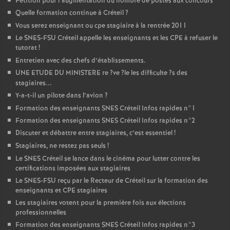
Pétition pour l’augmentation du nombre de postes aux concours
Quelle formation continue à Créteil
?
Vous serez enseignant ou cpe stagiaire à la rentrée 2011
Le
SNES
-
FSU
Créteil appelle les enseignants et les
CPE
à refuser le
tutorat
!
Entretien avec des chefs d’établissements.
UNE
ETUDE
DU
MINISTERE
re
?ve
?le les difficulte
?s des
stagiaires...
Y-a-t-il un pilote dans l’avion
?
Formation des enseignants
SNES
Créteil Infos rapides n°1
Formation des enseignants
SNES
Créteil Infos rapides n°2
Discuter et débattre entre stagiaires, c’est essentiel
!
Stagiaires, ne restez pas seuls
!
Le
SNES
Créteil se lance dans le cinéma pour lutter contre les
certifications imposées aux stagiaires
Le
SNES
-
FSU
reçu par le Recteur de Créteil sur la formation des
enseignants et
CPE
stagiaires
Les stagiaires votent pour la première fois aux élections
professionnelles
Formation des enseignants
SNES
Créteil Infos rapides n°3