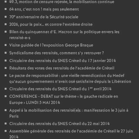
49.3, motion de censure rejetée, la mobilisation continue
64 ans, c’est non
! mais pas seulement
e
70
anniversaire de la Sécurité sociale
2026, pour la paix… et contre l’extrême droite
Bilan du quinquennat d’E. Macron sur la politique envers les
retraité-e-s
Visite guidée de l
?exposition George Braque
Syndicalisme des retraités, comment s’y retrouver
?
Circulaire des retraités du
SNES
Créteil du 17 janvier 2014
Résultats des votes des retraités de l’académie de Créteil
Le pacte de responsabilité : une vieille revendication du Medef
qu’aucun gouvernement n’avait osé satisfaire depuis la Libération
er
Circulaire des retraités du
SNES
Créteil du 1
avril 2014
CONFERENCE
-
DEBAT
sur le thème «
la gauche radicale en
Europe
»
LUNDI
5
MAI
2014
Appel à la mobilisation des retraité(e)s : manifestation le 3 juin à
Paris
Circulaire des retraités du
SNES
Créteil du 22 mai 2014
Assemblée générale des retraités de l’académie de Créteil le 27 juin
2014