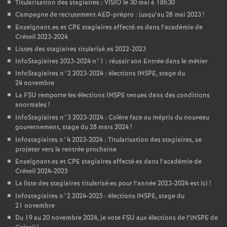
Titularisation des stagiaires :
VISIO
le 30 mai à 18h30
Campagne de recrutement
AED
-prépro : jusqu’au 28 mai 2023
!
Enseignant.es et
CPE
stagiaires affecté.es dans l’académie de
Créteil 2023-2024
Listes des stagiaires titularisé.es 2022-2023
InfoStagiaires 2023-2024 n°1 : réussir son Entrée dans le métier
InfoStagiaires n°2 2023-2024 : élections
INSPE
, stage du
24 novembre
La
FSU
remporte les élections
INSPE
tenues dans des conditions
anormales
!
InfoStagiaires n°3 2023-2024 : Colère face au mépris du nouveau
gouvernement, stage du 28 mars 2024
!
Infostagiaires n°4 2023-2024 : Titularisation des stagiaires, se
projeter vers la rentrée prochaine
Enseignant
·
es et
CPE
stagiaires affecté
·
es dans l’académie de
Créteil 2024-2025
La liste des stagiaires titularisé
·
es pour l’année 2023-2024 est ici
!
Infostagiaires n°2 2024-2025 : élections
INSPE
, stage du
21 novembre
Du 19 au 20 novembre 2024, je vote
FSU
aux élections de l’
INSPE
de