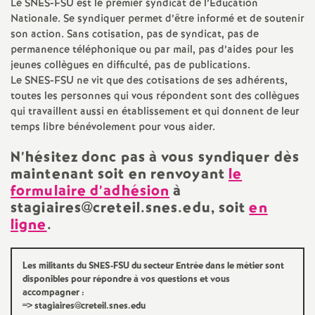
e
Le
SNES
-
FSU
est le premier syndicat de l’Éducation
Nationale. Se syndiquer permet d’être informé et de soutenir
son action. Sans cotisation, pas de syndicat, pas de
m
permanence téléphonique ou par mail, pas d’aides pour les
jeunes collègues en difficulté, pas de publications.
e
Le
SNES
-
FSU
ne vit que des cotisations de ses adhérents,
toutes les personnes qui vous répondent sont des collègues
n
qui travaillent aussi en établissement et qui donnent de leur
temps libre bénévolement pour vous aider.
t
N’hésitez donc pas à vous syndiquer dès
maintenant soit en renvoyant
le
s
formulaire d’adhésion
à
stagiaires@creteil.snes.edu, soit
en
d
ligne
.
e
Les militants du
SNES
-
FSU
du secteur Entrée dans le métier sont
disponibles pour répondre à vos questions et vous
S
accompagner :
=> stagiaires@creteil.snes.edu