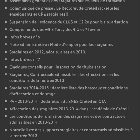
Assemblées générales des stagiaires sur les lieux de formation
Communiqué de presse : Le Rectorat de Créteil rackette les
enseignants et
CPE
stagiaires
!!
Suspension de l’exigence du
CLES
et C2I2e pour la titularisation
Compte rendu des
AG
à Torcy des 4, 5 et 7 février
Infos brèves n°6
Note administrative : Mode d’emploi pour les stagiaires
Stagiaires en 2012, néotitulaires en 2013...
Infos brèves n°7
Quelques conseils pour l’inspection de titularisation
Stagiaires, Contractuels admissibles : les affectations et les
conditions de la rentrée 2013
Stagiaires 2014-2015 : dernière liste des berceaux et conditions
d’affectation et de stage
PAF
2013-2014 : déclaration du
SNES
Créteil en
CTA
Affectation des stagiaires 2013-2014 dans l’académie de Créteil
Les conditions de formation des stagiaires et des contractuels
admissibles en 2013-2014
Nouvelle liste des supports stagiaires et contractuels admissibles à
la rentrée 2013