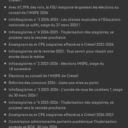
Créteil
!
Avec 67,79% des voix, la
FSU
remporte largement les élections au
conseil de l’
INSPE
2024
InfoStagiaires n°3 2024-2025 : Les chaises musicales à l’Éducation
nationale ça suffit, stage du 27 mars 2025
!
Infostagiaires n°4 2024-2025 : Titularisation des stagiaires, se
projeter vers la rentrée prochaine
Enseignant
·
es et
CPE
stagiaires affecté
·
es à Créteil 2025-2026
Infostagiaires de la rentrée 2025 : Tout savoir pour réussir son
entrée dans le métier
Infostagiaires n°2 2025-2026 : élections
INSPE
, stage du
18 novembre
Élections au conseil de l’
INSPE
de Créteil
Réforme des concours 2026 : Juste une mise au point
InfoStagiaires n°3 2025-2026 : L’année de tous les combats
?, stage
du 30 mars 2026
!
Infostagiaires n°4 2025-2026 : Titularisation des stagiaires, se
projeter vers la rentrée prochaine
Enseignant
·
es et
CPE
stagiaires affecté
·
es à Créteil 2026-2027
Commission administrative paritaire académique Titularisation
agrégés et
BOE
, 30 juin 2026