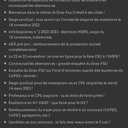
Indemnité de sujétions de formation pour les étudiant-es
contractuel-les alternant-es
Bienvenue dans le métier, le Snes-Fsu Créteil à tes côtés
!
Stage syndical : tout savoir sur l’année de stage et les mutations le
18 novembre 2022
InfoStagiaires n°2 2022-2023 : élections
INSPE
, stage du
18 novembre, indemnités
AED
pré-pro : remboursement de la protection sociale
complémentaire
Le 22 et 23 novembre : je vote en ligne pour la liste
FSU
à l’
INSPE
!
Contractuel
·
les alternant
·
es : grande enquête du Snes-
FSU
Enquête du Snes-
FSU
sur l’oral d’entretien auprès des lauréat•es du
CAPES
«
rénové
»
Stage syndical pour les enseignant-es et
CPE
stagiaires le mardi
14 mars 2023
!
Professeur.e et
CPE
stagiaire : tu as droit de faire grève
!
Étudiant.e en M1
MEEF
: que faire pour le M2
?
Remboursement du trajet pour se rendre à un concours (
CAPES
,
CAPET
, agrégation, etc.)
Candidat.es aux concours : je fais mes voeux avant le 5 juin
!