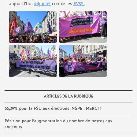
é
O
r
l
é
a
ARTICLES DE LA RUBRIQUE
n
66,29% pour la
FSU
aux élections
INSPE
:
MERCI
!
s
Pétition pour l’augmentation du nombre de postes aux
concours
T