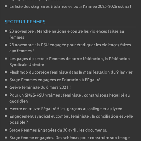
La liste des stagiaires titularisé
·
es pour l’année 2025-2026 est ici
!
SECTEUR FEMMES
23 novembre : Marche nationale contre les violences faites au
femmes
25 novembre : la
FSU
engagée pour éradiquer les violences faites
aux femmes
!
Les pages du secteur Femmes de notre fédération, la Fédération
Syndicale Unitaire
Flashmob du cortège féministe dans la manifestation du 9 janvier
Stage Femmes engagées et Education à l’Egalité
Grève féministe du 8 mars 2021
!
Pour un
SNES
-
FSU
vraiment féministe : construisons l’égalité au
quotidien
Mettre en œuvre l’égalité filles-garçons au collège et au lycée
Engagement syndical et combat féministe : la conciliation est-elle
possible
?
Stage Femmes Engagées du 30 avril : les documents.
Stage femme engagées. Des schémas pour construire son image