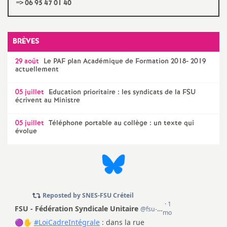
=> 06 95 47 01 40
e
c
BRÈVES
o
29 août
Le
PAF
plan Académique de Formation 2018- 2019
actuellement
n
05 juillet
Education prioritaire : les syndicats de la
FSU
écrivent au Ministre
d
05 juillet
Téléphone portable au collège : un texte qui
évolue
d
e
g
r