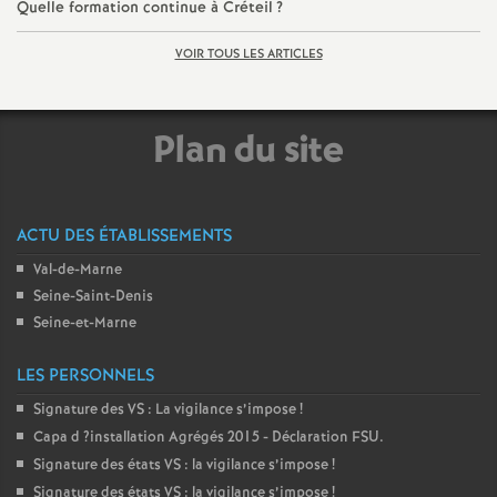
Quelle formation continue à Créteil
?
o
VOIR TOUS LES ARTICLES
u
Plan du site
r
s
ACTU DES ÉTABLISSEMENTS
Val-de-Marne
Seine-Saint-Denis
Seine-et-Marne
LES PERSONNELS
Signature des
VS
: La vigilance s’impose
!
Capa d
?installation Agrégés 2015 - Déclaration
FSU
.
Signature des états
VS
: la vigilance s’impose
!
Signature des états
VS
: la vigilance s’impose
!