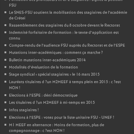
FSU
Le
SNES
-
FSU
soutient la mobilisation des stagiaires de l’académie
de Crétei
Rassemblement des stagiaires du 8 octobre devant le Rectorat
Indemnité forfaitaire de formation : le texte d’application est
connu
Compte-rendu de l’audience
FSU
auprès du Rectorat et de l’
ESPE
Mutations inter-académiques : comment ça marche
?
Bulletin mutations inter-académiques 2014
Modalités d’évaluation de la formation
Stage syndical «
spécial stagiaires
» le 16 mars 2015
Lauréats titulaires d
?un
M2MEEF
à temps plein en 2015 : c
?est
NON
!
Elections à l’
ESPE
: déni démocratique
Les titulaires d
?un
M2MEEF
à mi-temps en 2015
Infos stagiaires
!
Elections à l’
ESPE
: votez pour la liste unitaire
FSU
-
UNEF
!
M1
MEEF
en alternance : Moins de formation, plus de
compagnonnage : c
?est
NON
!