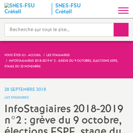
SNES
-
FSU
S
Créteil
y
Reche
n
d
VOUS ÊTES ICI :
ACCUEIL
LES STAGIAIRES
INFOSTAGIAIRES 2018-2019 N°2 : GRÈVE DU 9 OCTOBRE, ÉLECTIONS
ESPE
,
i
STAGE DU 22 NOVEMBRE
c
28 SEPTEMBRE 2018
a
LES STAGIAIRES
InfoStagiaires 2018-2019
t
n°2 : grève du 9 octobre,
N
élections
ESPE
, stage du