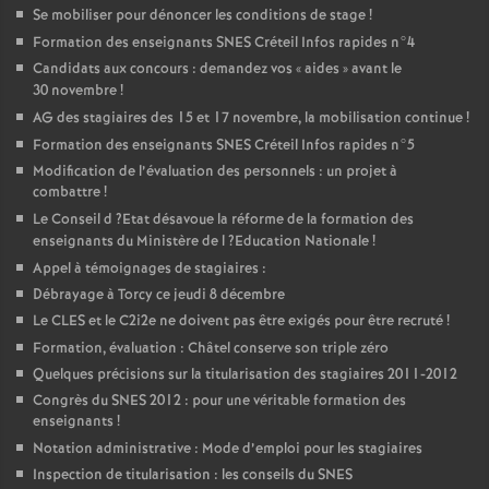
Se mobiliser pour dénoncer les conditions de stage
!
Formation des enseignants
SNES
Créteil Infos rapides n°4
Candidats aux concours : demandez vos «
aides
» avant le
30 novembre
!
AG
des stagiaires des 15 et 17 novembre, la mobilisation continue
!
Formation des enseignants
SNES
Créteil Infos rapides n°5
Modification de l’évaluation des personnels : un projet à
combattre
!
Le Conseil d
?Etat désavoue la réforme de la formation des
enseignants du Ministère de l
?Education Nationale
!
Appel à témoignages de stagiaires :
Débrayage à Torcy ce jeudi 8 décembre
Le
CLES
et le C2i2e ne doivent pas être exigés pour être recruté
!
Formation, évaluation : Châtel conserve son triple zéro
Quelques précisions sur la titularisation des stagiaires 2011-2012
Congrès du
SNES
2012 : pour une véritable formation des
enseignants
!
Notation administrative : Mode d’emploi pour les stagiaires
Inspection de titularisation : les conseils du
SNES