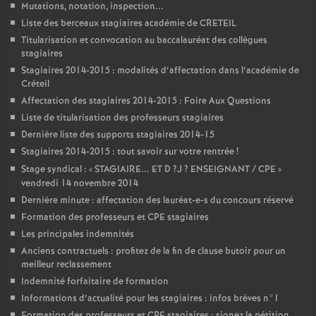
Mutations, notation, inspection...
Liste des berceaux stagiaires académie de
CRETEIL
Titularisation et convocation au baccalauréat des collègues
stagiaires
Stagiaires 2014-2015 : modalités d’affectation dans l’académie de
Créteil
Affectation des stagiaires 2014-2015 : Foire Aux Questions
Liste de titularisation des professeurs stagiaires
Dernière liste des supports stagiaires 2014-15
Stagiaires 2014-2015 : tout savoir sur votre rentrée
!
Stage syndical : «
STAGIAIRE
...
ET
D
?J
?
ENSEIGNANT
/
CPE
»
vendredi 14 novembre 2014
Dernière minute : affectation des lauréat-e-s du concours réservé
Formation des professeurs et
CPE
stagiaires
Les principales indemnités
Anciens contractuels : profitez de la fin de clause butoir pour un
meilleur reclassement
Indemnité forfaitaire de formation
Informations d’actualité pour les stagiaires : infos brèves n°1
Formation des professeurs et
CPE
stagiaires : signez la pétition