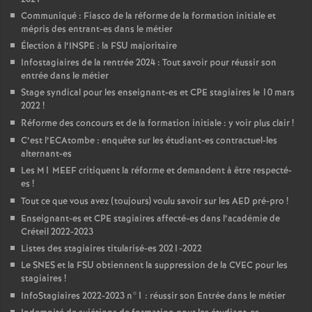
Communiqué : Fiasco de la réforme de la formation initiale et
mépris des entrant-es dans le métier
Élection à l’
INSPE
: la
FSU
majoritaire
Infostagiaires de la rentrée 2024 : Tout savoir pour réussir son
entrée dans le métier
Stage syndical pour les enseignant-es et
CPE
stagiaires le 10 mars
2022
!
Réforme des concours et de la formation initiale : y voir plus clair
!
C’est l’ECAtombe : enquête sur les étudiant-es contractuel-les
alternant-es
Les M1
MEEF
critiquent la réforme et demandent à être respecté-
es
!
Tout ce que vous avez (toujours) voulu savoir sur les
AED
pré-pro
!
Enseignant-es et
CPE
stagiaires affecté-es dans l’académie de
Créteil 2022-2023
Listes des stagiaires titularisé-es 2021-2022
Le
SNES
et la
FSU
obtiennent la suppression de la
CVEC
pour les
stagiaires
!
InfoStagiaires 2022-2023 n°1 : réussir son Entrée dans le métier