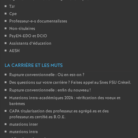
Tzr
Cpe
Professeur-e-s documentalistes
Non-titulaires
PsyEN-
EDO
et
DCIO
Assistants d’éducation
AESH
LA CARRIÈRE ET LES MUTS
Rupture conventionnelle : Où en est-on
?
Des questions sur votre carrière
? Faites appel au Snes
FSU
Créteil.
Rupture conventionnelle : enfin du nouveau
!
Mutations intra-académiques 2024 : vérification des voeux et
barèmes
CAPA
titularisation des professeur.es agrégé.es et des
professeur.es certifié.es
B.O.E.
mutations inter
mutations intra