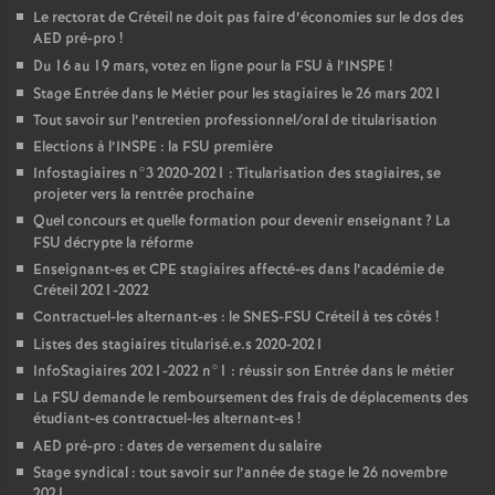
Le rectorat de Créteil ne doit pas faire d’économies sur le dos des
AED
pré-pro
!
Du 16 au 19 mars, votez en ligne pour la
FSU
à l’
INSPE
!
Stage Entrée dans le Métier pour les stagiaires le 26 mars 2021
Tout savoir sur l’entretien professionnel/oral de titularisation
Elections à l’
INSPE
: la
FSU
première
Infostagiaires n°3 2020-2021 : Titularisation des stagiaires, se
projeter vers la rentrée prochaine
Quel concours et quelle formation pour devenir enseignant
? La
FSU
décrypte la réforme
Enseignant-es et
CPE
stagiaires affecté-es dans l’académie de
Créteil 2021-2022
Contractuel-les alternant-es : le
SNES
-
FSU
Créteil à tes côtés
!
Listes des stagiaires titularisé.e.s 2020-2021
InfoStagiaires 2021-2022 n°1 : réussir son Entrée dans le métier
La
FSU
demande le remboursement des frais de déplacements des
étudiant-es contractuel-les alternant-es
!
AED
pré-pro : dates de versement du salaire
Stage syndical : tout savoir sur l’année de stage le 26 novembre
2021