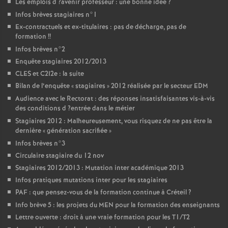
Les emplois d
?avenir professeur : une bonne idée
?
Infos brèves stagiaires n°1
Ex-contractuels et ex-titulaires : pas de décharge, pas de
formation
!!
Infos brèves n°2
Enquête stagiaires 2012/2013
CLES
et C2I2e : la suite
Bilan de l’enquête «
stagiaires
» 2012 réalisée par le secteur
EDM
Audience avec le Rectorat : des réponses insatisfaisantes vis-à-vis
des conditions d
?entrée dans le métier
Stagiaires 2012 : Malheureusement, vous risquez de ne pas être la
dernière «
génération sacrifiée
»
Infos brèves n°3
Circulaire stagiaire du 12 nov
Stagiaires 2012/2013 : Mutation inter académique 2013
Infos pratiques mutations inter pour les stagiaires
PAF
: que pensez-vous de la formation continue à Créteil
?
Info brève 5 : les projets du
MEN
pour la formation des enseignants
Lettre ouverte : droit à une vraie formation pour les T1/T2