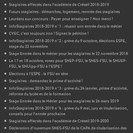
Stagiaires affectés dans l’académie de Créteil 2018-2019
Futurs stagiaires : démarches, logement, rentrée des stagiaires
Lauréats aux concours : Payer pour enseigner
? Non merci
!
InfoStagiaires 2018-2019 n°1 : réussir son entrée dans le métier
CVEC
, c’est toujours non
! Signez la pétition
!
InfoStagiaires 2018-2019 n°2 : grève du 9 octobre, élections
ESPE
,
stage du 22 novembre
Stage Entrée dans le métier pour les stagiaires le 22 novembre 2018
Le 17 et 18 octobre, votez pour
SNEP
-
FSU
, le
SNES
-
FSU
, le
SNUEP
-
FSU
, le SNUipp-
FSU
à l’
ESPE
!
Elections à l’
ESPE
: la
FSU
en tête
Stagiaires : demandez la prime d’activité
!
InfoStagiaires 2018-2019 n°3 : grève du 24 janvier, prime d’activité,
réforme du lycée et de la formation
Stage Entrée dans le Métier pour les stagiaires le 26 mars 2019
InfoStagiaires 2018-2019 n°4 : grève du 9 mai, jury et titularisation,
conseils pour l’année prochaine
Stagiaires affectés dans l’académie de Créteil 2019-2020
Déclaration d’ouverture
SNES
-
FSU
de la
CAPA
de titularisation des