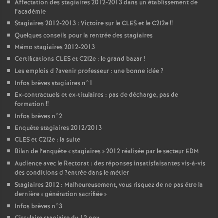
Affectation des stagiaires 2012-2013 dans un établissement de
l’académie
Stagiaires 2012-2013 : Victoire sur le
CLES
et le C2I2e
!!
Quelques conseils pour la rentrée des stagiaires
Mémo stagiaires 2012-2013
Certifications
CLES
et C2I2e : le grand bazar
!
Les emplois d
?avenir professeur : une bonne idée
?
Infos brèves stagiaires n°1
Ex-contractuels et ex-titulaires : pas de décharge, pas de
formation
!!
Infos brèves n°2
Enquête stagiaires 2012/2013
CLES
et C2I2e : la suite
Bilan de l’enquête «
stagiaires
» 2012 réalisée par le secteur
EDM
Audience avec le Rectorat : des réponses insatisfaisantes vis-à-vis
des conditions d
?entrée dans le métier
Stagiaires 2012 : Malheureusement, vous risquez de ne pas être la
dernière «
génération sacrifiée
»
Infos brèves n°3