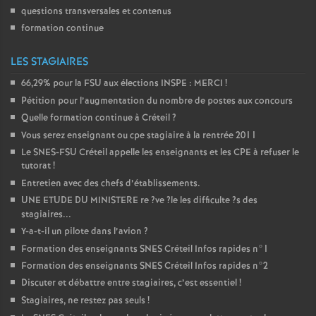
questions transversales et contenus
formation continue
LES STAGIAIRES
66,29% pour la
FSU
aux élections
INSPE
:
MERCI
!
Pétition pour l’augmentation du nombre de postes aux concours
Quelle formation continue à Créteil
?
Vous serez enseignant ou cpe stagiaire à la rentrée 2011
Le
SNES
-
FSU
Créteil appelle les enseignants et les
CPE
à refuser le
tutorat
!
Entretien avec des chefs d’établissements.
UNE
ETUDE
DU
MINISTERE
re
?ve
?le les difficulte
?s des
stagiaires...
Y-a-t-il un pilote dans l’avion
?
Formation des enseignants
SNES
Créteil Infos rapides n°1
Formation des enseignants
SNES
Créteil Infos rapides n°2
Discuter et débattre entre stagiaires, c’est essentiel
!
Stagiaires, ne restez pas seuls
!