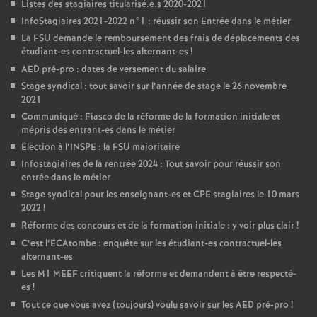
Listes des stagiaires titularisé.e.s 2020-2021
InfoStagiaires 2021-2022 n°1 : réussir son Entrée dans le métier
La
FSU
demande le remboursement des frais de déplacements des
étudiant-es contractuel-les alternant-es
!
AED
pré-pro : dates de versement du salaire
Stage syndical : tout savoir sur l’année de stage le 26 novembre
2021
Communiqué : Fiasco de la réforme de la formation initiale et
mépris des entrant-es dans le métier
Élection à l’
INSPE
: la
FSU
majoritaire
Infostagiaires de la rentrée 2024 : Tout savoir pour réussir son
entrée dans le métier
Stage syndical pour les enseignant-es et
CPE
stagiaires le 10 mars
2022
!
Réforme des concours et de la formation initiale : y voir plus clair
!
C’est l’ECAtombe : enquête sur les étudiant-es contractuel-les
alternant-es
Les M1
MEEF
critiquent la réforme et demandent à être respecté-
es
!
Tout ce que vous avez (toujours) voulu savoir sur les
AED
pré-pro
!