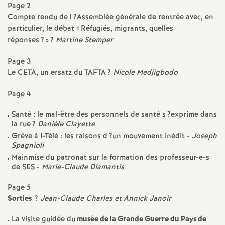
e
Page 2
Compte rendu de l
?Assemblée générale de rentrée avec, en
s
particulier, le débat «
Réfugiés, migrants, quelles
réponses
?
»
?
Martine Stemper
E
Page 3
n
Le
CETA
, un ersatz du
TAFTA
?
Nicole Medjigbodo
Page 4
s
Santé : le mal-être des personnels de santé s
?exprime dans
e
la rue
?
Danièle Clayette
Grève à I-Télé : les raisons d
?un mouvement inédit -
Joseph
Spagnioli
i
Mainmise du patronat sur la formation des professeur-e-s
de
SES
-
Marie-Claude Diamantis
g
Page 5
Sorties
?
Jean-Claude Charles et Annick Janoir
n
La visite guidée du
musée de la Grande Guerre du Pays de