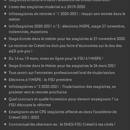
Stagiaires affecté-e-s dans l’académie de Créteil 2020-2021
Listes des stagiaires titularisé.e.s 2019-2020
Infostagiaires de rentrée n°1 2020-2021 : réussir son entrée dans le
métier
InfoStagiaires 2020-2021 n°2 : élections
INSPE
, stage 27 novembre,
indemnités, mutations
Stage Entrée dans le métier pour les stagiaires le 27 novembre 2020
Le rectorat de Créteil ne doit pas faire d’économies sur le dos des
AED
pré-pro
!
Du 16 au 19 mars, votez en ligne pour la
FSU
à l’
INSPE
!
Stage Entrée dans le Métier pour les stagiaires le 26 mars 2021
Tout savoir sur l’entretien professionnel/oral de titularisation
Elections à l’
INSPE
: la
FSU
première
Infostagiaires n°3 2020-2021 : Titularisation des stagiaires, se
projeter vers la rentrée prochaine
Quel concours et quelle formation pour devenir enseignant
? La
FSU
décrypte la réforme
Enseignant-es et
CPE
stagiaires affecté-es dans l’académie de
Créteil 2021-2022
Contractuel-les alternant-es : le
SNES
-
FSU
Créteil à tes côtés
!