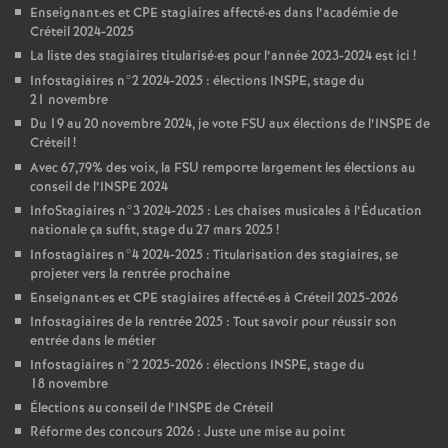
Enseignant
·
es et
CPE
stagiaires affecté
·
es dans l’académie de
Créteil 2024-2025
La liste des stagiaires titularisé
·
es pour l’année 2023-2024 est ici
!
Infostagiaires n°2 2024-2025 : élections
INSPE
, stage du
21 novembre
Du 19 au 20 novembre 2024, je vote
FSU
aux élections de l’
INSPE
de
Créteil
!
Avec 67,79% des voix, la
FSU
remporte largement les élections au
conseil de l’
INSPE
2024
InfoStagiaires n°3 2024-2025 : Les chaises musicales à l’Éducation
nationale ça suffit, stage du 27 mars 2025
!
Infostagiaires n°4 2024-2025 : Titularisation des stagiaires, se
projeter vers la rentrée prochaine
Enseignant
·
es et
CPE
stagiaires affecté
·
es à Créteil 2025-2026
Infostagiaires de la rentrée 2025 : Tout savoir pour réussir son
entrée dans le métier
Infostagiaires n°2 2025-2026 : élections
INSPE
, stage du
18 novembre
Élections au conseil de l’
INSPE
de Créteil
Réforme des concours 2026 : Juste une mise au point