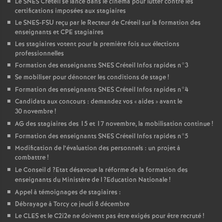
Le
SNES
Créteil se lance dans le cinéma pour lutter contre les
certifications imposées aux stagiaires
Le
SNES
-
FSU
reçu par le Recteur de Créteil sur la formation des
enseignants et
CPE
stagiaires
Les stagiaires votent pour la première fois aux élections
professionnelles
Formation des enseignants
SNES
Créteil Infos rapides n°3
Se mobiliser pour dénoncer les conditions de stage
!
Formation des enseignants
SNES
Créteil Infos rapides n°4
Candidats aux concours : demandez vos «
aides
» avant le
30 novembre
!
AG
des stagiaires des 15 et 17 novembre, la mobilisation continue
!
Formation des enseignants
SNES
Créteil Infos rapides n°5
Modification de l’évaluation des personnels : un projet à
combattre
!
Le Conseil d
?Etat désavoue la réforme de la formation des
enseignants du Ministère de l
?Education Nationale
!
Appel à témoignages de stagiaires :
Débrayage à Torcy ce jeudi 8 décembre
Le
CLES
et le C2i2e ne doivent pas être exigés pour être recruté
!