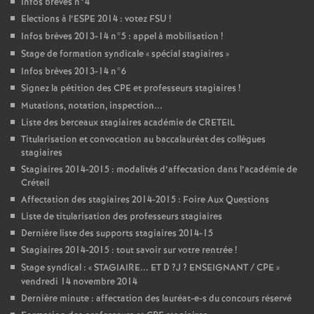
Infos brèves n°4
Elections à l’
ESPE
2014 : votez
FSU
!
Infos brèves 2013-14 n°5 : appel à mobilisation
!
Stage de formation syndicale «
spécial stagiaires
»
Infos brèves 2013-14 n°6
Signez la pétition des
CPE
et professeurs stagiaires
!
Mutations, notation, inspection...
Liste des berceaux stagiaires académie de
CRETEIL
Titularisation et convocation au baccalauréat des collègues
stagiaires
Stagiaires 2014-2015 : modalités d’affectation dans l’académie de
Créteil
Affectation des stagiaires 2014-2015 : Foire Aux Questions
Liste de titularisation des professeurs stagiaires
Dernière liste des supports stagiaires 2014-15
Stagiaires 2014-2015 : tout savoir sur votre rentrée
!
Stage syndical : «
STAGIAIRE
...
ET
D
?J
?
ENSEIGNANT
/
CPE
»
vendredi 14 novembre 2014
Dernière minute : affectation des lauréat-e-s du concours réservé