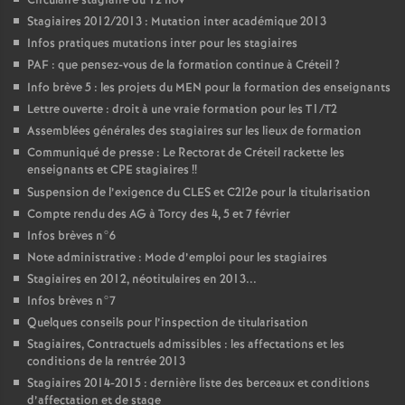
Circulaire stagiaire du 12 nov
Stagiaires 2012/2013 : Mutation inter académique 2013
Infos pratiques mutations inter pour les stagiaires
PAF
: que pensez-vous de la formation continue à Créteil
?
Info brève 5 : les projets du
MEN
pour la formation des enseignants
Lettre ouverte : droit à une vraie formation pour les T1/T2
Assemblées générales des stagiaires sur les lieux de formation
Communiqué de presse : Le Rectorat de Créteil rackette les
enseignants et
CPE
stagiaires
!!
Suspension de l’exigence du
CLES
et C2I2e pour la titularisation
Compte rendu des
AG
à Torcy des 4, 5 et 7 février
Infos brèves n°6
Note administrative : Mode d’emploi pour les stagiaires
Stagiaires en 2012, néotitulaires en 2013...
Infos brèves n°7
Quelques conseils pour l’inspection de titularisation
Stagiaires, Contractuels admissibles : les affectations et les
conditions de la rentrée 2013
Stagiaires 2014-2015 : dernière liste des berceaux et conditions
d’affectation et de stage