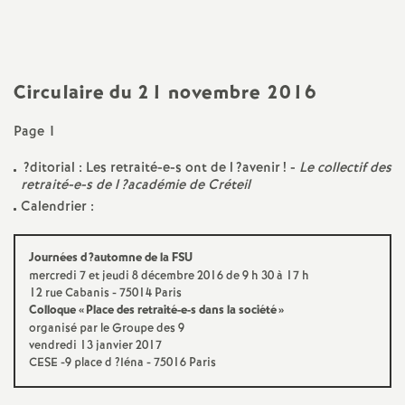
a
t
Circulaire du 21 novembre 2016
i
Page 1
o
?ditorial : Les retraité-e-s ont de l
?avenir
! -
Le collectif des
retraité-e-s de l
?académie de Créteil
Calendrier :
n
a
Journées d
?automne de la
FSU
mercredi 7 et jeudi 8 décembre 2016 de 9 h 30 à 17 h
12 rue Cabanis - 75014 Paris
l
Colloque «
Place des retraité-e-s dans la société
»
organisé par le Groupe des 9
vendredi 13 janvier 2017
d
CESE
-9 place d
?Iéna - 75016 Paris