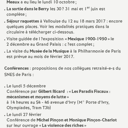
e
Meaux
a eu lieu le lundi 10 octobre
;
er
La sortie dans le Berry
les 30
? 31 mai et 1
juin est
complète
;
m
Séjour raquettes
à Vallouise du 12 au 18 mars 2017 : encore
quelques places. Voir les modalités pratiques dans la
e
circulaire à télécharger ci-dessous.
Visite guidée de l
?exposition
«
Mexique 1900-1950
»
le
n
2 décembre au Grand Palais : c
?est complet
;
La visite du
Musée de la Musique
à la Philharmonie de Paris
est prévue au mois de février 2017.
t
Conférences
: propositions de nos collègues retraité-e-s du
s
SNES
de Paris :
Le lundi 5 décembre
d
Conférence par
Gilbert Ricard
: «
Les Paradis Fiscaux :
mécanismes et moyens de lutte
»
e
à 14 heures au S4 - 46 avenue d’Ivry (M° Porte d’Ivry,
Olympiades, Tram T3b)
Le lundi 27 février
S
Conférence de
Michel Pinçon et Monique Pinçon-Charlot
sur leur ouvrage
«
La violence des riches
»