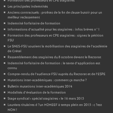
Formation des professeurs et
CPE
stagiaires
Les principales indemnités
Anciens contractuels : profitez de la fin de clause butoir pour un
meilleur reclassement
Indemnité forfaitaire de formation
Informations d’actualité pour les stagiaires : infos brèves n°1
Formation des professeurs et
CPE
stagiaires : signez la pétition
FSU
Le
SNES
-
FSU
soutient la mobilisation des stagiaires de l’académie
de Crétei
Rassemblement des stagiaires du 8 octobre devant le Rectorat
Indemnité forfaitaire de formation : le texte d’application est
connu
Compte-rendu de l’audience
FSU
auprès du Rectorat et de l’
ESPE
Mutations inter-académiques : comment ça marche
?
Bulletin mutations inter-académiques 2014
Modalités d’évaluation de la formation
Stage syndical «
spécial stagiaires
» le 16 mars 2015
Lauréats titulaires d
?un
M2MEEF
à temps plein en 2015 : c
?est
NON
!