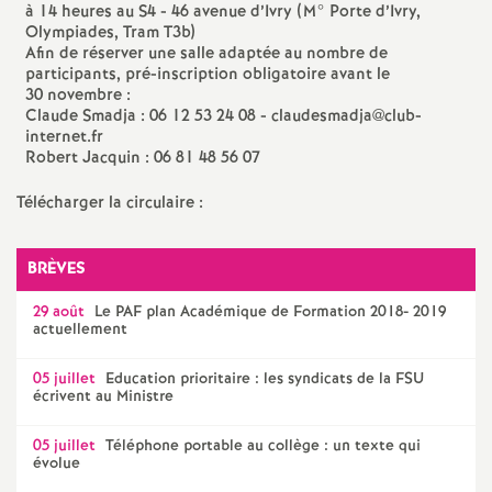
à 14 heures au S4 - 46 avenue d’Ivry (M° Porte d’Ivry,
e
Olympiades, Tram T3b)
Afin de réserver une salle adaptée au nombre de
c
participants, pré-inscription obligatoire avant le
30 novembre :
Claude Smadja : 06 12 53 24 08 - claudesmadja@club-
o
internet.fr
Robert Jacquin : 06 81 48 56 07
n
Télécharger la circulaire :
d
BRÈVES
d
29 août
Le
PAF
plan Académique de Formation 2018- 2019
actuellement
e
05 juillet
Education prioritaire : les syndicats de la
FSU
écrivent au Ministre
g
05 juillet
Téléphone portable au collège : un texte qui
r
évolue