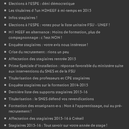
Elections à l’
ESPE
: déni démocratique
Les titulaires d
?un
M2MEEF
à mi-temps en 2015
Infos stagiaires
!
Elections à l’
ESPE
: votez pour la liste unitaire
FSU
-
UNEF
!
M1
MEEF
en alternance : Moins de formation, plus de
compagnonnage : c
?est
NON
!
Enquête stagiaires : votre avis nous intéresse
!
Crise du recrutement : rions un peu
Affectation des stagiaires rentrée 2015
Prime Spéciale d’Installation : réponse favorable du ministère suite
aux interventions du
SNES
et de la
FSU
Titularisation des professeurs et
CPE
stagiaires
Enquête stagiaires sur la formation 2014-2015
Dernière liste des supports stagiaires 2015-16
Titularisation : le
SNES
défend vos revendications
Formation des enseignant-e-s : Non à l’apprentissage, oui au pré-
recrutement
!
Affectation des stagiaires 2015-16 à Créteil
Stagiaires 2015-16 : Tout savoir sur votre année de stage
!