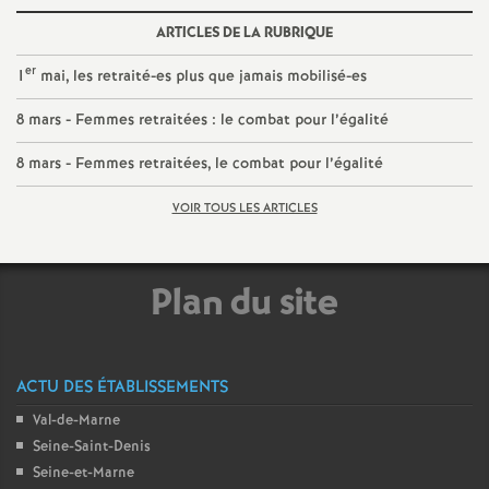
ARTICLES DE LA RUBRIQUE
o
er
1
mai, les retraité-es plus que jamais mobilisé-es
u
8 mars - Femmes retraitées : le combat pour l’égalité
r
8 mars - Femmes retraitées, le combat pour l’égalité
s
VOIR TOUS LES ARTICLES
Plan du site
ACTU DES ÉTABLISSEMENTS
Val-de-Marne
Seine-Saint-Denis
Seine-et-Marne