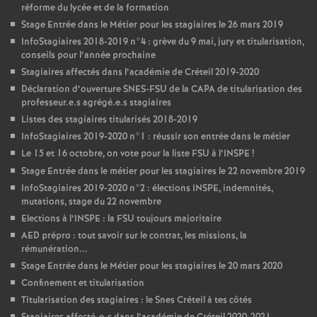
réforme du lycée et de la formation
Stage Entrée dans le Métier pour les stagiaires le 26 mars 2019
InfoStagiaires 2018-2019 n°4 : grève du 9 mai, jury et titularisation,
conseils pour l’année prochaine
Stagiaires affectés dans l’académie de Créteil 2019-2020
Déclaration d’ouverture
SNES
-
FSU
de la
CAPA
de titularisation des
professeur.e.s agrégé.e.s stagiaires
Listes des stagiaires titularisés 2018-2019
InfoStagiaires 2019-2020 n°1 : réussir son entrée dans le métier
Le 15 et 16 octobre, on vote pour la liste
FSU
à l’
INSPE
!
Stage Entrée dans le métier pour les stagiaires le 22 novembre 2019
InfoStagiaires 2019-2020 n°2 : élections
INSPE
, indemnités,
mutations, stage du 22 novembre
Elections à l’
INSPE
: la
FSU
toujours majoritaire
AED
prépro : tout savoir sur le contrat, les missions, la
rémunération...
Stage Entrée dans le Métier pour les stagiaires le 20 mars 2020
Confinement et titularisation
Titularisation des stagiaires : le Snes Créteil à tes côtés