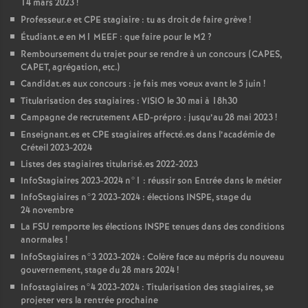
14 mars 2023
!
Professeur.e et
CPE
stagiaire : tu as droit de faire grève
!
Étudiant.e en M1
MEEF
: que faire pour le M2
?
Remboursement du trajet pour se rendre à un concours (
CAPES
,
CAPET
, agrégation, etc.)
Candidat.es aux concours : je fais mes voeux avant le 5 juin
!
Titularisation des stagiaires :
VISIO
le 30 mai à 18h30
Campagne de recrutement
AED
-prépro : jusqu’au 28 mai 2023
!
Enseignant.es et
CPE
stagiaires affecté.es dans l’académie de
Créteil 2023-2024
Listes des stagiaires titularisé.es 2022-2023
InfoStagiaires 2023-2024 n°1 : réussir son Entrée dans le métier
InfoStagiaires n°2 2023-2024 : élections
INSPE
, stage du
24 novembre
La
FSU
remporte les élections
INSPE
tenues dans des conditions
anormales
!
InfoStagiaires n°3 2023-2024 : Colère face au mépris du nouveau
gouvernement, stage du 28 mars 2024
!
Infostagiaires n°4 2023-2024 : Titularisation des stagiaires, se
projeter vers la rentrée prochaine