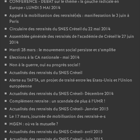
CONFERENCE
-
DEBAT
sur le thème «
la gauche radicale en
Europe
»
LUNDI
5
MAI
2014
Appel à la mobilisation des retraité(e)s : manifestation le 3 juin à
Paris
Circulaire des retraités du
SNES
Créteil du 22 mai 2014
Assemblée générale des retraités de l’académie de Créteil le 27 juin
2014
Mardi 28 mars : le mouvement social persiste et s’amplifie
Elections à la
CA
nationale - mai 2014
Non à la guerre, oui au progrès social
!
Actualités des retraités du
SNES
Créteil
Alerte au
TAFTA
, un projet de traité entre les Etats-Unis et l’Union
européenne
Actualités des retraités du
SNES
Créteil- Décembre 2014
Complément retraite : un scandale de plus à l’
UMR
!
Actualités des retraités du
SNES
Créteil- Janvier 2015
Le 17 mars, journée de mobilisation des retraité-e-s
MGEN
: où va la mutuelle
?
Actualités des retraités du
SNES
Créteil- avril 2015
Actualités des retraités du
SNES
Créteil - juin 2015