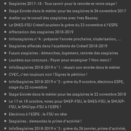
Stagiaires 2017-18 : Tout savoir pour la rentrée et votre stage
!
Stage Entrée dans le métier pour les stagiaires le 24 novembre 2017
Atelier sur le travail des stagiaires avec Yves Baunay
Le
SNES
-
FSU
Créteil soutient la grève du 23 novembre à l’
ESPE
Affectation des stagiaires 2018-2019
Infostagiaires n°4 : préparer l’année prochaine, titularisation, ...
Stagiaires affectés dans l’académie de Créteil 2018-2019
Futurs stagiaires : démarches, logement, rentrée des stagiaires
Lauréats aux concours : Payer pour enseigner
? Non merci
!
InfoStagiaires 2018-2019 n°1 : réussir son entrée dans le métier
CVEC
, c’est toujours non
! Signez la pétition
!
InfoStagiaires 2018-2019 n°2 : grève du 9 octobre, élections
ESPE
,
stage du 22 novembre
Stage Entrée dans le métier pour les stagiaires le 22 novembre 2018
Le 17 et 18 octobre, votez pour
SNEP
-
FSU
, le
SNES
-
FSU
, le
SNUEP
-
FSU
, le SNUipp-
FSU
à l’
ESPE
!
Elections à l’
ESPE
: la
FSU
en tête
Stagiaires : demandez la prime d’activité
!
InfoStagiaires 2018-2019 n°3 : grève du 24 janvier, prime d’activité,