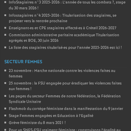
InfoStagiaires n°3 2025-2026 : L’année de tous les combats
?, stage
du 30 mars 2026
!
Infostagiaires n°4 2025-2026 : Titularisation des stagiaires, se
projeter vers la rentrée prochaine
Enseignant
·
es et
CPE
stagiaires affecté
·
es à Créteil 2026-2027
Commission administrative paritaire académique Titularisation
agrégés et
BOE
, 30 juin 2026
La liste des stagiaires titularisé
·
es pour l’année 2025-2026 est ici
!
SECTEUR FEMMES
23 novembre : Marche nationale contre les violences faites au
femmes
25 novembre : la
FSU
engagée pour éradiquer les violences faites
aux femmes
!
Les pages du secteur Femmes de notre fédération, la Fédération
Syndicale Unitaire
Flashmob du cortège féministe dans la manifestation du 9 janvier
Stage Femmes engagées et Education à l’Egalité
Grève féministe du 8 mars 2021
!
Pour un
SNES
-
FSU
vraiment féministe : construisons l’égalité au