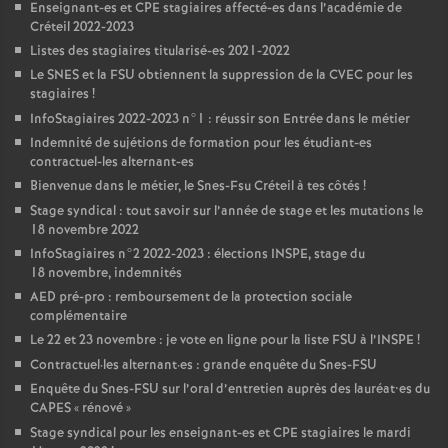
Enseignant-es et
CPE
stagiaires affecté-es dans l’académie de
Créteil 2022-2023
Listes des stagiaires titularisé-es 2021-2022
Le
SNES
et la
FSU
obtiennent la suppression de la
CVEC
pour les
stagiaires
!
InfoStagiaires 2022-2023 n°1 : réussir son Entrée dans le métier
Indemnité de sujétions de formation pour les étudiant-es
contractuel-les alternant-es
Bienvenue dans le métier, le Snes-Fsu Créteil à tes côtés
!
Stage syndical : tout savoir sur l’année de stage et les mutations le
18 novembre 2022
InfoStagiaires n°2 2022-2023 : élections
INSPE
, stage du
18 novembre, indemnités
AED
pré-pro : remboursement de la protection sociale
complémentaire
Le 22 et 23 novembre : je vote en ligne pour la liste
FSU
à l’
INSPE
!
Contractuel
·
les alternant
·
es : grande enquête du Snes-
FSU
Enquête du Snes-
FSU
sur l’oral d’entretien auprès des lauréat•es du
CAPES
«
rénové
»
Stage syndical pour les enseignant-es et
CPE
stagiaires le mardi