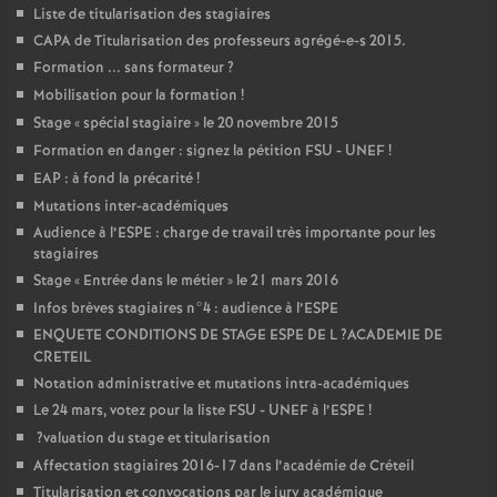
Liste de titularisation des stagiaires
CAPA
de Titularisation des professeurs agrégé-e-s 2015.
Formation ... sans formateur
?
Mobilisation pour la formation
!
Stage «
spécial stagiaire
» le 20 novembre 2015
Formation en danger : signez la pétition
FSU
-
UNEF
!
EAP
: à fond la précarité
!
Mutations inter-académiques
Audience à l’
ESPE
: charge de travail très importante pour les
stagiaires
Stage «
Entrée dans le métier
» le 21 mars 2016
Infos brèves stagiaires n°4 : audience à l’
ESPE
ENQUETE
CONDITIONS
DE
STAGE
ESPE
DE
L
?
ACADEMIE
DE
CRETEIL
Notation administrative et mutations intra-académiques
Le 24 mars, votez pour la liste
FSU
-
UNEF
à l’
ESPE
!
?valuation du stage et titularisation
Affectation stagiaires 2016-17 dans l’académie de Créteil
Titularisation et convocations par le jury académique