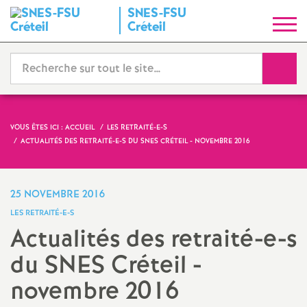
SNES
-
FSU
S
Créteil
y
Reche
n
d
VOUS ÊTES ICI :
ACCUEIL
LES RETRAITÉ-E-S
ACTUALITÉS DES RETRAITÉ-E-S DU
SNES
CRÉTEIL - NOVEMBRE 2016
i
c
25 NOVEMBRE 2016
LES RETRAITÉ-E-S
a
Actualités des retraité-e-s
du
SNES
Créteil -
t
novembre 2016
N