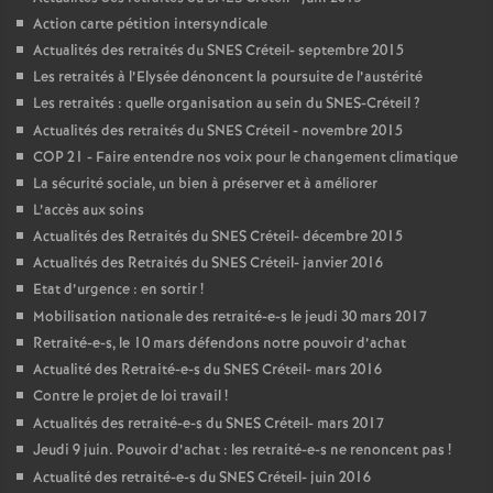
Action carte pétition intersyndicale
Actualités des retraités du
SNES
Créteil- septembre 2015
Les retraités à l’Elysée dénoncent la poursuite de l’austérité
Les retraités : quelle organisation au sein du
SNES
-Créteil
?
Actualités des retraités du
SNES
Créteil - novembre 2015
COP
21 - Faire entendre nos voix pour le changement climatique
La sécurité sociale, un bien à préserver et à améliorer
L’accès aux soins
Actualités des Retraités du
SNES
Créteil- décembre 2015
Actualités des Retraités du
SNES
Créteil- janvier 2016
Etat d’urgence : en sortir
!
Mobilisation nationale des retraité-e-s le jeudi 30 mars 2017
Retraité-e-s, le 10 mars défendons notre pouvoir d’achat
Actualité des Retraité-e-s du
SNES
Créteil- mars 2016
Contre le projet de loi travail
!
Actualités des retraité-e-s du
SNES
Créteil- mars 2017
Jeudi 9 juin. Pouvoir d’achat : les retraité-e-s ne renoncent pas
!
Actualité des retraité-e-s du
SNES
Créteil- juin 2016