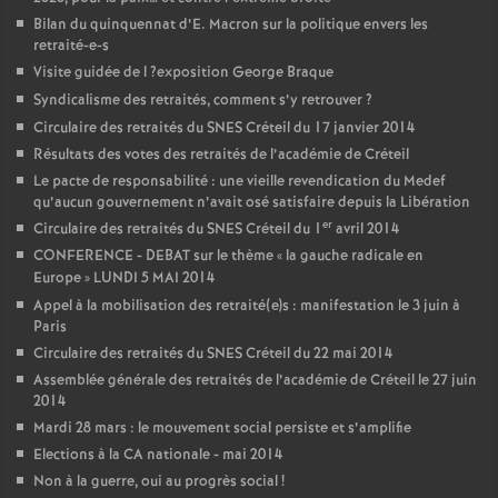
Bilan du quinquennat d’E. Macron sur la politique envers les
retraité-e-s
Visite guidée de l
?exposition George Braque
Syndicalisme des retraités, comment s’y retrouver
?
Circulaire des retraités du
SNES
Créteil du 17 janvier 2014
Résultats des votes des retraités de l’académie de Créteil
Le pacte de responsabilité : une vieille revendication du Medef
qu’aucun gouvernement n’avait osé satisfaire depuis la Libération
er
Circulaire des retraités du
SNES
Créteil du 1
avril 2014
CONFERENCE
-
DEBAT
sur le thème «
la gauche radicale en
Europe
»
LUNDI
5
MAI
2014
Appel à la mobilisation des retraité(e)s : manifestation le 3 juin à
Paris
Circulaire des retraités du
SNES
Créteil du 22 mai 2014
Assemblée générale des retraités de l’académie de Créteil le 27 juin
2014
Mardi 28 mars : le mouvement social persiste et s’amplifie
Elections à la
CA
nationale - mai 2014
Non à la guerre, oui au progrès social
!