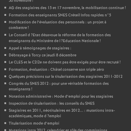
30 novembre
!
AG
des stagiaires des 15 et 17 novembre, la mobilisation continue
!
Formation des enseignants
SNES
Créteil Infos rapides n°5
Modification de l’évaluation des personnels : un projet à
combattre
!
Le Conseil d
?Etat désavoue la réforme de la formation des
enseignants du Ministère de l
?Education Nationale
!
Appel à témoignages de stagiaires :
Débrayage à Torcy ce jeudi 8 décembre
Le
CLES
et le C2i2e ne doivent pas être exigés pour être recruté
!
Formation, évaluation : Châtel conserve son triple zéro
Quelques précisions sur la titularisation des stagiaires 2011-2012
Congrès du
SNES
2012 : pour une véritable formation des
enseignants
!
Notation administrative : Mode d’emploi pour les stagiaires
Inspection de titularisation : les conseils du
SNES
Stagiaires en 2011, néotitulaires en 2012... : mutations intra-
académiques, mode d
?emploi
Titularisation mode d’emploi
Mutations intra 2012, calendrier et rôle des commissions