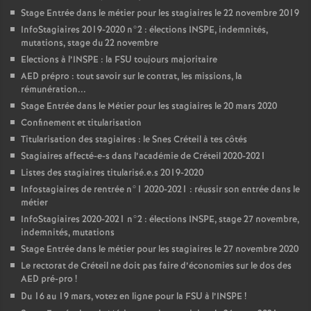
Stage Entrée dans le métier pour les stagiaires le 22 novembre 2019
InfoStagiaires 2019-2020 n°2 : élections
INSPE
, indemnités,
mutations, stage du 22 novembre
Elections à l’
INSPE
: la
FSU
toujours majoritaire
AED
prépro : tout savoir sur le contrat, les missions, la
rémunération...
Stage Entrée dans le Métier pour les stagiaires le 20 mars 2020
Confinement et titularisation
Titularisation des stagiaires : le Snes Créteil à tes côtés
Stagiaires affecté-e-s dans l’académie de Créteil 2020-2021
Listes des stagiaires titularisé.e.s 2019-2020
Infostagiaires de rentrée n°1 2020-2021 : réussir son entrée dans le
métier
InfoStagiaires 2020-2021 n°2 : élections
INSPE
, stage 27 novembre,
indemnités, mutations
Stage Entrée dans le métier pour les stagiaires le 27 novembre 2020
Le rectorat de Créteil ne doit pas faire d’économies sur le dos des
AED
pré-pro
!
Du 16 au 19 mars, votez en ligne pour la
FSU
à l’
INSPE
!