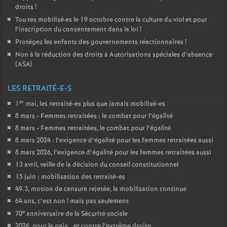
droits
!
Tou
·
tes mobilisé
·
es le 19 octobre contre la culture du viol et pour
l’inscription du consentement dans la loi
!
Protégez les enfants des gouvernements réactionnaires
!
Non à la réduction des droits à Autorisations spéciales d’absence
(
ASA
)
LES RETRAITÉ-E-S
er
1
mai, les retraité-es plus que jamais mobilisé-es
8 mars - Femmes retraitées : le combat pour l’égalité
8 mars - Femmes retraitées, le combat pour l’égalité
8 mars 2024 : l’exigence d’égalité pour les femmes retraitées aussi
8 mars 2026, l’exigence d’égalité pour les femmes retraitées aussi
13 avril, veille de la décision du conseil constitutionnel
15 juin : mobilisation des retraité-es
49.3, motion de censure rejetée, la mobilisation continue
64 ans, c’est non
! mais pas seulement
e
70
anniversaire de la Sécurité sociale
2026, pour la paix… et contre l’extrême droite