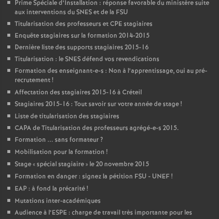
Prime Spéciale d’Installation : réponse favorable du ministère suite
aux interventions du
SNES
et de la
FSU
Titularisation des professeurs et
CPE
stagiaires
Enquête stagiaires sur la formation 2014-2015
Dernière liste des supports stagiaires 2015-16
Titularisation : le
SNES
défend vos revendications
Formation des enseignant-e-s : Non à l’apprentissage, oui au pré-
recrutement
!
Affectation des stagiaires 2015-16 à Créteil
Stagiaires 2015-16 : Tout savoir sur votre année de stage
!
Liste de titularisation des stagiaires
CAPA
de Titularisation des professeurs agrégé-e-s 2015.
Formation ... sans formateur
?
Mobilisation pour la formation
!
Stage «
spécial stagiaire
» le 20 novembre 2015
Formation en danger : signez la pétition
FSU
-
UNEF
!
EAP
: à fond la précarité
!
Mutations inter-académiques
Audience à l’
ESPE
: charge de travail très importante pour les