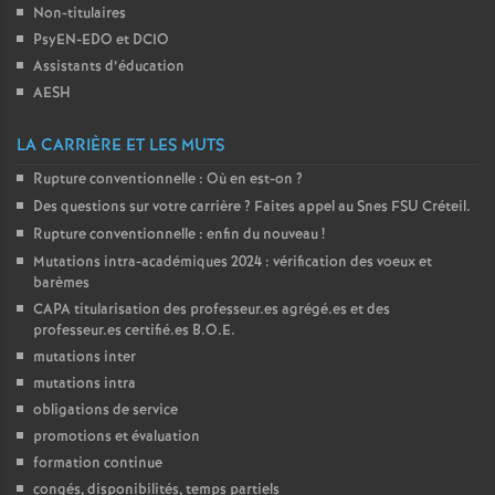
Non-titulaires
o
PsyEN-
EDO
et
DCIO
Assistants d’éducation
u
AESH
LA CARRIÈRE ET LES MUTS
r
Rupture conventionnelle : Où en est-on
?
s
Des questions sur votre carrière
? Faites appel au Snes
FSU
Créteil.
Rupture conventionnelle : enfin du nouveau
!
Mutations intra-académiques 2024 : vérification des voeux et
barèmes
CAPA
titularisation des professeur.es agrégé.es et des
professeur.es certifié.es
B.O.E.
mutations inter
mutations intra
obligations de service
promotions et évaluation
formation continue
congés, disponibilités, temps partiels