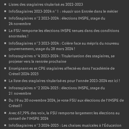
Listes des stagiaires titularisé.es 2022-2023
InfoStagiaires 2023-2024 n°1 : réussir son Entrée dans le métier
InfoStagiaires n°2 2023-2024 : élections
INSPE
, stage du
24 novembre
La
FSU
remporte les élections
INSPE
tenues dans des conditions
anormales
!
InfoStagiaires n°3 2023-2024 : Colère face au mépris du nouveau
gouvernement, stage du 28 mars 2024
!
Infostagiaires n°4 2023-2024 : Titularisation des stagiaires, se
projeter vers la rentrée prochaine
Enseignant
·
es et
CPE
stagiaires affecté
·
es dans l’académie de
Créteil 2024-2025
La liste des stagiaires titularisé
·
es pour l’année 2023-2024 est ici
!
Infostagiaires n°2 2024-2025 : élections
INSPE
, stage du
21 novembre
Du 19 au 20 novembre 2024, je vote
FSU
aux élections de l’
INSPE
de
Créteil
!
Avec 67,79% des voix, la
FSU
remporte largement les élections au
conseil de l’
INSPE
2024
InfoStagiaires n°3 2024-2025 : Les chaises musicales à l’Éducation