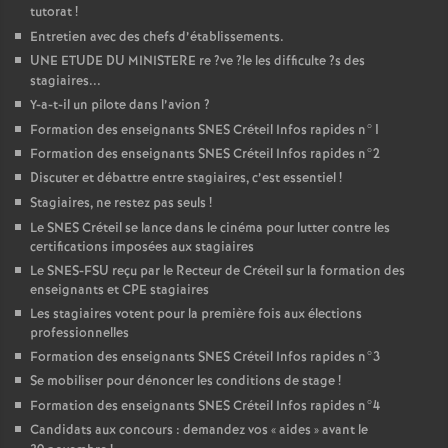
tutorat
!
Entretien avec des chefs d’établissements.
UNE
ETUDE
DU
MINISTERE
re
?ve
?le les difficulte
?s des
stagiaires...
Y-a-t-il un pilote dans l’avion
?
Formation des enseignants
SNES
Créteil Infos rapides n°1
Formation des enseignants
SNES
Créteil Infos rapides n°2
Discuter et débattre entre stagiaires, c’est essentiel
!
Stagiaires, ne restez pas seuls
!
Le
SNES
Créteil se lance dans le cinéma pour lutter contre les
certifications imposées aux stagiaires
Le
SNES
-
FSU
reçu par le Recteur de Créteil sur la formation des
enseignants et
CPE
stagiaires
Les stagiaires votent pour la première fois aux élections
professionnelles
Formation des enseignants
SNES
Créteil Infos rapides n°3
Se mobiliser pour dénoncer les conditions de stage
!
Formation des enseignants
SNES
Créteil Infos rapides n°4
Candidats aux concours : demandez vos «
aides
» avant le