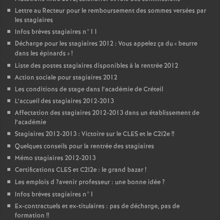
Lettre au Recteur pour le remboursement des sommes versées par
les stagiaires
Infos brèves stagiaires n°11
Décharge pour les stagiaires 2012 : Vous appelez ça du «
beurre
dans les épinards
»
!
Liste des postes stagiaires disponibles à la rentrée 2012
Action sociale pour stagiaires 2012
Les conditions de stage dans l’académie de Créteil
L’accueil des stagiaires 2012-2013
Affectation des stagiaires 2012-2013 dans un établissement de
l’académie
Stagiaires 2012-2013 : Victoire sur le
CLES
et le C2I2e
!!
Quelques conseils pour la rentrée des stagiaires
Mémo stagiaires 2012-2013
Certifications
CLES
et C2I2e : le grand bazar
!
Les emplois d
?avenir professeur : une bonne idée
?
Infos brèves stagiaires n°1
Ex-contractuels et ex-titulaires : pas de décharge, pas de
formation
!!