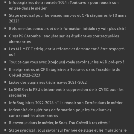
Infostagiaires de la rentrée 2024 : Tout savoir pour réussir son
entrée dans le métier
Stage syndical pour les enseignant-es et
CPE
stagiaires le 10 mars
2022
!
Réforme des concours et de la formation initiale : y voir plus clair
!
C’est l’ECAtombe : enquête sur les étudiant-es contractuel-les
alternant-es
Les M1
MEEF
critiquent la réforme et demandent à être respecté-
es
!
Tout ce que vous avez (toujours) voulu savoir sur les
AED
pré-pro
!
Enseignant-es et
CPE
stagiaires affecté-es dans l’académie de
Créteil 2022-2023
Listes des stagiaires titularisé-es 2021-2022
Le
SNES
et la
FSU
obtiennent la suppression de la
CVEC
pour les
stagiaires
!
InfoStagiaires 2022-2023 n°1 : réussir son Entrée dans le métier
Indemnité de sujétions de formation pour les étudiant-es
contractuel-les alternant-es
Bienvenue dans le métier, le Snes-Fsu Créteil à tes côtés
!
Stage syndical : tout savoir sur l’année de stage et les mutations le