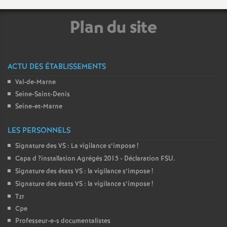
é
Plan du site
O
r
ACTU DES ÉTABLISSEMENTS
Val-de-Marne
l
Seine-Saint-Denis
Seine-et-Marne
é
LES PERSONNELS
a
Signature des
VS
: La vigilance s’impose
!
Capa d
?installation Agrégés 2015 - Déclaration
FSU
.
n
Signature des états
VS
: la vigilance s’impose
!
Signature des états
VS
: la vigilance s’impose
!
s
Tzr
Cpe
T
Professeur-e-s documentalistes