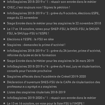
InfoStagiaires 2018-2019 n°1 : réussir son entrée dans le métier
CVEC
, c’est toujours non
! Signez la pétition
!
InfoStagiaires 2018-2019 n°2 : grève du 9 octobre, élections
ESPE
,
stage du 22 novembre
Stage Entrée dans le métier pour les stagiaires le 22 novembre 2018
Le 17 et 18 octobre, votez pour
SNEP
-
FSU
, le
SNES
-
FSU
, le
SNUEP
-
FSU
, le SNUipp-
FSU
à l’
ESPE
!
Elections à l’
ESPE
: la
FSU
en tête
Stagiaires : demandez la prime d’activité
!
InfoStagiaires 2018-2019 n°3 : grève du 24 janvier, prime d’activité,
réforme du lycée et de la formation
Stage Entrée dans le Métier pour les stagiaires le 26 mars 2019
InfoStagiaires 2018-2019 n°4 : grève du 9 mai, jury et titularisation,
conseils pour l’année prochaine
Stagiaires affectés dans l’académie de Créteil 2019-2020
Déclaration d’ouverture
SNES
-
FSU
de la
CAPA
de titularisation des
professeur.e.s agrégé.e.s stagiaires
Listes des stagiaires titularisés 2018-2019
InfoStagiaires 2019-2020 n°1 : réussir son entrée dans le métier
Le 15 et 16 octobre, on vote pour la liste
FSU
à l’
INSPE
!