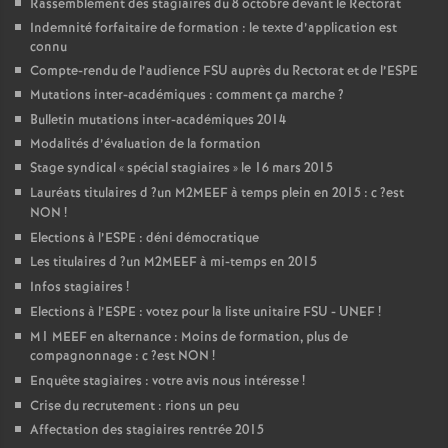
Rassemblement des stagiaires du 8 octobre devant le Rectorat
Indemnité forfaitaire de formation : le texte d’application est
connu
Compte-rendu de l’audience
FSU
auprès du Rectorat et de l’
ESPE
Mutations inter-académiques : comment ça marche
?
Bulletin mutations inter-académiques 2014
Modalités d’évaluation de la formation
Stage syndical «
spécial stagiaires
» le 16 mars 2015
Lauréats titulaires d
?un
M2MEEF
à temps plein en 2015 : c
?est
NON
!
Elections à l’
ESPE
: déni démocratique
Les titulaires d
?un
M2MEEF
à mi-temps en 2015
Infos stagiaires
!
Elections à l’
ESPE
: votez pour la liste unitaire
FSU
-
UNEF
!
M1
MEEF
en alternance : Moins de formation, plus de
compagnonnage : c
?est
NON
!
Enquête stagiaires : votre avis nous intéresse
!
Crise du recrutement : rions un peu
Affectation des stagiaires rentrée 2015