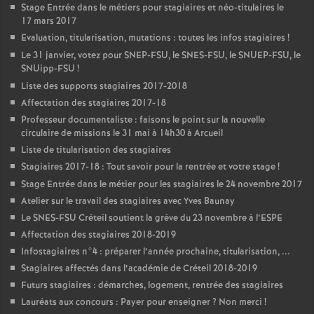
Stage Entrée dans le métiers pour stagiaires et néo-titulaires le
17 mars 2017
Evaluation, titularisation, mutations : toutes les infos stagiaires
!
Le 31 janvier, votez pour
SNEP
-
FSU
, le
SNES
-
FSU
, le
SNUEP
-
FSU
, le
SNUipp-
FSU
!
Liste des supports stagiaires 2017-2018
Affectation des stagiaires 2017-18
Professeur documentaliste : faisons le point sur la nouvelle
circulaire de missions le 31 mai à 14h30 à Arcueil
Liste de titularisation des stagiaires
Stagiaires 2017-18 : Tout savoir pour la rentrée et votre stage
!
Stage Entrée dans le métier pour les stagiaires le 24 novembre 2017
Atelier sur le travail des stagiaires avec Yves Baunay
Le
SNES
-
FSU
Créteil soutient la grève du 23 novembre à l’
ESPE
Affectation des stagiaires 2018-2019
Infostagiaires n°4 : préparer l’année prochaine, titularisation, ...
Stagiaires affectés dans l’académie de Créteil 2018-2019
Futurs stagiaires : démarches, logement, rentrée des stagiaires
Lauréats aux concours : Payer pour enseigner
? Non merci
!