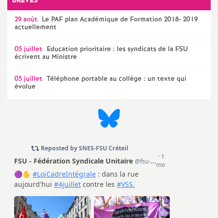
e
BRÈVES
29 août
Le
PAF
plan Académique de Formation 2018- 2019
m
actuellement
05 juillet
Education prioritaire : les syndicats de la
e
FSU
écrivent au Ministre
n
05 juillet
Téléphone portable au collège : un texte qui
évolue
t
s
d
e
S