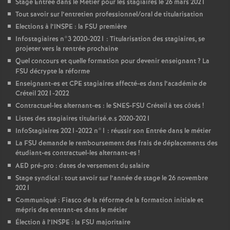
Stage Entrée dans le Métier pour les stagiaires le 26 mars 2021
Tout savoir sur l’entretien professionnel/oral de titularisation
Elections à l’
INSPE
: la
FSU
première
Infostagiaires n°3 2020-2021 : Titularisation des stagiaires, se
projeter vers la rentrée prochaine
Quel concours et quelle formation pour devenir enseignant
? La
FSU
décrypte la réforme
Enseignant-es et
CPE
stagiaires affecté-es dans l’académie de
Créteil 2021-2022
Contractuel-les alternant-es : le
SNES
-
FSU
Créteil à tes côtés
!
Listes des stagiaires titularisé.e.s 2020-2021
InfoStagiaires 2021-2022 n°1 : réussir son Entrée dans le métier
La
FSU
demande le remboursement des frais de déplacements des
étudiant-es contractuel-les alternant-es
!
AED
pré-pro : dates de versement du salaire
Stage syndical : tout savoir sur l’année de stage le 26 novembre
2021
Communiqué : Fiasco de la réforme de la formation initiale et
mépris des entrant-es dans le métier
Élection à l’
INSPE
: la
FSU
majoritaire