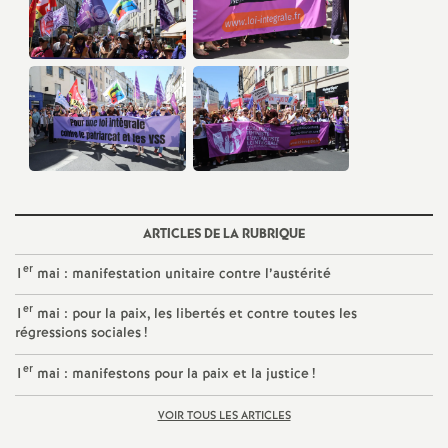
e
c
o
n
d
ARTICLES DE LA RUBRIQUE
d
er
1
mai : manifestation unitaire contre l’austérité
er
1
mai : pour la paix, les libertés et contre toutes les
e
régressions sociales
!
g
er
1
mai : manifestons pour la paix et la justice
!
VOIR TOUS LES ARTICLES
r