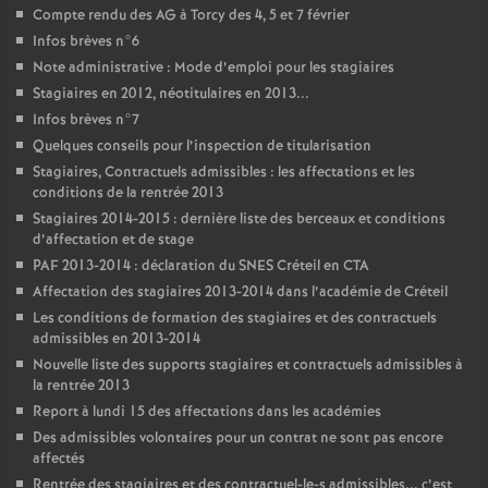
Compte rendu des
AG
à Torcy des 4, 5 et 7 février
Infos brèves n°6
Note administrative : Mode d’emploi pour les stagiaires
Stagiaires en 2012, néotitulaires en 2013...
Infos brèves n°7
Quelques conseils pour l’inspection de titularisation
Stagiaires, Contractuels admissibles : les affectations et les
conditions de la rentrée 2013
Stagiaires 2014-2015 : dernière liste des berceaux et conditions
d’affectation et de stage
PAF
2013-2014 : déclaration du
SNES
Créteil en
CTA
Affectation des stagiaires 2013-2014 dans l’académie de Créteil
Les conditions de formation des stagiaires et des contractuels
admissibles en 2013-2014
Nouvelle liste des supports stagiaires et contractuels admissibles à
la rentrée 2013
Report à lundi 15 des affectations dans les académies
Des admissibles volontaires pour un contrat ne sont pas encore
affectés
Rentrée des stagiaires et des contractuel-le-s admissibles... c’est