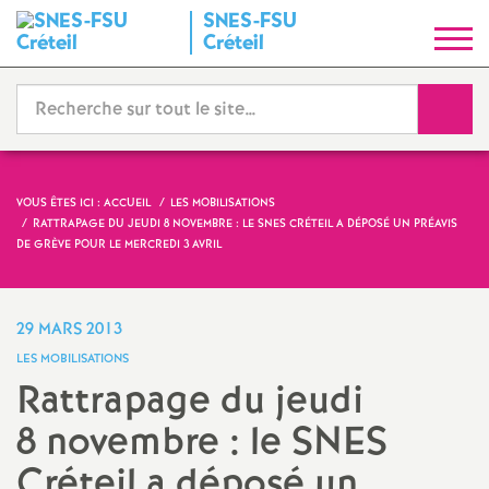
SNES
-
FSU
S
Créteil
y
Reche
n
d
VOUS ÊTES ICI :
ACCUEIL
LES MOBILISATIONS
RATTRAPAGE DU JEUDI 8 NOVEMBRE : LE
SNES
CRÉTEIL A DÉPOSÉ UN PRÉAVIS
i
DE GRÈVE POUR LE MERCREDI 3 AVRIL
c
29 MARS 2013
a
LES MOBILISATIONS
Rattrapage du jeudi
t
8 novembre : le
SNES
N
Créteil a déposé un