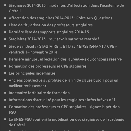
Stagiaires 2014-2015 : modalités d’affectation dans l’académie de
Créteil
Affectation des stagiaires 2014-2015 : Foire Aux Questions
Liste de titularisation des professeurs stagiaires
Dernière liste des supports stagiaires 2014-15
Stagiaires 2014-2015 : tout savoir sur votre rentrée
!
Stage syndical : «
STAGIAIRE
...
ET
D
?J
?
ENSEIGNANT
/
CPE
»
vendredi 14 novembre 2014
Dernière minute : affectation des lauréat-e-s du concours réservé
Formation des professeurs et
CPE
stagiaires
Les principales indemnités
Anciens contractuels : profitez de la fin de clause butoir pour un
meilleur reclassement
Indemnité forfaitaire de formation
Informations d’actualité pour les stagiaires : infos brèves n°1
Formation des professeurs et
CPE
stagiaires : signez la pétition
FSU
Le
SNES
-
FSU
soutient la mobilisation des stagiaires de l’académie
de Crétei