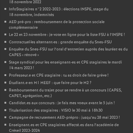
18 novembre 2022
InfoStagiaires n°2 2022-2023 : élections
INSPE
, stage du
18 novembre, indemnités
AED
pré-pro : remboursement de la protection sociale
complémentaire
Le 22 et 23 novembre : je vote en ligne pour la liste
FSU
à l’
INSPE
!
Contractuel
·
les alternant
·
es : grande enquête du Snes-
FSU
Enquête du Snes-
FSU
sur l’oral d’entretien auprès des lauréat•es du
CAPES
«
rénové
»
Stage syndical pour les enseignant-es et
CPE
stagiaires le mardi
14 mars 2023
!
Professeur.e et
CPE
stagiaire : tu as droit de faire grève
!
Étudiant.e en M1
MEEF
: que faire pour le M2
?
Remboursement du trajet pour se rendre à un concours (
CAPES
,
CAPET
, agrégation, etc.)
Candidat.es aux concours : je fais mes voeux avant le 5 juin
!
Titularisation des stagiaires :
VISIO
le 30 mai à 18h30
Campagne de recrutement
AED
-prépro : jusqu’au 28 mai 2023
!
Enseignant.es et
CPE
stagiaires affecté.es dans l’académie de
Créteil 2023-2024