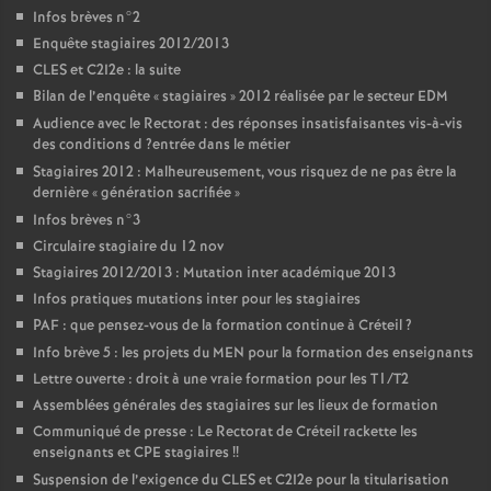
Infos brèves n°2
Enquête stagiaires 2012/2013
CLES
et C2I2e : la suite
Bilan de l’enquête «
stagiaires
» 2012 réalisée par le secteur
EDM
Audience avec le Rectorat : des réponses insatisfaisantes vis-à-vis
des conditions d
?entrée dans le métier
Stagiaires 2012 : Malheureusement, vous risquez de ne pas être la
dernière «
génération sacrifiée
»
Infos brèves n°3
Circulaire stagiaire du 12 nov
Stagiaires 2012/2013 : Mutation inter académique 2013
Infos pratiques mutations inter pour les stagiaires
PAF
: que pensez-vous de la formation continue à Créteil
?
Info brève 5 : les projets du
MEN
pour la formation des enseignants
Lettre ouverte : droit à une vraie formation pour les T1/T2
Assemblées générales des stagiaires sur les lieux de formation
Communiqué de presse : Le Rectorat de Créteil rackette les
enseignants et
CPE
stagiaires
!!
Suspension de l’exigence du
CLES
et C2I2e pour la titularisation