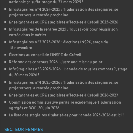
nationale ça suffit, stage du 27 mars 2025
!
Infostagiaires n°4 2024-2025 : Titularisation des stagiaires, se
projeter vers la rentrée prochaine
Enseignant
·
es et
CPE
stagiaires affecté
·
es à Créteil 2025-2026
Infostagiaires de la rentrée 2025 : Tout savoir pour réussir son
entrée dans le métier
Infostagiaires n°2 2025-2026 : élections
INSPE
, stage du
18 novembre
Élections au conseil de l’
INSPE
de Créteil
Réforme des concours 2026 : Juste une mise au point
InfoStagiaires n°3 2025-2026 : L’année de tous les combats
?, stage
du 30 mars 2026
!
Infostagiaires n°4 2025-2026 : Titularisation des stagiaires, se
projeter vers la rentrée prochaine
Enseignant
·
es et
CPE
stagiaires affecté
·
es à Créteil 2026-2027
Commission administrative paritaire académique Titularisation
agrégés et
BOE
, 30 juin 2026
La liste des stagiaires titularisé
·
es pour l’année 2025-2026 est ici
!
SECTEUR FEMMES