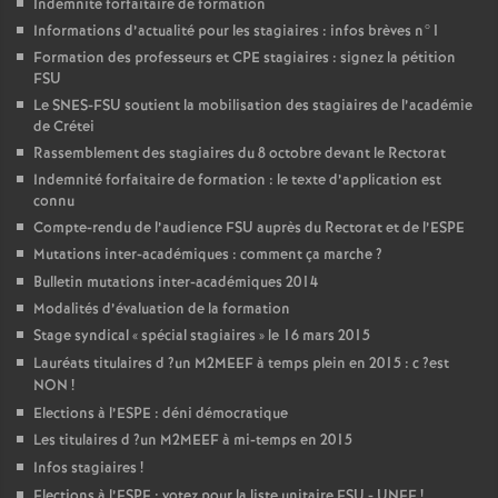
Indemnité forfaitaire de formation
Informations d’actualité pour les stagiaires : infos brèves n°1
Formation des professeurs et
CPE
stagiaires : signez la pétition
FSU
Le
SNES
-
FSU
soutient la mobilisation des stagiaires de l’académie
de Crétei
Rassemblement des stagiaires du 8 octobre devant le Rectorat
Indemnité forfaitaire de formation : le texte d’application est
connu
Compte-rendu de l’audience
FSU
auprès du Rectorat et de l’
ESPE
Mutations inter-académiques : comment ça marche
?
Bulletin mutations inter-académiques 2014
Modalités d’évaluation de la formation
Stage syndical «
spécial stagiaires
» le 16 mars 2015
Lauréats titulaires d
?un
M2MEEF
à temps plein en 2015 : c
?est
NON
!
Elections à l’
ESPE
: déni démocratique
Les titulaires d
?un
M2MEEF
à mi-temps en 2015
Infos stagiaires
!
Elections à l’
ESPE
: votez pour la liste unitaire
FSU
-
UNEF
!