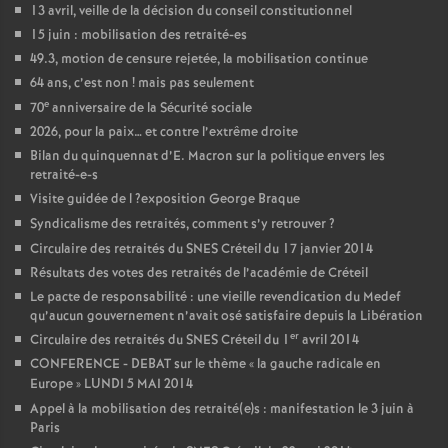
13 avril, veille de la décision du conseil constitutionnel
15 juin : mobilisation des retraité-es
49.3, motion de censure rejetée, la mobilisation continue
64 ans, c’est non
! mais pas seulement
e
70
anniversaire de la Sécurité sociale
2026, pour la paix… et contre l’extrême droite
Bilan du quinquennat d’E. Macron sur la politique envers les
retraité-e-s
Visite guidée de l
?exposition George Braque
Syndicalisme des retraités, comment s’y retrouver
?
Circulaire des retraités du
SNES
Créteil du 17 janvier 2014
Résultats des votes des retraités de l’académie de Créteil
Le pacte de responsabilité : une vieille revendication du Medef
qu’aucun gouvernement n’avait osé satisfaire depuis la Libération
er
Circulaire des retraités du
SNES
Créteil du 1
avril 2014
CONFERENCE
-
DEBAT
sur le thème «
la gauche radicale en
Europe
»
LUNDI
5
MAI
2014
Appel à la mobilisation des retraité(e)s : manifestation le 3 juin à
Paris