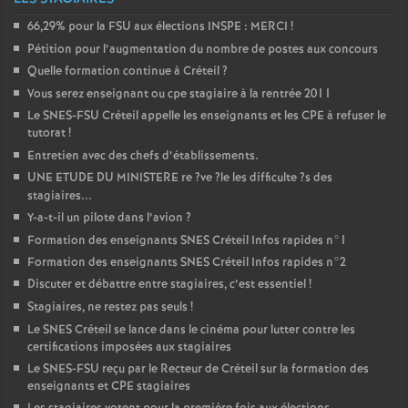
66,29% pour la
FSU
aux élections
INSPE
:
MERCI
!
Pétition pour l’augmentation du nombre de postes aux concours
Quelle formation continue à Créteil
?
Vous serez enseignant ou cpe stagiaire à la rentrée 2011
Le
SNES
-
FSU
Créteil appelle les enseignants et les
CPE
à refuser le
tutorat
!
Entretien avec des chefs d’établissements.
UNE
ETUDE
DU
MINISTERE
re
?ve
?le les difficulte
?s des
stagiaires...
Y-a-t-il un pilote dans l’avion
?
Formation des enseignants
SNES
Créteil Infos rapides n°1
Formation des enseignants
SNES
Créteil Infos rapides n°2
Discuter et débattre entre stagiaires, c’est essentiel
!
Stagiaires, ne restez pas seuls
!
Le
SNES
Créteil se lance dans le cinéma pour lutter contre les
certifications imposées aux stagiaires
Le
SNES
-
FSU
reçu par le Recteur de Créteil sur la formation des
enseignants et
CPE
stagiaires