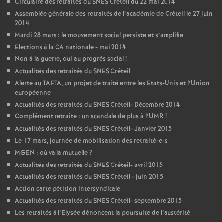
Circulaire des retraités du
SNES
Créteil du 22 mai 2014
Assemblée générale des retraités de l’académie de Créteil le 27 juin
2014
Mardi 28 mars : le mouvement social persiste et s’amplifie
Elections à la
CA
nationale - mai 2014
Non à la guerre, oui au progrès social
!
Actualités des retraités du
SNES
Créteil
Alerte au
TAFTA
, un projet de traité entre les Etats-Unis et l’Union
européenne
Actualités des retraités du
SNES
Créteil- Décembre 2014
Complément retraite : un scandale de plus à l’
UMR
!
Actualités des retraités du
SNES
Créteil- Janvier 2015
Le 17 mars, journée de mobilisation des retraité-e-s
MGEN
: où va la mutuelle
?
Actualités des retraités du
SNES
Créteil- avril 2015
Actualités des retraités du
SNES
Créteil - juin 2015
Action carte pétition intersyndicale
Actualités des retraités du
SNES
Créteil- septembre 2015
Les retraités à l’Elysée dénoncent la poursuite de l’austérité