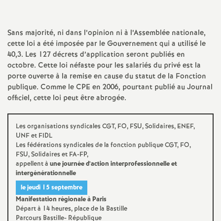
a
Sans majorité, ni dans l’opinion ni à l’Assemblée nationale,
t
cette loi a été imposée par le Gouvernement qui a utilisé le
40,3. Les 127 décrets d’application seront publiés en
i
octobre. Cette loi néfaste pour les salariés du privé est la
porte ouverte à la remise en cause du statut de la Fonction
publique. Comme le
CPE
en 2006, pourtant publié au Journal
o
officiel, cette loi peut être abrogée.
n
Les organisations syndicales
CGT
,
FO
,
FSU
, Solidaires,
ENEF
,
UNF
et
FIDL
a
Les fédérations syndicales de la fonction publique
CGT
,
FO
,
FSU
, Solidaires et
FA
-
FP
,
appellent à
une journée d’action interprofessionnelle et
l
intergénérationnelle
le jeudi 15 septembre
d
Manifestation régionale à Paris
Départ à 14 heures, place de la Bastille
Parcours Bastille- République