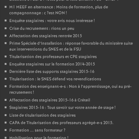
M1
MEEF
en alternance : Moins de formation, plus de
compagnonnage : c
?est
NON
!
Enquête stagiaires : votre avis nous intéresse
!
Crise du recrutement : rions un peu
Affectation des stagiaires rentrée 2015
Prime Spéciale d’Installation : réponse favorable du ministère suite
aux interventions du
SNES
et de la
FSU
Titularisation des professeurs et
CPE
stagiaires
Enquête stagiaires sur la formation 2014-2015
Dernière liste des supports stagiaires 2015-16
Titularisation : le
SNES
défend vos revendications
Formation des enseignant-e-s : Non à l’apprentissage, oui au pré-
recrutement
!
Affectation des stagiaires 2015-16 à Créteil
Stagiaires 2015-16 : Tout savoir sur votre année de stage
!
Liste de titularisation des stagiaires
CAPA
de Titularisation des professeurs agrégé-e-s 2015.
Formation ... sans formateur
?
Mobilisation pour la formation
!