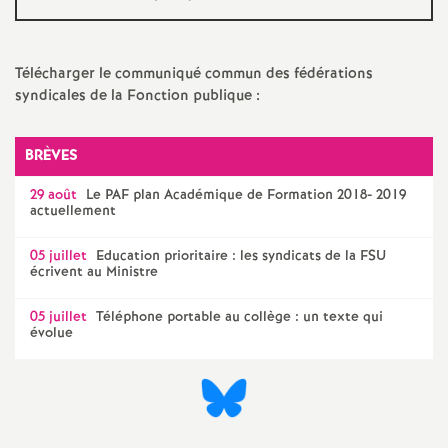
e
s
Télécharger le communiqué commun des fédérations
E
syndicales de la Fonction publique :
n
BRÈVES
s
29 août
Le
PAF
plan Académique de Formation 2018- 2019
actuellement
e
05 juillet
Education prioritaire : les syndicats de la
FSU
écrivent au Ministre
i
05 juillet
Téléphone portable au collège : un texte qui
évolue
g
n