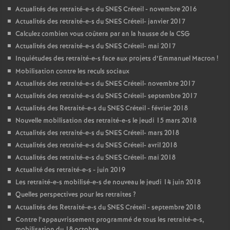
Actualités des retraité-e-s du
SNES
Créteil - novembre 2016
Actualités des retraité-e-s du
SNES
Créteil- janvier 2017
Calculez combien vous coûtera par an la hausse de la
CSG
Actualités des retraité-e-s du
SNES
Créteil- mai 2017
Inquiétudes des retraité-e-s face aux projets d’Emmanuel Macron
!
Mobilisation contre les reculs sociaux
Actualités des retraité-e-s du
SNES
Créteil- novembre 2017
Actualités des retraité-e-s du
SNES
Créteil- septembre 2017
Actualités des Retraité-e-s du
SNES
Créteil - février 2018
Nouvelle mobilisation des retraité-e-s le jeudi 15 mars 2018
Actualités des retraité-e-s du
SNES
Créteil- mars 2018
Actualités des retraité-e-s du
SNES
Créteil- avril 2018
Actualités des retraité-e-s du
SNES
Créteil- mai 2018
Actualité des retraité-e-s - juin 2019
Les retraité-e-s mobilisé-e-s de nouveau le jeudi 14 juin 2018
Quelles perspectives pour les retraites
?
Actualités des Retraité-e-s du
SNES
Créteil - septembre 2018
Contre l’appauvrissement programmé de tous les retraité-e-s,
mobilisation du 18 octobre