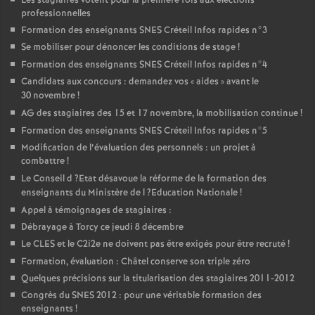
Les stagiaires votent pour la première fois aux élections
professionnelles
Formation des enseignants
SNES
Créteil Infos rapides n°3
Se mobiliser pour dénoncer les conditions de stage
!
Formation des enseignants
SNES
Créteil Infos rapides n°4
Candidats aux concours : demandez vos «
aides
» avant le
30 novembre
!
AG
des stagiaires des 15 et 17 novembre, la mobilisation continue
!
Formation des enseignants
SNES
Créteil Infos rapides n°5
Modification de l’évaluation des personnels : un projet à
combattre
!
Le Conseil d
?Etat désavoue la réforme de la formation des
enseignants du Ministère de l
?Education Nationale
!
Appel à témoignages de stagiaires :
Débrayage à Torcy ce jeudi 8 décembre
Le
CLES
et le C2i2e ne doivent pas être exigés pour être recruté
!
Formation, évaluation : Châtel conserve son triple zéro
Quelques précisions sur la titularisation des stagiaires 2011-2012
Congrès du
SNES
2012 : pour une véritable formation des
enseignants
!