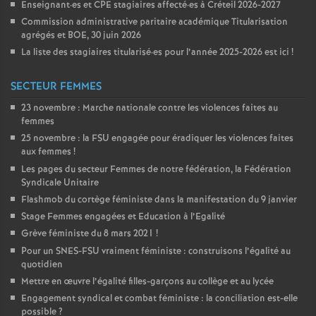
Enseignant
·
es et
CPE
stagiaires affecté
·
es à Créteil 2026-2027
Commission administrative paritaire académique Titularisation
agrégés et
BOE
, 30 juin 2026
La liste des stagiaires titularisé
·
es pour l’année 2025-2026 est ici
!
SECTEUR FEMMES
23 novembre : Marche nationale contre les violences faites au
femmes
25 novembre : la
FSU
engagée pour éradiquer les violences faites
aux femmes
!
Les pages du secteur Femmes de notre fédération, la Fédération
Syndicale Unitaire
Flashmob du cortège féministe dans la manifestation du 9 janvier
Stage Femmes engagées et Education à l’Egalité
Grève féministe du 8 mars 2021
!
Pour un
SNES
-
FSU
vraiment féministe : construisons l’égalité au
quotidien
Mettre en œuvre l’égalité filles-garçons au collège et au lycée
Engagement syndical et combat féministe : la conciliation est-elle
possible
?