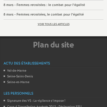
e
8 mars - Femmes retraitées : le combat pour l’égalité
8 mars - Femmes retraitées, le combat pour l’égalité
c
VOIR TOUS LES ARTICLES
o
n
Plan du site
d
ACTU DES ÉTABLISSEMENTS
d
Val-de-Marne
e
Seine-Saint-Denis
Seine-et-Marne
g
LES PERSONNELS
r
Signature des
VS
: La vigilance s’impose
!
Capa d
?installation Agrégés 2015 - Déclaration
FSU
.