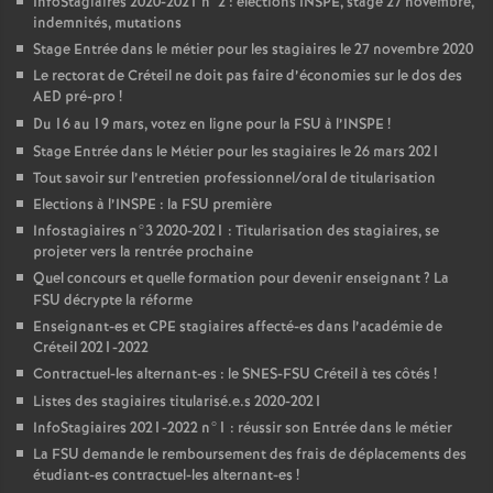
InfoStagiaires 2020-2021 n°2 : élections
INSPE
, stage 27 novembre,
indemnités, mutations
Stage Entrée dans le métier pour les stagiaires le 27 novembre 2020
Le rectorat de Créteil ne doit pas faire d’économies sur le dos des
AED
pré-pro
!
Du 16 au 19 mars, votez en ligne pour la
FSU
à l’
INSPE
!
Stage Entrée dans le Métier pour les stagiaires le 26 mars 2021
Tout savoir sur l’entretien professionnel/oral de titularisation
Elections à l’
INSPE
: la
FSU
première
Infostagiaires n°3 2020-2021 : Titularisation des stagiaires, se
projeter vers la rentrée prochaine
Quel concours et quelle formation pour devenir enseignant
? La
FSU
décrypte la réforme
Enseignant-es et
CPE
stagiaires affecté-es dans l’académie de
Créteil 2021-2022
Contractuel-les alternant-es : le
SNES
-
FSU
Créteil à tes côtés
!
Listes des stagiaires titularisé.e.s 2020-2021
InfoStagiaires 2021-2022 n°1 : réussir son Entrée dans le métier
La
FSU
demande le remboursement des frais de déplacements des
étudiant-es contractuel-les alternant-es
!