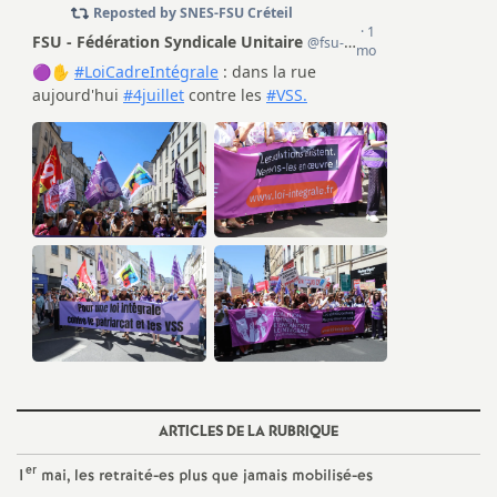
e
m
e
n
t
s
d
e
ARTICLES DE LA RUBRIQUE
S
er
1
mai, les retraité-es plus que jamais mobilisé-es