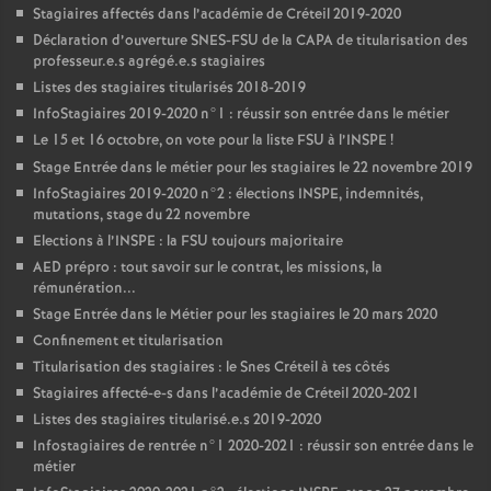
Stagiaires affectés dans l’académie de Créteil 2019-2020
Déclaration d’ouverture
SNES
-
FSU
de la
CAPA
de titularisation des
professeur.e.s agrégé.e.s stagiaires
Listes des stagiaires titularisés 2018-2019
InfoStagiaires 2019-2020 n°1 : réussir son entrée dans le métier
Le 15 et 16 octobre, on vote pour la liste
FSU
à l’
INSPE
!
Stage Entrée dans le métier pour les stagiaires le 22 novembre 2019
InfoStagiaires 2019-2020 n°2 : élections
INSPE
, indemnités,
mutations, stage du 22 novembre
Elections à l’
INSPE
: la
FSU
toujours majoritaire
AED
prépro : tout savoir sur le contrat, les missions, la
rémunération...
Stage Entrée dans le Métier pour les stagiaires le 20 mars 2020
Confinement et titularisation
Titularisation des stagiaires : le Snes Créteil à tes côtés
Stagiaires affecté-e-s dans l’académie de Créteil 2020-2021
Listes des stagiaires titularisé.e.s 2019-2020
Infostagiaires de rentrée n°1 2020-2021 : réussir son entrée dans le
métier