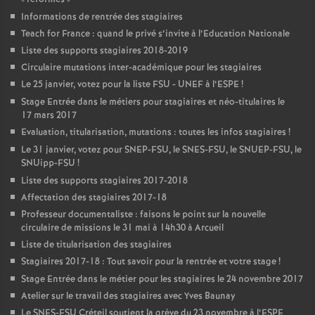
Informations de rentrée des stagiaires
Teach for France : quand le privé s’invite à l’Education Nationale
Liste des supports stagiaires 2018-2019
Circulaire mutations inter-académique pour les stagiaires
Le 25 janvier, votez pour la liste
FSU
-
UNEF
à l’
ESPE
!
Stage Entrée dans le métiers pour stagiaires et néo-titulaires le
17 mars 2017
Evaluation, titularisation, mutations : toutes les infos stagiaires
!
Le 31 janvier, votez pour
SNEP
-
FSU
, le
SNES
-
FSU
, le
SNUEP
-
FSU
, le
SNUipp-
FSU
!
Liste des supports stagiaires 2017-2018
Affectation des stagiaires 2017-18
Professeur documentaliste : faisons le point sur la nouvelle
circulaire de missions le 31 mai à 14h30 à Arcueil
Liste de titularisation des stagiaires
Stagiaires 2017-18 : Tout savoir pour la rentrée et votre stage
!
Stage Entrée dans le métier pour les stagiaires le 24 novembre 2017
Atelier sur le travail des stagiaires avec Yves Baunay
Le
SNES
-
FSU
Créteil soutient la grève du 23 novembre à l’
ESPE