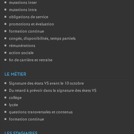
mutations inter
o
mutations intra
obligations de service
promotions et évaluation
u
formation continue
congés, disponibilités, temps partiels
r
rémunérations
action sociale
s
fin de carrière et retraite
LE MÉTIER
Signature des états
VS
avant le 10 octobre
Du retard à prévoir dans la signature des états
VS
collège
lycée
questions transversales et contenus
formation continue
LES STAGIAIRES