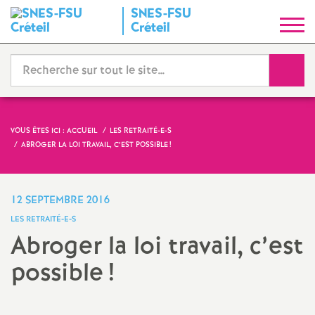
SNES
-
FSU
S
Créteil
y
Reche
n
d
VOUS ÊTES ICI :
ACCUEIL
LES RETRAITÉ-E-S
ABROGER LA LOI TRAVAIL, C’EST POSSIBLE
!
i
c
12 SEPTEMBRE 2016
LES RETRAITÉ-E-S
a
Abroger la loi travail, c’est
possible
!
t
N