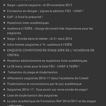
Stage «
spécial stagiaire
» le 20 novembre 2015
Formation en danger : signez la pétition
FSU
-
UNEF
!
EAP
: à fond la précarité
!
Mutations inter-académiques
Audience à l’
ESPE
: charge de travail très importante pour les
stagiaires
Stage «
Entrée dans le métier
» le 21 mars 2016
Infos brèves stagiaires n°4 : audience à l’
ESPE
ENQUETE
CONDITIONS
DE
STAGE
ESPE
DE
L
?
ACADEMIE
DE
CRETEIL
Notation administrative et mutations intra-académiques
Le 24 mars, votez pour la liste
FSU
-
UNEF
à l’
ESPE
!
?valuation du stage et titularisation
Affectation stagiaires 2016-17 dans l’académie de Créteil
Titularisation et convocations par le jury académique
Stagiaires 2016-17 : Tout savoir sur votre année de stage
!
Liste de titularisation des stagiaires
Le plan Académique de Formation
PAF
2016/2017 et les stages
«
reformes
»