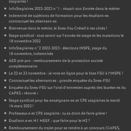
stagiaires
!
InfoStagiaires 2022-2023 n°1 : réussir son Entrée dans le métier
Indemnité de sujétions de formation pour les étudiant-es
contractuel-les alternant-es
Bienvenue dans le métier, le Snes-Fsu Créteil à tes côtés
!
Stage syndical : tout savoir sur l’année de stage et les mutations le
18 novembre 2022
InfoStagiaires n°2 2022-2023 : élections
INSPE
, stage du
18 novembre, indemnités
AED
pré-pro : remboursement de la protection sociale
complémentaire
Le 22 et 23 novembre : je vote en ligne pour la liste
FSU
à l’
INSPE
!
Contractuel
·
les alternant
·
es : grande enquête du Snes-
FSU
Enquête du Snes-
FSU
sur l’oral d’entretien auprès des lauréat•es du
CAPES
«
rénové
»
Stage syndical pour les enseignant-es et
CPE
stagiaires le mardi
14 mars 2023
!
Professeur.e et
CPE
stagiaire : tu as droit de faire grève
!
Étudiant.e en M1
MEEF
: que faire pour le M2
?
Remboursement du trajet pour se rendre à un concours (
CAPES
,