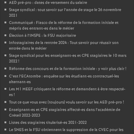
AED
pré-pro : dates de versement du salaire
Stage syndical : tout savoir sur l’année de stage le 26 novembre
2021
Communiqué : Fiasco de la réforme de la formation initiale et
mépris des entrant-es dans le métier
Élection à l’
INSPE
: la
FSU
majoritaire
Infostagiaires de la rentrée 2024 : Tout savoir pour réussir son
entrée dans le métier
Stage syndical pour les enseignant-es et
CPE
stagiaires le 10 mars
2022
!
Réforme des concours et de la formation initiale : y voir plus clair
!
C’est l’ECAtombe : enquête sur les étudiant-es contractuel-les
alternant-es
Les M1
MEEF
critiquent la réforme et demandent à être respecté-
es
!
Tout ce que vous avez (toujours) voulu savoir sur les
AED
pré-pro
!
Enseignant-es et
CPE
stagiaires affecté-es dans l’académie de
Créteil 2022-2023
Listes des stagiaires titularisé-es 2021-2022
Le
SNES
et la
FSU
obtiennent la suppression de la
CVEC
pour les