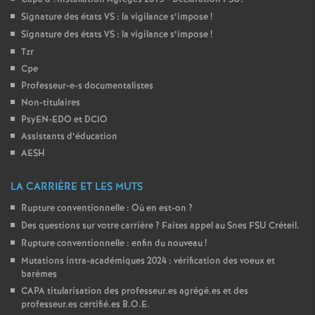
é
Signature des états
VS
: la vigilance s’impose
!
Signature des états
VS
: la vigilance s’impose
!
O
Tzr
Cpe
Professeur-e-s documentalistes
r
Non-titulaires
PsyEN-
EDO
et
DCIO
l
Assistants d’éducation
AESH
é
LA CARRIÈRE ET LES MUTS
a
Rupture conventionnelle : Où en est-on
?
Des questions sur votre carrière
? Faites appel au Snes
FSU
Créteil.
n
Rupture conventionnelle : enfin du nouveau
!
Mutations intra-académiques 2024 : vérification des voeux et
s
barèmes
CAPA
titularisation des professeur.es agrégé.es et des
T
professeur.es certifié.es
B.O.E.