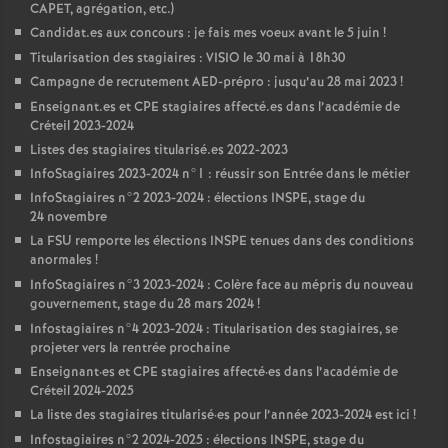
CAPET
, agrégation, etc.)
Candidat.es aux concours : je fais mes voeux avant le 5 juin
!
Titularisation des stagiaires :
VISIO
le 30 mai à 18h30
Campagne de recrutement
AED
-prépro : jusqu’au 28 mai 2023
!
Enseignant.es et
CPE
stagiaires affecté.es dans l’académie de
Créteil 2023-2024
Listes des stagiaires titularisé.es 2022-2023
InfoStagiaires 2023-2024 n°1 : réussir son Entrée dans le métier
InfoStagiaires n°2 2023-2024 : élections
INSPE
, stage du
24 novembre
La
FSU
remporte les élections
INSPE
tenues dans des conditions
anormales
!
InfoStagiaires n°3 2023-2024 : Colère face au mépris du nouveau
gouvernement, stage du 28 mars 2024
!
Infostagiaires n°4 2023-2024 : Titularisation des stagiaires, se
projeter vers la rentrée prochaine
Enseignant
·
es et
CPE
stagiaires affecté
·
es dans l’académie de
Créteil 2024-2025
La liste des stagiaires titularisé
·
es pour l’année 2023-2024 est ici
!
Infostagiaires n°2 2024-2025 : élections
INSPE
, stage du