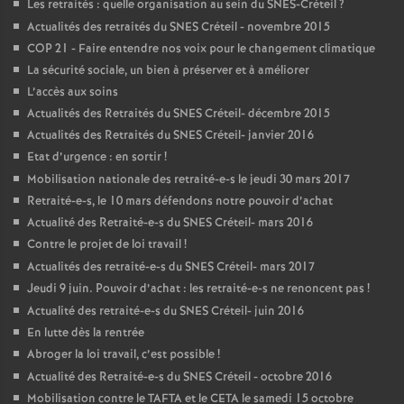
Les retraités : quelle organisation au sein du
SNES
-Créteil
?
Actualités des retraités du
SNES
Créteil - novembre 2015
COP
21 - Faire entendre nos voix pour le changement climatique
La sécurité sociale, un bien à préserver et à améliorer
L’accès aux soins
Actualités des Retraités du
SNES
Créteil- décembre 2015
Actualités des Retraités du
SNES
Créteil- janvier 2016
Etat d’urgence : en sortir
!
Mobilisation nationale des retraité-e-s le jeudi 30 mars 2017
Retraité-e-s, le 10 mars défendons notre pouvoir d’achat
Actualité des Retraité-e-s du
SNES
Créteil- mars 2016
Contre le projet de loi travail
!
Actualités des retraité-e-s du
SNES
Créteil- mars 2017
Jeudi 9 juin. Pouvoir d’achat : les retraité-e-s ne renoncent pas
!
Actualité des retraité-e-s du
SNES
Créteil- juin 2016
En lutte dès la rentrée
Abroger la loi travail, c’est possible
!
Actualité des Retraité-e-s du
SNES
Créteil - octobre 2016
Mobilisation contre le
TAFTA
et le
CETA
le samedi 15 octobre