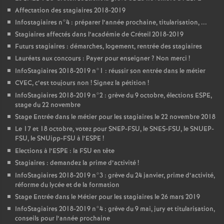
Affectation des stagiaires 2018-2019
Infostagiaires n°4 : préparer l’année prochaine, titularisation, ...
Stagiaires affectés dans l’académie de Créteil 2018-2019
Futurs stagiaires : démarches, logement, rentrée des stagiaires
Lauréats aux concours : Payer pour enseigner
? Non merci
!
InfoStagiaires 2018-2019 n°1 : réussir son entrée dans le métier
CVEC
, c’est toujours non
! Signez la pétition
!
InfoStagiaires 2018-2019 n°2 : grève du 9 octobre, élections
ESPE
,
stage du 22 novembre
Stage Entrée dans le métier pour les stagiaires le 22 novembre 2018
Le 17 et 18 octobre, votez pour
SNEP
-
FSU
, le
SNES
-
FSU
, le
SNUEP
-
FSU
, le SNUipp-
FSU
à l’
ESPE
!
Elections à l’
ESPE
: la
FSU
en tête
Stagiaires : demandez la prime d’activité
!
InfoStagiaires 2018-2019 n°3 : grève du 24 janvier, prime d’activité,
réforme du lycée et de la formation
Stage Entrée dans le Métier pour les stagiaires le 26 mars 2019
InfoStagiaires 2018-2019 n°4 : grève du 9 mai, jury et titularisation,
conseils pour l’année prochaine