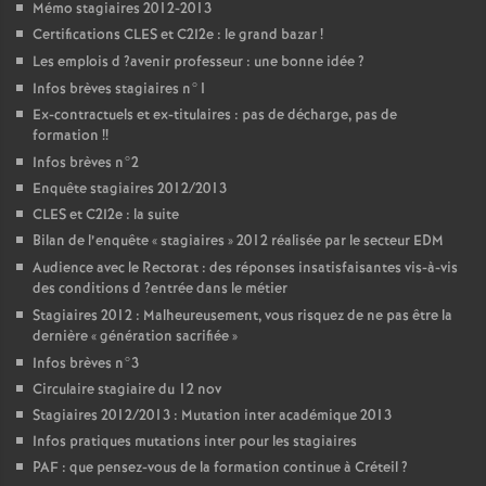
Mémo stagiaires 2012-2013
Certifications
CLES
et C2I2e : le grand bazar
!
Les emplois d
?avenir professeur : une bonne idée
?
Infos brèves stagiaires n°1
Ex-contractuels et ex-titulaires : pas de décharge, pas de
formation
!!
Infos brèves n°2
Enquête stagiaires 2012/2013
CLES
et C2I2e : la suite
Bilan de l’enquête «
stagiaires
» 2012 réalisée par le secteur
EDM
Audience avec le Rectorat : des réponses insatisfaisantes vis-à-vis
des conditions d
?entrée dans le métier
Stagiaires 2012 : Malheureusement, vous risquez de ne pas être la
dernière «
génération sacrifiée
»
Infos brèves n°3
Circulaire stagiaire du 12 nov
Stagiaires 2012/2013 : Mutation inter académique 2013
Infos pratiques mutations inter pour les stagiaires
PAF
: que pensez-vous de la formation continue à Créteil
?