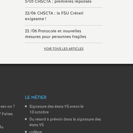
5/05
CHSCTA
: premières réponses
22/04
CHSCTA
: la
FSU
Créteil
exigeante
!
22 /06 Protocole et nouvelles
mesures pour personnes fragiles
VOIR TOUS LES ARTICLES
LE MÉTIER
 est-on
?
Signature des états
VS
avant le
10 octobre
? Faites
Du retard à prévoir dans la signature des
états
VS
du
collège