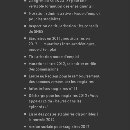
Congrès du
SNES
2012 : pour une
véritable formation des enseignants
!
Notation administrative : Mode d’emploi
pour les stagiaires
Inspection de titularisation : les conseils
du
SNES
Stagiaires en 2011, néotitulaires en
2012... : mutations intra-académiques,
mode d
?emploi
Titularisation mode d’emploi
Mutations intra 2012, calendrier et rôle
des commissions
Lettre au Recteur pour le remboursement
des sommes versées par les stagiaires
Infos brèves stagiaires n°11
Décharge pour les stagiaires 2012 : Vous
appelez ça du «
beurre dans les
épinards
»
!
Liste des postes stagiaires disponibles à
la rentrée 2012
Action sociale pour stagiaires 2012