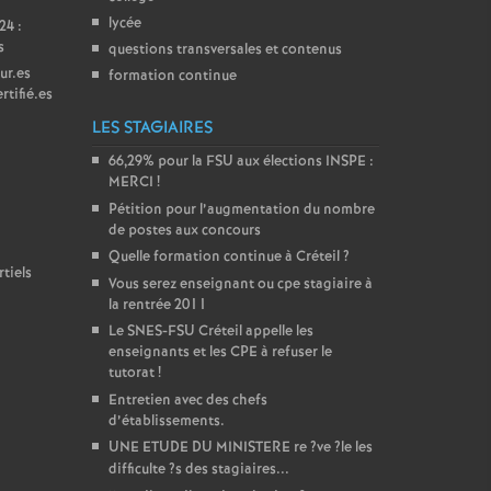
lycée
24 :
s
questions transversales et contenus
ur.es
formation continue
rtifié.es
LES STAGIAIRES
66,29% pour la
FSU
aux élections
INSPE
:
MERCI
!
Pétition pour l’augmentation du nombre
de postes aux concours
Quelle formation continue à Créteil
?
tiels
Vous serez enseignant ou cpe stagiaire à
la rentrée 2011
Le
SNES
-
FSU
Créteil appelle les
enseignants et les
CPE
à refuser le
tutorat
!
Entretien avec des chefs
d’établissements.
UNE
ETUDE
DU
MINISTERE
re
?ve
?le les
difficulte
?s des stagiaires...