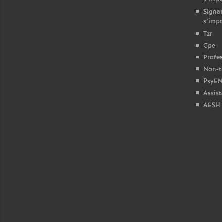
Signat
s’imp
Tzr
Cpe
Profes
Non-ti
PsyEN
Assist
AESH