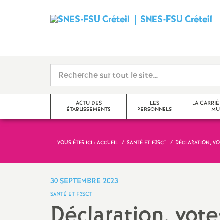
SNES
-
FSU
Créteil
ACTU DES
LES
LA CARRIÈ
ÉTABLISSEMENTS
PERSONNELS
MU
i
VOUS ÊTES ICI :
ACCUEIL
SANTÉ ET F3SCT
DÉCLARATION, VO
Val-de-Marne
Tzr
mutations inter
Seine-Saint-Denis
Cpe
mutations intra
30 SEPTEMBRE 2023
t
SANTÉ ET F3SCT
Seine-et-Marne
Professeur-e-s
obligations de 
Déclaration, vote
documentalistes