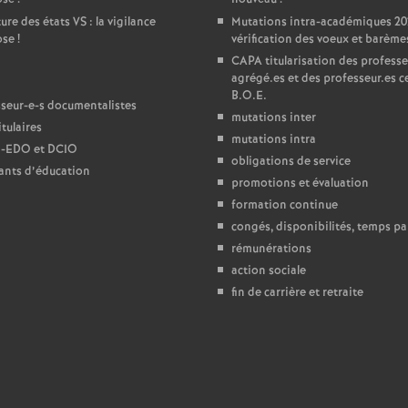
ure des états
VS
: la vigilance
Mutations intra-académiques 20
e
ose
!
vérification des voeux et barème
CAPA
titularisation des professe
c
agrégé.es et des professeur.es ce
B.O.E.
seur-e-s documentalistes
mutations inter
o
tulaires
mutations intra
-
EDO
et
DCIO
obligations de service
n
ants d’éducation
promotions et évaluation
formation continue
d
congés, disponibilités, temps par
rémunérations
d
action sociale
fin de carrière et retraite
e
g