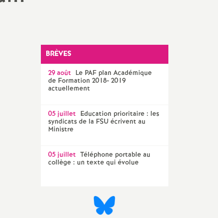
Technique Académique
outils pour les militant-e-s
Groupe
LGBTQIA
+
BRÈVES
29 août
Le
PAF
plan Académique
élections professionnelles
de Formation 2018- 2019
actuellement
05 juillet
Education prioritaire : les
syndicats de la
FSU
écrivent au
Ministre
05 juillet
Téléphone portable au
collège : un texte qui évolue