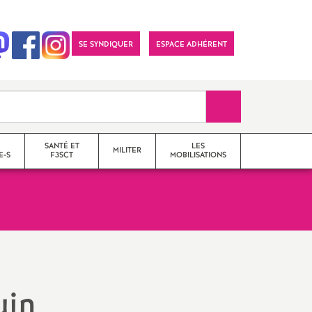
SE SYNDIQUER
ESPACE ADHÉRENT
Recherche sur le 
SANTÉ ET
LES
MILITER
E-S
F3SCT
MOBILISATIONS
formations syndicales
le snes-fsu et son
fonctionnement
uin
Vos élu-e-s en Comité