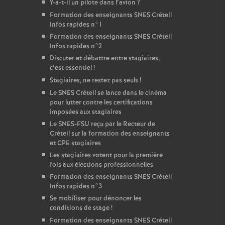
Y-a-t-il un pilote dans l’avion
?
Formation des enseignants
SNES
Créteil
Infos rapides n°1
Formation des enseignants
SNES
Créteil
Infos rapides n°2
Discuter et débattre entre stagiaires,
c’est essentiel
!
Stagiaires, ne restez pas seuls
!
Le
SNES
Créteil se lance dans le cinéma
pour lutter contre les certifications
imposées aux stagiaires
Le
SNES
-
FSU
reçu par le Recteur de
Créteil sur la formation des enseignants
et
CPE
stagiaires
Les stagiaires votent pour la première
fois aux élections professionnelles
Formation des enseignants
SNES
Créteil
Infos rapides n°3
Se mobiliser pour dénoncer les
conditions de stage
!
Formation des enseignants
SNES
Créteil