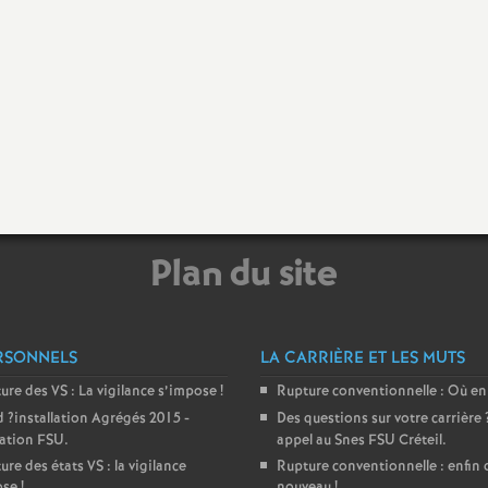
e
m
e
n
Plan du site
d
RSONNELS
LA CARRIÈRE ET LES MUTS
ture des
VS
: La vigilance s’impose
!
Rupture conventionnelle : Où en
e
d
?installation Agrégés 2015 -
Des questions sur votre carrière
ration
FSU
.
appel au Snes
FSU
Créteil.
S
ure des états
VS
: la vigilance
Rupture conventionnelle : enfin 
ose
!
nouveau
!