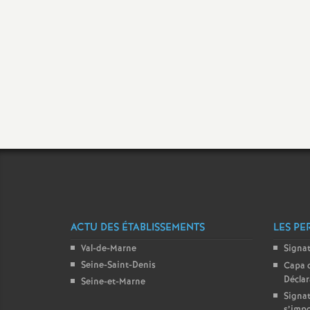
t
s
ACTU DES ÉTABLISSEMENTS
LES PE
Val-de-Marne
Signa
Seine-Saint-Denis
Capa 
Décla
Seine-et-Marne
Signat
s’imp