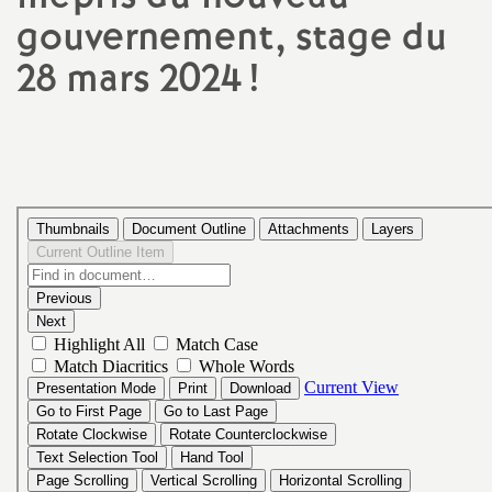
gouvernement, stage du
a
28 mars 2024
!
t
i
o
n
a
l
d