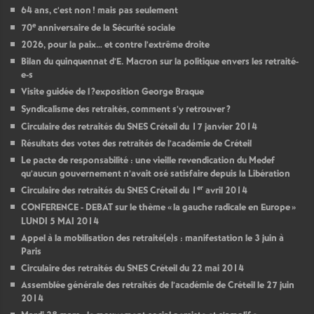
64 ans, c’est non
! mais pas seulement
e
70
anniversaire de la Sécurité sociale
2026, pour la paix… et contre l’extrême droite
Bilan du quinquennat d’E. Macron sur la politique envers les retraité-
e-s
Visite guidée de l
?exposition George Braque
Syndicalisme des retraités, comment s’y retrouver
?
Circulaire des retraités du
SNES
Créteil du 17 janvier 2014
Résultats des votes des retraités de l’académie de Créteil
Le pacte de responsabilité : une vieille revendication du Medef
qu’aucun gouvernement n’avait osé satisfaire depuis la Libération
er
Circulaire des retraités du
SNES
Créteil du 1
avril 2014
CONFERENCE
-
DEBAT
sur le thème «
la gauche radicale en Europe
»
LUNDI
5
MAI
2014
Appel à la mobilisation des retraité(e)s : manifestation le 3 juin à
Paris
Circulaire des retraités du
SNES
Créteil du 22 mai 2014
Assemblée générale des retraités de l’académie de Créteil le 27 juin
2014