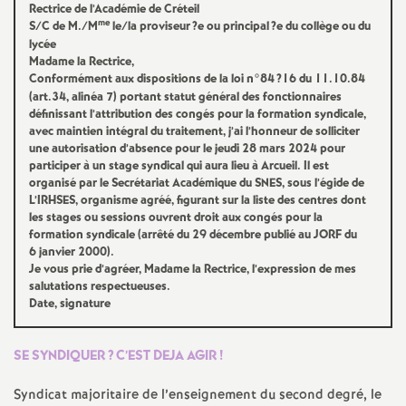
Rectrice de l’Académie de Créteil
é
me
S/C de M./M
le/la proviseur
?e ou principal
?e du collège ou du
lycée
Madame la Rectrice,
O
Conformément aux dispositions de la loi n°84
?16 du 11.10.84
(art.34, alinéa 7) portant statut général des fonctionnaires
r
définissant l’attribution des congés pour la formation syndicale,
avec maintien intégral du traitement, j’ai l’honneur de solliciter
une autorisation d’absence pour le jeudi 28 mars 2024 pour
l
participer à un stage syndical qui aura lieu à Arcueil. Il est
organisé par le Secrétariat Académique du
SNES
, sous l’égide de
L’
IRHSES
, organisme agréé, figurant sur la liste des centres dont
é
les stages ou sessions ouvrent droit aux congés pour la
formation syndicale (arrêté du 29 décembre publié au
JORF
du
a
6 janvier 2000).
Je vous prie d’agréer, Madame la Rectrice, l’expression de mes
salutations respectueuses.
n
Date, signature
s
SE
SYNDIQUER
? C’
EST
DEJA
AGIR
!
T
Syndicat majoritaire de l’enseignement du second degré, le