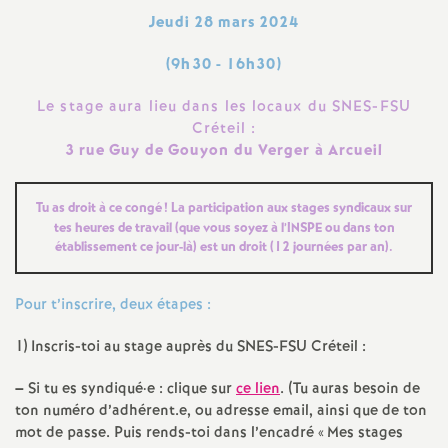
e
Jeudi 28 mars 2024
m
(9h30 - 16h30)
e
Le stage aura lieu dans les locaux du
SNES
-
FSU
Créteil :
3 rue Guy de Gouyon du Verger à Arcueil
n
t
Tu as droit à ce congé
! La participation aux stages syndicaux sur
tes heures de travail (que vous soyez à l’
INSPE
ou dans ton
établissement ce jour-là) est un droit (12 journées par an).
s
Pour t’inscrire, deux étapes :
d
1) Inscris-toi au stage auprès du
SNES
-
FSU
Créteil :
e
–
Si tu es syndiqué
·
e : clique sur
ce lien
. (Tu auras besoin de
S
ton numéro d’adhérent.e, ou adresse email, ainsi que de ton
mot de passe. Puis rends-toi dans l’encadré «
Mes stages