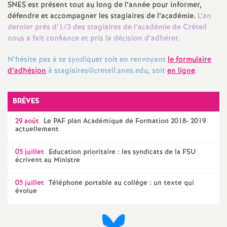
SNES
est présent tout au long de l’année pour informer,
défendre et accompagner les stagiaires de l’académie.
L’an
o
dernier près d’1/3 des stagiaires de l’académie de Créteil
nous a fait confiance et pris la décision d’adhérer.
u
N’hésite pas à te syndiquer soit en renvoyant
le formulaire
r
d’adhésion
à stagiaires@creteil.snes.edu, soit
en ligne
.
s
BRÈVES
29 août
Le
PAF
plan Académique de Formation 2018- 2019
actuellement
05 juillet
Education prioritaire : les syndicats de la
FSU
écrivent au Ministre
05 juillet
Téléphone portable au collège : un texte qui
évolue