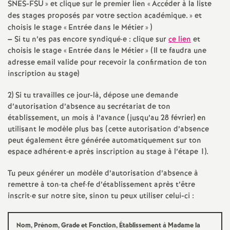
SNES
-
FSU
» et clique sur le premier lien «
Accéder à la liste
e
des stages proposés par votre section académique.
» et
choisis le stage «
Entrée dans le Métier
» )
c
–
Si tu n’es pas encore syndiqué
·
e : clique sur
ce lien
et
choisis le stage «
Entrée dans le Métier
» (Il te faudra une
o
adresse email valide pour recevoir la confirmation de ton
inscription au stage)
n
2) Si tu travailles ce jour-là, dépose une demande
d’autorisation d’absence au secrétariat de ton
d
établissement, un mois à l’avance (jusqu’au 28 février) en
utilisant le modèle plus bas (cette autorisation d’absence
d
peut également être générée automatiquement sur ton
espace adhérent
·
e après inscription au stage à l’étape 1).
e
Tu peux générer un modèle d’autorisation d’absence à
remettre à ton
·
ta chef
·
fe d’établissement après t’être
g
inscrit
·
e sur notre site, sinon tu peux utiliser celui-ci :
r
Nom, Prénom, Grade et Fonction, Établissement à Madame la