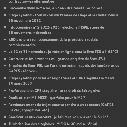
contractuel-les alternant-es
Bienvenue dans le métier, le Snes-Fsu Créteil à tes côtés
!
Stage syndical : tout savoir sur l’année de stage et les mutations le
18 novembre 2022
InfoStagiaires n°2 2022-2023 : élections
INSPE
, stage du
18 novembre, indemnités
AED
pré-pro : remboursement de la protection sociale
complémentaire
Le 22 et 23 novembre : je vote en ligne pour la liste
FSU
à l’
INSPE
!
Contractuel
·
les alternant
·
es : grande enquête du Snes-
FSU
Enquête du Snes-
FSU
sur l’oral d’entretien auprès des lauréat•es du
CAPES
«
rénové
»
Stage syndical pour les enseignant-es et
CPE
stagiaires le mardi
14 mars 2023
!
Professeur.e et
CPE
stagiaire : tu as droit de faire grève
!
Étudiant.e en M1
MEEF
: que faire pour le M2
?
Remboursement du trajet pour se rendre à un concours (
CAPES
,
CAPET
, agrégation, etc.)
Candidat.es aux concours : je fais mes voeux avant le 5 juin
!
Titularisation des stagiaires :
VISIO
le 30 mai à 18h30