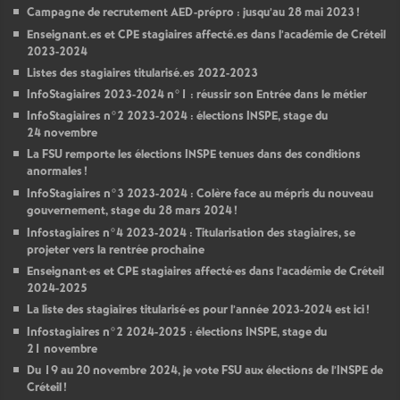
Campagne de recrutement
AED
-prépro : jusqu’au 28 mai 2023
!
Enseignant.es et
CPE
stagiaires affecté.es dans l’académie de Créteil
2023-2024
Listes des stagiaires titularisé.es 2022-2023
InfoStagiaires 2023-2024 n°1 : réussir son Entrée dans le métier
InfoStagiaires n°2 2023-2024 : élections
INSPE
, stage du
24 novembre
La
FSU
remporte les élections
INSPE
tenues dans des conditions
anormales
!
InfoStagiaires n°3 2023-2024 : Colère face au mépris du nouveau
gouvernement, stage du 28 mars 2024
!
Infostagiaires n°4 2023-2024 : Titularisation des stagiaires, se
projeter vers la rentrée prochaine
Enseignant
·
es et
CPE
stagiaires affecté
·
es dans l’académie de Créteil
2024-2025
La liste des stagiaires titularisé
·
es pour l’année 2023-2024 est ici
!
Infostagiaires n°2 2024-2025 : élections
INSPE
, stage du
21 novembre
Du 19 au 20 novembre 2024, je vote
FSU
aux élections de l’
INSPE
de
Créteil
!