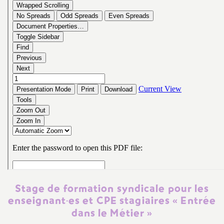
e
s
E
n
s
e
i
g
Stage de formation syndicale pour les
n
enseignant
·
es et
CPE
stagiaires «
Entrée
dans le Métier
»