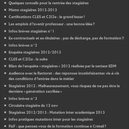
Quelques conseils pour la rentrée des stagiaires
Mémo stagiaires 2012-2013
Certifications
CLES
et C2I2e : le grand bazar
!
Les emplois d
?avenir professeur : une bonne idée
?
Infos brèves stagiaires n°1
Ex-contractuels et ex-titulaires : pas de décharge, pas de formation
!!
Infos brèves n°2
Enquête stagiaires 2012/2013
CLES
et C2I2e : la suite
Bilan de l’enquête «
stagiaires
» 2012 réalisée par le secteur
EDM
Audience avec le Rectorat : des réponses insatisfaisantes vis-à-vis
des conditions d
?entrée dans le métier
Stagiaires 2012 : Malheureusement, vous risquez de ne pas être la
dernière «
génération sacrifiée
»
Infos brèves n°3
Circulaire stagiaire du 12 nov
Stagiaires 2012/2013 : Mutation inter académique 2013
Infos pratiques mutations inter pour les stagiaires
PAF
: que pensez-vous de la formation continue à Créteil
?