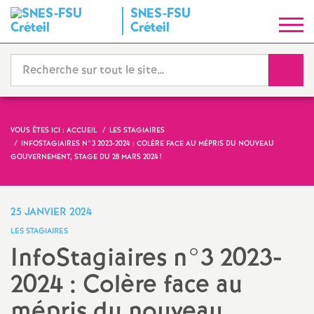
SNES
-
FSU
S
Créteil
y
Reche
n
d
VOUS ÊTES ICI :
ACCUEIL
LES STAGIAIRES
INFOSTAGIAIRES N°3 2023-2024 : COLÈRE FACE AU MÉPRIS DU NOUVEAU
i
GOUVERNEMENT, STAGE DU 28 MARS 2024
!
c
25 JANVIER 2024
a
LES STAGIAIRES
InfoStagiaires n°3 2023-
t
2024 : Colère face au
N
mépris du nouveau