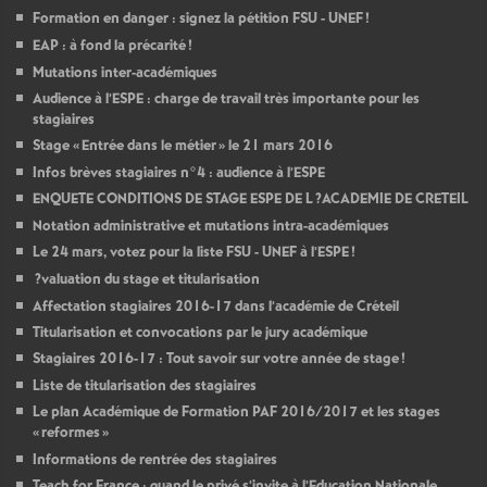
Formation en danger : signez la pétition
FSU
-
UNEF
!
EAP
: à fond la précarité
!
Mutations inter-académiques
Audience à l’
ESPE
: charge de travail très importante pour les
stagiaires
Stage «
Entrée dans le métier
» le 21 mars 2016
Infos brèves stagiaires n°4 : audience à l’
ESPE
ENQUETE
CONDITIONS
DE
STAGE
ESPE
DE
L
?
ACADEMIE
DE
CRETEIL
Notation administrative et mutations intra-académiques
Le 24 mars, votez pour la liste
FSU
-
UNEF
à l’
ESPE
!
?valuation du stage et titularisation
Affectation stagiaires 2016-17 dans l’académie de Créteil
Titularisation et convocations par le jury académique
Stagiaires 2016-17 : Tout savoir sur votre année de stage
!
Liste de titularisation des stagiaires
Le plan Académique de Formation
PAF
2016/2017 et les stages
«
reformes
»
Informations de rentrée des stagiaires
Teach for France : quand le privé s’invite à l’Education Nationale