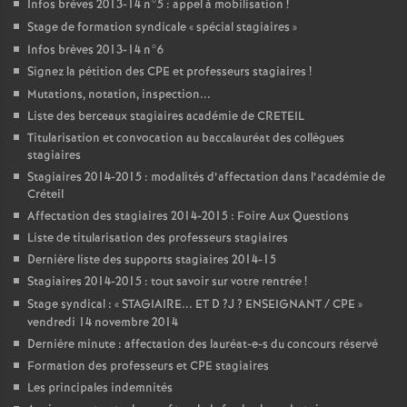
Infos brèves 2013-14 n°5 : appel à mobilisation
!
Stage de formation syndicale «
spécial stagiaires
»
Infos brèves 2013-14 n°6
Signez la pétition des
CPE
et professeurs stagiaires
!
Mutations, notation, inspection...
Liste des berceaux stagiaires académie de
CRETEIL
Titularisation et convocation au baccalauréat des collègues
stagiaires
Stagiaires 2014-2015 : modalités d’affectation dans l’académie de
Créteil
Affectation des stagiaires 2014-2015 : Foire Aux Questions
Liste de titularisation des professeurs stagiaires
Dernière liste des supports stagiaires 2014-15
Stagiaires 2014-2015 : tout savoir sur votre rentrée
!
Stage syndical : «
STAGIAIRE
...
ET
D
?J
?
ENSEIGNANT
/
CPE
»
vendredi 14 novembre 2014
Dernière minute : affectation des lauréat-e-s du concours réservé
Formation des professeurs et
CPE
stagiaires
Les principales indemnités