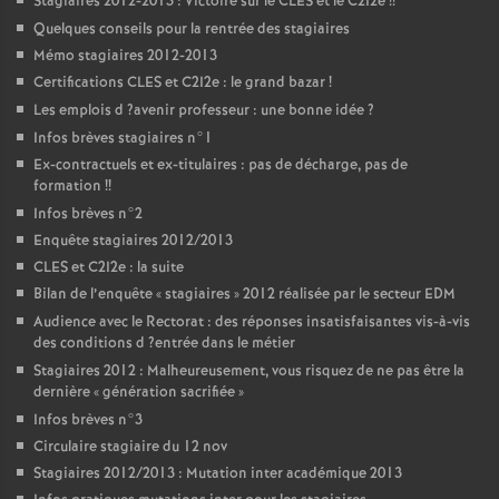
Stagiaires 2012-2013 : Victoire sur le
CLES
et le C2I2e
!!
Quelques conseils pour la rentrée des stagiaires
Mémo stagiaires 2012-2013
Certifications
CLES
et C2I2e : le grand bazar
!
Les emplois d
?avenir professeur : une bonne idée
?
Infos brèves stagiaires n°1
Ex-contractuels et ex-titulaires : pas de décharge, pas de
formation
!!
Infos brèves n°2
Enquête stagiaires 2012/2013
CLES
et C2I2e : la suite
Bilan de l’enquête «
stagiaires
» 2012 réalisée par le secteur
EDM
Audience avec le Rectorat : des réponses insatisfaisantes vis-à-vis
des conditions d
?entrée dans le métier
Stagiaires 2012 : Malheureusement, vous risquez de ne pas être la
dernière «
génération sacrifiée
»
Infos brèves n°3
Circulaire stagiaire du 12 nov
Stagiaires 2012/2013 : Mutation inter académique 2013