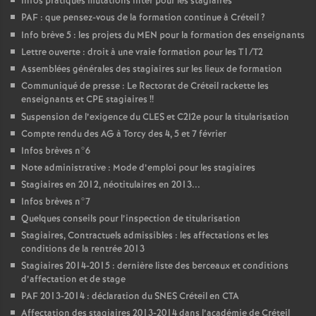
Infos pratiques mutations inter pour les stagiaires
PAF
: que pensez-vous de la formation continue à Créteil
?
Info brève 5 : les projets du
MEN
pour la formation des enseignants
Lettre ouverte : droit à une vraie formation pour les T1/T2
Assemblées générales des stagiaires sur les lieux de formation
Communiqué de presse : Le Rectorat de Créteil rackette les
enseignants et
CPE
stagiaires
!!
Suspension de l’exigence du
CLES
et C2I2e pour la titularisation
Compte rendu des
AG
à Torcy des 4, 5 et 7 février
Infos brèves n°6
Note administrative : Mode d’emploi pour les stagiaires
Stagiaires en 2012, néotitulaires en 2013...
Infos brèves n°7
Quelques conseils pour l’inspection de titularisation
Stagiaires, Contractuels admissibles : les affectations et les
conditions de la rentrée 2013
Stagiaires 2014-2015 : dernière liste des berceaux et conditions
d’affectation et de stage
PAF
2013-2014 : déclaration du
SNES
Créteil en
CTA
Affectation des stagiaires 2013-2014 dans l’académie de Créteil