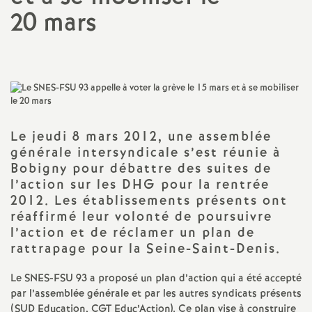
20 mars
a
t
i
o
Le jeudi 8 mars 2012, une assemblée
générale intersyndicale s’est réunie à
n
Bobigny pour débattre des suites de
l’action sur les
DHG
pour la rentrée
a
2012. Les établissements présents ont
réaffirmé leur volonté de poursuivre
l’action et de réclamer un plan de
l
rattrapage pour la Seine-Saint-Denis.
d
Le
SNES
-
FSU
93 a proposé un plan d’action qui a été accepté
par l’assemblée générale et par les autres syndicats présents
(
SUD
Education,
CGT
Educ’Action). Ce plan vise à construire