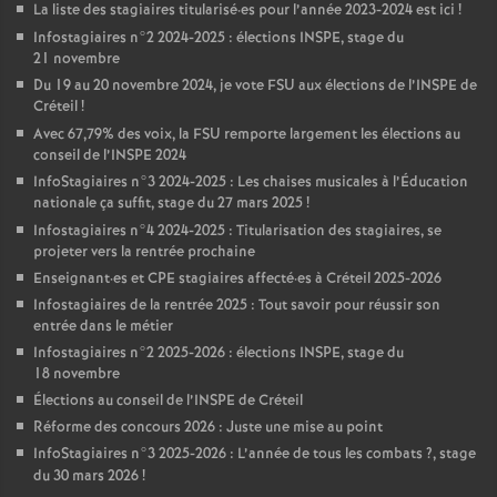
La liste des stagiaires titularisé
·
es pour l’année 2023-2024 est ici
!
Infostagiaires n°2 2024-2025 : élections
INSPE
, stage du
21 novembre
Du 19 au 20 novembre 2024, je vote
FSU
aux élections de l’
INSPE
de
Créteil
!
Avec 67,79% des voix, la
FSU
remporte largement les élections au
conseil de l’
INSPE
2024
InfoStagiaires n°3 2024-2025 : Les chaises musicales à l’Éducation
nationale ça suffit, stage du 27 mars 2025
!
Infostagiaires n°4 2024-2025 : Titularisation des stagiaires, se
projeter vers la rentrée prochaine
Enseignant
·
es et
CPE
stagiaires affecté
·
es à Créteil 2025-2026
Infostagiaires de la rentrée 2025 : Tout savoir pour réussir son
entrée dans le métier
Infostagiaires n°2 2025-2026 : élections
INSPE
, stage du
18 novembre
Élections au conseil de l’
INSPE
de Créteil
Réforme des concours 2026 : Juste une mise au point
InfoStagiaires n°3 2025-2026 : L’année de tous les combats
?, stage
du 30 mars 2026
!