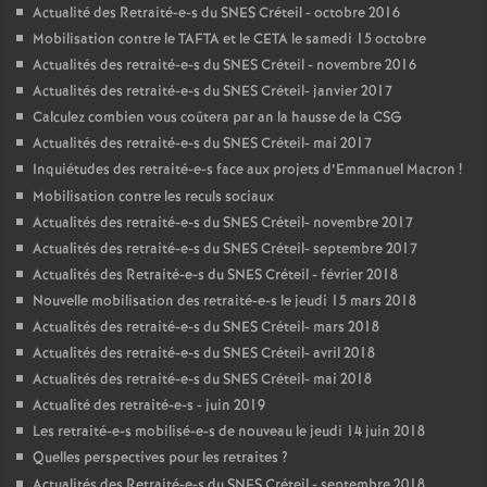
Actualité des Retraité-e-s du
SNES
Créteil - octobre 2016
Mobilisation contre le
TAFTA
et le
CETA
le samedi 15 octobre
Actualités des retraité-e-s du
SNES
Créteil - novembre 2016
Actualités des retraité-e-s du
SNES
Créteil- janvier 2017
Calculez combien vous coûtera par an la hausse de la
CSG
Actualités des retraité-e-s du
SNES
Créteil- mai 2017
Inquiétudes des retraité-e-s face aux projets d’Emmanuel Macron
!
Mobilisation contre les reculs sociaux
Actualités des retraité-e-s du
SNES
Créteil- novembre 2017
Actualités des retraité-e-s du
SNES
Créteil- septembre 2017
Actualités des Retraité-e-s du
SNES
Créteil - février 2018
Nouvelle mobilisation des retraité-e-s le jeudi 15 mars 2018
Actualités des retraité-e-s du
SNES
Créteil- mars 2018
Actualités des retraité-e-s du
SNES
Créteil- avril 2018
Actualités des retraité-e-s du
SNES
Créteil- mai 2018
Actualité des retraité-e-s - juin 2019
Les retraité-e-s mobilisé-e-s de nouveau le jeudi 14 juin 2018
Quelles perspectives pour les retraites
?
Actualités des Retraité-e-s du
SNES
Créteil - septembre 2018