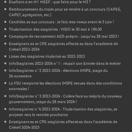
Étudiant.e en M1
MEEF
: que faire pour le M2
?
Remboursement du trajet pour se rendre à un concours (
CAPES
,
CAPET
, agrégation, etc.)
Candidat.es aux concours : je fais mes voeux avant le 5 juin
!
Titularisation des stagiaires :
VISIO
le 30 mai à 18h30
Campagne de recrutement
AED
-prépro : jusqu’au 28 mai 2023
!
Enseignant.es et
CPE
stagiaires affecté.es dans l’académie de
Créteil 2023-2024
Listes des stagiaires titularisé.es 2022-2023
InfoStagiaires 2023-2024 n°1 : réussir son Entrée dans le métier
InfoStagiaires n°2 2023-2024 : élections
INSPE
, stage du
24 novembre
La
FSU
remporte les élections
INSPE
tenues dans des conditions
anormales
!
InfoStagiaires n°3 2023-2024 : Colère face au mépris du nouveau
gouvernement, stage du 28 mars 2024
!
Infostagiaires n°4 2023-2024 : Titularisation des stagiaires, se
projeter vers la rentrée prochaine
Enseignant
·
es et
CPE
stagiaires affecté
·
es dans l’académie de
Créteil 2024-2025