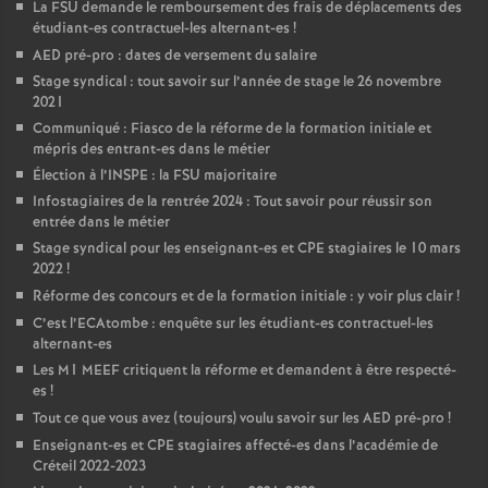
La
FSU
demande le remboursement des frais de déplacements des
étudiant-es contractuel-les alternant-es
!
AED
pré-pro : dates de versement du salaire
Stage syndical : tout savoir sur l’année de stage le 26 novembre
2021
Communiqué : Fiasco de la réforme de la formation initiale et
mépris des entrant-es dans le métier
Élection à l’
INSPE
: la
FSU
majoritaire
Infostagiaires de la rentrée 2024 : Tout savoir pour réussir son
entrée dans le métier
Stage syndical pour les enseignant-es et
CPE
stagiaires le 10 mars
2022
!
Réforme des concours et de la formation initiale : y voir plus clair
!
C’est l’ECAtombe : enquête sur les étudiant-es contractuel-les
alternant-es
Les M1
MEEF
critiquent la réforme et demandent à être respecté-
es
!
Tout ce que vous avez (toujours) voulu savoir sur les
AED
pré-pro
!
Enseignant-es et
CPE
stagiaires affecté-es dans l’académie de
Créteil 2022-2023