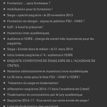
Formation ... sans formateur
?
Mobilisation pour la formation
!
Stage «
spécial stagiaire
» le 20 novembre 2015
Formation en danger : signez la pétition
FSU
-
UNEF
!
EAP
: à fond la précarité
!
Mutations inter-académiques
Audience à l’
ESPE
: charge de travail très importante pour les
stagiaires
Stage «
Entrée dans le métier
» le 21 mars 2016
Infos brèves stagiaires n°4 : audience à l’
ESPE
ENQUETE
CONDITIONS
DE
STAGE
ESPE
DE
L
?
ACADEMIE
DE
CRETEIL
Notation administrative et mutations intra-académiques
Le 24 mars, votez pour la liste
FSU
-
UNEF
à l’
ESPE
!
?valuation du stage et titularisation
Affectation stagiaires 2016-17 dans l’académie de Créteil
Titularisation et convocations par le jury académique
Stagiaires 2016-17 : Tout savoir sur votre année de stage
!
Liste de titularisation des stagiaires