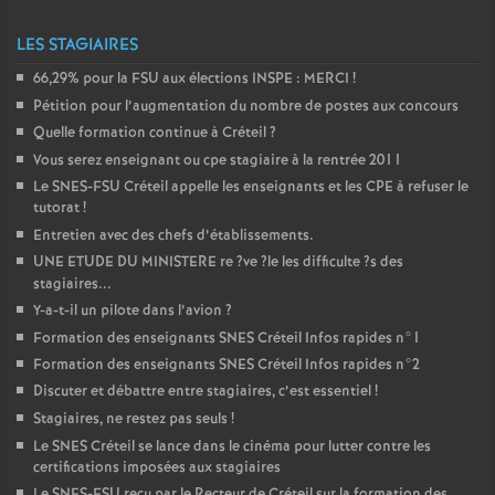
LES STAGIAIRES
66,29% pour la
FSU
aux élections
INSPE
:
MERCI
!
Pétition pour l’augmentation du nombre de postes aux concours
Quelle formation continue à Créteil
?
Vous serez enseignant ou cpe stagiaire à la rentrée 2011
Le
SNES
-
FSU
Créteil appelle les enseignants et les
CPE
à refuser le
tutorat
!
Entretien avec des chefs d’établissements.
UNE
ETUDE
DU
MINISTERE
re
?ve
?le les difficulte
?s des
stagiaires...
Y-a-t-il un pilote dans l’avion
?
Formation des enseignants
SNES
Créteil Infos rapides n°1
Formation des enseignants
SNES
Créteil Infos rapides n°2
Discuter et débattre entre stagiaires, c’est essentiel
!
Stagiaires, ne restez pas seuls
!
Le
SNES
Créteil se lance dans le cinéma pour lutter contre les
certifications imposées aux stagiaires
Le
SNES
-
FSU
reçu par le Recteur de Créteil sur la formation des