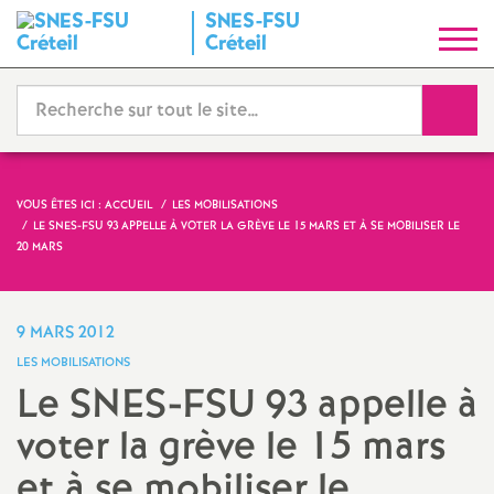
SNES
-
FSU
S
Créteil
y
Reche
n
d
VOUS ÊTES ICI :
ACCUEIL
LES MOBILISATIONS
LE
SNES
-
FSU
93 APPELLE À VOTER LA GRÈVE LE 15 MARS ET À SE MOBILISER LE
i
20 MARS
c
9 MARS 2012
a
LES MOBILISATIONS
Le
SNES
-
FSU
93 appelle à
t
voter la grève le 15 mars
N
et à se mobiliser le