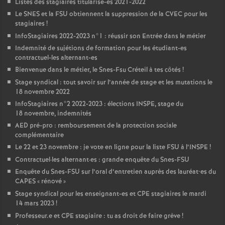
Listes des stagiaires titularisé-es 2021-2022
Le
SNES
et la
FSU
obtiennent la suppression de la
CVEC
pour les
stagiaires
!
InfoStagiaires 2022-2023 n°1 : réussir son Entrée dans le métier
Indemnité de sujétions de formation pour les étudiant-es
contractuel-les alternant-es
Bienvenue dans le métier, le Snes-Fsu Créteil à tes côtés
!
Stage syndical : tout savoir sur l’année de stage et les mutations le
18 novembre 2022
InfoStagiaires n°2 2022-2023 : élections
INSPE
, stage du
18 novembre, indemnités
AED
pré-pro : remboursement de la protection sociale
complémentaire
Le 22 et 23 novembre : je vote en ligne pour la liste
FSU
à l’
INSPE
!
Contractuel
·
les alternant
·
es : grande enquête du Snes-
FSU
Enquête du Snes-
FSU
sur l’oral d’entretien auprès des lauréat•es du
CAPES
«
rénové
»
Stage syndical pour les enseignant-es et
CPE
stagiaires le mardi
14 mars 2023
!
Professeur.e et
CPE
stagiaire : tu as droit de faire grève
!