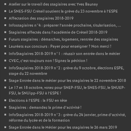
Atelier sur le travail des stagiaires avec Yves Baunay
Le
SNES
-
FSU
Créteil soutient la grève du 23 novembre à l’
ESPE
Affectation des stagiaires 2018-2019
Infostagiaires n°4 : préparer l’année prochaine, titularisation, ...
Stagiaires affectés dans l’académie de Créteil 2018-2019
Futurs stagiaires : démarches, logement, rentrée des stagiaires
Lauréats aux concours : Payer pour enseigner
? Non merci
!
InfoStagiaires 2018-2019 n°1 : réussir son entrée dans le métier
CVEC
, c’est toujours non
! Signez la pétition
!
InfoStagiaires 2018-2019 n°2 : grève du 9 octobre, élections
ESPE
,
stage du 22 novembre
Stage Entrée dans le métier pour les stagiaires le 22 novembre 2018
Le 17 et 18 octobre, votez pour
SNEP
-
FSU
, le
SNES
-
FSU
, le
SNUEP
-
FSU
, le SNUipp-
FSU
à l’
ESPE
!
Elections à l’
ESPE
: la
FSU
en tête
Stagiaires : demandez la prime d’activité
!
InfoStagiaires 2018-2019 n°3 : grève du 24 janvier, prime d’activité,
réforme du lycée et de la formation
Stage Entrée dans le Métier pour les stagiaires le 26 mars 2019