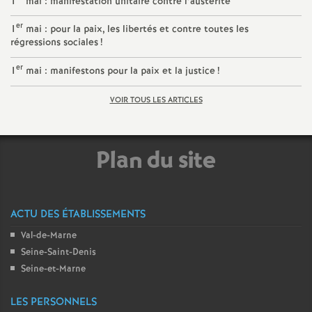
1
mai : manifestation unitaire contre l’austérité
é
er
1
mai : pour la paix, les libertés et contre toutes les
régressions sociales
!
O
er
1
mai : manifestons pour la paix et la justice
!
r
VOIR TOUS LES ARTICLES
l
Plan du site
é
a
ACTU DES ÉTABLISSEMENTS
n
Val-de-Marne
Seine-Saint-Denis
s
Seine-et-Marne
T
LES PERSONNELS