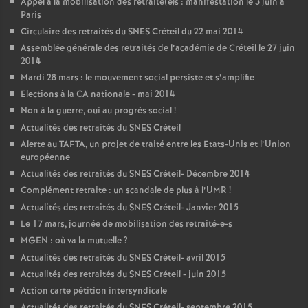
Appel à la mobilisation des retraité(e)s : manifestation le 3 juin à
Paris
Circulaire des retraités du
SNES
Créteil du 22 mai 2014
Assemblée générale des retraités de l’académie de Créteil le 27 juin
2014
Mardi 28 mars : le mouvement social persiste et s’amplifie
Elections à la
CA
nationale - mai 2014
Non à la guerre, oui au progrès social
!
Actualités des retraités du
SNES
Créteil
Alerte au
TAFTA
, un projet de traité entre les Etats-Unis et l’Union
européenne
Actualités des retraités du
SNES
Créteil- Décembre 2014
Complément retraite : un scandale de plus à l’
UMR
!
Actualités des retraités du
SNES
Créteil- Janvier 2015
Le 17 mars, journée de mobilisation des retraité-e-s
MGEN
: où va la mutuelle
?
Actualités des retraités du
SNES
Créteil- avril 2015
Actualités des retraités du
SNES
Créteil - juin 2015
Action carte pétition intersyndicale
Actualités des retraités du
SNES
Créteil- septembre 2015