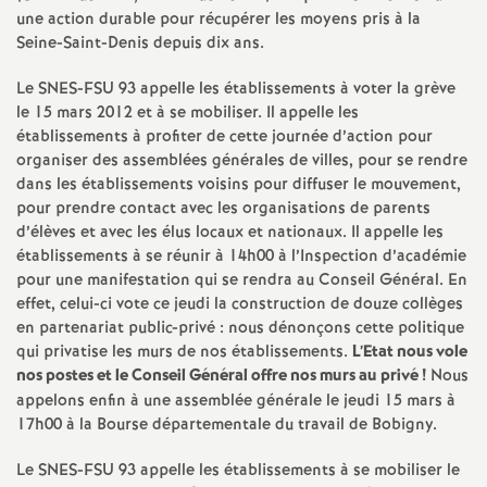
e
une action durable pour récupérer les moyens pris à la
Seine-Saint-Denis depuis dix ans.
s
Le
SNES
-
FSU
93 appelle les établissements à voter la grève
E
le 15 mars 2012 et à se mobiliser. Il appelle les
établissements à profiter de cette journée d’action pour
n
organiser des assemblées générales de villes, pour se rendre
dans les établissements voisins pour diffuser le mouvement,
pour prendre contact avec les organisations de parents
s
d’élèves et avec les élus locaux et nationaux. Il appelle les
établissements à se réunir à 14h00 à l’Inspection d’académie
e
pour une manifestation qui se rendra au Conseil Général. En
effet, celui-ci vote ce jeudi la construction de douze collèges
i
en partenariat public-privé : nous dénonçons cette politique
qui privatise les murs de nos établissements.
L’Etat nous vole
nos postes et le Conseil Général offre nos murs au privé
g
!
Nous
appelons enfin à une assemblée générale le jeudi 15 mars à
17h00 à la Bourse départementale du travail de Bobigny.
n
Le
SNES
-
FSU
93 appelle les établissements à se mobiliser le