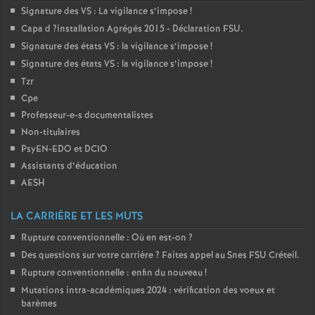
Signature des
VS
: La vigilance s’impose
!
o
Capa d
?installation Agrégés 2015 - Déclaration
FSU
.
Signature des états
VS
: la vigilance s’impose
!
u
Signature des états
VS
: la vigilance s’impose
!
Tzr
r
Cpe
Professeur-e-s documentalistes
s
Non-titulaires
PsyEN-
EDO
et
DCIO
Assistants d’éducation
AESH
LA CARRIÈRE ET LES MUTS
Rupture conventionnelle : Où en est-on
?
Des questions sur votre carrière
? Faites appel au Snes
FSU
Créteil.
Rupture conventionnelle : enfin du nouveau
!
Mutations intra-académiques 2024 : vérification des voeux et
barèmes