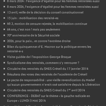
8 mars 2024 : l’exigence d’égalité pour les femmes retraitées aussi
8 mars 2026, l’exigence d’égalité pour les femmes retraitées aussi
13 avril, veille de la décision du conseil constitutionnel
15 juin : mobilisation des retraité-es
49.3, motion de censure rejetée, la mobilisation continue
64 ans, c’est non
! mais pas seulement
e
70
anniversaire de la Sécurité sociale
2026, pour la paix… et contre l’extrême droite
Bilan du quinquennat d’E. Macron sur la politique envers les
retraité-e-s
Visite guidée de l
?exposition George Braque
Syndicalisme des retraités, comment s’y retrouver
?
Circulaire des retraités du
SNES
Créteil du 17 janvier 2014
Résultats des votes des retraités de l’académie de Créteil
Le pacte de responsabilité : une vieille revendication du Medef
qu’aucun gouvernement n’avait osé satisfaire depuis la Libération
er
Circulaire des retraités du
SNES
Créteil du 1
avril 2014
CONFERENCE
-
DEBAT
sur le thème «
la gauche radicale en
Europe
»
LUNDI
5
MAI
2014