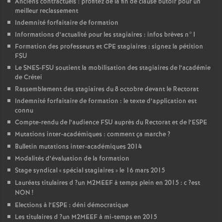
Anciens contractuels : profitez de la fin de clause butoir pour un
meilleur reclassement
Indemnité forfaitaire de formation
Informations d’actualité pour les stagiaires : infos brèves n°1
Formation des professeurs et
CPE
stagiaires : signez la pétition
FSU
Le
SNES
-
FSU
soutient la mobilisation des stagiaires de l’académie
de Crétei
Rassemblement des stagiaires du 8 octobre devant le Rectorat
Indemnité forfaitaire de formation : le texte d’application est
connu
Compte-rendu de l’audience
FSU
auprès du Rectorat et de l’
ESPE
Mutations inter-académiques : comment ça marche
?
Bulletin mutations inter-académiques 2014
Modalités d’évaluation de la formation
Stage syndical «
spécial stagiaires
» le 16 mars 2015
Lauréats titulaires d
?un
M2MEEF
à temps plein en 2015 : c
?est
NON
!
Elections à l’
ESPE
: déni démocratique
Les titulaires d
?un
M2MEEF
à mi-temps en 2015