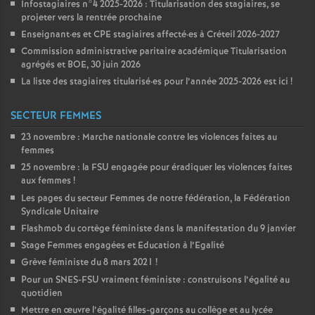
Infostagiaires n°4 2025-2026 : Titularisation des stagiaires, se
projeter vers la rentrée prochaine
Enseignant
·
es et
CPE
stagiaires affecté
·
es à Créteil 2026-2027
Commission administrative paritaire académique Titularisation
agrégés et
BOE
, 30 juin 2026
La liste des stagiaires titularisé
·
es pour l’année 2025-2026 est ici
!
SECTEUR FEMMES
23 novembre : Marche nationale contre les violences faites au
femmes
25 novembre : la
FSU
engagée pour éradiquer les violences faites
aux femmes
!
Les pages du secteur Femmes de notre fédération, la Fédération
Syndicale Unitaire
Flashmob du cortège féministe dans la manifestation du 9 janvier
Stage Femmes engagées et Education à l’Egalité
Grève féministe du 8 mars 2021
!
Pour un
SNES
-
FSU
vraiment féministe : construisons l’égalité au
quotidien
Mettre en œuvre l’égalité filles-garçons au collège et au lycée