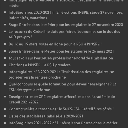
Infostagiaires de rentrée n°1 2020-2021 : réussir son entrée dans le
métier
InfoStagiaires 2020-2021 n°2 : élections
INSPE
, stage 27 novembre,
indemnités, mutations
Stage Entrée dans le métier pour les stagiaires le 27 novembre 2020
Le rectorat de Créteil ne doit pas faire d’économies sur le dos des
AED
pré-pro
!
Du 16 au 19 mars, votez en ligne pour la
FSU
à l’
INSPE
!
Stage Entrée dans le Métier pour les stagiaires le 26 mars 2021
Tout savoir sur l’entretien professionnel/oral de titularisation
Elections à l’
INSPE
: la
FSU
première
Infostagiaires n°3 2020-2021 : Titularisation des stagiaires, se
projeter vers la rentrée prochaine
Quel concours et quelle formation pour devenir enseignant
? La
FSU
décrypte la réforme
Enseignant-es et
CPE
stagiaires affecté-es dans l’académie de
Créteil 2021-2022
Contractuel-les alternant-es : le
SNES
-
FSU
Créteil à tes côtés
!
Listes des stagiaires titularisé.e.s 2020-2021
InfoStagiaires 2021-2022 n°1 : réussir son Entrée dans le métier