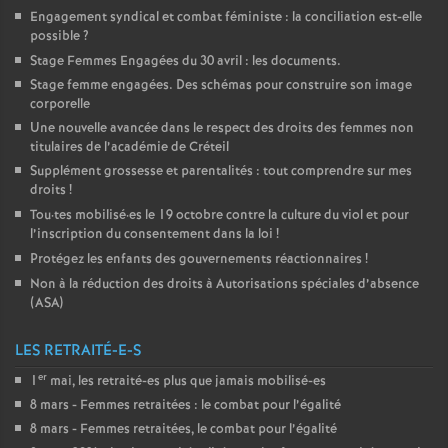
Engagement syndical et combat féministe : la conciliation est-elle
possible
?
Stage Femmes Engagées du 30 avril : les documents.
Stage femme engagées. Des schémas pour construire son image
corporelle
Une nouvelle avancée dans le respect des droits des femmes non
titulaires de l’académie de Créteil
Supplément grossesse et parentalités : tout comprendre sur mes
droits
!
Tou
·
tes mobilisé
·
es le 19 octobre contre la culture du viol et pour
l’inscription du consentement dans la loi
!
Protégez les enfants des gouvernements réactionnaires
!
Non à la réduction des droits à Autorisations spéciales d’absence
(
ASA
)
LES RETRAITÉ-E-S
er
1
mai, les retraité-es plus que jamais mobilisé-es
8 mars - Femmes retraitées : le combat pour l’égalité
8 mars - Femmes retraitées, le combat pour l’égalité