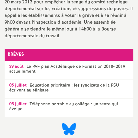
e
20 mars 2012 pour empêcher la tenue du comité technique
départemental sur les créations et suppressions de postes. Il
appelle les établissements à voter la grève et à se réunir à
m
9h00 devant l’Inspection d’académie. Une assemblée
générale se tiendra le même jour à 14h00 à la Bourse
e
départementale du travail.
n
BRÈVES
t
29 août
Le
PAF
plan Académique de Formation 2018- 2019
actuellement
s
05 juillet
Education prioritaire : les syndicats de la
FSU
écrivent au Ministre
d
05 juillet
Téléphone portable au collège : un texte qui
évolue
e
S