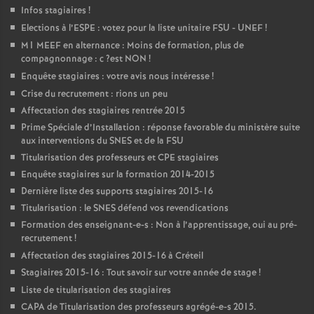
Infos stagiaires
!
Elections à l’
ESPE
: votez pour la liste unitaire
FSU
-
UNEF
!
M1
MEEF
en alternance : Moins de formation, plus de
compagnonnage : c
?est
NON
!
Enquête stagiaires : votre avis nous intéresse
!
Crise du recrutement : rions un peu
Affectation des stagiaires rentrée 2015
Prime Spéciale d’Installation : réponse favorable du ministère suite
aux interventions du
SNES
et de la
FSU
Titularisation des professeurs et
CPE
stagiaires
Enquête stagiaires sur la formation 2014-2015
Dernière liste des supports stagiaires 2015-16
Titularisation : le
SNES
défend vos revendications
Formation des enseignant-e-s : Non à l’apprentissage, oui au pré-
recrutement
!
Affectation des stagiaires 2015-16 à Créteil
Stagiaires 2015-16 : Tout savoir sur votre année de stage
!
Liste de titularisation des stagiaires
CAPA
de Titularisation des professeurs agrégé-e-s 2015.