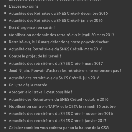
L’accès aux soins
Actualités des Retraités du
SNES
Créteil- décembre 2015
Actualités des Retraités du
SNES
Créteil- janvier 2016
Etat d’urgence : en sortir
!
Mobilisation nationale des retraité-e-s le jeudi 30 mars 2017
Retraité-e-s, le 10 mars défendons notre pouvoir d’achat
Actualité des Retraité-e-s du
SNES
Créteil- mars 2016
Contre le projet de loi travail
!
Actualités des retraité-e-s du
SNES
Créteil- mars 2017
Jeudi 9 juin. Pouvoir d’achat : les retraité-e-s ne renoncent pas
!
Actualité des retraité-e-s du
SNES
Créteil- juin 2016
En lutte dès la rentrée
Abroger la loi travail, c’est possible
!
Actualité des Retraité-e-s du
SNES
Créteil - octobre 2016
Mobilisation contre le
TAFTA
et le
CETA
le samedi 15 octobre
Actualités des retraité-e-s du
SNES
Créteil - novembre 2016
Actualités des retraité-e-s du
SNES
Créteil- janvier 2017
Calculez combien vous coûtera par an la hausse de la
CSG