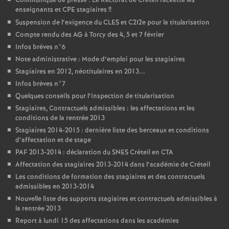
Communiqué de presse : Le Rectorat de Créteil rackette les
enseignants et
CPE
stagiaires
!!
Suspension de l’exigence du
CLES
et C2I2e pour la titularisation
Compte rendu des
AG
à Torcy des 4, 5 et 7 février
Infos brèves n°6
Note administrative : Mode d’emploi pour les stagiaires
Stagiaires en 2012, néotitulaires en 2013...
Infos brèves n°7
Quelques conseils pour l’inspection de titularisation
Stagiaires, Contractuels admissibles : les affectations et les
conditions de la rentrée 2013
Stagiaires 2014-2015 : dernière liste des berceaux et conditions
d’affectation et de stage
PAF
2013-2014 : déclaration du
SNES
Créteil en
CTA
Affectation des stagiaires 2013-2014 dans l’académie de Créteil
Les conditions de formation des stagiaires et des contractuels
admissibles en 2013-2014
Nouvelle liste des supports stagiaires et contractuels admissibles à
la rentrée 2013
Report à lundi 15 des affectations dans les académies