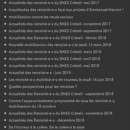
Actualités des retraité-e-s du
SNES
Créteil- mai 2017
Inquiétudes des retraité-e-s face aux projets d’Emmanuel Macron
!
Mobilisation contre les reculs sociaux
Actualités des retraité-e-s du
SNES
Créteil- novembre 2017
Actualités des retraité-e-s du
SNES
Créteil- septembre 2017
Actualités des Retraité-e-s du
SNES
Créteil - février 2018
Nouvelle mobilisation des retraité-e-s le jeudi 15 mars 2018
Actualités des retraité-e-s du
SNES
Créteil- mars 2018
Actualités des retraité-e-s du
SNES
Créteil- avril 2018
Actualités des retraité-e-s du
SNES
Créteil- mai 2018
Actualité des retraité-e-s - juin 2019
Les retraité-e-s mobilisé-e-s de nouveau le jeudi 14 juin 2018
Quelles perspectives pour les retraites
?
Actualités des Retraité-e-s du
SNES
Créteil - septembre 2018
Contre l’appauvrissement programmé de tous les retraité-e-s,
mobilisation du 18 octobre
Actualités des Retraité-e-s du
SNES
Créteil - novembre 2018
Actualités des Retraité-e-s - décembre 2018
De l’horreur à la colère. De la colère à la lutte