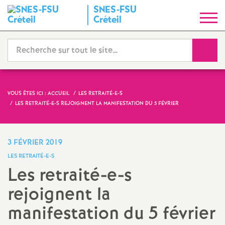
SNES
-
FSU
S
Créteil
y
Reche
n
d
VOUS ÊTES ICI :
ACCUEIL
LES RETRAITÉ-E-S
LES RETRAITÉ-E-S REJOIGNENT LA MANIFESTATION DU 5 FÉVRIER
i
c
3 FÉVRIER 2019
LES RETRAITÉ-E-S
a
Les retraité-e-s
rejoignent la
t
manifestation du 5 février
N