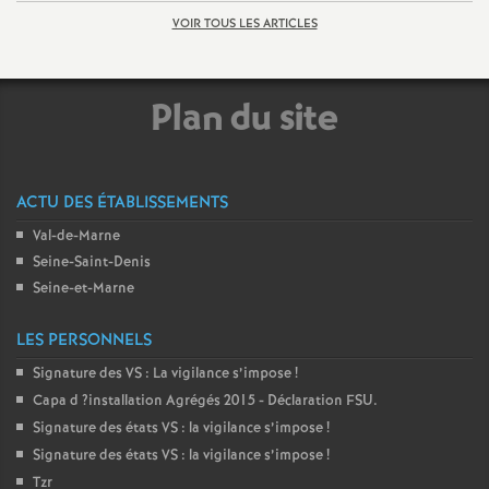
é
VOIR TOUS LES ARTICLES
O
Plan du site
r
l
ACTU DES ÉTABLISSEMENTS
Val-de-Marne
é
Seine-Saint-Denis
Seine-et-Marne
a
LES PERSONNELS
n
Signature des
VS
: La vigilance s’impose
!
Capa d
?installation Agrégés 2015 - Déclaration
FSU
.
s
Signature des états
VS
: la vigilance s’impose
!
Signature des états
VS
: la vigilance s’impose
!
T
Tzr