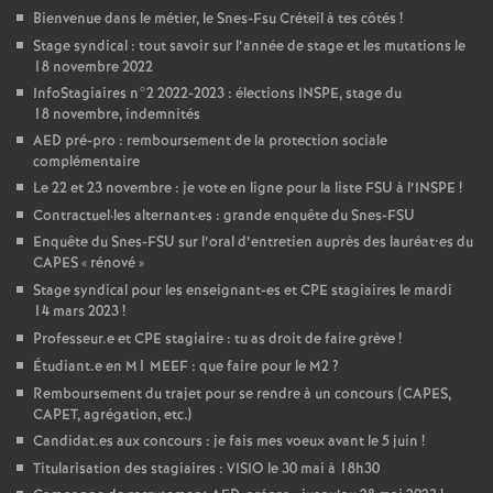
Bienvenue dans le métier, le Snes-Fsu Créteil à tes côtés
!
Stage syndical : tout savoir sur l’année de stage et les mutations le
18 novembre 2022
InfoStagiaires n°2 2022-2023 : élections
INSPE
, stage du
18 novembre, indemnités
AED
pré-pro : remboursement de la protection sociale
complémentaire
Le 22 et 23 novembre : je vote en ligne pour la liste
FSU
à l’
INSPE
!
Contractuel
·
les alternant
·
es : grande enquête du Snes-
FSU
Enquête du Snes-
FSU
sur l’oral d’entretien auprès des lauréat•es du
CAPES
«
rénové
»
Stage syndical pour les enseignant-es et
CPE
stagiaires le mardi
14 mars 2023
!
Professeur.e et
CPE
stagiaire : tu as droit de faire grève
!
Étudiant.e en M1
MEEF
: que faire pour le M2
?
Remboursement du trajet pour se rendre à un concours (
CAPES
,
CAPET
, agrégation, etc.)
Candidat.es aux concours : je fais mes voeux avant le 5 juin
!
Titularisation des stagiaires :
VISIO
le 30 mai à 18h30