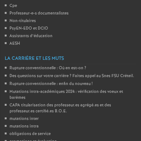
Cpe
o
Professeur-e-s documentalistes
Non-titulaires
u
PsyEN-
EDO
et
DCIO
Assistants d’éducation
r
AESH
LA CARRIÈRE ET LES MUTS
s
Rupture conventionnelle : Où en est-on
?
Des questions sur votre carrière
? Faites appel au Snes
FSU
Créteil.
Rupture conventionnelle : enfin du nouveau
!
Mutations intra-académiques 2024 : vérification des voeux et
barèmes
CAPA
titularisation des professeur.es agrégé.es et des
professeur.es certifié.es
B.O.E.
mutations inter
mutations intra
obligations de service