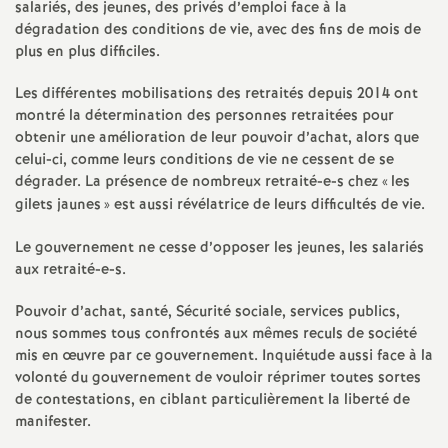
e
salariés, des jeunes, des privés d’emploi face à la
dégradation des conditions de vie, avec des fins de mois de
s
plus en plus difficiles.
E
Les différentes mobilisations des retraités depuis 2014 ont
montré la détermination des personnes retraitées pour
obtenir une amélioration de leur pouvoir d’achat, alors que
n
celui-ci, comme leurs conditions de vie ne cessent de se
dégrader. La présence de nombreux retraité-e-s chez «
les
s
gilets jaunes
» est aussi révélatrice de leurs difficultés de vie.
e
Le gouvernement ne cesse d’opposer les jeunes, les salariés
aux retraité-e-s.
i
Pouvoir d’achat, santé, Sécurité sociale, services publics,
nous sommes tous confrontés aux mêmes reculs de société
g
mis en œuvre par ce gouvernement. Inquiétude aussi face à la
volonté du gouvernement de vouloir réprimer toutes sortes
n
de contestations, en ciblant particulièrement la liberté de
manifester.