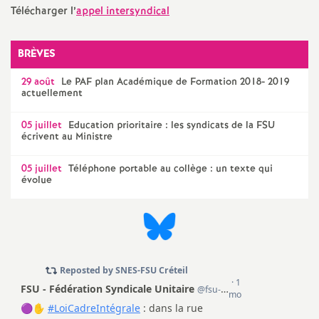
e
Télécharger l’
appel intersyndical
m
BRÈVES
e
29 août
Le
PAF
plan Académique de Formation 2018- 2019
actuellement
n
05 juillet
Education prioritaire : les syndicats de la
FSU
écrivent au Ministre
t
05 juillet
Téléphone portable au collège : un texte qui
évolue
s
d
e
S