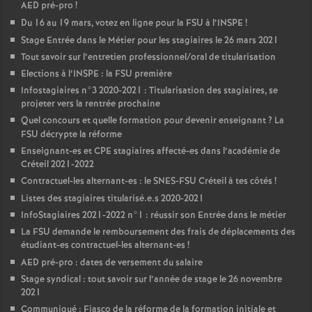
AED
pré-pro
!
Du 16 au 19 mars, votez en ligne pour la
FSU
à l’
INSPE
!
Stage Entrée dans le Métier pour les stagiaires le 26 mars 2021
Tout savoir sur l’entretien professionnel/oral de titularisation
Elections à l’
INSPE
: la
FSU
première
Infostagiaires n°3 2020-2021 : Titularisation des stagiaires, se
projeter vers la rentrée prochaine
Quel concours et quelle formation pour devenir enseignant
? La
FSU
décrypte la réforme
Enseignant-es et
CPE
stagiaires affecté-es dans l’académie de
Créteil 2021-2022
Contractuel-les alternant-es : le
SNES
-
FSU
Créteil à tes côtés
!
Listes des stagiaires titularisé.e.s 2020-2021
InfoStagiaires 2021-2022 n°1 : réussir son Entrée dans le métier
La
FSU
demande le remboursement des frais de déplacements des
étudiant-es contractuel-les alternant-es
!
AED
pré-pro : dates de versement du salaire
Stage syndical : tout savoir sur l’année de stage le 26 novembre
2021
Communiqué : Fiasco de la réforme de la formation initiale et