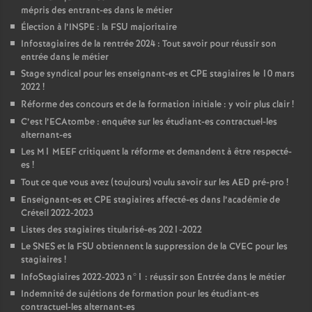
mépris des entrant-es dans le métier
Élection à l’
INSPE
: la
FSU
majoritaire
Infostagiaires de la rentrée 2024 : Tout savoir pour réussir son
entrée dans le métier
Stage syndical pour les enseignant-es et
CPE
stagiaires le 10 mars
2022
!
Réforme des concours et de la formation initiale : y voir plus clair
!
C’est l’ECAtombe : enquête sur les étudiant-es contractuel-les
alternant-es
Les M1
MEEF
critiquent la réforme et demandent à être respecté-
es
!
Tout ce que vous avez (toujours) voulu savoir sur les
AED
pré-pro
!
Enseignant-es et
CPE
stagiaires affecté-es dans l’académie de
Créteil 2022-2023
Listes des stagiaires titularisé-es 2021-2022
Le
SNES
et la
FSU
obtiennent la suppression de la
CVEC
pour les
stagiaires
!
InfoStagiaires 2022-2023 n°1 : réussir son Entrée dans le métier
Indemnité de sujétions de formation pour les étudiant-es
contractuel-les alternant-es