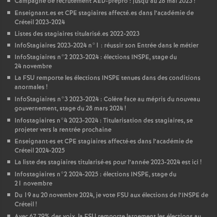
Campagne de recrutement
AED
-prépro : jusqu’au 28 mai 2023
!
Enseignant.es et
CPE
stagiaires affecté.es dans l’académie de
Créteil 2023-2024
Listes des stagiaires titularisé.es 2022-2023
InfoStagiaires 2023-2024 n°1 : réussir son Entrée dans le métier
InfoStagiaires n°2 2023-2024 : élections
INSPE
, stage du
24 novembre
La
FSU
remporte les élections
INSPE
tenues dans des conditions
anormales
!
InfoStagiaires n°3 2023-2024 : Colère face au mépris du nouveau
gouvernement, stage du 28 mars 2024
!
Infostagiaires n°4 2023-2024 : Titularisation des stagiaires, se
projeter vers la rentrée prochaine
Enseignant
·
es et
CPE
stagiaires affecté
·
es dans l’académie de
Créteil 2024-2025
La liste des stagiaires titularisé
·
es pour l’année 2023-2024 est ici
!
Infostagiaires n°2 2024-2025 : élections
INSPE
, stage du
21 novembre
Du 19 au 20 novembre 2024, je vote
FSU
aux élections de l’
INSPE
de
Créteil
!
Avec 67,79% des voix, la
FSU
remporte largement les élections au