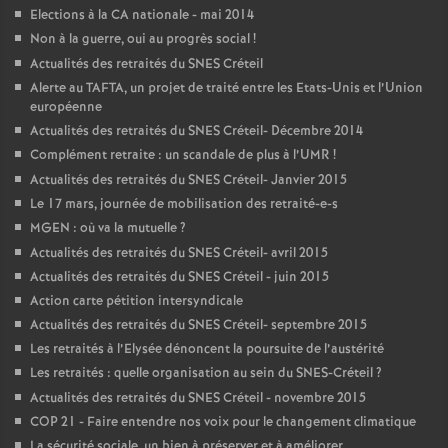
Elections à la
CA
nationale - mai 2014
Non à la guerre, oui au progrès social
!
Actualités des retraités du
SNES
Créteil
Alerte au
TAFTA
, un projet de traité entre les Etats-Unis et l’Union
européenne
Actualités des retraités du
SNES
Créteil- Décembre 2014
Complément retraite : un scandale de plus à l’
UMR
!
Actualités des retraités du
SNES
Créteil- Janvier 2015
Le 17 mars, journée de mobilisation des retraité-e-s
MGEN
: où va la mutuelle
?
Actualités des retraités du
SNES
Créteil- avril 2015
Actualités des retraités du
SNES
Créteil - juin 2015
Action carte pétition intersyndicale
Actualités des retraités du
SNES
Créteil- septembre 2015
Les retraités à l’Elysée dénoncent la poursuite de l’austérité
Les retraités : quelle organisation au sein du
SNES
-Créteil
?
Actualités des retraités du
SNES
Créteil - novembre 2015
COP
21 - Faire entendre nos voix pour le changement climatique
La sécurité sociale, un bien à préserver et à améliorer