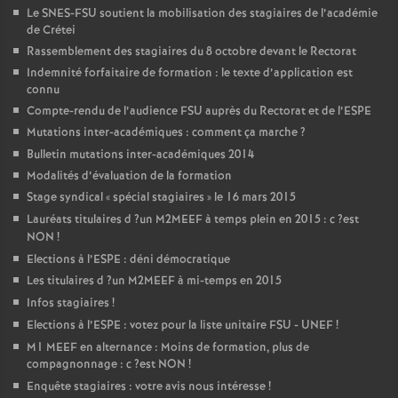
Le
SNES
-
FSU
soutient la mobilisation des stagiaires de l’académie
de Crétei
Rassemblement des stagiaires du 8 octobre devant le Rectorat
Indemnité forfaitaire de formation : le texte d’application est
connu
Compte-rendu de l’audience
FSU
auprès du Rectorat et de l’
ESPE
Mutations inter-académiques : comment ça marche
?
Bulletin mutations inter-académiques 2014
Modalités d’évaluation de la formation
Stage syndical «
spécial stagiaires
» le 16 mars 2015
Lauréats titulaires d
?un
M2MEEF
à temps plein en 2015 : c
?est
NON
!
Elections à l’
ESPE
: déni démocratique
Les titulaires d
?un
M2MEEF
à mi-temps en 2015
Infos stagiaires
!
Elections à l’
ESPE
: votez pour la liste unitaire
FSU
-
UNEF
!
M1
MEEF
en alternance : Moins de formation, plus de
compagnonnage : c
?est
NON
!
Enquête stagiaires : votre avis nous intéresse
!