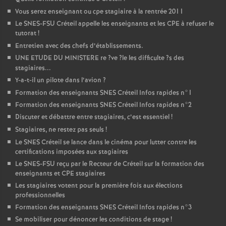
Vous serez enseignant ou cpe stagiaire à la rentrée 2011
Le
SNES
-
FSU
Créteil appelle les enseignants et les
CPE
à refuser le
tutorat
!
Entretien avec des chefs d’établissements.
UNE
ETUDE
DU
MINISTERE
re
?ve
?le les difficulte
?s des
stagiaires...
Y-a-t-il un pilote dans l’avion
?
Formation des enseignants
SNES
Créteil Infos rapides n°1
Formation des enseignants
SNES
Créteil Infos rapides n°2
Discuter et débattre entre stagiaires, c’est essentiel
!
Stagiaires, ne restez pas seuls
!
Le
SNES
Créteil se lance dans le cinéma pour lutter contre les
certifications imposées aux stagiaires
Le
SNES
-
FSU
reçu par le Recteur de Créteil sur la formation des
enseignants et
CPE
stagiaires
Les stagiaires votent pour la première fois aux élections
professionnelles
Formation des enseignants
SNES
Créteil Infos rapides n°3
Se mobiliser pour dénoncer les conditions de stage
!