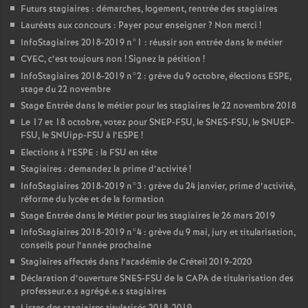
Futurs stagiaires : démarches, logement, rentrée des stagiaires
Lauréats aux concours : Payer pour enseigner
? Non merci
!
InfoStagiaires 2018-2019 n°1 : réussir son entrée dans le métier
CVEC
, c’est toujours non
! Signez la pétition
!
InfoStagiaires 2018-2019 n°2 : grève du 9 octobre, élections
ESPE
,
stage du 22 novembre
Stage Entrée dans le métier pour les stagiaires le 22 novembre 2018
Le 17 et 18 octobre, votez pour
SNEP
-
FSU
, le
SNES
-
FSU
, le
SNUEP
-
FSU
, le SNUipp-
FSU
à l’
ESPE
!
Elections à l’
ESPE
: la
FSU
en tête
Stagiaires : demandez la prime d’activité
!
InfoStagiaires 2018-2019 n°3 : grève du 24 janvier, prime d’activité,
réforme du lycée et de la formation
Stage Entrée dans le Métier pour les stagiaires le 26 mars 2019
InfoStagiaires 2018-2019 n°4 : grève du 9 mai, jury et titularisation,
conseils pour l’année prochaine
Stagiaires affectés dans l’académie de Créteil 2019-2020
Déclaration d’ouverture
SNES
-
FSU
de la
CAPA
de titularisation des
professeur.e.s agrégé.e.s stagiaires