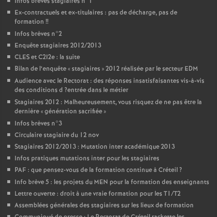
Infos brèves stagiaires n°1
Ex-contractuels et ex-titulaires : pas de décharge, pas de
formation
!!
Infos brèves n°2
Enquête stagiaires 2012/2013
CLES
et C2I2e : la suite
Bilan de l’enquête «
stagiaires
» 2012 réalisée par le secteur
EDM
Audience avec le Rectorat : des réponses insatisfaisantes vis-à-vis
des conditions d
?entrée dans le métier
Stagiaires 2012 : Malheureusement, vous risquez de ne pas être la
dernière «
génération sacrifiée
»
Infos brèves n°3
Circulaire stagiaire du 12 nov
Stagiaires 2012/2013 : Mutation inter académique 2013
Infos pratiques mutations inter pour les stagiaires
PAF
: que pensez-vous de la formation continue à Créteil
?
Info brève 5 : les projets du
MEN
pour la formation des enseignants
Lettre ouverte : droit à une vraie formation pour les T1/T2
Assemblées générales des stagiaires sur les lieux de formation