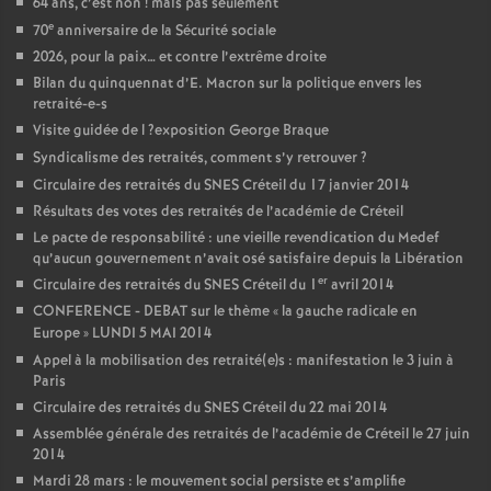
64 ans, c’est non
! mais pas seulement
e
70
anniversaire de la Sécurité sociale
2026, pour la paix… et contre l’extrême droite
Bilan du quinquennat d’E. Macron sur la politique envers les
retraité-e-s
Visite guidée de l
?exposition George Braque
Syndicalisme des retraités, comment s’y retrouver
?
Circulaire des retraités du
SNES
Créteil du 17 janvier 2014
Résultats des votes des retraités de l’académie de Créteil
Le pacte de responsabilité : une vieille revendication du Medef
qu’aucun gouvernement n’avait osé satisfaire depuis la Libération
er
Circulaire des retraités du
SNES
Créteil du 1
avril 2014
CONFERENCE
-
DEBAT
sur le thème «
la gauche radicale en
Europe
»
LUNDI
5
MAI
2014
Appel à la mobilisation des retraité(e)s : manifestation le 3 juin à
Paris
Circulaire des retraités du
SNES
Créteil du 22 mai 2014
Assemblée générale des retraités de l’académie de Créteil le 27 juin
2014
Mardi 28 mars : le mouvement social persiste et s’amplifie