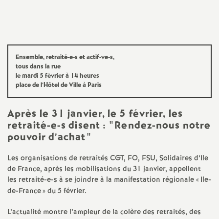
a
t
Ensemble, retraité-e-s et actif-ve-s,
i
tous dans la rue
le mardi 5 février à 14 heures
place de l’Hôtel de Ville à Paris
o
Après le 31 janvier, le 5 février, les
n
retraité-e-s disent : "Rendez-nous notre
pouvoir d’achat"
a
Les organisations de retraités
CGT
,
FO
,
FSU
, Solidaires d’Ile
l
de France, après les mobilisations du 31 janvier, appellent
les retraité-e-s à se joindre à la manifestation régionale «
Ile-
d
de-France
» du 5 février.
L’actualité montre l’ampleur de la colère des retraités, des