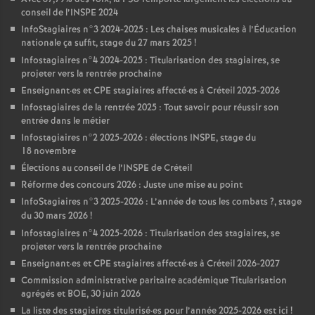
conseil de l’
INSPE
2024
InfoStagiaires n°3 2024-2025 : Les chaises musicales à l’Éducation
nationale ça suffit, stage du 27 mars 2025
!
Infostagiaires n°4 2024-2025 : Titularisation des stagiaires, se
projeter vers la rentrée prochaine
Enseignant
·
es et
CPE
stagiaires affecté
·
es à Créteil 2025-2026
Infostagiaires de la rentrée 2025 : Tout savoir pour réussir son
entrée dans le métier
Infostagiaires n°2 2025-2026 : élections
INSPE
, stage du
18 novembre
Élections au conseil de l’
INSPE
de Créteil
Réforme des concours 2026 : Juste une mise au point
InfoStagiaires n°3 2025-2026 : L’année de tous les combats
?, stage
du 30 mars 2026
!
Infostagiaires n°4 2025-2026 : Titularisation des stagiaires, se
projeter vers la rentrée prochaine
Enseignant
·
es et
CPE
stagiaires affecté
·
es à Créteil 2026-2027
Commission administrative paritaire académique Titularisation
agrégés et
BOE
, 30 juin 2026
La liste des stagiaires titularisé
·
es pour l’année 2025-2026 est ici
!