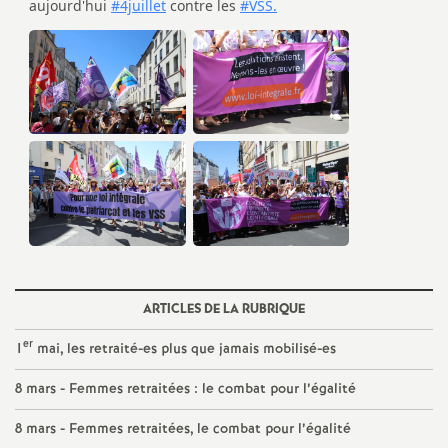
e
c
o
n
d
d
ARTICLES DE LA RUBRIQUE
e
er
1
mai, les retraité-es plus que jamais mobilisé-es
g
8 mars - Femmes retraitées : le combat pour l’égalité
r
8 mars - Femmes retraitées, le combat pour l’égalité