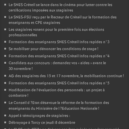
Le
SNES
Créteil se lance dans le cinéma pour lutter contre les
certifications imposées aux stagiaires
Le
SNES
-
FSU
reçu par le Recteur de Créteil sur la formation des
enseignants et
CPE
stagiaires
Les stagiaires votent pour la première fois aux élections
professionnelles
Formation des enseignants
SNES
Créteil Infos rapides n°3
Se mobiliser pour dénoncer les conditions de stage
!
Formation des enseignants
SNES
Créteil Infos rapides n°4
Candidats aux concours : demandez vos «
aides
» avant le
30 novembre
!
AG
des stagiaires des 15 et 17 novembre, la mobilisation continue
!
Formation des enseignants
SNES
Créteil Infos rapides n°5
Modification de l’évaluation des personnels : un projet à
combattre
!
Le Conseil d
?Etat désavoue la réforme de la formation des
enseignants du Ministère de l
?Education Nationale
!
Appel à témoignages de stagiaires :
Débrayage à Torcy ce jeudi 8 décembre