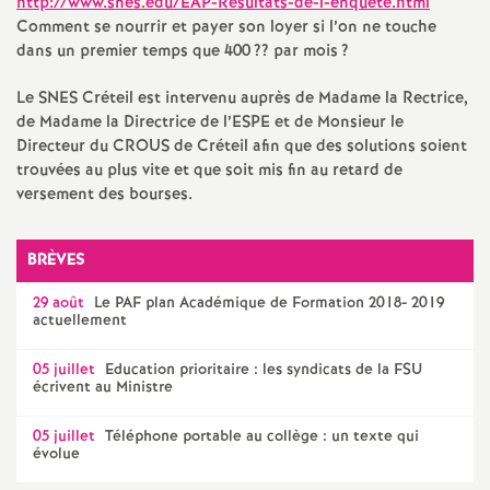
e
http://www.snes.edu/
EAP
-Resultats-de-l-enquete.html
Comment se nourrir et payer son loyer si l’on ne touche
s
dans un premier temps que 400
?? par mois
?
Le
SNES
Créteil est intervenu auprès de Madame la Rectrice,
E
de Madame la Directrice de l’
ESPE
et de Monsieur le
Directeur du
CROUS
de Créteil afin que des solutions soient
n
trouvées au plus vite et que soit mis fin au retard de
versement des bourses.
s
BRÈVES
e
29 août
Le
PAF
plan Académique de Formation 2018- 2019
actuellement
i
05 juillet
Education prioritaire : les syndicats de la
FSU
g
écrivent au Ministre
n
05 juillet
Téléphone portable au collège : un texte qui
évolue