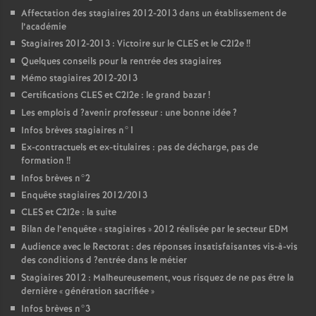
Affectation des stagiaires 2012-2013 dans un établissement de
l’académie
Stagiaires 2012-2013 : Victoire sur le
CLES
et le C2I2e
!!
Quelques conseils pour la rentrée des stagiaires
Mémo stagiaires 2012-2013
Certifications
CLES
et C2I2e : le grand bazar
!
Les emplois d
?avenir professeur : une bonne idée
?
Infos brèves stagiaires n°1
Ex-contractuels et ex-titulaires : pas de décharge, pas de
formation
!!
Infos brèves n°2
Enquête stagiaires 2012/2013
CLES
et C2I2e : la suite
Bilan de l’enquête «
stagiaires
» 2012 réalisée par le secteur
EDM
Audience avec le Rectorat : des réponses insatisfaisantes vis-à-vis
des conditions d
?entrée dans le métier
Stagiaires 2012 : Malheureusement, vous risquez de ne pas être la
dernière «
génération sacrifiée
»
Infos brèves n°3