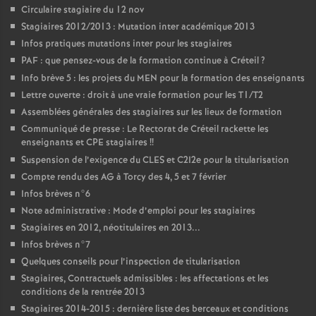
Circulaire stagiaire du 12 nov
Stagiaires 2012/2013 : Mutation inter académique 2013
Infos pratiques mutations inter pour les stagiaires
PAF
: que pensez-vous de la formation continue à Créteil
?
Info brève 5 : les projets du
MEN
pour la formation des enseignants
Lettre ouverte : droit à une vraie formation pour les T1/T2
Assemblées générales des stagiaires sur les lieux de formation
Communiqué de presse : Le Rectorat de Créteil rackette les
enseignants et
CPE
stagiaires
!!
Suspension de l’exigence du
CLES
et C2I2e pour la titularisation
Compte rendu des
AG
à Torcy des 4, 5 et 7 février
Infos brèves n°6
Note administrative : Mode d’emploi pour les stagiaires
Stagiaires en 2012, néotitulaires en 2013...
Infos brèves n°7
Quelques conseils pour l’inspection de titularisation
Stagiaires, Contractuels admissibles : les affectations et les
conditions de la rentrée 2013
Stagiaires 2014-2015 : dernière liste des berceaux et conditions