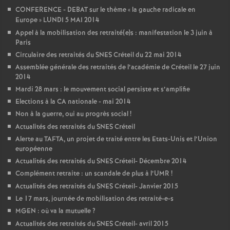
CONFERENCE
-
DEBAT
sur le thème «
la gauche radicale en
Europe
»
LUNDI
5
MAI
2014
Appel à la mobilisation des retraité(e)s : manifestation le 3 juin à
Paris
Circulaire des retraités du
SNES
Créteil du 22 mai 2014
Assemblée générale des retraités de l’académie de Créteil le 27 juin
2014
Mardi 28 mars : le mouvement social persiste et s’amplifie
Elections à la
CA
nationale - mai 2014
Non à la guerre, oui au progrès social
!
Actualités des retraités du
SNES
Créteil
Alerte au
TAFTA
, un projet de traité entre les Etats-Unis et l’Union
européenne
Actualités des retraités du
SNES
Créteil- Décembre 2014
Complément retraite : un scandale de plus à l’
UMR
!
Actualités des retraités du
SNES
Créteil- Janvier 2015
Le 17 mars, journée de mobilisation des retraité-e-s
MGEN
: où va la mutuelle
?
Actualités des retraités du
SNES
Créteil- avril 2015