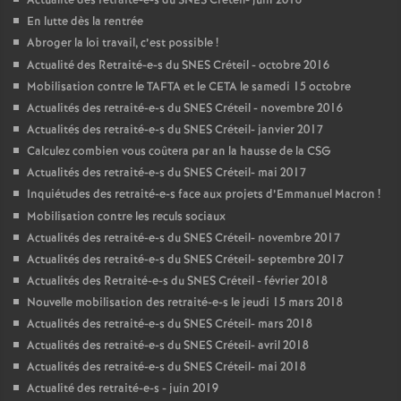
Actualité des retraité-e-s du
SNES
Créteil- juin 2016
En lutte dès la rentrée
Abroger la loi travail, c’est possible
!
Actualité des Retraité-e-s du
SNES
Créteil - octobre 2016
Mobilisation contre le
TAFTA
et le
CETA
le samedi 15 octobre
Actualités des retraité-e-s du
SNES
Créteil - novembre 2016
Actualités des retraité-e-s du
SNES
Créteil- janvier 2017
Calculez combien vous coûtera par an la hausse de la
CSG
Actualités des retraité-e-s du
SNES
Créteil- mai 2017
Inquiétudes des retraité-e-s face aux projets d’Emmanuel Macron
!
Mobilisation contre les reculs sociaux
Actualités des retraité-e-s du
SNES
Créteil- novembre 2017
Actualités des retraité-e-s du
SNES
Créteil- septembre 2017
Actualités des Retraité-e-s du
SNES
Créteil - février 2018
Nouvelle mobilisation des retraité-e-s le jeudi 15 mars 2018
Actualités des retraité-e-s du
SNES
Créteil- mars 2018
Actualités des retraité-e-s du
SNES
Créteil- avril 2018
Actualités des retraité-e-s du
SNES
Créteil- mai 2018
Actualité des retraité-e-s - juin 2019