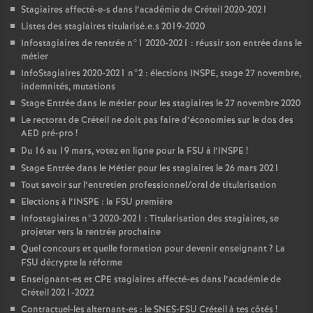
Stagiaires affecté-e-s dans l’académie de Créteil 2020-2021
Listes des stagiaires titularisé.e.s 2019-2020
Infostagiaires de rentrée n°1 2020-2021 : réussir son entrée dans le
métier
InfoStagiaires 2020-2021 n°2 : élections
INSPE
, stage 27 novembre,
indemnités, mutations
Stage Entrée dans le métier pour les stagiaires le 27 novembre 2020
Le rectorat de Créteil ne doit pas faire d’économies sur le dos des
AED
pré-pro
!
Du 16 au 19 mars, votez en ligne pour la
FSU
à l’
INSPE
!
Stage Entrée dans le Métier pour les stagiaires le 26 mars 2021
Tout savoir sur l’entretien professionnel/oral de titularisation
Elections à l’
INSPE
: la
FSU
première
Infostagiaires n°3 2020-2021 : Titularisation des stagiaires, se
projeter vers la rentrée prochaine
Quel concours et quelle formation pour devenir enseignant
? La
FSU
décrypte la réforme
Enseignant-es et
CPE
stagiaires affecté-es dans l’académie de
Créteil 2021-2022
Contractuel-les alternant-es : le
SNES
-
FSU
Créteil à tes côtés
!