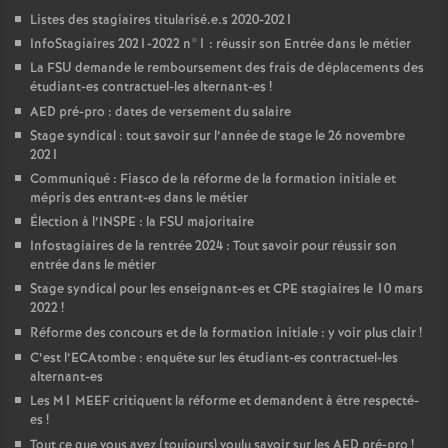
Listes des stagiaires titularisé.e.s 2020-2021
InfoStagiaires 2021-2022 n°1 : réussir son Entrée dans le métier
La
FSU
demande le remboursement des frais de déplacements des
étudiant-es contractuel-les alternant-es
!
AED
pré-pro : dates de versement du salaire
Stage syndical : tout savoir sur l’année de stage le 26 novembre
2021
Communiqué : Fiasco de la réforme de la formation initiale et
mépris des entrant-es dans le métier
Élection à l’
INSPE
: la
FSU
majoritaire
Infostagiaires de la rentrée 2024 : Tout savoir pour réussir son
entrée dans le métier
Stage syndical pour les enseignant-es et
CPE
stagiaires le 10 mars
2022
!
Réforme des concours et de la formation initiale : y voir plus clair
!
C’est l’ECAtombe : enquête sur les étudiant-es contractuel-les
alternant-es
Les M1
MEEF
critiquent la réforme et demandent à être respecté-
es
!
Tout ce que vous avez (toujours) voulu savoir sur les
AED
pré-pro
!