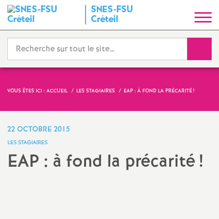
SNES
-
FSU
S
Créteil
y
Reche
n
d
VOUS ÊTES ICI :
ACCUEIL
LES STAGIAIRES
EAP
: À FOND LA PRÉCARITÉ
!
i
22 OCTOBRE 2015
c
LES STAGIAIRES
EAP
: à fond la précarité
!
a
t
N