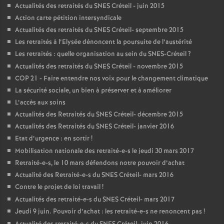
Actualités des retraités du
SNES
Créteil - juin 2015
Action carte pétition intersyndicale
Actualités des retraités du
SNES
Créteil- septembre 2015
Les retraités à l’Elysée dénoncent la poursuite de l’austérité
Les retraités : quelle organisation au sein du
SNES
-Créteil
?
Actualités des retraités du
SNES
Créteil - novembre 2015
COP
21 - Faire entendre nos voix pour le changement climatique
La sécurité sociale, un bien à préserver et à améliorer
L’accès aux soins
Actualités des Retraités du
SNES
Créteil- décembre 2015
Actualités des Retraités du
SNES
Créteil- janvier 2016
Etat d’urgence : en sortir
!
Mobilisation nationale des retraité-e-s le jeudi 30 mars 2017
Retraité-e-s, le 10 mars défendons notre pouvoir d’achat
Actualité des Retraité-e-s du
SNES
Créteil- mars 2016
Contre le projet de loi travail
!
Actualités des retraité-e-s du
SNES
Créteil- mars 2017
Jeudi 9 juin. Pouvoir d’achat : les retraité-e-s ne renoncent pas
!