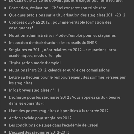
Le
CLES
et le C2i2e ne doivent pas être exigés pour être recruté
!
Formation, évaluation : Châtel conserve son triple zéro
Quelques précisions sur la titularisation des stagiaires 2011-2012
Congrès du
SNES
2012 : pour une véritable formation des
enseignants
!
Notation administrative : Mode d’emploi pour les stagiaires
Inspection de titularisation : les conseils du
SNES
Stagiaires en 2011, néotitulaires en 2012... : mutations intra-
académiques, mode d
?emploi
Titularisation mode d’emploi
Mutations intra 2012, calendrier et rôle des commissions
Lettre au Recteur pour le remboursement des sommes versées par
les stagiaires
Infos brèves stagiaires n°11
Décharge pour les stagiaires 2012 : Vous appelez ça du «
beurre
dans les épinards
»
!
Liste des postes stagiaires disponibles à la rentrée 2012
Action sociale pour stagiaires 2012
Les conditions de stage dans l’académie de Créteil
L’accueil des stagiaires 2012-2013