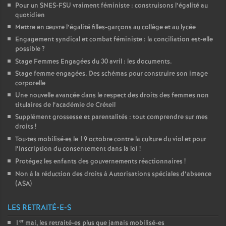
Pour un
SNES
-
FSU
vraiment féministe : construisons l’égalité au
quotidien
Mettre en œuvre l’égalité filles-garçons au collège et au lycée
Engagement syndical et combat féministe : la conciliation est-elle
possible
?
Stage Femmes Engagées du 30 avril : les documents.
Stage femme engagées. Des schémas pour construire son image
corporelle
Une nouvelle avancée dans le respect des droits des femmes non
titulaires de l’académie de Créteil
Supplément grossesse et parentalités : tout comprendre sur mes
droits
!
Tou
·
tes mobilisé
·
es le 19 octobre contre la culture du viol et pour
l’inscription du consentement dans la loi
!
Protégez les enfants des gouvernements réactionnaires
!
Non à la réduction des droits à Autorisations spéciales d’absence
(
ASA
)
LES RETRAITÉ-E-S
er
1
mai, les retraité-es plus que jamais mobilisé-es