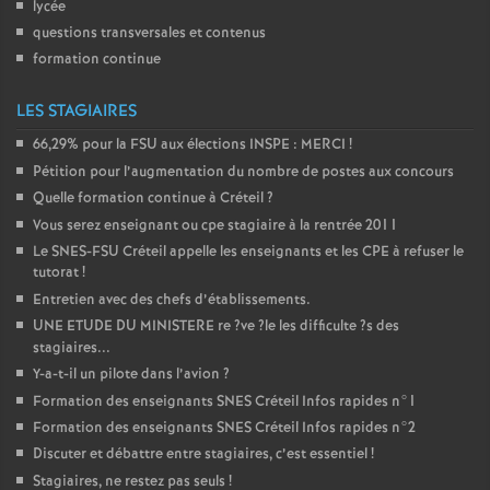
lycée
questions transversales et contenus
formation continue
LES STAGIAIRES
66,29% pour la
FSU
aux élections
INSPE
:
MERCI
!
Pétition pour l’augmentation du nombre de postes aux concours
Quelle formation continue à Créteil
?
Vous serez enseignant ou cpe stagiaire à la rentrée 2011
Le
SNES
-
FSU
Créteil appelle les enseignants et les
CPE
à refuser le
tutorat
!
Entretien avec des chefs d’établissements.
UNE
ETUDE
DU
MINISTERE
re
?ve
?le les difficulte
?s des
stagiaires...
Y-a-t-il un pilote dans l’avion
?
Formation des enseignants
SNES
Créteil Infos rapides n°1
Formation des enseignants
SNES
Créteil Infos rapides n°2
Discuter et débattre entre stagiaires, c’est essentiel
!
Stagiaires, ne restez pas seuls
!