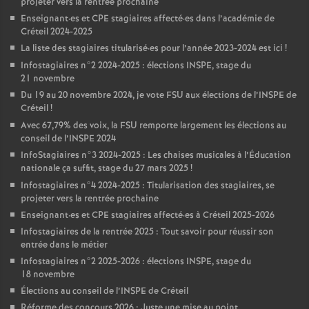
projeter vers la rentrée prochaine
Enseignant
·
es et
CPE
stagiaires affecté
·
es dans l’académie de
Créteil 2024-2025
La liste des stagiaires titularisé
·
es pour l’année 2023-2024 est ici
!
Infostagiaires n°2 2024-2025 : élections
INSPE
, stage du
21 novembre
Du 19 au 20 novembre 2024, je vote
FSU
aux élections de l’
INSPE
de
Créteil
!
Avec 67,79% des voix, la
FSU
remporte largement les élections au
conseil de l’
INSPE
2024
InfoStagiaires n°3 2024-2025 : Les chaises musicales à l’Éducation
nationale ça suffit, stage du 27 mars 2025
!
Infostagiaires n°4 2024-2025 : Titularisation des stagiaires, se
projeter vers la rentrée prochaine
Enseignant
·
es et
CPE
stagiaires affecté
·
es à Créteil 2025-2026
Infostagiaires de la rentrée 2025 : Tout savoir pour réussir son
entrée dans le métier
Infostagiaires n°2 2025-2026 : élections
INSPE
, stage du
18 novembre
Élections au conseil de l’
INSPE
de Créteil
Réforme des concours 2026 : Juste une mise au point