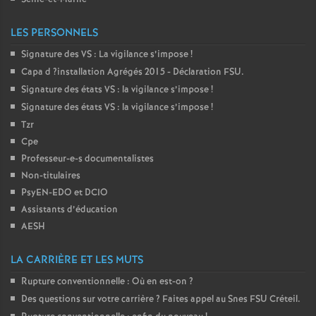
é
LES PERSONNELS
O
Signature des
VS
: La vigilance s’impose
!
Capa d
?installation Agrégés 2015 - Déclaration
FSU
.
r
Signature des états
VS
: la vigilance s’impose
!
Signature des états
VS
: la vigilance s’impose
!
l
Tzr
Cpe
é
Professeur-e-s documentalistes
Non-titulaires
PsyEN-
EDO
et
DCIO
a
Assistants d’éducation
AESH
n
LA CARRIÈRE ET LES MUTS
s
Rupture conventionnelle : Où en est-on
?
Des questions sur votre carrière
? Faites appel au Snes
FSU
Créteil.
T