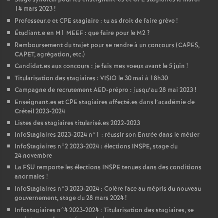
14 mars 2023
!
Professeur.e et
CPE
stagiaire : tu as droit de faire grève
!
Étudiant.e en M1
MEEF
: que faire pour le M2
?
Remboursement du trajet pour se rendre à un concours (
CAPES
,
CAPET
, agrégation, etc.)
Candidat.es aux concours : je fais mes voeux avant le 5 juin
!
Titularisation des stagiaires :
VISIO
le 30 mai à 18h30
Campagne de recrutement
AED
-prépro : jusqu’au 28 mai 2023
!
Enseignant.es et
CPE
stagiaires affecté.es dans l’académie de
Créteil 2023-2024
Listes des stagiaires titularisé.es 2022-2023
InfoStagiaires 2023-2024 n°1 : réussir son Entrée dans le métier
InfoStagiaires n°2 2023-2024 : élections
INSPE
, stage du
24 novembre
La
FSU
remporte les élections
INSPE
tenues dans des conditions
anormales
!
InfoStagiaires n°3 2023-2024 : Colère face au mépris du nouveau
gouvernement, stage du 28 mars 2024
!
Infostagiaires n°4 2023-2024 : Titularisation des stagiaires, se