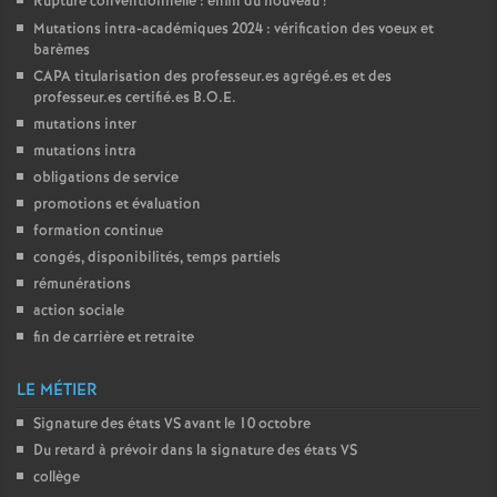
Rupture conventionnelle : enfin du nouveau
!
Mutations intra-académiques 2024 : vérification des voeux et
o
barèmes
CAPA
titularisation des professeur.es agrégé.es et des
u
professeur.es certifié.es
B.O.E.
mutations inter
r
mutations intra
obligations de service
promotions et évaluation
s
formation continue
congés, disponibilités, temps partiels
rémunérations
action sociale
fin de carrière et retraite
LE MÉTIER
Signature des états
VS
avant le 10 octobre
Du retard à prévoir dans la signature des états
VS
collège