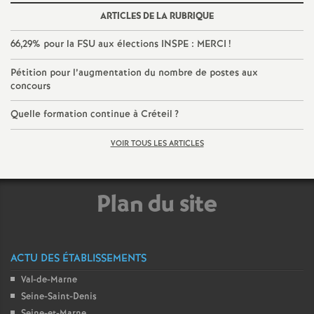
e
ARTICLES DE LA RUBRIQUE
c
66,29% pour la
FSU
aux élections
INSPE
:
MERCI
!
Pétition pour l’augmentation du nombre de postes aux
o
concours
Quelle formation continue à Créteil
?
n
VOIR TOUS LES ARTICLES
d
d
Plan du site
e
g
ACTU DES ÉTABLISSEMENTS
Val-de-Marne
r
Seine-Saint-Denis
Seine-et-Marne