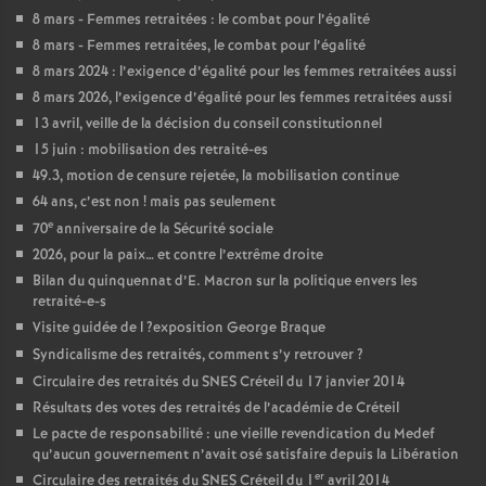
8 mars - Femmes retraitées : le combat pour l’égalité
8 mars - Femmes retraitées, le combat pour l’égalité
8 mars 2024 : l’exigence d’égalité pour les femmes retraitées aussi
8 mars 2026, l’exigence d’égalité pour les femmes retraitées aussi
13 avril, veille de la décision du conseil constitutionnel
15 juin : mobilisation des retraité-es
49.3, motion de censure rejetée, la mobilisation continue
64 ans, c’est non
! mais pas seulement
e
70
anniversaire de la Sécurité sociale
2026, pour la paix… et contre l’extrême droite
Bilan du quinquennat d’E. Macron sur la politique envers les
retraité-e-s
Visite guidée de l
?exposition George Braque
Syndicalisme des retraités, comment s’y retrouver
?
Circulaire des retraités du
SNES
Créteil du 17 janvier 2014
Résultats des votes des retraités de l’académie de Créteil
Le pacte de responsabilité : une vieille revendication du Medef
qu’aucun gouvernement n’avait osé satisfaire depuis la Libération
er
Circulaire des retraités du
SNES
Créteil du 1
avril 2014