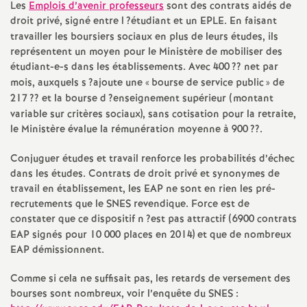
Les
Emplois d’avenir professeurs
sont des contrats aidés de
a
droit privé, signé entre l
?étudiant et un
EPLE
. En faisant
travailler les boursiers sociaux en plus de leurs études, ils
représentent un moyen pour le Ministère de mobiliser des
t
étudiant-e-s dans les établissements. Avec 400
?? net par
mois, auxquels s
?ajoute une «
bourse de service public
» de
i
217
?? et la bourse d
?enseignement supérieur (montant
variable sur critères sociaux), sans cotisation pour la retraite,
o
le Ministère évalue la rémunération moyenne à 900
??.
Conjuguer études et travail renforce les probabilités d’échec
n
dans les études. Contrats de droit privé et synonymes de
travail en établissement, les
EAP
ne sont en rien les pré-
a
recrutements que le
SNES
revendique. Force est de
constater que ce dispositif n
?est pas attractif (6900 contrats
l
EAP
signés pour 10 000 places en 2014) et que de nombreux
EAP
démissionnent.
d
Comme si cela ne suffisait pas, les retards de versement des
bourses sont nombreux, voir l’enquête du
SNES
: