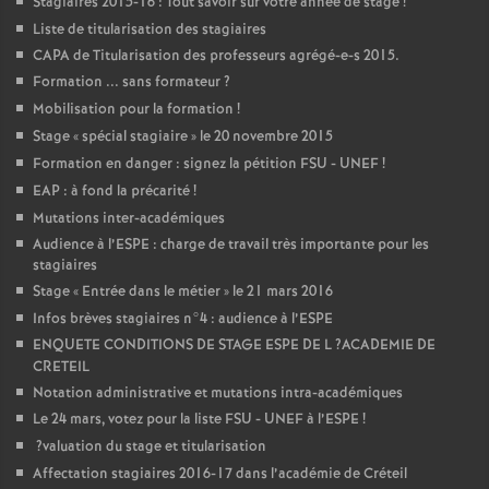
Stagiaires 2015-16 : Tout savoir sur votre année de stage
!
Liste de titularisation des stagiaires
CAPA
de Titularisation des professeurs agrégé-e-s 2015.
Formation ... sans formateur
?
Mobilisation pour la formation
!
Stage «
spécial stagiaire
» le 20 novembre 2015
Formation en danger : signez la pétition
FSU
-
UNEF
!
EAP
: à fond la précarité
!
Mutations inter-académiques
Audience à l’
ESPE
: charge de travail très importante pour les
stagiaires
Stage «
Entrée dans le métier
» le 21 mars 2016
Infos brèves stagiaires n°4 : audience à l’
ESPE
ENQUETE
CONDITIONS
DE
STAGE
ESPE
DE
L
?
ACADEMIE
DE
CRETEIL
Notation administrative et mutations intra-académiques
Le 24 mars, votez pour la liste
FSU
-
UNEF
à l’
ESPE
!
?valuation du stage et titularisation
Affectation stagiaires 2016-17 dans l’académie de Créteil