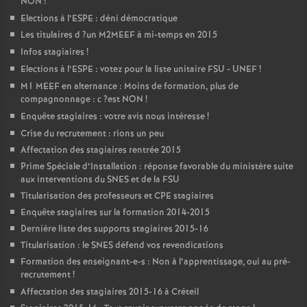
NON
!
Elections à l’
ESPE
: déni démocratique
Les titulaires d
?un
M2MEEF
à mi-temps en 2015
Infos stagiaires
!
Elections à l’
ESPE
: votez pour la liste unitaire
FSU
-
UNEF
!
M1
MEEF
en alternance : Moins de formation, plus de
compagnonnage : c
?est
NON
!
Enquête stagiaires : votre avis nous intéresse
!
Crise du recrutement : rions un peu
Affectation des stagiaires rentrée 2015
Prime Spéciale d’Installation : réponse favorable du ministère suite
aux interventions du
SNES
et de la
FSU
Titularisation des professeurs et
CPE
stagiaires
Enquête stagiaires sur la formation 2014-2015
Dernière liste des supports stagiaires 2015-16
Titularisation : le
SNES
défend vos revendications
Formation des enseignant-e-s : Non à l’apprentissage, oui au pré-
recrutement
!
Affectation des stagiaires 2015-16 à Créteil