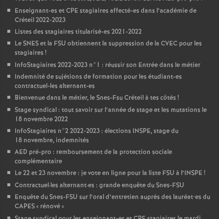
Enseignant-es et
CPE
stagiaires affecté-es dans l’académie de
Créteil 2022-2023
Listes des stagiaires titularisé-es 2021-2022
Le
SNES
et la
FSU
obtiennent la suppression de la
CVEC
pour les
stagiaires
!
InfoStagiaires 2022-2023 n°1 : réussir son Entrée dans le métier
Indemnité de sujétions de formation pour les étudiant-es
contractuel-les alternant-es
Bienvenue dans le métier, le Snes-Fsu Créteil à tes côtés
!
Stage syndical : tout savoir sur l’année de stage et les mutations le
18 novembre 2022
InfoStagiaires n°2 2022-2023 : élections
INSPE
, stage du
18 novembre, indemnités
AED
pré-pro : remboursement de la protection sociale
complémentaire
Le 22 et 23 novembre : je vote en ligne pour la liste
FSU
à l’
INSPE
!
Contractuel
·
les alternant
·
es : grande enquête du Snes-
FSU
Enquête du Snes-
FSU
sur l’oral d’entretien auprès des lauréat•es du
CAPES
«
rénové
»
Stage syndical pour les enseignant-es et
CPE
stagiaires le mardi