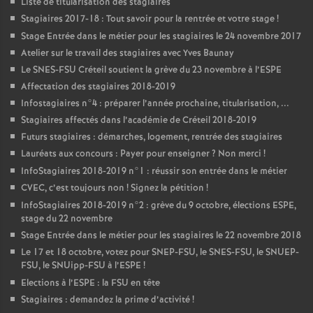
Liste de titularisation des stagiaires
Stagiaires 2017-18 : Tout savoir pour la rentrée et votre stage
!
Stage Entrée dans le métier pour les stagiaires le 24 novembre 2017
Atelier sur le travail des stagiaires avec Yves Baunay
Le
SNES
-
FSU
Créteil soutient la grève du 23 novembre à l’
ESPE
Affectation des stagiaires 2018-2019
Infostagiaires n°4 : préparer l’année prochaine, titularisation, ...
Stagiaires affectés dans l’académie de Créteil 2018-2019
Futurs stagiaires : démarches, logement, rentrée des stagiaires
Lauréats aux concours : Payer pour enseigner
? Non merci
!
InfoStagiaires 2018-2019 n°1 : réussir son entrée dans le métier
CVEC
, c’est toujours non
! Signez la pétition
!
InfoStagiaires 2018-2019 n°2 : grève du 9 octobre, élections
ESPE
,
stage du 22 novembre
Stage Entrée dans le métier pour les stagiaires le 22 novembre 2018
Le 17 et 18 octobre, votez pour
SNEP
-
FSU
, le
SNES
-
FSU
, le
SNUEP
-
FSU
, le SNUipp-
FSU
à l’
ESPE
!
Elections à l’
ESPE
: la
FSU
en tête
Stagiaires : demandez la prime d’activité
!