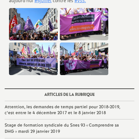
é
O
r
l
é
a
ARTICLES DE LA RUBRIQUE
n
Attention, les demandes de temps partiel pour 2018-2019,
c’est entre le 4 décembre 2017 et le 8 janvier 2018
s
Stage de formation syndicale du Snes 93 «
Comprendre sa
DHG
» mardi 29 janvier 2019
T