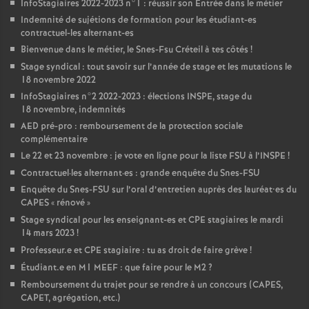
InfoStagiaires 2022-2023 n°1 : réussir son Entrée dans le métier
Indemnité de sujétions de formation pour les étudiant-es
contractuel-les alternant-es
Bienvenue dans le métier, le Snes-Fsu Créteil à tes côtés
!
Stage syndical : tout savoir sur l’année de stage et les mutations le
18 novembre 2022
InfoStagiaires n°2 2022-2023 : élections
INSPE
, stage du
18 novembre, indemnités
AED
pré-pro : remboursement de la protection sociale
complémentaire
Le 22 et 23 novembre : je vote en ligne pour la liste
FSU
à l’
INSPE
!
Contractuel
·
les alternant
·
es : grande enquête du Snes-
FSU
Enquête du Snes-
FSU
sur l’oral d’entretien auprès des lauréat•es du
CAPES
«
rénové
»
Stage syndical pour les enseignant-es et
CPE
stagiaires le mardi
14 mars 2023
!
Professeur.e et
CPE
stagiaire : tu as droit de faire grève
!
Étudiant.e en M1
MEEF
: que faire pour le M2
?
Remboursement du trajet pour se rendre à un concours (
CAPES
,
CAPET
, agrégation, etc.)