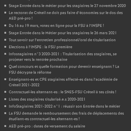
Stage Entrée dans le métier pour les stagiaires le 27 novembre 2020
Le rectorat de Créteil ne doit pas faire d’économies sur le dos des
AED
pré-pro
!
Du 16 au 19 mars, votez en ligne pour la
FSU
à l’
INSPE
!
Stage Entrée dans le Métier pour les stagiaires le 26 mars 2021
Tout savoir sur l’entretien professionnel/oral de titularisation
Elections à l’
INSPE
: la
FSU
première
Infostagiaires n°3 2020-2021 : Titularisation des stagiaires, se
projeter vers la rentrée prochaine
Quel concours et quelle formation pour devenir enseignant
? La
FSU
décrypte la réforme
Enseignant-es et
CPE
stagiaires affecté-es dans l’académie de
Créteil 2021-2022
Contractuel-les alternant-es : le
SNES
-
FSU
Créteil à tes côtés
!
Listes des stagiaires titularisé.e.s 2020-2021
InfoStagiaires 2021-2022 n°1 : réussir son Entrée dans le métier
La
FSU
demande le remboursement des frais de déplacements des
étudiant-es contractuel-les alternant-es
!
AED
pré-pro : dates de versement du salaire