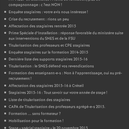
compagnonnage : c
?est
NON
!
Enquête stagiaires : votre avis nous intéresse
!
Crise du recrutement : rions un peu
Affectation des stagiaires rentrée 2015
Prime Spéciale d’Installation : réponse favorable du ministère suite
aux interventions du
SNES
et de la
FSU
Titularisation des professeurs et
CPE
stagiaires
Enquête stagiaires sur la formation 2014-2015
Dernière liste des supports stagiaires 2015-16
Titularisation : le
SNES
défend vos revendications
Formation des enseignant-e-s : Non à l’apprentissage, oui au pré-
recrutement
!
Affectation des stagiaires 2015-16 à Créteil
Stagiaires 2015-16 : Tout savoir sur votre année de stage
!
Liste de titularisation des stagiaires
CAPA
de Titularisation des professeurs agrégé-e-s 2015.
Formation ... sans formateur
?
Mobilisation pour la formation
!
Stage «
spécial stagiaire
» le 20 novembre 2015