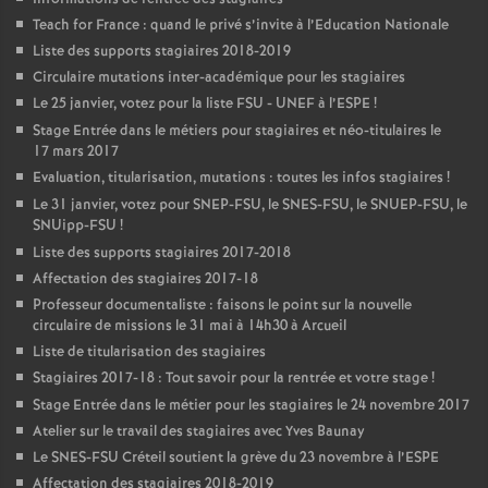
Teach for France : quand le privé s’invite à l’Education Nationale
Liste des supports stagiaires 2018-2019
Circulaire mutations inter-académique pour les stagiaires
Le 25 janvier, votez pour la liste
FSU
-
UNEF
à l’
ESPE
!
Stage Entrée dans le métiers pour stagiaires et néo-titulaires le
17 mars 2017
Evaluation, titularisation, mutations : toutes les infos stagiaires
!
Le 31 janvier, votez pour
SNEP
-
FSU
, le
SNES
-
FSU
, le
SNUEP
-
FSU
, le
SNUipp-
FSU
!
Liste des supports stagiaires 2017-2018
Affectation des stagiaires 2017-18
Professeur documentaliste : faisons le point sur la nouvelle
circulaire de missions le 31 mai à 14h30 à Arcueil
Liste de titularisation des stagiaires
Stagiaires 2017-18 : Tout savoir pour la rentrée et votre stage
!
Stage Entrée dans le métier pour les stagiaires le 24 novembre 2017
Atelier sur le travail des stagiaires avec Yves Baunay
Le
SNES
-
FSU
Créteil soutient la grève du 23 novembre à l’
ESPE
Affectation des stagiaires 2018-2019