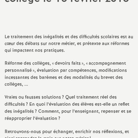
a
t
Le traitement des inégalités et des difficultés scolaires est au
i
cœur des débats sur notre métier, et prétexte aux réformes
qui impactent nos pratiques.
o
Réforme des collèges, «
devoirs faits
», «
accompagnement
personnalisé
», évaluation par compétences, modifications
n
incessantes des barèmes et des modalités du brevet des
collèges, ...
a
Vraies ou fausses solutions
? Quel traitement réel des
l
difficultés
? En quoi l’évaluation des élèves est-elle un reflet
des inégalités
? Comment, pour l’enseignant, repenser et se
réapproprier l’évaluation
?
d
Retrouvons-nous pour échanger, enrichir nos réflexions, et