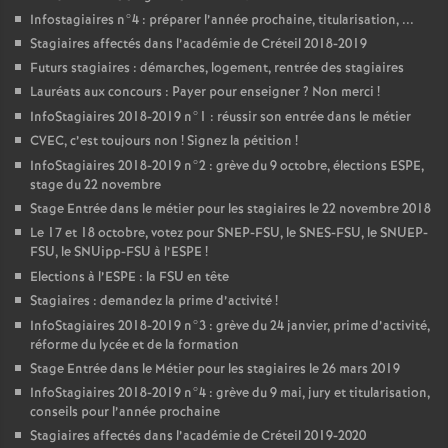
Infostagiaires n°4 : préparer l’année prochaine, titularisation, ...
Stagiaires affectés dans l’académie de Créteil 2018-2019
Futurs stagiaires : démarches, logement, rentrée des stagiaires
Lauréats aux concours : Payer pour enseigner
? Non merci
!
InfoStagiaires 2018-2019 n°1 : réussir son entrée dans le métier
CVEC
, c’est toujours non
! Signez la pétition
!
InfoStagiaires 2018-2019 n°2 : grève du 9 octobre, élections
ESPE
,
stage du 22 novembre
Stage Entrée dans le métier pour les stagiaires le 22 novembre 2018
Le 17 et 18 octobre, votez pour
SNEP
-
FSU
, le
SNES
-
FSU
, le
SNUEP
-
FSU
, le SNUipp-
FSU
à l’
ESPE
!
Elections à l’
ESPE
: la
FSU
en tête
Stagiaires : demandez la prime d’activité
!
InfoStagiaires 2018-2019 n°3 : grève du 24 janvier, prime d’activité,
réforme du lycée et de la formation
Stage Entrée dans le Métier pour les stagiaires le 26 mars 2019
InfoStagiaires 2018-2019 n°4 : grève du 9 mai, jury et titularisation,
conseils pour l’année prochaine
Stagiaires affectés dans l’académie de Créteil 2019-2020