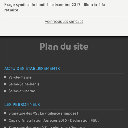
Stage syndical le lundi 11 décembre 2017 : Bientôt à la
o
retraite
VOIR TOUS LES ARTICLES
u
r
Plan du site
s
ACTU DES ÉTABLISSEMENTS
Val-de-Marne
Seine-Saint-Denis
Seine-et-Marne
LES PERSONNELS
Signature des
VS
: La vigilance s’impose
!
Capa d
?installation Agrégés 2015 - Déclaration
FSU
.
Signature des états
VS
: la vigilance s’impose
!