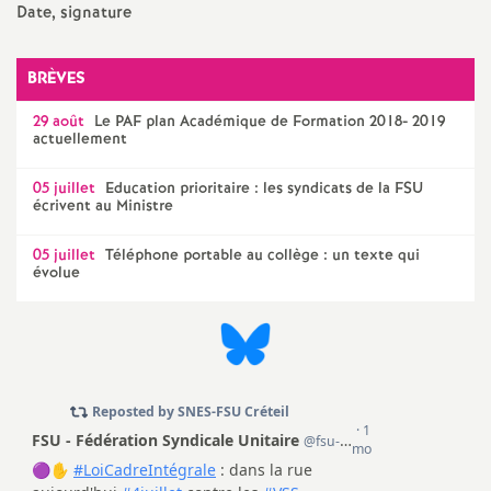
e
Date, signature
c
BRÈVES
29 août
Le
PAF
plan Académique de Formation 2018- 2019
o
actuellement
n
05 juillet
Education prioritaire : les syndicats de la
FSU
écrivent au Ministre
d
05 juillet
Téléphone portable au collège : un texte qui
évolue
d
e
g
r