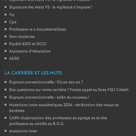
Signature des états
VS
: la vigilance s’impose
!
Tzr
Cpe
Professeur-e-s documentalistes
Non-titulaires
PsyEN-
EDO
et
DCIO
Assistants d’éducation
AESH
LA CARRIÈRE ET LES MUTS
Rupture conventionnelle : Où en est-on
?
Des questions sur votre carrière
? Faites appel au Snes
FSU
Créteil.
Rupture conventionnelle : enfin du nouveau
!
Mutations intra-académiques 2024 : vérification des voeux et
barèmes
CAPA
titularisation des professeur.es agrégé.es et des
professeur.es certifié.es
B.O.E.
mutations inter