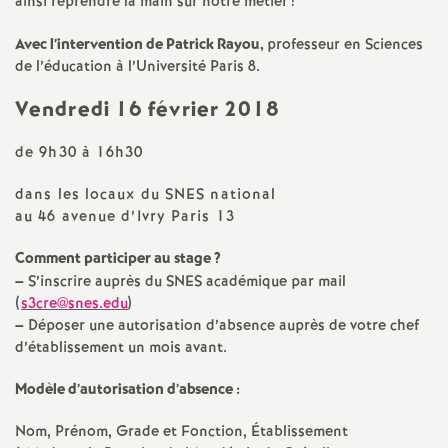
e
ainsi reprendre la main sur notre métier
!
s
Avec l’intervention de Patrick Rayou,
professeur en Sciences
de l’éducation à l’Université Paris 8.
E
Vendredi 16 février 2018
n
de 9h30 à 16h30
s
dans les locaux du
SNES
national
au 46 avenue d’Ivry Paris 13
e
Comment participer au stage
?
–
S’inscrire auprès du
SNES
académique par mail
i
(
s3cre@snes.edu
)
–
Déposer une autorisation d’absence auprès de votre chef
g
d’établissement un mois avant.
Modèle d’autorisation d’absence :
n
Nom, Prénom, Grade et Fonction, Établissement