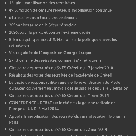
15 juin : mobilisation des retraité-es
49.3, motion de censure rejetée, la mobilisation continue
64 ans, c’est non
! mais pas seulement
e
70
anniversaire de la Sécurité sociale
2026, pour la paix… et contre l’extrême droite
Bilan du quinquennat d’E. Macron sur la politique envers les
retraité-e-s
Visite guidée de l
?exposition George Braque
Syndicalisme des retraités, comment s’y retrouver
?
Circulaire des retraités du
SNES
Créteil du 17 janvier 2014
Résultats des votes des retraités de l’académie de Créteil
Le pacte de responsabilité : une vieille revendication du Medef
qu’aucun gouvernement n’avait osé satisfaire depuis la Libération
er
Circulaire des retraités du
SNES
Créteil du 1
avril 2014
CONFERENCE
-
DEBAT
sur le thème «
la gauche radicale en
Europe
»
LUNDI
5
MAI
2014
Appel à la mobilisation des retraité(e)s : manifestation le 3 juin à
Paris
Circulaire des retraités du
SNES
Créteil du 22 mai 2014