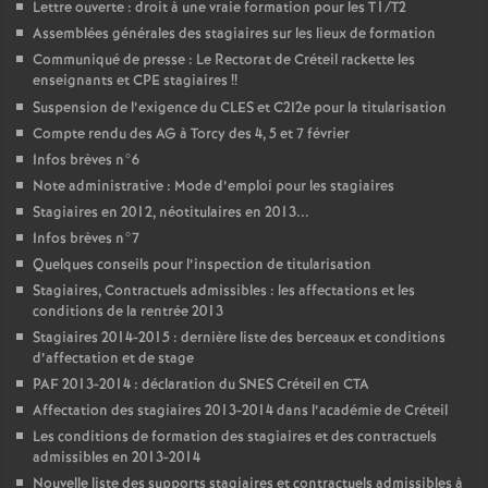
Lettre ouverte : droit à une vraie formation pour les T1/T2
Assemblées générales des stagiaires sur les lieux de formation
Communiqué de presse : Le Rectorat de Créteil rackette les
enseignants et
CPE
stagiaires
!!
Suspension de l’exigence du
CLES
et C2I2e pour la titularisation
Compte rendu des
AG
à Torcy des 4, 5 et 7 février
Infos brèves n°6
Note administrative : Mode d’emploi pour les stagiaires
Stagiaires en 2012, néotitulaires en 2013...
Infos brèves n°7
Quelques conseils pour l’inspection de titularisation
Stagiaires, Contractuels admissibles : les affectations et les
conditions de la rentrée 2013
Stagiaires 2014-2015 : dernière liste des berceaux et conditions
d’affectation et de stage
PAF
2013-2014 : déclaration du
SNES
Créteil en
CTA
Affectation des stagiaires 2013-2014 dans l’académie de Créteil
Les conditions de formation des stagiaires et des contractuels
admissibles en 2013-2014
Nouvelle liste des supports stagiaires et contractuels admissibles à