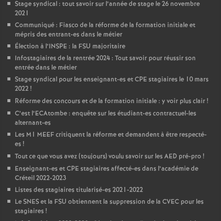
Stage syndical : tout savoir sur l’année de stage le 26 novembre
2021
Communiqué : Fiasco de la réforme de la formation initiale et
mépris des entrant-es dans le métier
Élection à l’
INSPE
: la
FSU
majoritaire
Infostagiaires de la rentrée 2024 : Tout savoir pour réussir son
entrée dans le métier
Stage syndical pour les enseignant-es et
CPE
stagiaires le 10 mars
2022
!
Réforme des concours et de la formation initiale : y voir plus clair
!
C’est l’ECAtombe : enquête sur les étudiant-es contractuel-les
alternant-es
Les M1
MEEF
critiquent la réforme et demandent à être respecté-
es
!
Tout ce que vous avez (toujours) voulu savoir sur les
AED
pré-pro
!
Enseignant-es et
CPE
stagiaires affecté-es dans l’académie de
Créteil 2022-2023
Listes des stagiaires titularisé-es 2021-2022
Le
SNES
et la
FSU
obtiennent la suppression de la
CVEC
pour les
stagiaires
!