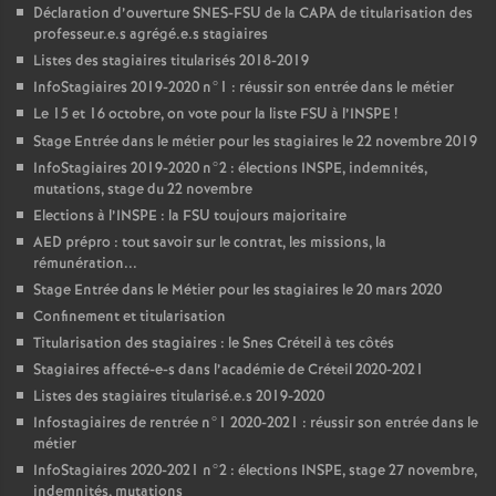
Déclaration d’ouverture
SNES
-
FSU
de la
CAPA
de titularisation des
professeur.e.s agrégé.e.s stagiaires
Listes des stagiaires titularisés 2018-2019
InfoStagiaires 2019-2020 n°1 : réussir son entrée dans le métier
Le 15 et 16 octobre, on vote pour la liste
FSU
à l’
INSPE
!
Stage Entrée dans le métier pour les stagiaires le 22 novembre 2019
InfoStagiaires 2019-2020 n°2 : élections
INSPE
, indemnités,
mutations, stage du 22 novembre
Elections à l’
INSPE
: la
FSU
toujours majoritaire
AED
prépro : tout savoir sur le contrat, les missions, la
rémunération...
Stage Entrée dans le Métier pour les stagiaires le 20 mars 2020
Confinement et titularisation
Titularisation des stagiaires : le Snes Créteil à tes côtés
Stagiaires affecté-e-s dans l’académie de Créteil 2020-2021
Listes des stagiaires titularisé.e.s 2019-2020
Infostagiaires de rentrée n°1 2020-2021 : réussir son entrée dans le
métier
InfoStagiaires 2020-2021 n°2 : élections
INSPE
, stage 27 novembre,
indemnités, mutations