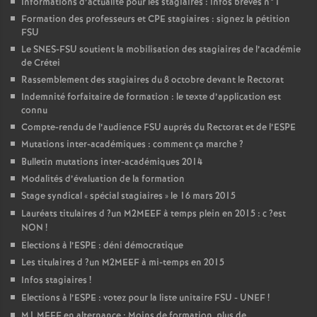
Informations d’actualité pour les stagiaires : infos brèves n°1
Formation des professeurs et
CPE
stagiaires : signez la pétition
FSU
Le
SNES
-
FSU
soutient la mobilisation des stagiaires de l’académie
de Crétei
Rassemblement des stagiaires du 8 octobre devant le Rectorat
Indemnité forfaitaire de formation : le texte d’application est
connu
Compte-rendu de l’audience
FSU
auprès du Rectorat et de l’
ESPE
Mutations inter-académiques : comment ça marche
?
Bulletin mutations inter-académiques 2014
Modalités d’évaluation de la formation
Stage syndical «
spécial stagiaires
» le 16 mars 2015
Lauréats titulaires d
?un
M2MEEF
à temps plein en 2015 : c
?est
NON
!
Elections à l’
ESPE
: déni démocratique
Les titulaires d
?un
M2MEEF
à mi-temps en 2015
Infos stagiaires
!
Elections à l’
ESPE
: votez pour la liste unitaire
FSU
-
UNEF
!
M1
MEEF
en alternance : Moins de formation, plus de