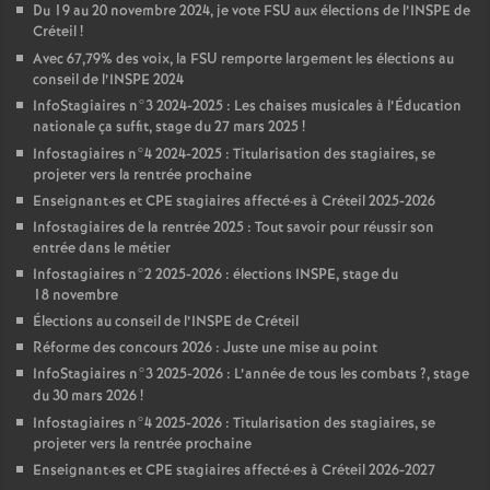
Du 19 au 20 novembre 2024, je vote
FSU
aux élections de l’
INSPE
de
Créteil
!
Avec 67,79% des voix, la
FSU
remporte largement les élections au
conseil de l’
INSPE
2024
InfoStagiaires n°3 2024-2025 : Les chaises musicales à l’Éducation
nationale ça suffit, stage du 27 mars 2025
!
Infostagiaires n°4 2024-2025 : Titularisation des stagiaires, se
projeter vers la rentrée prochaine
Enseignant
·
es et
CPE
stagiaires affecté
·
es à Créteil 2025-2026
Infostagiaires de la rentrée 2025 : Tout savoir pour réussir son
entrée dans le métier
Infostagiaires n°2 2025-2026 : élections
INSPE
, stage du
18 novembre
Élections au conseil de l’
INSPE
de Créteil
Réforme des concours 2026 : Juste une mise au point
InfoStagiaires n°3 2025-2026 : L’année de tous les combats
?, stage
du 30 mars 2026
!
Infostagiaires n°4 2025-2026 : Titularisation des stagiaires, se
projeter vers la rentrée prochaine
Enseignant
·
es et
CPE
stagiaires affecté
·
es à Créteil 2026-2027