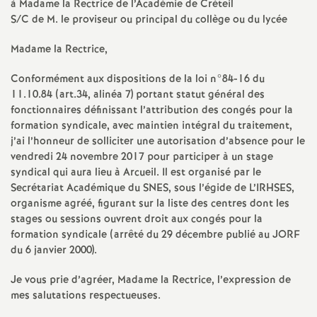
e
à Madame la Rectrice de l’Académie de Créteil
S/C de M. le proviseur ou principal du collège ou du lycée
m
Madame la Rectrice,
e
Conformément aux dispositions de la loi n°84-16 du
11.10.84 (art.34, alinéa 7) portant statut général des
n
fonctionnaires définissant l’attribution des congés pour la
formation syndicale, avec maintien intégral du traitement,
j’ai l’honneur de solliciter une autorisation d’absence pour le
t
vendredi 24 novembre 2017 pour participer à un stage
syndical qui aura lieu à Arcueil. Il est organisé par le
s
Secrétariat Académique du
SNES
, sous l’égide de L’
IRHSES
,
organisme agréé, figurant sur la liste des centres dont les
d
stages ou sessions ouvrent droit aux congés pour la
formation syndicale (arrêté du 29 décembre publié au
JORF
du 6 janvier 2000).
e
Je vous prie d’agréer, Madame la Rectrice, l’expression de
S
mes salutations respectueuses.