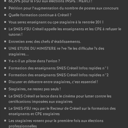
66,29% pour la
FSU
aux élections
INSPE
:
MERCI
!
Pétition pour l’augmentation du nombre de postes aux concours
Quelle formation continue à Créteil
?
Vous serez enseignant ou cpe stagiaire à la rentrée 2011
Le
SNES
-
FSU
Créteil appelle les enseignants et les
CPE
à refuser le
tutorat
!
Entretien avec des chefs d’établissements.
UNE
ETUDE
DU
MINISTERE
re
?ve
?le les difficulte
?s des
stagiaires...
Y-a-t-il un pilote dans l’avion
?
Formation des enseignants
SNES
Créteil Infos rapides n°1
Formation des enseignants
SNES
Créteil Infos rapides n°2
Discuter et débattre entre stagiaires, c’est essentiel
!
Stagiaires, ne restez pas seuls
!
Le
SNES
Créteil se lance dans le cinéma pour lutter contre les
certifications imposées aux stagiaires
Le
SNES
-
FSU
reçu par le Recteur de Créteil sur la formation des
enseignants et
CPE
stagiaires
Les stagiaires votent pour la première fois aux élections
professionnelles