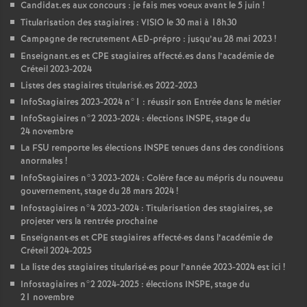
Candidat.es aux concours : je fais mes voeux avant le 5 juin
!
Titularisation des stagiaires :
VISIO
le 30 mai à 18h30
Campagne de recrutement
AED
-prépro : jusqu’au 28 mai 2023
!
Enseignant.es et
CPE
stagiaires affecté.es dans l’académie de
Créteil 2023-2024
Listes des stagiaires titularisé.es 2022-2023
InfoStagiaires 2023-2024 n°1 : réussir son Entrée dans le métier
InfoStagiaires n°2 2023-2024 : élections
INSPE
, stage du
24 novembre
La
FSU
remporte les élections
INSPE
tenues dans des conditions
anormales
!
InfoStagiaires n°3 2023-2024 : Colère face au mépris du nouveau
gouvernement, stage du 28 mars 2024
!
Infostagiaires n°4 2023-2024 : Titularisation des stagiaires, se
projeter vers la rentrée prochaine
Enseignant
·
es et
CPE
stagiaires affecté
·
es dans l’académie de
Créteil 2024-2025
La liste des stagiaires titularisé
·
es pour l’année 2023-2024 est ici
!
Infostagiaires n°2 2024-2025 : élections
INSPE
, stage du
21 novembre