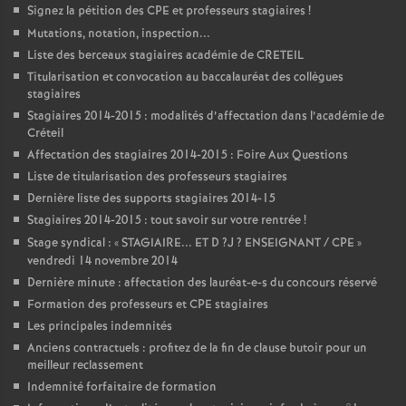
Signez la pétition des
CPE
et professeurs stagiaires
!
Mutations, notation, inspection...
Liste des berceaux stagiaires académie de
CRETEIL
Titularisation et convocation au baccalauréat des collègues
stagiaires
Stagiaires 2014-2015 : modalités d’affectation dans l’académie de
Créteil
Affectation des stagiaires 2014-2015 : Foire Aux Questions
Liste de titularisation des professeurs stagiaires
Dernière liste des supports stagiaires 2014-15
Stagiaires 2014-2015 : tout savoir sur votre rentrée
!
Stage syndical : «
STAGIAIRE
...
ET
D
?J
?
ENSEIGNANT
/
CPE
»
vendredi 14 novembre 2014
Dernière minute : affectation des lauréat-e-s du concours réservé
Formation des professeurs et
CPE
stagiaires
Les principales indemnités
Anciens contractuels : profitez de la fin de clause butoir pour un
meilleur reclassement
Indemnité forfaitaire de formation