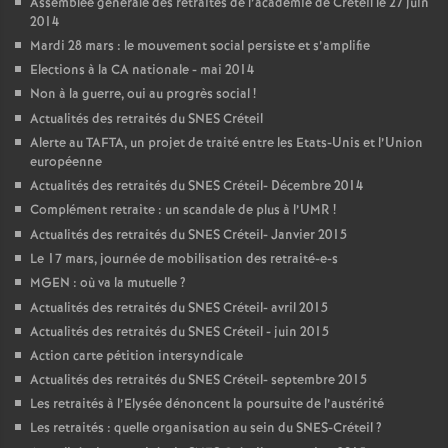
Assemblée générale des retraités de l’académie de Créteil le 27 juin
2014
Mardi 28 mars : le mouvement social persiste et s’amplifie
Elections à la
CA
nationale - mai 2014
Non à la guerre, oui au progrès social
!
Actualités des retraités du
SNES
Créteil
Alerte au
TAFTA
, un projet de traité entre les Etats-Unis et l’Union
européenne
Actualités des retraités du
SNES
Créteil- Décembre 2014
Complément retraite : un scandale de plus à l’
UMR
!
Actualités des retraités du
SNES
Créteil- Janvier 2015
Le 17 mars, journée de mobilisation des retraité-e-s
MGEN
: où va la mutuelle
?
Actualités des retraités du
SNES
Créteil- avril 2015
Actualités des retraités du
SNES
Créteil - juin 2015
Action carte pétition intersyndicale
Actualités des retraités du
SNES
Créteil- septembre 2015
Les retraités à l’Elysée dénoncent la poursuite de l’austérité
Les retraités : quelle organisation au sein du
SNES
-Créteil
?